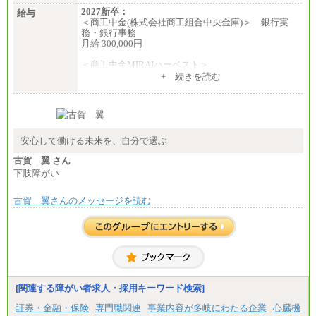
2027新卒：
給与
＜商工中金(株式会社商工組合中央金庫)＞ 銀行実
務・銀行事務
月給 300,000円
＜商工中金MIRAIハーベスト＞
月給 230,000円
+ 続きを読む
※試用期間中も給与に変更はございません
安心して働ける未来を、自分で選ぶ
古賀 翼 さん
下肢障がい
古賀 翼さんのメッセージを読む
[関連する障がい者求人・採用キーワード検索]
証券・金融・保険
専門職関連
事業内容が多岐にわたる企業
心臓機