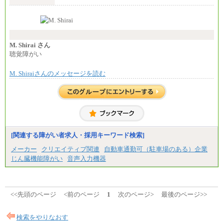
⑰月給237,000円以上
す。
⑱月給212,000円以上
なお、高度なスキルや専門性を持ち、より高
⑲東京：月給202,000 円以上 、京都：月給193,000 円
い職責を担う方については、さらに高い金額を個別
以上
に設定します。
⑳月給205,000円以上
※習熟度を上げるための育成が一定期間必要で
㉑月給185,000 円以上
上司の指示に基づき職務を遂行する方については、
M. Shirai さん
㉒月給185,000 円以上
月額給与284,000円となります。
聴覚障がい
㉓月給224,500円以上
※個別に設定する給与については、選考の過程
※全コース共通※ 能力・経験・勤務地などにより
で決定していきます。
異なります
M. Shiraiさんのメッセージを読む
※上記に加え、所定労働時間外に勤務をした場
※試用期間中も給与に変更はございません。
合には、時間外勤務手当を支給します。
※試用期間中も給与に変更はございません。
中途：
＜募集各社・全職種共通＞
月給21万円以上～
※試用期間中の給与に変更はありません。
[関連する障がい者求人・採用キーワード検索]
※経験・能力を考慮し、当社規定により決定いたし
メーカー
クリエイティブ関連
自動車通勤可（駐車場のある）企業
ます。
じん臓機能障がい
音声入力機器
<<先頭のページ
<前のページ
1
次のページ>
最後のページ>>
検索をやりなおす