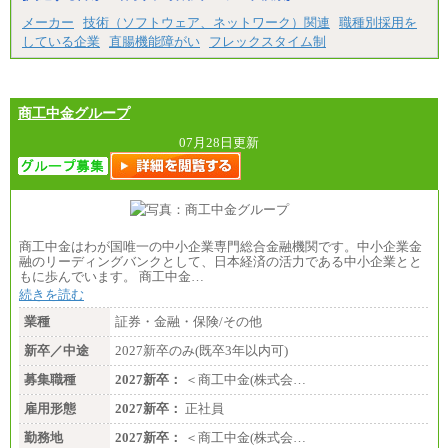
メーカー
技術（ソフトウェア、ネットワーク）関連
職種別採用を
している企業
直腸機能障がい
フレックスタイム制
商工中金グループ
07月28日更新
商工中金はわが国唯一の中小企業専門総合金融機関です。中小企業金
融のリーディングバンクとして、日本経済の活力である中小企業とと
もに歩んでいます。 商工中金…
続きを読む
業種
証券・金融・保険/その他
新卒／中途
2027新卒のみ(既卒3年以内可)
募集職種
2027新卒：
＜商工中金(株式会…
雇用形態
2027新卒：
正社員
勤務地
2027新卒：
＜商工中金(株式会…