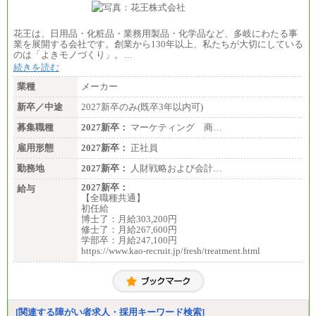
花王は、日用品・化粧品・業務用製品・化学品など、多岐にわたる事
業を展開する会社です。創業から130年以上、私たちが大切にしている
のは「よきモノづくり」。…
続きを読む
業種
メーカー
新卒／中途
2027新卒のみ(既卒3年以内可)
募集職種
2027新卒：
マーケティング 商…
雇用形態
2027新卒：
正社員
勤務地
2027新卒：
人財戦略および会計…
2027新卒：
給与
【全職種共通】
初任給
博士了：月給303,200円
修士了：月給267,600円
学部卒：月給247,100円
https://www.kao-recruit.jp/fresh/treatment.html
[関連する障がい者求人・採用キーワード検索]