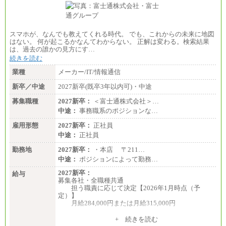
■(株)JTBビジネストランスフォーム
総合職 月給205,000～225,000円＋地域間調整給
エリア総合職 月給185,000円＋地域間調整給
※詳細はJTBキャリアサイトよりご確認ください。
スマホが、なんでも教えてくれる時代。 でも、これからの未来に地図
■(株)JTBデータサービス ※2027年新卒募集終了
はない。 何が起こるかなんてわからない。 正解は変わる。検索結果
総合職 月給186,000～194,000円＋地域手当
は、過去の誰かの見方にす…
※詳細はJTBキャリアサイトよりご確認ください。
続きを読む
■I&Jデジタルイノベーション(株)
業種
メーカー/IT/情報通信
総合職 月給224,500～242,600円＋地域手当
※詳細はJTBキャリアサイトよりご確認ください。
新卒／中途
2027新卒(既卒3年以内可)・中途
＜有期社員コース＞
募集職種
2027新卒：
＜富士通株式会社＞…
■(株)JTBビジネストランスフォーム
中途：
事務職系のポジションな…
有期契約職 月給185,000～195,000円
※詳細はJTBキャリアサイトよりご確認ください。
雇用形態
2027新卒：
正社員
中途：
正社員
■(株)JTBパブリッシング ※2027年新卒募集終了
総合職 月給241,000円
勤務地
2027新卒：
・本店 〒211…
中途：
中途：
ポジションによって勤務…
①月給227,000円以上
②月給212,000円以上
2027新卒：
給与
③月給172,500円以上
募集各社・全職種共通
④月給23万円～37万円
担う職責に応じて決定【2026年1月時点（予
⑤月給20万円～25万円
定）】
⑥月給33万円～48万円
月給284,000円または月給315,000円
⑦月給271,000円以上
⑧～⑮月給200,000円〜月給400,000円
※入社後早期から、自律的な業務遂行が求めら
+ 続きを読む
⑯月給185,000円以上
れる職務を担う方については、月額給与315,000円で