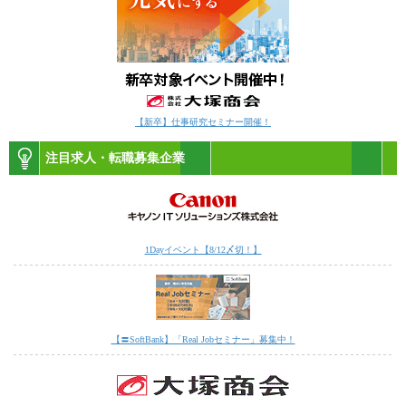
【新卒】仕事研究セミナー開催！
注目求人・転職募集企業
1Dayイベント【8/12〆切！】
【〓SoftBank】「Real Jobセミナー」募集中！