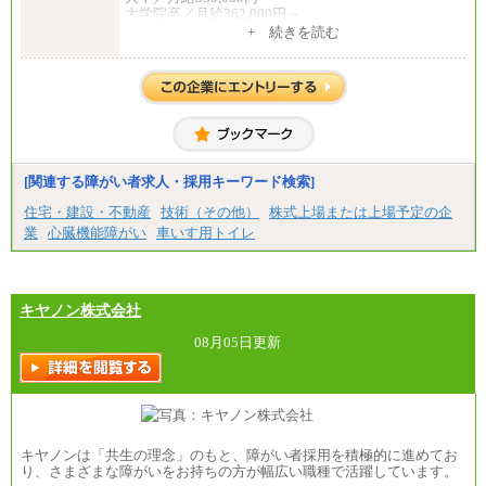
大学院卒／月給362,000円～
[地域社員]月給295,000円～
+ 続きを読む
中途：
【正社員】
[全国社員]月給348,000円～
[地域社員]月給295,000円～
※試用期間中も給与に変更はございません
【契約社員】月給200,000円～
[関連する障がい者求人・採用キーワード検索]
住宅・建設・不動産
技術（その他）
株式上場または上場予定の企
業
心臓機能障がい
車いす用トイレ
キヤノン株式会社
08月05日更新
キヤノンは「共生の理念」のもと、障がい者採用を積極的に進めてお
り、さまざまな障がいをお持ちの方が幅広い職種で活躍しています。