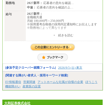
勤務地
2027新卒：
応募者の意向を確認…
中途：
応募者の意向を確認の上…
2027新卒：
給与
全職種共通
月給 180,000円～250,000円
※採用選考合格後の採用内定通知時にお伝えします
※勤務地によって異なります
中途：
+ 続きを読む
全職種共通
月給 200,000円～250,000円
入社時の処遇は経験・能力を考慮の上、当社規程に
より決定します。
具体的な金額は採用選考合格後に採用内定通知時に
お伝えします。
[参加予定クローバー就職フォーラム]
2026/9/5 (土) 東京
[関連する障がい者求人・採用キーワード検索]
IT/情報通信
営業関連
アットホームな社風が自慢の企業
ぼうこう
機能障がい
産業医の設置
大和証券株式会社