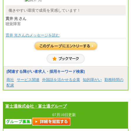
総合職 月給208,000～235,000円
エリア総合職 月給180,000～205,000円＋地域手当
※詳細はJTBキャリアサイトよりご確認ください。
働きやすい環境で成長を実感しています！
■(株)JTBパブリッシング ※2027年新卒募集終了
貫井 光 さん
総合職 月給271,000円
聴覚障害
■(株)JTBビジネストラベルソリューションズ
貫井 光さんのメッセージを読む
総合職 月給220,000～230,000円＋地域間調整給
エリア総合職 月給206,000円～214,000＋地域間調
整給
※詳細はJTBキャリアサイトよりご確認ください。
■(株)JTBコミュニケーションデザイン
総合職 月給230,000円
みなし残業手当：20,000円（一律支給）※みなし
残業手当の残業時間は10.43時間。
[関連する障がい者求人・採用キーワード検索]
※超過勤務手当：みなし残業時間を超える残業時
商社
サービス関連
外国語を活かせる企業
知的障がい
勤務時間の
間に応じて、時間外手当等を支給。
配慮
エリアサポート職 月給188,000円
※超過勤務手当：残業時間については全額時間外
手当を支給。
富士通株式会社・富士通グループ
■（株）JTBグローバルマーケティング＆トラベル
総合職 月給242,000円＋地域間調整給
訪日事業職 月給202,000～227,000円＋地域間調整
07月10日更新
給
※詳細はJTBキャリアサイトよりご確認ください。