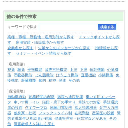
他の条件で検索
キーワードで探す
業種・職種・勤務地・雇用形態から探す
｜
チェックポイントから探
す
｜
雇用実績・職場環境から探す
企業名から探す
｜
先輩からのメッセージから探す
｜
PR情報から探
す
｜
セミナー・イベント情報から探す
[雇用実績]
視覚
聴覚
平衡機能
音声言語機能
上肢
下肢
体幹機能
心臓機
能
呼吸器機能
じん臓機能
ぼうこう機能
直腸機能
小腸機能
免
疫機能
肝臓機能
知的
精神
発達
その他
[職場環境]
自動車通勤
勤務時間の配慮
病院へ通院配慮
車いす用エレベー
タ
車いす用トイレ
階段・廊下の手すり
筆談での対応
手話通訳
者の設置
点字ワープロ
難聴用電話機
拡大読書機器
音声入力機
器
独身寮・社宅
フレックスタイム制
在宅勤務
産業医の設置
障
害者職業生活相談員が在籍
健康管理室・休憩室などがある
その
他
障害者求人を詳しく探す