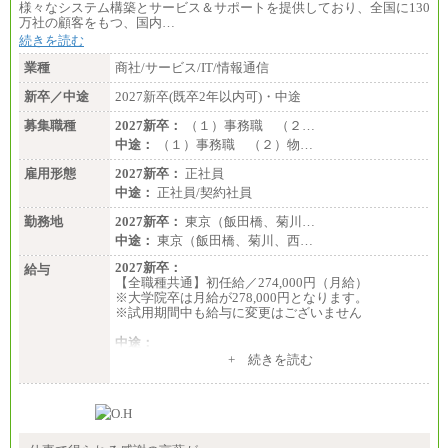
様々なシステム構築とサービス＆サポートを提供しており、全国に130
万社の顧客をもつ、国内…
続きを読む
業種
商社/サービス/IT/情報通信
新卒／中途
2027新卒(既卒2年以内可)・中途
募集職種
2027新卒：
（１）事務職 （２…
中途：
（１）事務職 （２）物…
雇用形態
2027新卒：
正社員
中途：
正社員/契約社員
勤務地
2027新卒：
東京（飯田橋、菊川…
中途：
東京（飯田橋、菊川、西…
2027新卒：
給与
【全職種共通】初任給／274,000円（月給）
※大学院卒は月給が278,000円となります。
※試用期間中も給与に変更はございません
中途：
（１）～（４）274,000円（月給）～
+ 続きを読む
（５）235,000円（月給）～
※経験・年齢などを考慮のうえ、当社規程により優
遇します。
※業務内容・勤務形態に応じて、上記給与の範囲内
でご相談をさせていただく事があります
※試用期間中も給与に変更はございません