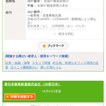
勤務地
2027新卒：
全国47都道府県の…
中途：
全国47都道府県の支社…
2027新卒：
給与
一般事務・営業事務共通
月給20万2000円～23万4000円（勤務地により異な
る）
固定残業／なし 試用期間／あり（6カ月）
※試用期間中も給与に変更はございません
中途：
+ 続きを読む
一般事務・営業事務共通
月給20万2000円～23万4000円（勤務地により異な
る）
固定残業／なし 試用期間／あり（6か月）
※試用期間中も給与に変更はございません。
[関連する障がい者求人・採用キーワード検索]
証券・金融・保険
スタッフ関連
好立地、快適なオフィス環境の企
業
ぼうこう機能障がい
車いす用トイレ
東日本旅客鉄道株式会社（JR東日本）
08月04日更新