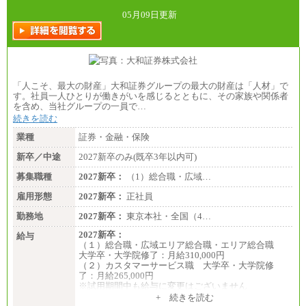
05月09日更新
「人こそ、最大の財産」大和証券グループの最大の財産は「人材」で
す。社員一人ひとりが働きがいを感じるとともに、その家族や関係者
を含め、当社グループの一員で…
続きを読む
業種
証券・金融・保険
新卒／中途
2027新卒のみ(既卒3年以内可)
募集職種
2027新卒：
（1）総合職・広域…
雇用形態
2027新卒：
正社員
勤務地
2027新卒：
東京本社・全国（4…
2027新卒：
給与
（１）総合職・広域エリア総合職・エリア総合職
大学卒・大学院修了：月給310,000円
（２）カスタマーサービス職 大学卒・大学院修
了：月給265,000円
※試用期間中も給与に変更はございません
+ 続きを読む