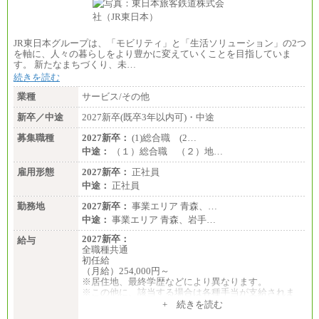
JR東日本グループは、「モビリティ」と「生活ソリューション」の2つ
を軸に、人々の暮らしをより豊かに変えていくことを目指していま
す。 新たなまちづくり、未…
続きを読む
業種
サービス/その他
新卒／中途
2027新卒(既卒3年以内可)・中途
募集職種
2027新卒：
(1)総合職 (2…
中途：
（１）総合職 （２）地…
雇用形態
2027新卒：
正社員
中途：
正社員
勤務地
2027新卒：
事業エリア 青森、…
中途：
事業エリア 青森、岩手…
2027新卒：
給与
全職種共通
初任給
（月給）254,000円～
※居住地、最終学歴などにより異なります。
※この他に、該当する場合は各種手当が支給されま
す。
+ 続きを読む
※試用期間中も給与に変更はございません。