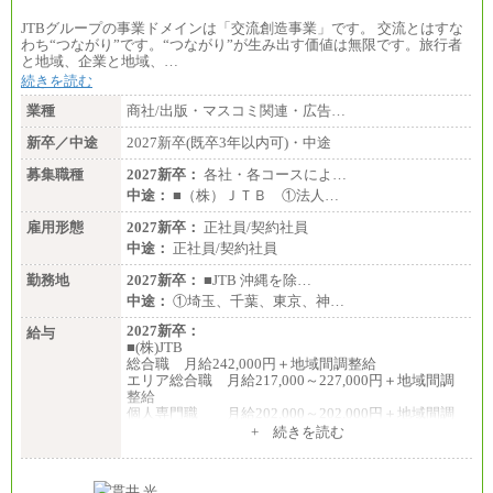
JTBグループの事業ドメインは「交流創造事業」です。 交流とはすな
わち“つながり”です。“つながり”が生み出す価値は無限です。旅行者
と地域、企業と地域、…
続きを読む
業種
商社/出版・マスコミ関連・広告…
新卒／中途
2027新卒(既卒3年以内可)・中途
募集職種
2027新卒：
各社・各コースによ…
中途：
■（株）ＪＴＢ ①法人…
雇用形態
2027新卒：
正社員/契約社員
中途：
正社員/契約社員
勤務地
2027新卒：
■JTB 沖縄を除…
中途：
①埼玉、千葉、東京、神…
2027新卒：
給与
■(株)JTB
総合職 月給242,000円＋地域間調整給
エリア総合職 月給217,000～227,000円＋地域間調
整給
個人専門職 月給202,000～202,000円＋地域間調
整給
+ 続きを読む
※詳細はJTBキャリアサイトよりご確認ください。
■(株)JTB商事