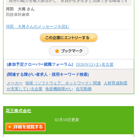
自分の能力を最大限活かし、全員が生き生きと活躍できる職場です
河田 大将 さん
四肢体幹麻痺
河田 大将さんのメッセージを読む
[参加予定クローバー就職フォーラム]
2026/9/12 (土) 名古屋
[関連する障がい者求人・採用キーワード検索]
メーカー
技術（ソフトウェア、ネットワーク）関連
人材育成制度
が充実している企業
免疫機能障がい
在宅勤務
花王株式会社
02月10日更新