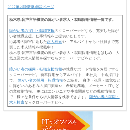
2027年以降新卒 特設ページ
栃木県,音声言語機能の障がい者求人・就職採用情報一覧です。
障がい者の採用・転職支援
のクローバーナビなら、充実した障が
い者就職支援、仕事情報をご提供いたします。
応募者の障害に応じた
求人検索
や、アルバイトから正社員まで充
実した求人情報を掲載中！
栃木県,音声言語機能の障がい者求人・就職採用情報をはじめ、人
気企業の求人情報を探すならクローバーナビをどうぞ。
障がい者の採用・転職支援情報
や就職サポート情報をお届けする
クローバーナビ。 新卒採用からアルバイト、正社員、中途採用ま
で、
障がい者の採用・転職情報
をご紹介。 身体・視覚・聴覚など
に障がいのある方の雇用実績や、希望勤務地、メーカー・ ITなど
の業種別情報、 更にはエンジニアや事務関連などの職種情報ま
で、様々な条件から求人情報を検索できます。
障がい者の就職・
求人検索
ならクローバーナビへ。