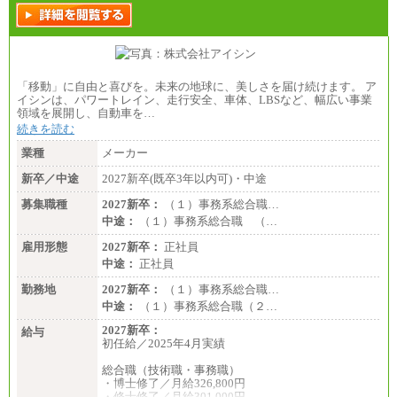
「移動」に自由と喜びを。未来の地球に、美しさを届け続けます。 ア
イシンは、パワートレイン、走行安全、車体、LBSなど、幅広い事業
領域を展開し、自動車を…
続きを読む
業種
メーカー
新卒／中途
2027新卒(既卒3年以内可)・中途
募集職種
2027新卒：
（１）事務系総合職…
中途：
（１）事務系総合職 （…
雇用形態
2027新卒：
正社員
中途：
正社員
勤務地
2027新卒：
（１）事務系総合職…
中途：
（１）事務系総合職（２…
2027新卒：
給与
初任給／2025年4月実績
総合職（技術職・事務職）
・博士修了／月給326,800円
・修士修了／月給301,000円