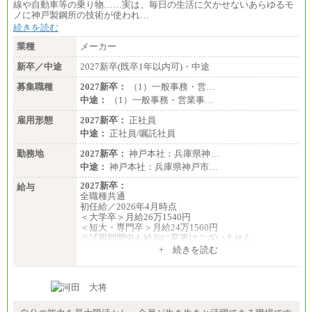
（４）
線や自動車等の乗り物……実は、毎日の生活に欠かせないあらゆるモ
月給：201,000円～
ノに神戸製鋼所の技術が使われ…
想定年収：360万円～680万円
続きを読む
年収例：
・520万円/32歳・月給29万円
業種
メーカー
年収例は賞与含む、残業代・家族手当含まず
新卒／中途
2027新卒(既卒1年以内可)・中途
※キャリアや能力等を考慮の上、当社規定により確
募集職種
2027新卒：
（1）一般事務・営…
定します
中途：
（1）一般事務・営業事…
※残業手当：別途支給
※固定給に固定残業代含まず
雇用形態
2027新卒：
正社員
※試用期間中も給与に変更なし
中途：
正社員/嘱託社員
勤務地
2027新卒：
神戸本社：兵庫県神…
中途：
神戸本社：兵庫県神戸市…
2027新卒：
給与
全職種共通
初任給／2026年4月時点
＜大学卒＞月給26万1540円
＜短大・専門卒＞月給24万1560円
※試用期間中も給与に変更はございません
中途：
+ 続きを読む
全職種共通
月給24万円～
※入社時の年齢等によって異なります。
※試用期間中も給与に変更はございません