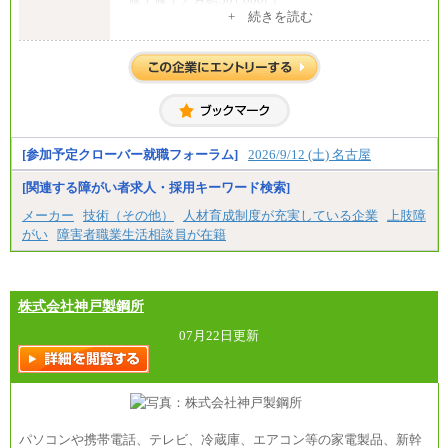
・大学卒／月給282,000円
+ 続きを読む
・高専卒（専攻科）／月給282,000円
・高専卒（本科）／月給256,000円
一般事務職
・博士修了、修士修了、大学卒／月給206,400円
・高専卒（専攻科）／月給206,400円
・高専卒（本科）月給197,800円
・短大卒／月給197,800円
・専門卒（2年）／月給197,800円
[参加予定クローバー就職フォーラム]
2026/9/12 (土) 名古屋
※試用期間中も給与に変更はございません。
[関連する障がい者求人・採用キーワード検索]
中途：
メーカー
技術（その他）
人材育成制度が充実している企業
上肢障
（１）（２）
がい
障害者職業生活相談員が在籍
月給：270,000円～
想定年収：490万円～1,100万円
年収例：
・610万円/28歳・月給34万円
・1,090万円/38歳・月給59万円 *残業代・家族手当
株式会社神戸製鋼所
対象外
07月22日更新
（３）
月給：190,000円～
想定年収：340万円～610万円
年収例：
・460万円/28歳・月給26万円
・520万円/32歳・月給29万円
パソコンや携帯電話、テレビ、冷蔵庫、エアコン等の家電製品、新幹