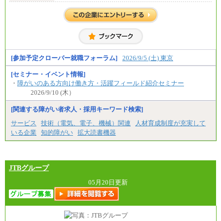
中途：
全職種共通
初任給／月給263,000円～
※居住地、年齢により異なります。
※この他に、該当する場合は各種手当が支給されま
す。
※試用期間中も給与に変更はございません
[参加予定クローバー就職フォーラム]
2026/9/5 (土) 東京
[セミナー・イベント情報]
・
障がいのある方向け働き方・活躍フィールド紹介セミナー
2026/9/10 (木）
[関連する障がい者求人・採用キーワード検索]
サービス
技術（電気、電子、機械）関連
人材育成制度が充実して
いる企業
知的障がい
拡大読書機器
JTBグループ
05月20日更新