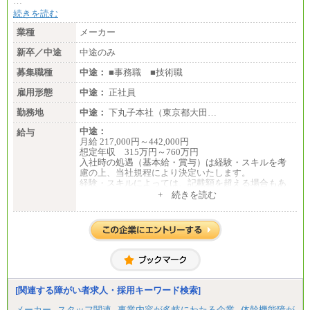
…
続きを読む
業種
メーカー
新卒／中途
中途のみ
募集職種
中途：
■事務職 ■技術職
雇用形態
中途：
正社員
勤務地
中途：
下丸子本社（東京都大田…
中途：
給与
月給 217,000円～442,000円
想定年収 315万円～760万円
入社時の処遇（基本給・賞与）は経験・スキルを考
慮の上、当社規程により決定いたします。
経験・スキルによっては、記載額を超える場合もあ
ります。
+ 続きを読む
※試用期間中も給与に変更はございません。
[関連する障がい者求人・採用キーワード検索]
メーカー
スタッフ関連
事業内容が多岐にわたる企業
体幹機能障が