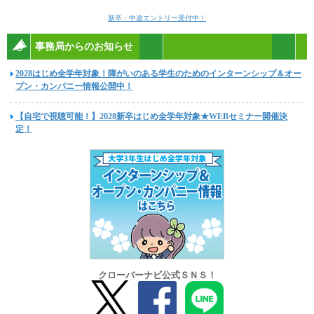
新卒・中途エントリー受付中！
事務局からのお知らせ
2028はじめ全学年対象！障がいのある学生のためのインターンシップ＆オー
プン・カンパニー情報公開中！
【自宅で視聴可能！】2028新卒はじめ全学年対象★WEBセミナー開催決
定！
クローバーナビ公式ＳＮＳ！