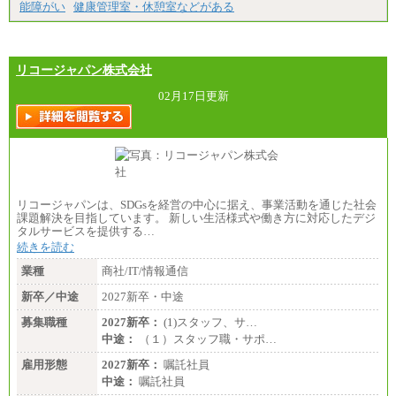
能障がい
健康管理室・休憩室などがある
リコージャパン株式会社
02月17日更新
リコージャパンは、SDGsを経営の中心に据え、事業活動を通じた社会
課題解決を目指しています。 新しい生活様式や働き方に対応したデジ
タルサービスを提供する…
続きを読む
業種
商社/IT/情報通信
新卒／中途
2027新卒・中途
募集職種
2027新卒：
(1)スタッフ、サ…
中途：
（１）スタッフ職・サポ…
雇用形態
2027新卒：
嘱託社員
中途：
嘱託社員