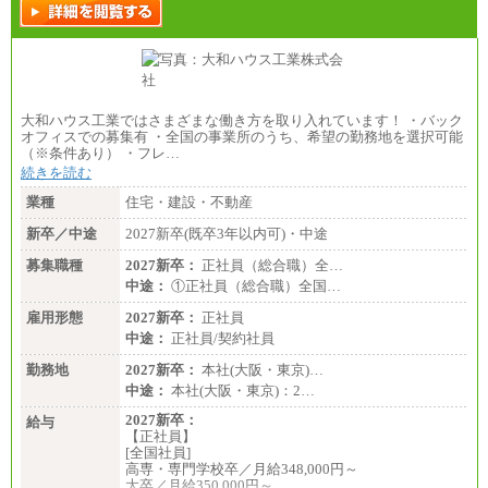
大和ハウス工業ではさまざまな働き方を取り入れています！ ・バック
オフィスでの募集有 ・全国の事業所のうち、希望の勤務地を選択可能
（※条件あり） ・フレ…
続きを読む
業種
住宅・建設・不動産
新卒／中途
2027新卒(既卒3年以内可)・中途
募集職種
2027新卒：
正社員（総合職）全…
中途：
①正社員（総合職）全国…
雇用形態
2027新卒：
正社員
中途：
正社員/契約社員
勤務地
2027新卒：
本社(大阪・東京)…
中途：
本社(大阪・東京)：2…
2027新卒：
給与
【正社員】
[全国社員]
高専・専門学校卒／月給348,000円～
大卒／月給350,000円～