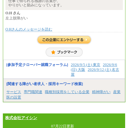
仕事で得られる感謝の言葉が、
やりがいと励みになっています。
O.H さん
左上肢障がい
O.Hさんのメッセージを読む
[参加予定クローバー就職フォーラム]
2026/9/5 (土) 東京
2026/9/6
(日) 大阪
2026/9/12 (土) 名古
屋
[関連する障がい者求人・採用キーワード検索]
サービス
専門職関連
職種別採用をしている企業
精神障がい
産業
医の設置
株式会社アイシン
07月22日更新