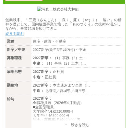
■(株)JTBビジネストランスフォーム
総合職 月給205,000～225,000円＋地域間調整給
エリア総合職 月給185,000円＋地域間調整給
創業以来、「 三箴（さんしん）－良く、廉く（やすく）、速い」の精
※詳細はJTBキャリアサイトよりご確認ください。
神を礎として、国内建設事業で培った「ものづくり」の技術を活かし
ながら、事業領域を広げてき…
■(株)JTBデータサービス ※2027年新卒募集終了
総合職 月給186,000～194,000円＋地域手当
続きを読む
※詳細はJTBキャリアサイトよりご確認ください。
業種
住宅・建設・不動産
■I&Jデジタルイノベーション(株)
新卒／中途
2027新卒(既卒3年以内可)・中途
総合職 月給224,500～242,600円＋地域手当
※詳細はJTBキャリアサイトよりご確認ください。
募集職種
2027新卒：
（1）事務（2）土…
＜有期社員コース＞
中途：
（1）事務（2）土木（…
■(株)JTBビジネストランスフォーム
雇用形態
有期契約職 月給185,000～195,000円
2027新卒：
正社員
※詳細はJTBキャリアサイトよりご確認ください。
中途：
正社員
■(株)JTBパブリッシング ※2027年新卒募集終了
勤務地
2027新卒：
本支店および全国（…
総合職 月給241,000円
中途：
北海道／宮城県／埼玉県…
中途：
①月給227,000円以上
2027新卒：
給与
②月給212,000円以上
全職種共通（2026年4月実績）
③月給172,500円以上
■全国型職員
④月給23万円～37万円
大学院卒/月給320,000円
⑤月給20万円～25万円
大学卒/月給300,000円
⑥月給33万円～48万円
短大・高専卒/月給270,000円
⑦月給271,000円以上
+ 続きを読む
⑧～⑮月給200,000円〜月給400,000円