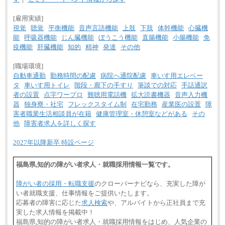
[雇用実績]
視覚
聴覚
平衡機能
音声言語機能
上肢
下肢
体幹機能
心臓機
能
呼吸器機能
じん臓機能
ぼうこう機能
直腸機能
小腸機能
免
疫機能
肝臓機能
知的
精神
発達
その他
[職場環境]
自動車通勤
勤務時間の配慮
病院へ通院配慮
車いす用エレベー
タ
車いす用トイレ
階段・廊下の手すり
筆談での対応
手話通訳
者の設置
点字ワープロ
難聴用電話機
拡大読書機器
音声入力機
器
独身寮・社宅
フレックスタイム制
在宅勤務
産業医の設置
障
害者職業生活相談員が在籍
健康管理室・休憩室などがある
その
他
障害者求人を詳しく探す
2027年以降新卒 特設ページ
福島県,知的の障がい者求人・就職採用情報一覧です。
障がい者の採用・転職支援
のクローバーナビなら、充実した障が
い者就職支援、仕事情報をご提供いたします。
応募者の障害に応じた
求人検索
や、アルバイトから正社員まで充
実した求人情報を掲載中！
福島県,知的の障がい者求人・就職採用情報をはじめ、人気企業の