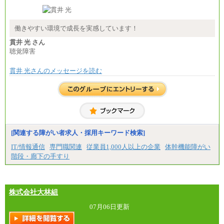
■(株)JTB商事
総合職 月給208,000～235,000円
エリア総合職 月給180,000～205,000円＋地域手当
※詳細はJTBキャリアサイトよりご確認ください。
働きやすい環境で成長を実感しています！
■(株)JTBパブリッシング ※2027年新卒募集終了
貫井 光 さん
総合職 月給271,000円
聴覚障害
■(株)JTBビジネストラベルソリューションズ
貫井 光さんのメッセージを読む
総合職 月給220,000～230,000円＋地域間調整給
エリア総合職 月給206,000円～214,000＋地域間調
整給
※詳細はJTBキャリアサイトよりご確認ください。
■(株)JTBコミュニケーションデザイン
総合職 月給230,000円
みなし残業手当：20,000円（一律支給）※みなし
残業手当の残業時間は10.43時間。
[関連する障がい者求人・採用キーワード検索]
※超過勤務手当：みなし残業時間を超える残業時
IT/情報通信
専門職関連
従業員1,000人以上の企業
体幹機能障がい
間に応じて、時間外手当等を支給。
階段・廊下の手すり
エリアサポート職 月給188,000円
※超過勤務手当：残業時間については全額時間外
手当を支給。
株式会社大林組
■（株）JTBグローバルマーケティング＆トラベル
総合職 月給242,000円＋地域間調整給
訪日事業職 月給202,000～227,000円＋地域間調整
07月06日更新
給
※詳細はJTBキャリアサイトよりご確認ください。