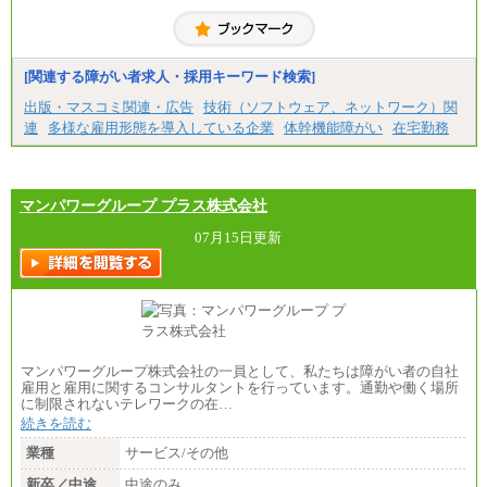
[関連する障がい者求人・採用キーワード検索]
出版・マスコミ関連・広告
技術（ソフトウェア、ネットワーク）関
連
多様な雇用形態を導入している企業
体幹機能障がい
在宅勤務
マンパワーグループ プラス株式会社
07月15日更新
マンパワーグループ株式会社の一員として、私たちは障がい者の自社
雇用と雇用に関するコンサルタントを行っています。通勤や働く場所
に制限されないテレワークの在…
続きを読む
業種
サービス/その他
新卒／中途
中途のみ