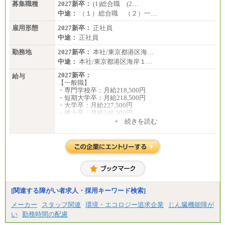
募集職種
2027新卒：
(1)総合職 (2…
中途：
（１）総合職 （２）一…
雇用形態
2027新卒：
正社員
中途：
正社員
勤務地
2027新卒：
本社/東京都港区海…
中途：
本社/東京都港区海岸１…
2027新卒：
給与
【一般職】
・専門学校卒：月給218,500円
・短期大学卒：月給218,500円
・大学卒：月給227,500円
・修士卒：月給248,300円
・博士卒：月給257,300円
+ 続きを読む
【総合職】
・大学卒：月給253,500円
・修士卒：月給261,500円
・博士卒：月給270,500円
※2025年度実績
※試用期間3か月中も給与に変更はございません
中途：
[関連する障がい者求人・採用キーワード検索]
全職種共通
最低月給200,000円以上
メーカー
スタッフ関連
環境・エコロジー追求企業
じん臓機能障が
※試用期間中も給与に変更はございません
い
勤務時間の配慮