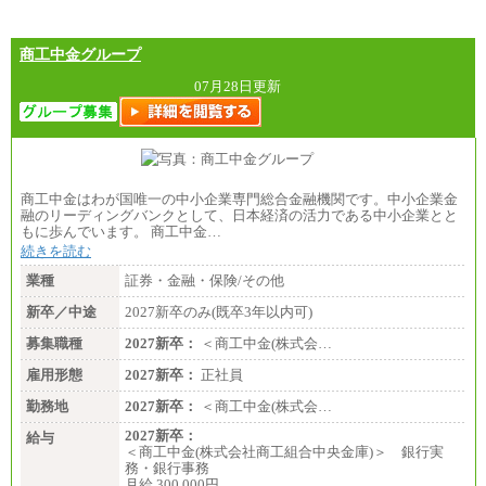
商工中金グループ
07月28日更新
商工中金はわが国唯一の中小企業専門総合金融機関です。中小企業金
融のリーディングバンクとして、日本経済の活力である中小企業とと
もに歩んでいます。 商工中金…
続きを読む
業種
証券・金融・保険/その他
新卒／中途
2027新卒のみ(既卒3年以内可)
募集職種
2027新卒：
＜商工中金(株式会…
雇用形態
2027新卒：
正社員
勤務地
2027新卒：
＜商工中金(株式会…
2027新卒：
給与
＜商工中金(株式会社商工組合中央金庫)＞ 銀行実
務・銀行事務
月給 300,000円