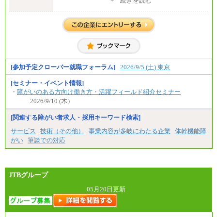
+ 続きを読む
※試用期間中も給与に変更はございません。
中途：
全職種共通
初任給／月給263,000円～
※居住地、年齢により異なります。
※この他に、該当する場合は各種手当が支給されま
す。
※試用期間中も給与に変更はございません
[参加予定クローバー就職フォーラム]
2026/9/5 (土) 東京
[セミナー・イベント情報]
・
障がいのある方向け働き方・活躍フィールド紹介セミナー
2026/9/10 (木）
[関連する障がい者求人・採用キーワード検索]
サービス
技術（その他）
事業内容が多岐にわたる企業
体幹機能障
がい
筆談での対応
JTBグループ
05月20日更新