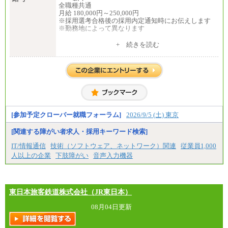
全職種共通
月給 180,000円～250,000円
※採用選考合格後の採用内定通知時にお伝えします
※勤務地によって異なります
中途：
+ 続きを読む
全職種共通
月給 200,000円～250,000円
入社時の処遇は経験・能力を考慮の上、当社規程に
より決定します。
具体的な金額は採用選考合格後に採用内定通知時に
お伝えします。
[参加予定クローバー就職フォーラム]
2026/9/5 (土) 東京
[関連する障がい者求人・採用キーワード検索]
IT/情報通信
技術（ソフトウェア、ネットワーク）関連
従業員1,000
人以上の企業
下肢障がい
音声入力機器
東日本旅客鉄道株式会社（JR東日本）
08月04日更新