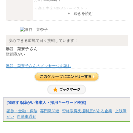
＜商工中金MIRAIハーベスト＞
月給 230,000円
+ 続きを読む
※試用期間中も給与に変更はございません
安心できる環境で日々挑戦しています！
湊谷 菜奈子 さん
聴覚障がい
湊谷 菜奈子さんのメッセージを読む
[関連する障がい者求人・採用キーワード検索]
証券・金融・保険
専門職関連
資格取得支援制度がある企業
上肢障
がい
自動車通勤