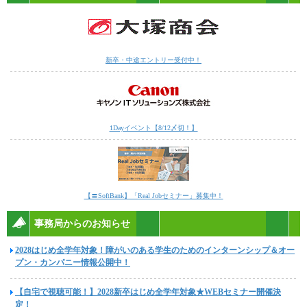
新卒・中途エントリー受付中！
1Dayイベント【8/12〆切！】
【〓SoftBank】「Real Jobセミナー」募集中！
事務局からのお知らせ
2028はじめ全学年対象！障がいのある学生のためのインターンシップ＆オー
プン・カンパニー情報公開中！
【自宅で視聴可能！】2028新卒はじめ全学年対象★WEBセミナー開催決
定！