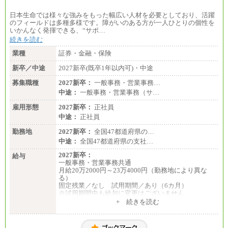
日本生命では様々な強みをもった幅広い人材を必要としており、活躍
のフィールドは多種多様です。障がいのある方が一人ひとりの個性を
いかんなく発揮できる、“サポ…
続きを読む
業種
証券・金融・保険
新卒／中途
2027新卒(既卒1年以内可)・中途
募集職種
2027新卒：
一般事務・営業事務…
中途：
一般事務・営業事務（サ…
雇用形態
2027新卒：
正社員
中途：
正社員
勤務地
2027新卒：
全国47都道府県の…
中途：
全国47都道府県の支社…
2027新卒：
給与
一般事務・営業事務共通
月給20万2000円～23万4000円（勤務地により異な
る）
固定残業／なし 試用期間／あり（6カ月）
※試用期間中も給与に変更はございません
中途：
+ 続きを読む
一般事務・営業事務共通
月給20万2000円～23万4000円（勤務地により異な
る）