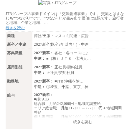
JTBグループの事業ドメインは「交流創造事業」です。 交流とはすな
わち“つながり”です。“つながり”が生み出す価値は無限です。旅行者
と地域、企業と地域、…
続きを読む
業種
商社/出版・マスコミ関連・広告…
新卒／中途
2027新卒(既卒3年以内可)・中途
募集職種
2027新卒：
各社・各コースによ…
中途：
■（株）ＪＴＢ ①法人…
雇用形態
2027新卒：
正社員/契約社員
中途：
正社員/契約社員
勤務地
2027新卒：
■JTB 沖縄を除…
中途：
①埼玉、千葉、東京、神…
2027新卒：
給与
■(株)JTB
総合職 月給242,000円＋地域間調整給
エリア総合職 月給217,000～227,000円＋地域間調
整給
個人専門職 月給202,000～202,000円＋地域間調
整給
+ 続きを読む
※詳細はJTBキャリアサイトよりご確認ください。