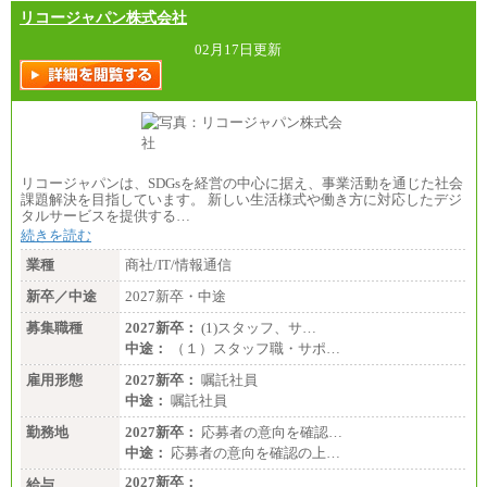
リコージャパン株式会社
02月17日更新
リコージャパンは、SDGsを経営の中心に据え、事業活動を通じた社会
課題解決を目指しています。 新しい生活様式や働き方に対応したデジ
タルサービスを提供する…
続きを読む
業種
商社/IT/情報通信
新卒／中途
2027新卒・中途
募集職種
2027新卒：
(1)スタッフ、サ…
中途：
（１）スタッフ職・サポ…
雇用形態
2027新卒：
嘱託社員
中途：
嘱託社員
勤務地
2027新卒：
応募者の意向を確認…
中途：
応募者の意向を確認の上…
2027新卒：
給与