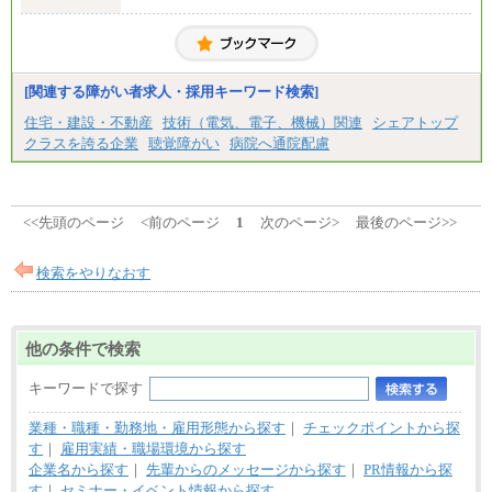
■拠点型職員※
⑯月給185,000円以上
大学院卒/月給256,000円～288,000円
⑰月給237,000円以上
大学卒/月給240,000円～270,000円
⑱月給212,000円以上
短大・高専卒/月給216,000円～243,000円
⑲東京：月給202,000 円以上 、京都：月給193,000 円
以上
■特定職員※
[関連する障がい者求人・採用キーワード検索]
⑳月給205,000円以上
大学院卒/月給234,000円～263,000円
㉑月給185,000 円以上
大学卒/月給219,000円～246,000円
住宅・建設・不動産
技術（電気、電子、機械）関連
シェアトップ
㉒月給185,000 円以上
短大・高専卒/月給197,000円～222,000円
クラスを誇る企業
聴覚障がい
病院へ通院配慮
㉓月給224,500円以上
※全コース共通※ 能力・経験・勤務地などにより
※拠点型職員、特定職員の給与は、生活の拠点が定
異なります
まることによるメリットおよび地域ごとの生計費な
※試用期間中も給与に変更はございません。
どの地域差指数を勘案して拠点ごとに定めていま
す。
<<先頭のページ
<前のページ
1
次のページ>
最後のページ>>
中途：
全職種共通
月給制
検索をやりなおす
226,600円～390,100円（勤務地域等により異なりま
す）
・ご経験やスキルを考慮し、選考の中で決定いたし
ます。
他の条件で検索
・試用期間中も同額支給します。
キーワードで探す
業種・職種・勤務地・雇用形態から探す
｜
チェックポイントから探
す
｜
雇用実績・職場環境から探す
企業名から探す
｜
先輩からのメッセージから探す
｜
PR情報から探
す
｜
セミナー・イベント情報から探す