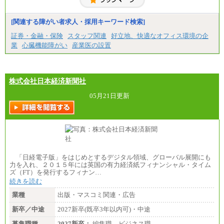
固定残業／なし 試用期間／あり（6か月）
※試用期間中も給与に変更はございません。
[関連する障がい者求人・採用キーワード検索]
証券・金融・保険
スタッフ関連
好立地、快適なオフィス環境の企
業
心臓機能障がい
産業医の設置
株式会社日本経済新聞社
05月21日更新
「日経電子版」をはじめとするデジタル領域、グローバル展開にも
力を入れ、２０１５年には英国の有力経済紙フィナンシャル・タイム
ズ（FT）を発行するフィナン…
続きを読む
業種
出版・マスコミ関連・広告
新卒／中途
2027新卒(既卒3年以内可)・中途
募集職種
2027新卒：
編集職 ビジネス職…