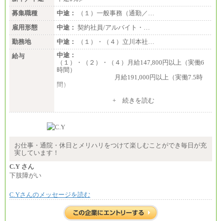
募集職種
中途：
（１）一般事務（通勤／…
雇用形態
中途：
契約社員/アルバイト・…
勤務地
中途：
（１）・（４）立川本社…
中途：
給与
（１）・（２）・（４）月給147,800円以上（実働6
時間）
月給191,000円以上（実働7.5時
間）
（３）月給191,000円以上（実働7.5時間）
+ 続きを読む
（５）月給147,800円以上（実働6時間）
-----
時給 1,226円（実働4.5時間）
※基本給に加算して以下手当有（いずれも時
間額換算額）
お仕事・通院・休日とメリハリをつけて楽しむことができ毎日が充
・退職金相当手当 37円
実しています！
・賞与相当手当 127円
合計時給額 1,390円
C.Y さん
下肢障がい
※全ての求人において試用期間中も給与に変更はご
ざいません。
C.Yさんのメッセージを読む