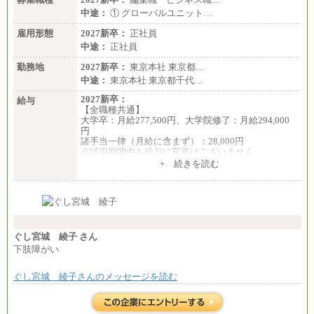
中途：
① グローバルユニット…
雇用形態
2027新卒：
正社員
中途：
正社員
勤務地
2027新卒：
東京本社 東京都…
中途：
東京本社 東京都千代…
2027新卒：
給与
【全職種共通】
大学卒：月給277,500円、大学院修了：月給294,000
円
諸手当一律（月給に含まず）：28,000円
※試用期間中も給与に変更はございません
中途：
+ 続きを読む
【全職種共通】
月給370,000円～
※経験・能力等を考慮の上、当社規定により決定し
ます。
※試用期間中も給与に変更はございません。
※想定年収 6,000,000円～（住居費補助、子手当など
の各種手当を含む金額です）
ぐし宮城 綾子 さん
下肢障がい
ぐし宮城 綾子さんのメッセージを読む