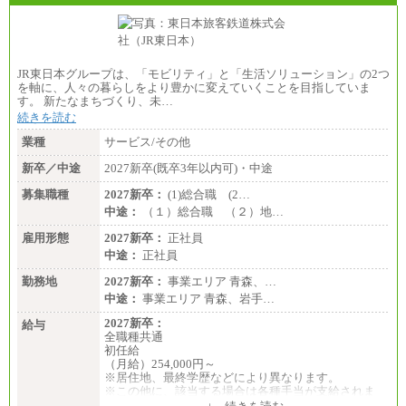
JR東日本グループは、「モビリティ」と「生活ソリューション」の2つ
を軸に、人々の暮らしをより豊かに変えていくことを目指していま
す。 新たなまちづくり、未…
続きを読む
業種
サービス/その他
新卒／中途
2027新卒(既卒3年以内可)・中途
募集職種
2027新卒：
(1)総合職 (2…
中途：
（１）総合職 （２）地…
雇用形態
2027新卒：
正社員
中途：
正社員
勤務地
2027新卒：
事業エリア 青森、…
中途：
事業エリア 青森、岩手…
2027新卒：
給与
全職種共通
初任給
（月給）254,000円～
※居住地、最終学歴などにより異なります。
※この他に、該当する場合は各種手当が支給されま
す。