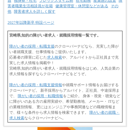
器
独身寮・社宅
フレックスタイム制
在宅勤務
産業医の設置
障
害者職業生活相談員が在籍
健康管理室・休憩室などがある
その
他
障害者求人を詳しく探す
2027年以降新卒 特設ページ
宮崎県,知的の障がい者求人・就職採用情報一覧です。
障がい者の採用・転職支援
のクローバーナビなら、充実した障が
い者就職支援、仕事情報をご提供いたします。
応募者の障害に応じた
求人検索
や、アルバイトから正社員まで充
実した求人情報を掲載中！
宮崎県,知的の障がい者求人・就職採用情報をはじめ、人気企業の
求人情報を探すならクローバーナビをどうぞ。
障がい者の採用・転職支援情報
や就職サポート情報をお届けする
クローバーナビ。 新卒採用からアルバイト、正社員、中途採用ま
で、
障がい者の採用・転職情報
をご紹介。 身体・視覚・聴覚など
に障がいのある方の雇用実績や、希望勤務地、メーカー・ ITなど
の業種別情報、 更にはエンジニアや事務関連などの職種情報ま
で、様々な条件から求人情報を検索できます。
障がい者の就職・
求人検索
ならクローバーナビへ。