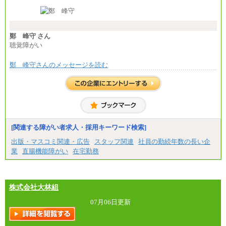
※経験・能力等を考慮の上、当社規定により決定し
ます。
※試用期間中も給与に変更はございません。
※想定年収 6,000,000円～（住居費補助、子手当など
の各種手当を含む金額です）
鄭 峰守 さん
聴覚障がい
鄭 峰守さんのメッセージを読む
[関連する障がい者求人・採用キーワード検索]
出版・マスコミ関連・広告
スタッフ関連
社員の勤続年数の長い企
業
直腸機能障がい
在宅勤務
株式会社大林組
07月06日更新