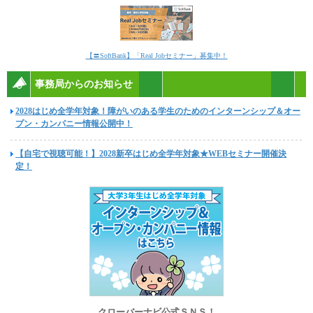
【〓SoftBank】「Real Jobセミナー」募集中！
事務局からのお知らせ
2028はじめ全学年対象！障がいのある学生のためのインターンシップ＆オー
プン・カンパニー情報公開中！
【自宅で視聴可能！】2028新卒はじめ全学年対象★WEBセミナー開催決
定！
クローバーナビ公式ＳＮＳ！