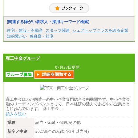
大学院卒/月給256,000円～288,000円
大学卒/月給240,000円～270,000円
短大・高専卒/月給216,000円～243,000円
■特定職員※
[関連する障がい者求人・採用キーワード検索]
大学院卒/月給234,000円～263,000円
大学卒/月給219,000円～246,000円
住宅・建設・不動産
スタッフ関連
シェアトップクラスを誇る企業
短大・高専卒/月給197,000円～222,000円
知的障がい
独身寮・社宅
※拠点型職員、特定職員の給与は、生活の拠点が定
まることによるメリットおよび地域ごとの生計費な
どの地域差指数を勘案して拠点ごとに定めていま
す。
商工中金グループ
中途：
全職種共通
07月28日更新
月給制
226,600円～390,100円（勤務地域等により異なりま
す）
・ご経験やスキルを考慮し、選考の中で決定いたし
ます。
・試用期間中も同額支給します。
商工中金はわが国唯一の中小企業専門総合金融機関です。中小企業金
融のリーディングバンクとして、日本経済の活力である中小企業とと
もに歩んでいます。 商工中金…
続きを読む
業種
証券・金融・保険/その他
新卒／中途
2027新卒のみ(既卒3年以内可)