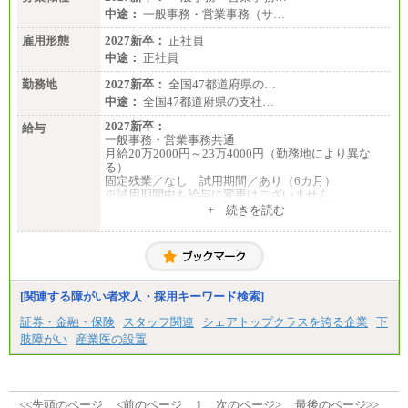
中途：
一般事務・営業事務（サ…
雇用形態
2027新卒：
正社員
中途：
正社員
勤務地
2027新卒：
全国47都道府県の…
中途：
全国47都道府県の支社…
2027新卒：
給与
一般事務・営業事務共通
月給20万2000円～23万4000円（勤務地により異な
る）
固定残業／なし 試用期間／あり（6カ月）
※試用期間中も給与に変更はございません
中途：
+ 続きを読む
一般事務・営業事務共通
月給20万2000円～23万4000円（勤務地により異な
る）
固定残業／なし 試用期間／あり（6か月）
※試用期間中も給与に変更はございません。
[関連する障がい者求人・採用キーワード検索]
証券・金融・保険
スタッフ関連
シェアトップクラスを誇る企業
下
肢障がい
産業医の設置
<<先頭のページ
<前のページ
1
次のページ>
最後のページ>>