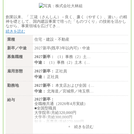
創業以来、「 三箴（さんしん）－良く、廉く（やすく）、速い」の精
神を礎として、国内建設事業で培った「ものづくり」の技術を活かし
ながら、事業領域を広げてき…
続きを読む
業種
住宅・建設・不動産
新卒／中途
2027新卒(既卒3年以内可)・中途
募集職種
2027新卒：
（1）事務（2）土…
中途：
（1）事務（2）土木（…
雇用形態
2027新卒：
正社員
中途：
正社員
勤務地
2027新卒：
本支店および全国（…
中途：
北海道／宮城県／埼玉県…
2027新卒：
給与
全職種共通（2026年4月実績）
■全国型職員
大学院卒/月給320,000円
大学卒/月給300,000円
短大・高専卒/月給270,000円
+ 続きを読む
■拠点型職員※