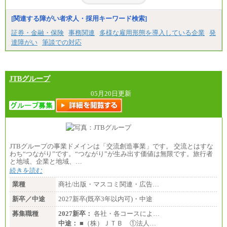
[関連する障がい者求人・採用キーワード検索]
証券・金融・保険
事務関連
多様な雇用形態を導入している企業
発
達障がい
筆談での対応
JTBグループ
05月20日更新
JTBグループの事業ドメインは「交流創造事業」です。 交流とはすな
わち“つながり”です。“つながり”が生み出す価値は無限です。旅行者
と地域、企業と地域、…
続きを読む
業種
商社/出版・マスコミ関連・広告…
新卒／中途
2027新卒(既卒3年以内可)・中途
募集職種
2027新卒：
各社・各コースによ…
中途：
■（株）ＪＴＢ ①法人…