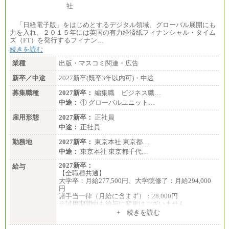
「日経電子版」をはじめとするデジタル領域、グローバル展開にも
力を入れ、２０１５年には英国の有力経済紙フィナンシャル・タイム
ズ（FT）を発行するフィナン…
続きを読む
業種
出版・マスコミ関連・広告
新卒／中途
2027新卒(既卒3年以内可)・中途
募集職種
2027新卒：
編集職 ビジネス職…
中途：
① グローバルユニット…
雇用形態
2027新卒：
正社員
中途：
正社員
勤務地
2027新卒：
東京本社 東京都…
中途：
東京本社 東京都千代…
2027新卒：
給与
【全職種共通】
大学卒：月給277,500円、大学院修了：月給294,000
円
諸手当一律（月給に含まず）：28,000円
※試用期間中も給与に変更はございません
中途：
+ 続きを読む
【全職種共通】
月給370,000円～