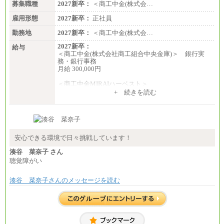
募集職種
2027新卒：
＜商工中金(株式会…
雇用形態
2027新卒：
正社員
勤務地
2027新卒：
＜商工中金(株式会…
2027新卒：
給与
＜商工中金(株式会社商工組合中央金庫)＞ 銀行実
務・銀行事務
月給 300,000円
＜商工中金MIRAIハーベスト＞
月給 230,000円
+ 続きを読む
※試用期間中も給与に変更はございません
安心できる環境で日々挑戦しています！
湊谷 菜奈子 さん
聴覚障がい
湊谷 菜奈子さんのメッセージを読む