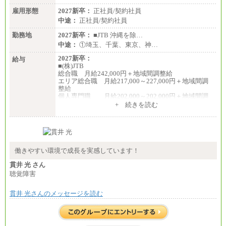
雇用形態
2027新卒：
正社員/契約社員
中途：
正社員/契約社員
勤務地
2027新卒：
■JTB 沖縄を除…
中途：
①埼玉、千葉、東京、神…
2027新卒：
給与
■(株)JTB
総合職 月給242,000円＋地域間調整給
エリア総合職 月給217,000～227,000円＋地域間調
整給
個人専門職 月給202,000～202,000円＋地域間調
整給
+ 続きを読む
※詳細はJTBキャリアサイトよりご確認ください。
■(株)JTB商事
総合職 月給208,000～235,000円
エリア総合職 月給180,000～205,000円＋地域手当
※詳細はJTBキャリアサイトよりご確認ください。
働きやすい環境で成長を実感しています！
■(株)JTBパブリッシング ※2027年新卒募集終了
貫井 光 さん
総合職 月給271,000円
聴覚障害
■(株)JTBビジネストラベルソリューションズ
貫井 光さんのメッセージを読む
総合職 月給220,000～230,000円＋地域間調整給
エリア総合職 月給206,000円～214,000＋地域間調
整給
※詳細はJTBキャリアサイトよりご確認ください。