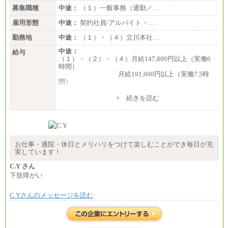
＜有期社員コース＞
募集職種
中途：
（１）一般事務（通勤／…
■(株)JTBビジネストランスフォーム
雇用形態
有期契約職 月給185,000～195,000円
中途：
契約社員/アルバイト・…
※詳細はJTBキャリアサイトよりご確認ください。
勤務地
中途：
（１）・（４）立川本社…
■(株)JTBパブリッシング ※2027年新卒募集終了
中途：
給与
総合職 月給241,000円
（１）・（２）・（４）月給147,800円以上（実働6
中途：
時間）
①月給227,000円以上
月給191,000円以上（実働7.5時
②月給212,000円以上
間）
③月給172,500円以上
④月給23万円～37万円
（３）月給191,000円以上（実働7.5時間）
+ 続きを読む
⑤月給20万円～25万円
⑥月給33万円～48万円
（５）月給147,800円以上（実働6時間）
⑦月給271,000円以上
-----
⑧～⑮月給200,000円〜月給400,000円
時給 1,226円（実働4.5時間）
⑯月給185,000円以上
※基本給に加算して以下手当有（いずれも時
⑰月給237,000円以上
間額換算額）
お仕事・通院・休日とメリハリをつけて楽しむことができ毎日が充
⑱月給212,000円以上
・退職金相当手当 37円
実しています！
⑲東京：月給202,000 円以上 、京都：月給193,000 円
・賞与相当手当 127円
以上
合計時給額 1,390円
C.Y さん
⑳月給205,000円以上
下肢障がい
㉑月給185,000 円以上
※全ての求人において試用期間中も給与に変更はご
㉒月給185,000 円以上
ざいません。
㉓月給224,500円以上
C.Yさんのメッセージを読む
※全コース共通※ 能力・経験・勤務地などにより
異なります
※試用期間中も給与に変更はございません。