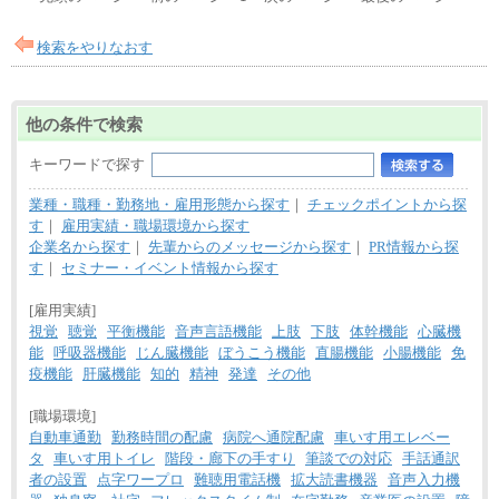
検索をやりなおす
他の条件で検索
キーワードで探す
業種・職種・勤務地・雇用形態から探す
｜
チェックポイントから探
す
｜
雇用実績・職場環境から探す
企業名から探す
｜
先輩からのメッセージから探す
｜
PR情報から探
す
｜
セミナー・イベント情報から探す
[雇用実績]
視覚
聴覚
平衡機能
音声言語機能
上肢
下肢
体幹機能
心臓機
能
呼吸器機能
じん臓機能
ぼうこう機能
直腸機能
小腸機能
免
疫機能
肝臓機能
知的
精神
発達
その他
[職場環境]
自動車通勤
勤務時間の配慮
病院へ通院配慮
車いす用エレベー
タ
車いす用トイレ
階段・廊下の手すり
筆談での対応
手話通訳
者の設置
点字ワープロ
難聴用電話機
拡大読書機器
音声入力機