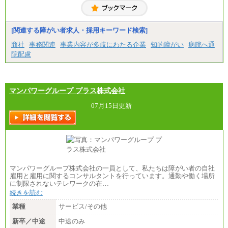
■(株)JTBコミュニケーションデザイン
総合職 月給230,000円
みなし残業手当：20,000円（一律支給）※みなし
残業手当の残業時間は10.43時間。
[関連する障がい者求人・採用キーワード検索]
※超過勤務手当：みなし残業時間を超える残業時
商社
事務関連
事業内容が多岐にわたる企業
知的障がい
病院へ通
間に応じて、時間外手当等を支給。
院配慮
エリアサポート職 月給188,000円
※超過勤務手当：残業時間については全額時間外
手当を支給。
マンパワーグループ プラス株式会社
■（株）JTBグローバルマーケティング＆トラベル
総合職 月給242,000円＋地域間調整給
訪日事業職 月給202,000～227,000円＋地域間調整
07月15日更新
給
※詳細はJTBキャリアサイトよりご確認ください。
■(株)JTBビジネストランスフォーム
総合職 月給205,000～225,000円＋地域間調整給
エリア総合職 月給185,000円＋地域間調整給
※詳細はJTBキャリアサイトよりご確認ください。
マンパワーグループ株式会社の一員として、私たちは障がい者の自社
■(株)JTBデータサービス ※2027年新卒募集終了
雇用と雇用に関するコンサルタントを行っています。通勤や働く場所
総合職 月給186,000～194,000円＋地域手当
に制限されないテレワークの在…
※詳細はJTBキャリアサイトよりご確認ください。
続きを読む
■I&Jデジタルイノベーション(株)
業種
サービス/その他
総合職 月給224,500～242,600円＋地域手当
※詳細はJTBキャリアサイトよりご確認ください。
新卒／中途
中途のみ