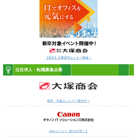
【新卒】仕事研究セミナー開催！
注目求人・転職募集企業
新卒・中途エントリー受付中！
1Dayイベント【8/12〆切！】