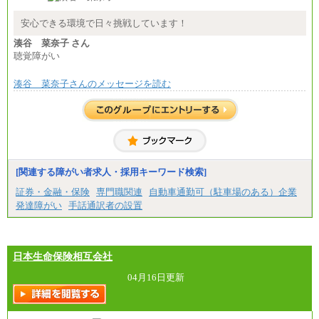
⑧～⑮月給200,000円〜月給400,000円
⑯月給185,000円以上
安心できる環境で日々挑戦しています！
⑰月給237,000円以上
⑱月給212,000円以上
湊谷 菜奈子 さん
⑲東京：月給202,000 円以上 、京都：月給193,000 円
聴覚障がい
以上
⑳月給205,000円以上
㉑月給185,000 円以上
湊谷 菜奈子さんのメッセージを読む
㉒月給185,000 円以上
㉓月給224,500円以上
※全コース共通※ 能力・経験・勤務地などにより
異なります
※試用期間中も給与に変更はございません。
[関連する障がい者求人・採用キーワード検索]
証券・金融・保険
専門職関連
自動車通勤可（駐車場のある）企業
発達障がい
手話通訳者の設置
日本生命保険相互会社
04月16日更新