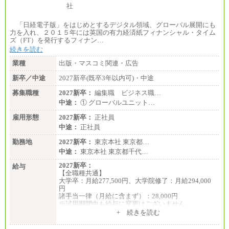
「日経電子版」をはじめとするデジタル領域、グローバル展開にも
力を入れ、２０１５年には英国の有力経済紙フィナンシャル・タイム
ズ（FT）を発行するフィナン…
続きを読む
業種
出版・マスコミ関連・広告
新卒／中途
2027新卒(既卒3年以内可)・中途
募集職種
2027新卒：
編集職 ビジネス職…
中途：
① グローバルユニット…
雇用形態
2027新卒：
正社員
中途：
正社員
勤務地
2027新卒：
東京本社 東京都…
中途：
東京本社 東京都千代…
2027新卒：
給与
【全職種共通】
大学卒：月給277,500円、大学院修了：月給294,000
円
諸手当一律（月給に含まず）：28,000円
※試用期間中も給与に変更はございません
中途：
+ 続きを読む
【全職種共通】
月給370,000円～