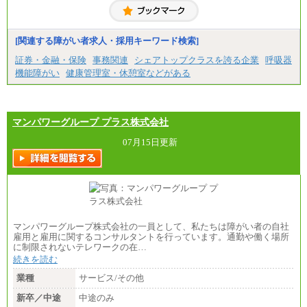
る）
固定残業／なし 試用期間／あり（6か月）
※試用期間中も給与に変更はございません。
[関連する障がい者求人・採用キーワード検索]
証券・金融・保険
事務関連
シェアトップクラスを誇る企業
呼吸器
機能障がい
健康管理室・休憩室などがある
マンパワーグループ プラス株式会社
07月15日更新
マンパワーグループ株式会社の一員として、私たちは障がい者の自社
雇用と雇用に関するコンサルタントを行っています。通勤や働く場所
に制限されないテレワークの在…
続きを読む
業種
サービス/その他
新卒／中途
中途のみ