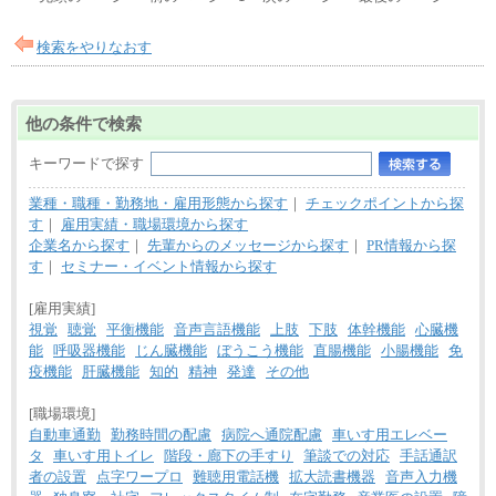
中途：
全職種共通
月給制
検索をやりなおす
226,600円～390,100円（勤務地域等により異なりま
す）
・ご経験やスキルを考慮し、選考の中で決定いたし
ます。
他の条件で検索
・試用期間中も同額支給します。
キーワードで探す
業種・職種・勤務地・雇用形態から探す
｜
チェックポイントから探
す
｜
雇用実績・職場環境から探す
企業名から探す
｜
先輩からのメッセージから探す
｜
PR情報から探
す
｜
セミナー・イベント情報から探す
[雇用実績]
視覚
聴覚
平衡機能
音声言語機能
上肢
下肢
体幹機能
心臓機
能
呼吸器機能
じん臓機能
ぼうこう機能
直腸機能
小腸機能
免
疫機能
肝臓機能
知的
精神
発達
その他
[職場環境]
自動車通勤
勤務時間の配慮
病院へ通院配慮
車いす用エレベー
タ
車いす用トイレ
階段・廊下の手すり
筆談での対応
手話通訳
者の設置
点字ワープロ
難聴用電話機
拡大読書機器
音声入力機