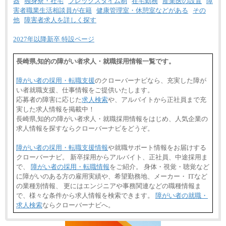
器
独身寮・社宅
フレックスタイム制
在宅勤務
産業医の設置
障
害者職業生活相談員が在籍
健康管理室・休憩室などがある
その
他
障害者求人を詳しく探す
2027年以降新卒 特設ページ
長崎県,知的の障がい者求人・就職採用情報一覧です。
障がい者の採用・転職支援
のクローバーナビなら、充実した障が
い者就職支援、仕事情報をご提供いたします。
応募者の障害に応じた
求人検索
や、アルバイトから正社員まで充
実した求人情報を掲載中！
長崎県,知的の障がい者求人・就職採用情報をはじめ、人気企業の
求人情報を探すならクローバーナビをどうぞ。
障がい者の採用・転職支援情報
や就職サポート情報をお届けする
クローバーナビ。 新卒採用からアルバイト、正社員、中途採用ま
で、
障がい者の採用・転職情報
をご紹介。 身体・視覚・聴覚など
に障がいのある方の雇用実績や、希望勤務地、メーカー・ ITなど
の業種別情報、 更にはエンジニアや事務関連などの職種情報ま
で、様々な条件から求人情報を検索できます。
障がい者の就職・
求人検索
ならクローバーナビへ。