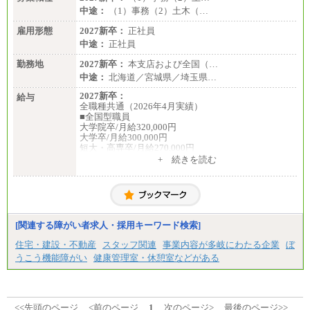
中途：
（1）事務（2）土木（…
雇用形態
2027新卒：
正社員
中途：
正社員
勤務地
2027新卒：
本支店および全国（…
中途：
北海道／宮城県／埼玉県…
2027新卒：
給与
全職種共通（2026年4月実績）
■全国型職員
大学院卒/月給320,000円
大学卒/月給300,000円
短大・高専卒/月給270,000円
+ 続きを読む
■拠点型職員※
大学院卒/月給256,000円～288,000円
大学卒/月給240,000円～270,000円
短大・高専卒/月給216,000円～243,000円
■特定職員※
[関連する障がい者求人・採用キーワード検索]
大学院卒/月給234,000円～263,000円
大学卒/月給219,000円～246,000円
住宅・建設・不動産
スタッフ関連
事業内容が多岐にわたる企業
ぼ
短大・高専卒/月給197,000円～222,000円
うこう機能障がい
健康管理室・休憩室などがある
※拠点型職員、特定職員の給与は、生活の拠点が定
まることによるメリットおよび地域ごとの生計費な
どの地域差指数を勘案して拠点ごとに定めていま
す。
<<先頭のページ
<前のページ
1
次のページ>
最後のページ>>