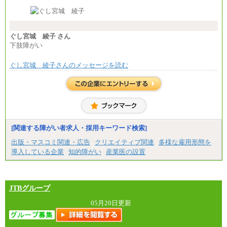
※経験・能力等を考慮の上、当社規定により決定し
ます。
※試用期間中も給与に変更はございません。
※想定年収 6,000,000円～（住居費補助、子手当など
の各種手当を含む金額です）
ぐし宮城 綾子 さん
下肢障がい
ぐし宮城 綾子さんのメッセージを読む
[関連する障がい者求人・採用キーワード検索]
出版・マスコミ関連・広告
クリエイティブ関連
多様な雇用形態を
導入している企業
知的障がい
産業医の設置
JTBグループ
05月20日更新