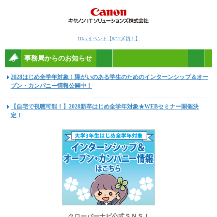
1Dayイベント【8/12〆切！】
事務局からのお知らせ
2028はじめ全学年対象！障がいのある学生のためのインターンシップ＆オー
プン・カンパニー情報公開中！
【自宅で視聴可能！】2028新卒はじめ全学年対象★WEBセミナー開催決
定！
クローバーナビ公式ＳＮＳ！