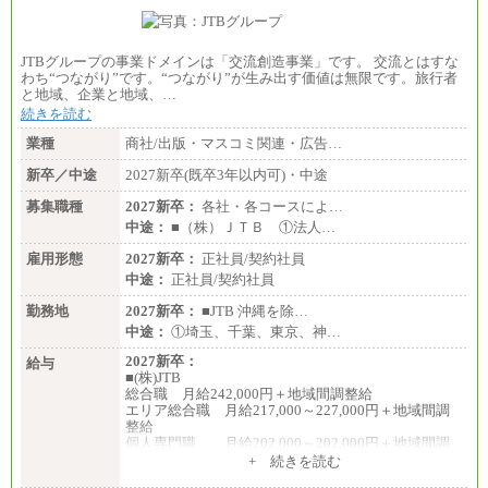
JTBグループの事業ドメインは「交流創造事業」です。 交流とはすな
わち“つながり”です。“つながり”が生み出す価値は無限です。旅行者
と地域、企業と地域、…
続きを読む
業種
商社/出版・マスコミ関連・広告…
新卒／中途
2027新卒(既卒3年以内可)・中途
募集職種
2027新卒：
各社・各コースによ…
中途：
■（株）ＪＴＢ ①法人…
雇用形態
2027新卒：
正社員/契約社員
中途：
正社員/契約社員
勤務地
2027新卒：
■JTB 沖縄を除…
中途：
①埼玉、千葉、東京、神…
2027新卒：
給与
■(株)JTB
総合職 月給242,000円＋地域間調整給
エリア総合職 月給217,000～227,000円＋地域間調
整給
個人専門職 月給202,000～202,000円＋地域間調
整給
+ 続きを読む
※詳細はJTBキャリアサイトよりご確認ください。