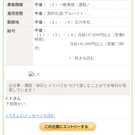
募集職種
中途：
（１）一般事務（通勤／…
雇用形態
中途：
契約社員/アルバイト・…
勤務地
中途：
（１）・（４）立川本社…
中途：
給与
（１）・（２）・（４）月給147,800円以上（実働6
時間）
月給191,000円以上（実働7.5時
間）
（３）月給191,000円以上（実働7.5時間）
+ 続きを読む
（５）月給147,800円以上（実働6時間）
-----
時給 1,226円（実働4.5時間）
※基本給に加算して以下手当有（いずれも時
間額換算額）
お仕事・通院・休日とメリハリをつけて楽しむことができ毎日が充
・退職金相当手当 37円
実しています！
・賞与相当手当 127円
合計時給額 1,390円
C.Y さん
下肢障がい
※全ての求人において試用期間中も給与に変更はご
ざいません。
C.Yさんのメッセージを読む