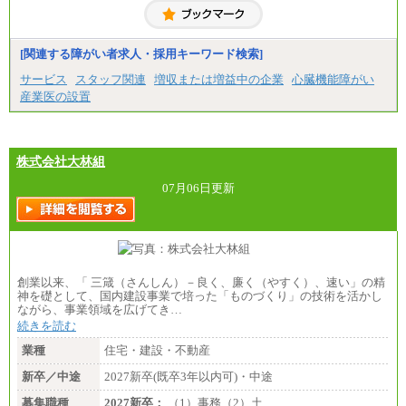
[関連する障がい者求人・採用キーワード検索]
サービス
スタッフ関連
増収または増益中の企業
心臓機能障がい
産業医の設置
株式会社大林組
07月06日更新
創業以来、「 三箴（さんしん）－良く、廉く（やすく）、速い」の精
神を礎として、国内建設事業で培った「ものづくり」の技術を活かし
ながら、事業領域を広げてき…
続きを読む
業種
住宅・建設・不動産
新卒／中途
2027新卒(既卒3年以内可)・中途
募集職種
2027新卒：
（1）事務（2）土…