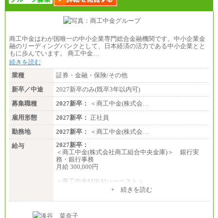
※詳細はJTBキャリアサイトよりご確認ください。
■(株)JTBビジネストランスフォーム
総合職 月給205,000～225,000円＋地域間調整給
エリア総合職 月給185,000円＋地域間調整給
商工中金はわが国唯一の中小企業専門総合金融機関です。中小企業金
※詳細はJTBキャリアサイトよりご確認ください。
融のリーディングバンクとして、日本経済の活力である中小企業とと
もに歩んでいます。 商工中金…
■(株)JTBデータサービス ※2027年新卒募集終了
総合職 月給186,000～194,000円＋地域手当
続きを読む
※詳細はJTBキャリアサイトよりご確認ください。
業種
証券・金融・保険/その他
■I&Jデジタルイノベーション(株)
新卒／中途
2027新卒のみ(既卒3年以内可)
総合職 月給224,500～242,600円＋地域手当
※詳細はJTBキャリアサイトよりご確認ください。
募集職種
2027新卒：
＜商工中金(株式会…
＜有期社員コース＞
雇用形態
2027新卒：
正社員
■(株)JTBビジネストランスフォーム
有期契約職 月給185,000～195,000円
勤務地
2027新卒：
＜商工中金(株式会…
※詳細はJTBキャリアサイトよりご確認ください。
2027新卒：
給与
■(株)JTBパブリッシング ※2027年新卒募集終了
＜商工中金(株式会社商工組合中央金庫)＞ 銀行実
総合職 月給241,000円
務・銀行事務
中途：
月給 300,000円
①月給227,000円以上
②月給212,000円以上
＜商工中金MIRAIハーベスト＞
③月給172,500円以上
月給 230,000円
+ 続きを読む
④月給23万円～37万円
※試用期間中も給与に変更はございません
⑤月給20万円～25万円
⑥月給33万円～48万円
⑦月給271,000円以上