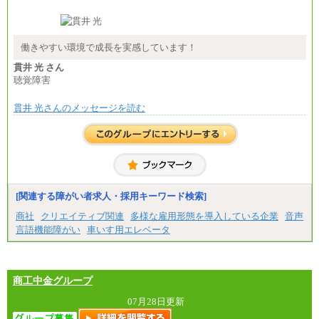
■(株)JTB商事
総合職 月給208,000～235,000円
エリア総合職 月給180,000～205,000円＋地域手当
※詳細はJTBキャリアサイトよりご確認ください。
働きやすい環境で成長を実感しています！
■(株)JTBパブリッシング ※2027年新卒募集終了
貫井 光 さん
総合職 月給271,000円
聴覚障害
■(株)JTBビジネストラベルソリューションズ
貫井 光さんのメッセージを読む
総合職 月給220,000～230,000円＋地域間調整給
エリア総合職 月給206,000円～214,000＋地域間調
整給
※詳細はJTBキャリアサイトよりご確認ください。
■(株)JTBコミュニケーションデザイン
総合職 月給230,000円
みなし残業手当：20,000円（一律支給）※みなし
残業手当の残業時間は10.43時間。
[関連する障がい者求人・採用キーワード検索]
※超過勤務手当：みなし残業時間を超える残業時
商社
クリエイティブ関連
多様な雇用形態を導入している企業
音声
間に応じて、時間外手当等を支給。
言語機能障がい
車いす用エレベータ
エリアサポート職 月給188,000円
※超過勤務手当：残業時間については全額時間外
手当を支給。
商工中金グループ
■（株）JTBグローバルマーケティング＆トラベル
総合職 月給242,000円＋地域間調整給
訪日事業職 月給202,000～227,000円＋地域間調整
07月28日更新
給