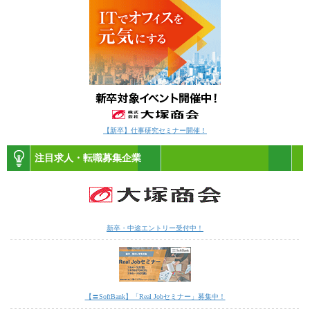
【新卒】仕事研究セミナー開催！
注目求人・転職募集企業
新卒・中途エントリー受付中！
【〓SoftBank】「Real Jobセミナー」募集中！