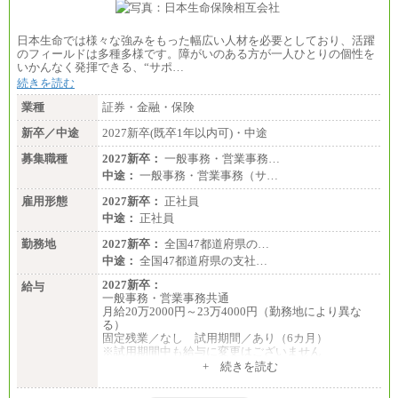
日本生命では様々な強みをもった幅広い人材を必要としており、活躍
のフィールドは多種多様です。障がいのある方が一人ひとりの個性を
いかんなく発揮できる、“サポ…
続きを読む
業種
証券・金融・保険
新卒／中途
2027新卒(既卒1年以内可)・中途
募集職種
2027新卒：
一般事務・営業事務…
中途：
一般事務・営業事務（サ…
雇用形態
2027新卒：
正社員
中途：
正社員
勤務地
2027新卒：
全国47都道府県の…
中途：
全国47都道府県の支社…
2027新卒：
給与
一般事務・営業事務共通
月給20万2000円～23万4000円（勤務地により異な
る）
固定残業／なし 試用期間／あり（6カ月）
※試用期間中も給与に変更はございません
中途：
+ 続きを読む
一般事務・営業事務共通
月給20万2000円～23万4000円（勤務地により異な