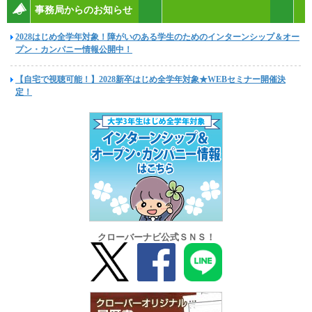
事務局からのお知らせ
2028はじめ全学年対象！障がいのある学生のためのインターンシップ＆オー
プン・カンパニー情報公開中！
【自宅で視聴可能！】2028新卒はじめ全学年対象★WEBセミナー開催決
定！
クローバーナビ公式ＳＮＳ！