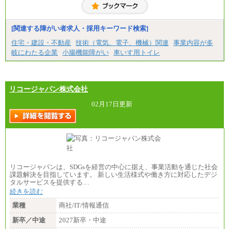
大学卒/月給240,000円～270,000円
短大・高専卒/月給216,000円～243,000円
■特定職員※
[関連する障がい者求人・採用キーワード検索]
大学院卒/月給234,000円～263,000円
大学卒/月給219,000円～246,000円
住宅・建設・不動産
技術（電気、電子、機械）関連
事業内容が多
短大・高専卒/月給197,000円～222,000円
岐にわたる企業
小腸機能障がい
車いす用トイレ
※拠点型職員、特定職員の給与は、生活の拠点が定
まることによるメリットおよび地域ごとの生計費な
どの地域差指数を勘案して拠点ごとに定めていま
す。
リコージャパン株式会社
中途：
全職種共通
02月17日更新
月給制
226,600円～390,100円（勤務地域等により異なりま
す）
・ご経験やスキルを考慮し、選考の中で決定いたし
ます。
・試用期間中も同額支給します。
リコージャパンは、SDGsを経営の中心に据え、事業活動を通じた社会
課題解決を目指しています。 新しい生活様式や働き方に対応したデジ
タルサービスを提供する…
続きを読む
業種
商社/IT/情報通信
新卒／中途
2027新卒・中途