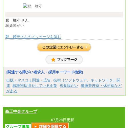
※経験・能力等を考慮の上、当社規定により決定し
ます。
※試用期間中も給与に変更はございません。
※想定年収 6,000,000円～（住居費補助、子手当など
の各種手当を含む金額です）
鄭 峰守 さん
聴覚障がい
鄭 峰守さんのメッセージを読む
[関連する障がい者求人・採用キーワード検索]
出版・マスコミ関連・広告
技術（ソフトウェア、ネットワーク）関
連
職種別採用をしている企業
視覚障がい
健康管理室・休憩室など
がある
商工中金グループ
07月28日更新