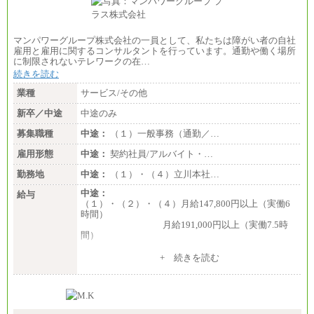
マンパワーグループ株式会社の一員として、私たちは障がい者の自社
雇用と雇用に関するコンサルタントを行っています。通勤や働く場所
に制限されないテレワークの在…
続きを読む
業種
サービス/その他
新卒／中途
中途のみ
募集職種
中途：
（１）一般事務（通勤／…
雇用形態
中途：
契約社員/アルバイト・…
勤務地
中途：
（１）・（４）立川本社…
中途：
給与
（１）・（２）・（４）月給147,800円以上（実働6
時間）
月給191,000円以上（実働7.5時
間）
（３）月給191,000円以上（実働7.5時間）
+ 続きを読む
（５）月給147,800円以上（実働6時間）
-----
時給 1,226円（実働4.5時間）
※基本給に加算して以下手当有（いずれも時