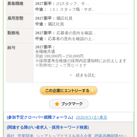
募集職種
2027新卒：
(1)スタッフ、サ…
中途：
（１）スタッフ職・サポ…
雇用形態
2027新卒：
嘱託社員
中途：
嘱託社員
勤務地
2027新卒：
応募者の意向を確認…
中途：
応募者の意向を確認の上…
2027新卒：
給与
全職種共通
月給 180,000円～250,000円
※採用選考合格後の採用内定通知時にお伝えします
※勤務地によって異なります
中途：
+ 続きを読む
全職種共通
月給 200,000円～250,000円
入社時の処遇は経験・能力を考慮の上、当社規程に
より決定します。
具体的な金額は採用選考合格後に採用内定通知時に
お伝えします。
[参加予定クローバー就職フォーラム]
2026/9/5 (土) 東京
[関連する障がい者求人・採用キーワード検索]
商社
営業関連
シェアトップクラスを誇る企業
呼吸器機能障がい