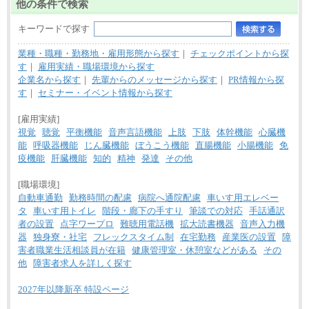
他の条件で検索
キーワードで探す
業種・職種・勤務地・雇用形態から探す
｜
チェックポイントから探
す
｜
雇用実績・職場環境から探す
企業名から探す
｜
先輩からのメッセージから探す
｜
PR情報から探
す
｜
セミナー・イベント情報から探す
[雇用実績]
視覚
聴覚
平衡機能
音声言語機能
上肢
下肢
体幹機能
心臓機
能
呼吸器機能
じん臓機能
ぼうこう機能
直腸機能
小腸機能
免
疫機能
肝臓機能
知的
精神
発達
その他
[職場環境]
自動車通勤
勤務時間の配慮
病院へ通院配慮
車いす用エレベー
タ
車いす用トイレ
階段・廊下の手すり
筆談での対応
手話通訳
者の設置
点字ワープロ
難聴用電話機
拡大読書機器
音声入力機
器
独身寮・社宅
フレックスタイム制
在宅勤務
産業医の設置
障
害者職業生活相談員が在籍
健康管理室・休憩室などがある
その
他
障害者求人を詳しく探す
2027年以降新卒 特設ページ