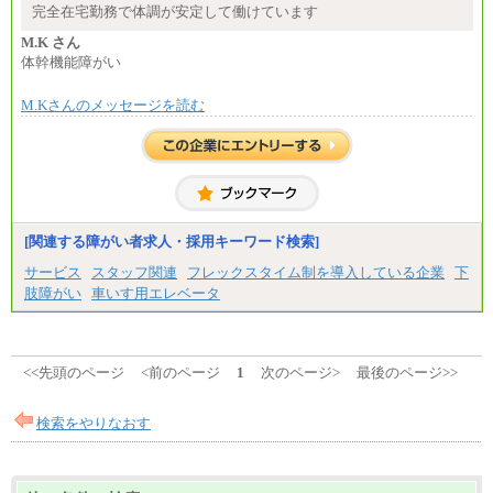
間額換算額）
完全在宅勤務で体調が安定して働けています
・退職金相当手当 37円
・賞与相当手当 127円
M.K さん
合計時給額 1,390円
体幹機能障がい
※全ての求人において試用期間中も給与に変更はご
M.Kさんのメッセージを読む
ざいません。
[関連する障がい者求人・採用キーワード検索]
サービス
スタッフ関連
フレックスタイム制を導入している企業
下
肢障がい
車いす用エレベータ
<<先頭のページ
<前のページ
1
次のページ>
最後のページ>>
検索をやりなおす