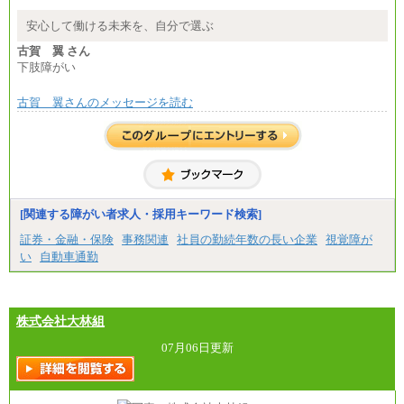
安心して働ける未来を、自分で選ぶ
古賀 翼 さん
下肢障がい
古賀 翼さんのメッセージを読む
[関連する障がい者求人・採用キーワード検索]
証券・金融・保険
事務関連
社員の勤続年数の長い企業
視覚障が
い
自動車通勤
株式会社大林組
07月06日更新