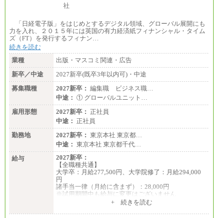
「日経電子版」をはじめとするデジタル領域、グローバル展開にも
力を入れ、２０１５年には英国の有力経済紙フィナンシャル・タイム
ズ（FT）を発行するフィナン…
続きを読む
業種
出版・マスコミ関連・広告
新卒／中途
2027新卒(既卒3年以内可)・中途
募集職種
2027新卒：
編集職 ビジネス職…
中途：
① グローバルユニット…
雇用形態
2027新卒：
正社員
中途：
正社員
勤務地
2027新卒：
東京本社 東京都…
中途：
東京本社 東京都千代…
2027新卒：
給与
【全職種共通】
大学卒：月給277,500円、大学院修了：月給294,000
円
諸手当一律（月給に含まず）：28,000円
※試用期間中も給与に変更はございません
中途：
+ 続きを読む
【全職種共通】
月給370,000円～