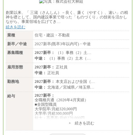
創業以来、「 三箴（さんしん）－良く、廉く（やすく）、速い」の精
神を礎として、国内建設事業で培った「ものづくり」の技術を活かし
ながら、事業領域を広げてき…
続きを読む
業種
住宅・建設・不動産
新卒／中途
2027新卒(既卒3年以内可)・中途
募集職種
2027新卒：
（1）事務（2）土…
中途：
（1）事務（2）土木（…
雇用形態
2027新卒：
正社員
中途：
正社員
勤務地
2027新卒：
本支店および全国（…
中途：
北海道／宮城県／埼玉県…
2027新卒：
給与
全職種共通（2026年4月実績）
■全国型職員
大学院卒/月給320,000円
大学卒/月給300,000円
短大・高専卒/月給270,000円
+ 続きを読む
■拠点型職員※
大学院卒/月給256,000円～288,000円