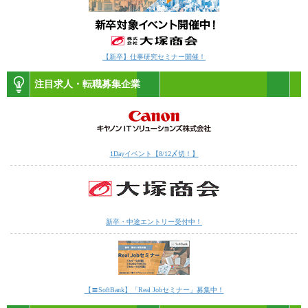
【新卒】仕事研究セミナー開催！
注目求人・転職募集企業
1Dayイベント【8/12〆切！】
新卒・中途エントリー受付中！
【〓SoftBank】「Real Jobセミナー」募集中！