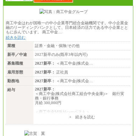
商工中金はわが国唯一の中小企業専門総合金融機関です。中小企業金
融のリーディングバンクとして、日本経済の活力である中小企業とと
もに歩んでいます。 商工中金…
続きを読む
業種
証券・金融・保険/その他
新卒／中途
2027新卒のみ(既卒3年以内可)
募集職種
2027新卒：
＜商工中金(株式会…
雇用形態
2027新卒：
正社員
勤務地
2027新卒：
＜商工中金(株式会…
2027新卒：
給与
＜商工中金(株式会社商工組合中央金庫)＞ 銀行実
務・銀行事務
月給 300,000円
＜商工中金MIRAIハーベスト＞
月給 230,000円
+ 続きを読む
※試用期間中も給与に変更はございません