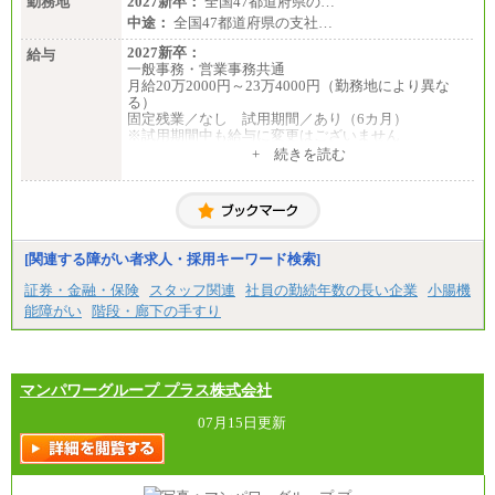
勤務地
2027新卒：
全国47都道府県の…
中途：
全国47都道府県の支社…
2027新卒：
給与
一般事務・営業事務共通
月給20万2000円～23万4000円（勤務地により異な
る）
固定残業／なし 試用期間／あり（6カ月）
※試用期間中も給与に変更はございません
中途：
+ 続きを読む
一般事務・営業事務共通
月給20万2000円～23万4000円（勤務地により異な
る）
固定残業／なし 試用期間／あり（6か月）
※試用期間中も給与に変更はございません。
[関連する障がい者求人・採用キーワード検索]
証券・金融・保険
スタッフ関連
社員の勤続年数の長い企業
小腸機
能障がい
階段・廊下の手すり
マンパワーグループ プラス株式会社
07月15日更新