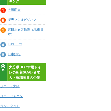
キング
大塚商会
楽天ソシオビジネス
東日本旅客鉄道（JR東日
本）
LITALICO
日本銀行
大分県,車いす用トイ
レの新着障がい者求
人・就職募集の企業
ソニー・太陽
リコージャパン
ランスタッド