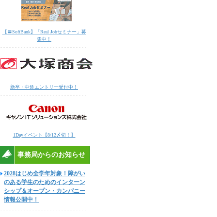
【〓SoftBank】「Real Jobセミナー」募
集中！
新卒・中途エントリー受付中！
1Dayイベント【8/12〆切！】
事務局からのお知らせ
2028はじめ全学年対象！障がい
のある学生のためのインターン
シップ＆オープン・カンパニー
情報公開中！