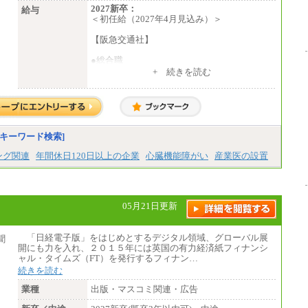
2027新卒：
給与
＜初任給（2027年4月見込み）＞
【阪急交通社】
●総合職
・大学・院卒
+ 続きを読む
月給250,000円(※1)、247,000円(※2)、242,
000円(※3)、239,000円(※4)、237,000円（※
5）
・専門・短大卒
月給229,500円(※1)、226,500円(※2)、221,
キーワード検索]
500円(※3)、218,500円(※4)、216,500円（※
5）
ング関連
年間休日120日以上の企業
心臓機能障がい
産業医の設置
※1…東京都、埼玉県、千葉県、神奈川県
※2…大阪府、京都府、兵庫県、滋賀県
※3…愛知県、静岡県
※4…北海道、宮城県、栃木県、群馬県、長
05月21日更新
野県、新潟県、富山県、石川県、岡山県、広
島県、山口県、香川県、福岡県
※5…青森県、鳥取県、島根県、愛媛県、高
「日経電子版」をはじめとするデジタル領域、グローバル展
知県、大分県、長崎県、熊本県、宮崎県、鹿
開にも力を入れ、２０１５年には英国の有力経済紙フィナンシ
児島県、沖縄県、福島県、山形県
ャル・タイムズ（FT）を発行するフィナン…
・月給には一律地域手当を含んだ金額を表示
続きを読む
（一律地域手当：※1…36,000円、※2…33,0
00円、※3…28,000円、※4…25,000円、※
業種
出版・マスコミ関連・広告
5…23,000円）
・試用期間中も給与変更なし