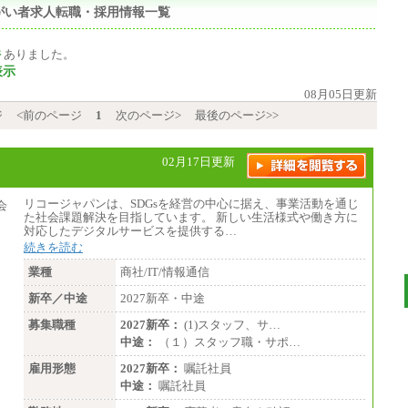
がい者求人転職・採用情報一覧
件
ありました。
表示
08月05日更新
ジ
<前のページ
1
次のページ>
最後のページ>>
02月17日更新
リコージャパンは、SDGsを経営の中心に据え、事業活動を通じ
た社会課題解決を目指しています。 新しい生活様式や働き方に
対応したデジタルサービスを提供する…
続きを読む
業種
商社/IT/情報通信
新卒／中途
2027新卒・中途
募集職種
2027新卒：
(1)スタッフ、サ…
中途：
（１）スタッフ職・サポ…
雇用形態
2027新卒：
嘱託社員
中途：
嘱託社員