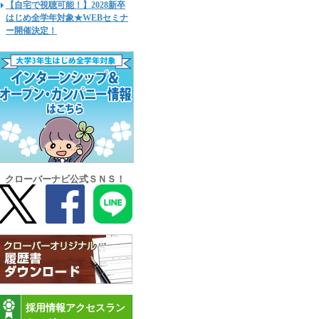
【自宅で視聴可能！】2028新卒
はじめ全学年対象★WEBセミナ
ー開催決定！
クローバーナビ公式ＳＮＳ！
採用情報アクセスラン