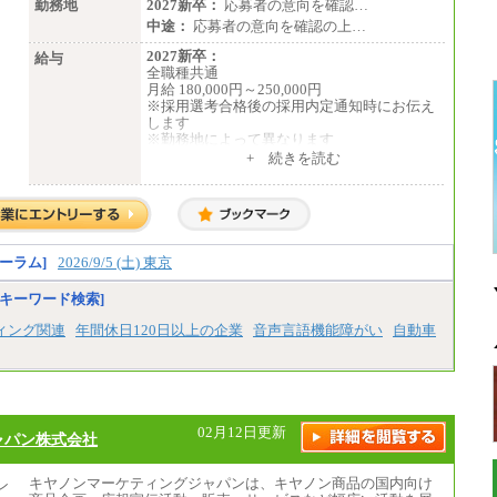
勤務地
2027新卒：
応募者の意向を確認…
中途：
応募者の意向を確認の上…
2027新卒：
給与
全職種共通
月給 180,000円～250,000円
※採用選考合格後の採用内定通知時にお伝え
します
※勤務地によって異なります
+ 続きを読む
中途：
全職種共通
月給 200,000円～250,000円
入社時の処遇は経験・能力を考慮の上、当社
規程により決定します。
具体的な金額は採用選考合格後に採用内定通
ーラム]
2026/9/5 (土) 東京
知時にお伝えします。
キーワード検索]
ィング関連
年間休日120日以上の企業
音声言語機能障がい
自動車
02月12日更新
ャパン株式会社
キヤノンマーケティングジャパンは、キヤノン商品の国内向け