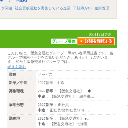
キーワード検索]
経験・スキルによっては、記載額を超える場
合もあります。
ング関連
社会貢献活動を実施している企業
下肢障がい
健康管理
※試用期間中も給与に変更はございません。
05月13日更新
こんにちは。 阪急交通社グループ 障がい者採用担当です。 当
グループ採用ページをご覧いただたき、ありがとうございま
す。 私たち阪急交通社グループでは…
続きを読む
業種
サービス
新卒／中途
2027新卒・中途
募集職種
2027新卒：
【阪急交通社】 ◆…
中途：
【阪急交通社】 総合職…
雇用形態
2027新卒：
正社員
中途：
正社員/契約社員/アル…
勤務地
2027新卒：
【阪急交通社】 ●…
中途：
【阪急交通社】 北海道…