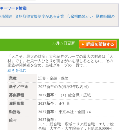
◆正社員/基幹職
キーワード検索]
〈東京・神奈川〉月給219,000 円～ 〈大阪・
兵庫〉月給209,000 円～
事務関連
資格取得支援制度がある企業
心臓機能障がい
勤務時間の
〈愛知〉月給194,500 円～ 〈福岡〉月給185,0
00 円～
・一律地域手当なし
・試用期間中も給与変更なし
◆契約社員
05月09日更新
月給187,500円～(※1)、184,000円～(※2)、18
0,500円～(※3)、170,500～(※4)、168,000円
～（※5）
「人こそ、最大の財産」大和証券グループの最大の財産は「人
材」です。社員一人ひとりが働きがいを感じるとともに、その
※1…東京都、埼玉県、千葉県、神奈川県
家族や関係者を含め、当社グループの一員で…
※2…大阪府、京都府、兵庫県、滋賀県
※3…愛知県、静岡県
続きを読む
※4…北海道、宮城県、栃木県、群馬県、長
業種
証券・金融・保険
野県、新潟県、富山県、石川県、岡山県、広
島県、山口県、香川県、福岡県
新卒／中途
2027新卒のみ(既卒3年以内可)
※5…青森県、鳥取県、島根県、愛媛県、高
知県、大分県、長崎県、熊本県、宮崎県、鹿
募集職種
2027新卒：
（1）総合職・広域…
児島県、沖縄県、福島県、山形県
雇用形態
2027新卒：
正社員
◆パート・アルバイト
時給制：最低時給額 1,050円～ ※勤務地によ
勤務地
2027新卒：
東京本社・全国（4…
り異なる。
2027新卒：
給与
【エアサーブ】
（１）総合職・広域エリア総合職・エリア総
月給223,000円～
合職 大学卒・大学院修了：月給310,000円