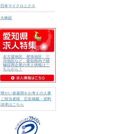
日本マイクロニクス
大林組
名古屋地区、尾張地区、三
河地区など、愛知県内で積
極採用企業の求人情報はこ
ちらから！
障がい者雇用をお考えの人事
ご担当者様 広告掲載・資料
請求はこちら