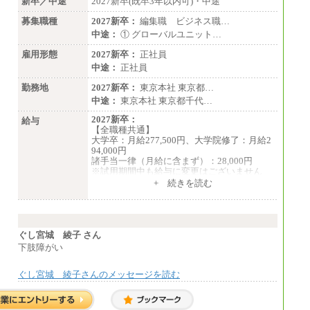
新卒／中途
2027新卒(既卒3年以内可)・中途
募集職種
2027新卒：
編集職 ビジネス職…
●基幹職（地域限定社員）
中途：
① グローバルユニット…
・大学・院卒／月給185,000 円～219,000 円
※勤務地により異なる。
雇用形態
2027新卒：
正社員
〈東京・神奈川〉219,00
中途：
正社員
0 円 〈大阪・兵庫〉209,000 円
〈愛知〉194,500 円
勤務地
2027新卒：
東京本社 東京都…
〈福岡〉185,000 円
中途：
東京本社 東京都千代…
・専門・短大卒／月給185,000 円～210,000
2027新卒：
給与
円 ※勤務地により異なる。
【全職種共通】
〈東京・神奈川〉210,
大学卒：月給277,500円、大学院修了：月給2
000 円 〈大阪・兵庫〉200,000 円
94,000円
〈愛知〉194,500 円
諸手当一律（月給に含まず）：28,000円
〈福岡〉185,000円
※試用期間中も給与に変更はございません
中途：
+ 続きを読む
※基本給のみ（地域手当なし）
【全職種共通】
※試用期間中も給与変更なし
月給370,000円～
中途：
※経験・能力等を考慮の上、当社規定により
【阪急交通社】
決定します。
◆正社員/総合職
※試用期間中も給与に変更はございません。
ぐし宮城 綾子 さん
月給250,000円～(※1)、247,000円～(※2)、24
※想定年収 6,000,000円～（住居費補助、子
下肢障がい
2,000円～(※3)、239,000円～(※4)、237,000
手当などの各種手当を含む金額です）
円～（※5）
・月給は一律地域手当を含んだ金額を表示
ぐし宮城 綾子さんのメッセージを読む
（※1…36,000円、※2…33,000円、※3…28,0
00円、※4…25,000円、※5…23,000円）
・試用期間中も給与変更なし