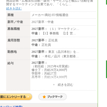
商品企画・広報宣伝活動・販売・サービスなど幅広い活動を展
開するマーケティング企業であり、「くらし…
続きを読む
業種
メーカー/商社/IT/情報通信
新卒／中途
2027新卒・中途
募集職種
2027新卒：
（１）マーケティン…
中途：
【1】事務職 【2】営…
雇用形態
2027新卒：
正社員
中途：
正社員
勤務地
2027新卒：
東京（品川本社）を…
中途：
・本社／品川（東京都港…
2027新卒：
給与
（初任給：2025年4月実績）
修士了：月給29万4,000円
学部卒：月給27万
高専卒：月給24万4,000円
+ 続きを読む
中途：
月給 250,000円～350,000円
想定年収 420万円～600万円
入社時の処遇（基本給・賞与）は経験・スキ
ルを考慮の上、当社規程に従い決定いたしま
す。