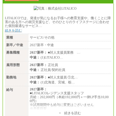
LITALICOでは、発達が気になるお子様への教育支援や、働くことに障
害のある方への就労支援など、そのひとりのライフステージに合わせ
た個別最適なサービス…
続きを読む
業種
サービス/その他
新卒／中途
2027新卒・中途
募集職種
2027新卒：
■対人支援員業務 …
中途：
(1)LITALICO…
雇用形態
2027新卒：
正社員
中途：
正社員/契約社員
勤務地
2027新卒：
■対人支援員 ①北…
中途：
(1)北海道、宮城、栃…
2027新卒：
給与
■LITALICOレジデンス支援スタッフ
月給：202,000円（本給192,000円＋一律LP手当10,00
0円）
※試用期間中も給与に変更はございません
※月収目安
月給：202,000円
+ 続きを読む