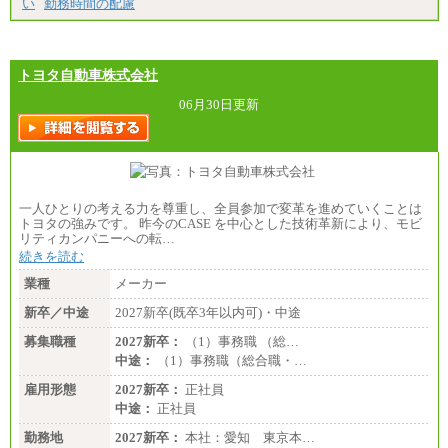
い
勤務時間の配慮
トヨタ自動車株式会社
06月30日更新
一人ひとりの考える力を尊重し、全員参加で変革を進めていくことは
トヨタの強みです。 昨今のCASE を中心とした技術革新により、モビ
リティカンパニーへの転…
続きを読む
業種
メーカー
新卒／中途
2027新卒(既卒3年以内可)・中途
募集職種
2027新卒：
（1）事務職 （総…
中途：
（1）事務職（総合職・…
雇用形態
2027新卒：
正社員
中途：
正社員
勤務地
2027新卒：
本社：愛知 東京本…