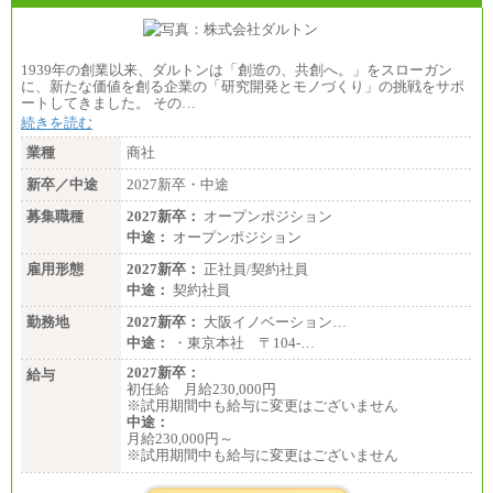
1939年の創業以来、ダルトンは「創造の、共創へ。」をスローガン
に、新たな価値を創る企業の「研究開発とモノづくり」の挑戦をサポ
ートしてきました。 その…
続きを読む
業種
商社
新卒／中途
2027新卒・中途
募集職種
2027新卒：
オープンポジション
中途：
オープンポジション
雇用形態
2027新卒：
正社員/契約社員
中途：
契約社員
勤務地
2027新卒：
大阪イノベーション…
中途：
・東京本社 〒104‐…
2027新卒：
給与
初任給 月給230,000円
※試用期間中も給与に変更はございません
中途：
月給230,000円～
※試用期間中も給与に変更はございません