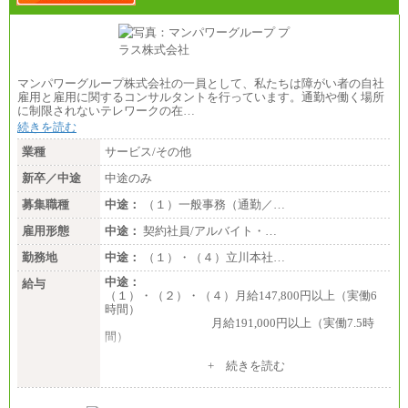
マンパワーグループ株式会社の一員として、私たちは障がい者の自社
雇用と雇用に関するコンサルタントを行っています。通勤や働く場所
に制限されないテレワークの在…
続きを読む
業種
サービス/その他
新卒／中途
中途のみ
募集職種
中途：
（１）一般事務（通勤／…
雇用形態
中途：
契約社員/アルバイト・…
勤務地
中途：
（１）・（４）立川本社…
中途：
給与
（１）・（２）・（４）月給147,800円以上（実働6
時間）
月給191,000円以上（実働7.5時
間）
（３）月給191,000円以上（実働7.5時間）
+ 続きを読む
（５）月給147,800円以上（実働6時間）
-----