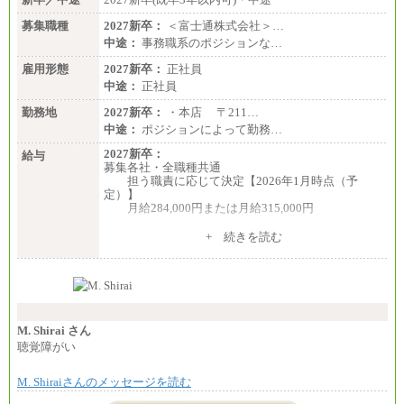
募集職種
2027新卒：
＜富士通株式会社＞…
中途：
事務職系のポジションな…
雇用形態
2027新卒：
正社員
中途：
正社員
勤務地
2027新卒：
・本店 〒211…
中途：
ポジションによって勤務…
2027新卒：
給与
募集各社・全職種共通
担う職責に応じて決定【2026年1月時点（予
定）】
月給284,000円または月給315,000円
※入社後早期から、自律的な業務遂行が求めら
+ 続きを読む
れる職務を担う方については、月額給与315,000円で
す。
なお、高度なスキルや専門性を持ち、より高
い職責を担う方については、さらに高い金額を個別
に設定します。
※習熟度を上げるための育成が一定期間必要で
上司の指示に基づき職務を遂行する方については、
M. Shirai さん
月額給与284,000円となります。
聴覚障がい
※個別に設定する給与については、選考の過程
で決定していきます。
M. Shiraiさんのメッセージを読む
※上記に加え、所定労働時間外に勤務をした場
合には、時間外勤務手当を支給します。