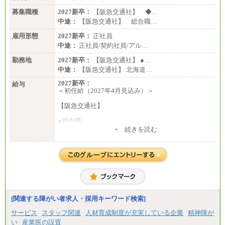
募集職種
2027新卒：
【阪急交通社】 ◆…
中途：
【阪急交通社】 総合職…
雇用形態
2027新卒：
正社員
中途：
正社員/契約社員/アル…
勤務地
2027新卒：
【阪急交通社】 ●…
中途：
【阪急交通社】 北海道…
2027新卒：
給与
＜初任給（2027年4月見込み）＞
【阪急交通社】
●総合職
・大学・院卒
+ 続きを読む
月給250,000円(※1)、247,000円(※2)、242,000円
(※3)、239,000円(※4)、237,000円（※5）
・専門・短大卒
月給229,500円(※1)、226,500円(※2)、221,500円
(※3)、218,500円(※4)、216,500円（※5）
※1…東京都、埼玉県、千葉県、神奈川県
※2…大阪府、京都府、兵庫県、滋賀県
[関連する障がい者求人・採用キーワード検索]
※3…愛知県、静岡県
※4…北海道、宮城県、栃木県、群馬県、長野県、新
サービス
スタッフ関連
人材育成制度が充実している企業
精神障が
潟県、富山県、石川県、岡山県、広島県、山口県、
い
産業医の設置