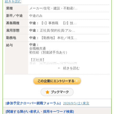
続きを読む
業種
メーカー/住宅・建設・不動産/…
新卒／中途
中途のみ
募集職種
中途：
【1】事務職 【2】技…
雇用形態
中途：
正社員/契約社員/アル…
勤務地
中途：
【勤務地】 本社／埼玉…
中途：
給与
全職種共通
初任給（別途諸手当あり）
【正社員】
月給 26万4000円〜28万7000円
+ 続きを読む
【契約社員】
月給 21万6300円〜27万1200円
【アルバイト・パート・時給制】
千葉／1,290円～、東京／1,390円～、埼玉/1,315円
～、
神奈川/1,390円～、静岡/1,240円～、滋賀/1,220円
～、
愛知/1,290円～
[参加予定クローバー就職フォーラム]
2026/9/5 (土) 東京
※正社員・契約社員登用制度あり
※上記給与をベースにスキル・経験に応じて、決定
[関連する障がい者求人・採用キーワード検索]
します。