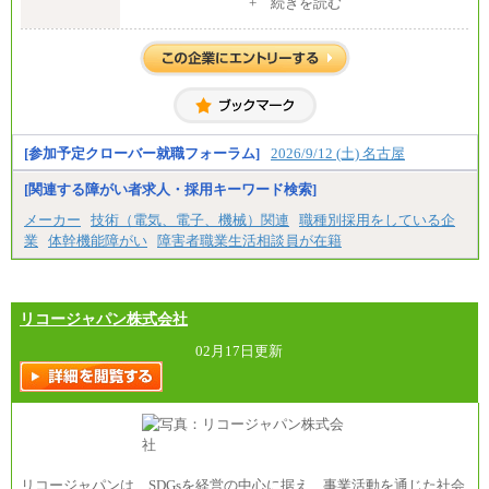
・大学卒／月給282,000円
+ 続きを読む
・高専卒（専攻科）／月給282,000円
・高専卒（本科）／月給256,000円
一般事務職
・博士修了、修士修了、大学卒／月給206,400円
・高専卒（専攻科）／月給206,400円
・高専卒（本科）月給197,800円
・短大卒／月給197,800円
・専門卒（2年）／月給197,800円
[参加予定クローバー就職フォーラム]
2026/9/12 (土) 名古屋
※試用期間中も給与に変更はございません。
[関連する障がい者求人・採用キーワード検索]
中途：
メーカー
技術（電気、電子、機械）関連
職種別採用をしている企
（１）（２）
業
体幹機能障がい
障害者職業生活相談員が在籍
月給：270,000円～
想定年収：490万円～1,100万円
年収例：
・610万円/28歳・月給34万円
・1,090万円/38歳・月給59万円 *残業代・家族手当
リコージャパン株式会社
対象外
02月17日更新
（３）
月給：190,000円～
想定年収：340万円～610万円
年収例：
・460万円/28歳・月給26万円
・520万円/32歳・月給29万円
（４）
リコージャパンは、SDGsを経営の中心に据え、事業活動を通じた社会