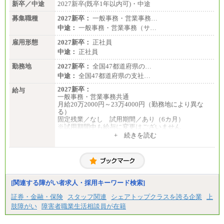
新卒／中途
2027新卒(既卒1年以内可)・中途
募集職種
2027新卒：
一般事務・営業事務…
中途：
一般事務・営業事務（サ…
雇用形態
2027新卒：
正社員
中途：
正社員
勤務地
2027新卒：
全国47都道府県の…
中途：
全国47都道府県の支社…
2027新卒：
給与
一般事務・営業事務共通
月給20万2000円～23万4000円（勤務地により異な
る）
固定残業／なし 試用期間／あり（6カ月）
※試用期間中も給与に変更はございません
中途：
+ 続きを読む
一般事務・営業事務共通
月給20万2000円～23万4000円（勤務地により異な
る）
固定残業／なし 試用期間／あり（6か月）
※試用期間中も給与に変更はございません。
[関連する障がい者求人・採用キーワード検索]
証券・金融・保険
スタッフ関連
シェアトップクラスを誇る企業
上
肢障がい
障害者職業生活相談員が在籍