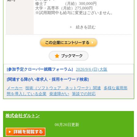
修士了 （月給）300,000円
大学・高専卒（月給）275,000円
※試用期間中も給与に変更はございません。
中途：
+ 続きを読む
修士了 （月給）300,000円
大学・高専卒（月給）275,000円
※試用期間中も給与に変更はございません。
[参加予定クローバー就職フォーラム]
2026/9/6 (日) 大阪
[関連する障がい者求人・採用キーワード検索]
メーカー
技術（ソフトウェア、ネットワーク）関連
多様な雇用形
態を導入している企業
発達障がい
筆談での対応
株式会社ダルトン
06月26日更新