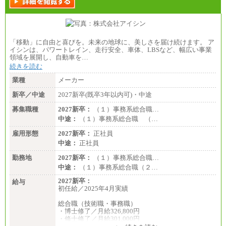
「移動」に自由と喜びを。未来の地球に、美しさを届け続けます。 ア
イシンは、パワートレイン、走行安全、車体、LBSなど、幅広い事業
領域を展開し、自動車を…
続きを読む
業種
メーカー
新卒／中途
2027新卒(既卒3年以内可)・中途
募集職種
2027新卒：
（１）事務系総合職…
中途：
（１）事務系総合職 （…
雇用形態
2027新卒：
正社員
中途：
正社員
勤務地
2027新卒：
（１）事務系総合職…
中途：
（１）事務系総合職（２…
2027新卒：
給与
初任給／2025年4月実績
総合職（技術職・事務職）
・博士修了／月給326,800円
・修士修了／月給301,000円