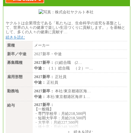
ヤクルトは企業理念である「私たちは、生命科学の追究を基盤とし
て、世界の人々の健康で楽しい生活づくりに貢献します。」を基軸と
して、多くの人々の健康に貢献す…
続きを読む
業種
メーカー
新卒／中途
2027新卒・中途
募集職種
2027新卒：
(1)総合職 (2…
中途：
（１）総合職 （２）一…
雇用形態
2027新卒：
正社員
中途：
正社員
勤務地
2027新卒：
本社/東京都港区海…
中途：
本社/東京都港区海岸１…
2027新卒：
給与
【一般職】
・専門学校卒：月給218,500円
・短期大学卒：月給218,500円
・大学卒：月給227,500円
・修士卒：月給248,300円
・博士卒：月給257,300円
+ 続きを読む