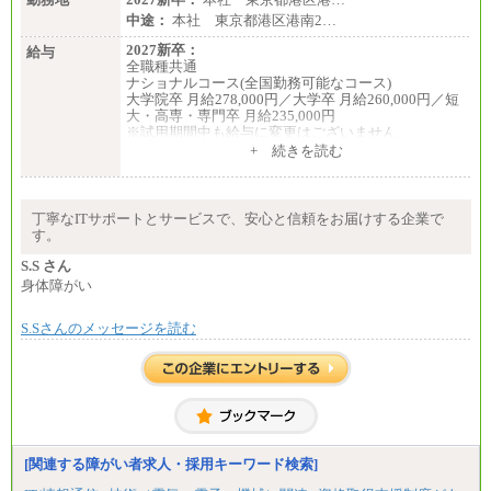
月給250,000円～(※1)、247,000円～(※2)、242,000円
中途：
本社 東京都港区港南2…
～(※3)、239,000円～(※4)、237,000円～（※5）
・月給は一律地域手当を含んだ金額を表示
2027新卒：
給与
（※1…36,000円、※2…33,000円、※3…28,000円、
全職種共通
※4…25,000円、※5…23,000円）
ナショナルコース(全国勤務可能なコース)
・試用期間中も給与変更なし
大学院卒 月給278,000円／大学卒 月給260,000円／短
大・高専・専門卒 月給235,000円
◆正社員/基幹職
※試用期間中も給与に変更はございません
〈東京・神奈川〉月給219,000 円～ 〈大阪・兵庫〉
+ 続きを読む
月給209,000 円～
エリアコース(一定地域であれば移動可能なコース)
〈愛知〉月給194,500 円～ 〈福岡〉月給185,000 円～
大学院卒 月給264,000円／大学卒 月給250,000円／短
・一律地域手当なし
大・高専・専門卒 月給225,000円
・試用期間中も給与変更なし
※試用期間中も給与に変更はございません
丁寧なITサポートとサービスで、安心と信頼をお届けする企業で
中途：
す。
◆契約社員
月給：250,000円～400,000円
月給187,500円～(※1)、184,000円～(※2)、180,500円
想定年収：4,000,000円～6,000,000円
S.S さん
～(※3)、170,500～(※4)、168,000円～（※5）
※試用期間中も給与に変更はございません。
身体障がい
※1…東京都、埼玉県、千葉県、神奈川県
※2…大阪府、京都府、兵庫県、滋賀県
S.Sさんのメッセージを読む
※3…愛知県、静岡県
※4…北海道、宮城県、栃木県、群馬県、長野県、新
潟県、富山県、石川県、岡山県、広島県、山口県、
香川県、福岡県
※5…青森県、鳥取県、島根県、愛媛県、高知県、大
分県、長崎県、熊本県、宮崎県、鹿児島県、沖縄
県、福島県、山形県
[関連する障がい者求人・採用キーワード検索]
◆パート・アルバイト
時給制：最低時給額 1,050円～ ※勤務地により異な