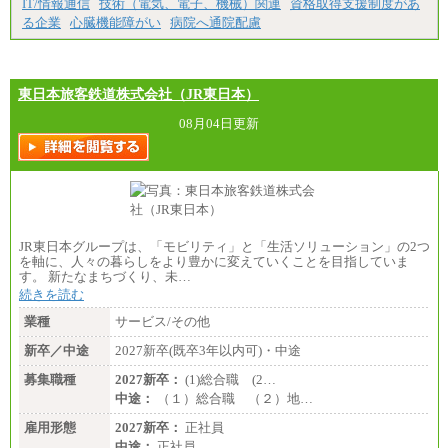
IT/情報通信
技術（電気、電子、機械）関連
資格取得支援制度があ
る。
る企業
心臓機能障がい
病院へ通院配慮
【エアサーブ】
月給223,000円～
・試用期間中も給与変更なし
東日本旅客鉄道株式会社（JR東日本）
08月04日更新
JR東日本グループは、「モビリティ」と「生活ソリューション」の2つ
を軸に、人々の暮らしをより豊かに変えていくことを目指していま
す。 新たなまちづくり、未…
続きを読む
業種
サービス/その他
新卒／中途
2027新卒(既卒3年以内可)・中途
募集職種
2027新卒：
(1)総合職 (2…
中途：
（１）総合職 （２）地…
雇用形態
2027新卒：
正社員
中途：
正社員