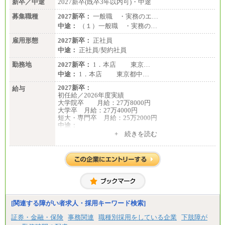
新卒／中途
2027新卒(既卒3年以内可)・中途
募集職種
2027新卒：
一般職 ・実務のエ…
中途：
（１）一般職 ・実務の…
雇用形態
2027新卒：
正社員
中途：
正社員/契約社員
勤務地
2027新卒：
1．本店 東京…
中途：
1．本店 東京都中…
2027新卒：
給与
初任給／2026年度実績
大学院卒 月給：27万8000円
大学卒 月給：27万4000円
短大・専門卒 月給：25万2000円
中途：
（１）（２）共通
+ 続きを読む
月給：24万0000円～34万8420円
※職務経験等を考慮し決定いたします。
※試用期間中も給与に変更はございません
[関連する障がい者求人・採用キーワード検索]
証券・金融・保険
事務関連
職種別採用をしている企業
下肢障が