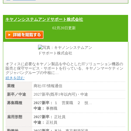
香川県、福岡県
※5…青森県、鳥取県、島根県、愛媛県、高知県、大
分県、長崎県、熊本県、宮崎県、鹿児島県、沖縄
県、福島県、山形県
・月給には一律地域手当を含んだ金額を表示
キヤノンシステムアンドサポート株式会社
（一律地域手当：※1…36,000円、※2…33,000円、
※3…28,000円、※4…25,000円、※5…23,000円）
02月20日更新
・試用期間中も給与変更なし
●基幹職（地域限定社員）
・大学・院卒／月給185,000 円～219,000 円 ※勤務地
により異なる。
〈東京・神奈川〉219,000 円
〈大阪・兵庫〉209,000 円
オフィスに必要なキヤノン製品を中心としたITソリューション機器の
〈愛知〉194,500 円 〈福岡〉1
販売と保守サービス・サポートを行っている、キヤノンマーケティン
85,000 円
グジャパングループの中核に…
続きを読む
・専門・短大卒／月給185,000 円～210,000 円 ※勤務
地により異なる。
業種
商社/IT/情報通信
〈東京・神奈川〉210,000 円
〈大阪・兵庫〉200,000 円
新卒／中途
2027新卒(既卒1年以内可)・中途
〈愛知〉194,500 円 〈福
岡〉185,000円
募集職種
2027新卒：
１ 営業職 ２ 技…
中途：
事務職
※基本給のみ（地域手当なし）
※試用期間中も給与変更なし
雇用形態
2027新卒：
正社員
中途：
中途：
正社員
【阪急交通社】
◆正社員/総合職
勤務地
2027新卒：
本社 東京都港区港…