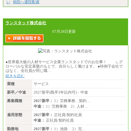
い
病院へ通院配慮
ランスタッド株式会社
07月28日更新
●世界最大級の人材サービス企業ランスタッドでのお仕事！ ∟グ
ローバルな安定基盤のもとで、自分らしく働けます。 ●特例子会社で
はなく、全社員が同じ職…
続きを読む
業種
サービス
新卒／中途
2027新卒(既卒3年以内可)・中途
募集職種
2027新卒：
1）労務事務…契約…
中途：
1）労務事務 2）人材…
雇用形態
2027新卒：
正社員/契約社員
中途：
正社員/契約社員
勤務地
2027新卒：
1）池袋 2）完…