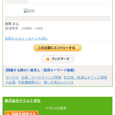
夜勤手当：28,000円（月4回）※1回7,000円、実際の
夜勤回数により変動
東京都居住支援特別手当：20,000円（※支給期間・
条件あり）
---
計：250,000円
吉田 さん
■その他職種共通
発達障害 (ADHD・ASD)
月給：25万3,400円～
※固定残業代20時間分を手当に含む(33,900円～)
吉田さんのメッセージを読む
※20時間を超過した場合は別途支給
※試用期間中も給与に変更はございません
中途：
(1)(2)月給：25万3400円～28万5900円
※固定残業代20時間分を手当に含む(33,900円～38,20
0円)
※20時間を超過した場合は別途支給
※試用期間中も給与に変更はございません
[関連する障がい者求人・採用キーワード検索]
サービス
企画・マーケティング関連
好立地、快適なオフィス環境
の企業
平衡機能障がい
車いす用エレベータ
株式会社ヤクルト本社
07月14日更新