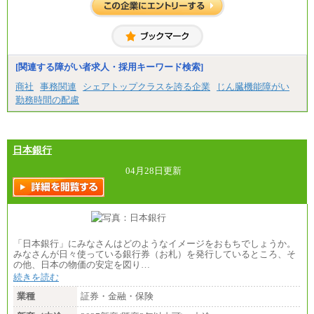
[関連する障がい者求人・採用キーワード検索]
商社
事務関連
シェアトップクラスを誇る企業
じん臓機能障がい
勤務時間の配慮
日本銀行
04月28日更新
「日本銀行」にみなさんはどのようなイメージをおもちでしょうか。
みなさんが日々使っている銀行券（お札）を発行しているところ、そ
の他、日本の物価の安定を図り…
続きを読む
業種
証券・金融・保険