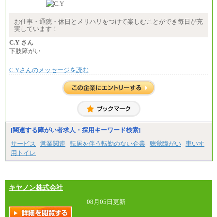
時給 1,226円（実働4.5時間）
※基本給に加算して以下手当有（いずれも時
間額換算額）
お仕事・通院・休日とメリハリをつけて楽しむことができ毎日が充
・退職金相当手当 37円
実しています！
・賞与相当手当 127円
合計時給額 1,390円
C.Y さん
下肢障がい
※全ての求人において試用期間中も給与に変更はご
ざいません。
C.Yさんのメッセージを読む
[関連する障がい者求人・採用キーワード検索]
サービス
営業関連
転居を伴う転勤のない企業
聴覚障がい
車いす
用トイレ
キヤノン株式会社
08月05日更新