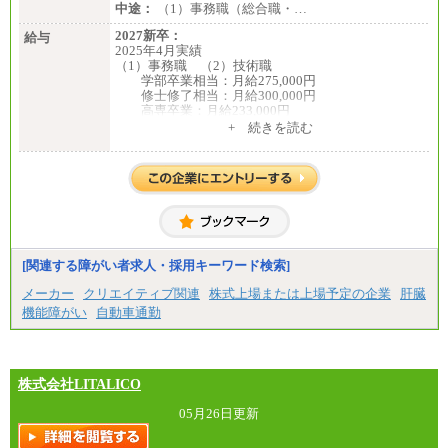
中途：
（1）事務職（総合職・…
2027新卒：
給与
2025年4月実績
（1）事務職 （2）技術職
学部卒業相当：月給275,000円
修士修了相当：月給300,000円
高専卒業：月給233,000円
+ 続きを読む
（3）業務職
大学院修了・大学卒業：月給21万円
短期大学・専門学校（2年制）卒業：月給20万円
※博士修了の方については、専門性や担当業務を考
慮して給与を決定いたします
※試用期間中も給与に変更はございません
中途：
（1）事務職（総合職・正社員） （2）技術職（総
[関連する障がい者求人・採用キーワード検索]
合職・正社員）
月給 208,000円以上
メーカー
クリエイティブ関連
株式上場または上場予定の企業
肝臓
経験、能力等を考慮し、弊社規定により決定
機能障がい
自動車通勤
試用期間中も給与に変更はございません
（3）技能職（正社員）
基本給
月給 182,400円以上
株式会社LITALICO
05月26日更新