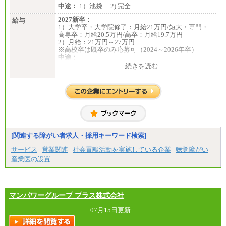
中途：
1）池袋 2) 完全…
2027新卒：
給与
1）大学卒・大学院修了：月給21万円/短大・専門・
高専卒：月給20.5万円/高卒：月給19.7万円
2）月給：21万円～27万円
※高校卒は既卒のみ応募可（2024～2026年卒）
中途：
1）月給：21万円～25万円
+ 続きを読む
2）月給：21万円～27万円
[関連する障がい者求人・採用キーワード検索]
サービス
営業関連
社会貢献活動を実施している企業
聴覚障がい
産業医の設置
マンパワーグループ プラス株式会社
07月15日更新