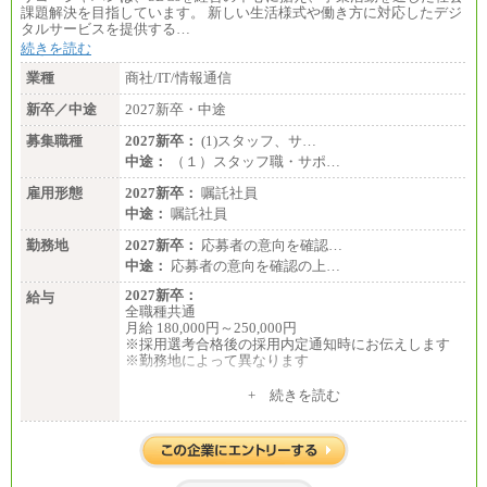
月給：201,000円～
課題解決を目指しています。 新しい生活様式や働き方に対応したデジ
想定年収：360万円～680万円
タルサービスを提供する…
年収例：
続きを読む
・520万円/32歳・月給29万円
業種
商社/IT/情報通信
年収例は賞与含む、残業代・家族手当含まず
新卒／中途
2027新卒・中途
※キャリアや能力等を考慮の上、当社規定により確
定します
募集職種
2027新卒：
(1)スタッフ、サ…
※残業手当：別途支給
中途：
（１）スタッフ職・サポ…
※固定給に固定残業代含まず
※試用期間中も給与に変更なし
雇用形態
2027新卒：
嘱託社員
中途：
嘱託社員
勤務地
2027新卒：
応募者の意向を確認…
中途：
応募者の意向を確認の上…
2027新卒：
給与
全職種共通
月給 180,000円～250,000円
※採用選考合格後の採用内定通知時にお伝えします
※勤務地によって異なります
中途：
+ 続きを読む
全職種共通
月給 200,000円～250,000円
入社時の処遇は経験・能力を考慮の上、当社規程に
より決定します。
具体的な金額は採用選考合格後に採用内定通知時に