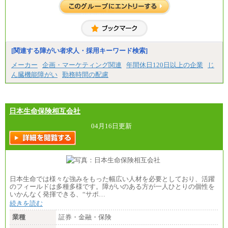
※試用期間中も給与に変更はございません。
中途：
＜募集各社・全職種共通＞
月給21万円以上～
※試用期間中の給与に変更はありません。
[関連する障がい者求人・採用キーワード検索]
※経験・能力を考慮し、当社規定により決定いたし
メーカー
企画・マーケティング関連
年間休日120日以上の企業
じ
ます。
ん臓機能障がい
勤務時間の配慮
日本生命保険相互会社
04月16日更新
日本生命では様々な強みをもった幅広い人材を必要としており、活躍
のフィールドは多種多様です。障がいのある方が一人ひとりの個性を
いかんなく発揮できる、“サポ…
続きを読む
業種
証券・金融・保険