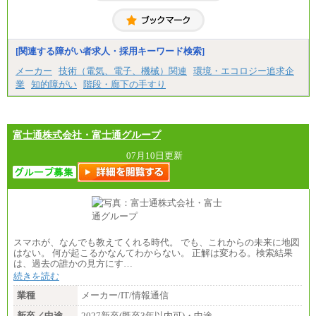
[関連する障がい者求人・採用キーワード検索]
メーカー
技術（電気、電子、機械）関連
環境・エコロジー追求企
業
知的障がい
階段・廊下の手すり
富士通株式会社・富士通グループ
07月10日更新
スマホが、なんでも教えてくれる時代。 でも、これからの未来に地図
はない。 何が起こるかなんてわからない。 正解は変わる。検索結果
は、過去の誰かの見方にす…
続きを読む
業種
メーカー/IT/情報通信
新卒／中途
2027新卒(既卒3年以内可)・中途