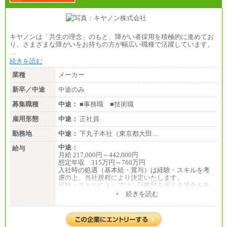
キヤノンは「共生の理念」のもと、障がい者採用を積極的に進めてお
り、さまざまな障がいをお持ちの方が幅広い職種で活躍しています。
…
続きを読む
業種
メーカー
新卒／中途
中途のみ
募集職種
中途：
■事務職 ■技術職
雇用形態
中途：
正社員
勤務地
中途：
下丸子本社（東京都大田…
中途：
給与
月給 217,000円～442,000円
想定年収 315万円～760万円
入社時の処遇（基本給・賞与）は経験・スキルを考
慮の上、当社規程により決定いたします。
経験・スキルによっては、記載額を超える場合もあ
ります。
+ 続きを読む
※試用期間中も給与に変更はございません。