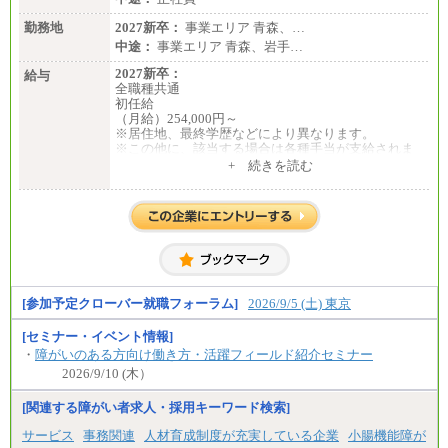
勤務地
2027新卒：
事業エリア 青森、…
中途：
事業エリア 青森、岩手…
2027新卒：
給与
全職種共通
初任給
（月給）254,000円～
※居住地、最終学歴などにより異なります。
※この他に、該当する場合は各種手当が支給されま
す。
+ 続きを読む
※試用期間中も給与に変更はございません。
中途：
全職種共通
初任給／月給263,000円～
※居住地、年齢により異なります。
※この他に、該当する場合は各種手当が支給されま
す。
※試用期間中も給与に変更はございません
[参加予定クローバー就職フォーラム]
2026/9/5 (土) 東京
[セミナー・イベント情報]
・
障がいのある方向け働き方・活躍フィールド紹介セミナー
2026/9/10 (木）
[関連する障がい者求人・採用キーワード検索]
サービス
事務関連
人材育成制度が充実している企業
小腸機能障が