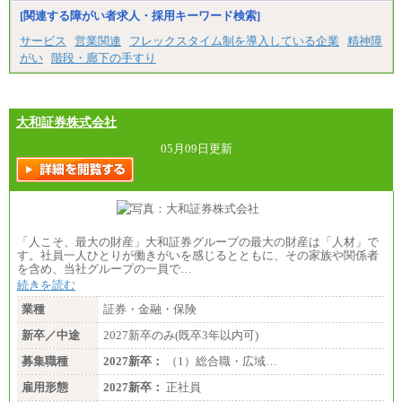
[関連する障がい者求人・採用キーワード検索]
サービス
営業関連
フレックスタイム制を導入している企業
精神障
がい
階段・廊下の手すり
大和証券株式会社
05月09日更新
「人こそ、最大の財産」大和証券グループの最大の財産は「人材」で
す。社員一人ひとりが働きがいを感じるとともに、その家族や関係者
を含め、当社グループの一員で…
続きを読む
業種
証券・金融・保険
新卒／中途
2027新卒のみ(既卒3年以内可)
募集職種
2027新卒：
（1）総合職・広域…
雇用形態
2027新卒：
正社員