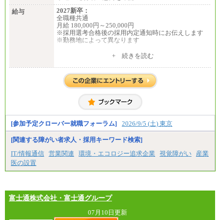
2027新卒：
給与
全職種共通
月給 180,000円～250,000円
※採用選考合格後の採用内定通知時にお伝えします
※勤務地によって異なります
中途：
+ 続きを読む
全職種共通
月給 200,000円～250,000円
入社時の処遇は経験・能力を考慮の上、当社規程に
より決定します。
具体的な金額は採用選考合格後に採用内定通知時に
お伝えします。
[参加予定クローバー就職フォーラム]
2026/9/5 (土) 東京
[関連する障がい者求人・採用キーワード検索]
IT/情報通信
営業関連
環境・エコロジー追求企業
視覚障がい
産業
医の設置
富士通株式会社・富士通グループ
07月10日更新