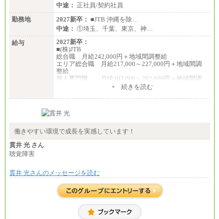
中途：
正社員/契約社員
勤務地
2027新卒：
■JTB 沖縄を除…
中途：
①埼玉、千葉、東京、神…
2027新卒：
給与
■(株)JTB
総合職 月給242,000円＋地域間調整給
エリア総合職 月給217,000～227,000円＋地域間調
整給
個人専門職 月給202,000～202,000円＋地域間調
整給
+ 続きを読む
※詳細はJTBキャリアサイトよりご確認ください。
■(株)JTB商事
総合職 月給208,000～235,000円
エリア総合職 月給180,000～205,000円＋地域手当
※詳細はJTBキャリアサイトよりご確認ください。
働きやすい環境で成長を実感しています！
■(株)JTBパブリッシング ※2027年新卒募集終了
貫井 光 さん
総合職 月給271,000円
聴覚障害
■(株)JTBビジネストラベルソリューションズ
貫井 光さんのメッセージを読む
総合職 月給220,000～230,000円＋地域間調整給
エリア総合職 月給206,000円～214,000＋地域間調
整給
※詳細はJTBキャリアサイトよりご確認ください。
■(株)JTBコミュニケーションデザイン
総合職 月給230,000円