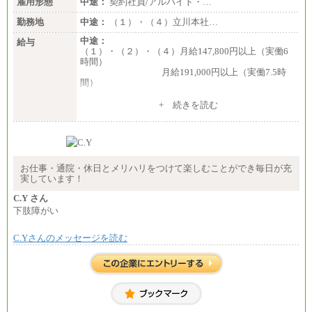
雇用形態
中途：
契約社員/アルバイト・…
勤務地
中途：
（１）・（４）立川本社…
中途：
給与
（１）・（２）・（４）月給147,800円以上（実働6
時間）
月給191,000円以上（実働7.5時
間）
（３）月給191,000円以上（実働7.5時間）
+ 続きを読む
（５）月給147,800円以上（実働6時間）
-----
時給 1,226円（実働4.5時間）
※基本給に加算して以下手当有（いずれも時
間額換算額）
お仕事・通院・休日とメリハリをつけて楽しむことができ毎日が充
・退職金相当手当 37円
実しています！
・賞与相当手当 127円
合計時給額 1,390円
C.Y さん
下肢障がい
※全ての求人において試用期間中も給与に変更はご
ざいません。
C.Yさんのメッセージを読む