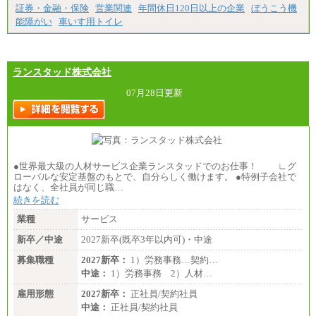
証券・金融・保険
営業関連
年間休日120日以上の企業
ぼうこう機
能障がい
車いす用トイレ
ランスタッド株式会社
07月28日更新
●世界最大級の人材サービス企業ランスタッドでのお仕事！ ∟グ
ローバルな安定基盤のもとで、自分らしく働けます。 ●特例子会社で
はなく、全社員が同じ職…
続きを読む
業種
サービス
新卒／中途
2027新卒(既卒3年以内可)・中途
募集職種
2027新卒：
1）労務事務…契約…
中途：
1）労務事務 2）人材…
雇用形態
2027新卒：
正社員/契約社員
中途：
正社員/契約社員