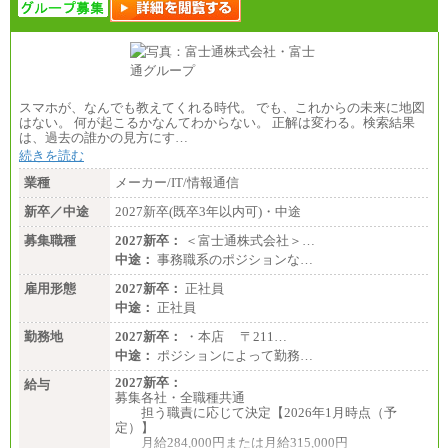
スマホが、なんでも教えてくれる時代。 でも、これからの未来に地図
はない。 何が起こるかなんてわからない。 正解は変わる。検索結果
は、過去の誰かの見方にす…
続きを読む
業種
メーカー/IT/情報通信
新卒／中途
2027新卒(既卒3年以内可)・中途
募集職種
2027新卒：
＜富士通株式会社＞…
中途：
事務職系のポジションな…
雇用形態
2027新卒：
正社員
中途：
正社員
勤務地
2027新卒：
・本店 〒211…
中途：
ポジションによって勤務…
2027新卒：
給与
募集各社・全職種共通
担う職責に応じて決定【2026年1月時点（予
定）】
月給284,000円または月給315,000円