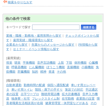
検索をやりなおす
他の条件で検索
キーワードで探す
業種・職種・勤務地・雇用形態から探す
｜
チェックポイントから探
す
｜
雇用実績・職場環境から探す
企業名から探す
｜
先輩からのメッセージから探す
｜
PR情報から探
す
｜
セミナー・イベント情報から探す
[雇用実績]
視覚
聴覚
平衡機能
音声言語機能
上肢
下肢
体幹機能
心臓機
能
呼吸器機能
じん臓機能
ぼうこう機能
直腸機能
小腸機能
免
疫機能
肝臓機能
知的
精神
発達
その他
[職場環境]
自動車通勤
勤務時間の配慮
病院へ通院配慮
車いす用エレベー
タ
車いす用トイレ
階段・廊下の手すり
筆談での対応
手話通訳
者の設置
点字ワープロ
難聴用電話機
拡大読書機器
音声入力機
器
独身寮・社宅
フレックスタイム制
在宅勤務
産業医の設置
障
害者職業生活相談員が在籍
健康管理室・休憩室などがある
その