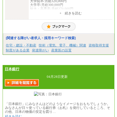
大学院卒/月給320,000円
大学卒/月給300,000円
短大・高専卒/月給270,000円
+ 続きを読む
■拠点型職員※
大学院卒/月給256,000円～288,000円
大学卒/月給240,000円～270,000円
短大・高専卒/月給216,000円～243,000円
■特定職員※
[関連する障がい者求人・採用キーワード検索]
大学院卒/月給234,000円～263,000円
大学卒/月給219,000円～246,000円
住宅・建設・不動産
技術（電気、電子、機械）関連
資格取得支援
短大・高専卒/月給197,000円～222,000円
制度がある企業
発達障がい
産業医の設置
※拠点型職員、特定職員の給与は、生活の拠点が定
まることによるメリットおよび地域ごとの生計費な
どの地域差指数を勘案して拠点ごとに定めていま
す。
日本銀行
中途：
全職種共通
04月28日更新
月給制
226,600円～390,100円（勤務地域等により異なりま
す）
・ご経験やスキルを考慮し、選考の中で決定いたし
ます。
・試用期間中も同額支給します。
「日本銀行」にみなさんはどのようなイメージをおもちでしょうか。
みなさんが日々使っている銀行券（お札）を発行しているところ、そ
の他、日本の物価の安定を図り…
続きを読む