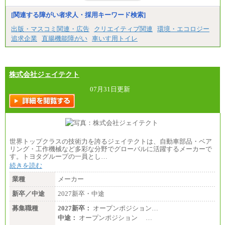
みなし残業手当：20,000円（一律支給）※みなし
残業手当の残業時間は10.43時間。
[関連する障がい者求人・採用キーワード検索]
※超過勤務手当：みなし残業時間を超える残業時
出版・マスコミ関連・広告
クリエイティブ関連
環境・エコロジー
間に応じて、時間外手当等を支給。
追求企業
直腸機能障がい
車いす用トイレ
エリアサポート職 月給188,000円
※超過勤務手当：残業時間については全額時間外
手当を支給。
株式会社ジェイテクト
■（株）JTBグローバルマーケティング＆トラベル
総合職 月給242,000円＋地域間調整給
訪日事業職 月給202,000～227,000円＋地域間調整
07月31日更新
給
※詳細はJTBキャリアサイトよりご確認ください。
■(株)JTBビジネストランスフォーム
総合職 月給205,000～225,000円＋地域間調整給
エリア総合職 月給185,000円＋地域間調整給
世界トップクラスの技術力を誇るジェイテクトは、自動車部品・ベア
※詳細はJTBキャリアサイトよりご確認ください。
リング・工作機械など多彩な分野でグローバルに活躍するメーカーで
す。トヨタグループの一員とし…
■(株)JTBデータサービス ※2027年新卒募集終了
総合職 月給186,000～194,000円＋地域手当
続きを読む
※詳細はJTBキャリアサイトよりご確認ください。
業種
メーカー
■I&Jデジタルイノベーション(株)
新卒／中途
2027新卒・中途
総合職 月給224,500～242,600円＋地域手当
※詳細はJTBキャリアサイトよりご確認ください。
募集職種
2027新卒：
オープンポジション…
＜有期社員コース＞
中途：
オープンポジション …
■(株)JTBビジネストランスフォーム