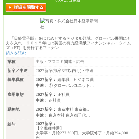
05月21日更新
「日経電子版」をはじめとするデジタル領域、グローバル展開にも
力を入れ、２０１５年には英国の有力経済紙フィナンシャル・タイム
ズ（FT）を発行するフィナン…
続きを読む
業種
出版・マスコミ関連・広告
新卒／中途
2027新卒(既卒3年以内可)・中途
募集職種
2027新卒：
編集職 ビジネス職…
中途：
① グローバルユニット…
雇用形態
2027新卒：
正社員
中途：
正社員
勤務地
2027新卒：
東京本社 東京都…
中途：
東京本社 東京都千代…
2027新卒：
給与
【全職種共通】
大学卒：月給277,500円、大学院修了：月給294,000
円