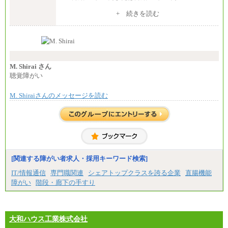
※入社後早期から、自律的な業務遂行が求めら
+ 続きを読む
れる職務を担う方については、月額給与315,000円で
す。
なお、高度なスキルや専門性を持ち、より高
い職責を担う方については、さらに高い金額を個別
に設定します。
※習熟度を上げるための育成が一定期間必要で
上司の指示に基づき職務を遂行する方については、
M. Shirai さん
月額給与284,000円となります。
聴覚障がい
※個別に設定する給与については、選考の過程
で決定していきます。
M. Shiraiさんのメッセージを読む
※上記に加え、所定労働時間外に勤務をした場
合には、時間外勤務手当を支給します。
※試用期間中も給与に変更はございません。
中途：
＜募集各社・全職種共通＞
月給21万円以上～
※試用期間中の給与に変更はありません。
[関連する障がい者求人・採用キーワード検索]
※経験・能力を考慮し、当社規定により決定いたし
IT/情報通信
専門職関連
シェアトップクラスを誇る企業
直腸機能
ます。
障がい
階段・廊下の手すり
大和ハウス工業株式会社