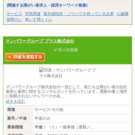
※試用期間中も給与に変更はございません
[関連する障がい者求人・採用キーワード検索]
サービス
営業関連
最先端技術・ノウハウを持っている企業
心臓機
能障がい
車いす用トイレ
マンパワーグループ プラス株式会社
07月15日更新
マンパワーグループ株式会社の一員として、私たちは障がい者の自社
雇用と雇用に関するコンサルタントを行っています。通勤や働く場所
に制限されないテレワークの在…
続きを読む
業種
サービス/その他
新卒／中途
中途のみ
募集職種
中途：
（１）一般事務（通勤／…