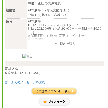
中途：
正社員/契約社員
勤務地
2027新卒：
■対人支援員 ①北…
中途：
(1)北海道、宮城、栃…
2027新卒：
給与
■LITALICOレジデンス支援スタッフ
月給：202,000円（本給192,000円＋一律LP手当10,00
0円）
※試用期間中も給与に変更はございません
※月収目安
月給：202,000円
+ 続きを読む
夜勤手当：28,000円（月4回）※1回7,000円、実際の
夜勤回数により変動
東京都居住支援特別手当：20,000円（※支給期間・
条件あり）
---
計：250,000円
吉田 さん
■その他職種共通
発達障害 (ADHD・ASD)
月給：25万3,400円～
※固定残業代20時間分を手当に含む(33,900円～)
吉田さんのメッセージを読む
※20時間を超過した場合は別途支給
※試用期間中も給与に変更はございません
中途：
(1)(2)月給：25万3400円～28万5900円
※固定残業代20時間分を手当に含む(33,900円～38,20
0円)
※20時間を超過した場合は別途支給