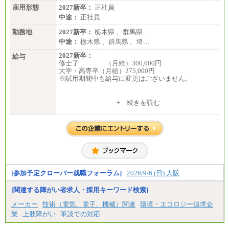
雇用形態
有期契約職 月給185,000～195,000円
2027新卒：
正社員
※詳細はJTBキャリアサイトよりご確認ください。
中途：
正社員
■(株)JTBパブリッシング ※2027年新卒募集終了
勤務地
2027新卒：
栃木県 、群馬県 …
総合職 月給241,000円
中途：
栃木県 、群馬県 、埼…
中途：
①月給227,000円以上
2027新卒：
給与
②月給212,000円以上
修士了 （月給）300,000円
③月給172,500円以上
大学・高専卒（月給）275,000円
④月給23万円～37万円
※試用期間中も給与に変更はございません。
⑤月給20万円～25万円
⑥月給33万円～48万円
⑦月給271,000円以上
中途：
+ 続きを読む
⑧～⑮月給200,000円〜月給400,000円
修士了 （月給）300,000円
⑯月給185,000円以上
大学・高専卒（月給）275,000円
⑰月給237,000円以上
※試用期間中も給与に変更はございません。
⑱月給212,000円以上
⑲東京：月給202,000 円以上 、京都：月給193,000 円
以上
⑳月給205,000円以上
㉑月給185,000 円以上
㉒月給185,000 円以上
[参加予定クローバー就職フォーラム]
2026/9/6 (日) 大阪
㉓月給224,500円以上
※全コース共通※ 能力・経験・勤務地などにより
[関連する障がい者求人・採用キーワード検索]
異なります
※試用期間中も給与に変更はございません。
メーカー
技術（電気、電子、機械）関連
環境・エコロジー追求企
業
上肢障がい
筆談での対応