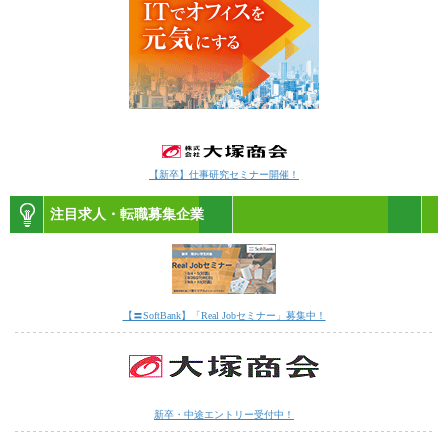
【新卒】仕事研究セミナー開催！
注目求人・転職募集企業
【〓SoftBank】「Real Jobセミナー」募集中！
新卒・中途エントリー受付中！