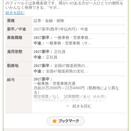
のフィールドは多種多様です。障がいのある方が一人ひとりの個性を
いかんなく発揮できる、“サポ…
続きを読む
業種
証券・金融・保険
新卒／中途
2027新卒(既卒1年以内可)・中途
募集職種
2027新卒：
一般事務・営業事務…
中途：
一般事務・営業事務（サ…
雇用形態
2027新卒：
正社員
中途：
正社員
勤務地
2027新卒：
全国47都道府県の…
中途：
全国47都道府県の支社…
2027新卒：
給与
一般事務・営業事務共通
月給20万2000円～23万4000円（勤務地により異な
る）
固定残業／なし 試用期間／あり（6カ月）
※試用期間中も給与に変更はございません
中途：
+ 続きを読む
一般事務・営業事務共通
月給20万2000円～23万4000円（勤務地により異な
る）
固定残業／なし 試用期間／あり（6か月）
※試用期間中も給与に変更はございません。