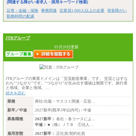
[関連する障がい者求人・採用キーワード検索]
証券・金融・保険
事務関連
従業員1,000人以上の企業
視覚障がい
勤務時間の配慮
JTBグループ
05月20日更新
JTBグループの事業ドメインは「交流創造事業」です。 交流とはすな
わち“つながり”です。“つながり”が生み出す価値は無限です。旅行者
と地域、企業と地域、…
続きを読む
業種
商社/出版・マスコミ関連・広告…
新卒／中途
2027新卒(既卒3年以内可)・中途
募集職種
2027新卒：
各社・各コースによ…
中途：
■（株）ＪＴＢ ①法人…
雇用形態
2027新卒：
正社員/契約社員