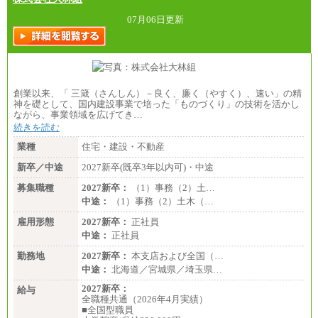
07月06日更新
創業以来、「 三箴（さんしん）－良く、廉く（やすく）、速い」の精
神を礎として、国内建設事業で培った「ものづくり」の技術を活かし
ながら、事業領域を広げてき…
続きを読む
業種
住宅・建設・不動産
新卒／中途
2027新卒(既卒3年以内可)・中途
募集職種
2027新卒：
（1）事務（2）土…
中途：
（1）事務（2）土木（…
雇用形態
2027新卒：
正社員
中途：
正社員
勤務地
2027新卒：
本支店および全国（…
中途：
北海道／宮城県／埼玉県…
2027新卒：
給与
全職種共通（2026年4月実績）
■全国型職員