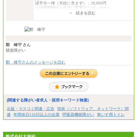
諸手当一律（月給に含まず）：28,000円
※試用期間中も給与に変更はございません
中途：
+ 続きを読む
【全職種共通】
月給370,000円～
※経験・能力等を考慮の上、当社規定により決定し
ます。
※試用期間中も給与に変更はございません。
※想定年収 6,000,000円～（住居費補助、子手当など
の各種手当を含む金額です）
鄭 峰守 さん
聴覚障がい
鄭 峰守さんのメッセージを読む
[関連する障がい者求人・採用キーワード検索]
出版・マスコミ関連・広告
技術（ソフトウェア、ネットワーク）関
連
年間休日120日以上の企業
呼吸器機能障がい
車いす用トイレ
株式会社大林組