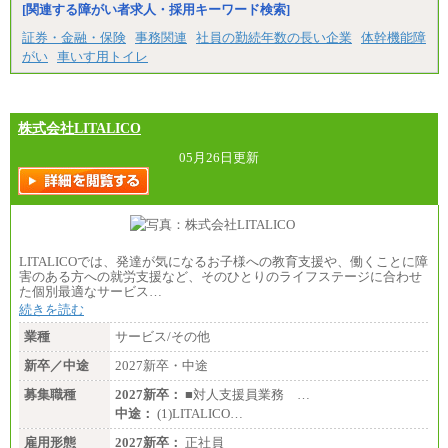
[関連する障がい者求人・採用キーワード検索]
証券・金融・保険
事務関連
社員の勤続年数の長い企業
体幹機能障
がい
車いす用トイレ
株式会社LITALICO
05月26日更新
LITALICOでは、発達が気になるお子様への教育支援や、働くことに障
害のある方への就労支援など、そのひとりのライフステージに合わせ
た個別最適なサービス…
続きを読む
業種
サービス/その他
新卒／中途
2027新卒・中途
募集職種
2027新卒：
■対人支援員業務 …
中途：
(1)LITALICO…
雇用形態
2027新卒：
正社員