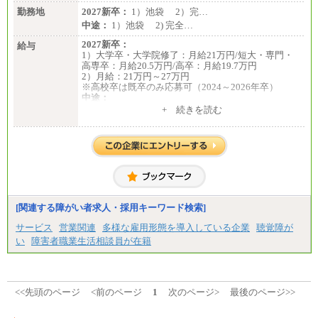
勤務地
2027新卒：
1）池袋 2）完…
中途：
1）池袋 2) 完全…
2027新卒：
給与
1）大学卒・大学院修了：月給21万円/短大・専門・
高専卒：月給20.5万円/高卒：月給19.7万円
2）月給：21万円～27万円
※高校卒は既卒のみ応募可（2024～2026年卒）
中途：
1）月給：21万円～25万円
+ 続きを読む
2）月給：21万円～27万円
[関連する障がい者求人・採用キーワード検索]
サービス
営業関連
多様な雇用形態を導入している企業
聴覚障が
い
障害者職業生活相談員が在籍
<<先頭のページ
<前のページ
1
次のページ>
最後のページ>>