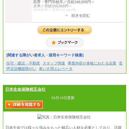
高専・専門学校卒／月給348,000円～
大卒／月給350,000円～
大学院卒／月給362,000円～
[地域社員]月給295,000円～
+ 続きを読む
中途：
【正社員】
[全国社員]月給348,000円～
[地域社員]月給295,000円～
※試用期間中も給与に変更はございません
【契約社員】月給200,000円～
[関連する障がい者求人・採用キーワード検索]
住宅・建設・不動産
スタッフ関連
事業内容が多岐にわたる企業
音
声言語機能障がい
車いす用エレベータ
日本生命保険相互会社
04月16日更新
日本生命では様々な強みをもった幅広い人材を必要としており、活躍