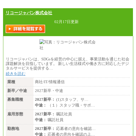
リコージャパン株式会社
02月17日更新
リコージャパンは、SDGsを経営の中心に据え、事業活動を通じた社会
課題解決を目指しています。 新しい生活様式や働き方に対応したデジ
タルサービスを提供する…
続きを読む
業種
商社/IT/情報通信
新卒／中途
2027新卒・中途
募集職種
2027新卒：
(1)スタッフ、サ…
中途：
（１）スタッフ職・サポ…
雇用形態
2027新卒：
嘱託社員
中途：
嘱託社員
勤務地
2027新卒：
応募者の意向を確認…
中途：
応募者の意向を確認の上…