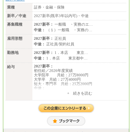
業種
証券・金融・保険
新卒／中途
2027新卒(既卒3年以内可)・中途
募集職種
2027新卒：
一般職 ・実務のエ…
中途：
（１）一般職 ・実務の…
雇用形態
2027新卒：
正社員
中途：
正社員/契約社員
勤務地
2027新卒：
1．本店 東京…
中途：
1．本店 東京都中…
2027新卒：
給与
初任給／2026年度実績
大学院卒 月給：27万8000円
大学卒 月給：27万4000円
短大・専門卒 月給：25万2000円
中途：
（１）（２）共通
+ 続きを読む
月給：24万0000円～34万8420円
※職務経験等を考慮し決定いたします。
※試用期間中も給与に変更はございません