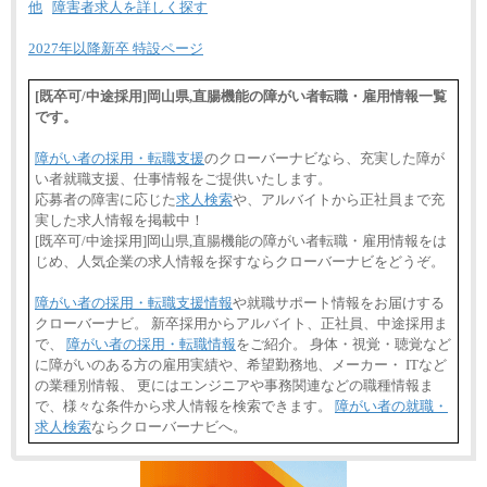
他
障害者求人を詳しく探す
2027年以降新卒 特設ページ
[既卒可/中途採用]岡山県,直腸機能の障がい者転職・雇用情報一覧
です。
障がい者の採用・転職支援
のクローバーナビなら、充実した障が
い者就職支援、仕事情報をご提供いたします。
応募者の障害に応じた
求人検索
や、アルバイトから正社員まで充
実した求人情報を掲載中！
[既卒可/中途採用]岡山県,直腸機能の障がい者転職・雇用情報をは
じめ、人気企業の求人情報を探すならクローバーナビをどうぞ。
障がい者の採用・転職支援情報
や就職サポート情報をお届けする
クローバーナビ。 新卒採用からアルバイト、正社員、中途採用ま
で、
障がい者の採用・転職情報
をご紹介。 身体・視覚・聴覚など
に障がいのある方の雇用実績や、希望勤務地、メーカー・ ITなど
の業種別情報、 更にはエンジニアや事務関連などの職種情報ま
で、様々な条件から求人情報を検索できます。
障がい者の就職・
求人検索
ならクローバーナビへ。