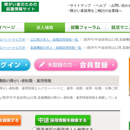
サイトマップ
ヘルプ
お問い合わ
障がい者採用をご検討の企業様へ
ローバーナビTOP
>
山口県の求人・就職採用情報一覧
>
[既卒可/中途採用]山口県,直腸
ローバーナビTOP
>
直腸機能の求人・就職採用情報一覧
>
[既卒可/中途採用]山口県,
直腸機能の障がい者転職・雇用情報
能の障がい者転職・雇用情報ならクローバーナビ。雇用・就職・採用・転職・仕事に関
[既卒可/中途採用]山口県,直腸機能の障がい者転職・雇用情報情報を掲載していま
既卒者可の新卒求人も検索する