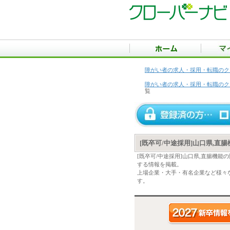
障がい者の求人・採用・転職のク
障がい者の求人・採用・転職のク
覧
[既卒可/中途採用]山口県,
[既卒可/中途採用]山口県,直腸機
する情報を掲載。
上場企業・大手・有名企業など様々な
す。