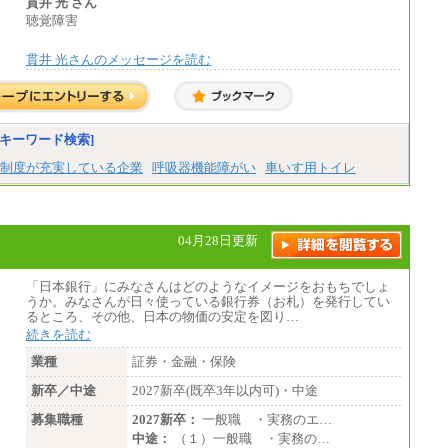
エリア総合職 月給180,000～205,000円＋地
貫井 光 さん
域手当
聴覚障害
※詳細はJTBキャリアサイトよりご確認くだ
さい。
貫井 光さんのメッセージを読む
■(株)JTBパブリッシング ※2027年新卒募集
終了
総合職 月給271,000円
■(株)JTBビジネストラベルソリューションズ
キーワード検索]
総合職 月給220,000～230,000円＋地域間調
整給
制度が充実している企業
呼吸器機能障がい
車いす用トイレ
エリア総合職 月給206,000円～214,000＋地
域間調整給
※詳細はJTBキャリアサイトよりご確認くだ
さい。
04月28日更新
■(株)JTBコミュニケーションデザイン
総合職 月給230,000円
みなし残業手当：20,000円（一律支給）※
「日本銀行」にみなさんはどのようなイメージをおもちでしょ
みなし残業手当の残業時間は10.43時間。
うか。みなさんが日々使っている銀行券（お札）を発行してい
※超過勤務手当：みなし残業時間を超える
るところ、その他、日本の物価の安定を図り…
残業時間に応じて、時間外手当等を支給。
続きを読む
エリアサポート職 月給188,000円
業種
証券・金融・保険
※超過勤務手当：残業時間については全額
新卒／中途
時間外手当を支給。
2027新卒(既卒3年以内可)・中途
募集職種
2027新卒：
一般職 ・実務のエ…
■（株）JTBグローバルマーケティング＆トラ
ベル
中途：
（１）一般職 ・実務の…