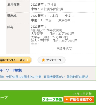
総合職 月給242,000円＋地域間調整給
訪日事業職 月給202,000～227,000円＋地域
雇用形態
2027新卒：
正社員
間調整給
中途：
正社員/契約社員
※詳細はJTBキャリアサイトよりご確認くだ
さい。
勤務地
2027新卒：
1．本店 東京…
中途：
1．本店 東京都中…
■(株)JTBビジネストランスフォーム
総合職 月給205,000～225,000円＋地域間調
2027新卒：
給与
整給
初任給／2026年度実績
エリア総合職 月給185,000円＋地域間調整
大学院卒 月給：27万8000円
給
大学卒 月給：27万4000円
※詳細はJTBキャリアサイトよりご確認くだ
短大・専門卒 月給：25万2000円
さい。
中途：
（１）（２）共通
+ 続きを読む
■(株)JTBデータサービス ※2027年新卒募集
月給：24万0000円～34万8420円
終了
※職務経験等を考慮し決定いたします。
総合職 月給186,000～194,000円＋地域手当
※試用期間中も給与に変更はございません
※詳細はJTBキャリアサイトよりご確認くだ
さい。
キーワード検索]
■I&Jデジタルイノベーション(株)
総合職 月給224,500～242,600円＋地域手当
関連
年間休日120日以上の企業
直腸機能障がい
勤務時間の配慮
※詳細はJTBキャリアサイトよりご確認くだ
さい。
＜有期社員コース＞
■(株)JTBビジネストランスフォーム
07月10日更新
有期契約職 月給185,000～195,000円
ループ
※詳細はJTBキャリアサイトよりご確認くだ
さい。