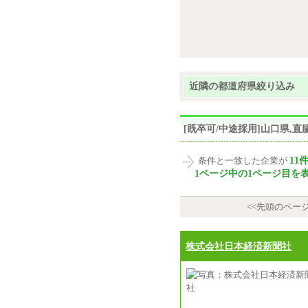
近隣の都道府県絞り込み
[既卒可/中途採用]山口県,
11
条件と一致した企業が
1ページ中の1ページ目を
<<先頭のペー
株式会社日本経済新聞社