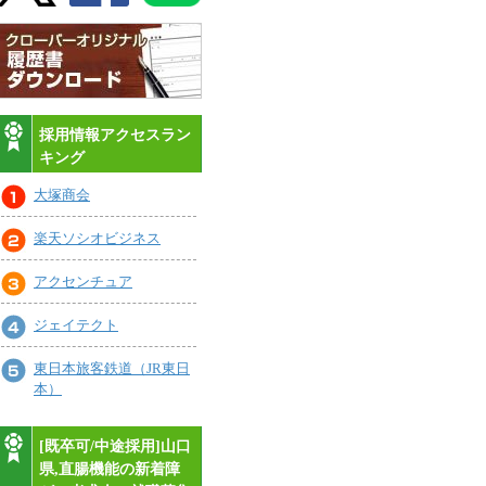
採用情報アクセスラン
キング
大塚商会
楽天ソシオビジネス
アクセンチュア
ジェイテクト
東日本旅客鉄道（JR東日
本）
[既卒可/中途採用]山口
県,直腸機能の新着障