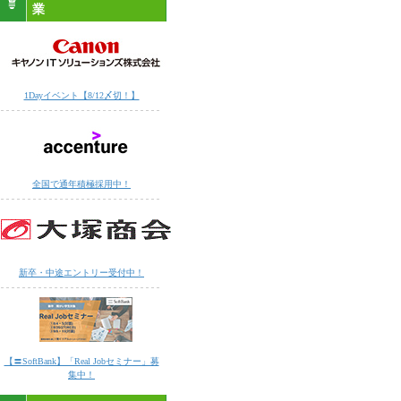
業
1Dayイベント【8/12〆切！】
全国で通年積極採用中！
新卒・中途エントリー受付中！
【〓SoftBank】「Real Jobセミナー」募
集中！