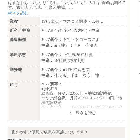
なります）
はすなわち“つながり”です。“つながり”が生み出す価値は無限で
・ご経験やスキルを考慮し、選考の中で決定
す。旅行者と地域、企業と地域、…
いたします。
続きを読む
・試用期間中も同額支給します。
業種
商社/出版・マスコミ関連・広告…
新卒／中途
2027新卒(既卒3年以内可)・中途
募集職種
2027新卒：
各社・各コースによ…
中途：
■（株）ＪＴＢ ①法人…
雇用形態
2027新卒：
正社員/契約社員
中途：
正社員/契約社員
勤務地
2027新卒：
■JTB 沖縄を除…
中途：
①埼玉、千葉、東京、神…
2027新卒：
給与
■(株)JTB
総合職 月給242,000円＋地域間調整給
エリア総合職 月給217,000～227,000円＋地
域間調整給
個人専門職 月給202,000～202,000円＋地
域間調整給
+ 続きを読む
※詳細はJTBキャリアサイトよりご確認くだ
さい。
■(株)JTB商事
働きやすい環境で成長を実感しています！
総合職 月給208,000～235,000円