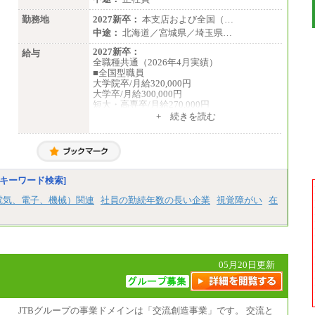
勤務地
2027新卒：
本支店および全国（…
中途：
北海道／宮城県／埼玉県…
2027新卒：
給与
全職種共通（2026年4月実績）
■全国型職員
大学院卒/月給320,000円
大学卒/月給300,000円
短大・高専卒/月給270,000円
+ 続きを読む
■拠点型職員※
大学院卒/月給256,000円～288,000円
大学卒/月給240,000円～270,000円
短大・高専卒/月給216,000円～243,000円
■特定職員※
キーワード検索]
大学院卒/月給234,000円～263,000円
大学卒/月給219,000円～246,000円
電気、電子、機械）関連
社員の勤続年数の長い企業
視覚障がい
在
短大・高専卒/月給197,000円～222,000円
※拠点型職員、特定職員の給与は、生活の拠
点が定まることによるメリットおよび地域ご
との生計費などの地域差指数を勘案して拠点
ごとに定めています。
05月20日更新
中途：
全職種共通
月給制
226,600円～390,100円（勤務地域等により異
JTBグループの事業ドメインは「交流創造事業」です。 交流と