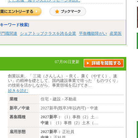
ぐし宮城 綾子さんのメッセージを読む
キーワード検索]
専門職関連
シェアトップクラスを誇る企業
平衡機能障がい
産業医
07月06日更新
創業以来、「 三箴（さんしん）－良く、廉く（やすく）、速
い」の精神を礎として、国内建設事業で培った「ものづくり」
の技術を活かしながら、事業領域を広げてき…
続きを読む
業種
住宅・建設・不動産
新卒／中途
2027新卒(既卒3年以内可)・中途
募集職種
2027新卒：
（1）事務（2）土…
中途：
（1）事務（2）土木（…
雇用形態
2027新卒：
正社員
中途：
正社員