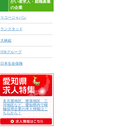
がい者求人・就職募集
の企業
リコージャパン
ランスタッド
大林組
JTBグループ
日本生命保険
名古屋地区、尾張地区、三
河地区など、愛知県内で積
極採用企業の求人情報はこ
ちらから！