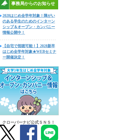
事務局からのお知らせ
2028はじめ全学年対象！障がい
のある学生のためのインターン
シップ＆オープン・カンパニー
情報公開中！
【自宅で視聴可能！】2028新卒
はじめ全学年対象★WEBセミナ
ー開催決定！
クローバーナビ公式ＳＮＳ！