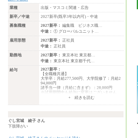
業種
出版・マスコミ関連・広告
新卒／中途
2027新卒(既卒3年以内可)・中途
募集職種
2027新卒：
編集職 ビジネス職…
中途：
① グローバルユニット…
雇用形態
2027新卒：
正社員
中途：
正社員
勤務地
2027新卒：
東京本社 東京都…
中途：
東京本社 東京都千代…
2027新卒：
給与
【全職種共通】
大学卒：月給277,500円、大学院修了：月給2
94,000円
諸手当一律（月給に含まず）：28,000円
※試用期間中も給与に変更はございません
中途：
+ 続きを読む
【全職種共通】
月給370,000円～
※経験・能力等を考慮の上、当社規定により
決定します。
※試用期間中も給与に変更はございません。
ぐし宮城 綾子 さん
※想定年収 6,000,000円～（住居費補助、子
下肢障がい
手当などの各種手当を含む金額です）