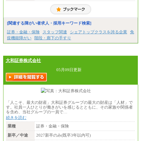
月給20万2000円～23万4000円（勤務地により異な
る）
固定残業／なし 試用期間／あり（6か月）
※試用期間中も給与に変更はございません。
[関連する障がい者求人・採用キーワード検索]
証券・金融・保険
スタッフ関連
シェアトップクラスを誇る企業
免
疫機能障がい
階段・廊下の手すり
大和証券株式会社
05月09日更新
「人こそ、最大の財産」大和証券グループの最大の財産は「人材」で
す。社員一人ひとりが働きがいを感じるとともに、その家族や関係者
を含め、当社グループの一員で…
続きを読む
業種
証券・金融・保険
新卒／中途
2027新卒のみ(既卒3年以内可)