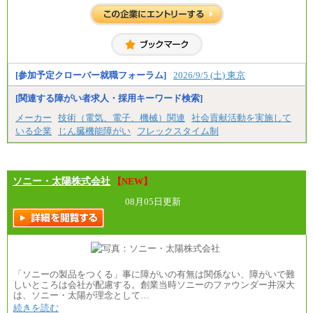
※勤務地によって異なります。
※経験やスキルを考慮し、規定により決定します。
※試用期間中も給与に変更はございません。
[参加予定クローバー就職フォーラム]
2026/9/5 (土) 東京
[関連する障がい者求人・採用キーワード検索]
メーカー
技術（電気、電子、機械）関連
社会貢献活動を実施して
いる企業
じん臓機能障がい
フレックスタイム制
ソニー・太陽株式会社
【NEW】
08月05日更新
「ソニーの製品をつくる」事に障がいの有無は関係ない、障がいで難
しいところは会社が配慮する。創業当時ソニーのファウンダー井深大
は、ソニー・太陽が理念として…
続きを読む