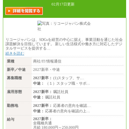
02月17日更新
リコージャパンは、SDGsを経営の中心に据え、事業活動を通じた社会
課題解決を目指しています。 新しい生活様式や働き方に対応したデジ
タルサービスを提供する…
続きを読む
業種
商社/IT/情報通信
新卒／中途
2027新卒・中途
募集職種
2027新卒：
(1)スタッフ、サ…
中途：
（１）スタッフ職・サポ…
雇用形態
2027新卒：
嘱託社員
中途：
嘱託社員
勤務地
2027新卒：
応募者の意向を確認…
中途：
応募者の意向を確認の上…
2027新卒：
給与
全職種共通
月給 180,000円～250,000円