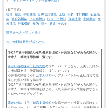
す
｜
セミナー・イベント情報から探す
[雇用実績]
視覚
聴覚
平衡機能
音声言語機能
上肢
下肢
体幹機能
心臓機
能
呼吸器機能
じん臓機能
ぼうこう機能
直腸機能
小腸機能
免
疫機能
肝臓機能
知的
精神
発達
その他
障害者求人を詳しく探す
2027年以降新卒 特設ページ
[2027年新卒採用]大分県,健康管理室・休憩室などがあるの障がい
者求人・就職採用情報一覧です。
障がい者の採用・転職支援
のクローバーナビなら、充実した障が
い者就職支援、仕事情報をご提供いたします。
応募者の障害に応じた
求人検索
や、アルバイトから正社員まで充
実した求人情報を掲載中！
[2027年新卒採用]大分県,健康管理室・休憩室などがあるの障がい
者求人・就職採用情報をはじめ、人気企業の求人情報を探すなら
クローバーナビをどうぞ。
障がい者の採用・転職支援情報
や就職サポート情報をお届けする
クローバーナビ。 新卒採用からアルバイト、正社員、中途採用ま