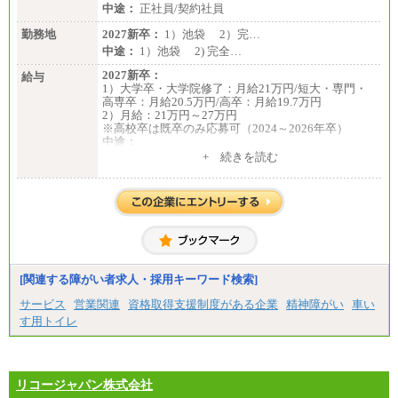
中途：
正社員/契約社員
勤務地
2027新卒：
1）池袋 2）完…
中途：
1）池袋 2) 完全…
2027新卒：
給与
1）大学卒・大学院修了：月給21万円/短大・専門・
高専卒：月給20.5万円/高卒：月給19.7万円
2）月給：21万円～27万円
※高校卒は既卒のみ応募可（2024～2026年卒）
中途：
1）月給：21万円～25万円
+ 続きを読む
2）月給：21万円～27万円
[関連する障がい者求人・採用キーワード検索]
サービス
営業関連
資格取得支援制度がある企業
精神障がい
車い
す用トイレ
リコージャパン株式会社