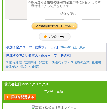
※採用選考合格後の採用内定通知時にお伝えします
※勤務地によって異なります
中途：
+ 続きを読む
全職種共通
月給 200,000円～250,000円
入社時の処遇は経験・能力を考慮の上、当社規程に
より決定します。
具体的な金額は採用選考合格後に採用内定通知時に
お伝えします。
[参加予定クローバー就職フォーラム]
2026/9/5 (土) 東京
[関連する障がい者求人・採用キーワード検索]
IT/情報通信
営業関連
好立地、快適なオフィス環境の企業
直腸機
能障がい
筆談での対応
株式会社日本マイクロニクス
07月09日更新