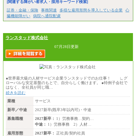
[関連する障がい者求人・採用キーワード検索]
証券・金融・保険
事務関連
多様な雇用形態を導入している企業
心
臓機能障がい
病院へ通院配慮
ランスタッド株式会社
07月28日更新
●世界最大級の人材サービス企業ランスタッドでのお仕事！ ∟グ
ローバルな安定基盤のもとで、自分らしく働けます。 ●特例子会社で
はなく、全社員が同じ職…
続きを読む
業種
サービス
新卒／中途
2027新卒(既卒3年以内可)・中途
募集職種
2027新卒：
1）労務事務…契約…
中途：
1）労務事務 2）人材…
雇用形態
2027新卒：
正社員/契約社員