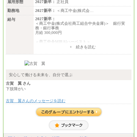
雇用形態
2027新卒：
正社員
勤務地
2027新卒：
＜商工中金(株式会…
2027新卒：
給与
＜商工中金(株式会社商工組合中央金庫)＞ 銀行実
務・銀行事務
月給 300,000円
＜商工中金MIRAIハーベスト＞
月給 230,000円
+ 続きを読む
※試用期間中も給与に変更はございません
安心して働ける未来を、自分で選ぶ
古賀 翼 さん
下肢障がい
古賀 翼さんのメッセージを読む