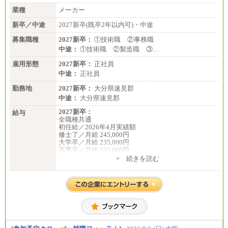
業種
メーカー
新卒／中途
2027新卒(既卒2年以内可)・中途
募集職種
2027新卒：
①技術職 ②事務職
中途：
①技術職 ②製造職 ③…
雇用形態
2027新卒：
正社員
中途：
正社員
勤務地
2027新卒：
大分県速見郡
中途：
大分県速見郡
2027新卒：
給与
全職種共通
初任給／2026年4月実績額
修士了／月給 245,000円
大学卒／月給 235,000円
高専卒／月給 225,000円
短大卒／月給 210,000円
+ 続きを読む
専門卒／月給 210,000円
※試用期間中も給与に変更はございません
※博士課程修了者は修士卒の金額を最低額とし、経
験・能力を考慮のうえ、当社規程に基づき決定いた
します
中途：
全職種共通
月給200,000円～350,000円
基本給は能力、過去の職歴を考慮の上、当社規定に