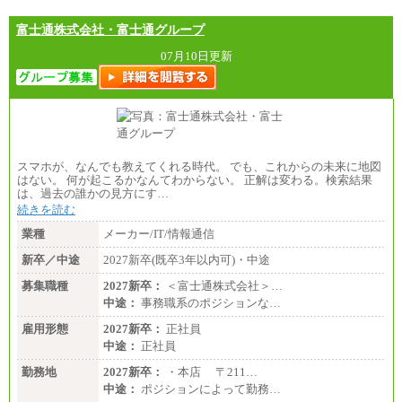
富士通株式会社・富士通グループ
07月10日更新
スマホが、なんでも教えてくれる時代。 でも、これからの未来に地図
はない。 何が起こるかなんてわからない。 正解は変わる。検索結果
は、過去の誰かの見方にす…
続きを読む
業種
メーカー/IT/情報通信
新卒／中途
2027新卒(既卒3年以内可)・中途
募集職種
2027新卒：
＜富士通株式会社＞…
中途：
事務職系のポジションな…
雇用形態
2027新卒：
正社員
中途：
正社員
勤務地
2027新卒：
・本店 〒211…
中途：
ポジションによって勤務…