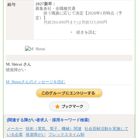
2027新卒：
給与
募集各社・全職種共通
担う職責に応じて決定【2026年1月時点（予
定）】
月給284,000円または月給315,000円
※入社後早期から、自律的な業務遂行が求めら
+ 続きを読む
れる職務を担う方については、月額給与315,000円で
す。
なお、高度なスキルや専門性を持ち、より高
い職責を担う方については、さらに高い金額を個別
に設定します。
※習熟度を上げるための育成が一定期間必要で
上司の指示に基づき職務を遂行する方については、
M. Shirai さん
月額給与284,000円となります。
聴覚障がい
※個別に設定する給与については、選考の過程
で決定していきます。
M. Shiraiさんのメッセージを読む
※上記に加え、所定労働時間外に勤務をした場
合には、時間外勤務手当を支給します。
※試用期間中も給与に変更はございません。
中途：
＜募集各社・全職種共通＞
月給21万円以上～
※試用期間中の給与に変更はありません。
[関連する障がい者求人・採用キーワード検索]
※経験・能力を考慮し、当社規定により決定いたし
メーカー
技術（電気、電子、機械）関連
社会貢献活動を実施して
ます。
いる企業
発達障がい
フレックスタイム制