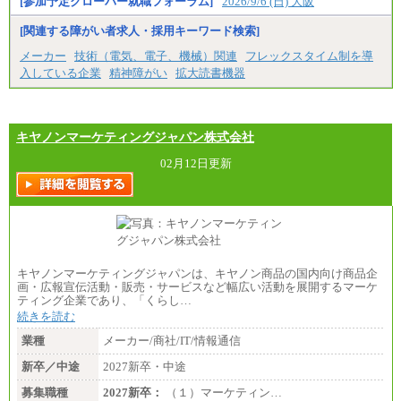
[参加予定クローバー就職フォーラム]
2026/9/6 (日) 大阪
基づき決定します。
※試用期間中も給与に変更はございません
[関連する障がい者求人・採用キーワード検索]
メーカー
技術（電気、電子、機械）関連
フレックスタイム制を導
入している企業
精神障がい
拡大読書機器
キヤノンマーケティングジャパン株式会社
02月12日更新
キヤノンマーケティングジャパンは、キヤノン商品の国内向け商品企
画・広報宣伝活動・販売・サービスなど幅広い活動を展開するマーケ
ティング企業であり、「くらし…
続きを読む
業種
メーカー/商社/IT/情報通信
新卒／中途
2027新卒・中途
募集職種
2027新卒：
（１）マーケティン…