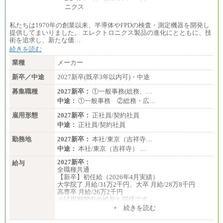
私たちは1970年の創業以来、半導体やFPDの検査・測定機器を開発し
提供してまいりました。 エレクトロニクス製品の進化にとともに、技
術を追求し、新たな価…
続きを読む
業種
メーカー
新卒／中途
2027新卒(既卒3年以内可)・中途
募集職種
2027新卒：
①一般事務(総務、…
中途：
①一般事務 ②総務・広…
雇用形態
2027新卒：
正社員/契約社員
中途：
正社員/契約社員
勤務地
2027新卒：
本社/東京（吉祥寺…
中途：
本社/東京（吉祥寺） …
2027新卒：
給与
全職種共通
【新卒】初任給（2026年4月実績）
大学院了 月給/31万2千円、大卒 月給/28万8千円
高専卒 月給/26万2千円
※試用期間中の給与も同様です
中途：
+ 続きを読む
全職種共通
【中途】月給19万8千円～