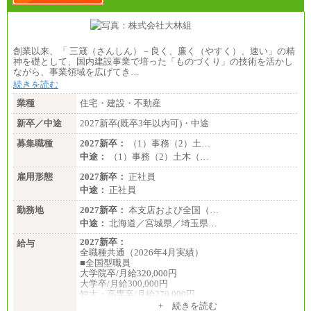
創業以来、「 三箴（さんしん）－良く、廉く（やすく）、速い」の精
神を礎として、国内建設事業で培った「ものづくり」の技術を活かし
ながら、事業領域を広げてき…
続きを読む
業種
住宅・建設・不動産
新卒／中途
2027新卒(既卒3年以内可)・中途
募集職種
2027新卒：
（1）事務（2）土…
中途：
（1）事務（2）土木（…
雇用形態
2027新卒：
正社員
中途：
正社員
勤務地
2027新卒：
本支店および全国（…
中途：
北海道／宮城県／埼玉県…
2027新卒：
給与
全職種共通（2026年4月実績）
■全国型職員
大学院卒/月給320,000円
大学卒/月給300,000円
短大・高専卒/月給270,000円
+ 続きを読む