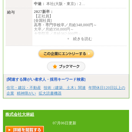
中途：
本社(大阪・東京)：2…
2027新卒：
給与
【正社員】
[全国社員]
高専・専門学校卒／月給348,000円～
大卒／月給350,000円～
大学院卒／月給362,000円～
[地域社員]月給295,000円～
+ 続きを読む
中途：
【正社員】
[全国社員]月給348,000円～
[地域社員]月給295,000円～
※試用期間中も給与に変更はございません
【契約社員】月給200,000円～
[関連する障がい者求人・採用キーワード検索]
住宅・建設・不動産
技術（建築、土木）関連
年間休日120日以上の
企業
精神障がい
拡大読書機器
株式会社大林組
07月06日更新