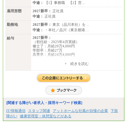
中途：
【1】事務職 【2】営…
雇用形態
2027新卒：
正社員
中途：
正社員
勤務地
2027新卒：
東京（品川本社）を…
中途：
・本社／品川（東京都港…
2027新卒：
給与
（初任給：2025年4月実績）
修士了：月給29万4,000円
学部卒：月給27万
高専卒：月給24万4,000円
+ 続きを読む
中途：
月給 250,000円～350,000円
想定年収 420万円～600万円
入社時の処遇（基本給・賞与）は経験・スキルを考
慮の上、当社規程に従い決定いたします。
経験・スキルによっては、記載額を超える場合もあ
ります。
※試用期間中も給与に変更はございません。
[関連する障がい者求人・採用キーワード検索]
IT/情報通信
スタッフ関連
アットホームな社風が自慢の企業
下肢
障がい
健康管理室・休憩室などがある