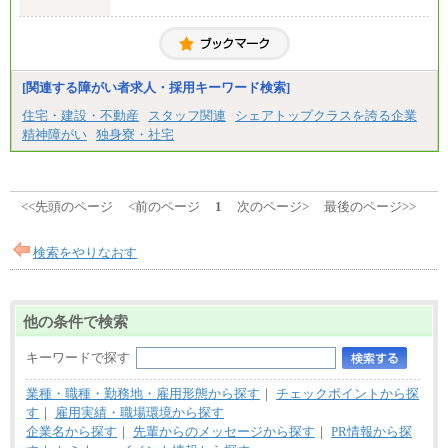
■拠点型職員※
大学院卒/月給256,000円～288,000円
大学卒/月給240,000円～270,000円
短大・高専卒/月給216,000円～243,000円
■特定職員※
[関連する障がい者求人・採用キーワード検索]
大学院卒/月給234,000円～263,000円
大学卒/月給219,000円～246,000円
住宅・建設・不動産
スタッフ関連
シェアトップクラスを誇る企業
短大・高専卒/月給197,000円～222,000円
精神障がい
独身寮・社宅
※拠点型職員、特定職員の給与は、生活の拠点が定
まることによるメリットおよび地域ごとの生計費な
どの地域差指数を勘案して拠点ごとに定めていま
す。
<<先頭のページ
<前のページ
1
次のページ>
最後のページ>>
中途：
全職種共通
月給制
検索をやりなおす
226,600円～390,100円（勤務地域等により異なりま
す）
・ご経験やスキルを考慮し、選考の中で決定いたし
ます。
他の条件で検索
・試用期間中も同額支給します。
キーワードで探す
業種・職種・勤務地・雇用形態から探す
｜
チェックポイントから探
す
｜
雇用実績・職場環境から探す
企業名から探す
｜
先輩からのメッセージから探す
｜
PR情報から探