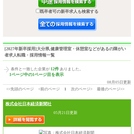
既卒者可の新卒求人も検索する
[2027年新卒採用]大分県,健康管理室・休憩室などがあるの障がい
者求人転職・採用情報一覧
12件
条件と一致した企業が
ありました。
1ページ中の1ページ目を表示
08月05日更新
<<先頭のページ
<前のページ
1
次のページ>
最後のページ>>
株式会社日本経済新聞社
05月21日更新