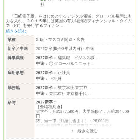
「日経電子版」をはじめとするデジタル領域、グローバル展開にも
力を入れ、２０１５年には英国の有力経済紙フィナンシャル・タイム
ズ（FT）を発行するフィナン…
続きを読む
業種
出版・マスコミ関連・広告
新卒／中途
2027新卒(既卒3年以内可)・中途
募集職種
2027新卒：
編集職 ビジネス職…
中途：
① グローバルユニット…
雇用形態
2027新卒：
正社員
中途：
正社員
勤務地
2027新卒：
東京本社 東京都…
中途：
東京本社 東京都千代…
2027新卒：
給与
【全職種共通】
大学卒：月給277,500円、大学院修了：月給294,000
円
諸手当一律（月給に含まず）：28,000円
※試用期間中も給与に変更はございません
中途：
+ 続きを読む
【全職種共通】
月給370,000円～