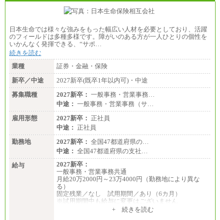
日本生命では様々な強みをもった幅広い人材を必要としており、活躍
のフィールドは多種多様です。障がいのある方が一人ひとりの個性を
いかんなく発揮できる、“サポ…
続きを読む
業種
証券・金融・保険
新卒／中途
2027新卒(既卒1年以内可)・中途
募集職種
2027新卒：
一般事務・営業事務…
中途：
一般事務・営業事務（サ…
雇用形態
2027新卒：
正社員
中途：
正社員
勤務地
2027新卒：
全国47都道府県の…
中途：
全国47都道府県の支社…
2027新卒：
給与
一般事務・営業事務共通
月給20万2000円～23万4000円（勤務地により異な
る）
固定残業／なし 試用期間／あり（6カ月）
※試用期間中も給与に変更はございません
中途：
+ 続きを読む
一般事務・営業事務共通