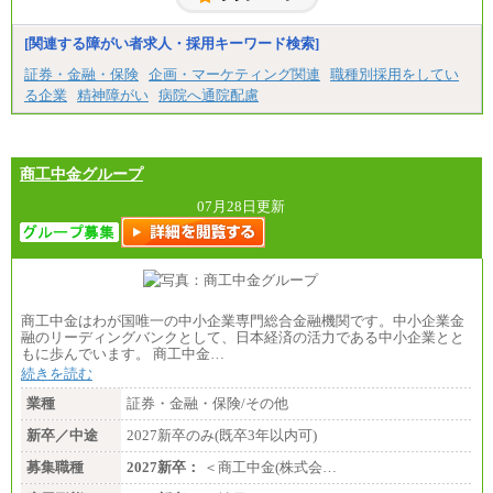
[関連する障がい者求人・採用キーワード検索]
証券・金融・保険
企画・マーケティング関連
職種別採用をしてい
る企業
精神障がい
病院へ通院配慮
商工中金グループ
07月28日更新
商工中金はわが国唯一の中小企業専門総合金融機関です。中小企業金
融のリーディングバンクとして、日本経済の活力である中小企業とと
もに歩んでいます。 商工中金…
続きを読む
業種
証券・金融・保険/その他
新卒／中途
2027新卒のみ(既卒3年以内可)
募集職種
2027新卒：
＜商工中金(株式会…