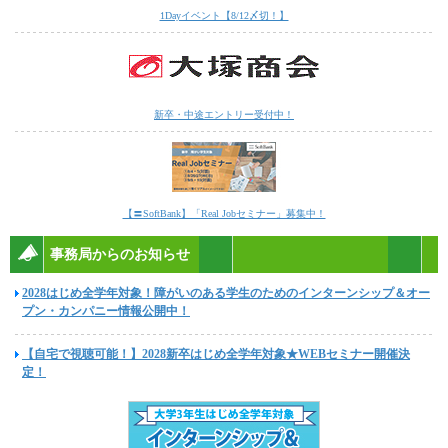
1Dayイベント【8/12〆切！】
新卒・中途エントリー受付中！
【〓SoftBank】「Real Jobセミナー」募集中！
事務局からのお知らせ
2028はじめ全学年対象！障がいのある学生のためのインターンシップ＆オー
プン・カンパニー情報公開中！
【自宅で視聴可能！】2028新卒はじめ全学年対象★WEBセミナー開催決
定！