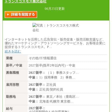
トランスコスモス株式会社
06月25日更新
インターネットを活用した広告宣伝・販売促進・販売活動支援など、
優れたマーケティング・アウトソーシングサービスを、お客様企業に
提供するトランスコスモス。P…
続きを読む
業種
その他/IT/情報通信
新卒／中途
2027新卒(既卒2年以内可)・中途
募集職種
2027新卒：
（１）事務スタッフ…
中途：
1）採用事務 2）事務…
雇用形態
2027新卒：
正社員
中途：
正社員/契約社員
勤務地
2027新卒：
東京／本社（豊島区…
中途：
北海道/札幌市 東京都…
2027新卒：
給与
※試用期間中も給与変更無し