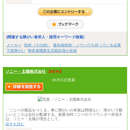
（3）業務職
大学院修了・大学卒業：月給21万円
短期大学・専門学校（2年制）卒業：月給20万円
※博士修了の方については、専門性や担当業務を考
慮して給与を決定いたします
※試用期間中も給与に変更はございません
中途：
（1）事務職（総合職・正社員） （2）技術職（総
[関連する障がい者求人・採用キーワード検索]
合職・正社員）
月給 208,000円以上
メーカー
技術（その他）
最先端技術・ノウハウを持っている企業
経験、能力等を考慮し、弊社規定により決定
下肢障がい
障害者職業生活相談員が在籍
試用期間中も給与に変更はございません
（3）技能職（正社員）
基本給
月給 182,400円以上
ソニー・太陽株式会社
【NEW】
08月05日更新
「ソニーの製品をつくる」事に障がいの有無は関係ない、障がいで難
しいところは会社が配慮する。創業当時ソニーのファウンダー井深大
は、ソニー・太陽が理念として…
続きを読む