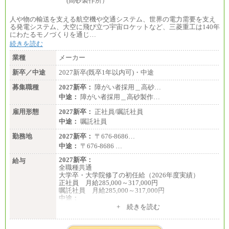
〔契約社員〕
札幌 ：時給1,100円～1,450円
人や物の輸送を支える航空機や交通システム、世界の電力需要を支え
東京 ：時給1,226円～1,400円
る発電システム、大空に飛び立つ宇宙ロケットなど、三菱重工は140年
横浜 ：時給1,225円～
にわたるモノづくりを通じ…
川口 ：時給1,150円～
続きを読む
大阪 ：時給1,177円～1,400円
佐世保：時給1,035円～
業種
メーカー
沖縄 ：時給1,025円～1,350円
※給与は実務経験・職種・配属部署によって異なり
新卒／中途
2027新卒(既卒1年以内可)・中途
ます
※交通費：月5万円まで
募集職種
2027新卒：
障がい者採用＿高砂…
中途：
障がい者採用＿高砂製作…
雇用形態
2027新卒：
正社員/嘱託社員
中途：
嘱託社員
勤務地
2027新卒：
〒676-8686…
中途：
〒676-8686 …
2027新卒：
給与
全職種共通
大学卒・大学院修了の初任給（2026年度実績）
正社員 月給285,000～317,000円
嘱託社員 月給285,000～317,000円
中途：
全職種共通
+ 続きを読む
月給217,650円～
（経験・能力等を踏まえて、当社規定により支給し
ます）