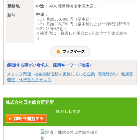
勤務地
中途：
神奈川県川崎市幸区大宮…
中途：
給与
（1）月給358,400 円（基本給）
（2）月給235,730 円（基本給および一律特別都市手
当21,430円含む）
※残業代は、超過した場合に1分単位で別途支給あ
り
[関連する障がい者求人・採用キーワード検索]
スタッフ関連
社会貢献活動を実施している企業
聴覚障がい
健康管
理室・休憩室などがある
株式会社日本総合研究所
06月15日更新