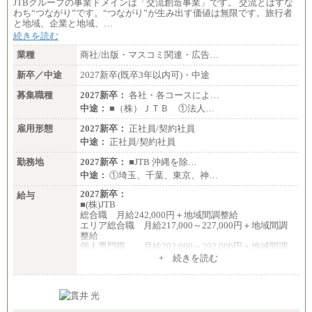
JTBグループの事業ドメインは「交流創造事業」です。 交流とはすな
わち“つながり”です。“つながり”が生み出す価値は無限です。旅行者
と地域、企業と地域、…
続きを読む
業種
商社/出版・マスコミ関連・広告…
新卒／中途
2027新卒(既卒3年以内可)・中途
募集職種
2027新卒：
各社・各コースによ…
中途：
■（株）ＪＴＢ ①法人…
雇用形態
2027新卒：
正社員/契約社員
中途：
正社員/契約社員
勤務地
2027新卒：
■JTB 沖縄を除…
中途：
①埼玉、千葉、東京、神…
2027新卒：
給与
■(株)JTB
総合職 月給242,000円＋地域間調整給
エリア総合職 月給217,000～227,000円＋地域間調
整給
個人専門職 月給202,000～202,000円＋地域間調
整給
+ 続きを読む
※詳細はJTBキャリアサイトよりご確認ください。
■(株)JTB商事
総合職 月給208,000～235,000円
エリア総合職 月給180,000～205,000円＋地域手当