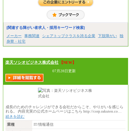
[関連する障がい者求人・採用キーワード検索]
メーカー
事務関連
シェアトップクラスを誇る企業
下肢障がい
独
身寮・社宅
楽天ソシオビジネス株式会社
【NEW】
07月28日更新
成長のためのチャレンジができる会社だからこそ、やりがいを感じら
れる。 内容充実の公式ホームページはこちら http://corp.rakuten.co…
続きを読む
業種
IT/情報通信