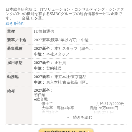
日本総合研究所は、ITソリューション・コンサルティング・シンクタ
ンクの3つの機能を有するSMBCグループの総合情報サービス企業で
す。 ・金融/ITを基…
続きを読む
業種
IT/情報通信
新卒／中途
2027新卒(既卒3年以内可)・中途
募集職種
2027新卒：
本社スタッフ（総合…
中途：
本社スタッフ
雇用形態
2027新卒：
正社員
中途：
契約社員
勤務地
2027新卒：
東京本社/東京都品…
中途：
東京本社/東京都品川区…
2027新卒：
給与
初任給
●総合職
修士了 月給 31万2000円
大学卒・専修4年卒 月給 28万6000円
専門3年卒 月給 27万円
専門2年・短大・高専卒 月給 26万円
+ 続きを読む
※博士課程修了は修士了の金額を最低額とし、
経験・能力を考慮のうえ、当社規程に基づき決定い
たします。