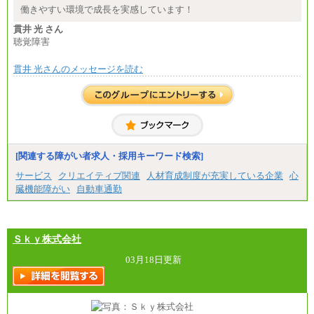
※詳細はJTBキャリアサイトよりご確認ください。
働きやすい環境で成長を実感しています！
■(株)JTBパブリッシング ※2027年新卒募集終了
貫井 光 さん
総合職 月給271,000円
聴覚障害
■(株)JTBビジネストラベルソリューションズ
貫井 光さんのメッセージを読む
総合職 月給220,000～230,000円＋地域間調整給
エリア総合職 月給206,000円～214,000＋地域間調
整給
※詳細はJTBキャリアサイトよりご確認ください。
■(株)JTBコミュニケーションデザイン
総合職 月給230,000円
みなし残業手当：20,000円（一律支給）※みなし
残業手当の残業時間は10.43時間。
[関連する障がい者求人・採用キーワード検索]
※超過勤務手当：みなし残業時間を超える残業時
サービス
クリエイティブ関連
人材育成制度が充実している企業
心
間に応じて、時間外手当等を支給。
臓機能障がい
自動車通勤
エリアサポート職 月給188,000円
※超過勤務手当：残業時間については全額時間外
手当を支給。
Ｓｋｙ株式会社
■（株）JTBグローバルマーケティング＆トラベル
総合職 月給242,000円＋地域間調整給
訪日事業職 月給202,000～227,000円＋地域間調整
03月18日更新
給
※詳細はJTBキャリアサイトよりご確認ください。
■(株)JTBビジネストランスフォーム
総合職 月給205,000～225,000円＋地域間調整給