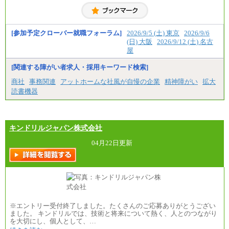
[参加予定クローバー就職フォーラム]
2026/9/5 (土) 東京
2026/9/6
(日) 大阪
2026/9/12 (土) 名古
屋
[関連する障がい者求人・採用キーワード検索]
商社
事務関連
アットホームな社風が自慢の企業
精神障がい
拡大
読書機器
キンドリルジャパン株式会社
04月22日更新
※エントリー受付終了しました。たくさんのご応募ありがとうござい
ました。 キンドリルでは、技術と将来について熱く、人とのつながり
を大切にし、個人として、…