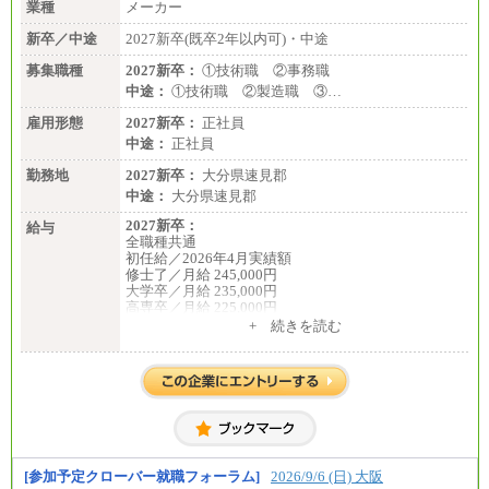
業種
メーカー
新卒／中途
2027新卒(既卒2年以内可)・中途
募集職種
2027新卒：
①技術職 ②事務職
中途：
①技術職 ②製造職 ③…
雇用形態
2027新卒：
正社員
中途：
正社員
勤務地
2027新卒：
大分県速見郡
中途：
大分県速見郡
2027新卒：
給与
全職種共通
初任給／2026年4月実績額
修士了／月給 245,000円
大学卒／月給 235,000円
高専卒／月給 225,000円
短大卒／月給 210,000円
+ 続きを読む
専門卒／月給 210,000円
※試用期間中も給与に変更はございません
※博士課程修了者は修士卒の金額を最低額とし、経
験・能力を考慮のうえ、当社規程に基づき決定いた
します
中途：
全職種共通
月給200,000円～350,000円
基本給は能力、過去の職歴を考慮の上、当社規定に
[参加予定クローバー就職フォーラム]
2026/9/6 (日) 大阪
基づき決定します。