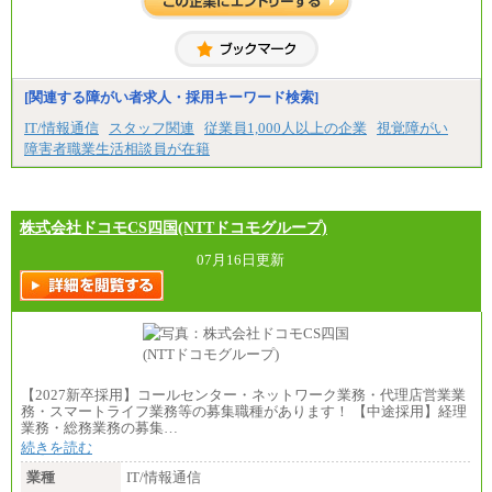
●一般職
大学卒 月給 25万3000
円
中途：
月給250,000円～300,000円
[関連する障がい者求人・採用キーワード検索]
※ご経験を考慮の上決定します
※試用期間はありません
IT/情報通信
スタッフ関連
従業員1,000人以上の企業
視覚障がい
障害者職業生活相談員が在籍
株式会社ドコモCS四国(NTTドコモグループ)
07月16日更新
【2027新卒採用】コールセンター・ネットワーク業務・代理店営業業
務・スマートライフ業務等の募集職種があります！ 【中途採用】経理
業務・総務業務の募集…
続きを読む
業種
IT/情報通信