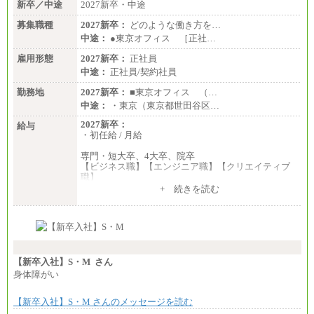
新卒／中途
2027新卒・中途
募集職種
2027新卒：
どのような働き方を…
中途：
●東京オフィス ［正社…
雇用形態
2027新卒：
正社員
中途：
正社員/契約社員
勤務地
2027新卒：
■東京オフィス （…
中途：
・東京（東京都世田谷区…
2027新卒：
給与
・初任給 / 月給
専門・短大卒、4大卒、院卒
【ビジネス職】【エンジニア職】【クリエイティブ
職】
一律：225,000円
+ 続きを読む
※試用期間中も給与に変更はございません 。
中途：
①月給：270,000円～320,000円
②④⑦⑩月給：225,000円～270,000円
③月給：250,000円～300,000円
⑤⑥月給：225,000円～300,000円
【新卒入社】S・M さん
⑧月給：240,000円～285,000円
身体障がい
⑨月給：250,000円～330,000円
【新卒入社】S・M さんのメッセージを読む
※経験、能力等を考慮の上、当社規定により決定