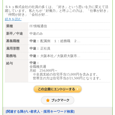
エリア総合職 月給185,000円＋地域間調整給
Ｓｋｙ株式会社の社員の多くは、「好き」という思いを力に変えて活
※詳細はJTBキャリアサイトよりご確認ください。
躍しています。 私たちが「好働力」と呼ぶこの力は、 「仕事が好き」
「仲間が好き」「会社が好…
■(株)JTBデータサービス ※2027年新卒募集終了
総合職 月給186,000～194,000円＋地域手当
続きを読む
※詳細はJTBキャリアサイトよりご確認ください。
業種
IT/情報通信
■I&Jデジタルイノベーション(株)
新卒／中途
中途のみ
総合職 月給224,500～242,600円＋地域手当
※詳細はJTBキャリアサイトよりご確認ください。
募集職種
中途：
配属例 １：総務職 ２…
＜有期社員コース＞
雇用形態
中途：
正社員
■(株)JTBビジネストランスフォーム
有期契約職 月給185,000～195,000円
勤務地
中途：
大阪本社／大阪府大阪市…
※詳細はJTBキャリアサイトよりご確認ください。
中途：
給与
■(株)JTBパブリッシング ※2027年新卒募集終了
全職種共通
総合職 月給241,000円
月給 254,000円～
中途：
※全員支給の住宅手当15,000円を含みます。
①月給227,000円以上
世帯主の方は住宅手当が21,500円となります。
②月給212,000円以上
③月給172,500円以上
④月給23万円～37万円
⑤月給20万円～25万円
⑥月給33万円～48万円
⑦月給271,000円以上
⑧～⑮月給200,000円〜月給400,000円
⑯月給185,000円以上
⑰月給237,000円以上
[関連する障がい者求人・採用キーワード検索]
⑱月給212,000円以上