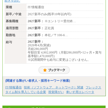
続きを読む
業種
IT/情報通信
新卒／中途
2027新卒のみ(既卒10年以内可)
募集職種
2027新卒：
※エントリー受付終…
雇用形態
2027新卒：
正社員
勤務地
2027新卒：
本社／〒106-6…
2027新卒：
給与
2026年4月(実績)
月給286,000円
年額目安 4,902,000円（月額286,000円×12ヶ月＋賞与
基準額1,470,000円）
※試用期間中も給与に変更はございません。
[関連する障がい者求人・採用キーワード検索]
IT/情報通信
技術（ソフトウェア、ネットワーク）関連
フレックス
タイム制を導入している企業
視覚障がい
車いす用エレベータ