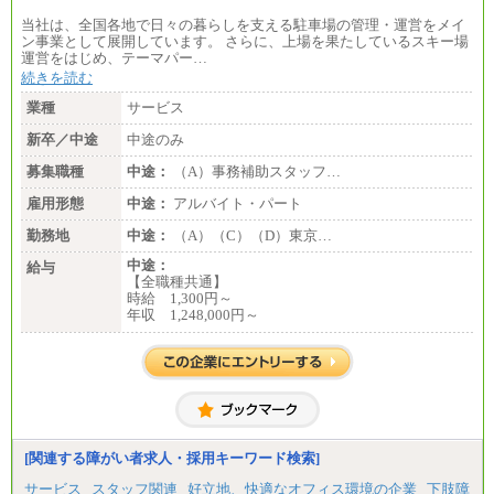
当社は、全国各地で日々の暮らしを支える駐車場の管理・運営をメイ
ン事業として展開しています。 さらに、上場を果たしているスキー場
運営をはじめ、テーマパー…
続きを読む
業種
サービス
新卒／中途
中途のみ
募集職種
中途：
（A）事務補助スタッフ…
雇用形態
中途：
アルバイト・パート
勤務地
中途：
（A）（C）（D）東京…
中途：
給与
【全職種共通】
時給 1,300円～
年収 1,248,000円～
[関連する障がい者求人・採用キーワード検索]
サービス
スタッフ関連
好立地、快適なオフィス環境の企業
下肢障