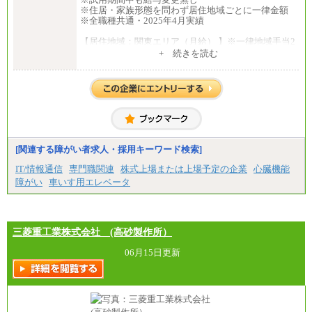
※住居・家族形態を問わず居住地域ごとに一律金額
※全職種共通・2025年4月実績
【居住地域：関東エリア（月給） 】※一律地域手当2
5,000円含む
+ 続きを読む
大学院卒：276,100円
大学卒：250,000円
高専卒：244,800円
短大・専門3年制卒：235,300円
短大・専門2年制卒：222,600円
専門1年制卒：212,900円
【居住地域：関西エリア（月給） 】※一律地域手当1
5,000円含む
[関連する障がい者求人・採用キーワード検索]
大学院卒：266,100円
大学卒：240,000円
IT/情報通信
専門職関連
株式上場または上場予定の企業
心臓機能
高専卒：234,800円
障がい
車いす用エレベータ
短大・専門3年制卒：225,300円
短大・専門2年制卒：212,600円
専門1年制卒：202,900円
中途：
【全職種共通】
三菱重工業株式会社 (高砂製作所）
〔正社員〕
月給212,900円～330,000円
06月15日更新
※実務経験に応じてご相談させていただきます（上
記金額を超える可能性あり）
※職種8）を除き、正社員の場合勤務地は本社のみと
なります
※交通費：月5万円まで