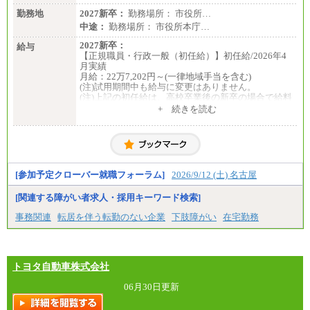
勤務地
2027新卒：
勤務場所： 市役所…
中途：
勤務場所： 市役所本庁…
2027新卒：
給与
【正規職員・行政一般（初任給）】初任給/2026年4
月実績
月給：22万7,202円～(一律地域手当を含む)
(注)試用期間中も給与に変更はありません。
(注)上記の初任給は、高校卒業後の新卒の場合で給料
月額に一律地域手当を加えたものです。
+ 続きを読む
(注)職務経験等がある場合には職務内容に応じ、その
経験年数を加味した金額となります。
【会計年度任用職員】初任給/2026年4月実績
週30時間勤務 月給：17万248円
週20時間勤務 月給：11万3,499円
[参加予定クローバー就職フォーラム]
2026/9/12 (土) 名古屋
(注)上記の初任給は、給料月額に一律地域手当を加え
たものです。
[関連する障がい者求人・採用キーワード検索]
中途：
【正規職員・行政一般（初任給）】初任給
事務関連
転居を伴う転勤のない企業
下肢障がい
在宅勤務
月給：22万7,202円～(一律地域手当を含む)
(注)試用期間中も給与に変更はありません。
(注)上記の初任給は、高校卒業後の新卒の場合で給料
月額に一律地域手当を加えたものです。
(注)職務経験等がある場合には職務内容に応じ、その
トヨタ自動車株式会社
経験年数を加味した金額となります。
(注)採用時までに給与改定があった場合は、改訂後の
06月30日更新
額となります。