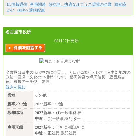
IT/情報通信
事務関連
好立地、快適なオフィス環境の企業
聴覚障
⑲東京：月給202,000 円以上 、京都：月給193,000 円
以上
がい
病院へ通院配慮
⑳月給205,000円以上
㉑月給185,000 円以上
㉒月給185,000 円以上
㉓月給224,500円以上
名古屋市役所
※全コース共通※ 能力・経験・勤務地などにより
異なります
※試用期間中も給与に変更はございません。
08月07日更新
名古屋は日本のほぼ中央に位置し、人口が230万人を超える中部地方の
政治・経済・文化の中枢都市です。 熱田神宮や織田信長・豊臣秀吉・
徳川家康の三英傑、尾張…
続きを読む
業種
その他
新卒／中途
2027新卒・中途
募集職種
2027新卒：
(1)一般事務 行…
中途：
(1)一般事務 行政一…
雇用形態
2027新卒：
正社員/嘱託社員
中途：
正社員/嘱託社員