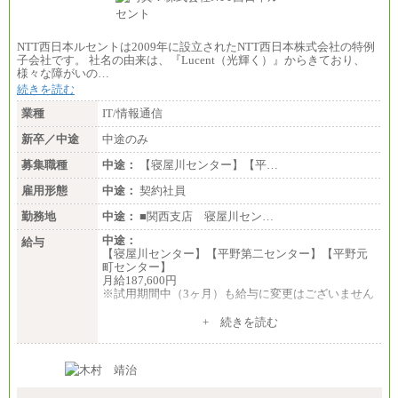
NTT西日本ルセントは2009年に設立されたNTT西日本株式会社の特例
子会社です。 社名の由来は、『Lucent（光輝く）』からきており、
様々な障がいの…
続きを読む
業種
IT/情報通信
新卒／中途
中途のみ
募集職種
中途：
【寝屋川センター】【平…
雇用形態
中途：
契約社員
勤務地
中途：
■関西支店 寝屋川セン…
中途：
給与
【寝屋川センター】【平野第二センター】【平野元
町センター】
月給187,600円
※試用期間中（3ヶ月）も給与に変更はございません
+ 続きを読む
【システム開発担当】
月給187,600円～
※スキル・資格・経験を考慮の上決定します。
※試用期間中（3ヶ月）も給与に変更はございません