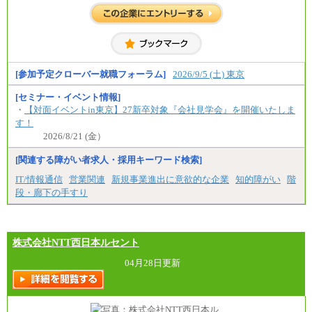
※試用期間中も給与に変更はございません。
[参加予定クローバー就職フォーラム]
2026/9/5 (土) 東京
[セミナー・イベント情報]
・
【対面イベントin東京】27新卒対象『会社見学会』を開催いたしま
す！
2026/8/21 (金）
[関連する障がい者求人・採用キーワード検索]
IT/情報通信
営業関連
新規事業進出に意欲的な企業
知的障がい
階
段・廊下の手すり
株式会社NTT西日本ルセント
04月28日更新