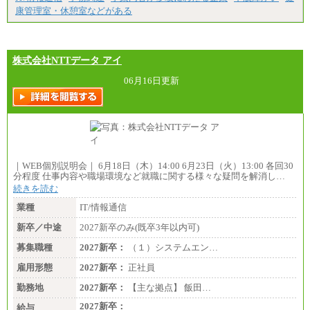
康管理室・休憩室などがある
株式会社NTTデータ アイ
06月16日更新
｜WEB個別説明会｜ 6月18日（木）14:00 6月23日（火）13:00 各回30
分程度 仕事内容や職場環境など就職に関する様々な疑問を解消し…
続きを読む
業種
IT/情報通信
新卒／中途
2027新卒のみ(既卒3年以内可)
募集職種
2027新卒：
（１）システムエン…
雇用形態
2027新卒：
正社員
勤務地
2027新卒：
【主な拠点】 飯田…
2027新卒：
給与