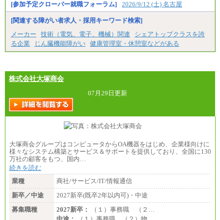
・専門卒（2年）／月給197,800円
[参加予定クローバー就職フォーラム]
2026/9/12 (土) 名古屋
※試用期間中も給与に変更はございません。
[関連する障がい者求人・採用キーワード検索]
中途：
メーカー
技術（電気、電子、機械）関連
シェアトップクラスを誇
（１）（２）
る企業
じん臓機能障がい
健康管理室・休憩室などがある
月給：270,000円～
想定年収：490万円～1,100万円
年収例：
・610万円/28歳・月給34万円
・1,090万円/38歳・月給59万円 *残業代・家族手当
株式会社大塚商会
対象外
07月29日更新
（３）
月給：190,000円～
想定年収：340万円～610万円
年収例：
・460万円/28歳・月給26万円
・520万円/32歳・月給29万円
大塚商会グループはコンピュータからOA機器をはじめ、企業様向けに
（４）
様々なシステム構築とサービス＆サポートを提供しており、全国に130
月給：201,000円～
万社の顧客をもつ、国内…
想定年収：360万円～680万円
続きを読む
年収例：
・520万円/32歳・月給29万円
業種
商社/サービス/IT/情報通信
年収例は賞与含む、残業代・家族手当含まず
新卒／中途
2027新卒(既卒2年以内可)・中途
※キャリアや能力等を考慮の上、当社規定により確
募集職種
2027新卒：
（１）事務職 （２…
定します
中途：
（１）事務職 （２）物…