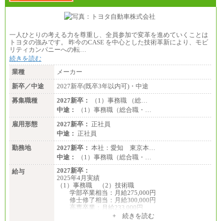
【会計年度任用職員】初任給
週30時間勤務 月給：17万248円
週20時間勤務 月給：11万3,499円
(注)上記の初任給は、給料月額に一律地域手当を加え
たものです。
一人ひとりの考える力を尊重し、全員参加で変革を進めていくことは
(注)採用時までに給与改定があった場合は、改訂後の
トヨタの強みです。 昨今のCASE を中心とした技術革新により、モビ
額となります。
リティカンパニーへの転…
続きを読む
業種
メーカー
新卒／中途
2027新卒(既卒3年以内可)・中途
募集職種
2027新卒：
（1）事務職 （総…
中途：
（1）事務職（総合職・…
雇用形態
2027新卒：
正社員
中途：
正社員
勤務地
2027新卒：
本社：愛知 東京本…
中途：
（1）事務職（総合職・…
2027新卒：
給与
2025年4月実績
（1）事務職 （2）技術職
学部卒業相当：月給275,000円
修士修了相当：月給300,000円
高専卒業：月給233,000円
+ 続きを読む