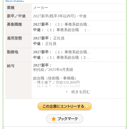
業種
メーカー
新卒／中途
2027新卒(既卒3年以内可)・中途
募集職種
2027新卒：
（１）事務系総合職…
中途：
（１）事務系総合職 （…
雇用形態
2027新卒：
正社員
中途：
正社員
勤務地
2027新卒：
（１）事務系総合職…
中途：
（１）事務系総合職（２…
2027新卒：
給与
初任給／2025年4月実績
総合職（技術職・事務職）
・博士修了／月給326,800円
・修士修了／月給301,000円
・大学卒／月給282,000円
+ 続きを読む
・高専卒（専攻科）／月給282,000円
・高専卒（本科）／月給256,000円
一般事務職
・博士修了、修士修了、大学卒／月給206,400円
・高専卒（専攻科）／月給206,400円
・高専卒（本科）月給197,800円
・短大卒／月給197,800円