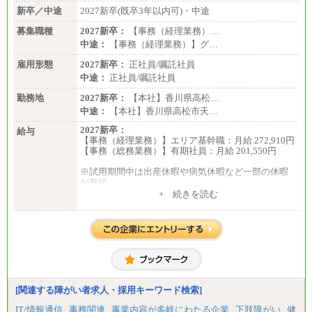
新卒／中途
2027新卒(既卒3年以内可)・中途
募集職種
2027新卒：
【事務（経理業務）…
中途：
【事務（経理業務）】グ…
雇用形態
2027新卒：
正社員/嘱託社員
中途：
正社員/嘱託社員
勤務地
2027新卒：
【本社】香川県高松…
中途：
【本社】香川県高松市天…
2027新卒：
給与
【事務（経理業務）】エリア基幹職：月給 272,910円
【事務（総務業務）】有期社員：月給 201,550円
※試用期間中は出産休暇や病気休暇など一部の休暇
が無給
中途：
+ 続きを読む
【事務（経理業務）】グループ基幹職：月給 272,910
円
【事務（総務業務）】有期社員 ：月給 201,550円
※試用期間中は出産休暇や病気休暇など一部の休暇
が無給
[関連する障がい者求人・採用キーワード検索]
IT/情報通信
事務関連
事業内容が多岐にわたる企業
下肢障がい
健