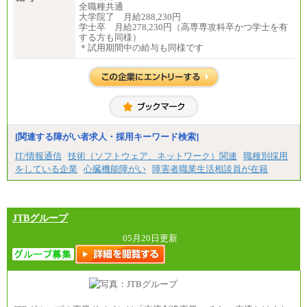
全職種共通
大学院了 月給288,230円
学士卒 月給278,230円（高専専攻科卒かつ学士を有
する方も同様）
＊試用期間中の給与も同様です
[関連する障がい者求人・採用キーワード検索]
IT/情報通信
技術（ソフトウェア、ネットワーク）関連
職種別採用
をしている企業
心臓機能障がい
障害者職業生活相談員が在籍
JTBグループ
05月20日更新