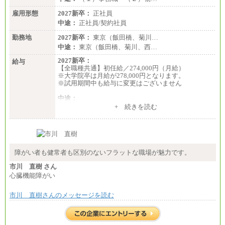
※残業手当：別途支給
※固定給に固定残業代含まず
雇用形態
2027新卒：
正社員
※試用期間中も給与に変更なし
中途：
正社員/契約社員
勤務地
2027新卒：
東京（飯田橋、菊川…
中途：
東京（飯田橋、菊川、西…
2027新卒：
給与
【全職種共通】初任給／274,000円（月給）
※大学院卒は月給が278,000円となります。
※試用期間中も給与に変更はございません
中途：
（１）～（４）274,000円（月給）～
+ 続きを読む
（５）235,000円（月給）～
※経験・年齢などを考慮のうえ、当社規程により優
遇します。
※業務内容・勤務形態に応じて、上記給与の範囲内
でご相談をさせていただく事があります
※試用期間中も給与に変更はございません
障がい者も健常者も区別のないフラットな職場が魅力です。
市川 直樹 さん
心臓機能障がい
市川 直樹さんのメッセージを読む