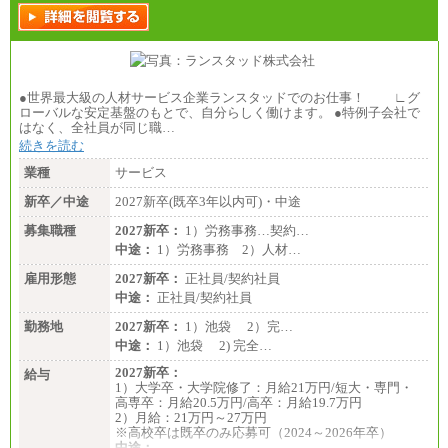
●世界最大級の人材サービス企業ランスタッドでのお仕事！ ∟グ
ローバルな安定基盤のもとで、自分らしく働けます。 ●特例子会社で
はなく、全社員が同じ職…
続きを読む
業種
サービス
新卒／中途
2027新卒(既卒3年以内可)・中途
募集職種
2027新卒：
1）労務事務…契約…
中途：
1）労務事務 2）人材…
雇用形態
2027新卒：
正社員/契約社員
中途：
正社員/契約社員
勤務地
2027新卒：
1）池袋 2）完…
中途：
1）池袋 2) 完全…
2027新卒：
給与
1）大学卒・大学院修了：月給21万円/短大・専門・
高専卒：月給20.5万円/高卒：月給19.7万円
2）月給：21万円～27万円
※高校卒は既卒のみ応募可（2024～2026年卒）
中途：