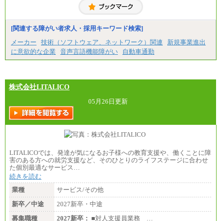
㉑月給185,000 円以上
㉒月給185,000 円以上
㉓月給224,500円以上
[関連する障がい者求人・採用キーワード検索]
※全コース共通※ 能力・経験・勤務地などにより
異なります
メーカー
技術（ソフトウェア、ネットワーク）関連
新規事業進出
※試用期間中も給与に変更はございません。
に意欲的な企業
音声言語機能障がい
自動車通勤
株式会社LITALICO
05月26日更新
LITALICOでは、発達が気になるお子様への教育支援や、働くことに障
害のある方への就労支援など、そのひとりのライフステージに合わせ
た個別最適なサービス…
続きを読む
業種
サービス/その他
新卒／中途
2027新卒・中途
募集職種
2027新卒：
■対人支援員業務 …