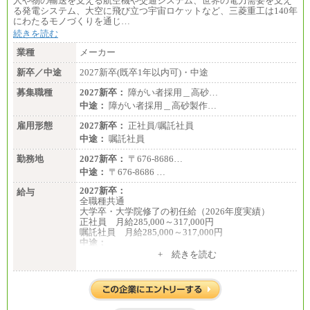
人や物の輸送を支える航空機や交通システム、世界の電力需要を支え
■(株)JTBデータサービス ※2027年新卒募集終了
る発電システム、大空に飛び立つ宇宙ロケットなど、三菱重工は140年
総合職 月給186,000～194,000円＋地域手当
にわたるモノづくりを通じ…
※詳細はJTBキャリアサイトよりご確認ください。
続きを読む
■I&Jデジタルイノベーション(株)
業種
メーカー
総合職 月給224,500～242,600円＋地域手当
※詳細はJTBキャリアサイトよりご確認ください。
新卒／中途
2027新卒(既卒1年以内可)・中途
＜有期社員コース＞
募集職種
2027新卒：
障がい者採用＿高砂…
■(株)JTBビジネストランスフォーム
中途：
障がい者採用＿高砂製作…
有期契約職 月給185,000～195,000円
※詳細はJTBキャリアサイトよりご確認ください。
雇用形態
2027新卒：
正社員/嘱託社員
中途：
嘱託社員
■(株)JTBパブリッシング ※2027年新卒募集終了
総合職 月給241,000円
勤務地
2027新卒：
〒676-8686…
中途：
中途：
〒676-8686 …
①月給227,000円以上
②月給212,000円以上
2027新卒：
給与
③月給172,500円以上
全職種共通
④月給23万円～37万円
大学卒・大学院修了の初任給（2026年度実績）
⑤月給20万円～25万円
正社員 月給285,000～317,000円
⑥月給33万円～48万円
嘱託社員 月給285,000～317,000円
⑦月給271,000円以上
中途：
⑧～⑮月給200,000円〜月給400,000円
全職種共通
+ 続きを読む
⑯月給185,000円以上
月給217,650円～
⑰月給237,000円以上
（経験・能力等を踏まえて、当社規定により支給し
⑱月給212,000円以上
ます）
⑲東京：月給202,000 円以上 、京都：月給193,000 円
以上
⑳月給205,000円以上