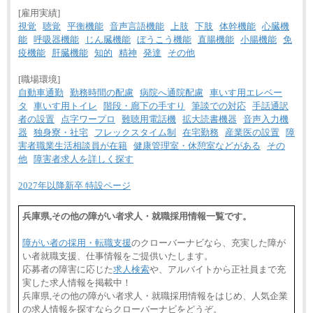
[雇用実績]
視覚
聴覚
平衡機能
音声言語機能
上肢
下肢
体幹機能
心臓機
能
呼吸器機能
じん臓機能
ぼうこう機能
直腸機能
小腸機能
免
疫機能
肝臓機能
知的
精神
発達
その他
[職場環境]
自動車通勤
勤務時間の配慮
病院へ通院配慮
車いす用エレベー
タ
車いす用トイレ
階段・廊下の手すり
筆談での対応
手話通訳
者の設置
点字ワープロ
難聴用電話機
拡大読書機器
音声入力機
器
独身寮・社宅
フレックスタイム制
在宅勤務
産業医の設置
障
害者職業生活相談員が在籍
健康管理室・休憩室などがある
その
他
障害者求人を詳しく探す
2027年以降新卒 特設ページ
兵庫県,その他の障がい者求人・就職採用情報一覧です。
障がい者の採用・転職支援
のクローバーナビなら、充実した障が
い者就職支援、仕事情報をご提供いたします。
応募者の障害に応じた
求人検索
や、アルバイトから正社員まで充
実した求人情報を掲載中！
兵庫県,その他の障がい者求人・就職採用情報をはじめ、人気企業
の求人情報を探すならクローバーナビをどうぞ。