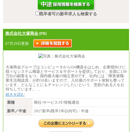
既卒者可の新卒求人も検索する
株式会社大塚商会
[PR]
07月29日更新
大塚商会グループはコンピュータからOA機器をはじめ、企業様向けに
様々なシステム構築とサービス＆サポートを提供しており、全国に130
万社の顧客をもつ、国内最大級の独立系SIです。社内には「障害者職
業生活相談員」が約10名いますので、入社後のサポート体制も整って
います。どんなことにもチャレンジしたいという、意欲のある人をお
待ちしています。…
続きを読む
業種
商社/サービス/IT/情報通信
新卒／中途
2027新卒(既卒2年以内可)・中途