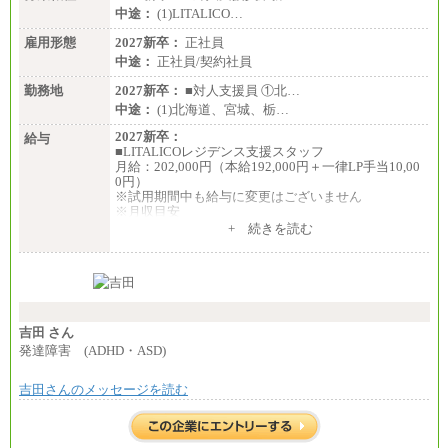
中途：
(1)LITALICO…
雇用形態
2027新卒：
正社員
中途：
正社員/契約社員
勤務地
2027新卒：
■対人支援員 ①北…
中途：
(1)北海道、宮城、栃…
2027新卒：
給与
■LITALICOレジデンス支援スタッフ
月給：202,000円（本給192,000円＋一律LP手当10,00
0円）
※試用期間中も給与に変更はございません
※月収目安
月給：202,000円
+ 続きを読む
夜勤手当：28,000円（月4回）※1回7,000円、実際の
夜勤回数により変動
東京都居住支援特別手当：20,000円（※支給期間・
条件あり）
---
計：250,000円
吉田 さん
■その他職種共通
発達障害 (ADHD・ASD)
月給：25万3,400円～
※固定残業代20時間分を手当に含む(33,900円～)
吉田さんのメッセージを読む
※20時間を超過した場合は別途支給
※試用期間中も給与に変更はございません
中途：
(1)(2)月給：25万3400円～28万5900円