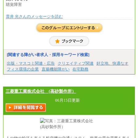
総合職 月給271,000円
聴覚障害
■(株)JTBビジネストラベルソリューションズ
貫井 光さんのメッセージを読む
総合職 月給220,000～230,000円＋地域間調整給
エリア総合職 月給206,000円～214,000＋地域間調
整給
※詳細はJTBキャリアサイトよりご確認ください。
■(株)JTBコミュニケーションデザイン
総合職 月給230,000円
みなし残業手当：20,000円（一律支給）※みなし
残業手当の残業時間は10.43時間。
[関連する障がい者求人・採用キーワード検索]
※超過勤務手当：みなし残業時間を超える残業時
出版・マスコミ関連・広告
クリエイティブ関連
好立地、快適なオ
間に応じて、時間外手当等を支給。
フィス環境の企業
直腸機能障がい
在宅勤務
エリアサポート職 月給188,000円
※超過勤務手当：残業時間については全額時間外
手当を支給。
三菱重工業株式会社 (高砂製作所）
■（株）JTBグローバルマーケティング＆トラベル
総合職 月給242,000円＋地域間調整給
訪日事業職 月給202,000～227,000円＋地域間調整
06月15日更新
給
※詳細はJTBキャリアサイトよりご確認ください。
■(株)JTBビジネストランスフォーム
総合職 月給205,000～225,000円＋地域間調整給
エリア総合職 月給185,000円＋地域間調整給
※詳細はJTBキャリアサイトよりご確認ください。