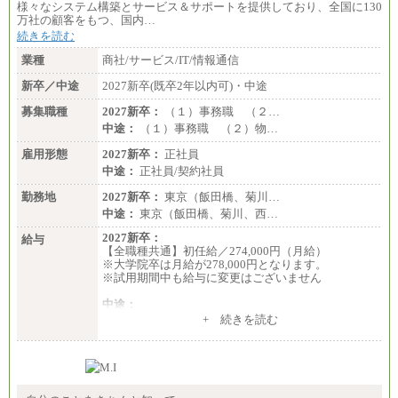
様々なシステム構築とサービス＆サポートを提供しており、全国に130
万社の顧客をもつ、国内…
続きを読む
業種
商社/サービス/IT/情報通信
新卒／中途
2027新卒(既卒2年以内可)・中途
募集職種
2027新卒：
（１）事務職 （２…
中途：
（１）事務職 （２）物…
雇用形態
2027新卒：
正社員
中途：
正社員/契約社員
勤務地
2027新卒：
東京（飯田橋、菊川…
中途：
東京（飯田橋、菊川、西…
2027新卒：
給与
【全職種共通】初任給／274,000円（月給）
※大学院卒は月給が278,000円となります。
※試用期間中も給与に変更はございません
中途：
（１）～（４）274,000円（月給）～
+ 続きを読む
（５）235,000円（月給）～
※経験・年齢などを考慮のうえ、当社規程により優
遇します。
※業務内容・勤務形態に応じて、上記給与の範囲内
でご相談をさせていただく事があります
※試用期間中も給与に変更はございません