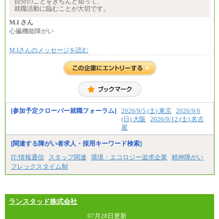
自分のことをきちんと知って、
就職活動に臨むことが大切です。
M.I さん
心臓機能障がい
M.Iさんのメッセージを読む
[参加予定クローバー就職フォーラム]
2026/9/5 (土) 東京
2026/9/6
(日) 大阪
2026/9/12 (土) 名古
屋
[関連する障がい者求人・採用キーワード検索]
IT/情報通信
スタッフ関連
環境・エコロジー追求企業
精神障がい
フレックスタイム制
ランスタッド株式会社
07月28日更新