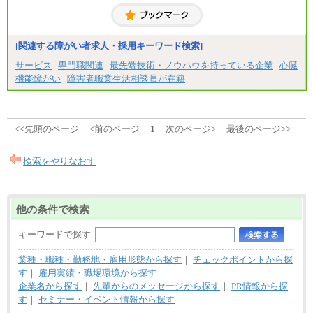
※固定残業代20時間分を手当に含む(33,900円～38,20
0円)
※20時間を超過した場合は別途支給
※試用期間中も給与に変更はございません
[関連する障がい者求人・採用キーワード検索]
サービス
専門職関連
最先端技術・ノウハウを持っている企業
心臓
機能障がい
障害者職業生活相談員が在籍
<<先頭のページ
<前のページ
1
次のページ>
最後のページ>>
検索をやりなおす
他の条件で検索
キーワードで探す
業種・職種・勤務地・雇用形態から探す
｜
チェックポイントから探
す
｜
雇用実績・職場環境から探す
企業名から探す
｜
先輩からのメッセージから探す
｜
PR情報から探
す
｜
セミナー・イベント情報から探す