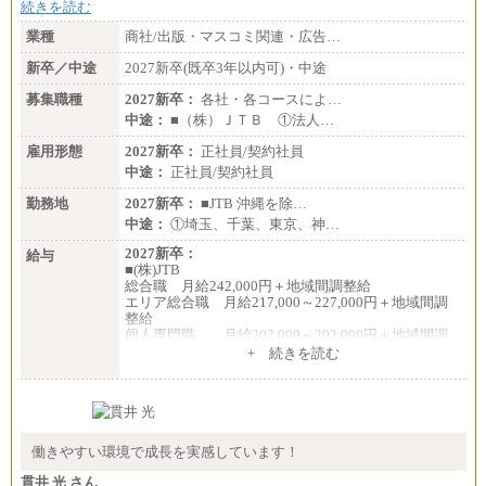
続きを読む
業種
商社/出版・マスコミ関連・広告…
新卒／中途
2027新卒(既卒3年以内可)・中途
募集職種
2027新卒：
各社・各コースによ…
中途：
■（株）ＪＴＢ ①法人…
雇用形態
2027新卒：
正社員/契約社員
中途：
正社員/契約社員
勤務地
2027新卒：
■JTB 沖縄を除…
中途：
①埼玉、千葉、東京、神…
2027新卒：
給与
■(株)JTB
総合職 月給242,000円＋地域間調整給
エリア総合職 月給217,000～227,000円＋地域間調
整給
個人専門職 月給202,000～202,000円＋地域間調
整給
+ 続きを読む
※詳細はJTBキャリアサイトよりご確認ください。
■(株)JTB商事
総合職 月給208,000～235,000円
エリア総合職 月給180,000～205,000円＋地域手当
※詳細はJTBキャリアサイトよりご確認ください。
働きやすい環境で成長を実感しています！
■(株)JTBパブリッシング ※2027年新卒募集終了
貫井 光 さん