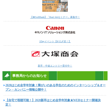
【〓SoftBank】「Real Jobセミナー」募集中！
1Dayイベント【8/12〆切！】
新卒・中途エントリー受付中！
事務局からのお知らせ
2028はじめ全学年対象！障がいのある学生のためのインターンシップ＆オー
プン・カンパニー情報公開中！
【自宅で視聴可能！】2028新卒はじめ全学年対象★WEBセミナー開催決
定！