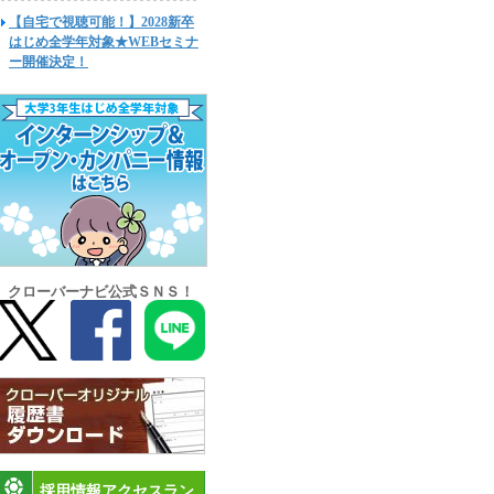
【自宅で視聴可能！】2028新卒
はじめ全学年対象★WEBセミナ
ー開催決定！
クローバーナビ公式ＳＮＳ！
採用情報アクセスラン