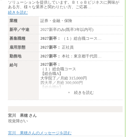
・610万円/28歳・月給34万円
ソリューションを提供しています。ＢｔｏＢビジネスに興味が
・1,090万円/38歳・月給59万円 *残業代・
ある方、様々な業界と関わりたい方、ご応募…
家族手当対象外
続きを読む
（３）
業種
証券・金融・保険
月給：190,000円～
想定年収：340万円～610万円
新卒／中途
2027新卒のみ(既卒3年以内可)
年収例：
・460万円/28歳・月給26万円
募集職種
2027新卒：
（１）総合職コース…
・520万円/32歳・月給29万円
雇用形態
2027新卒：
正社員
（４）
月給：201,000円～
勤務地
2027新卒：
本社：東京都千代田…
想定年収：360万円～680万円
2027新卒：
年収例：
給与
（１）総合職コース
・520万円/32歳・月給29万円
【総合職A】
大学院了／月給 315,000円
年収例は賞与含む、残業代・家族手当含まず
四大卒／月給 300,000円
【総合職B】
※キャリアや能力等を考慮の上、当社規定に
大学院了／月給 282,000円
より確定します
+ 続きを読む
四大卒／月給 270,000円
※残業手当：別途支給
※固定給に固定残業代含まず
（２）業務職
※試用期間中も給与に変更なし
月給198,300円
宮川 果穂 さん
視覚障がい
宮川 果穂さんのメッセージを読む