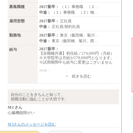
※試用期間中の条件変更：無
募集職種
2027新卒：
（１）事務職 （２…
中途：
（１）事務職 （２）物…
雇用形態
2027新卒：
正社員
中途：
正社員/契約社員
勤務地
2027新卒：
東京（飯田橋、菊川…
中途：
東京（飯田橋、菊川、西…
2027新卒：
給与
【全職種共通】初任給／274,000円（月給）
※大学院卒は月給が278,000円となります。
※試用期間中も給与に変更はございません
中途：
（１）～（４）274,000円（月給）～
+ 続きを読む
（５）235,000円（月給）～
※経験・年齢などを考慮のうえ、当社規程に
より優遇します。
※業務内容・勤務形態に応じて、上記給与の
自分のことをきちんと知って、
範囲内でご相談をさせていただく事がありま
就職活動に臨むことが大切です。
す
※試用期間中も給与に変更はございません
M.I さん
心臓機能障がい
M.Iさんのメッセージを読む