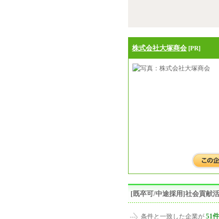
株式会社大塚商会
[PR]
[既卒可/中途採用]社会貢
51
条件と一致した企業が