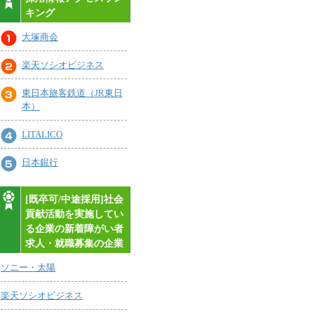
キング
大塚商会
楽天ソシオビジネス
東日本旅客鉄道（JR東日
本）
LITALICO
日本銀行
[既卒可/中途採用]社会
貢献活動を実施してい
る企業の新着障がい者
求人・就職募集の企業
ソニー・太陽
楽天ソシオビジネス