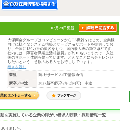
07月29日更新
大塚商会グループはコンピュータからOA機器をはじめ、企業様
向けに様々なシステム構築とサービス＆サポートを提供してお
り、全国に130万社の顧客をもつ、国内最大級の独立系SIです。
社内には「障害者職業生活相談員」が約10名いますので、入社
後のサポート体制も整っています。どんなことにもチャレンジ
したいという、意欲のある人をお待ちしています。…
続きを読む
業種
商社/サービス/IT/情報通信
新卒／中途
2027新卒(既卒2年以内可)・中途
献活動を実施している企業の障がい者求人転職・採用情報一覧
件
ありました。