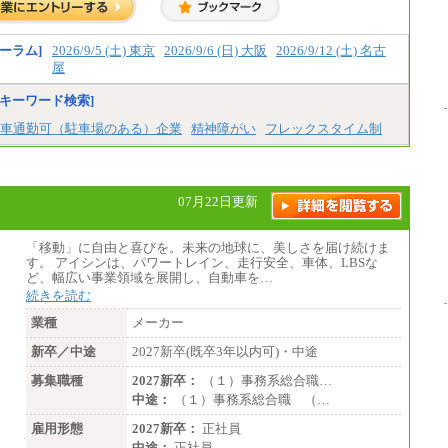
ーラム]
2026/9/5 (土) 東京
2026/9/6 (日) 大阪
2026/9/12 (土) 名古
屋
キーワード検索]
車通勤可（駐車場のある）企業
精神障がい
フレックスタイム制
07月22日更新
「移動」に自由と喜びを。未来の地球に、美しさを届け続けま
す。 アイシンは、パワートレイン、走行安全、車体、LBSな
ど、幅広い事業領域を展開し、自動車を…
続きを読む
業種
メーカー
新卒／中途
2027新卒(既卒3年以内可)・中途
募集職種
2027新卒：
（１）事務系総合職…
中途：
（１）事務系総合職 （…
雇用形態
2027新卒：
正社員
中途：
正社員