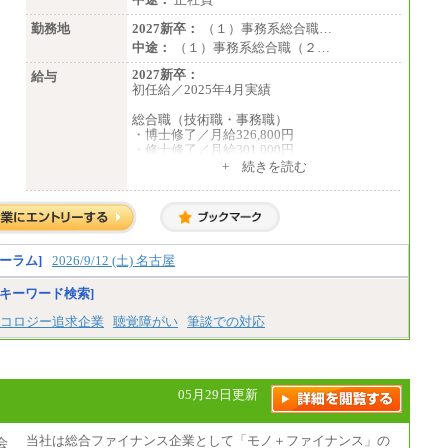
勤務地
2027新卒：
（１）事務系総合職…
中途：
（１）事務系総合職（２…
2027新卒：
給与
初任給／2025年4月実績
総合職（技術職・事務職）
・博士修了／月給326,800円
・修士修了／月給301,000円
・大学卒／月給282,000円
+ 続きを読む
・高専卒（専攻科）／月給282,000円
・高専卒（本科）／月給256,000円
一般事務職
・博士修了、修士修了、大学卒／月給206,40
0円
ーラム]
2026/9/12 (土) 名古屋
・高専卒（専攻科）／月給206,400円
・高専卒（本科）月給197,800円
キーワード検索]
・短大卒／月給197,800円
・専門卒（2年）／月給197,800円
コロジー追求企業
聴覚障がい
筆談での対応
※試用期間中も給与に変更はございません。
中途：
（１）（２）
05月29日更新
月給：270,000円～
想定年収：490万円～1,100万円
年収例：
当社は総合ファイナンス企業として「モノ＋ファイナンス」の