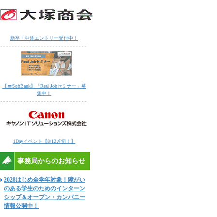
新卒・中途エントリー受付中！
【〓SoftBank】「Real Jobセミナー」募
集中！
1Dayイベント【8/12〆切！】
事務局からのお知らせ
2028はじめ全学年対象！障がい
のある学生のためのインターン
シップ＆オープン・カンパニー
情報公開中！