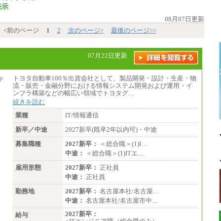
表示
08月07日更新
<前のページ
1
2
次のページ>
最後のページ>>
07月22日更新
トヨタ自動車100％出資会社として、製品開発・設計・生産・物
流・販売・金融分野における情報システム開発および運用・イ
ンフラ構築などの幅広い領域でトヨタグ…
続きを読む
業種
IT/情報通信
新卒／中途
2027新卒(既卒2年以内可)・中途
募集職種
2027新卒：
＜総合職＞(1)I…
中途：
＜総合職＞(1)ITエ…
雇用形態
2027新卒：
正社員
中途：
正社員
勤務地
2027新卒：
名古屋本社/名古屋…
中途：
名古屋本社/名古屋市中…
2027新卒：
給与