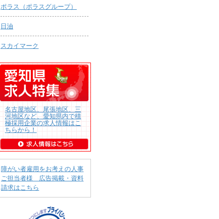
ポラス（ポラスグループ）
日油
スカイマーク
名古屋地区、尾張地区、三
河地区など、愛知県内で積
極採用企業の求人情報はこ
ちらから！
障がい者雇用をお考えの人事
ご担当者様 広告掲載・資料
請求はこちら