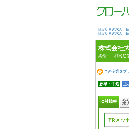
会
社
情
報
本
文
へ
障がい者の求人・採
障がい者の求人・採
株式会社
業種：
IT/情報通
この企業をブ
新卒・中途
正
20
会社情報
求
PRメッ