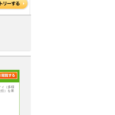
ティ（多様
責任）を果