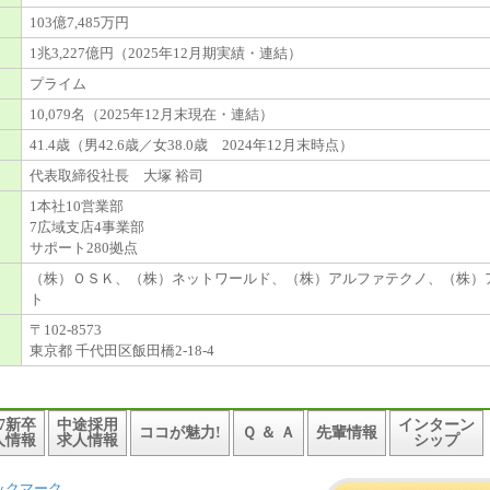
103億7,485万円
1兆3,227億円（2025年12月期実績・連結）
プライム
10,079名（2025年12月末現在・連結）
41.4歳（男42.6歳／女38.0歳 2024年12月末時点）
代表取締役社長 大塚 裕司
1本社10営業部
7広域支店4事業部
サポート280拠点
（株）ＯＳＫ、（株）ネットワールド、（株）アルファテクノ、（株）
ト
〒102-8573
東京都 千代田区飯田橋2-18-4
27新卒
中途採用
インターン
ココが魅力!
Ｑ ＆ Ａ
先輩情報
人情報
求人情報
シップ
ックマーク