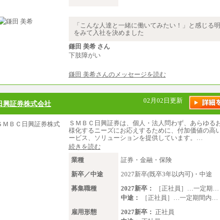
※卓越した能力、高度な技術や実
の方で、それらを入社後の実業務
揮できると認められる場合は、 上
「こんな人達と一緒に働いてみたい！」と感じる
関わらず個別設定することがあり
をみて入社を決めました
▼アソシエイト職
鎌田 美希 さん
月給235,000円
下肢障がい
全職種2025年度実績
鎌田 美希さんのメッセージを読む
※営業職に支給するインセンティ
※試用期間中も給与に変更はござ
中途：
02月02日更新
日興証券株式会社
基本月給／20万5000円以上(正社
員）
ＳＭＢＣ日興証券は、個人・法人問わず、あらゆる
※経験、能力を考慮の上、当社
様化するニーズにお応えするために、付加価値の高
り優遇いたします
ービス、ソリューションを提供しています。…
※自己成長支援金(10,000円）
続きを読む
※別途、Workstyle支援金(月額4
業種
証券・金融・保険
新卒／中途
2027新卒(既卒3年以内可)・中途
募集職種
2027新卒：
［正社員］…一定期…
中途：
［正社員］…一定期間内…
雇用形態
2027新卒：
正社員