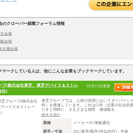
会のクローバー就職フォーラム情報
) 東京会場
) 大阪会場
土) 名古屋会場
クマークしている人は、他にこんな企業もブックマークしています。
ープ(株式会社東芝、東芝デバイス＆ストレ
05月15日更新
社)
東芝グループでは、人材の採用においてダイバーシ
性）を推進しています。これはCSR（企業の社会的
たすと同時に、さまざまな個性・価値観を…
続きを読む
業種
メーカー/IT/情報通信
新卒／中途
2027新卒(既卒3年以内可)・中途