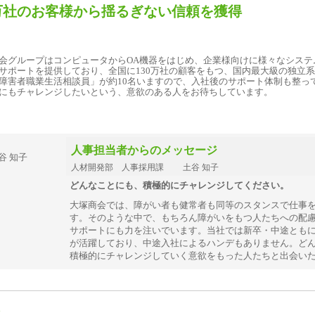
0万社のお客様から揺るぎない信頼を獲得
会グループはコンピュータからOA機器をはじめ、企業様向けに様々なシステ
サポートを提供しており、全国に130万社の顧客をもつ、国内最大級の独立系
障害者職業生活相談員」が約10名いますので、入社後のサポート体制も整っ
にもチャレンジしたいという、意欲のある人をお待ちしています。
人事担当者からのメッセージ
人材開発部 人事採用課 土谷 知子
どんなことにも、積極的にチャレンジしてください。
大塚商会では、障がい者も健常者も同等のスタンスで仕事
す。そのような中で、もちろん障がいをもつ人たちへの配
サポートにも力を注いでいます。当社では新卒・中途とも
が活躍しており、中途入社によるハンデもありません。ど
積極的にチャレンジしていく意欲をもった人たちと出会い