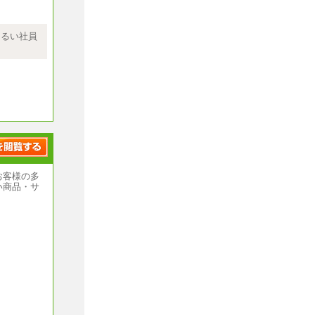
績をお持ち
において発
記の給与に
明るい社員
ます
ブは除く
いません
員・準社
お客様の多
規定によ
い商品・サ
を含む
,000円）