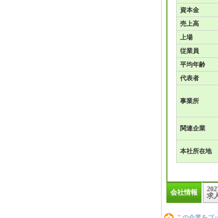
資本金
売上高
上場
従業員
平均年齢
代表者
事業所
関連企業
本社所在地
20
会社情報
求
この企業をブ