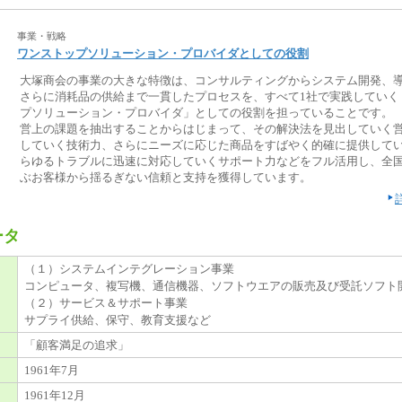
事業・戦略
ワンストップソリューション・プロバイダとしての役割
大塚商会の事業の大きな特徴は、コンサルティングからシステム開発、
さらに消耗品の供給まで一貫したプロセスを、すべて1社で実践していく
プソリューション・プロバイダ」としての役割を担っていることです。
営上の課題を抽出することからはじまって、その解決法を見出していく
していく技術力、さらにニーズに応じた商品をすばやく的確に提供して
らゆるトラブルに迅速に対応していくサポート力などをフル活用し、全国
ぶお客様から揺るぎない信頼と支持を獲得しています。
ータ
（１）システムインテグレーション事業
コンピュータ、複写機、通信機器、ソフトウエアの販売及び受託ソフト
（２）サービス＆サポート事業
サプライ供給、保守、教育支援など
「顧客満足の追求」
1961年7月
1961年12月