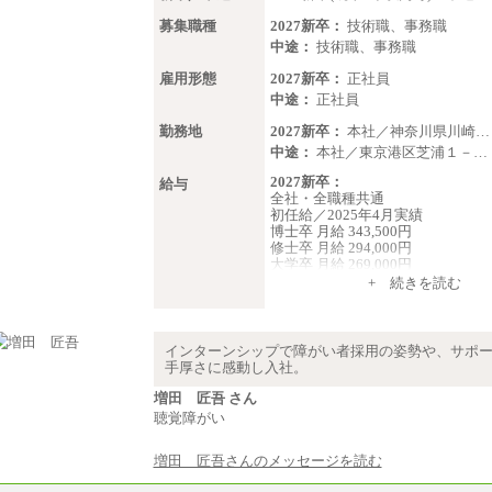
募集職種
2027新卒：
技術職、事務職
中途：
技術職、事務職
雇用形態
2027新卒：
正社員
中途：
正社員
勤務地
2027新卒：
本社／神奈川県川崎…
中途：
本社／東京港区芝浦１－…
2027新卒：
給与
全社・全職種共通
初任給／2025年4月実績
博士卒 月給 343,500円
修士卒 月給 294,000円
大学卒 月給 269,000円
※試用期間の給与に変更はござい
+ 続きを読む
中途：
経験・能力を考慮し、下記を下限
します。
インターンシップで障がい者採用の姿勢や、サポ
2025年新卒初任給 大学卒／月給 大
手厚さに感動し入社。
000円
増田 匠吾 さん
聴覚障がい
増田 匠吾さんのメッセージを読む