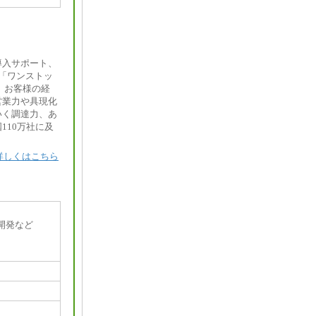
導入サポート、
「ワンストッ
 お客様の経
営業力や具現化
いく調達力、あ
110万社に及
詳しくはこちら
開発など