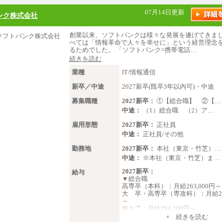
07月14日更新
ンク株式会社
創業以来、ソフトバンクは様々な発展を遂げてきま
べては「情報革命で人々を幸せに」という経営理念
るためでした。 「ソフトバンク=携帯電話…
続きを読む
業種
IT/情報通信
新卒／中途
2027新卒(既卒3年以内可)・中途
募集職種
2027新卒：
①【総合職】 ②【…
中途：
（1）総合職 （2）ア…
雇用形態
2027新卒：
正社員
中途：
正社員/その他
勤務地
2027新卒：
本社（東京・竹芝）…
中途：
※本社（東京・竹芝）ま…
2027新卒：
給与
▼総合職
高専卒（本科）：月給263,000円～
大 卒・高専卒（専攻科）：月給273
～
修士了：月給294,200円～
博士了：月給304,800円～
+ 続きを読む