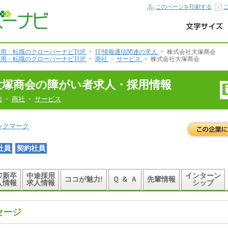
このページを印刷する
用・転職のクローバーナビTOP
>
IT/情報通信関連の求人
>
株式会社大塚商会
用・転職のクローバーナビTOP
>
商社
・
サービス
>
株式会社大塚商会
大塚商会の障がい者求人・採用情報
信
・
商社
・
サービス
ックマーク
社員
契約社員
27新卒
中途採用
インターン
ココが魅力!
Ｑ ＆ Ａ
先輩情報
人情報
求人情報
シップ
セージ