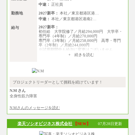
中途：
正社員
勤務地
2027新卒：
本社／東京都港区港…
中途：
本社／東京都港区港南2…
2027新卒：
給与
初任給 大学院修了／月給294,000円 大学卒・
専門卒（4年制）／月給270,000円
専門卒（3年制）／月給258,000円 高専・専門
卒（2年制）／月給244,000円
※試用期間中も給与に変更はございません
中途：
+ 続きを読む
①技術職 月給300,000円以上
②事務職 月給275,000円以上
※経験・スキルを考慮の上、当社規程により決
定いたします。
※試用期間中も給与に変更はございません。
プロジェクトリーダーとして挑戦を続けています！
N.M さん
全身性筋力障害
N.Mさんのメッセージを読む
楽天ソシオビジネス株式会社
【NEW】
07月28日更新