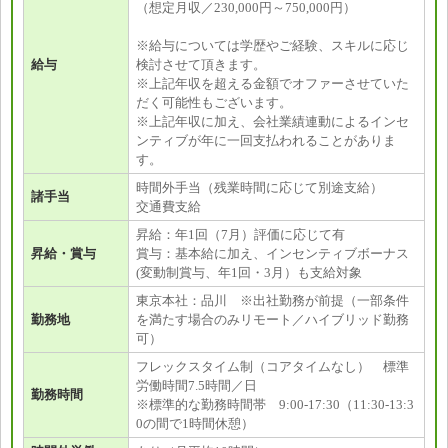
（想定月収／230,000円～750,000円）
※給与については学歴やご経験、スキルに応じ
給与
検討させて頂きます。
※上記年収を超える金額でオファーさせていた
だく可能性もございます。
※上記年収に加え、会社業績連動によるインセ
ンティブが年に一回支払われることがありま
す。
時間外手当（残業時間に応じて別途支給）
諸手当
交通費支給
昇給：年1回（7月）評価に応じて有
昇給・賞与
賞与：基本給に加え、インセンティブボーナス
(変動制賞与、年1回・3月）も支給対象
東京本社：品川 ※出社勤務が前提（一部条件
勤務地
を満たす場合のみリモート／ハイブリッド勤務
可）
フレックスタイム制（コアタイムなし） 標準
労働時間7.5時間／日
勤務時間
※標準的な勤務時間帯 9:00-17:30（11:30-13:3
0の間で1時間休憩）