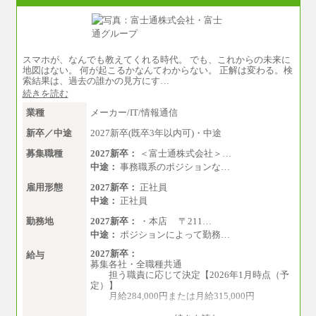
※別途、Workstyle支援金(月額4,000円）
スマホが、なんでも教えてくれる時代。 でも、これからの未来に
地図はない。 何が起こるかなんてわからない。 正解は変わる。検
索結果は、過去の誰かの見方にす…
続きを読む
業種
メーカー/IT/情報通信
新卒／中途
2027新卒(既卒3年以内可)・中途
募集職種
2027新卒：
＜富士通株式会社＞…
中途：
事務職系のポジションな…
雇用形態
2027新卒：
正社員
中途：
正社員
勤務地
2027新卒：
・本店 〒211…
中途：
ポジションによって勤務…
2027新卒：
給与
募集各社・全職種共通
担う職責に応じて決定【2026年1月時点（予
定）】
月給284,000円または月給315,000円