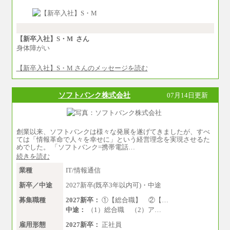
中途：
①月給：270,000円～320,000円
②④⑦⑩月給：225,000円～270,000円
③月給：250,000円～300,000円
⑤⑥月給：225,000円～300,000円
【新卒入社】S・M さん
⑧月給：240,000円～285,000円
身体障がい
⑨月給：250,000円～330,000円
【新卒入社】S・M さんのメッセージを読む
※経験、能力等を考慮の上、当社規定により決
定
※試用期間中も給与に変更はございません。
ソフトバンク株式会社
07月14日更新
創業以来、ソフトバンクは様々な発展を遂げてきましたが、すべ
ては「情報革命で人々を幸せに」という経営理念を実現させるた
めでした。 「ソフトバンク=携帯電話…
続きを読む
業種
IT/情報通信
新卒／中途
2027新卒(既卒3年以内可)・中途
募集職種
2027新卒：
①【総合職】 ②【…
中途：
（1）総合職 （2）ア…
雇用形態
2027新卒：
正社員