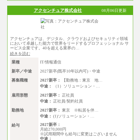
※博士課程修了は修士了の金額を最低額と
し、経験・能力を考慮のうえ、当社規程に基づ
アクセンチュア株式会社
08月06日更新
き決定いたします。
●一般職
大学卒 月給 25万30
00円
中途：
アクセンチュアは、デジタル、クラウドおよびセキュリティ領域
月給250,000円～300,000円
において卓越した能力で世界をリードするプロフェッショナル サ
※ご経験を考慮の上決定します
ービス企業です。40を超える業界の…
※試用期間はありません
続きを読む
業種
IT/情報通信
新卒／中途
2027新卒(既卒10年以内可)・中途
募集職種
2027新卒：
【勤務地：東京 地…
中途：
（1）ソリューション・…
雇用形態
2027新卒：
正社員
中途：
正社員/契約社員
勤務地
2027新卒：
東京 ※転居を伴…
中途：
(1)ソリューション・…
2027新卒：
給与
月給270,000円
※試用期間中も給与に変更はございません
中途：