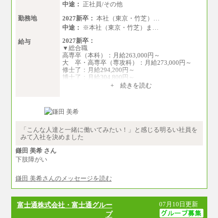
中途：
正社員/その他
勤務地
2027新卒：
本社（東京・竹芝）…
中途：
※本社（東京・竹芝）ま…
2027新卒：
給与
▼総合職
高専卒（本科）：月給263,000円～
大 卒・高専卒（専攻科）：月給273,000円～
修士了：月給294,200円～
博士了：月給304,800円～
+ 続きを読む
※卓越した能力、高度な技術や実績をお持ちの
方で、それらを入社後の実業務において発揮で
きると認められる場合は、 上記の給与に関わら
ず個別設定することがあります
▼アソシエイト職
「こんな人達と一緒に働いてみたい！」と感じる明るい社員を
月給235,000円
みて入社を決めました
全職種2025年度実績
鎌田 美希 さん
下肢障がい
※営業職に支給するインセンティブは除く
※試用期間中も給与に変更はございません
鎌田 美希さんのメッセージを読む
中途：
基本月給／20万5000円以上(正社員・準社員）
※経験、能力を考慮の上、当社規定により
07月10日更新
富士通株式会社・富士通グルー
優遇いたします
プ
※自己成長支援金(10,000円）を含む