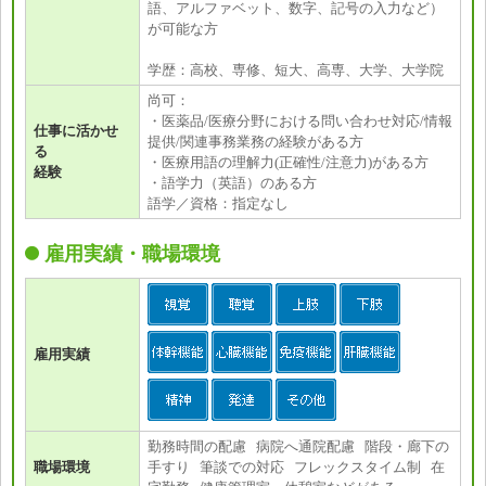
語、アルファベット、数字、記号の入力など）
が可能な方
学歴：高校、専修、短大、高専、大学、大学院
尚可：
・医薬品/医療分野における問い合わせ対応/情報
仕事に活かせ
提供/関連事務業務の経験がある方
る
・医療用語の理解力(正確性/注意力)がある方
経験
・語学力（英語）のある方
語学／資格：指定なし
雇用実績・職場環境
雇用実績
勤務時間の配慮 病院へ通院配慮 階段・廊下の
職場環境
手すり 筆談での対応 フレックスタイム制 在