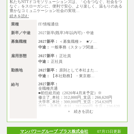
私たちNTTドコモソリューションズは、「心をつなぐ、社会をつ
なぐ」をスローガンに、便利で安心、より楽しく、温もりのある
豊かなコミュニケーション社会の実現…
続きを読む
業種
IT/情報通信
新卒／中途
2027新卒(既卒3年以内可)・中途
募集職種
2027新卒：
＜募集職種＞ ■ソ…
中途：
一般事務（スタッフ関連…
雇用形態
2027新卒：
正社員
中途：
正社員
勤務地
2027新卒：
原則として本社また…
中途：
【本社勤務】 ・東京都…
2027新卒：
給与
全職種共通
■初任給月給（2026年4月末予定）※
修士了_本社：312,000円_支店：266,620円
大学卒_本社：300,000円_支店：254,620円
専門・高専卒_本社：282,000円_支店：236,620
円
+ 続きを読む
※専門性に応じた高い給与水準の採用も実施
中途：
月給（本社）：213,030円＋諸手当
マンパワーグループ プラス株式会社
07月15日更新
月給（支店）：164,920円～189,700円＋諸手当