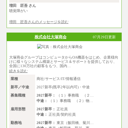
増田 匠吾 さん
聴覚障がい
増田 匠吾さんのメッセージを読む
株式会社大塚商会
07月29日更新
大塚商会グループはコンピュータからOA機器をはじめ、企業様向
けに様々なシステム構築とサービス＆サポートを提供しており、
全国に130万社の顧客をもつ、国内…
続きを読む
業種
商社/サービス/IT/情報通信
新卒／中途
2027新卒(既卒2年以内可)・中途
募集職種
2027新卒：
（１）事務職 （２…
中途：
（１）事務職 （２）物…
雇用形態
2027新卒：
正社員
中途：
正社員/契約社員
勤務地
2027新卒：
東京（飯田橋、菊川…