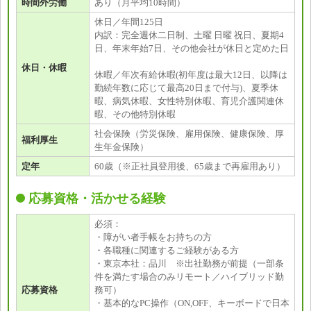
時間外労働
あり（月平均10時間）
休日／年間125日
内訳：完全週休二日制、土曜 日曜 祝日、夏期4
日、年末年始7日、その他会社が休日と定めた日
休日・休暇
休暇／年次有給休暇(初年度は最大12日、以降は
勤続年数に応じて最高20日まで付与)、夏季休
暇、病気休暇、女性特別休暇、育児介護関連休
暇、その他特別休暇
社会保険（労災保険、雇用保険、健康保険、厚
福利厚生
生年金保険）
定年
60歳（※正社員登用後、65歳まで再雇用あり）
応募資格・活かせる経験
必須：
・障がい者手帳をお持ちの方
・各職種に関連するご経験がある方
・東京本社：品川 ※出社勤務が前提（一部条
件を満たす場合のみリモート／ハイブリッド勤
応募資格
務可）
・基本的なPC操作（ON,OFF、キーボードで日本