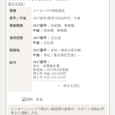
続きを読む
業種
メーカー/IT/情報通信
新卒／中途
2027新卒(既卒3年以内可)・中途
募集職種
2027新卒：
技術職、事務職
中途：
技術職、事務職
雇用形態
2027新卒：
正社員
中途：
正社員
勤務地
2027新卒：
本社／神奈川県川崎…
中途：
本社／東京港区芝浦１－…
2027新卒：
給与
全社・全職種共通
初任給／2025年4月実績
博士卒 月給 343,500円
修士卒 月給 294,000円
大学卒 月給 269,000円
※試用期間の給与に変更はございません
+ 続きを読む
中途：
経験・能力を考慮し、下記を下限として決定し
ます。
2025年新卒初任給 大学卒／月給 大学卒269,000
円
インターンシップで障がい者採用の姿勢や、サポート体制の手
厚さに感動し入社。