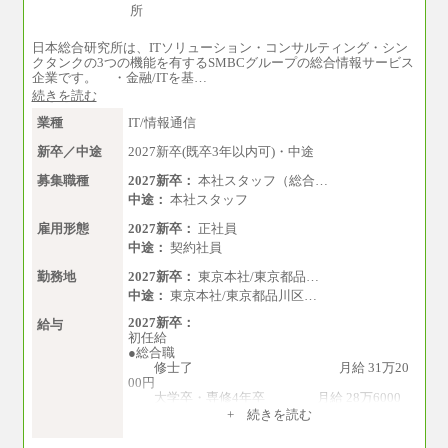
日本総合研究所は、ITソリューション・コンサルティング・シン
クタンクの3つの機能を有するSMBCグループの総合情報サービス
企業です。 ・金融/ITを基…
続きを読む
業種
IT/情報通信
新卒／中途
2027新卒(既卒3年以内可)・中途
募集職種
2027新卒：
本社スタッフ（総合…
中途：
本社スタッフ
雇用形態
2027新卒：
正社員
中途：
契約社員
勤務地
2027新卒：
東京本社/東京都品…
中途：
東京本社/東京都品川区…
2027新卒：
給与
初任給
●総合職
修士了 月給 31万20
00円
大学卒・専修4年卒 月給 28万6000
円
+ 続きを読む
専門3年卒 月給 27万円
専門2年・短大・高専卒 月給 26万円