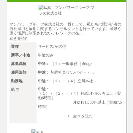
※試用期間中も給与に変更はございません。
※上記はフルタイム勤務で残業ゼロの場合の標
準的な月額モデルとして掲載。
※上記のほか、ボーナス支給あり
年収（本社）：330万～380万（フルタイムで標
マンパワーグループ株式会社の一員として、私たちは障がい者の
準的なボーナス込みの金額です。上限金額は全
自社雇用と雇用に関するコンサルタントを行っています。通勤や
社平均20時間の残業込み）
働く場所に制限されないテレワークの在…
年収（支店）：260万～340万（フルタイムで標
続きを読む
準的なボーナス込みの金額です。上限金額は全
社平均20時間の残業込み）
業種
サービス/その他
※年1回評価に応じて昇給有り。(上限あり)
※雇用形態についての補足：事務系職務限定の
新卒／中途
中途のみ
正社員となります
募集職種
中途：
（１）一般事務（通勤／…
雇用形態
中途：
契約社員/アルバイト・…
勤務地
中途：
（１）・（４）立川本社…
中途：
給与
（１）・（２）・（４）月給147,800円以上（実
働6時間）
月給191,000円以上（実働7.5
時間）
（３）月給191,000円以上（実働7.5時間）
+ 続きを読む
（５）月給147,800円以上（実働6時間）
-----