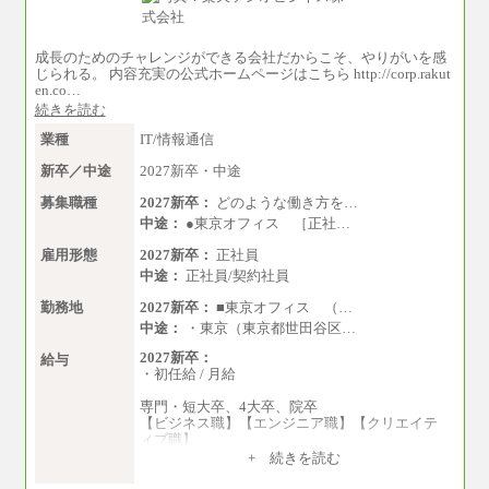
成長のためのチャレンジができる会社だからこそ、やりがいを感
じられる。 内容充実の公式ホームページはこちら http://corp.rakut
en.co…
続きを読む
業種
IT/情報通信
新卒／中途
2027新卒・中途
募集職種
2027新卒：
どのような働き方を…
中途：
●東京オフィス ［正社…
雇用形態
2027新卒：
正社員
中途：
正社員/契約社員
勤務地
2027新卒：
■東京オフィス （…
中途：
・東京（東京都世田谷区…
2027新卒：
給与
・初任給 / 月給
専門・短大卒、4大卒、院卒
【ビジネス職】【エンジニア職】【クリエイテ
ィブ職】
一律：225,000円
+ 続きを読む
※試用期間中も給与に変更はございません 。