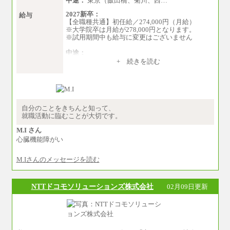
中途：
東京（飯田橋、菊川、西…
2027新卒：
給与
【全職種共通】初任給／274,000円（月給）
※大学院卒は月給が278,000円となります。
※試用期間中も給与に変更はございません
中途：
（１）～（４）274,000円（月給）～
+ 続きを読む
（５）235,000円（月給）～
※経験・年齢などを考慮のうえ、当社規程によ
り優遇します。
※業務内容・勤務形態に応じて、上記給与の範
囲内でご相談をさせていただく事があります
※試用期間中も給与に変更はございません
自分のことをきちんと知って、
就職活動に臨むことが大切です。
M.I さん
心臓機能障がい
M.Iさんのメッセージを読む
NTTドコモソリューションズ株式会社
02月09日更新