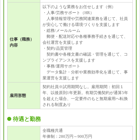
以下のような業務をお任せします（例）
・人事/労務サポート（HR）
人事情報管理や労務関連業務を通じて、社員
が安心して働ける環境づくりを支援します
・総務/メールルーム
郵便・配送対応や各種事務手続きを通じて、
仕事（職務）
会社運営を支援します
内容
・契約/品質管理
契約書や各種文書の確認・管理を通じて、コ
ンプライアンスを支援します
・事務/運用サポート
データ集計・分析や業務効率化を通じて、事
業運営を支援します
契約社員※試用期間なし。雇用期間：初回１
年、以後原則1年更新。有期労働契約が通算5年
雇用形態
を超えた場合、一定要件のもと無期雇用へ転換
される制度あり
待遇と勤務
全職種共通
年俸制：280万円～900万円