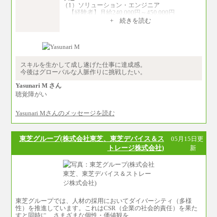
（1）ソリューション・エンジニア
【経験者】月給240,000円～450,000円
※地域や業務内容によって変動がありま
+ 続きを読む
す
【未経験者】月給210,000円～340,000円
※地域や業務内容によって変動がありま
す
（2）一般事務
スキルを生かして成し遂げた仕事に達成感。
月給210,000円～350,000円
今後はグローバルな人脈作りに挑戦したい。
※地域や業務内容によって変動があります
Yasunari M さん
（3）庶務/軽作業
聴覚障がい
月給220,000円～250,000円
Yasunari Mさんのメッセージを読む
※試用期間中も給与に変更はございません
東芝グループ(株式会社東芝、東芝デバイス＆ス
05月15日更
トレージ株式会社)
新
東芝グループでは、人材の採用においてダイバーシティ（多様
性）を推進しています。これはCSR（企業の社会的責任）を果た
すと同時に、さまざまな個性・価値観を…