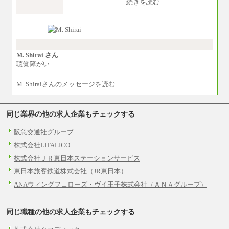
※入社後早期から、自律的な業務遂行が求
+ 続きを読む
められる職務を担う方については、月額給与315,
000円です。
なお、高度なスキルや専門性を持ち、よ
り高い職責を担う方については、さらに高い金
額を個別に設定します。
※習熟度を上げるための育成が一定期間必
要で上司の指示に基づき職務を遂行する方につ
M. Shirai さん
いては、月額給与284,000円となります。
聴覚障がい
※個別に設定する給与については、選考の
過程で決定していきます。
M. Shiraiさんのメッセージを読む
※上記に加え、所定労働時間外に勤務をし
た場合には、時間外勤務手当を支給します。
※試用期間中も給与に変更はございませ
ん。
同じ業界の他の求人企業もチェックする
中途：
＜募集各社・全職種共通＞
阪急交通社グループ
月給21万円以上～
株式会社LITALICO
※試用期間中の給与に変更はありません。
株式会社ＪＲ東日本ステーションサービス
※経験・能力を考慮し、当社規定により決定い
たします。
東日本旅客鉄道株式会社（JR東日本）
ANAウィングフェローズ・ヴイ王子株式会社（ＡＮＡグループ）
同じ職種の他の求人企業もチェックする