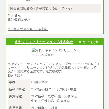
時給 1,226円（実働4.5時間）
※基本給に加算して以下手当有（いずれ
も時間額換算額）
完全在宅勤務で体調が安定して働けています
・退職金相当手当 37円
・賞与相当手当 127円
M.K さん
合計時給額 1,390円
体幹機能障がい
※全ての求人において試用期間中も給与に変更
M.Kさんのメッセージを読む
はございません。
キヤノンITソリューションズ株式会社
08月07日更新
キヤノンマーケティングジャパングループのビジョンである「IT
サービス、ソリューションビジネスの強化拡大」の中核として、
大きく飛躍する企業です。最先端の技…
続きを読む
業種
IT/情報通信
新卒／中途
2027新卒(既卒3年以内可)・中途
募集職種
2027新卒：
①技術職 ②事務職
中途：
①技術職 ②事務職
雇用形態
2027新卒：
正社員