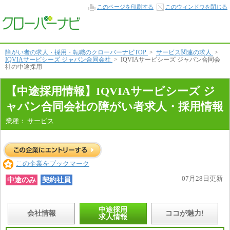
中
このページを印刷する
このウィンドウを閉じる
途
採
用
情
報
本
障がい者の求人・採用・転職のクローバーナビTOP
>
サービス関連の求人
>
文
IQVIAサービシーズ ジャパン合同会社
>
IQVIAサービシーズ ジャパン合同会
へ
社の中途採用
【中途採用情報】IQVIAサービシーズ ジ
ャパン合同会社の障がい者求人・採用情報
業種：
サービス
この企業をブックマーク
07月28日更新
中途のみ
契約社員
中途採用
会社情報
ココが魅力!
求人情報