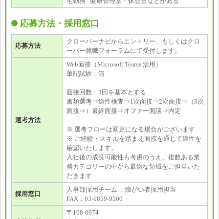
宅勤務 健康管理室・休憩室などがある
応募方法・採用窓口
クローバーナビからエントリー、もしくはクロ
応募方法
ーバー就職フォーラムにて受付します。
Web面接（Microsoft Teams 活用）
筆記試験：無
面接回数：3回を基本とする
書類選考⇒適性検査⇒1次面接⇒2次面接⇒（3次
面接⇒）最終面接⇒オファー面談⇒内定
選考方法
※ 選考フローは変更になる場合がございます
※ ご経験・スキルを踏まえ面接を通じて適性を
確認いたします。
入社後の成長可能性も考慮のうえ、複数ある業
務カテゴリーの中から最適な領域をご担当いた
だきます
人事部採用チーム ：障がい者採用担当
採用窓口
FAX：03-6859-9500
〒108-0074