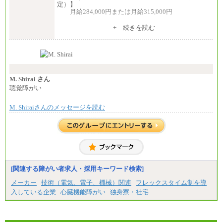
⑤月給20万円～25万円
定）】
⑥月給33万円～48万円
月給284,000円または月給315,000円
⑦月給271,000円以上
⑧～⑮月給200,000円〜月給400,000円
※入社後早期から、自律的な業務遂行が求めら
+ 続きを読む
⑯月給185,000円以上
れる職務を担う方については、月額給与315,000円で
⑰月給237,000円以上
す。
⑱月給212,000円以上
なお、高度なスキルや専門性を持ち、より高
⑲東京：月給202,000 円以上 、京都：月給193,000 円
い職責を担う方については、さらに高い金額を個別
以上
に設定します。
⑳月給205,000円以上
※習熟度を上げるための育成が一定期間必要で
㉑月給185,000 円以上
上司の指示に基づき職務を遂行する方については、
M. Shirai さん
㉒月給185,000 円以上
月額給与284,000円となります。
聴覚障がい
㉓月給224,500円以上
※個別に設定する給与については、選考の過程
※全コース共通※ 能力・経験・勤務地などにより
で決定していきます。
異なります
M. Shiraiさんのメッセージを読む
※上記に加え、所定労働時間外に勤務をした場
※試用期間中も給与に変更はございません。
合には、時間外勤務手当を支給します。
※試用期間中も給与に変更はございません。
中途：
＜募集各社・全職種共通＞
月給21万円以上～
※試用期間中の給与に変更はありません。
[関連する障がい者求人・採用キーワード検索]
※経験・能力を考慮し、当社規定により決定いたし
メーカー
技術（電気、電子、機械）関連
フレックスタイム制を導
ます。
入している企業
心臓機能障がい
独身寮・社宅