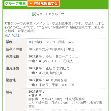
JTBグループの事業ドメインは「交流創造事業」です。 交流とはすな
わち“つながり”です。“つながり”が生み出す価値は無限です。旅行者
と地域、企業と地域、…
続きを読む
業種
商社/出版・マスコミ関連・広告…
新卒／中途
2027新卒(既卒3年以内可)・中途
募集職種
2027新卒：
各社・各コースによ…
中途：
■（株）ＪＴＢ ①法人…
雇用形態
2027新卒：
正社員/契約社員
中途：
正社員/契約社員
勤務地
2027新卒：
■JTB 沖縄を除…
中途：
①埼玉、千葉、東京、神…
2027新卒：
給与
■(株)JTB
総合職 月給242,000円＋地域間調整給
エリア総合職 月給217,000～227,000円＋地域間調
整給
個人専門職 月給202,000～202,000円＋地域間調