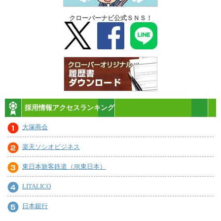
クローバーナビ公式ＳＮＳ！
採用情報アクセスランキング
大塚商会
楽天ソシオビジネス
東日本旅客鉄道（JR東日本）
LITALICO
日本銀行