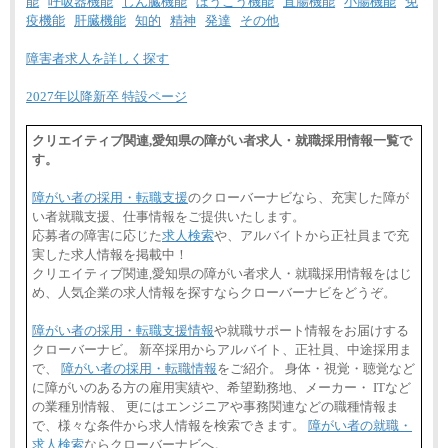
能
呼吸器機能
じん臓機能
ぼうこう機能
直腸機能
小腸機能
免
疫機能
肝臓機能
知的
精神
発達
その他
障害者求人を詳しく探す
2027年以降新卒 特設ページ
クリエイティブ関連,愛知県の障がい者求人・就職採用情報一覧で
す。
障がい者の採用・転職支援
のクローバーナビなら、充実した障が
い者就職支援、仕事情報をご提供いたします。
応募者の障害に応じた
求人検索
や、アルバイトから正社員まで充
実した求人情報を掲載中！
クリエイティブ関連,愛知県の障がい者求人・就職採用情報をはじ
め、人気企業の求人情報を探すならクローバーナビをどうぞ。
障がい者の採用・転職支援情報
や就職サポート情報をお届けする
クローバーナビ。 新卒採用からアルバイト、正社員、中途採用ま
で、
障がい者の採用・転職情報
をご紹介。 身体・視覚・聴覚など
に障がいのある方の雇用実績や、希望勤務地、メーカー・ ITなど
の業種別情報、 更にはエンジニアや事務関連などの職種情報ま
で、様々な条件から求人情報を検索できます。
障がい者の就職・
求人検索
ならクローバーナビへ。