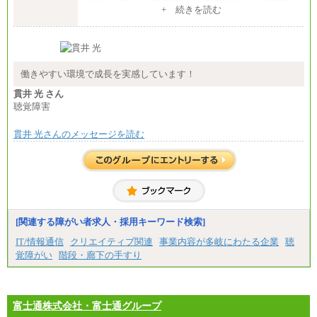
整給
+ 続きを読む
※詳細はJTBキャリアサイトよりご確認ください。
■(株)JTB商事
総合職 月給208,000～235,000円
エリア総合職 月給180,000～205,000円＋地域手当
※詳細はJTBキャリアサイトよりご確認ください。
働きやすい環境で成長を実感しています！
■(株)JTBパブリッシング ※2027年新卒募集終了
貫井 光 さん
総合職 月給271,000円
聴覚障害
■(株)JTBビジネストラベルソリューションズ
貫井 光さんのメッセージを読む
総合職 月給220,000～230,000円＋地域間調整給
エリア総合職 月給206,000円～214,000＋地域間調
整給
※詳細はJTBキャリアサイトよりご確認ください。
■(株)JTBコミュニケーションデザイン
総合職 月給230,000円
みなし残業手当：20,000円（一律支給）※みなし
残業手当の残業時間は10.43時間。
[関連する障がい者求人・採用キーワード検索]
※超過勤務手当：みなし残業時間を超える残業時
IT/情報通信
クリエイティブ関連
事業内容が多岐にわたる企業
聴
間に応じて、時間外手当等を支給。
覚障がい
階段・廊下の手すり
エリアサポート職 月給188,000円
※超過勤務手当：残業時間については全額時間外
手当を支給。
富士通株式会社・富士通グループ
■（株）JTBグローバルマーケティング＆トラベル
総合職 月給242,000円＋地域間調整給