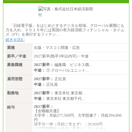
「日経電子版」をはじめとするデジタル領域、グローバル展開にも
力を入れ、２０１５年には英国の有力経済紙フィナンシャル・タイム
ズ（FT）を発行するフィナン…
続きを読む
業種
出版・マスコミ関連・広告
新卒／中途
2027新卒(既卒3年以内可)・中途
募集職種
2027新卒：
編集職 ビジネス職…
中途：
① グローバルユニット…
雇用形態
2027新卒：
正社員
中途：
正社員
勤務地
2027新卒：
東京本社 東京都…
中途：
東京本社 東京都千代…
2027新卒：
給与
【全職種共通】
大学卒：月給277,500円、大学院修了：月給294,000
円
諸手当一律（月給に含まず）：28,000円
※試用期間中も給与に変更はございません