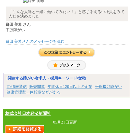
することがあります
▼アソシエイト職
「こんな人達と一緒に働いてみたい！」と感じる明るい社員をみて
月給235,000円
入社を決めました
全職種2025年度実績
鎌田 美希 さん
下肢障がい
※営業職に支給するインセンティブは除く
※試用期間中も給与に変更はございません
鎌田 美希さんのメッセージを読む
中途：
基本月給／20万5000円以上(正社員・準社員）
※経験、能力を考慮の上、当社規定により優遇
いたします
※自己成長支援金(10,000円）を含む
※別途、Workstyle支援金(月額4,000円）
[関連する障がい者求人・採用キーワード検索]
IT/情報通信
販売関連
年間休日120日以上の企業
平衡機能障がい
健康管理室・休憩室などがある
株式会社日本経済新聞社
05月21日更新