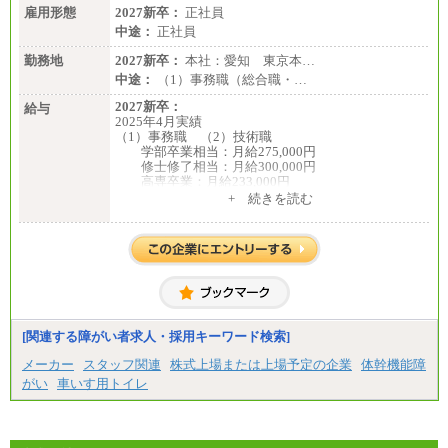
雇用形態
2027新卒：
正社員
中途：
正社員
勤務地
2027新卒：
本社：愛知 東京本…
中途：
（1）事務職（総合職・…
2027新卒：
給与
2025年4月実績
（1）事務職 （2）技術職
学部卒業相当：月給275,000円
修士修了相当：月給300,000円
高専卒業：月給233,000円
+ 続きを読む
（3）業務職
大学院修了・大学卒業：月給21万円
短期大学・専門学校（2年制）卒業：月給20万円
※博士修了の方については、専門性や担当業務を考
慮して給与を決定いたします
※試用期間中も給与に変更はございません
中途：
（1）事務職（総合職・正社員） （2）技術職（総
[関連する障がい者求人・採用キーワード検索]
合職・正社員）
月給 208,000円以上
メーカー
スタッフ関連
株式上場または上場予定の企業
体幹機能障
経験、能力等を考慮し、弊社規定により決定
がい
車いす用トイレ
試用期間中も給与に変更はございません
（3）技能職（正社員）
基本給