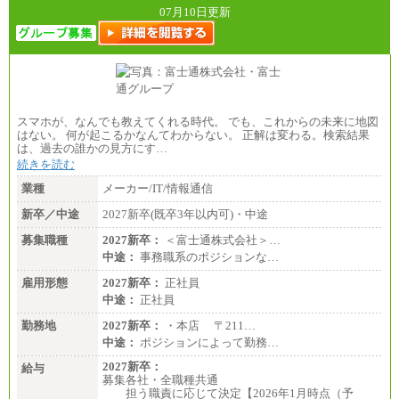
訪日事業職 月給202,000～227,000円＋地域間調整
07月10日更新
給
※詳細はJTBキャリアサイトよりご確認ください。
■(株)JTBビジネストランスフォーム
総合職 月給205,000～225,000円＋地域間調整給
エリア総合職 月給185,000円＋地域間調整給
※詳細はJTBキャリアサイトよりご確認ください。
スマホが、なんでも教えてくれる時代。 でも、これからの未来に地図
■(株)JTBデータサービス ※2027年新卒募集終了
はない。 何が起こるかなんてわからない。 正解は変わる。検索結果
総合職 月給186,000～194,000円＋地域手当
は、過去の誰かの見方にす…
※詳細はJTBキャリアサイトよりご確認ください。
続きを読む
■I&Jデジタルイノベーション(株)
業種
メーカー/IT/情報通信
総合職 月給224,500～242,600円＋地域手当
※詳細はJTBキャリアサイトよりご確認ください。
新卒／中途
2027新卒(既卒3年以内可)・中途
＜有期社員コース＞
募集職種
2027新卒：
＜富士通株式会社＞…
■(株)JTBビジネストランスフォーム
中途：
事務職系のポジションな…
有期契約職 月給185,000～195,000円
※詳細はJTBキャリアサイトよりご確認ください。
雇用形態
2027新卒：
正社員
中途：
正社員
■(株)JTBパブリッシング ※2027年新卒募集終了
総合職 月給241,000円
勤務地
2027新卒：
・本店 〒211…
中途：
中途：
ポジションによって勤務…
①月給227,000円以上
②月給212,000円以上
2027新卒：
給与
③月給172,500円以上
募集各社・全職種共通
④月給23万円～37万円
担う職責に応じて決定【2026年1月時点（予