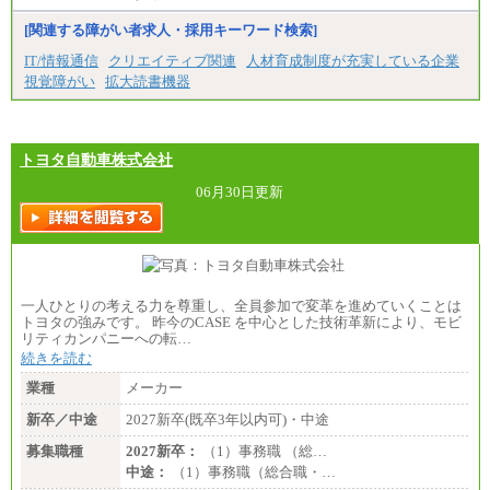
[関連する障がい者求人・採用キーワード検索]
IT/情報通信
クリエイティブ関連
人材育成制度が充実している企業
視覚障がい
拡大読書機器
トヨタ自動車株式会社
06月30日更新
一人ひとりの考える力を尊重し、全員参加で変革を進めていくことは
トヨタの強みです。 昨今のCASE を中心とした技術革新により、モビ
リティカンパニーへの転…
続きを読む
業種
メーカー
新卒／中途
2027新卒(既卒3年以内可)・中途
募集職種
2027新卒：
（1）事務職 （総…
中途：
（1）事務職（総合職・…