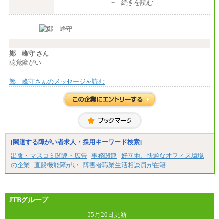
中途：
+ 続きを読む
【全職種共通】
月給370,000円～
※経験・能力等を考慮の上、当社規定により決定し
ます。
※試用期間中も給与に変更はございません。
※想定年収 6,000,000円～（住居費補助、子手当など
の各種手当を含む金額です）
鄭 峰守 さん
聴覚障がい
鄭 峰守さんのメッセージを読む
[関連する障がい者求人・採用キーワード検索]
出版・マスコミ関連・広告
事務関連
好立地、快適なオフィス環境
の企業
直腸機能障がい
障害者職業生活相談員が在籍
JTBグループ
05月20日更新