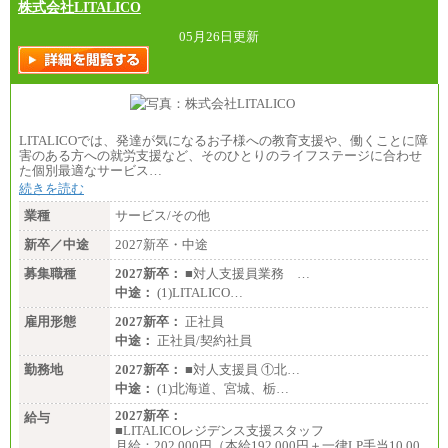
月給 182,400円以上
株式会社LITALICO
05月26日更新
LITALICOでは、発達が気になるお子様への教育支援や、働くことに障
害のある方への就労支援など、そのひとりのライフステージに合わせ
た個別最適なサービス…
続きを読む
業種
サービス/その他
新卒／中途
2027新卒・中途
募集職種
2027新卒：
■対人支援員業務 …
中途：
(1)LITALICO…
雇用形態
2027新卒：
正社員
中途：
正社員/契約社員
勤務地
2027新卒：
■対人支援員 ①北…
中途：
(1)北海道、宮城、栃…
2027新卒：
給与
■LITALICOレジデンス支援スタッフ
月給：202,000円（本給192,000円＋一律LP手当10,00