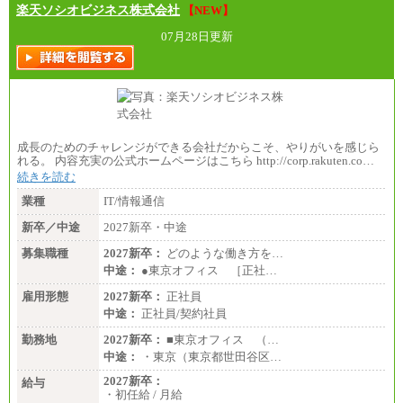
楽天ソシオビジネス株式会社
【NEW】
07月28日更新
成長のためのチャレンジができる会社だからこそ、やりがいを感じら
れる。 内容充実の公式ホームページはこちら http://corp.rakuten.co…
続きを読む
業種
IT/情報通信
新卒／中途
2027新卒・中途
募集職種
2027新卒：
どのような働き方を…
中途：
●東京オフィス ［正社…
雇用形態
2027新卒：
正社員
中途：
正社員/契約社員
勤務地
2027新卒：
■東京オフィス （…
中途：
・東京（東京都世田谷区…
2027新卒：
給与
・初任給 / 月給