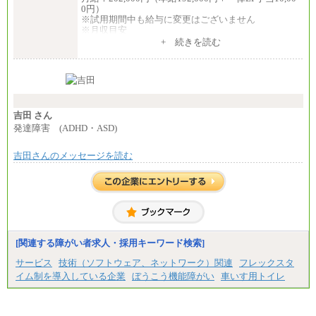
0円）
※試用期間中も給与に変更はございません
※月収目安
月給：202,000円
+ 続きを読む
夜勤手当：28,000円（月4回）※1回7,000円、実際の
夜勤回数により変動
東京都居住支援特別手当：20,000円（※支給期間・
条件あり）
---
計：250,000円
吉田 さん
■その他職種共通
発達障害 (ADHD・ASD)
月給：25万3,400円～
※固定残業代20時間分を手当に含む(33,900円～)
吉田さんのメッセージを読む
※20時間を超過した場合は別途支給
※試用期間中も給与に変更はございません
中途：
(1)(2)月給：25万3400円～28万5900円
※固定残業代20時間分を手当に含む(33,900円～38,20
0円)
※20時間を超過した場合は別途支給
※試用期間中も給与に変更はございません
[関連する障がい者求人・採用キーワード検索]
サービス
技術（ソフトウェア、ネットワーク）関連
フレックスタ
イム制を導入している企業
ぼうこう機能障がい
車いす用トイレ