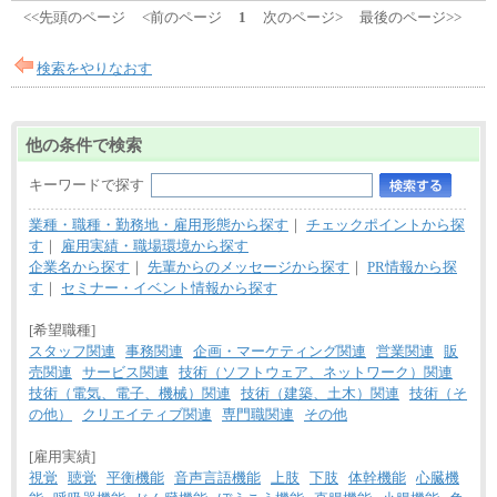
<<先頭のページ
<前のページ
1
次のページ>
最後のページ>>
検索をやりなおす
他の条件で検索
キーワードで探す
業種・職種・勤務地・雇用形態から探す
｜
チェックポイントから探
す
｜
雇用実績・職場環境から探す
企業名から探す
｜
先輩からのメッセージから探す
｜
PR情報から探
す
｜
セミナー・イベント情報から探す
[希望職種]
スタッフ関連
事務関連
企画・マーケティング関連
営業関連
販
売関連
サービス関連
技術（ソフトウェア、ネットワーク）関連
技術（電気、電子、機械）関連
技術（建築、土木）関連
技術（そ
の他）
クリエイティブ関連
専門職関連
その他
[雇用実績]
視覚
聴覚
平衡機能
音声言語機能
上肢
下肢
体幹機能
心臓機