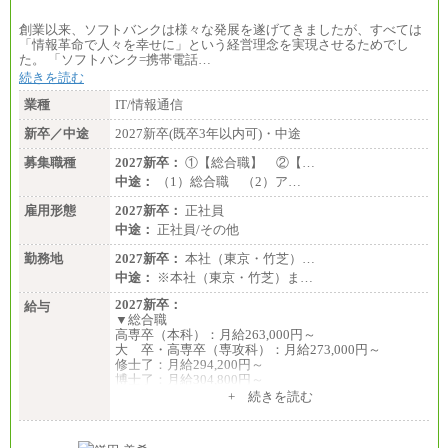
創業以来、ソフトバンクは様々な発展を遂げてきましたが、すべては
「情報革命で人々を幸せに」という経営理念を実現させるためでし
た。 「ソフトバンク=携帯電話…
続きを読む
業種
IT/情報通信
新卒／中途
2027新卒(既卒3年以内可)・中途
募集職種
2027新卒：
①【総合職】 ②【…
中途：
（1）総合職 （2）ア…
雇用形態
2027新卒：
正社員
中途：
正社員/その他
勤務地
2027新卒：
本社（東京・竹芝）…
中途：
※本社（東京・竹芝）ま…
2027新卒：
給与
▼総合職
高専卒（本科）：月給263,000円～
大 卒・高専卒（専攻科）：月給273,000円～
修士了：月給294,200円～
博士了：月給304,800円～
+ 続きを読む
※卓越した能力、高度な技術や実績をお持ちの方
で、それらを入社後の実業務において発揮できると
認められる場合は、 上記の給与に関わらず個別設定