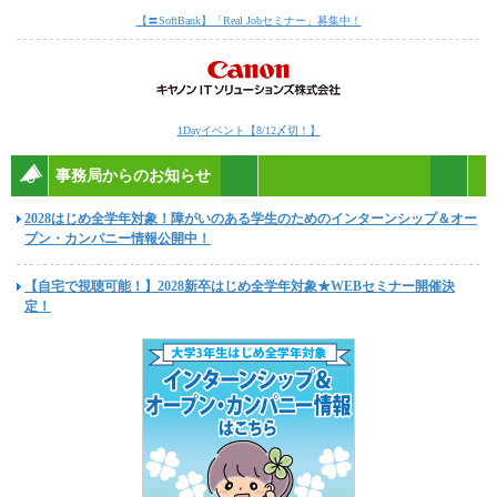
【〓SoftBank】「Real Jobセミナー」募集中！
1Dayイベント【8/12〆切！】
事務局からのお知らせ
2028はじめ全学年対象！障がいのある学生のためのインターンシップ＆オー
プン・カンパニー情報公開中！
【自宅で視聴可能！】2028新卒はじめ全学年対象★WEBセミナー開催決
定！