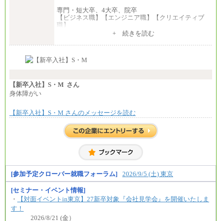
専門・短大卒、4大卒、院卒
【ビジネス職】【エンジニア職】【クリエイティブ
職】
一律：225,000円
+ 続きを読む
※試用期間中も給与に変更はございません 。
中途：
①月給：270,000円～320,000円
②④⑦⑩月給：225,000円～270,000円
③月給：250,000円～300,000円
⑤⑥月給：225,000円～300,000円
【新卒入社】S・M さん
⑧月給：240,000円～285,000円
身体障がい
⑨月給：250,000円～330,000円
【新卒入社】S・M さんのメッセージを読む
※経験、能力等を考慮の上、当社規定により決定
※試用期間中も給与に変更はございません。
[参加予定クローバー就職フォーラム]
2026/9/5 (土) 東京
[セミナー・イベント情報]
・
【対面イベントin東京】27新卒対象『会社見学会』を開催いたしま
す！
2026/8/21 (金）