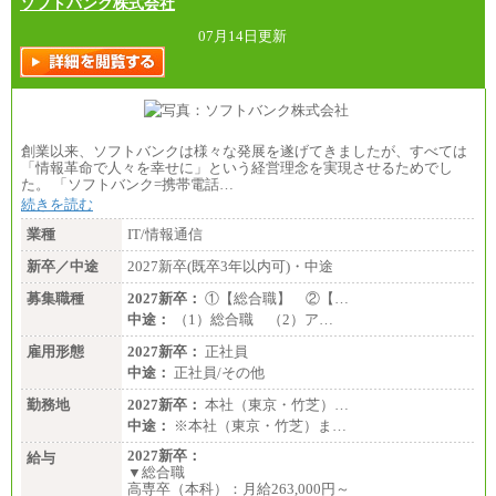
ソフトバンク株式会社
07月14日更新
創業以来、ソフトバンクは様々な発展を遂げてきましたが、すべては
「情報革命で人々を幸せに」という経営理念を実現させるためでし
た。 「ソフトバンク=携帯電話…
続きを読む
業種
IT/情報通信
新卒／中途
2027新卒(既卒3年以内可)・中途
募集職種
2027新卒：
①【総合職】 ②【…
中途：
（1）総合職 （2）ア…
雇用形態
2027新卒：
正社員
中途：
正社員/その他
勤務地
2027新卒：
本社（東京・竹芝）…
中途：
※本社（東京・竹芝）ま…
2027新卒：
給与
▼総合職
高専卒（本科）：月給263,000円～