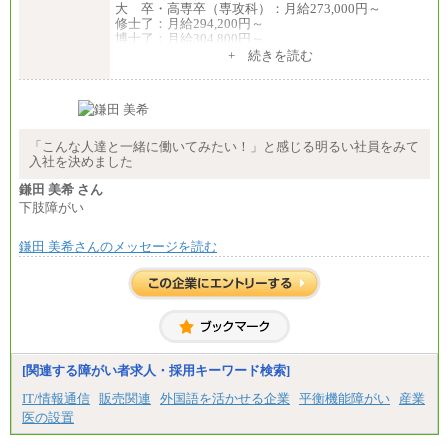
大 卒・高専卒（専攻科）：月給273,000円～
修士了：月給294,200円～
博士了：月給304,800円～
+ 続きを読む
※卓越した能力、高度な技術や実績をお持ちの方
で、それらを入社後の実業務において発揮できると
認められる場合は、 上記の給与に関わらず個別設定
することがあります
▼アソシエイト職
「こんな人達と一緒に働いてみたい！」と感じる明るい社員をみて
月給235,000円
入社を決めました
全職種2025年度実績
鎌田 美希 さん
下肢障がい
※営業職に支給するインセンティブは除く
※試用期間中も給与に変更はございません
鎌田 美希さんのメッセージを読む
中途：
基本月給／20万5000円以上(正社員・準社員）
※経験、能力を考慮の上、当社規定により優遇
いたします
※自己成長支援金(10,000円）を含む
※別途、Workstyle支援金(月額4,000円）
[関連する障がい者求人・採用キーワード検索]
IT/情報通信
販売関連
外国語を活かせる企業
平衡機能障がい
産業
医の設置