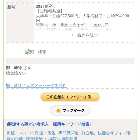
2027新卒：
給与
【全職種共通】
大学卒：月給277,500円、大学院修了：月給294,000
円
諸手当一律（月給に含まず）：28,000円
※試用期間中も給与に変更はございません
中途：
+ 続きを読む
【全職種共通】
月給370,000円～
※経験・能力等を考慮の上、当社規定により決定し
ます。
※試用期間中も給与に変更はございません。
※想定年収 6,000,000円～（住居費補助、子手当など
の各種手当を含む金額です）
鄭 峰守 さん
聴覚障がい
鄭 峰守さんのメッセージを読む
[関連する障がい者求人・採用キーワード検索]
出版・マスコミ関連・広告
専門職関連
好立地、快適なオフィス環
境の企業
聴覚障がい
病院へ通院配慮