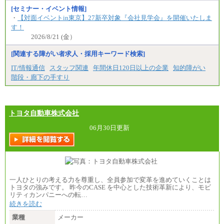
[セミナー・イベント情報]
・
【対面イベントin東京】27新卒対象『会社見学会』を開催いたしま
す！
2026/8/21 (金）
[関連する障がい者求人・採用キーワード検索]
IT/情報通信
スタッフ関連
年間休日120日以上の企業
知的障がい
階段・廊下の手すり
トヨタ自動車株式会社
06月30日更新
一人ひとりの考える力を尊重し、全員参加で変革を進めていくことは
トヨタの強みです。 昨今のCASE を中心とした技術革新により、モビ
リティカンパニーへの転…
続きを読む
業種
メーカー