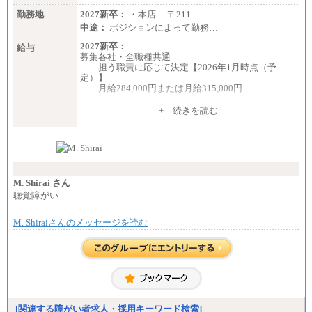
勤務地
2027新卒：
・本店 〒211…
中途：
ポジションによって勤務…
2027新卒：
給与
募集各社・全職種共通
担う職責に応じて決定【2026年1月時点（予
定）】
月給284,000円または月給315,000円
※入社後早期から、自律的な業務遂行が求めら
+ 続きを読む
れる職務を担う方については、月額給与315,000円で
す。
なお、高度なスキルや専門性を持ち、より高
い職責を担う方については、さらに高い金額を個別
に設定します。
※習熟度を上げるための育成が一定期間必要で
上司の指示に基づき職務を遂行する方については、
M. Shirai さん
月額給与284,000円となります。
聴覚障がい
※個別に設定する給与については、選考の過程
で決定していきます。
M. Shiraiさんのメッセージを読む
※上記に加え、所定労働時間外に勤務をした場
合には、時間外勤務手当を支給します。
※試用期間中も給与に変更はございません。
中途：
＜募集各社・全職種共通＞
月給21万円以上～
※試用期間中の給与に変更はありません。
[関連する障がい者求人・採用キーワード検索]