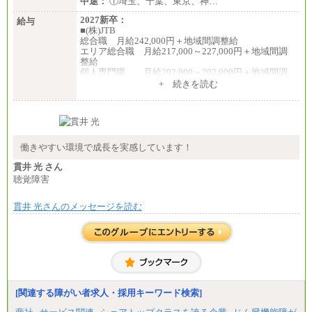
中途：
①埼玉、千葉、東京、神…
2027新卒：
給与
■(株)JTB
総合職 月給242,000円＋地域間調整給
エリア総合職 月給217,000～227,000円＋地域間調
整給
個人専門職 月給202,000～202,000円＋地域間調
整給
+ 続きを読む
※詳細はJTBキャリアサイトよりご確認ください。
■(株)JTB商事
総合職 月給208,000～235,000円
エリア総合職 月給180,000～205,000円＋地域手当
※詳細はJTBキャリアサイトよりご確認ください。
働きやすい環境で成長を実感しています！
■(株)JTBパブリッシング ※2027年新卒募集終了
貫井 光 さん
総合職 月給271,000円
聴覚障害
■(株)JTBビジネストラベルソリューションズ
貫井 光さんのメッセージを読む
総合職 月給220,000～230,000円＋地域間調整給
エリア総合職 月給206,000円～214,000＋地域間調
整給
※詳細はJTBキャリアサイトよりご確認ください。
■(株)JTBコミュニケーションデザイン
総合職 月給230,000円
みなし残業手当：20,000円（一律支給）※みなし
残業手当の残業時間は10.43時間。
[関連する障がい者求人・採用キーワード検索]
※超過勤務手当：みなし残業時間を超える残業時