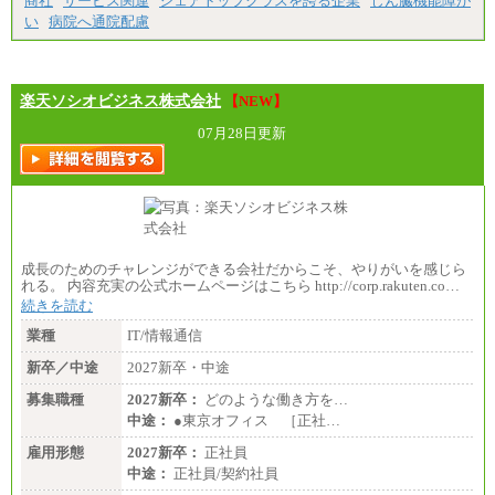
商社
サービス関連
シェアトップクラスを誇る企業
じん臓機能障が
間に応じて、時間外手当等を支給。
い
病院へ通院配慮
エリアサポート職 月給188,000円
※超過勤務手当：残業時間については全額時間外
手当を支給。
楽天ソシオビジネス株式会社
■（株）JTBグローバルマーケティング＆トラベル
【NEW】
総合職 月給242,000円＋地域間調整給
訪日事業職 月給202,000～227,000円＋地域間調整
07月28日更新
給
※詳細はJTBキャリアサイトよりご確認ください。
■(株)JTBビジネストランスフォーム
総合職 月給205,000～225,000円＋地域間調整給
エリア総合職 月給185,000円＋地域間調整給
※詳細はJTBキャリアサイトよりご確認ください。
成長のためのチャレンジができる会社だからこそ、やりがいを感じら
■(株)JTBデータサービス ※2027年新卒募集終了
れる。 内容充実の公式ホームページはこちら http://corp.rakuten.co…
総合職 月給186,000～194,000円＋地域手当
続きを読む
※詳細はJTBキャリアサイトよりご確認ください。
業種
IT/情報通信
■I&Jデジタルイノベーション(株)
総合職 月給224,500～242,600円＋地域手当
新卒／中途
2027新卒・中途
※詳細はJTBキャリアサイトよりご確認ください。
募集職種
2027新卒：
どのような働き方を…
＜有期社員コース＞
中途：
●東京オフィス ［正社…
■(株)JTBビジネストランスフォーム
有期契約職 月給185,000～195,000円
雇用形態
2027新卒：
正社員
※詳細はJTBキャリアサイトよりご確認ください。
中途：
正社員/契約社員