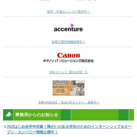
新卒・中途エントリー受付中！
全国で通年積極採用中！
1Dayイベント【8/12〆切！】
【〓SoftBank】「Real Jobセミナー」募集中！
事務局からのお知らせ
2028はじめ全学年対象！障がいのある学生のためのインターンシップ＆オー
プン・カンパニー情報公開中！