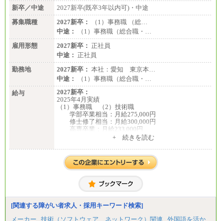
新卒／中途
2027新卒(既卒3年以内可)・中途
募集職種
2027新卒：
（1）事務職 （総…
中途：
（1）事務職（総合職・…
雇用形態
2027新卒：
正社員
中途：
正社員
勤務地
2027新卒：
本社：愛知 東京本…
中途：
（1）事務職（総合職・…
2027新卒：
給与
2025年4月実績
（1）事務職 （2）技術職
学部卒業相当：月給275,000円
修士修了相当：月給300,000円
高専卒業：月給233,000円
+ 続きを読む
（3）業務職
大学院修了・大学卒業：月給21万円
短期大学・専門学校（2年制）卒業：月給20万円
※博士修了の方については、専門性や担当業務を考
慮して給与を決定いたします
※試用期間中も給与に変更はございません
中途：
（1）事務職（総合職・正社員） （2）技術職（総
[関連する障がい者求人・採用キーワード検索]
合職・正社員）
月給 208,000円以上
メーカー
技術（ソフトウェア、ネットワーク）関連
外国語を活か