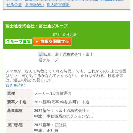
経験、能力等を考慮し、弊社規定により決定
せる企業
下肢障がい
拡大読書機器
試用期間中も給与に変更はございません
（3）技能職（正社員）
基本給
月給 182,400円以上
富士通株式会社・富士通グループ
07月10日更新
スマホが、なんでも教えてくれる時代。 でも、これからの未来に地図
はない。 何が起こるかなんてわからない。 正解は変わる。検索結果
は、過去の誰かの見方にす…
続きを読む
業種
メーカー/IT/情報通信
新卒／中途
2027新卒(既卒3年以内可)・中途
募集職種
2027新卒：
＜富士通株式会社＞…
中途：
事務職系のポジションな…
雇用形態
2027新卒：
正社員
中途：
正社員