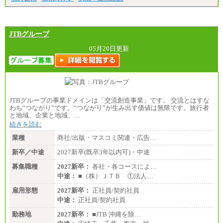
JTBグループ
05月20日更新
JTBグループの事業ドメインは「交流創造事業」です。 交流とはすな
わち“つながり”です。“つながり”が生み出す価値は無限です。旅行者
と地域、企業と地域、…
続きを読む
業種
商社/出版・マスコミ関連・広告…
新卒／中途
2027新卒(既卒3年以内可)・中途
募集職種
2027新卒：
各社・各コースによ…
中途：
■（株）ＪＴＢ ①法人…
雇用形態
2027新卒：
正社員/契約社員
中途：
正社員/契約社員
勤務地
2027新卒：
■JTB 沖縄を除…