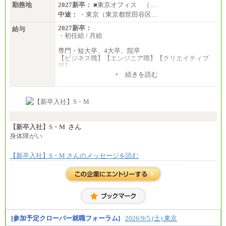
■(株)JTBパブリッシング ※2027年新卒募集終了
勤務地
2027新卒：
■東京オフィス （…
総合職 月給241,000円
中途：
・東京（東京都世田谷区…
中途：
①月給227,000円以上
2027新卒：
給与
②月給212,000円以上
・初任給 / 月給
③月給172,500円以上
④月給23万円～37万円
専門・短大卒、4大卒、院卒
⑤月給20万円～25万円
【ビジネス職】【エンジニア職】【クリエイティブ
⑥月給33万円～48万円
職】
⑦月給271,000円以上
一律：225,000円
+ 続きを読む
⑧～⑮月給200,000円〜月給400,000円
⑯月給185,000円以上
※試用期間中も給与に変更はございません 。
⑰月給237,000円以上
中途：
⑱月給212,000円以上
①月給：270,000円～320,000円
⑲東京：月給202,000 円以上 、京都：月給193,000 円
②④⑦⑩月給：225,000円～270,000円
以上
③月給：250,000円～300,000円
⑳月給205,000円以上
⑤⑥月給：225,000円～300,000円
【新卒入社】S・M さん
㉑月給185,000 円以上
⑧月給：240,000円～285,000円
身体障がい
㉒月給185,000 円以上
⑨月給：250,000円～330,000円
㉓月給224,500円以上
※全コース共通※ 能力・経験・勤務地などにより
【新卒入社】S・M さんのメッセージを読む
異なります
※経験、能力等を考慮の上、当社規定により決定
※試用期間中も給与に変更はございません。
※試用期間中も給与に変更はございません。
[参加予定クローバー就職フォーラム]
2026/9/5 (土) 東京