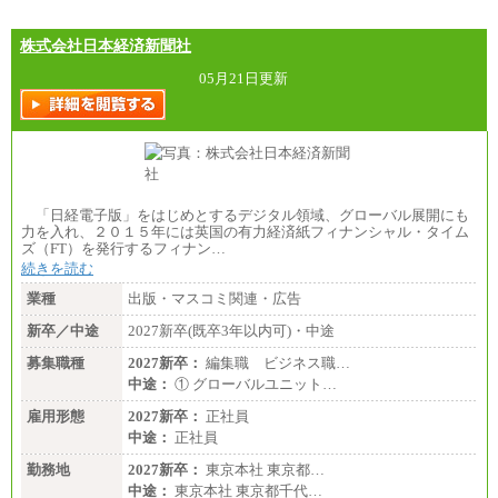
株式会社日本経済新聞社
05月21日更新
「日経電子版」をはじめとするデジタル領域、グローバル展開にも
力を入れ、２０１５年には英国の有力経済紙フィナンシャル・タイム
ズ（FT）を発行するフィナン…
続きを読む
業種
出版・マスコミ関連・広告
新卒／中途
2027新卒(既卒3年以内可)・中途
募集職種
2027新卒：
編集職 ビジネス職…
中途：
① グローバルユニット…
雇用形態
2027新卒：
正社員
中途：
正社員
勤務地
2027新卒：
東京本社 東京都…
中途：
東京本社 東京都千代…