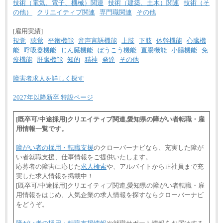
技術（電気、電子、機械）関連
技術（建築、土木）関連
技術（そ
の他）
クリエイティブ関連
専門職関連
その他
[雇用実績]
視覚
聴覚
平衡機能
音声言語機能
上肢
下肢
体幹機能
心臓機
能
呼吸器機能
じん臓機能
ぼうこう機能
直腸機能
小腸機能
免
疫機能
肝臓機能
知的
精神
発達
その他
障害者求人を詳しく探す
2027年以降新卒 特設ページ
[既卒可/中途採用]クリエイティブ関連,愛知県の障がい者転職・雇
用情報一覧です。
障がい者の採用・転職支援
のクローバーナビなら、充実した障が
い者就職支援、仕事情報をご提供いたします。
応募者の障害に応じた
求人検索
や、アルバイトから正社員まで充
実した求人情報を掲載中！
[既卒可/中途採用]クリエイティブ関連,愛知県の障がい者転職・雇
用情報をはじめ、人気企業の求人情報を探すならクローバーナビ
をどうぞ。