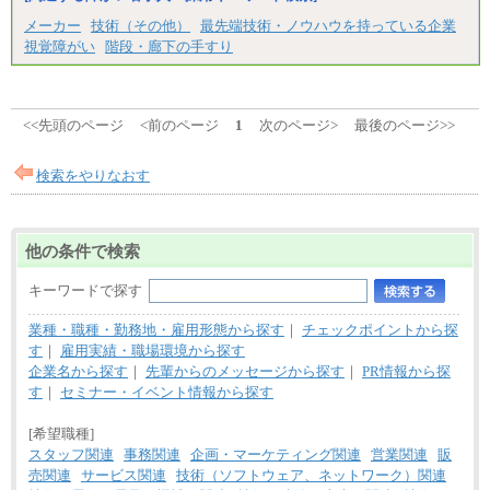
※経験・能力を考慮し、当社規定により決定いたし
メーカー
技術（その他）
最先端技術・ノウハウを持っている企業
ます。
視覚障がい
階段・廊下の手すり
<<先頭のページ
<前のページ
1
次のページ>
最後のページ>>
検索をやりなおす
他の条件で検索
キーワードで探す
業種・職種・勤務地・雇用形態から探す
｜
チェックポイントから探
す
｜
雇用実績・職場環境から探す
企業名から探す
｜
先輩からのメッセージから探す
｜
PR情報から探
す
｜
セミナー・イベント情報から探す
[希望職種]
スタッフ関連
事務関連
企画・マーケティング関連
営業関連
販
売関連
サービス関連
技術（ソフトウェア、ネットワーク）関連