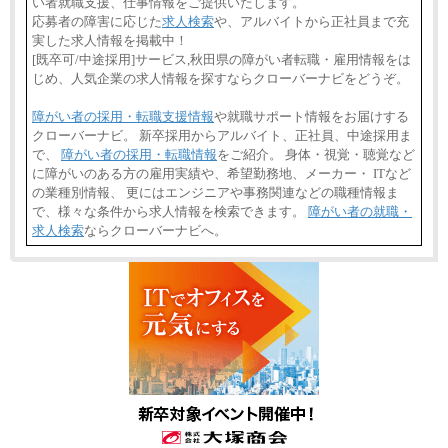
い者就職支援、仕事情報をご提供いたします。
応募者の障害に応じた
求人検索
や、アルバイトから正社員まで充
実した求人情報を掲載中！
[既卒可/中途採用]サービス,秋田県の障がい者転職・雇用情報をは
じめ、人気企業の求人情報を探すならクローバーナビをどうぞ。
障がい者の採用・転職支援情報
や就職サポート情報をお届けする
クローバーナビ。 新卒採用からアルバイト、正社員、中途採用ま
で、
障がい者の採用・転職情報
をご紹介。 身体・視覚・聴覚など
に障がいのある方の雇用実績や、希望勤務地、メーカー・ ITなど
の業種別情報、 更にはエンジニアや事務関連などの職種情報ま
で、様々な条件から求人情報を検索できます。
障がい者の就職・
求人検索
ならクローバーナビへ。