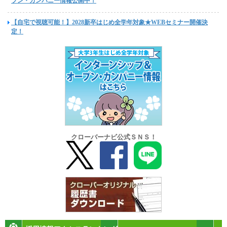
プン・カンパニー情報公開中！
【自宅で視聴可能！】2028新卒はじめ全学年対象★WEBセミナー開催決
定！
クローバーナビ公式ＳＮＳ！