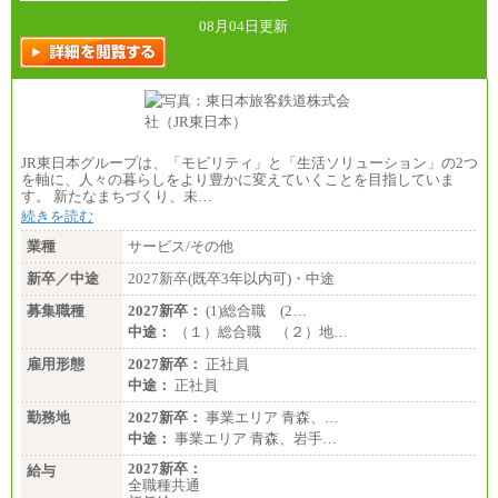
総合職 月給242,000円＋地域間調整給
訪日事業職 月給202,000～227,000円＋地域間調整
08月04日更新
給
※詳細はJTBキャリアサイトよりご確認ください。
■(株)JTBビジネストランスフォーム
総合職 月給205,000～225,000円＋地域間調整給
エリア総合職 月給185,000円＋地域間調整給
※詳細はJTBキャリアサイトよりご確認ください。
JR東日本グループは、「モビリティ」と「生活ソリューション」の2つ
■(株)JTBデータサービス ※2027年新卒募集終了
を軸に、人々の暮らしをより豊かに変えていくことを目指していま
総合職 月給186,000～194,000円＋地域手当
す。 新たなまちづくり、未…
※詳細はJTBキャリアサイトよりご確認ください。
続きを読む
■I&Jデジタルイノベーション(株)
業種
サービス/その他
総合職 月給224,500～242,600円＋地域手当
※詳細はJTBキャリアサイトよりご確認ください。
新卒／中途
2027新卒(既卒3年以内可)・中途
＜有期社員コース＞
募集職種
2027新卒：
(1)総合職 (2…
■(株)JTBビジネストランスフォーム
中途：
（１）総合職 （２）地…
有期契約職 月給185,000～195,000円
※詳細はJTBキャリアサイトよりご確認ください。
雇用形態
2027新卒：
正社員
中途：
正社員
■(株)JTBパブリッシング ※2027年新卒募集終了
総合職 月給241,000円
勤務地
2027新卒：
事業エリア 青森、…
中途：
中途：
事業エリア 青森、岩手…
①月給227,000円以上
②月給212,000円以上
2027新卒：
給与
③月給172,500円以上
全職種共通
④月給23万円～37万円