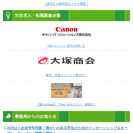
【新卒】仕事研究セミナー開催！
注目求人・転職募集企業
1Dayイベント【8/12〆切！】
新卒・中途エントリー受付中！
【〓SoftBank】「Real Jobセミナー」募集中！
事務局からのお知らせ
2028はじめ全学年対象！障がいのある学生のためのインターンシップ＆オー