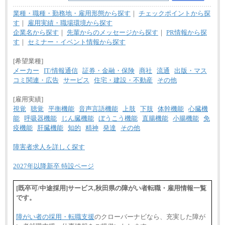
業種・職種・勤務地・雇用形態から探す
｜
チェックポイントから探
す
｜
雇用実績・職場環境から探す
企業名から探す
｜
先輩からのメッセージから探す
｜
PR情報から探
す
｜
セミナー・イベント情報から探す
[希望業種]
メーカー
IT/情報通信
証券・金融・保険
商社
流通
出版・マス
コミ関連・広告
サービス
住宅・建設・不動産
その他
[雇用実績]
視覚
聴覚
平衡機能
音声言語機能
上肢
下肢
体幹機能
心臓機
能
呼吸器機能
じん臓機能
ぼうこう機能
直腸機能
小腸機能
免
疫機能
肝臓機能
知的
精神
発達
その他
障害者求人を詳しく探す
2027年以降新卒 特設ページ
[既卒可/中途採用]サービス,秋田県の障がい者転職・雇用情報一覧
です。
障がい者の採用・転職支援
のクローバーナビなら、充実した障が