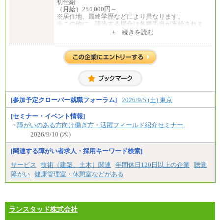
初任給
⑤月給20万円～25万円
（月給）254,000円～
⑥月給33万円～48万円
※居住地、最終学歴などにより異なります。
⑦月給271,000円以上
※この他に、該当する場合は各種手当が支給されま
⑧～⑮月給200,000円〜月給400,000円
す。
+ 続きを読む
⑯月給185,000円以上
※試用期間中も給与に変更はございません。
⑰月給237,000円以上
⑱月給212,000円以上
中途：
⑲東京：月給202,000 円以上 、京都：月給193,000 円
全職種共通
以上
初任給／月給263,000円～
⑳月給205,000円以上
※居住地、年齢により異なります。
㉑月給185,000 円以上
※この他に、該当する場合は各種手当が支給されま
㉒月給185,000 円以上
す。
㉓月給224,500円以上
※試用期間中も給与に変更はございません
[参加予定クローバー就職フォーラム]
2026/9/5 (土) 東京
※全コース共通※ 能力・経験・勤務地などにより
異なります
※試用期間中も給与に変更はございません。
[セミナー・イベント情報]
・
障がいのある方向け働き方・活躍フィールド紹介セミナー
2026/9/10 (木）
[関連する障がい者求人・採用キーワード検索]
サービス
技術（建築、土木）関連
年間休日120日以上の企業
聴覚
障がい
健康管理室・休憩室などがある
ランスタッド株式会社