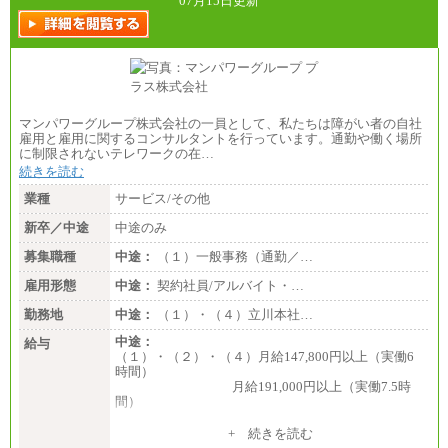
07月15日更新
マンパワーグループ株式会社の一員として、私たちは障がい者の自社
雇用と雇用に関するコンサルタントを行っています。通勤や働く場所
に制限されないテレワークの在…
続きを読む
業種
サービス/その他
新卒／中途
中途のみ
募集職種
中途：
（１）一般事務（通勤／…
雇用形態
中途：
契約社員/アルバイト・…
勤務地
中途：
（１）・（４）立川本社…
中途：
給与
（１）・（２）・（４）月給147,800円以上（実働6
時間）
月給191,000円以上（実働7.5時
間）
（３）月給191,000円以上（実働7.5時間）
+ 続きを読む