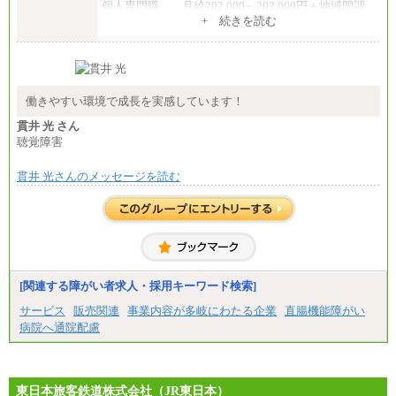
個人専門職 月給202,000～202,000円＋地域間調
整給
+ 続きを読む
※詳細はJTBキャリアサイトよりご確認ください。
■(株)JTB商事
総合職 月給208,000～235,000円
エリア総合職 月給180,000～205,000円＋地域手当
※詳細はJTBキャリアサイトよりご確認ください。
働きやすい環境で成長を実感しています！
■(株)JTBパブリッシング ※2027年新卒募集終了
貫井 光 さん
総合職 月給271,000円
聴覚障害
■(株)JTBビジネストラベルソリューションズ
貫井 光さんのメッセージを読む
総合職 月給220,000～230,000円＋地域間調整給
エリア総合職 月給206,000円～214,000＋地域間調
整給
※詳細はJTBキャリアサイトよりご確認ください。
■(株)JTBコミュニケーションデザイン
総合職 月給230,000円
みなし残業手当：20,000円（一律支給）※みなし
残業手当の残業時間は10.43時間。
[関連する障がい者求人・採用キーワード検索]
※超過勤務手当：みなし残業時間を超える残業時
サービス
販売関連
事業内容が多岐にわたる企業
直腸機能障がい
間に応じて、時間外手当等を支給。
病院へ通院配慮
エリアサポート職 月給188,000円
※超過勤務手当：残業時間については全額時間外
手当を支給。
東日本旅客鉄道株式会社（JR東日本）
■（株）JTBグローバルマーケティング＆トラベル