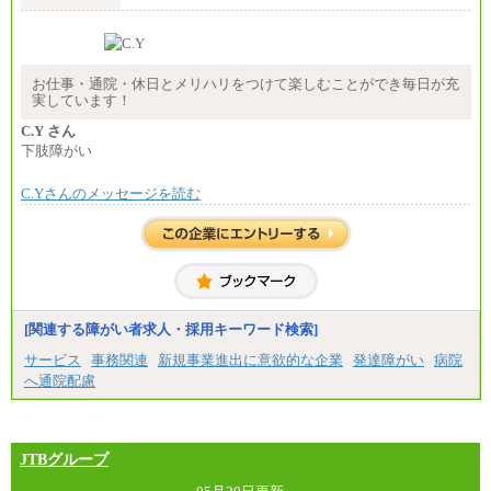
（５）月給147,800円以上（実働6時間）
-----
時給 1,226円（実働4.5時間）
※基本給に加算して以下手当有（いずれも時
間額換算額）
お仕事・通院・休日とメリハリをつけて楽しむことができ毎日が充
・退職金相当手当 37円
実しています！
・賞与相当手当 127円
合計時給額 1,390円
C.Y さん
下肢障がい
※全ての求人において試用期間中も給与に変更はご
ざいません。
C.Yさんのメッセージを読む
[関連する障がい者求人・採用キーワード検索]
サービス
事務関連
新規事業進出に意欲的な企業
発達障がい
病院
へ通院配慮
JTBグループ