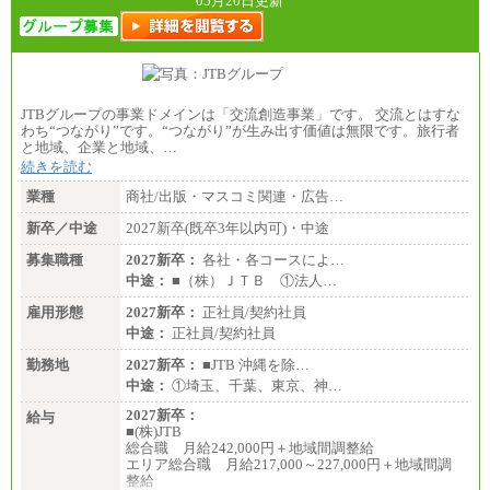
05月20日更新
JTBグループの事業ドメインは「交流創造事業」です。 交流とはすな
わち“つながり”です。“つながり”が生み出す価値は無限です。旅行者
と地域、企業と地域、…
続きを読む
業種
商社/出版・マスコミ関連・広告…
新卒／中途
2027新卒(既卒3年以内可)・中途
募集職種
2027新卒：
各社・各コースによ…
中途：
■（株）ＪＴＢ ①法人…
雇用形態
2027新卒：
正社員/契約社員
中途：
正社員/契約社員
勤務地
2027新卒：
■JTB 沖縄を除…
中途：
①埼玉、千葉、東京、神…
2027新卒：
給与
■(株)JTB
総合職 月給242,000円＋地域間調整給
エリア総合職 月給217,000～227,000円＋地域間調
整給