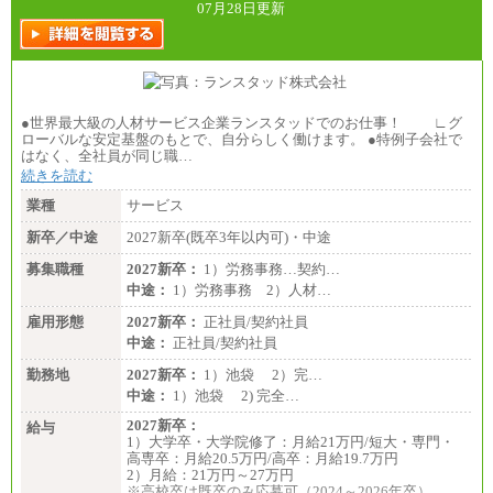
07月28日更新
●世界最大級の人材サービス企業ランスタッドでのお仕事！ ∟グ
ローバルな安定基盤のもとで、自分らしく働けます。 ●特例子会社で
はなく、全社員が同じ職…
続きを読む
業種
サービス
新卒／中途
2027新卒(既卒3年以内可)・中途
募集職種
2027新卒：
1）労務事務…契約…
中途：
1）労務事務 2）人材…
雇用形態
2027新卒：
正社員/契約社員
中途：
正社員/契約社員
勤務地
2027新卒：
1）池袋 2）完…
中途：
1）池袋 2) 完全…
2027新卒：
給与
1）大学卒・大学院修了：月給21万円/短大・専門・
高専卒：月給20.5万円/高卒：月給19.7万円
2）月給：21万円～27万円
※高校卒は既卒のみ応募可（2024～2026年卒）