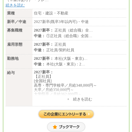
続きを読む
業種
住宅・建設・不動産
新卒／中途
2027新卒(既卒3年以内可)・中途
募集職種
2027新卒：
正社員（総合職）全…
中途：
①正社員（総合職）全国…
雇用形態
2027新卒：
正社員
中途：
正社員/契約社員
勤務地
2027新卒：
本社(大阪・東京)…
中途：
本社(大阪・東京)：2…
2027新卒：
給与
【正社員】
[全国社員]
高専・専門学校卒／月給348,000円～
大卒／月給350,000円～
大学院卒／月給362,000円～
[地域社員]月給295,000円～
+ 続きを読む
中途：
【正社員】
[全国社員]月給348,000円～
[地域社員]月給295,000円～
※試用期間中も給与に変更はございません
【契約社員】月給200,000円～