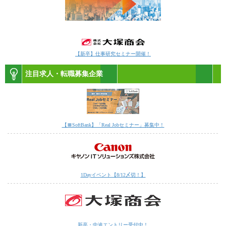
【新卒】仕事研究セミナー開催！
注目求人・転職募集企業
【〓SoftBank】「Real Jobセミナー」募集中！
1Dayイベント【8/12〆切！】
新卒・中途エントリー受付中！