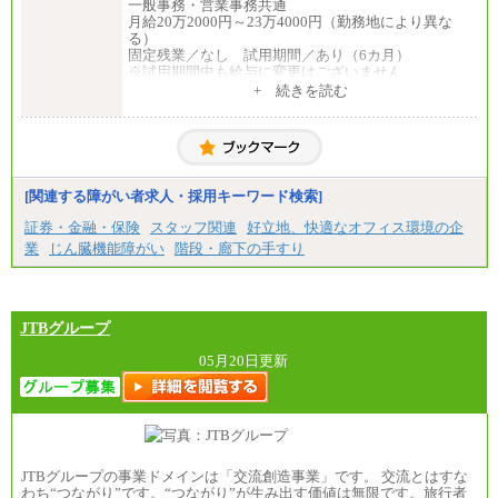
一般事務・営業事務共通
月給20万2000円～23万4000円（勤務地により異な
る）
固定残業／なし 試用期間／あり（6カ月）
※試用期間中も給与に変更はございません
中途：
+ 続きを読む
一般事務・営業事務共通
月給20万2000円～23万4000円（勤務地により異な
る）
固定残業／なし 試用期間／あり（6か月）
※試用期間中も給与に変更はございません。
[関連する障がい者求人・採用キーワード検索]
証券・金融・保険
スタッフ関連
好立地、快適なオフィス環境の企
業
じん臓機能障がい
階段・廊下の手すり
JTBグループ
05月20日更新
JTBグループの事業ドメインは「交流創造事業」です。 交流とはすな
わち“つながり”です。“つながり”が生み出す価値は無限です。旅行者