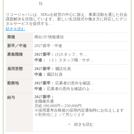
リコージャパンは、SDGsを経営の中心に据え、事業活動を通じた社会
課題解決を目指しています。 新しい生活様式や働き方に対応したデジ
タルサービスを提供する…
続きを読む
業種
商社/IT/情報通信
新卒／中途
2027新卒・中途
募集職種
2027新卒：
(1)スタッフ、サ…
中途：
（１）スタッフ職・サポ…
雇用形態
2027新卒：
嘱託社員
中途：
嘱託社員
勤務地
2027新卒：
応募者の意向を確認…
中途：
応募者の意向を確認の上…
2027新卒：
給与
全職種共通
月給 180,000円～250,000円
※採用選考合格後の採用内定通知時にお伝えします
※勤務地によって異なります
中途：
+ 続きを読む
全職種共通
月給 200,000円～250,000円