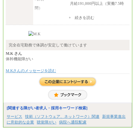
月給191,000円以上（実働7.5時
間）
（３）月給191,000円以上（実働7.5時間）
+ 続きを読む
（５）月給147,800円以上（実働6時間）
-----
時給 1,226円（実働4.5時間）
※基本給に加算して以下手当有（いずれも時
間額換算額）
完全在宅勤務で体調が安定して働けています
・退職金相当手当 37円
・賞与相当手当 127円
M.K さん
合計時給額 1,390円
体幹機能障がい
※全ての求人において試用期間中も給与に変更はご
M.Kさんのメッセージを読む
ざいません。
[関連する障がい者求人・採用キーワード検索]
サービス
技術（ソフトウェア、ネットワーク）関連
新規事業進出
に意欲的な企業
聴覚障がい
病院へ通院配慮