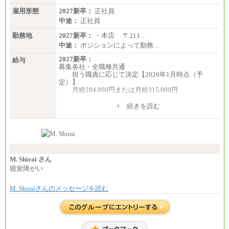
雇用形態
2027新卒：
正社員
中途：
正社員
勤務地
2027新卒：
・本店 〒211…
中途：
ポジションによって勤務…
2027新卒：
給与
募集各社・全職種共通
担う職責に応じて決定【2026年1月時点（予
定）】
月給284,000円または月給315,000円
※入社後早期から、自律的な業務遂行が求めら
+ 続きを読む
れる職務を担う方については、月額給与315,000円で
す。
なお、高度なスキルや専門性を持ち、より高
い職責を担う方については、さらに高い金額を個別
に設定します。
※習熟度を上げるための育成が一定期間必要で
上司の指示に基づき職務を遂行する方については、
M. Shirai さん
月額給与284,000円となります。
聴覚障がい
※個別に設定する給与については、選考の過程
で決定していきます。
M. Shiraiさんのメッセージを読む
※上記に加え、所定労働時間外に勤務をした場
合には、時間外勤務手当を支給します。
※試用期間中も給与に変更はございません。
中途：
＜募集各社・全職種共通＞