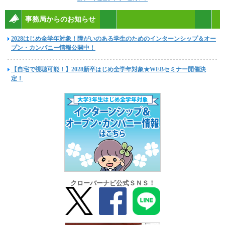
事務局からのお知らせ
2028はじめ全学年対象！障がいのある学生のためのインターンシップ＆オー
プン・カンパニー情報公開中！
【自宅で視聴可能！】2028新卒はじめ全学年対象★WEBセミナー開催決
定！
クローバーナビ公式ＳＮＳ！