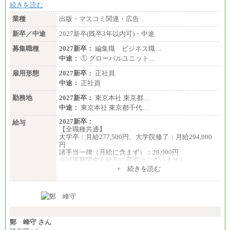
続きを読む
業種
出版・マスコミ関連・広告
新卒／中途
2027新卒(既卒3年以内可)・中途
募集職種
2027新卒：
編集職 ビジネス職…
中途：
① グローバルユニット…
雇用形態
2027新卒：
正社員
中途：
正社員
勤務地
2027新卒：
東京本社 東京都…
中途：
東京本社 東京都千代…
2027新卒：
給与
【全職種共通】
大学卒：月給277,500円、大学院修了：月給294,000
円
諸手当一律（月給に含まず）：28,000円
※試用期間中も給与に変更はございません
中途：
+ 続きを読む
【全職種共通】
月給370,000円～
※経験・能力等を考慮の上、当社規定により決定し
ます。
※試用期間中も給与に変更はございません。
※想定年収 6,000,000円～（住居費補助、子手当など
の各種手当を含む金額です）
鄭 峰守 さん