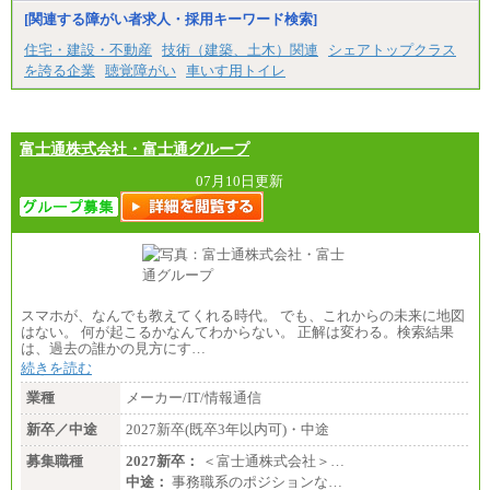
以上
■特定職員※
[関連する障がい者求人・採用キーワード検索]
⑳月給205,000円以上
大学院卒/月給234,000円～263,000円
㉑月給185,000 円以上
大学卒/月給219,000円～246,000円
住宅・建設・不動産
技術（建築、土木）関連
シェアトップクラス
㉒月給185,000 円以上
短大・高専卒/月給197,000円～222,000円
を誇る企業
聴覚障がい
車いす用トイレ
㉓月給224,500円以上
※全コース共通※ 能力・経験・勤務地などにより
※拠点型職員、特定職員の給与は、生活の拠点が定
異なります
まることによるメリットおよび地域ごとの生計費な
※試用期間中も給与に変更はございません。
どの地域差指数を勘案して拠点ごとに定めていま
す。
富士通株式会社・富士通グループ
中途：
全職種共通
07月10日更新
月給制
226,600円～390,100円（勤務地域等により異なりま
す）
・ご経験やスキルを考慮し、選考の中で決定いたし
ます。
・試用期間中も同額支給します。
スマホが、なんでも教えてくれる時代。 でも、これからの未来に地図
はない。 何が起こるかなんてわからない。 正解は変わる。検索結果
は、過去の誰かの見方にす…
続きを読む
業種
メーカー/IT/情報通信
新卒／中途
2027新卒(既卒3年以内可)・中途
募集職種
2027新卒：
＜富士通株式会社＞…
中途：
事務職系のポジションな…