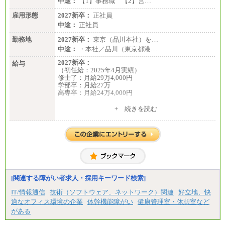
中途：
【1】事務職 【2】営…
雇用形態
2027新卒：
正社員
中途：
正社員
勤務地
2027新卒：
東京（品川本社）を…
中途：
・本社／品川（東京都港…
2027新卒：
給与
（初任給：2025年4月実績）
修士了：月給29万4,000円
学部卒：月給27万
高専卒：月給24万4,000円
+ 続きを読む
中途：
月給 250,000円～350,000円
想定年収 420万円～600万円
入社時の処遇（基本給・賞与）は経験・スキルを考
慮の上、当社規程に従い決定いたします。
経験・スキルによっては、記載額を超える場合もあ
ります。
※試用期間中も給与に変更はございません。
[関連する障がい者求人・採用キーワード検索]
IT/情報通信
技術（ソフトウェア、ネットワーク）関連
好立地、快
適なオフィス環境の企業
体幹機能障がい
健康管理室・休憩室など
がある