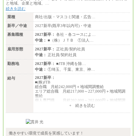
と地域、企業と地域、…
続きを読む
業種
商社/出版・マスコミ関連・広告…
新卒／中途
2027新卒(既卒3年以内可)・中途
募集職種
2027新卒：
各社・各コースによ…
中途：
■（株）ＪＴＢ ①法人…
雇用形態
2027新卒：
正社員/契約社員
中途：
正社員/契約社員
勤務地
2027新卒：
■JTB 沖縄を除…
中途：
①埼玉、千葉、東京、神…
2027新卒：
給与
■(株)JTB
総合職 月給242,000円＋地域間調整給
エリア総合職 月給217,000～227,000円＋地域間調
整給
個人専門職 月給202,000～202,000円＋地域間調
整給
+ 続きを読む
※詳細はJTBキャリアサイトよりご確認ください。
■(株)JTB商事
総合職 月給208,000～235,000円
エリア総合職 月給180,000～205,000円＋地域手当
※詳細はJTBキャリアサイトよりご確認ください。
働きやすい環境で成長を実感しています！