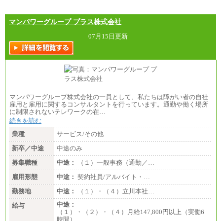
マンパワーグループ プラス株式会社
07月15日更新
マンパワーグループ株式会社の一員として、私たちは障がい者の自社
雇用と雇用に関するコンサルタントを行っています。通勤や働く場所
に制限されないテレワークの在…
続きを読む
業種
サービス/その他
新卒／中途
中途のみ
募集職種
中途：
（１）一般事務（通勤／…
雇用形態
中途：
契約社員/アルバイト・…
勤務地
中途：
（１）・（４）立川本社…
中途：
給与
（１）・（２）・（４）月給147,800円以上（実働6
時間）