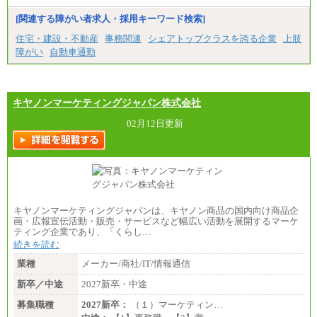
[関連する障がい者求人・採用キーワード検索]
住宅・建設・不動産
事務関連
シェアトップクラスを誇る企業
上肢
障がい
自動車通勤
キヤノンマーケティングジャパン株式会社
02月12日更新
キヤノンマーケティングジャパンは、キヤノン商品の国内向け商品企
画・広報宣伝活動・販売・サービスなど幅広い活動を展開するマーケ
ティング企業であり、「くらし…
続きを読む
業種
メーカー/商社/IT/情報通信
新卒／中途
2027新卒・中途
募集職種
2027新卒：
（１）マーケティン…