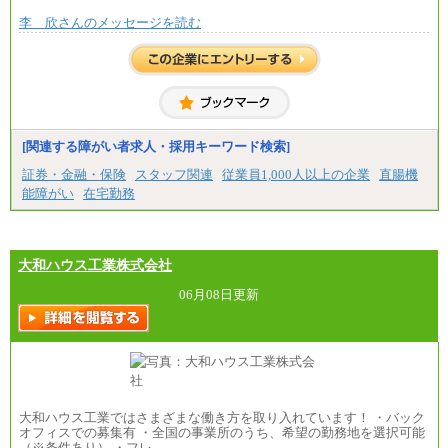
李 欣さんのメッセージを読む
[関連する障がい者求人・採用キーワード検索]
証券・金融・保険
スタッフ関連
従業員1,000人以上の企業
直腸機
能障がい
在宅勤務
大和ハウス工業株式会社
06月08日更新
大和ハウス工業ではさまざまな働き方を取り入れています！ ・バック
オフィスでの募集有 ・全国の事業所のうち、希望の勤務地を選択可能
（※条件あり） ・フレ…