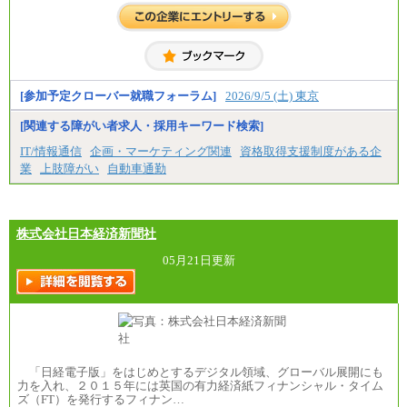
入社時の処遇は経験・能力を考慮の上、当社規程に
より決定します。
具体的な金額は採用選考合格後に採用内定通知時に
お伝えします。
[参加予定クローバー就職フォーラム]
2026/9/5 (土) 東京
[関連する障がい者求人・採用キーワード検索]
IT/情報通信
企画・マーケティング関連
資格取得支援制度がある企
業
上肢障がい
自動車通勤
株式会社日本経済新聞社
05月21日更新
「日経電子版」をはじめとするデジタル領域、グローバル展開にも
力を入れ、２０１５年には英国の有力経済紙フィナンシャル・タイム
ズ（FT）を発行するフィナン…