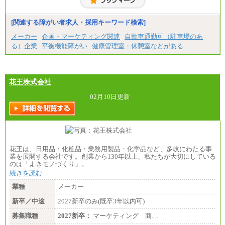
月給21万円以上～
※試用期間中の給与に変更はありません。
[関連する障がい者求人・採用キーワード検索]
※経験・能力を考慮し、当社規定により決定いたし
メーカー
企画・マーケティング関連
自動車通勤可（駐車場のあ
ます。
る）企業
平衡機能障がい
健康管理室・休憩室などがある
花王株式会社
02月10日更新
花王は、日用品・化粧品・業務用製品・化学品など、多岐にわたる事
業を展開する会社です。創業から130年以上、私たちが大切にしている
のは「よきモノづくり」。…
続きを読む
業種
メーカー
新卒／中途
2027新卒のみ(既卒3年以内可)
募集職種
2027新卒：
マーケティング 商…