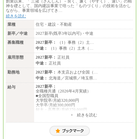
創業以来、「 三箴（さんしん）－良く、廉く（やすく）、速い」の精
※詳細はJTBキャリアサイトよりご確認ください。
神を礎として、国内建設事業で培った「ものづくり」の技術を活かし
ながら、事業領域を広げてき…
■(株)JTBデータサービス ※2027年新卒募集終了
総合職 月給186,000～194,000円＋地域手当
続きを読む
※詳細はJTBキャリアサイトよりご確認ください。
業種
住宅・建設・不動産
■I&Jデジタルイノベーション(株)
新卒／中途
2027新卒(既卒3年以内可)・中途
総合職 月給224,500～242,600円＋地域手当
※詳細はJTBキャリアサイトよりご確認ください。
募集職種
2027新卒：
（1）事務（2）土…
＜有期社員コース＞
中途：
（1）事務（2）土木（…
■(株)JTBビジネストランスフォーム
雇用形態
有期契約職 月給185,000～195,000円
2027新卒：
正社員
※詳細はJTBキャリアサイトよりご確認ください。
中途：
正社員
■(株)JTBパブリッシング ※2027年新卒募集終了
勤務地
2027新卒：
本支店および全国（…
総合職 月給241,000円
中途：
北海道／宮城県／埼玉県…
中途：
①月給227,000円以上
2027新卒：
給与
②月給212,000円以上
全職種共通（2026年4月実績）
③月給172,500円以上
■全国型職員
④月給23万円～37万円
大学院卒/月給320,000円
⑤月給20万円～25万円
大学卒/月給300,000円
⑥月給33万円～48万円
短大・高専卒/月給270,000円
⑦月給271,000円以上
+ 続きを読む
⑧～⑮月給200,000円〜月給400,000円
■拠点型職員※
⑯月給185,000円以上
大学院卒/月給256,000円～288,000円
⑰月給237,000円以上
大学卒/月給240,000円～270,000円
⑱月給212,000円以上
短大・高専卒/月給216,000円～243,000円
⑲東京：月給202,000 円以上 、京都：月給193,000 円