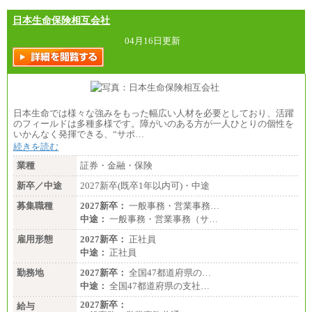
日本生命保険相互会社
04月16日更新
日本生命では様々な強みをもった幅広い人材を必要としており、活躍
のフィールドは多種多様です。障がいのある方が一人ひとりの個性を
いかんなく発揮できる、“サポ…
続きを読む
業種
証券・金融・保険
新卒／中途
2027新卒(既卒1年以内可)・中途
募集職種
2027新卒：
一般事務・営業事務…
中途：
一般事務・営業事務（サ…
雇用形態
2027新卒：
正社員
中途：
正社員
勤務地
2027新卒：
全国47都道府県の…
中途：
全国47都道府県の支社…
2027新卒：
給与