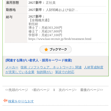
雇用形態
2027新卒：
正社員
勤務地
2027新卒：
人財戦略および会計…
2027新卒：
給与
【全職種共通】
初任給
博士了：月給303,200円
修士了：月給267,600円
学部卒：月給247,100円
https://www.kao-recruit.jp/fresh/treatment.html
[関連する障がい者求人・採用キーワード検索]
メーカー
技術（ソフトウェア、ネットワーク）関連
人材育成制度
が充実している企業
知的障がい
筆談での対応
<<先頭のページ
<前のページ
1
次のページ>
最後のページ>>
検索をやりなおす