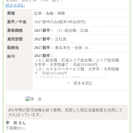
続きを読む
業種
証券・金融・保険
新卒／中途
2027新卒のみ(既卒3年以内可)
募集職種
2027新卒：
（1）総合職・広域…
雇用形態
2027新卒：
正社員
勤務地
2027新卒：
東京本社・全国（4…
2027新卒：
給与
（１）総合職・広域エリア総合職・エリア総合職
大学卒・大学院修了：月給310,000円
（２）カスタマーサービス職 大学卒・大学院修
了：月給265,000円
※試用期間中も給与に変更はございません
+ 続きを読む
約1年間の育児休職を経て復帰。充実した両立支援制度を活用して
がんばっています。
李 欣 さん
下肢障がい