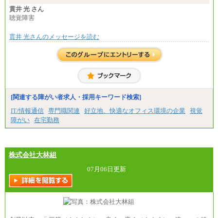
■(株)JTBパブリッシング ※2027年新卒募集終了
貫井 光 さん
総合職 月給271,000円
聴覚障害
■(株)JTBビジネストラベルソリューションズ
貫井 光さんのメッセージを読む
総合職 月給220,000～230,000円＋地域間調整給
エリア総合職 月給206,000円～214,000＋地域間調
整給
※詳細はJTBキャリアサイトよりご確認ください。
■(株)JTBコミュニケーションデザイン
総合職 月給230,000円
みなし残業手当：20,000円（一律支給）※みなし
残業手当の残業時間は10.43時間。
[関連する障がい者求人・採用キーワード検索]
※超過勤務手当：みなし残業時間を超える残業時
IT/情報通信
専門職関連
好立地、快適なオフィス環境の企業
視覚
間に応じて、時間外手当等を支給。
障がい
在宅勤務
エリアサポート職 月給188,000円
※超過勤務手当：残業時間については全額時間外
手当を支給。
株式会社大林組
■（株）JTBグローバルマーケティング＆トラベル
総合職 月給242,000円＋地域間調整給
訪日事業職 月給202,000～227,000円＋地域間調整
07月06日更新
給
※詳細はJTBキャリアサイトよりご確認ください。
■(株)JTBビジネストランスフォーム
総合職 月給205,000～225,000円＋地域間調整給
エリア総合職 月給185,000円＋地域間調整給