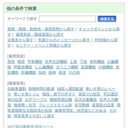
他の条件で検索
キーワードで探す
業種・職種・勤務地・雇用形態から探す
｜
チェックポイントから探
す
｜
雇用実績・職場環境から探す
企業名から探す
｜
先輩からのメッセージから探す
｜
PR情報から探
す
｜
セミナー・イベント情報から探す
[雇用実績]
視覚
聴覚
平衡機能
音声言語機能
上肢
下肢
体幹機能
心臓機
能
呼吸器機能
じん臓機能
ぼうこう機能
直腸機能
小腸機能
免
疫機能
肝臓機能
知的
精神
発達
その他
[職場環境]
自動車通勤
勤務時間の配慮
病院へ通院配慮
車いす用エレベー
タ
車いす用トイレ
階段・廊下の手すり
筆談での対応
手話通訳
者の設置
点字ワープロ
難聴用電話機
拡大読書機器
音声入力機
器
独身寮・社宅
フレックスタイム制
在宅勤務
産業医の設置
障
害者職業生活相談員が在籍
健康管理室・休憩室などがある
その
他
障害者求人を詳しく探す
2027年以降新卒 特設ページ