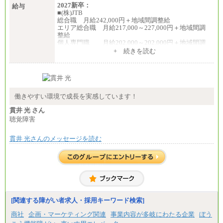
2027新卒：
給与
■(株)JTB
総合職 月給242,000円＋地域間調整給
エリア総合職 月給217,000～227,000円＋地域間調
整給
個人専門職 月給202,000～202,000円＋地域間調
整給
+ 続きを読む
※詳細はJTBキャリアサイトよりご確認ください。
■(株)JTB商事
総合職 月給208,000～235,000円
エリア総合職 月給180,000～205,000円＋地域手当
※詳細はJTBキャリアサイトよりご確認ください。
働きやすい環境で成長を実感しています！
■(株)JTBパブリッシング ※2027年新卒募集終了
貫井 光 さん
総合職 月給271,000円
聴覚障害
■(株)JTBビジネストラベルソリューションズ
貫井 光さんのメッセージを読む
総合職 月給220,000～230,000円＋地域間調整給
エリア総合職 月給206,000円～214,000＋地域間調
整給
※詳細はJTBキャリアサイトよりご確認ください。
■(株)JTBコミュニケーションデザイン
総合職 月給230,000円
みなし残業手当：20,000円（一律支給）※みなし
残業手当の残業時間は10.43時間。
[関連する障がい者求人・採用キーワード検索]
※超過勤務手当：みなし残業時間を超える残業時
商社
企画・マーケティング関連
事業内容が多岐にわたる企業
ぼう
間に応じて、時間外手当等を支給。