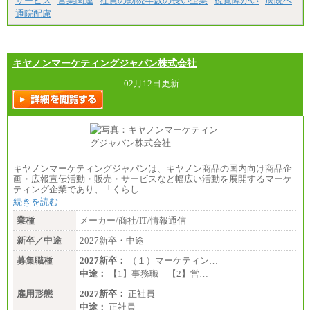
サービス
営業関連
社員の勤続年数の長い企業
視覚障がい
病院へ
通院配慮
キヤノンマーケティングジャパン株式会社
02月12日更新
キヤノンマーケティングジャパンは、キヤノン商品の国内向け商品企
画・広報宣伝活動・販売・サービスなど幅広い活動を展開するマーケ
ティング企業であり、「くらし…
続きを読む
業種
メーカー/商社/IT/情報通信
新卒／中途
2027新卒・中途
募集職種
2027新卒：
（１）マーケティン…
中途：
【1】事務職 【2】営…
雇用形態
2027新卒：
正社員
中途：
正社員