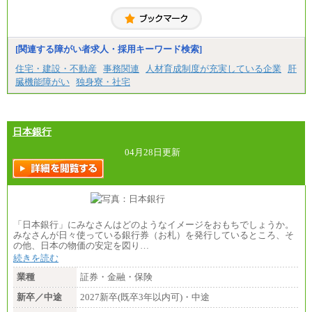
大学院卒/月給256,000円～288,000円
大学卒/月給240,000円～270,000円
短大・高専卒/月給216,000円～243,000円
■特定職員※
[関連する障がい者求人・採用キーワード検索]
大学院卒/月給234,000円～263,000円
大学卒/月給219,000円～246,000円
住宅・建設・不動産
事務関連
人材育成制度が充実している企業
肝
短大・高専卒/月給197,000円～222,000円
臓機能障がい
独身寮・社宅
※拠点型職員、特定職員の給与は、生活の拠点が定
まることによるメリットおよび地域ごとの生計費な
どの地域差指数を勘案して拠点ごとに定めていま
す。
日本銀行
中途：
全職種共通
04月28日更新
月給制
226,600円～390,100円（勤務地域等により異なりま
す）
・ご経験やスキルを考慮し、選考の中で決定いたし
ます。
・試用期間中も同額支給します。
「日本銀行」にみなさんはどのようなイメージをおもちでしょうか。
みなさんが日々使っている銀行券（お札）を発行しているところ、そ
の他、日本の物価の安定を図り…
続きを読む
業種
証券・金融・保険
新卒／中途
2027新卒(既卒3年以内可)・中途