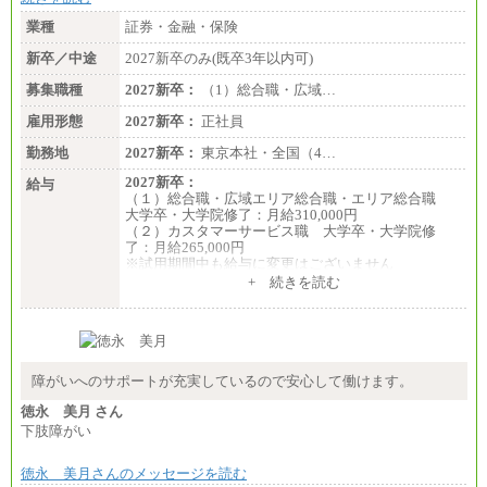
業種
証券・金融・保険
新卒／中途
2027新卒のみ(既卒3年以内可)
募集職種
2027新卒：
（1）総合職・広域…
雇用形態
2027新卒：
正社員
勤務地
2027新卒：
東京本社・全国（4…
2027新卒：
給与
（１）総合職・広域エリア総合職・エリア総合職
大学卒・大学院修了：月給310,000円
（２）カスタマーサービス職 大学卒・大学院修
了：月給265,000円
※試用期間中も給与に変更はございません
+ 続きを読む
障がいへのサポートが充実しているので安心して働けます。
徳永 美月 さん
下肢障がい
徳永 美月さんのメッセージを読む