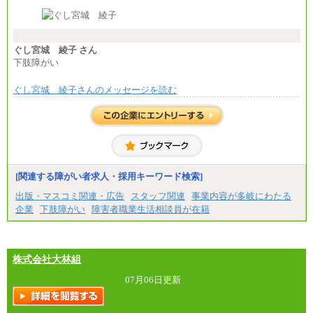
※経験・能力等を考慮の上、当社規定により決定し
ます。
※試用期間中も給与に変更はございません。
※想定年収 6,000,000円～（住居費補助、子手当など
の各種手当を含む金額です）
ぐし宮城 綾子 さん
下肢障がい
ぐし宮城 綾子さんのメッセージを読む
[関連する障がい者求人・採用キーワード検索]
出版・マスコミ関連・広告
スタッフ関連
事業内容が多岐にわたる
企業
下肢障がい
障害者職業生活相談員が在籍
株式会社大林組
07月06日更新