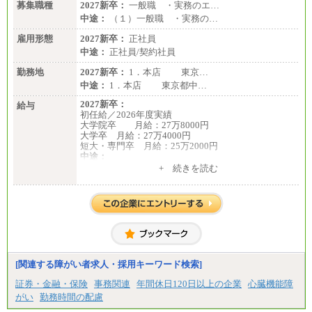
募集職種
2027新卒：
一般職 ・実務のエ…
中途：
（１）一般職 ・実務の…
雇用形態
2027新卒：
正社員
中途：
正社員/契約社員
勤務地
2027新卒：
1．本店 東京…
中途：
1．本店 東京都中…
2027新卒：
給与
初任給／2026年度実績
大学院卒 月給：27万8000円
大学卒 月給：27万4000円
短大・専門卒 月給：25万2000円
中途：
（１）（２）共通
+ 続きを読む
月給：24万0000円～34万8420円
※職務経験等を考慮し決定いたします。
※試用期間中も給与に変更はございません
[関連する障がい者求人・採用キーワード検索]
証券・金融・保険
事務関連
年間休日120日以上の企業
心臓機能障
がい
勤務時間の配慮