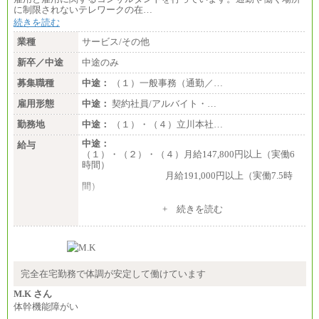
に制限されないテレワークの在…
続きを読む
業種
サービス/その他
新卒／中途
中途のみ
募集職種
中途：
（１）一般事務（通勤／…
雇用形態
中途：
契約社員/アルバイト・…
勤務地
中途：
（１）・（４）立川本社…
中途：
給与
（１）・（２）・（４）月給147,800円以上（実働6
時間）
月給191,000円以上（実働7.5時
間）
（３）月給191,000円以上（実働7.5時間）
+ 続きを読む
（５）月給147,800円以上（実働6時間）
-----
時給 1,226円（実働4.5時間）
※基本給に加算して以下手当有（いずれも時
間額換算額）
完全在宅勤務で体調が安定して働けています
・退職金相当手当 37円
・賞与相当手当 127円
M.K さん
合計時給額 1,390円
体幹機能障がい