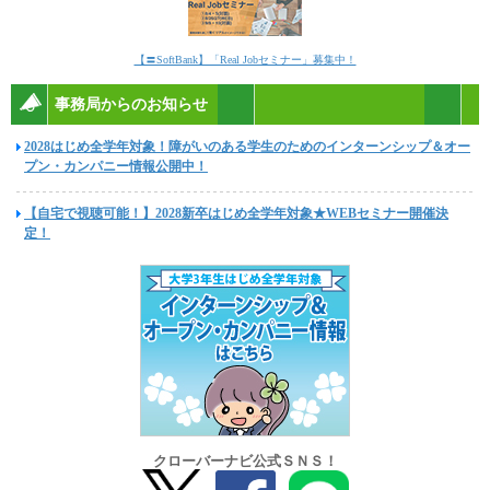
【〓SoftBank】「Real Jobセミナー」募集中！
事務局からのお知らせ
2028はじめ全学年対象！障がいのある学生のためのインターンシップ＆オー
プン・カンパニー情報公開中！
【自宅で視聴可能！】2028新卒はじめ全学年対象★WEBセミナー開催決
定！
クローバーナビ公式ＳＮＳ！