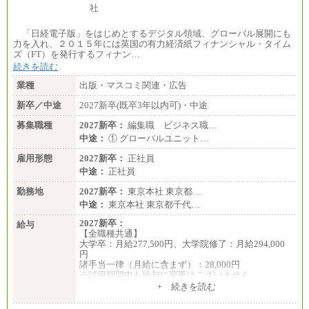
「日経電子版」をはじめとするデジタル領域、グローバル展開にも
力を入れ、２０１５年には英国の有力経済紙フィナンシャル・タイム
ズ（FT）を発行するフィナン…
続きを読む
業種
出版・マスコミ関連・広告
新卒／中途
2027新卒(既卒3年以内可)・中途
募集職種
2027新卒：
編集職 ビジネス職…
中途：
① グローバルユニット…
雇用形態
2027新卒：
正社員
中途：
正社員
勤務地
2027新卒：
東京本社 東京都…
中途：
東京本社 東京都千代…
2027新卒：
給与
【全職種共通】
大学卒：月給277,500円、大学院修了：月給294,000
円
諸手当一律（月給に含まず）：28,000円
※試用期間中も給与に変更はございません
中途：
+ 続きを読む
【全職種共通】
月給370,000円～