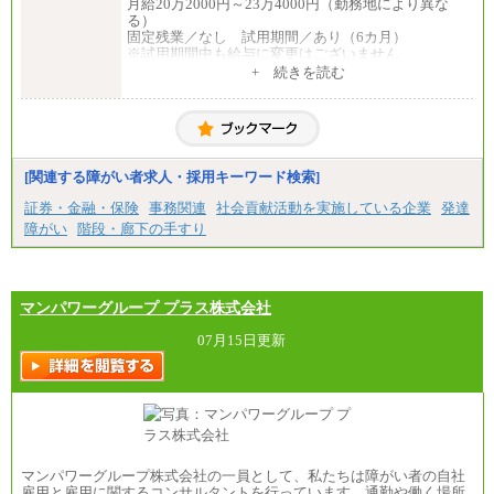
月給20万2000円～23万4000円（勤務地により異な
る）
固定残業／なし 試用期間／あり（6カ月）
※試用期間中も給与に変更はございません
中途：
+ 続きを読む
一般事務・営業事務共通
月給20万2000円～23万4000円（勤務地により異な
る）
固定残業／なし 試用期間／あり（6か月）
※試用期間中も給与に変更はございません。
[関連する障がい者求人・採用キーワード検索]
証券・金融・保険
事務関連
社会貢献活動を実施している企業
発達
障がい
階段・廊下の手すり
マンパワーグループ プラス株式会社
07月15日更新
マンパワーグループ株式会社の一員として、私たちは障がい者の自社
雇用と雇用に関するコンサルタントを行っています。通勤や働く場所