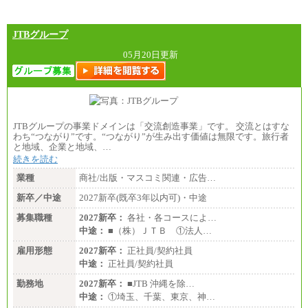
JTBグループ
05月20日更新
JTBグループの事業ドメインは「交流創造事業」です。 交流とはすな
わち“つながり”です。“つながり”が生み出す価値は無限です。旅行者
と地域、企業と地域、…
続きを読む
業種
商社/出版・マスコミ関連・広告…
新卒／中途
2027新卒(既卒3年以内可)・中途
募集職種
2027新卒：
各社・各コースによ…
中途：
■（株）ＪＴＢ ①法人…
雇用形態
2027新卒：
正社員/契約社員
中途：
正社員/契約社員
勤務地
2027新卒：
■JTB 沖縄を除…
中途：
①埼玉、千葉、東京、神…