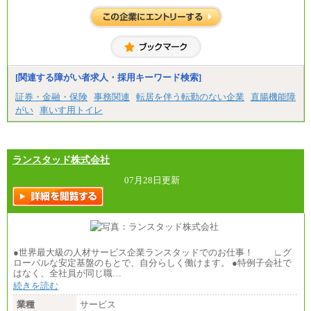
[関連する障がい者求人・採用キーワード検索]
証券・金融・保険
事務関連
転居を伴う転勤のない企業
直腸機能障
がい
車いす用トイレ
ランスタッド株式会社
07月28日更新
●世界最大級の人材サービス企業ランスタッドでのお仕事！ ∟グ
ローバルな安定基盤のもとで、自分らしく働けます。 ●特例子会社で
はなく、全社員が同じ職…
続きを読む
業種
サービス