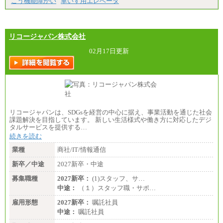
こう機能障がい
車いす用エレベータ
エリアサポート職 月給188,000円
※超過勤務手当：残業時間については全額時間外
手当を支給。
リコージャパン株式会社
■（株）JTBグローバルマーケティング＆トラベル
総合職 月給242,000円＋地域間調整給
訪日事業職 月給202,000～227,000円＋地域間調整
02月17日更新
給
※詳細はJTBキャリアサイトよりご確認ください。
■(株)JTBビジネストランスフォーム
総合職 月給205,000～225,000円＋地域間調整給
エリア総合職 月給185,000円＋地域間調整給
※詳細はJTBキャリアサイトよりご確認ください。
リコージャパンは、SDGsを経営の中心に据え、事業活動を通じた社会
■(株)JTBデータサービス ※2027年新卒募集終了
課題解決を目指しています。 新しい生活様式や働き方に対応したデジ
総合職 月給186,000～194,000円＋地域手当
タルサービスを提供する…
※詳細はJTBキャリアサイトよりご確認ください。
続きを読む
■I&Jデジタルイノベーション(株)
業種
商社/IT/情報通信
総合職 月給224,500～242,600円＋地域手当
※詳細はJTBキャリアサイトよりご確認ください。
新卒／中途
2027新卒・中途
＜有期社員コース＞
募集職種
2027新卒：
(1)スタッフ、サ…
■(株)JTBビジネストランスフォーム
中途：
（１）スタッフ職・サポ…
有期契約職 月給185,000～195,000円
※詳細はJTBキャリアサイトよりご確認ください。
雇用形態
2027新卒：
嘱託社員
中途：
嘱託社員
■(株)JTBパブリッシング ※2027年新卒募集終了
総合職 月給241,000円