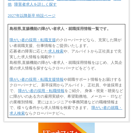
他
障害者求人を詳しく探す
2027年以降新卒 特設ページ
島根県,直腸機能の障がい者求人・就職採用情報一覧です。
障がい者の採用・転職支援
のクローバーナビなら、充実した障が
い者就職支援、仕事情報をご提供いたします。
応募者の障害に応じた
求人検索
や、アルバイトから正社員まで充
実した求人情報を掲載中！
島根県,直腸機能の障がい者求人・就職採用情報をはじめ、人気企
業の求人情報を探すならクローバーナビをどうぞ。
障がい者の採用・転職支援情報
や就職サポート情報をお届けする
クローバーナビ。 新卒採用からアルバイト、正社員、中途採用ま
で、
障がい者の採用・転職情報
をご紹介。 身体・視覚・聴覚など
に障がいのある方の雇用実績や、希望勤務地、メーカー・ ITなど
の業種別情報、 更にはエンジニアや事務関連などの職種情報ま
で、様々な条件から求人情報を検索できます。
障がい者の就職・
求人検索
ならクローバーナビへ。