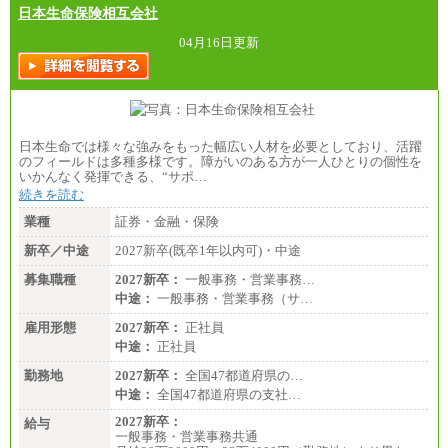
日本生命保険相互会社
04月16日更新
日本生命では様々な強みをもった幅広い人材を必要としており、活躍
のフィールドは多種多様です。障がいのある方が一人ひとりの個性を
いかんなく発揮できる、“サポ…
続きを読む
業種
証券・金融・保険
新卒／中途
2027新卒(既卒1年以内可)・中途
募集職種
2027新卒：
一般事務・営業事務…
中途：
一般事務・営業事務（サ…
雇用形態
2027新卒：
正社員
中途：
正社員
勤務地
2027新卒：
全国47都道府県の…
中途：
全国47都道府県の支社…
2027新卒：
給与
一般事務・営業事務共通