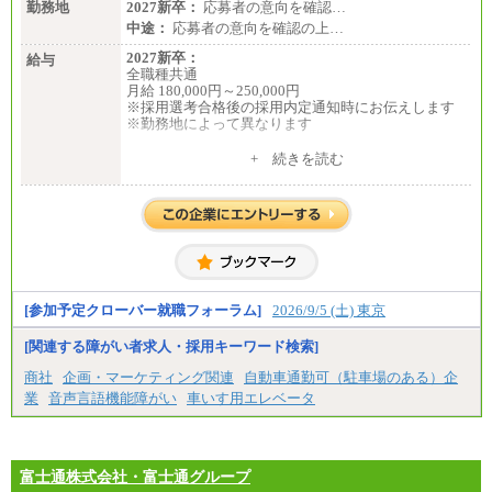
勤務地
2027新卒：
応募者の意向を確認…
中途：
中途：
応募者の意向を確認の上…
①月給227,000円以上
②月給212,000円以上
2027新卒：
給与
③月給172,500円以上
全職種共通
④月給23万円～37万円
月給 180,000円～250,000円
⑤月給20万円～25万円
※採用選考合格後の採用内定通知時にお伝えします
⑥月給33万円～48万円
※勤務地によって異なります
⑦月給271,000円以上
⑧～⑮月給200,000円〜月給400,000円
中途：
+ 続きを読む
⑯月給185,000円以上
全職種共通
⑰月給237,000円以上
月給 200,000円～250,000円
⑱月給212,000円以上
入社時の処遇は経験・能力を考慮の上、当社規程に
⑲東京：月給202,000 円以上 、京都：月給193,000 円
より決定します。
以上
具体的な金額は採用選考合格後に採用内定通知時に
⑳月給205,000円以上
お伝えします。
㉑月給185,000 円以上
㉒月給185,000 円以上
㉓月給224,500円以上
[参加予定クローバー就職フォーラム]
2026/9/5 (土) 東京
※全コース共通※ 能力・経験・勤務地などにより
異なります
※試用期間中も給与に変更はございません。
[関連する障がい者求人・採用キーワード検索]
商社
企画・マーケティング関連
自動車通勤可（駐車場のある）企
業
音声言語機能障がい
車いす用エレベータ
富士通株式会社・富士通グループ