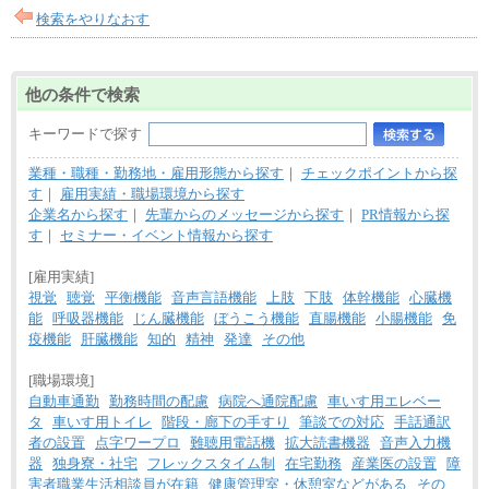
検索をやりなおす
他の条件で検索
キーワードで探す
業種・職種・勤務地・雇用形態から探す
｜
チェックポイントから探
す
｜
雇用実績・職場環境から探す
企業名から探す
｜
先輩からのメッセージから探す
｜
PR情報から探
す
｜
セミナー・イベント情報から探す
[雇用実績]
視覚
聴覚
平衡機能
音声言語機能
上肢
下肢
体幹機能
心臓機
能
呼吸器機能
じん臓機能
ぼうこう機能
直腸機能
小腸機能
免
疫機能
肝臓機能
知的
精神
発達
その他
[職場環境]
自動車通勤
勤務時間の配慮
病院へ通院配慮
車いす用エレベー
タ
車いす用トイレ
階段・廊下の手すり
筆談での対応
手話通訳
者の設置
点字ワープロ
難聴用電話機
拡大読書機器
音声入力機
器
独身寮・社宅
フレックスタイム制
在宅勤務
産業医の設置
障
害者職業生活相談員が在籍
健康管理室・休憩室などがある
その