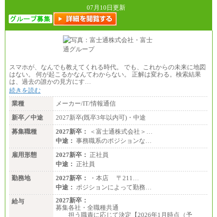
07月10日更新
スマホが、なんでも教えてくれる時代。 でも、これからの未来に地図
はない。 何が起こるかなんてわからない。 正解は変わる。検索結果
は、過去の誰かの見方にす…
続きを読む
業種
メーカー/IT/情報通信
新卒／中途
2027新卒(既卒3年以内可)・中途
募集職種
2027新卒：
＜富士通株式会社＞…
中途：
事務職系のポジションな…
雇用形態
2027新卒：
正社員
中途：
正社員
勤務地
2027新卒：
・本店 〒211…
中途：
ポジションによって勤務…
2027新卒：
給与
募集各社・全職種共通
担う職責に応じて決定【2026年1月時点（予