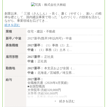
創業以来、「 三箴（さんしん）－良く、廉く（やすく）、速い」の精
神を礎として、国内建設事業で培った「ものづくり」の技術を活かし
ながら、事業領域を広げてき…
続きを読む
業種
住宅・建設・不動産
新卒／中途
2027新卒(既卒3年以内可)・中途
募集職種
2027新卒：
（1）事務（2）土…
中途：
（1）事務（2）土木（…
雇用形態
2027新卒：
正社員
中途：
正社員
勤務地
2027新卒：
本支店および全国（…
中途：
北海道／宮城県／埼玉県…
2027新卒：
給与
全職種共通（2026年4月実績）
■全国型職員
大学院卒/月給320,000円
大学卒/月給300,000円
短大・高専卒/月給270,000円
+ 続きを読む
■拠点型職員※