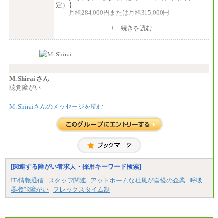
定）】
月給284,000円または月給315,000円
※入社後早期から、自律的な業務遂行が求めら
+ 続きを読む
れる職務を担う方については、月額給与315,000円で
す。
なお、高度なスキルや専門性を持ち、より高
い職責を担う方については、さらに高い金額を個別
に設定します。
※習熟度を上げるための育成が一定期間必要で
上司の指示に基づき職務を遂行する方については、
M. Shirai さん
月額給与284,000円となります。
聴覚障がい
※個別に設定する給与については、選考の過程
で決定していきます。
M. Shiraiさんのメッセージを読む
※上記に加え、所定労働時間外に勤務をした場
合には、時間外勤務手当を支給します。
※試用期間中も給与に変更はございません。
中途：
＜募集各社・全職種共通＞
月給21万円以上～
※試用期間中の給与に変更はありません。
[関連する障がい者求人・採用キーワード検索]
※経験・能力を考慮し、当社規定により決定いたし
IT/情報通信
スタッフ関連
アットホームな社風が自慢の企業
呼吸
ます。
器機能障がい
フレックスタイム制