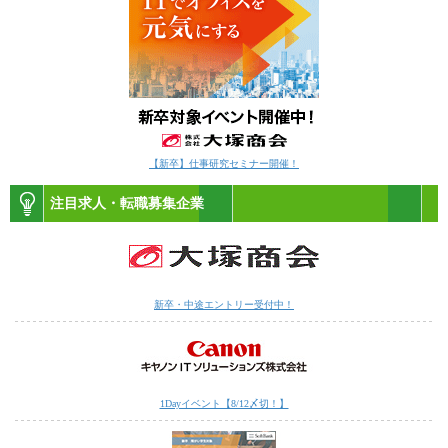
【新卒】仕事研究セミナー開催！
注目求人・転職募集企業
新卒・中途エントリー受付中！
1Dayイベント【8/12〆切！】