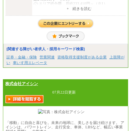
(2) エリア総合職 月給233,410円～（※1）
(3) アシスタントスタッフ 日給9,800円～12,500円
+ 続きを読む
（※2）
※１ 試用期間６か月（試用期間中も給与に変更
はございません）
※２ 勤務地により異なります
中途：
（1) 総合職 （院了）月給274,862円～／（大学卒）
月給245,000円～（※1）
(2) エリア総合職 月給233,410円～（※1）
(3) アシスタントスタッフ 日給9,800円～12,500円
[関連する障がい者求人・採用キーワード検索]
（※2）
※１ 試用期間６か月（試用期間中も給与に変更
証券・金融・保険
営業関連
資格取得支援制度がある企業
上肢障が
なし）
い
車いす用エレベータ
※２ 勤務地により異なる
株式会社アイシン
07月22日更新
「移動」に自由と喜びを。未来の地球に、美しさを届け続けます。 ア
イシンは、パワートレイン、走行安全、車体、LBSなど、幅広い事業