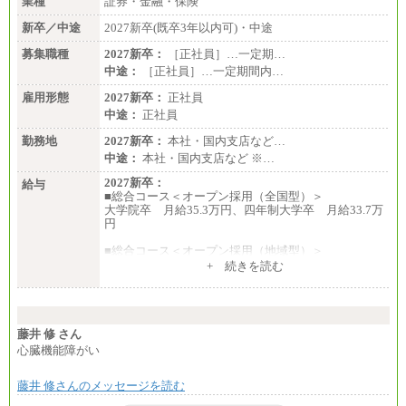
業種
証券・金融・保険
新卒／中途
2027新卒(既卒3年以内可)・中途
募集職種
2027新卒：
［正社員］…一定期…
中途：
［正社員］…一定期間内…
雇用形態
2027新卒：
正社員
中途：
正社員
勤務地
2027新卒：
本社・国内支店など…
中途：
本社・国内支店など ※…
2027新卒：
給与
■総合コース＜オープン採用（全国型）＞
大学院卒 月給35.3万円、四年制大学卒 月給33.7万
円
■総合コース＜オープン採用（地域型）＞
大学院卒 月給33.3万円、四年制大学卒 月給31.7万
+ 続きを読む
円
■事務コース
四年制大学・大学院卒 月給26.8万円
短大・専門卒 月給24.0万円
藤井 修 さん
心臓機能障がい
※上記は2027年新卒の支給予定額
藤井 修さんのメッセージを読む
※上記全てのコースにおいて、退職金前払給：一律3.
7万円を含む