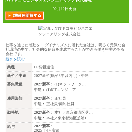
NTTドコモビジネスエンジニアリング株式会社
02月12日更新
仕事を通じた感動を！ ダイナミズムに溢れた当社は、明るく元気な会
社環境の中で、社会的な使命を達成することができる働き甲斐のある
会社です。…
続きを読む
業種
IT/情報通信
新卒／中途
2027新卒(既卒3年以内可)・中途
募集職種
2027新卒：
(1)ネットワーク…
中途：
(1)ICTエンジニア…
雇用形態
2027新卒：
正社員
中途：
正社員/契約社員
勤務地
2027新卒：
本社／東京都港区芝…
中途：
本社／東京都港区芝浦1…
2027新卒：
給与
2025年4月実績