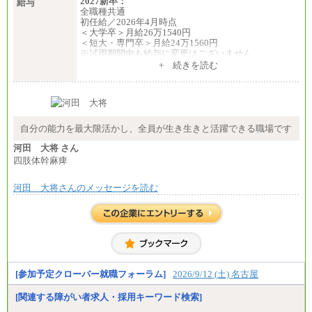
2027新卒：
給与
・月給は一律地域手当を含んだ金額を表示
全職種共通
（※1…36,000円、※2…33,000円、※3…28,000円、
初任給／2026年4月時点
※4…25,000円、※5…23,000円）
＜大学卒＞月給26万1540円
・試用期間中も給与変更なし
＜短大・専門卒＞月給24万1560円
※試用期間中も給与に変更はございません
◆正社員/基幹職
中途：
+ 続きを読む
〈東京・神奈川〉月給219,000 円～ 〈大阪・兵庫〉
全職種共通
月給209,000 円～
月給24万円～
〈愛知〉月給194,500 円～ 〈福岡〉月給185,000 円～
※入社時の年齢等によって異なります。
・一律地域手当なし
※試用期間中も給与に変更はございません
・試用期間中も給与変更なし
自分の能力を最大限活かし、全員が生き生きと活躍できる職場です
◆契約社員
月給187,500円～(※1)、184,000円～(※2)、180,500円
河田 大将 さん
～(※3)、170,500～(※4)、168,000円～（※5）
四肢体幹麻痺
※1…東京都、埼玉県、千葉県、神奈川県
※2…大阪府、京都府、兵庫県、滋賀県
河田 大将さんのメッセージを読む
※3…愛知県、静岡県
※4…北海道、宮城県、栃木県、群馬県、長野県、新
潟県、富山県、石川県、岡山県、広島県、山口県、
香川県、福岡県
※5…青森県、鳥取県、島根県、愛媛県、高知県、大
分県、長崎県、熊本県、宮崎県、鹿児島県、沖縄
県、福島県、山形県
[参加予定クローバー就職フォーラム]
2026/9/12 (土) 名古屋
◆パート・アルバイト
時給制：最低時給額 1,050円～ ※勤務地により異な
[関連する障がい者求人・採用キーワード検索]
る。