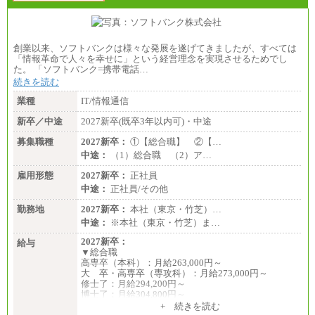
創業以来、ソフトバンクは様々な発展を遂げてきましたが、すべては
「情報革命で人々を幸せに」という経営理念を実現させるためでし
た。 「ソフトバンク=携帯電話…
続きを読む
業種
IT/情報通信
新卒／中途
2027新卒(既卒3年以内可)・中途
募集職種
2027新卒：
①【総合職】 ②【…
中途：
（1）総合職 （2）ア…
雇用形態
2027新卒：
正社員
中途：
正社員/その他
勤務地
2027新卒：
本社（東京・竹芝）…
中途：
※本社（東京・竹芝）ま…
2027新卒：
給与
▼総合職
高専卒（本科）：月給263,000円～
大 卒・高専卒（専攻科）：月給273,000円～
修士了：月給294,200円～
博士了：月給304,800円～
+ 続きを読む