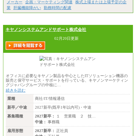
メーカー
企画・マーケティング関連
株式上場または上場予定の企
【エアサーブ】
業
肝臓機能障がい
勤務時間の配慮
月給223,000円～
・試用期間中も給与変更なし
キヤノンシステムアンドサポート株式会社
02月20日更新
オフィスに必要なキヤノン製品を中心としたITソリューション機器の
販売と保守サービス・サポートを行っている、キヤノンマーケティン
グジャパングループの中核に…
続きを読む
業種
商社/IT/情報通信
新卒／中途
2027新卒(既卒1年以内可)・中途
募集職種
2027新卒：
１ 営業職 ２ 技…
中途：
事務職
雇用形態
2027新卒：
正社員