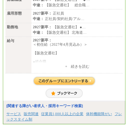
定します
中途：
【阪急交通社】 総合職…
※残業手当：別途支給
※固定給に固定残業代含まず
雇用形態
2027新卒：
正社員
※試用期間中も給与に変更なし
中途：
正社員/契約社員/アル…
勤務地
2027新卒：
【阪急交通社】 ●…
中途：
【阪急交通社】 北海道…
2027新卒：
給与
＜初任給（2027年4月見込み）＞
【阪急交通社】
●総合職
・大学・院卒
+ 続きを読む
月給250,000円(※1)、247,000円(※2)、242,000円
(※3)、239,000円(※4)、237,000円（※5）
・専門・短大卒
月給229,500円(※1)、226,500円(※2)、221,500円
(※3)、218,500円(※4)、216,500円（※5）
※1…東京都、埼玉県、千葉県、神奈川県
※2…大阪府、京都府、兵庫県、滋賀県
[関連する障がい者求人・採用キーワード検索]
※3…愛知県、静岡県
※4…北海道、宮城県、栃木県、群馬県、長野県、新
サービス
販売関連
従業員1,000人以上の企業
体幹機能障がい
フレ
潟県、富山県、石川県、岡山県、広島県、山口県、
ックスタイム制
香川県、福岡県
※5…青森県、鳥取県、島根県、愛媛県、高知県、大