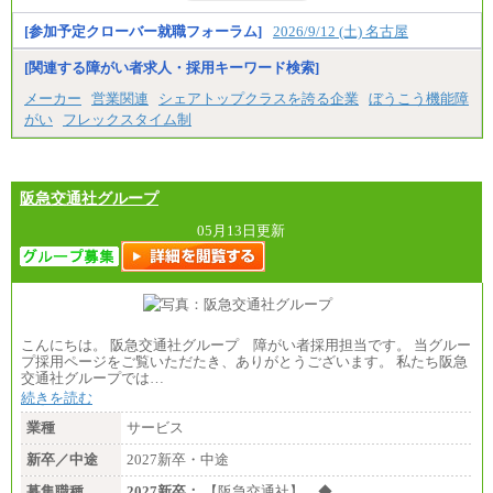
・短大卒／月給197,800円
・専門卒（2年）／月給197,800円
[参加予定クローバー就職フォーラム]
2026/9/12 (土) 名古屋
※試用期間中も給与に変更はございません。
[関連する障がい者求人・採用キーワード検索]
中途：
メーカー
営業関連
シェアトップクラスを誇る企業
ぼうこう機能障
（１）（２）
がい
フレックスタイム制
月給：270,000円～
想定年収：490万円～1,100万円
年収例：
・610万円/28歳・月給34万円
・1,090万円/38歳・月給59万円 *残業代・家族手当
阪急交通社グループ
対象外
05月13日更新
（３）
月給：190,000円～
想定年収：340万円～610万円
年収例：
・460万円/28歳・月給26万円
・520万円/32歳・月給29万円
こんにちは。 阪急交通社グループ 障がい者採用担当です。 当グルー
（４）
プ採用ページをご覧いただたき、ありがとうございます。 私たち阪急
月給：201,000円～
交通社グループでは…
想定年収：360万円～680万円
続きを読む
年収例：
・520万円/32歳・月給29万円
業種
サービス
年収例は賞与含む、残業代・家族手当含まず
新卒／中途
2027新卒・中途
※キャリアや能力等を考慮の上、当社規定により確
募集職種
2027新卒：
【阪急交通社】 ◆…