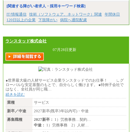
[関連する障がい者求人・採用キーワード検索]
IT/情報通信
技術（ソフトウェア、ネットワーク）関連
年間休日
120日以上の企業
下肢障がい
病院へ通院配慮
ランスタッド株式会社
07月28日更新
●世界最大級の人材サービス企業ランスタッドでのお仕事！ ∟グ
ローバルな安定基盤のもとで、自分らしく働けます。 ●特例子会社で
はなく、全社員が同じ職…
続きを読む
業種
サービス
新卒／中途
2027新卒(既卒3年以内可)・中途
募集職種
2027新卒：
1）労務事務…契約…
中途：
1）労務事務 2）人材…