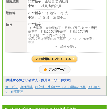
雇用形態
2027新卒：
正社員/契約社員
中途：
正社員/契約社員
勤務地
2027新卒：
1）池袋 2）完…
中途：
1）池袋 2) 完全…
2027新卒：
給与
1）大学卒・大学院修了：月給21万円/短大・専門・
高専卒：月給20.5万円/高卒：月給19.7万円
2）月給：21万円～27万円
※高校卒は既卒のみ応募可（2024～2026年卒）
中途：
1）月給：21万円～25万円
+ 続きを読む
2）月給：21万円～27万円
[関連する障がい者求人・採用キーワード検索]
サービス
事務関連
好立地、快適なオフィス環境の企業
下肢障が
い
在宅勤務