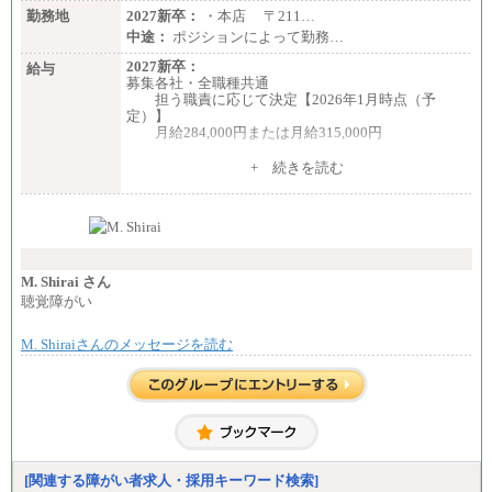
勤務地
2027新卒：
・本店 〒211…
中途：
ポジションによって勤務…
2027新卒：
給与
募集各社・全職種共通
担う職責に応じて決定【2026年1月時点（予
定）】
月給284,000円または月給315,000円
※入社後早期から、自律的な業務遂行が求めら
+ 続きを読む
れる職務を担う方については、月額給与315,000円で
す。
なお、高度なスキルや専門性を持ち、より高
い職責を担う方については、さらに高い金額を個別
に設定します。
※習熟度を上げるための育成が一定期間必要で
上司の指示に基づき職務を遂行する方については、
M. Shirai さん
月額給与284,000円となります。
聴覚障がい
※個別に設定する給与については、選考の過程
で決定していきます。
M. Shiraiさんのメッセージを読む
※上記に加え、所定労働時間外に勤務をした場
合には、時間外勤務手当を支給します。
※試用期間中も給与に変更はございません。
中途：
＜募集各社・全職種共通＞
月給21万円以上～
※試用期間中の給与に変更はありません。
[関連する障がい者求人・採用キーワード検索]