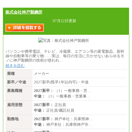
分県、長崎県、熊本県、宮崎県、鹿児島県、沖縄
県、福島県、山形県
・月給には一律地域手当を含んだ金額を表示
株式会社神戸製鋼所
（一律地域手当：※1…36,000円、※2…33,000円、
※3…28,000円、※4…25,000円、※5…23,000円）
07月22日更新
・試用期間中も給与変更なし
●基幹職（地域限定社員）
・大学・院卒／月給185,000 円～219,000 円 ※勤務地
により異なる。
〈東京・神奈川〉219,000 円
パソコンや携帯電話、テレビ、冷蔵庫、エアコン等の家電製品、新幹
〈大阪・兵庫〉209,000 円
線や自動車等の乗り物……実は、毎日の生活に欠かせないあらゆるモ
〈愛知〉194,500 円 〈福岡〉1
ノに神戸製鋼所の技術が使われ…
85,000 円
続きを読む
・専門・短大卒／月給185,000 円～210,000 円 ※勤務
業種
メーカー
地により異なる。
〈東京・神奈川〉210,000 円
新卒／中途
2027新卒(既卒1年以内可)・中途
〈大阪・兵庫〉200,000 円
募集職種
〈愛知〉194,500 円 〈福
2027新卒：
（1）一般事務・営…
岡〉185,000円
中途：
（1）一般事務・営業事…
※基本給のみ（地域手当なし）
雇用形態
2027新卒：
正社員
※試用期間中も給与変更なし
中途：
正社員/嘱託社員
中途：
【阪急交通社】
勤務地
2027新卒：
神戸本社：兵庫県神…
◆正社員/総合職
中途：
神戸本社：兵庫県神戸市…
月給250,000円～(※1)、247,000円～(※2)、242,000円
～(※3)、239,000円～(※4)、237,000円～（※5）