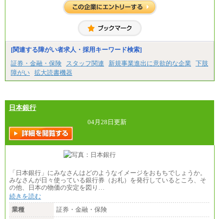
※試用期間中も給与に変更はございません
中途：
■総合コース＜オープン採用（全国型）＞
大学院卒 月給35.3万円、四年制大学卒 月給33.7万
円
[関連する障がい者求人・採用キーワード検索]
■総合コース＜オープン採用（地域型）＞
大学院卒 月給33.3万円、四年制大学卒 月給31.7万
証券・金融・保険
スタッフ関連
新規事業進出に意欲的な企業
下肢
円
障がい
拡大読書機器
■事務コース
四年制大学・大学院卒 月給26.8万円
短大・専門卒 月給24.0万円
日本銀行
※上記全てのコースにおいて、退職金前払給：一律3.
7万円を含む
04月28日更新
※試用期間中も給与に変更はございません
上記の新卒給与を下限に、これまでの経験・スキル
を考慮し、当社規定に従って決定いたします。
「日本銀行」にみなさんはどのようなイメージをおもちでしょうか。
みなさんが日々使っている銀行券（お札）を発行しているところ、そ
の他、日本の物価の安定を図り…
続きを読む
業種
証券・金融・保険