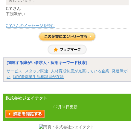
実しています！
・賞与相当手当 127円
合計時給額 1,390円
C.Y さん
下肢障がい
※全ての求人において試用期間中も給与に変更はご
ざいません。
C.Yさんのメッセージを読む
[関連する障がい者求人・採用キーワード検索]
サービス
スタッフ関連
人材育成制度が充実している企業
発達障が
い
障害者職業生活相談員が在籍
株式会社ジェイテクト
07月31日更新