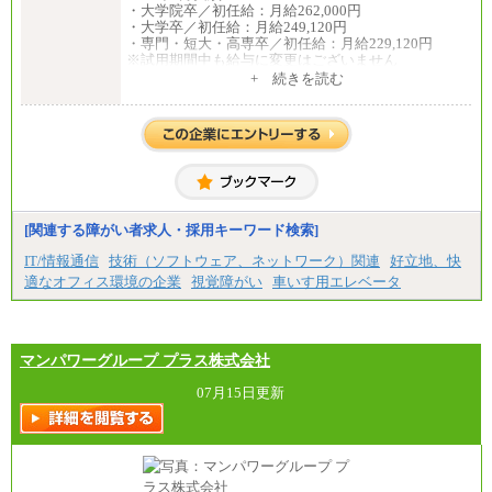
・大学院卒／初任給：月給262,000円
・大学卒／初任給：月給249,120円
・専門・短大・高専卒／初任給：月給229,120円
※試用期間中も給与に変更はございません
中途：
+ 続きを読む
月給195,070円以上
※試用期間中(2ヶ月間)も給与等に変更はございませ
ん
※給与額は、経験、能力を考慮し決定致します。
[関連する障がい者求人・採用キーワード検索]
IT/情報通信
技術（ソフトウェア、ネットワーク）関連
好立地、快
適なオフィス環境の企業
視覚障がい
車いす用エレベータ
マンパワーグループ プラス株式会社
07月15日更新