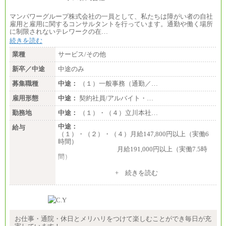
マンパワーグループ株式会社の一員として、私たちは障がい者の自社
雇用と雇用に関するコンサルタントを行っています。通勤や働く場所
に制限されないテレワークの在…
続きを読む
業種
サービス/その他
新卒／中途
中途のみ
募集職種
中途：
（１）一般事務（通勤／…
雇用形態
中途：
契約社員/アルバイト・…
勤務地
中途：
（１）・（４）立川本社…
中途：
給与
（１）・（２）・（４）月給147,800円以上（実働6
時間）
月給191,000円以上（実働7.5時
間）
（３）月給191,000円以上（実働7.5時間）
+ 続きを読む
（５）月給147,800円以上（実働6時間）
-----
時給 1,226円（実働4.5時間）
※基本給に加算して以下手当有（いずれも時
間額換算額）
お仕事・通院・休日とメリハリをつけて楽しむことができ毎日が充
・退職金相当手当 37円