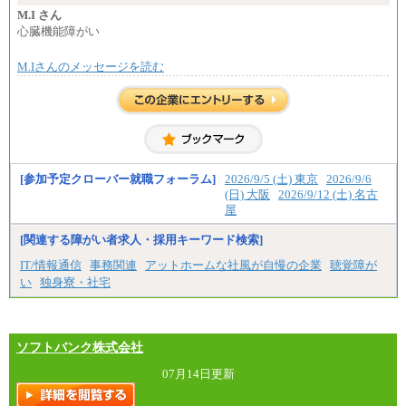
M.I さん
心臓機能障がい
M.Iさんのメッセージを読む
[参加予定クローバー就職フォーラム]
2026/9/5 (土) 東京
2026/9/6
(日) 大阪
2026/9/12 (土) 名古
屋
[関連する障がい者求人・採用キーワード検索]
IT/情報通信
事務関連
アットホームな社風が自慢の企業
聴覚障が
い
独身寮・社宅
ソフトバンク株式会社
07月14日更新