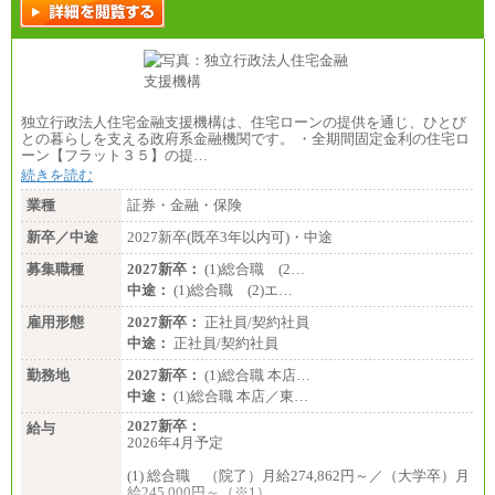
独立行政法人住宅金融支援機構は、住宅ローンの提供を通じ、ひとび
との暮らしを支える政府系金融機関です。 ・全期間固定金利の住宅ロ
ーン【フラット３５】の提…
続きを読む
業種
証券・金融・保険
新卒／中途
2027新卒(既卒3年以内可)・中途
募集職種
2027新卒：
(1)総合職 (2…
中途：
(1)総合職 (2)エ…
雇用形態
2027新卒：
正社員/契約社員
中途：
正社員/契約社員
勤務地
2027新卒：
(1)総合職 本店…
中途：
(1)総合職 本店／東…
2027新卒：
給与
2026年4月予定
(1) 総合職 （院了）月給274,862円～／（大学卒）月
給245,000円～（※1）