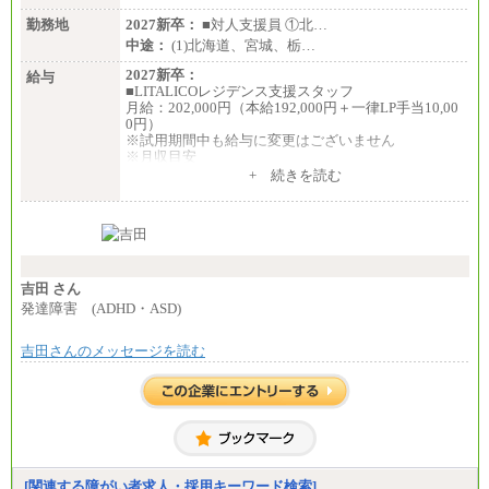
勤務地
2027新卒：
■対人支援員 ①北…
中途：
(1)北海道、宮城、栃…
2027新卒：
給与
■LITALICOレジデンス支援スタッフ
月給：202,000円（本給192,000円＋一律LP手当10,00
0円）
※試用期間中も給与に変更はございません
※月収目安
月給：202,000円
+ 続きを読む
夜勤手当：28,000円（月4回）※1回7,000円、実際の
夜勤回数により変動
東京都居住支援特別手当：20,000円（※支給期間・
条件あり）
---
計：250,000円
吉田 さん
■その他職種共通
発達障害 (ADHD・ASD)
月給：25万3,400円～
※固定残業代20時間分を手当に含む(33,900円～)
吉田さんのメッセージを読む
※20時間を超過した場合は別途支給
※試用期間中も給与に変更はございません
中途：
(1)(2)月給：25万3400円～28万5900円
※固定残業代20時間分を手当に含む(33,900円～38,20
0円)
※20時間を超過した場合は別途支給
※試用期間中も給与に変更はございません
[関連する障がい者求人・採用キーワード検索]