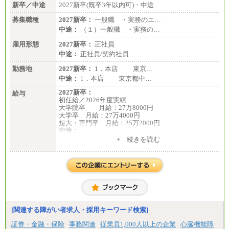
新卒／中途
2027新卒(既卒3年以内可)・中途
募集職種
2027新卒：
一般職 ・実務のエ…
中途：
（１）一般職 ・実務の…
雇用形態
2027新卒：
正社員
中途：
正社員/契約社員
勤務地
2027新卒：
1．本店 東京…
中途：
1．本店 東京都中…
2027新卒：
給与
初任給／2026年度実績
大学院卒 月給：27万8000円
大学卒 月給：27万4000円
短大・専門卒 月給：25万2000円
中途：
（１）（２）共通
+ 続きを読む
月給：24万0000円～34万8420円
※職務経験等を考慮し決定いたします。
※試用期間中も給与に変更はございません
[関連する障がい者求人・採用キーワード検索]
証券・金融・保険
事務関連
従業員1,000人以上の企業
心臓機能障