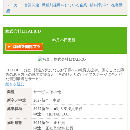
※経験・能力を考慮し、当社規定により決定いたし
メーカー
営業関連
職種別採用をしている企業
精神障がい
在宅勤
ます。
務
株式会社LITALICO
05月26日更新
LITALICOでは、発達が気になるお子様への教育支援や、働くことに障
害のある方への就労支援など、そのひとりのライフステージに合わせ
た個別最適なサービス…
続きを読む
業種
サービス/その他
新卒／中途
2027新卒・中途
募集職種
2027新卒：
■対人支援員業務 …
中途：
(1)LITALICO…
雇用形態
2027新卒：
正社員
中途：
正社員/契約社員