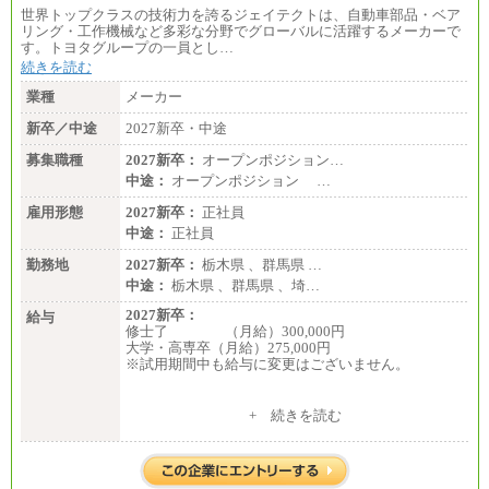
世界トップクラスの技術力を誇るジェイテクトは、自動車部品・ベア
リング・工作機械など多彩な分野でグローバルに活躍するメーカーで
す。トヨタグループの一員とし…
続きを読む
業種
メーカー
新卒／中途
2027新卒・中途
募集職種
2027新卒：
オープンポジション…
中途：
オープンポジション …
雇用形態
2027新卒：
正社員
中途：
正社員
勤務地
2027新卒：
栃木県 、群馬県 …
中途：
栃木県 、群馬県 、埼…
2027新卒：
給与
修士了 （月給）300,000円
大学・高専卒（月給）275,000円
※試用期間中も給与に変更はございません。
中途：
+ 続きを読む
修士了 （月給）300,000円
大学・高専卒（月給）275,000円
※試用期間中も給与に変更はございません。