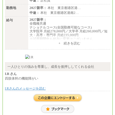
中途：
正社員
勤務地
2027新卒：
本社 東京都港区港…
中途：
本社 東京都港区港南2…
2027新卒：
給与
全職種共通
ナショナルコース(全国勤務可能なコース)
大学院卒 月給278,000円／大学卒 月給260,000円／短
大・高専・専門卒 月給235,000円
※試用期間中も給与に変更はございません
+ 続きを読む
エリアコース(一定地域であれば移動可能なコース)
大学院卒 月給264,000円／大学卒 月給250,000円／短
大・高専・専門卒 月給225,000円
※試用期間中も給与に変更はございません
中途：
月給：250,000円～400,000円
一人ひとりの強みを尊重し、成長を後押ししてくれる会社
想定年収：4,000,000円～6,000,000円
※試用期間中も給与に変更はございません。
I.R さん
四肢体幹の機能障がい
I.Rさんのメッセージを読む