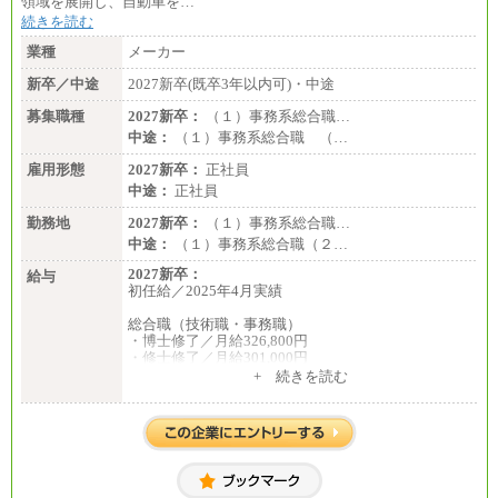
領域を展開し、自動車を…
続きを読む
業種
メーカー
新卒／中途
2027新卒(既卒3年以内可)・中途
募集職種
2027新卒：
（１）事務系総合職…
中途：
（１）事務系総合職 （…
雇用形態
2027新卒：
正社員
中途：
正社員
勤務地
2027新卒：
（１）事務系総合職…
中途：
（１）事務系総合職（２…
2027新卒：
給与
初任給／2025年4月実績
総合職（技術職・事務職）
・博士修了／月給326,800円
・修士修了／月給301,000円
・大学卒／月給282,000円
+ 続きを読む
・高専卒（専攻科）／月給282,000円
・高専卒（本科）／月給256,000円
一般事務職
・博士修了、修士修了、大学卒／月給206,400円
・高専卒（専攻科）／月給206,400円
・高専卒（本科）月給197,800円