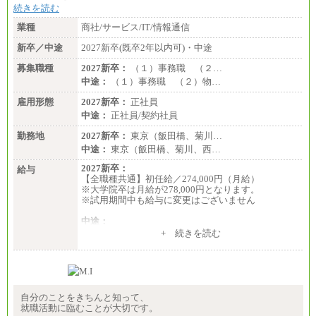
続きを読む
業種
商社/サービス/IT/情報通信
新卒／中途
2027新卒(既卒2年以内可)・中途
募集職種
2027新卒：
（１）事務職 （２…
中途：
（１）事務職 （２）物…
雇用形態
2027新卒：
正社員
中途：
正社員/契約社員
勤務地
2027新卒：
東京（飯田橋、菊川…
中途：
東京（飯田橋、菊川、西…
2027新卒：
給与
【全職種共通】初任給／274,000円（月給）
※大学院卒は月給が278,000円となります。
※試用期間中も給与に変更はございません
中途：
（１）～（４）274,000円（月給）～
+ 続きを読む
（５）235,000円（月給）～
※経験・年齢などを考慮のうえ、当社規程により優
遇します。
※業務内容・勤務形態に応じて、上記給与の範囲内
でご相談をさせていただく事があります
※試用期間中も給与に変更はございません
自分のことをきちんと知って、
就職活動に臨むことが大切です。