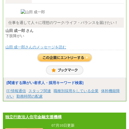
※卓越した能力、高度な技術や実績をお持ちの方
で、それらを入社後の実業務において発揮できると
認められる場合は、 上記の給与に関わらず個別設定
することがあります
▼アソシエイト職
仕事を通して人々に理想のワーク/ライフ・バランスを届けたい！
月給235,000円
山田 成一郎 さん
全職種2025年度実績
下肢障がい
※営業職に支給するインセンティブは除く
山田 成一郎さんのメッセージを読む
※試用期間中も給与に変更はございません
中途：
基本月給／20万5000円以上(正社員・準社員）
※経験、能力を考慮の上、当社規定により優遇
いたします
※自己成長支援金(10,000円）を含む
※別途、Workstyle支援金(月額4,000円）
[関連する障がい者求人・採用キーワード検索]
IT/情報通信
スタッフ関連
職種別採用をしている企業
体幹機能障
がい
勤務時間の配慮
独立行政法人住宅金融支援機構
07月10日更新