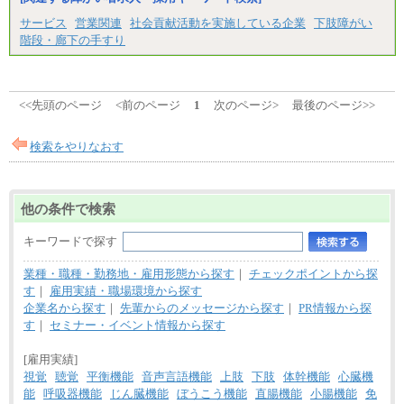
サービス
営業関連
社会貢献活動を実施している企業
下肢障がい
階段・廊下の手すり
<<先頭のページ
<前のページ
1
次のページ>
最後のページ>>
検索をやりなおす
他の条件で検索
キーワードで探す
業種・職種・勤務地・雇用形態から探す
｜
チェックポイントから探
す
｜
雇用実績・職場環境から探す
企業名から探す
｜
先輩からのメッセージから探す
｜
PR情報から探
す
｜
セミナー・イベント情報から探す
[雇用実績]
視覚
聴覚
平衡機能
音声言語機能
上肢
下肢
体幹機能
心臓機
能
呼吸器機能
じん臓機能
ぼうこう機能
直腸機能
小腸機能
免