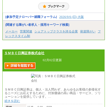
[参加予定クローバー就職フォーラム]
2026/9/6 (日) 大阪
[関連する障がい者求人・採用キーワード検索]
メーカー
営業関連
シェアトップクラスを誇る企業
発達障がい
フ
レックスタイム制
ＳＭＢＣ日興証券株式会社
02月02日更新
ＳＭＢＣ日興証券は、個人・法人問わず、あらゆるお客様の多様化す
るニーズにお応えするために、付加価値の高い商品・サービス、ソリ
ューションを提供しています。…
続きを読む