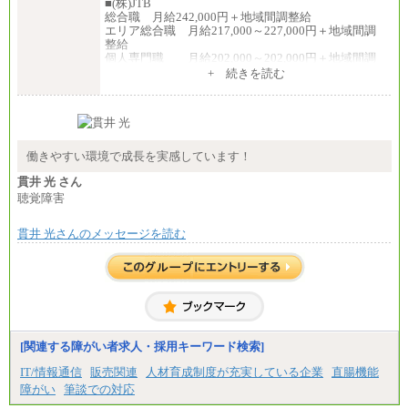
■(株)JTB
総合職 月給242,000円＋地域間調整給
エリア総合職 月給217,000～227,000円＋地域間調
整給
個人専門職 月給202,000～202,000円＋地域間調
整給
+ 続きを読む
※詳細はJTBキャリアサイトよりご確認ください。
■(株)JTB商事
総合職 月給208,000～235,000円
エリア総合職 月給180,000～205,000円＋地域手当
※詳細はJTBキャリアサイトよりご確認ください。
働きやすい環境で成長を実感しています！
■(株)JTBパブリッシング ※2027年新卒募集終了
貫井 光 さん
総合職 月給271,000円
聴覚障害
■(株)JTBビジネストラベルソリューションズ
貫井 光さんのメッセージを読む
総合職 月給220,000～230,000円＋地域間調整給
エリア総合職 月給206,000円～214,000＋地域間調
整給
※詳細はJTBキャリアサイトよりご確認ください。
■(株)JTBコミュニケーションデザイン
総合職 月給230,000円
みなし残業手当：20,000円（一律支給）※みなし
残業手当の残業時間は10.43時間。
[関連する障がい者求人・採用キーワード検索]
※超過勤務手当：みなし残業時間を超える残業時
IT/情報通信
販売関連
人材育成制度が充実している企業
直腸機能
間に応じて、時間外手当等を支給。
障がい
筆談での対応
エリアサポート職 月給188,000円