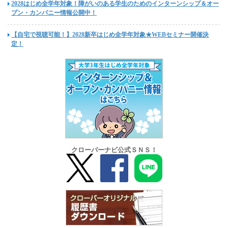
2028はじめ全学年対象！障がいのある学生のためのインターンシップ＆オー
プン・カンパニー情報公開中！
【自宅で視聴可能！】2028新卒はじめ全学年対象★WEBセミナー開催決
定！
クローバーナビ公式ＳＮＳ！