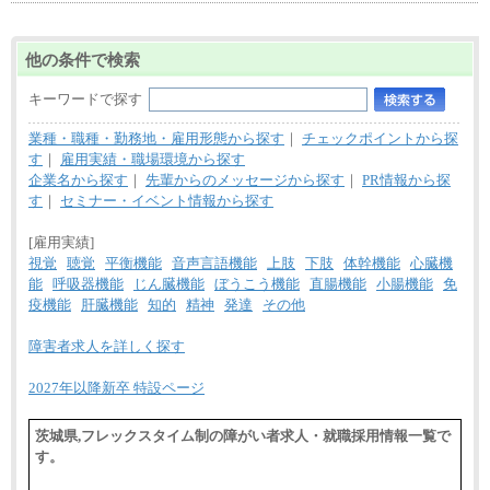
他の条件で検索
キーワードで探す
業種・職種・勤務地・雇用形態から探す
｜
チェックポイントから探
す
｜
雇用実績・職場環境から探す
企業名から探す
｜
先輩からのメッセージから探す
｜
PR情報から探
す
｜
セミナー・イベント情報から探す
[雇用実績]
視覚
聴覚
平衡機能
音声言語機能
上肢
下肢
体幹機能
心臓機
能
呼吸器機能
じん臓機能
ぼうこう機能
直腸機能
小腸機能
免
疫機能
肝臓機能
知的
精神
発達
その他
障害者求人を詳しく探す
2027年以降新卒 特設ページ
茨城県,フレックスタイム制の障がい者求人・就職採用情報一覧で
す。