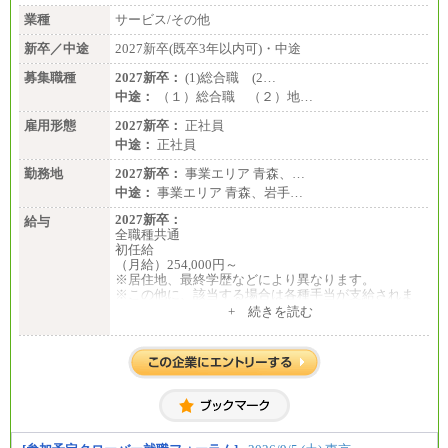
業種
サービス/その他
新卒／中途
2027新卒(既卒3年以内可)・中途
募集職種
2027新卒：
(1)総合職 (2…
中途：
（１）総合職 （２）地…
雇用形態
2027新卒：
正社員
中途：
正社員
勤務地
2027新卒：
事業エリア 青森、…
中途：
事業エリア 青森、岩手…
2027新卒：
給与
全職種共通
初任給
（月給）254,000円～
※居住地、最終学歴などにより異なります。
※この他に、該当する場合は各種手当が支給されま
す。
+ 続きを読む
※試用期間中も給与に変更はございません。
中途：
全職種共通
初任給／月給263,000円～
※居住地、年齢により異なります。
※この他に、該当する場合は各種手当が支給されま
す。
※試用期間中も給与に変更はございません