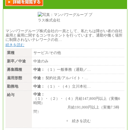
マンパワーグループ株式会社の一員として、私たちは障がい者の自社
雇用と雇用に関するコンサルタントを行っています。通勤や働く場所
に制限されないテレワークの在…
続きを読む
業種
サービス/その他
新卒／中途
中途のみ
募集職種
中途：
（１）一般事務（通勤／…
雇用形態
中途：
契約社員/アルバイト・…
勤務地
中途：
（１）・（４）立川本社…
中途：
給与
（１）・（２）・（４）月給147,800円以上（実働6
時間）
月給191,000円以上（実働7.5時
間）
（３）月給191,000円以上（実働7.5時間）
+ 続きを読む
（５）月給147,800円以上（実働6時間）