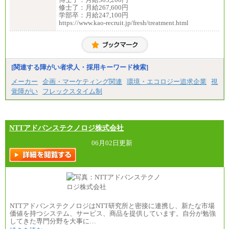
①月給227,000円以上
修士了：月給267,600円
②月給212,000円以上
学部卒：月給247,100円
③月給172,500円以上
https://www.kao-recruit.jp/fresh/treatment.html
④月給23万円～37万円
⑤月給20万円～25万円
⑥月給33万円～48万円
⑦月給271,000円以上
⑧～⑮月給200,000円〜月給400,000円
⑯月給185,000円以上
[関連する障がい者求人・採用キーワード検索]
⑰月給237,000円以上
⑱月給212,000円以上
メーカー
企画・マーケティング関連
環境・エコロジー追求企業
視
⑲東京：月給202,000 円以上 、京都：月給193,000 円
覚障がい
フレックスタイム制
以上
⑳月給205,000円以上
㉑月給185,000 円以上
㉒月給185,000 円以上
㉓月給224,500円以上
NTTアドバンステクノロジ株式会社
※全コース共通※ 能力・経験・勤務地などにより
異なります
06月02日更新
※試用期間中も給与に変更はございません。
NTTアドバンステクノロジはNTT研究所と密接に連携し、新たな市場
価値を持つシステム、サービス、商品を提供しています。自分が勉強
してきた専門分野を大事に…