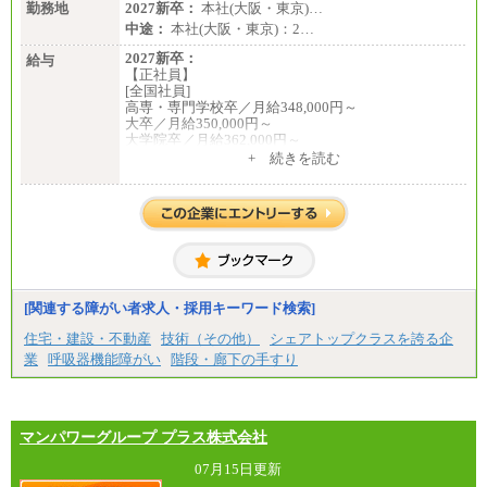
勤務地
2027新卒：
本社(大阪・東京)…
中途：
本社(大阪・東京)：2…
2027新卒：
給与
【正社員】
[全国社員]
高専・専門学校卒／月給348,000円～
大卒／月給350,000円～
大学院卒／月給362,000円～
[地域社員]月給295,000円～
+ 続きを読む
中途：
【正社員】
[全国社員]月給348,000円～
[地域社員]月給295,000円～
※試用期間中も給与に変更はございません
【契約社員】月給200,000円～
[関連する障がい者求人・採用キーワード検索]
住宅・建設・不動産
技術（その他）
シェアトップクラスを誇る企
業
呼吸器機能障がい
階段・廊下の手すり
マンパワーグループ プラス株式会社
07月15日更新