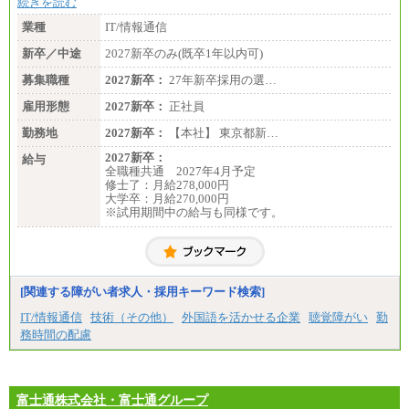
続きを読む
業種
IT/情報通信
新卒／中途
2027新卒のみ(既卒1年以内可)
募集職種
2027新卒：
27年新卒採用の選…
雇用形態
2027新卒：
正社員
勤務地
2027新卒：
【本社】 東京都新…
2027新卒：
給与
全職種共通 2027年4月予定
修士了：月給278,000円
大学卒：月給270,000円
※試用期間中の給与も同様です。
[関連する障がい者求人・採用キーワード検索]
IT/情報通信
技術（その他）
外国語を活かせる企業
聴覚障がい
勤
務時間の配慮
富士通株式会社・富士通グループ