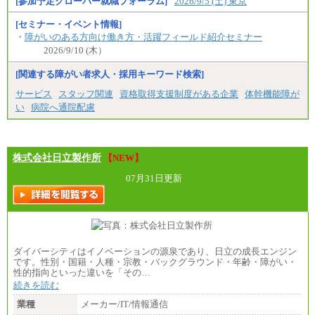
[参加予定クローバー就職フォーラム]
2026/9/5 (土) 東京
[セミナー・イベント情報]
・
障がいのある方向け働き方・活躍フィールド紹介セミナー
2026/9/10 (木）
[関連する障がい者求人・採用キーワード検索]
サービス
スタッフ関連
資格取得支援制度がある企業
体幹機能障が
い
病院へ通院配慮
株式会社日立製作所
【NEW】
07月31日更新
ダイバーシティはイノベーションの源泉であり、日立の成長エンジン
です。性別・国籍・人種・宗教・バックグラウンド・年齢・障がい・
性的指向といった違いを「その…
続きを読む
業種
メーカー/IT/情報通信