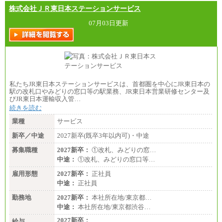
株式会社ＪＲ東日本ステーションサービス
07月03日更新
私たちJR東日本ステーションサービスは、首都圏を中心にJR東日本の
駅の改札口やみどりの窓口等の駅業務、JR東日本営業研修センター及
びJR東日本運輸収入管…
続きを読む
業種
サービス
新卒／中途
2027新卒(既卒3年以内可)・中途
募集職種
2027新卒：
①改札、みどりの窓…
中途：
①改札、みどりの窓口等…
雇用形態
2027新卒：
正社員
中途：
正社員
勤務地
2027新卒：
本社所在地/東京都…
中途：
本社所在地/東京都渋谷…
2027新卒：
給与