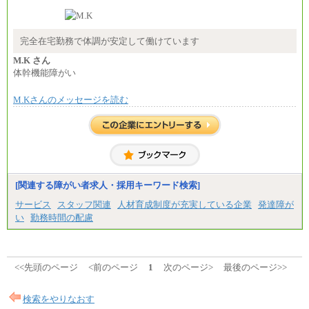
-----
時給 1,226円（実働4.5時間）
※基本給に加算して以下手当有（いずれも時
間額換算額）
完全在宅勤務で体調が安定して働けています
・退職金相当手当 37円
・賞与相当手当 127円
M.K さん
合計時給額 1,390円
体幹機能障がい
※全ての求人において試用期間中も給与に変更はご
M.Kさんのメッセージを読む
ざいません。
[関連する障がい者求人・採用キーワード検索]
サービス
スタッフ関連
人材育成制度が充実している企業
発達障が
い
勤務時間の配慮
<<先頭のページ
<前のページ
1
次のページ>
最後のページ>>
検索をやりなおす