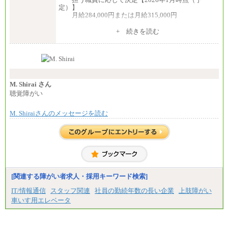
定）】
月給284,000円または月給315,000円
※入社後早期から、自律的な業務遂行が求めら
+ 続きを読む
れる職務を担う方については、月額給与315,000円で
す。
なお、高度なスキルや専門性を持ち、より高
い職責を担う方については、さらに高い金額を個別
に設定します。
※習熟度を上げるための育成が一定期間必要で
上司の指示に基づき職務を遂行する方については、
M. Shirai さん
月額給与284,000円となります。
聴覚障がい
※個別に設定する給与については、選考の過程
で決定していきます。
M. Shiraiさんのメッセージを読む
※上記に加え、所定労働時間外に勤務をした場
合には、時間外勤務手当を支給します。
※試用期間中も給与に変更はございません。
中途：
＜募集各社・全職種共通＞
月給21万円以上～
※試用期間中の給与に変更はありません。
[関連する障がい者求人・採用キーワード検索]
※経験・能力を考慮し、当社規定により決定いたし
IT/情報通信
スタッフ関連
社員の勤続年数の長い企業
上肢障がい
ます。
車いす用エレベータ