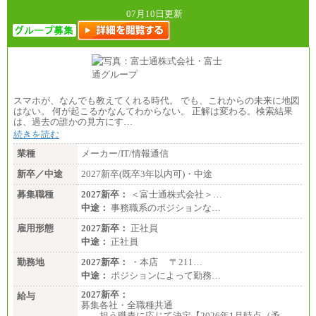
07月10日更新
スマホが、なんでも教えてくれる時代。 でも、これからの未来に地図
はない。 何が起こるかなんてわからない。 正解は変わる。検索結果
は、過去の誰かの見方にす…
続きを読む
業種
メーカー/IT/情報通信
新卒／中途
2027新卒(既卒3年以内可)・中途
募集職種
2027新卒：
＜富士通株式会社＞…
中途：
事務職系のポジションな…
雇用形態
2027新卒：
正社員
中途：
正社員
勤務地
2027新卒：
・本店 〒211…
中途：
ポジションによって勤務…
2027新卒：
給与
募集各社・全職種共通
担う職責に応じて決定【2026年1月時点（予