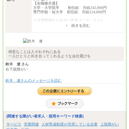
【全職種共通】
大学・大学院卒 初任給 月給242,000円
専門学校・短大卒 初任給 月給224,000円
※試用期間中も給与に変更はございません
中途：
+ 続きを読む
【全職種共通】
大学・大学院卒 初任給 月給242,000円
専門学校・短大卒 初任給 月給224,000円
最終学歴に応じ、上記新卒給与（高卒の場合は、月
給211,000円）を基本給とし、年齢や学歴などを考慮
して算定した調整手当を加算した額
得意なことは人それぞれにある
一人ひとりと向き合ってくれるような会社選びを
※試用期間中も給与に変更はございません
鈴木 遼 さん
右下肢障がい
鈴木 遼さんのメッセージを読む
[関連する障がい者求人・採用キーワード検索]
サービス
営業関連
人材育成制度が充実している企業
上肢障がい