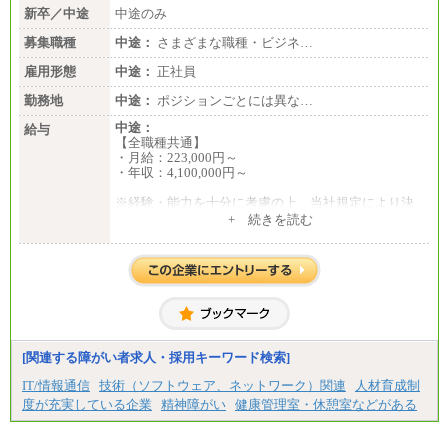
新卒／中途
中途のみ
募集職種
中途：
さまざまな職種・ビジネ…
雇用形態
中途：
正社員
勤務地
中途：
ポジションごとには異な…
中途：
給与
【全職種共通】
・月給：223,000円～
・年収：4,100,000円～
※経験・能力を十分に考慮の上、当社規定により決
定いたします。
+ 続きを読む
※試用期間中の給与に変更はありません。
[関連する障がい者求人・採用キーワード検索]
IT/情報通信
技術（ソフトウェア、ネットワーク）関連
人材育成制
度が充実している企業
精神障がい
健康管理室・休憩室などがある