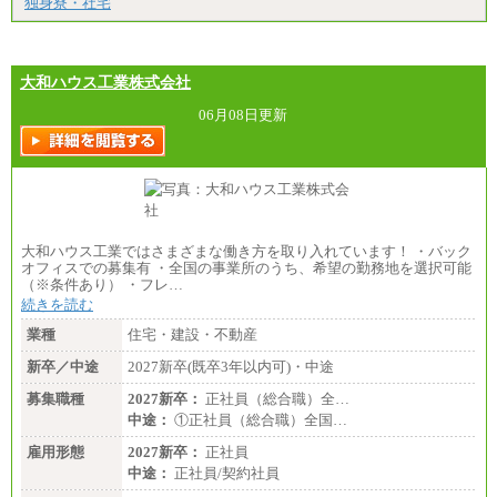
独身寮・社宅
大和ハウス工業株式会社
06月08日更新
大和ハウス工業ではさまざまな働き方を取り入れています！ ・バック
オフィスでの募集有 ・全国の事業所のうち、希望の勤務地を選択可能
（※条件あり） ・フレ…
続きを読む
業種
住宅・建設・不動産
新卒／中途
2027新卒(既卒3年以内可)・中途
募集職種
2027新卒：
正社員（総合職）全…
中途：
①正社員（総合職）全国…
雇用形態
2027新卒：
正社員
中途：
正社員/契約社員