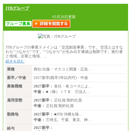
JTBグループ
05月20日更新
JTBグループの事業ドメインは「交流創造事業」です。 交流とはすな
わち“つながり”です。“つながり”が生み出す価値は無限です。旅行者
と地域、企業と地域、…
続きを読む
業種
商社/出版・マスコミ関連・広告…
新卒／中途
2027新卒(既卒3年以内可)・中途
募集職種
2027新卒：
各社・各コースによ…
中途：
■（株）ＪＴＢ ①法人…
雇用形態
2027新卒：
正社員/契約社員
中途：
正社員/契約社員
勤務地
2027新卒：
■JTB 沖縄を除…
中途：
①埼玉、千葉、東京、神…
2027新卒：
給与