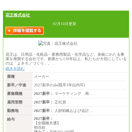
※超過勤務手当：残業時間については全額時間外
手当を支給。
花王株式会社
■（株）JTBグローバルマーケティング＆トラベル
総合職 月給242,000円＋地域間調整給
訪日事業職 月給202,000～227,000円＋地域間調整
02月10日更新
給
※詳細はJTBキャリアサイトよりご確認ください。
■(株)JTBビジネストランスフォーム
総合職 月給205,000～225,000円＋地域間調整給
エリア総合職 月給185,000円＋地域間調整給
花王は、日用品・化粧品・業務用製品・化学品など、多岐にわたる事
※詳細はJTBキャリアサイトよりご確認ください。
業を展開する会社です。創業から130年以上、私たちが大切にしている
のは「よきモノづくり」。…
■(株)JTBデータサービス ※2027年新卒募集終了
総合職 月給186,000～194,000円＋地域手当
続きを読む
※詳細はJTBキャリアサイトよりご確認ください。
業種
メーカー
■I&Jデジタルイノベーション(株)
新卒／中途
2027新卒のみ(既卒3年以内可)
総合職 月給224,500～242,600円＋地域手当
※詳細はJTBキャリアサイトよりご確認ください。
募集職種
2027新卒：
マーケティング 商…
＜有期社員コース＞
雇用形態
2027新卒：
正社員
■(株)JTBビジネストランスフォーム
有期契約職 月給185,000～195,000円
勤務地
2027新卒：
人財戦略および会計…
※詳細はJTBキャリアサイトよりご確認ください。
2027新卒：
給与
■(株)JTBパブリッシング ※2027年新卒募集終了
【全職種共通】
総合職 月給241,000円
初任給
中途：
博士了：月給303,200円