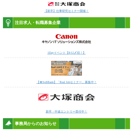
【新卒】仕事研究セミナー開催！
注目求人・転職募集企業
1Dayイベント【8/12〆切！】
【〓SoftBank】「Real Jobセミナー」募集中！
新卒・中途エントリー受付中！
事務局からのお知らせ