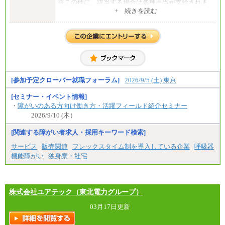
※この他に、該当する場合は各種手当が支給されま
す。
+ 続きを読む
※試用期間中も給与に変更はございません。
中途：
全職種共通
初任給／月給263,000円～
※居住地、年齢により異なります。
※この他に、該当する場合は各種手当が支給されま
す。
※試用期間中も給与に変更はございません
[参加予定クローバー就職フォーラム]
2026/9/5 (土) 東京
[セミナー・イベント情報]
・
障がいのある方向け働き方・活躍フィールド紹介セミナー
2026/9/10 (木）
[関連する障がい者求人・採用キーワード検索]
サービス
販売関連
フレックスタイム制を導入している企業
呼吸器
機能障がい
独身寮・社宅
株式会社ユアテック（東北電力グループ）
03月17日更新