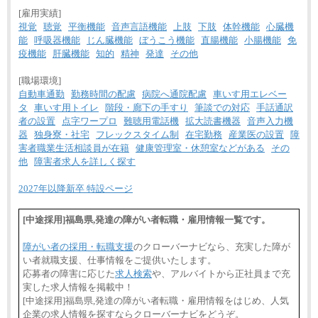
[雇用実績]
視覚
聴覚
平衡機能
音声言語機能
上肢
下肢
体幹機能
心臓機
能
呼吸器機能
じん臓機能
ぼうこう機能
直腸機能
小腸機能
免
疫機能
肝臓機能
知的
精神
発達
その他
[職場環境]
自動車通勤
勤務時間の配慮
病院へ通院配慮
車いす用エレベー
タ
車いす用トイレ
階段・廊下の手すり
筆談での対応
手話通訳
者の設置
点字ワープロ
難聴用電話機
拡大読書機器
音声入力機
器
独身寮・社宅
フレックスタイム制
在宅勤務
産業医の設置
障
害者職業生活相談員が在籍
健康管理室・休憩室などがある
その
他
障害者求人を詳しく探す
2027年以降新卒 特設ページ
[中途採用]福島県,発達の障がい者転職・雇用情報一覧です。
障がい者の採用・転職支援
のクローバーナビなら、充実した障が
い者就職支援、仕事情報をご提供いたします。
応募者の障害に応じた
求人検索
や、アルバイトから正社員まで充
実した求人情報を掲載中！
[中途採用]福島県,発達の障がい者転職・雇用情報をはじめ、人気
企業の求人情報を探すならクローバーナビをどうぞ。