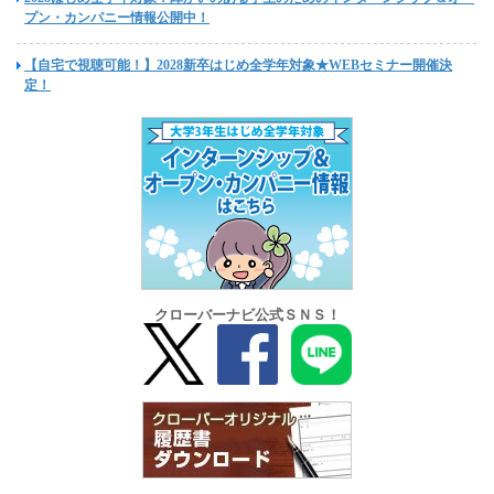
プン・カンパニー情報公開中！
【自宅で視聴可能！】2028新卒はじめ全学年対象★WEBセミナー開催決
定！
クローバーナビ公式ＳＮＳ！