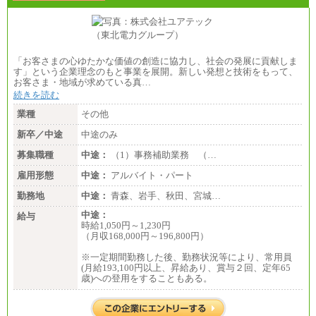
「お客さまの心ゆたかな価値の創造に協力し、社会の発展に貢献しま
す」という企業理念のもと事業を展開。新しい発想と技術をもって、
お客さま・地域が求めている真…
続きを読む
業種
その他
新卒／中途
中途のみ
募集職種
中途：
（1）事務補助業務 （…
雇用形態
中途：
アルバイト・パート
勤務地
中途：
青森、岩手、秋田、宮城…
中途：
給与
時給1,050円～1,230円
（月収168,000円～196,800円）
※一定期間勤務した後、勤務状況等により、常用員
(月給193,100円以上、昇給あり、賞与２回、定年65
歳)への登用をすることもある。