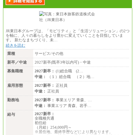
JR東日本グループは、「モビリティ」と「生活ソリューション」の2つ
を軸に、人々の暮らしをより豊かに変えていくことを目指していま
す。 新たなまちづくり、未…
続きを読む
業種
サービス/その他
新卒／中途
2027新卒(既卒3年以内可)・中途
募集職種
2027新卒：
(1)総合職 (2…
中途：
（１）総合職 （２）地…
雇用形態
2027新卒：
正社員
中途：
正社員
勤務地
2027新卒：
事業エリア 青森、…
中途：
事業エリア 青森、岩手…
2027新卒：
給与
全職種共通
初任給
（月給）254,000円～
※居住地、最終学歴などにより異なります。