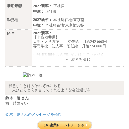
雇用形態
2027新卒：
正社員
中途：
正社員
勤務地
2027新卒：
本社所在地/東京都…
中途：
本社所在地/東京都渋谷…
2027新卒：
給与
【全職種共通】
大学・大学院卒 初任給 月給242,000円
専門学校・短大卒 初任給 月給224,000円
※試用期間中も給与に変更はございません
中途：
+ 続きを読む
【全職種共通】
大学・大学院卒 初任給 月給242,000円
専門学校・短大卒 初任給 月給224,000円
最終学歴に応じ、上記新卒給与（高卒の場合は、月
給211,000円）を基本給とし、年齢や学歴などを考慮
して算定した調整手当を加算した額
得意なことは人それぞれにある
一人ひとりと向き合ってくれるような会社選びを
※試用期間中も給与に変更はございません
鈴木 遼 さん
右下肢障がい
鈴木 遼さんのメッセージを読む