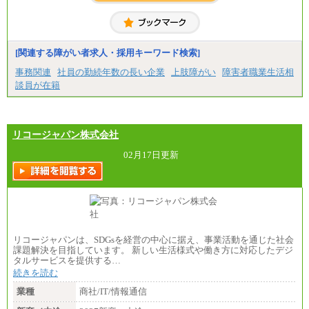
[関連する障がい者求人・採用キーワード検索]
事務関連
社員の勤続年数の長い企業
上肢障がい
障害者職業生活相
談員が在籍
リコージャパン株式会社
02月17日更新
リコージャパンは、SDGsを経営の中心に据え、事業活動を通じた社会
課題解決を目指しています。 新しい生活様式や働き方に対応したデジ
タルサービスを提供する…
続きを読む
業種
商社/IT/情報通信