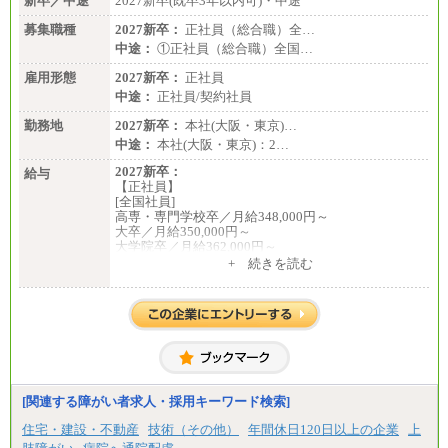
新卒／中途
2027新卒(既卒3年以内可)・中途
募集職種
2027新卒：
正社員（総合職）全…
中途：
①正社員（総合職）全国…
雇用形態
2027新卒：
正社員
中途：
正社員/契約社員
勤務地
2027新卒：
本社(大阪・東京)…
中途：
本社(大阪・東京)：2…
2027新卒：
給与
【正社員】
[全国社員]
高専・専門学校卒／月給348,000円～
大卒／月給350,000円～
大学院卒／月給362,000円～
[地域社員]月給295,000円～
+ 続きを読む
中途：
【正社員】
[全国社員]月給348,000円～
[地域社員]月給295,000円～
※試用期間中も給与に変更はございません
【契約社員】月給200,000円～
[関連する障がい者求人・採用キーワード検索]
住宅・建設・不動産
技術（その他）
年間休日120日以上の企業
上