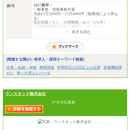
2027新卒：
給与
一般事務・営業事務共通
月給20万2000円～23万4000円（勤務地により異な
る）
固定残業／なし 試用期間／あり（6カ月）
※試用期間中も給与に変更はございません
中途：
+ 続きを読む
一般事務・営業事務共通
月給20万2000円～23万4000円（勤務地により異な
る）
固定残業／なし 試用期間／あり（6か月）
※試用期間中も給与に変更はございません。
[関連する障がい者求人・採用キーワード検索]
証券・金融・保険
事務関連
年間休日120日以上の企業
直腸機能障
がい
車いす用エレベータ
ランスタッド株式会社
07月28日更新