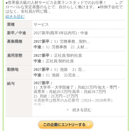
●世界最大級の人材サービス企業ランスタッドでのお仕事！ ∟グ
ローバルな安定基盤のもとで、自分らしく働けます。 ●特例子会社で
はなく、全社員が同じ職…
続きを読む
業種
サービス
新卒／中途
2027新卒(既卒3年以内可)・中途
募集職種
2027新卒：
1）労務事務…契約…
中途：
1）労務事務 2）人材…
雇用形態
2027新卒：
正社員/契約社員
中途：
正社員/契約社員
勤務地
2027新卒：
1）池袋 2）完…
中途：
1）池袋 2) 完全…
2027新卒：
給与
1）大学卒・大学院修了：月給21万円/短大・専門・
高専卒：月給20.5万円/高卒：月給19.7万円
2）月給：21万円～27万円
※高校卒は既卒のみ応募可（2024～2026年卒）
中途：
1）月給：21万円～25万円
+ 続きを読む
2）月給：21万円～27万円