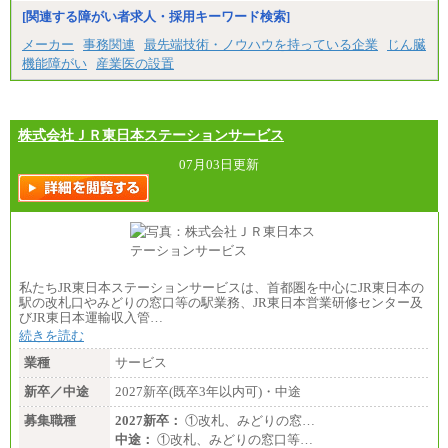
※試用期間中の給与に変更はありません。
[関連する障がい者求人・採用キーワード検索]
※経験・能力を考慮し、当社規定により決定いたし
メーカー
事務関連
最先端技術・ノウハウを持っている企業
じん臓
ます。
機能障がい
産業医の設置
株式会社ＪＲ東日本ステーションサービス
07月03日更新
私たちJR東日本ステーションサービスは、首都圏を中心にJR東日本の
駅の改札口やみどりの窓口等の駅業務、JR東日本営業研修センター及
びJR東日本運輸収入管…
続きを読む
業種
サービス
新卒／中途
2027新卒(既卒3年以内可)・中途
募集職種
2027新卒：
①改札、みどりの窓…
中途：
①改札、みどりの窓口等…