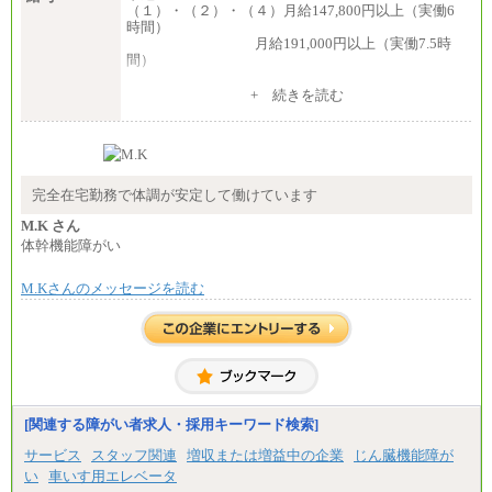
（１）・（２）・（４）月給147,800円以上（実働6
時間）
月給191,000円以上（実働7.5時
間）
（３）月給191,000円以上（実働7.5時間）
+ 続きを読む
（５）月給147,800円以上（実働6時間）
-----
時給 1,226円（実働4.5時間）
※基本給に加算して以下手当有（いずれも時
間額換算額）
完全在宅勤務で体調が安定して働けています
・退職金相当手当 37円
・賞与相当手当 127円
M.K さん
合計時給額 1,390円
体幹機能障がい
※全ての求人において試用期間中も給与に変更はご
M.Kさんのメッセージを読む
ざいません。
[関連する障がい者求人・採用キーワード検索]
サービス
スタッフ関連
増収または増益中の企業
じん臓機能障が
い
車いす用エレベータ