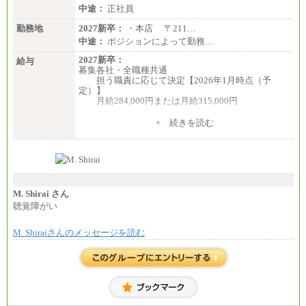
中途：
正社員
勤務地
2027新卒：
・本店 〒211…
中途：
ポジションによって勤務…
2027新卒：
給与
募集各社・全職種共通
担う職責に応じて決定【2026年1月時点（予
定）】
月給284,000円または月給315,000円
※入社後早期から、自律的な業務遂行が求めら
+ 続きを読む
れる職務を担う方については、月額給与315,000円で
す。
なお、高度なスキルや専門性を持ち、より高
い職責を担う方については、さらに高い金額を個別
に設定します。
※習熟度を上げるための育成が一定期間必要で
上司の指示に基づき職務を遂行する方については、
M. Shirai さん
月額給与284,000円となります。
聴覚障がい
※個別に設定する給与については、選考の過程
で決定していきます。
M. Shiraiさんのメッセージを読む
※上記に加え、所定労働時間外に勤務をした場
合には、時間外勤務手当を支給します。
※試用期間中も給与に変更はございません。
中途：
＜募集各社・全職種共通＞
月給21万円以上～