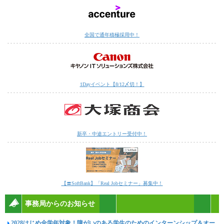
全国で通年積極採用中！
1Dayイベント【8/12〆切！】
新卒・中途エントリー受付中！
【〓SoftBank】「Real Jobセミナー」募集中！
事務局からのお知らせ
2028はじめ全学年対象！障がいのある学生のためのインターンシップ＆オー