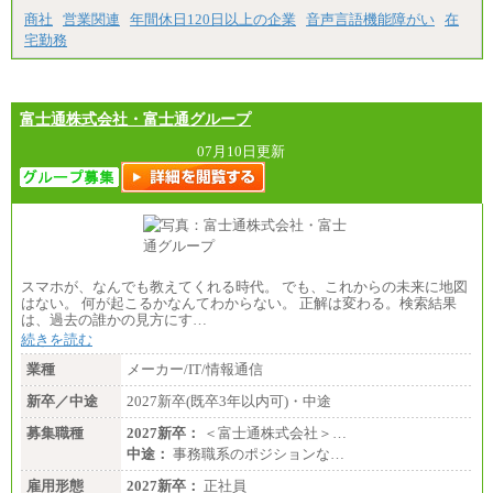
商社
営業関連
年間休日120日以上の企業
音声言語機能障がい
在
宅勤務
富士通株式会社・富士通グループ
07月10日更新
スマホが、なんでも教えてくれる時代。 でも、これからの未来に地図
はない。 何が起こるかなんてわからない。 正解は変わる。検索結果
は、過去の誰かの見方にす…
続きを読む
業種
メーカー/IT/情報通信
新卒／中途
2027新卒(既卒3年以内可)・中途
募集職種
2027新卒：
＜富士通株式会社＞…
中途：
事務職系のポジションな…
雇用形態
2027新卒：
正社員