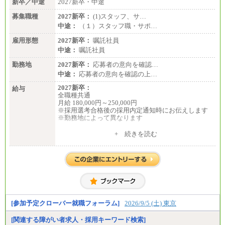
新卒／中途
2027新卒・中途
募集職種
2027新卒：
(1)スタッフ、サ…
中途：
（１）スタッフ職・サポ…
雇用形態
2027新卒：
嘱託社員
中途：
嘱託社員
勤務地
2027新卒：
応募者の意向を確認…
中途：
応募者の意向を確認の上…
2027新卒：
給与
全職種共通
月給 180,000円～250,000円
※採用選考合格後の採用内定通知時にお伝えします
※勤務地によって異なります
中途：
+ 続きを読む
全職種共通
月給 200,000円～250,000円
入社時の処遇は経験・能力を考慮の上、当社規程に
より決定します。
具体的な金額は採用選考合格後に採用内定通知時に
お伝えします。
[参加予定クローバー就職フォーラム]
2026/9/5 (土) 東京
[関連する障がい者求人・採用キーワード検索]