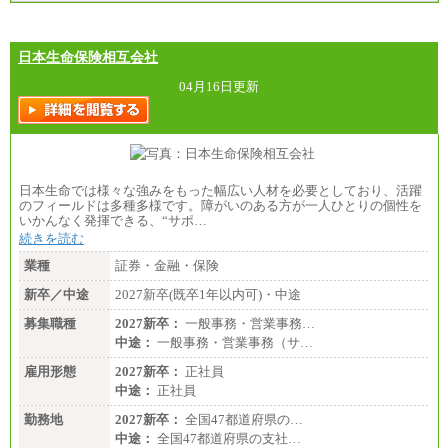
日本生命保険相互会社
04月16日更新
日本生命では様々な強みをもった幅広い人材を必要としており、活躍
のフィールドは多種多様です。障がいのある方が一人ひとりの個性を
いかんなく発揮できる、“サポ…
続きを読む
業種
証券・金融・保険
新卒／中途
2027新卒(既卒1年以内可)・中途
募集職種
2027新卒：
一般事務・営業事務…
中途：
一般事務・営業事務（サ…
雇用形態
2027新卒：
正社員
中途：
正社員
勤務地
2027新卒：
全国47都道府県の…
中途：
全国47都道府県の支社…