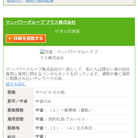
肢障がい
病院へ通院配慮
マンパワーグループ プラス株式会社
07月15日更新
マンパワーグループ株式会社の一員として、私たちは障がい者の自社
雇用と雇用に関するコンサルタントを行っています。通勤や働く場所
に制限されないテレワークの在…
続きを読む
業種
サービス/その他
新卒／中途
中途のみ
募集職種
中途：
（１）一般事務（通勤／…
雇用形態
中途：
契約社員/アルバイト・…
勤務地
中途：
（１）・（４）立川本社…
中途：
給与