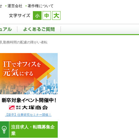
せ
運営会社
著作権について
潟県,勤務時間の配慮の障がい者転
【新卒】仕事研究セミナー開催！
注目求人・転職募集企
業