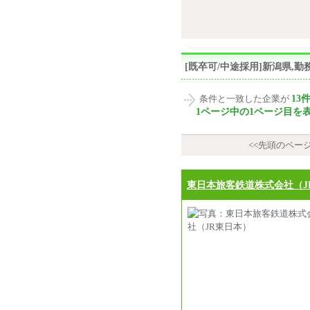
[既卒可/中途採用]新潟県
13
条件と一致した企業が
1ページ中の1ページ目を
<<先頭のペー
東日本旅客鉄道株式会社（J