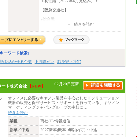
＜初任給（2027年4月見込み）＞
【阪急交通社】
●総合職
・大学・院卒
+ 続きを読む
月給250,000円(※1)、247,000円(※2)、242,
000円(※3)、239,000円(※4)、237,000円（※
5）
・専門・短大卒
月給229,500円(※1)、226,500円(※2)、221,
キーワード検索]
500円(※3)、218,500円(※4)、216,500円（※
5）
語を活かせる企業
上肢障がい
独身寮・社宅
※1…東京都、埼玉県、千葉県、神奈川県
※2…大阪府、京都府、兵庫県、滋賀県
※3…愛知県、静岡県
※4…北海道、宮城県、栃木県、群馬県、長
02月20日更新
ポート株式会社
【NEW】
野県、新潟県、富山県、石川県、岡山県、広
島県、山口県、香川県、福岡県
※5…青森県、鳥取県、島根県、愛媛県、高
オフィスに必要なキヤノン製品を中心としたITソリューション
知県、大分県、長崎県、熊本県、宮崎県、鹿
機器の販売と保守サービス・サポートを行っている、キヤノン
児島県、沖縄県、福島県、山形県
マーケティングジャパングループの中核に…
・月給には一律地域手当を含んだ金額を表示
続きを読む
（一律地域手当：※1…36,000円、※2…33,0
00円、※3…28,000円、※4…25,000円、※
業種
商社/IT/情報通信
5…23,000円）
・試用期間中も給与変更なし
新卒／中途
2027新卒(既卒1年以内可)・中途