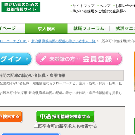
サイトマップ
ヘルプ
お問い合わ
障がい者採用をご検討の企業様へ
ローバーナビTOP
>
新潟県,勤務時間の配慮の障がい者求人一覧
>
[既卒可/中途採用]新
勤務時間の配慮の障がい者転職・雇用情報
間の配慮の障がい者転職・雇用情報ならクローバーナビ。雇用・就職・採用・転職・仕
[既卒可/中途採用]新潟県,勤務時間の配慮の障がい者転職・雇用情報情報を掲載し
既卒者可の新卒求人も検索する