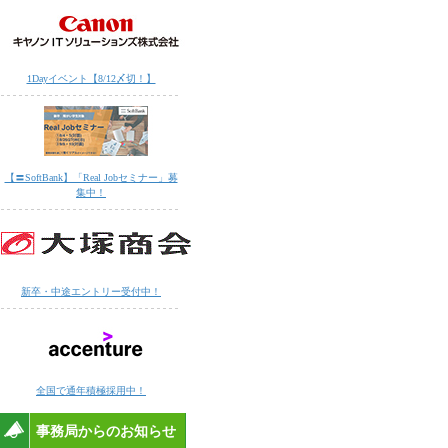
1Dayイベント【8/12〆切！】
【〓SoftBank】「Real Jobセミナー」募
集中！
新卒・中途エントリー受付中！
全国で通年積極採用中！
事務局からのお知らせ