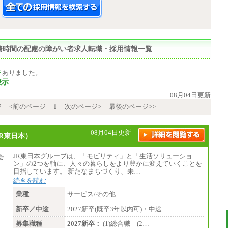
,勤務時間の配慮の障がい者求人転職・採用情報一覧
件
ありました。
表示
08月04日更新
ジ
<前のページ
1
次のページ>
最後のページ>>
08月04日更新
R東日本）
JR東日本グループは、「モビリティ」と「生活ソリューショ
ン」の2つを軸に、人々の暮らしをより豊かに変えていくことを
目指しています。 新たなまちづくり、未…
続きを読む
業種
サービス/その他
新卒／中途
2027新卒(既卒3年以内可)・中途
募集職種
2027新卒：
(1)総合職 (2…