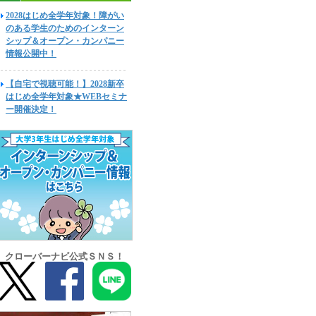
2028はじめ全学年対象！障がい
のある学生のためのインターン
シップ＆オープン・カンパニー
情報公開中！
【自宅で視聴可能！】2028新卒
はじめ全学年対象★WEBセミナ
ー開催決定！
クローバーナビ公式ＳＮＳ！