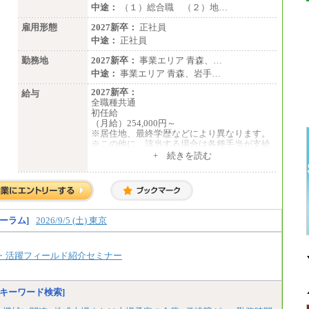
中途：
（１）総合職 （２）地…
雇用形態
2027新卒：
正社員
中途：
正社員
勤務地
2027新卒：
事業エリア 青森、…
中途：
事業エリア 青森、岩手…
2027新卒：
給与
全職種共通
初任給
（月給）254,000円～
※居住地、最終学歴などにより異なります。
※この他に、該当する場合は各種手当が支給
されます。
+ 続きを読む
※試用期間中も給与に変更はございません。
中途：
全職種共通
初任給／月給263,000円～
※居住地、年齢により異なります。
ーラム]
2026/9/5 (土) 東京
※この他に、該当する場合は各種手当が支給
されます。
※試用期間中も給与に変更はございません
・活躍フィールド紹介セミナー
キーワード検索]