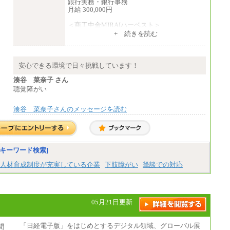
銀行実務・銀行事務
月給 300,000円
＜商工中金MIRAIハーベスト＞
月給 230,000円
+ 続きを読む
※試用期間中も給与に変更はございません
安心できる環境で日々挑戦しています！
湊谷 菜奈子 さん
聴覚障がい
湊谷 菜奈子さんのメッセージを読む
キーワード検索]
人材育成制度が充実している企業
下肢障がい
筆談での対応
05月21日更新
「日経電子版」をはじめとするデジタル領域、グローバル展