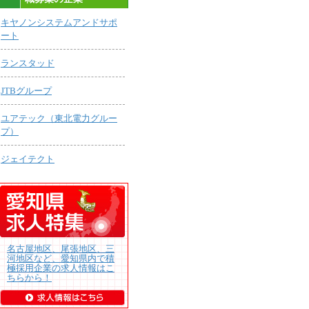
キヤノンシステムアンドサポ
ート
ランスタッド
JTBグループ
ユアテック（東北電力グルー
プ）
ジェイテクト
名古屋地区、尾張地区、三
河地区など、愛知県内で積
極採用企業の求人情報はこ
ちらから！