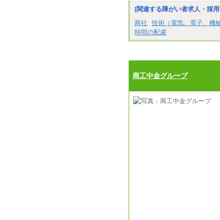
[関連する障がい者求人・採用
商社
技術（電気、電子、機
時間の配慮
商工中金グループ