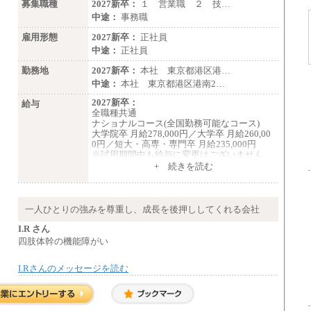
募集職種
2027新卒：
１ 営業職 ２ 技…
●基幹職（地域限定社員）
中途：
事務職
・大学・院卒／月給185,000 円～219,000 円
※勤務地により異なる。
雇用形態
2027新卒：
正社員
〈東京・神奈川〉219,00
中途：
正社員
0 円 〈大阪・兵庫〉209,000 円
〈愛知〉194,500 円
勤務地
2027新卒：
本社 東京都港区港…
〈福岡〉185,000 円
中途：
本社 東京都港区港南2…
・専門・短大卒／月給185,000 円～210,000
2027新卒：
給与
円 ※勤務地により異なる。
全職種共通
〈東京・神奈川〉210,
ナショナルコース(全国勤務可能なコース)
000 円 〈大阪・兵庫〉200,000 円
大学院卒 月給278,000円／大学卒 月給260,00
〈愛知〉194,500 円
0円／短大・高専・専門卒 月給235,000円
〈福岡〉185,000円
※試用期間中も給与に変更はございません
+ 続きを読む
※基本給のみ（地域手当なし）
エリアコース(一定地域であれば移動可能なコ
※試用期間中も給与変更なし
ース)
中途：
大学院卒 月給264,000円／大学卒 月給250,00
【阪急交通社】
0円／短大・高専・専門卒 月給225,000円
一人ひとりの強みを尊重し、成長を後押ししてくれる会社
◆正社員/総合職
※試用期間中も給与に変更はございません
月給250,000円～(※1)、247,000円～(※2)、24
中途：
I.R さん
2,000円～(※3)、239,000円～(※4)、237,000
月給：250,000円～400,000円
四肢体幹の機能障がい
円～（※5）
想定年収：4,000,000円～6,000,000円
・月給は一律地域手当を含んだ金額を表示
※試用期間中も給与に変更はございません。
（※1…36,000円、※2…33,000円、※3…28,0
I.Rさんのメッセージを読む
00円、※4…25,000円、※5…23,000円）
・試用期間中も給与変更なし
◆正社員/基幹職