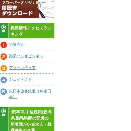
採用情報アクセスラン
キング
大塚商会
楽天ソシオビジネス
アクセンチュア
ジェイテクト
東日本旅客鉄道（JR東日
本）
[既卒可/中途採用]新潟
県,勤務時間の配慮の
新着障がい者求人・就
職募集の企業