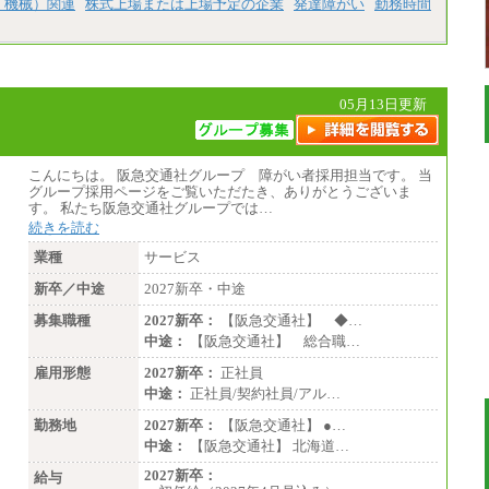
、機械）関連
株式上場または上場予定の企業
発達障がい
勤務時間
05月13日更新
こんにちは。 阪急交通社グループ 障がい者採用担当です。 当
グループ採用ページをご覧いただたき、ありがとうございま
す。 私たち阪急交通社グループでは…
続きを読む
業種
サービス
新卒／中途
2027新卒・中途
募集職種
2027新卒：
【阪急交通社】 ◆…
中途：
【阪急交通社】 総合職…
雇用形態
2027新卒：
正社員
中途：
正社員/契約社員/アル…
勤務地
2027新卒：
【阪急交通社】 ●…
中途：
【阪急交通社】 北海道…
2027新卒：
給与