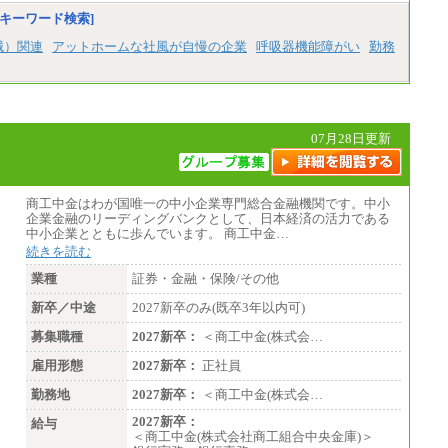
〈東京・神奈川〉月給219,000 円～ 〈大阪・
キーワード検索]
兵庫〉月給209,000 円～
〈愛知〉月給194,500 円～ 〈福岡〉月給185,0
械）関連
アットホームな社風が自慢の企業
呼吸器機能障がい
勤務
00 円～
・一律地域手当なし
・試用期間中も給与変更なし
◆契約社員
月給187,500円～(※1)、184,000円～(※2)、18
07月28日更新
0,500円～(※3)、170,500～(※4)、168,000円
～（※5）
※1…東京都、埼玉県、千葉県、神奈川県
※2…大阪府、京都府、兵庫県、滋賀県
商工中金はわが国唯一の中小企業専門総合金融機関です。中小
※3…愛知県、静岡県
企業金融のリーディングバンクとして、日本経済の活力である
※4…北海道、宮城県、栃木県、群馬県、長
中小企業とともに歩んでいます。 商工中金…
野県、新潟県、富山県、石川県、岡山県、広
続きを読む
島県、山口県、香川県、福岡県
※5…青森県、鳥取県、島根県、愛媛県、高
業種
証券・金融・保険/その他
知県、大分県、長崎県、熊本県、宮崎県、鹿
児島県、沖縄県、福島県、山形県
新卒／中途
2027新卒のみ(既卒3年以内可)
募集職種
◆パート・アルバイト
2027新卒：
＜商工中金(株式会…
時給制：最低時給額 1,050円～ ※勤務地によ
雇用形態
2027新卒：
正社員
り異なる。
勤務地
2027新卒：
＜商工中金(株式会…
【エアサーブ】
月給223,000円～
2027新卒：
給与
・試用期間中も給与変更なし
＜商工中金(株式会社商工組合中央金庫)＞