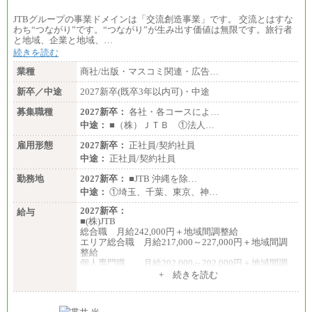
JTBグループの事業ドメインは「交流創造事業」です。 交流とはすな
わち“つながり”です。“つながり”が生み出す価値は無限です。旅行者
と地域、企業と地域、…
続きを読む
業種
商社/出版・マスコミ関連・広告…
新卒／中途
2027新卒(既卒3年以内可)・中途
募集職種
2027新卒：
各社・各コースによ…
中途：
■（株）ＪＴＢ ①法人…
雇用形態
2027新卒：
正社員/契約社員
中途：
正社員/契約社員
勤務地
2027新卒：
■JTB 沖縄を除…
中途：
①埼玉、千葉、東京、神…
2027新卒：
給与
■(株)JTB
総合職 月給242,000円＋地域間調整給
エリア総合職 月給217,000～227,000円＋地域間調
整給
個人専門職 月給202,000～202,000円＋地域間調
整給
+ 続きを読む
※詳細はJTBキャリアサイトよりご確認ください。
■(株)JTB商事