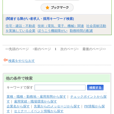
※試用期間中も給与に変更はございません
【契約社員】月給200,000円～
[関連する障がい者求人・採用キーワード検索]
住宅・建設・不動産
技術（電気、電子、機械）関連
社会貢献活動
を実施している企業
ぼうこう機能障がい
勤務時間の配慮
<<先頭のページ
<前のページ
1
次のページ>
最後のページ>>
検索をやりなおす
他の条件で検索
キーワードで探す
業種・職種・勤務地・雇用形態から探す
｜
チェックポイントから探
す
｜
雇用実績・職場環境から探す
企業名から探す
｜
先輩からのメッセージから探す
｜
PR情報から探
す
｜
セミナー・イベント情報から探す