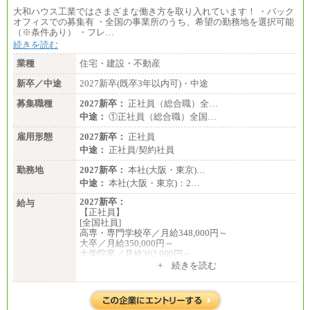
大和ハウス工業ではさまざまな働き方を取り入れています！ ・バック
オフィスでの募集有 ・全国の事業所のうち、希望の勤務地を選択可能
（※条件あり） ・フレ…
続きを読む
業種
住宅・建設・不動産
新卒／中途
2027新卒(既卒3年以内可)・中途
募集職種
2027新卒：
正社員（総合職）全…
中途：
①正社員（総合職）全国…
雇用形態
2027新卒：
正社員
中途：
正社員/契約社員
勤務地
2027新卒：
本社(大阪・東京)…
中途：
本社(大阪・東京)：2…
2027新卒：
給与
【正社員】
[全国社員]
高専・専門学校卒／月給348,000円～
大卒／月給350,000円～
大学院卒／月給362,000円～
[地域社員]月給295,000円～
+ 続きを読む
中途：
【正社員】
[全国社員]月給348,000円～
[地域社員]月給295,000円～