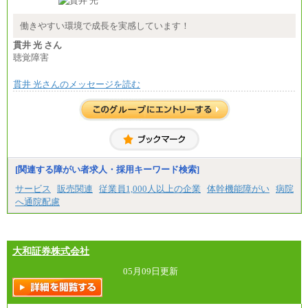
総合職 月給208,000～235,000円
エリア総合職 月給180,000～205,000円＋地域手当
※詳細はJTBキャリアサイトよりご確認ください。
働きやすい環境で成長を実感しています！
■(株)JTBパブリッシング ※2027年新卒募集終了
貫井 光 さん
総合職 月給271,000円
聴覚障害
■(株)JTBビジネストラベルソリューションズ
貫井 光さんのメッセージを読む
総合職 月給220,000～230,000円＋地域間調整給
エリア総合職 月給206,000円～214,000＋地域間調
整給
※詳細はJTBキャリアサイトよりご確認ください。
■(株)JTBコミュニケーションデザイン
総合職 月給230,000円
みなし残業手当：20,000円（一律支給）※みなし
残業手当の残業時間は10.43時間。
[関連する障がい者求人・採用キーワード検索]
※超過勤務手当：みなし残業時間を超える残業時
サービス
販売関連
従業員1,000人以上の企業
体幹機能障がい
病院
間に応じて、時間外手当等を支給。
へ通院配慮
エリアサポート職 月給188,000円
※超過勤務手当：残業時間については全額時間外
手当を支給。
大和証券株式会社
■（株）JTBグローバルマーケティング＆トラベル
総合職 月給242,000円＋地域間調整給
訪日事業職 月給202,000～227,000円＋地域間調整
05月09日更新
給
※詳細はJTBキャリアサイトよりご確認ください。