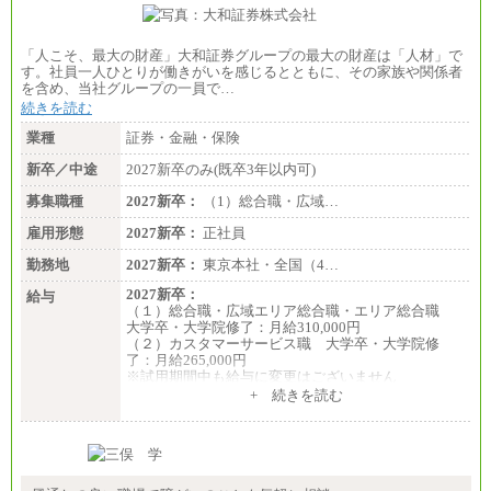
■(株)JTBビジネストランスフォーム
総合職 月給205,000～225,000円＋地域間調整給
エリア総合職 月給185,000円＋地域間調整給
「人こそ、最大の財産」大和証券グループの最大の財産は「人材」で
※詳細はJTBキャリアサイトよりご確認ください。
す。社員一人ひとりが働きがいを感じるとともに、その家族や関係者
を含め、当社グループの一員で…
■(株)JTBデータサービス ※2027年新卒募集終了
総合職 月給186,000～194,000円＋地域手当
続きを読む
※詳細はJTBキャリアサイトよりご確認ください。
業種
証券・金融・保険
■I&Jデジタルイノベーション(株)
新卒／中途
2027新卒のみ(既卒3年以内可)
総合職 月給224,500～242,600円＋地域手当
※詳細はJTBキャリアサイトよりご確認ください。
募集職種
2027新卒：
（1）総合職・広域…
＜有期社員コース＞
雇用形態
2027新卒：
正社員
■(株)JTBビジネストランスフォーム
有期契約職 月給185,000～195,000円
勤務地
2027新卒：
東京本社・全国（4…
※詳細はJTBキャリアサイトよりご確認ください。
2027新卒：
給与
■(株)JTBパブリッシング ※2027年新卒募集終了
（１）総合職・広域エリア総合職・エリア総合職
総合職 月給241,000円
大学卒・大学院修了：月給310,000円
中途：
（２）カスタマーサービス職 大学卒・大学院修
①月給227,000円以上
了：月給265,000円
②月給212,000円以上
※試用期間中も給与に変更はございません
③月給172,500円以上
+ 続きを読む
④月給23万円～37万円
⑤月給20万円～25万円
⑥月給33万円～48万円
⑦月給271,000円以上
⑧～⑮月給200,000円〜月給400,000円
⑯月給185,000円以上