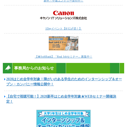
新卒・中途エントリー受付中！
1Dayイベント【8/12〆切！】
【〓SoftBank】「Real Jobセミナー」募集中！
事務局からのお知らせ
2028はじめ全学年対象！障がいのある学生のためのインターンシップ＆オー
プン・カンパニー情報公開中！
【自宅で視聴可能！】2028新卒はじめ全学年対象★WEBセミナー開催決
定！