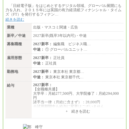
「日経電子版」をはじめとするデジタル領域、グローバル展開にも
力を入れ、２０１５年には英国の有力経済紙フィナンシャル・タイム
ズ（FT）を発行するフィナン…
続きを読む
業種
出版・マスコミ関連・広告
新卒／中途
2027新卒(既卒3年以内可)・中途
募集職種
2027新卒：
編集職 ビジネス職…
中途：
① グローバルユニット…
雇用形態
2027新卒：
正社員
中途：
正社員
勤務地
2027新卒：
東京本社 東京都…
中途：
東京本社 東京都千代…
2027新卒：
給与
【全職種共通】
大学卒：月給277,500円、大学院修了：月給294,000
円
諸手当一律（月給に含まず）：28,000円
※試用期間中も給与に変更はございません
中途：
+ 続きを読む
【全職種共通】
月給370,000円～
※経験・能力等を考慮の上、当社規定により決定し
ます。