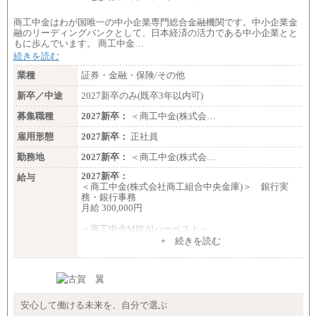
商工中金はわが国唯一の中小企業専門総合金融機関です。中小企業金
融のリーディングバンクとして、日本経済の活力である中小企業とと
もに歩んでいます。 商工中金…
続きを読む
業種
証券・金融・保険/その他
新卒／中途
2027新卒のみ(既卒3年以内可)
募集職種
2027新卒：
＜商工中金(株式会…
雇用形態
2027新卒：
正社員
勤務地
2027新卒：
＜商工中金(株式会…
2027新卒：
給与
＜商工中金(株式会社商工組合中央金庫)＞ 銀行実
務・銀行事務
月給 300,000円
＜商工中金MIRAIハーベスト＞
月給 230,000円
+ 続きを読む
※試用期間中も給与に変更はございません
安心して働ける未来を、自分で選ぶ