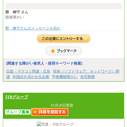
※試用期間中も給与に変更はございません。
※想定年収 6,000,000円～（住居費補助、子手当など
の各種手当を含む金額です）
鄭 峰守 さん
聴覚障がい
鄭 峰守さんのメッセージを読む
[関連する障がい者求人・採用キーワード検索]
出版・マスコミ関連・広告
技術（ソフトウェア、ネットワーク）関
連
外国語を活かせる企業
平衡機能障がい
在宅勤務
JTBグループ
05月20日更新