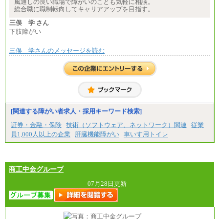
風通しの良い職場で障がいのことも気軽に相談。
⑰月給237,000円以上
総合職に職制転向してキャリアアップを目指す。
⑱月給212,000円以上
⑲東京：月給202,000 円以上 、京都：月給193,000 円
三俣 学 さん
以上
下肢障がい
⑳月給205,000円以上
㉑月給185,000 円以上
㉒月給185,000 円以上
三俣 学さんのメッセージを読む
㉓月給224,500円以上
※全コース共通※ 能力・経験・勤務地などにより
異なります
※試用期間中も給与に変更はございません。
[関連する障がい者求人・採用キーワード検索]
証券・金融・保険
技術（ソフトウェア、ネットワーク）関連
従業
員1,000人以上の企業
肝臓機能障がい
車いす用トイレ
商工中金グループ
07月28日更新