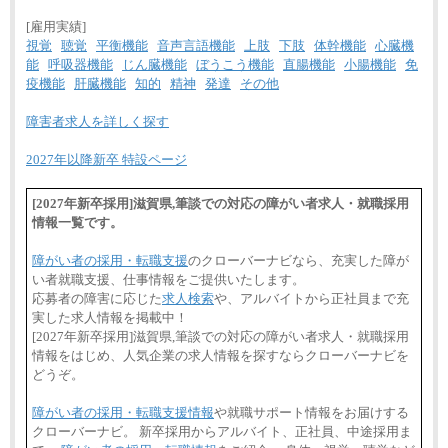
[雇用実績]
視覚
聴覚
平衡機能
音声言語機能
上肢
下肢
体幹機能
心臓機
能
呼吸器機能
じん臓機能
ぼうこう機能
直腸機能
小腸機能
免
疫機能
肝臓機能
知的
精神
発達
その他
障害者求人を詳しく探す
2027年以降新卒 特設ページ
[2027年新卒採用]滋賀県,筆談での対応の障がい者求人・就職採用
情報一覧です。
障がい者の採用・転職支援
のクローバーナビなら、充実した障が
い者就職支援、仕事情報をご提供いたします。
応募者の障害に応じた
求人検索
や、アルバイトから正社員まで充
実した求人情報を掲載中！
[2027年新卒採用]滋賀県,筆談での対応の障がい者求人・就職採用
情報をはじめ、人気企業の求人情報を探すならクローバーナビを
どうぞ。
障がい者の採用・転職支援情報
や就職サポート情報をお届けする
クローバーナビ。 新卒採用からアルバイト、正社員、中途採用ま