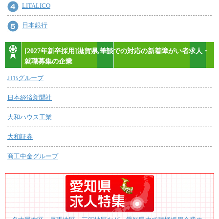
LITALICO
日本銀行
[2027年新卒採用]滋賀県,筆談での対応の新着障がい者求人・
就職募集の企業
JTBグループ
日本経済新聞社
大和ハウス工業
大和証券
商工中金グループ