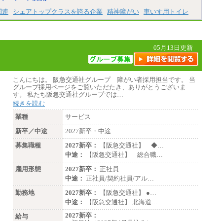
関連
シェアトップクラスを誇る企業
精神障がい
車いす用トイレ
05月13日更新
こんにちは。 阪急交通社グループ 障がい者採用担当です。 当
グループ採用ページをご覧いただたき、ありがとうございま
す。 私たち阪急交通社グループでは…
続きを読む
業種
サービス
新卒／中途
2027新卒・中途
募集職種
2027新卒：
【阪急交通社】 ◆…
中途：
【阪急交通社】 総合職…
雇用形態
2027新卒：
正社員
中途：
正社員/契約社員/アル…
勤務地
2027新卒：
【阪急交通社】 ●…
中途：
【阪急交通社】 北海道…
2027新卒：
給与