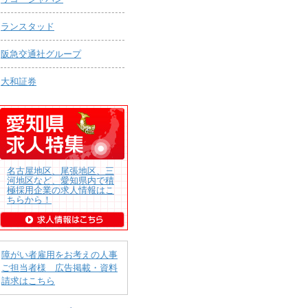
ランスタッド
阪急交通社グループ
大和証券
名古屋地区、尾張地区、三
河地区など、愛知県内で積
極採用企業の求人情報はこ
ちらから！
障がい者雇用をお考えの人事
ご担当者様 広告掲載・資料
請求はこちら