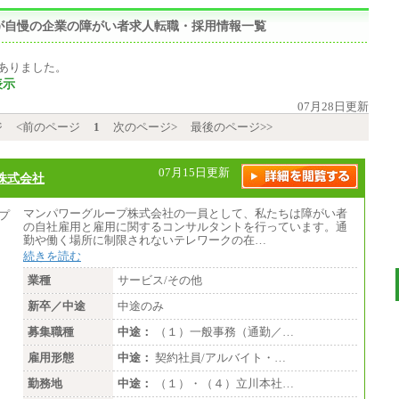
が自慢の企業の障がい者求人転職・採用情報一覧
ありました。
表示
07月28日更新
ジ
<前のページ
1
次のページ>
最後のページ>>
07月15日更新
株式会社
マンパワーグループ株式会社の一員として、私たちは障がい者
の自社雇用と雇用に関するコンサルタントを行っています。通
勤や働く場所に制限されないテレワークの在…
続きを読む
業種
サービス/その他
新卒／中途
中途のみ
募集職種
中途：
（１）一般事務（通勤／…
雇用形態
中途：
契約社員/アルバイト・…
勤務地
中途：
（１）・（４）立川本社…