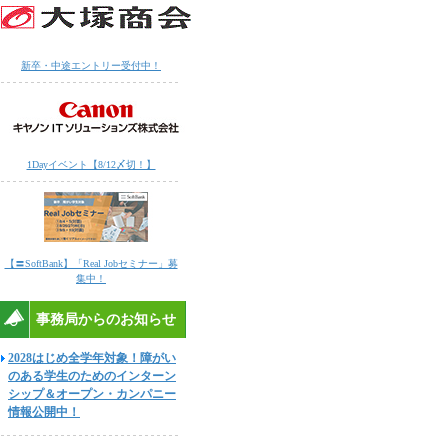
新卒・中途エントリー受付中！
1Dayイベント【8/12〆切！】
【〓SoftBank】「Real Jobセミナー」募
集中！
事務局からのお知らせ
2028はじめ全学年対象！障がい
のある学生のためのインターン
シップ＆オープン・カンパニー
情報公開中！