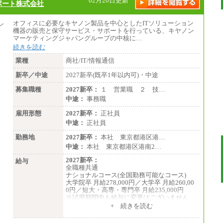
02月20日更新
ポート株式会社
オフィスに必要なキヤノン製品を中心としたITソリューション
機器の販売と保守サービス・サポートを行っている、キヤノン
マーケティングジャパングループの中核に…
続きを読む
業種
商社/IT/情報通信
新卒／中途
2027新卒(既卒1年以内可)・中途
募集職種
2027新卒：
１ 営業職 ２ 技…
中途：
事務職
雇用形態
2027新卒：
正社員
中途：
正社員
勤務地
2027新卒：
本社 東京都港区港…
中途：
本社 東京都港区港南2…
2027新卒：
給与
全職種共通
ナショナルコース(全国勤務可能なコース)
大学院卒 月給278,000円／大学卒 月給260,00
0円／短大・高専・専門卒 月給235,000円
※試用期間中も給与に変更はございません
+ 続きを読む
エリアコース(一定地域であれば移動可能なコ
ース)