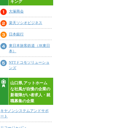
キング
大塚商会
楽天ソシオビジネス
日本銀行
東日本旅客鉄道（JR東日
本）
NTTドコモソリューショ
ンズ
山口県,アットホーム
な社風が自慢の企業の
新着障がい者求人・就
職募集の企業
キヤノンシステムアンドサポ
ート
リコージャパン