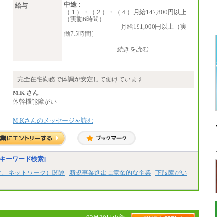
中途：
給与
（１）・（２）・（４）月給147,800円以上
（実働6時間）
月給191,000円以上（実
働7.5時間）
（３）月給191,000円以上（実働7.5時間）
+ 続きを読む
（５）月給147,800円以上（実働6時間）
-----
時給 1,226円（実働4.5時間）
完全在宅勤務で体調が安定して働けています
※基本給に加算して以下手当有（いず
れも時間額換算額）
M.K さん
・退職金相当手当 37円
体幹機能障がい
・賞与相当手当 127円
合計時給額 1,390円
M.Kさんのメッセージを読む
※全ての求人において試用期間中も給与に変
更はございません。
キーワード検索]
ア、ネットワーク）関連
新規事業進出に意欲的な企業
下肢障がい