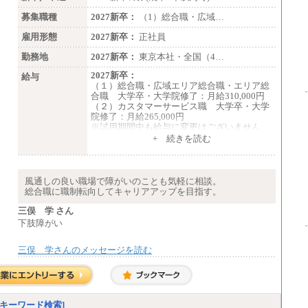
募集職種
2027新卒：
（1）総合職・広域…
雇用形態
2027新卒：
正社員
勤務地
2027新卒：
東京本社・全国（4…
2027新卒：
給与
（１）総合職・広域エリア総合職・エリア総
合職 大学卒・大学院修了：月給310,000円
（２）カスタマーサービス職 大学卒・大学
院修了：月給265,000円
※試用期間中も給与に変更はございません
+ 続きを読む
風通しの良い職場で障がいのことも気軽に相談。
総合職に職制転向してキャリアアップを目指す。
三俣 学 さん
下肢障がい
三俣 学さんのメッセージを読む
キーワード検索]