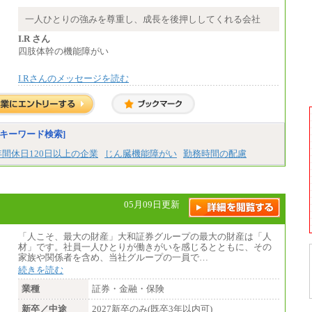
大学院卒 月給264,000円／大学卒 月給250,00
0円／短大・高専・専門卒 月給225,000円
一人ひとりの強みを尊重し、成長を後押ししてくれる会社
※試用期間中も給与に変更はございません
中途：
I.R さん
月給：250,000円～400,000円
四肢体幹の機能障がい
想定年収：4,000,000円～6,000,000円
※試用期間中も給与に変更はございません。
I.Rさんのメッセージを読む
キーワード検索]
年間休日120日以上の企業
じん臓機能障がい
勤務時間の配慮
05月09日更新
「人こそ、最大の財産」大和証券グループの最大の財産は「人
材」です。社員一人ひとりが働きがいを感じるとともに、その
家族や関係者を含め、当社グループの一員で…
続きを読む
業種
証券・金融・保険
新卒／中途
2027新卒のみ(既卒3年以内可)