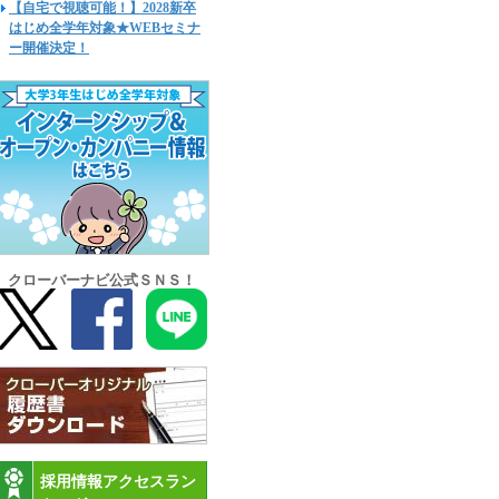
【自宅で視聴可能！】2028新卒
はじめ全学年対象★WEBセミナ
ー開催決定！
クローバーナビ公式ＳＮＳ！
採用情報アクセスラン