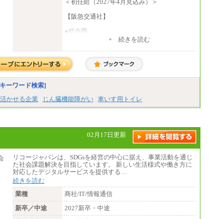
＜初任給（2027年4月見込み）＞
【阪急交通社】
●総合職
・大学・院卒
+ 続きを読む
月給250,000円(※1)、247,000円(※2)、242,
000円(※3)、239,000円(※4)、237,000円（※
5）
・専門・短大卒
月給229,500円(※1)、226,500円(※2)、221,
キーワード検索]
500円(※3)、218,500円(※4)、216,500円（※
5）
活かせる企業
じん臓機能障がい
車いす用トイレ
※1…東京都、埼玉県、千葉県、神奈川県
※2…大阪府、京都府、兵庫県、滋賀県
※3…愛知県、静岡県
※4…北海道、宮城県、栃木県、群馬県、長
02月17日更新
野県、新潟県、富山県、石川県、岡山県、広
島県、山口県、香川県、福岡県
※5…青森県、鳥取県、島根県、愛媛県、高
リコージャパンは、SDGsを経営の中心に据え、事業活動を通じ
知県、大分県、長崎県、熊本県、宮崎県、鹿
た社会課題解決を目指しています。 新しい生活様式や働き方に
児島県、沖縄県、福島県、山形県
対応したデジタルサービスを提供する…
・月給には一律地域手当を含んだ金額を表示
続きを読む
（一律地域手当：※1…36,000円、※2…33,0
00円、※3…28,000円、※4…25,000円、※
業種
商社/IT/情報通信
5…23,000円）
・試用期間中も給与変更なし
新卒／中途
2027新卒・中途