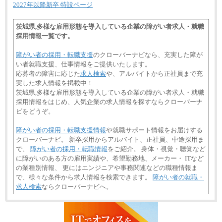
異なります
2027年以降新卒 特設ページ
※試用期間中も給与に変更はございません。
茨城県,多様な雇用形態を導入している企業の障がい者求人・就職
採用情報一覧です。
障がい者の採用・転職支援
のクローバーナビなら、充実した障が
い者就職支援、仕事情報をご提供いたします。
応募者の障害に応じた
求人検索
や、アルバイトから正社員まで充
実した求人情報を掲載中！
茨城県,多様な雇用形態を導入している企業の障がい者求人・就職
採用情報をはじめ、人気企業の求人情報を探すならクローバーナ
ビをどうぞ。
障がい者の採用・転職支援情報
や就職サポート情報をお届けする
クローバーナビ。 新卒採用からアルバイト、正社員、中途採用ま
で、
障がい者の採用・転職情報
をご紹介。 身体・視覚・聴覚など
に障がいのある方の雇用実績や、希望勤務地、メーカー・ ITなど
の業種別情報、 更にはエンジニアや事務関連などの職種情報ま
で、様々な条件から求人情報を検索できます。
障がい者の就職・
求人検索
ならクローバーナビへ。