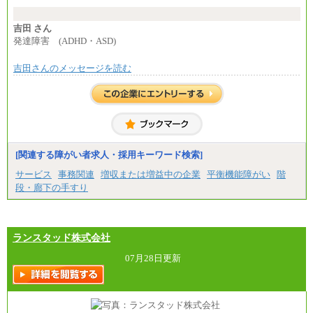
---
計：250,000円
吉田 さん
■その他職種共通
発達障害 (ADHD・ASD)
月給：25万3,400円～
※固定残業代20時間分を手当に含む(33,900円～)
吉田さんのメッセージを読む
※20時間を超過した場合は別途支給
※試用期間中も給与に変更はございません
中途：
(1)(2)月給：25万3400円～28万5900円
※固定残業代20時間分を手当に含む(33,900円～38,20
0円)
※20時間を超過した場合は別途支給
※試用期間中も給与に変更はございません
[関連する障がい者求人・採用キーワード検索]
サービス
事務関連
増収または増益中の企業
平衡機能障がい
階
段・廊下の手すり
ランスタッド株式会社
07月28日更新