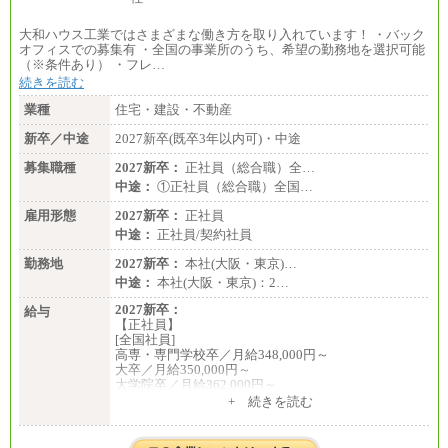
大和ハウス工業ではさまざまな働き方を取り入れています！ ・バック
オフィスでの募集有 ・全国の事業所のうち、希望の勤務地を選択可能
（※条件あり） ・フレ…
続きを読む
業種
住宅・建設・不動産
新卒／中途
2027新卒(既卒3年以内可)・中途
募集職種
2027新卒：
正社員（総合職）全…
中途：
①正社員（総合職）全国…
雇用形態
2027新卒：
正社員
中途：
正社員/契約社員
勤務地
2027新卒：
本社(大阪・東京)…
中途：
本社(大阪・東京)：2…
2027新卒：
給与
【正社員】
[全国社員]
高専・専門学校卒／月給348,000円～
大卒／月給350,000円～
大学院卒／月給362,000円～
[地域社員]月給295,000円～
+ 続きを読む
中途：
【正社員】
[全国社員]月給348,000円～