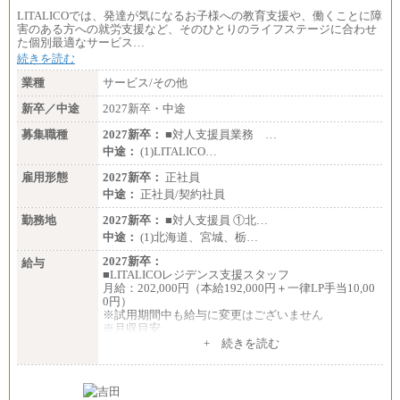
LITALICOでは、発達が気になるお子様への教育支援や、働くことに障
害のある方への就労支援など、そのひとりのライフステージに合わせ
た個別最適なサービス…
続きを読む
業種
サービス/その他
新卒／中途
2027新卒・中途
募集職種
2027新卒：
■対人支援員業務 …
中途：
(1)LITALICO…
雇用形態
2027新卒：
正社員
中途：
正社員/契約社員
勤務地
2027新卒：
■対人支援員 ①北…
中途：
(1)北海道、宮城、栃…
2027新卒：
給与
■LITALICOレジデンス支援スタッフ
月給：202,000円（本給192,000円＋一律LP手当10,00
0円）
※試用期間中も給与に変更はございません
※月収目安
月給：202,000円
+ 続きを読む
夜勤手当：28,000円（月4回）※1回7,000円、実際の
夜勤回数により変動
東京都居住支援特別手当：20,000円（※支給期間・
条件あり）