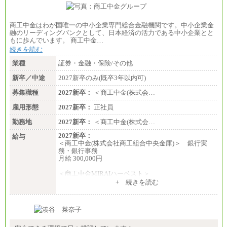
商工中金はわが国唯一の中小企業専門総合金融機関です。中小企業金
融のリーディングバンクとして、日本経済の活力である中小企業とと
もに歩んでいます。 商工中金…
続きを読む
業種
証券・金融・保険/その他
新卒／中途
2027新卒のみ(既卒3年以内可)
募集職種
2027新卒：
＜商工中金(株式会…
雇用形態
2027新卒：
正社員
勤務地
2027新卒：
＜商工中金(株式会…
2027新卒：
給与
＜商工中金(株式会社商工組合中央金庫)＞ 銀行実
務・銀行事務
月給 300,000円
＜商工中金MIRAIハーベスト＞
月給 230,000円
+ 続きを読む
※試用期間中も給与に変更はございません