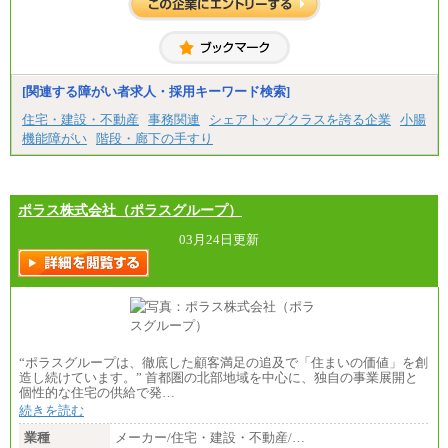
[地域社員]月給295,000円～
※試用期間中も給与に変更はございません
【契約社員】月給200,000円～
[関連する障がい者求人・採用キーワード検索]
住宅・建設・不動産
事務関連
シェアトップクラスを誇る企業
小腸
機能障がい
階段・廊下の手すり
ポラス株式会社（ポラスグループ）
03月24日更新
“ポラスグループは、徹底した顧客満足の追及で「住まいの価値」を創
造し続けています。” 首都圏の北部地域を中心に、独自の事業展開と
個性的な住宅の供給で発…
続きを読む
業種
メーカー/住宅・建設・不動産/…