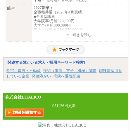
2027新卒：
給与
全職種共通（2026年4月実績）
■全国型職員
大学院卒/月給320,000円
大学卒/月給300,000円
短大・高専卒/月給270,000円
+ 続きを読む
■拠点型職員※
大学院卒/月給256,000円～288,000円
大学卒/月給240,000円～270,000円
短大・高専卒/月給216,000円～243,000円
■特定職員※
[関連する障がい者求人・採用キーワード検索]
大学院卒/月給234,000円～263,000円
大学卒/月給219,000円～246,000円
住宅・建設・不動産
技術（電気、電子、機械）関連
職種別採用を
短大・高専卒/月給197,000円～222,000円
している企業
発達障がい
病院へ通院配慮
※拠点型職員、特定職員の給与は、生活の拠点が定
まることによるメリットおよび地域ごとの生計費な
どの地域差指数を勘案して拠点ごとに定めていま
す。
株式会社LITALICO
中途：
全職種共通
05月26日更新
月給制
226,600円～390,100円（勤務地域等により異なりま
す）
・ご経験やスキルを考慮し、選考の中で決定いたし
ます。
・試用期間中も同額支給します。