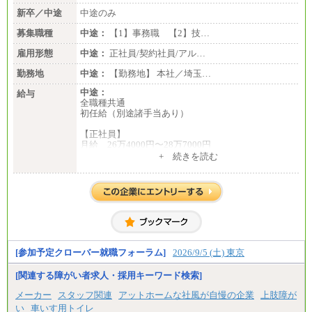
新卒／中途
中途のみ
募集職種
中途：
【1】事務職 【2】技…
雇用形態
中途：
正社員/契約社員/アル…
勤務地
中途：
【勤務地】 本社／埼玉…
中途：
給与
全職種共通
初任給（別途諸手当あり）
【正社員】
月給 26万4000円〜28万7000円
+ 続きを読む
【契約社員】
月給 21万6300円〜27万1200円
【アルバイト・パート・時給制】
千葉／1,290円～、東京／1,390円～、埼玉/1,315円
～、
神奈川/1,390円～、静岡/1,240円～、滋賀/1,220円
～、
愛知/1,290円～
[参加予定クローバー就職フォーラム]
2026/9/5 (土) 東京
※正社員・契約社員登用制度あり
※上記給与をベースにスキル・経験に応じて、決定
[関連する障がい者求人・採用キーワード検索]
します。
※試用期間中も給与に変更はございません
メーカー
スタッフ関連
アットホームな社風が自慢の企業
上肢障が
い
車いす用トイレ