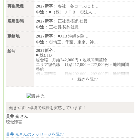
募集職種
2027新卒：
各社・各コースによ…
中途：
■（株）ＪＴＢ ①法人…
雇用形態
2027新卒：
正社員/契約社員
中途：
正社員/契約社員
勤務地
2027新卒：
■JTB 沖縄を除…
中途：
①埼玉、千葉、東京、神…
2027新卒：
給与
■(株)JTB
総合職 月給242,000円＋地域間調整給
エリア総合職 月給217,000～227,000円＋地域間調
整給
個人専門職 月給202,000～202,000円＋地域間調
整給
+ 続きを読む
※詳細はJTBキャリアサイトよりご確認ください。
■(株)JTB商事
総合職 月給208,000～235,000円
エリア総合職 月給180,000～205,000円＋地域手当
※詳細はJTBキャリアサイトよりご確認ください。
働きやすい環境で成長を実感しています！
■(株)JTBパブリッシング ※2027年新卒募集終了
貫井 光 さん
総合職 月給271,000円
聴覚障害
■(株)JTBビジネストラベルソリューションズ
貫井 光さんのメッセージを読む
総合職 月給220,000～230,000円＋地域間調整給
エリア総合職 月給206,000円～214,000＋地域間調