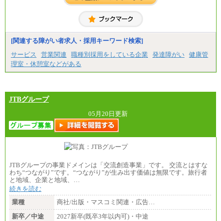
[関連する障がい者求人・採用キーワード検索]
サービス
営業関連
職種別採用をしている企業
発達障がい
健康管
理室・休憩室などがある
JTBグループ
05月20日更新
JTBグループの事業ドメインは「交流創造事業」です。 交流とはすな
わち“つながり”です。“つながり”が生み出す価値は無限です。旅行者
と地域、企業と地域、…
続きを読む
業種
商社/出版・マスコミ関連・広告…
新卒／中途
2027新卒(既卒3年以内可)・中途