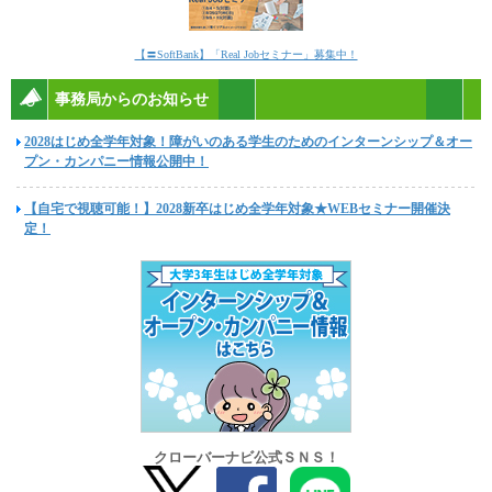
【〓SoftBank】「Real Jobセミナー」募集中！
事務局からのお知らせ
2028はじめ全学年対象！障がいのある学生のためのインターンシップ＆オー
プン・カンパニー情報公開中！
【自宅で視聴可能！】2028新卒はじめ全学年対象★WEBセミナー開催決
定！
クローバーナビ公式ＳＮＳ！