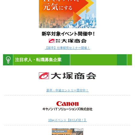
【新卒】仕事研究セミナー開催！
注目求人・転職募集企業
新卒・中途エントリー受付中！
1Dayイベント【8/12〆切！】