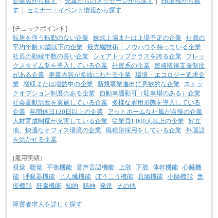
■I&Jデジタルイノベーション(株)
企業名から探す
｜
先輩からのメッセージから探す
｜
PR情報から探
総合職 月給224,500～242,600円＋地域手当
す
｜
セミナー・イベント情報から探す
※詳細はJTBキャリアサイトよりご確認ください。
[チェックポイント]
＜有期社員コース＞
■(株)JTBビジネストランスフォーム
転居を伴う転勤のない企業
株式上場または上場予定の企業
社員の
有期契約職 月給185,000～195,000円
平均年齢30歳以下の企業
最先端技術・ノウハウを持っている企業
※詳細はJTBキャリアサイトよりご確認ください。
社員の勤続年数の長い企業
シェアトップクラスを誇る企業
フレッ
クスタイム制を導入している企業
外資系の企業
資格取得支援制度
■(株)JTBパブリッシング ※2027年新卒募集終了
総合職 月給241,000円
がある企業
事業内容が多岐にわたる企業
環境・エコロジー追求企
中途：
業
増収または増益中の企業
新規事業進出に意欲的な企業
ストッ
①月給227,000円以上
クオプション制度のある企業
自動車通勤可（駐車場のある）企業
②月給212,000円以上
社会貢献活動を実施している企業
多様な雇用形態を導入している
③月給172,500円以上
④月給23万円～37万円
企業
年間休日120日以上の企業
アットホームな社風が自慢の企業
⑤月給20万円～25万円
人材育成制度が充実している企業
従業員1,000人以上の企業
好立
⑥月給33万円～48万円
地、快適なオフィス環境の企業
職種別採用をしている企業
外国語
⑦月給271,000円以上
⑧～⑮月給200,000円〜月給400,000円
を活かせる企業
⑯月給185,000円以上
⑰月給237,000円以上
[雇用実績]
⑱月給212,000円以上
視覚
聴覚
平衡機能
音声言語機能
上肢
下肢
体幹機能
心臓機
⑲東京：月給202,000 円以上 、京都：月給193,000 円
以上
能
呼吸器機能
じん臓機能
ぼうこう機能
直腸機能
小腸機能
免
⑳月給205,000円以上
疫機能
肝臓機能
知的
精神
発達
その他
㉑月給185,000 円以上
㉒月給185,000 円以上
障害者求人を詳しく探す
㉓月給224,500円以上
※全コース共通※ 能力・経験・勤務地などにより