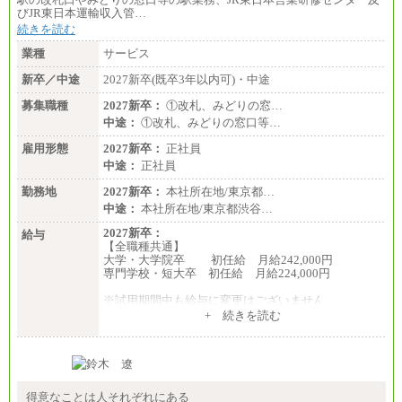
びJR東日本運輸収入管…
続きを読む
業種
サービス
新卒／中途
2027新卒(既卒3年以内可)・中途
募集職種
2027新卒：
①改札、みどりの窓…
中途：
①改札、みどりの窓口等…
雇用形態
2027新卒：
正社員
中途：
正社員
勤務地
2027新卒：
本社所在地/東京都…
中途：
本社所在地/東京都渋谷…
2027新卒：
給与
【全職種共通】
大学・大学院卒 初任給 月給242,000円
専門学校・短大卒 初任給 月給224,000円
※試用期間中も給与に変更はございません
中途：
+ 続きを読む
【全職種共通】
大学・大学院卒 初任給 月給242,000円
専門学校・短大卒 初任給 月給224,000円
最終学歴に応じ、上記新卒給与（高卒の場合は、月
給211,000円）を基本給とし、年齢や学歴などを考慮
して算定した調整手当を加算した額
得意なことは人それぞれにある