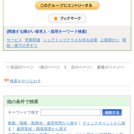
整給
※詳細はJTBキャリアサイトよりご確認ください。
■(株)JTBコミュニケーションデザイン
総合職 月給230,000円
みなし残業手当：20,000円（一律支給）※みなし
残業手当の残業時間は10.43時間。
[関連する障がい者求人・採用キーワード検索]
※超過勤務手当：みなし残業時間を超える残業時
サービス
営業関連
シェアトップクラスを誇る企業
上肢障がい
階
間に応じて、時間外手当等を支給。
段・廊下の手すり
エリアサポート職 月給188,000円
※超過勤務手当：残業時間については全額時間外
手当を支給。
■（株）JTBグローバルマーケティング＆トラベル
<<先頭のページ
<前のページ
1
次のページ>
最後のページ>>
総合職 月給242,000円＋地域間調整給
訪日事業職 月給202,000～227,000円＋地域間調整
給
検索をやりなおす
※詳細はJTBキャリアサイトよりご確認ください。
■(株)JTBビジネストランスフォーム
総合職 月給205,000～225,000円＋地域間調整給
他の条件で検索
エリア総合職 月給185,000円＋地域間調整給
※詳細はJTBキャリアサイトよりご確認ください。
キーワードで探す
■(株)JTBデータサービス ※2027年新卒募集終了
総合職 月給186,000～194,000円＋地域手当
業種・職種・勤務地・雇用形態から探す
｜
チェックポイントから探
※詳細はJTBキャリアサイトよりご確認ください。
す
｜
雇用実績・職場環境から探す