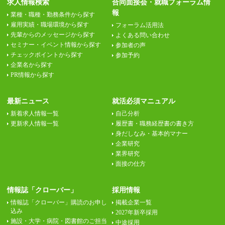
求人情報検索
合同面接会・就職フォーラム情
報
業種・職種・勤務条件から探す
雇用実績・職場環境から探す
フォーラム活用法
先輩からのメッセージから探す
よくある問い合わせ
セミナー・イベント情報から探す
参加者の声
チェックポイントから探す
参加予約
企業名から探す
PR情報から探す
最新ニュース
就活必須マニュアル
新着求人情報一覧
自己分析
更新求人情報一覧
履歴書・職務経歴書の書き方
身だしなみ・基本的マナー
企業研究
業界研究
面接の仕方
情報誌「クローバー」
採用情報
情報誌「クローバー」購読のお申し
掲載企業一覧
込み
2027年新卒採用
施設・大学・病院・図書館のご担当
中途採用