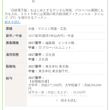
「日経電子版」をはじめとするデジタル領域、グローバル展開にも
力を入れ、２０１５年には英国の有力経済紙フィナンシャル・タイム
ズ（FT）を発行するフィナン…
続きを読む
業種
出版・マスコミ関連・広告
新卒／中途
2027新卒(既卒3年以内可)・中途
募集職種
2027新卒：
編集職 ビジネス職…
中途：
① グローバルユニット…
雇用形態
2027新卒：
正社員
中途：
正社員
勤務地
2027新卒：
東京本社 東京都…
中途：
東京本社 東京都千代…
2027新卒：
給与
【全職種共通】
大学卒：月給277,500円、大学院修了：月給294,000
円
諸手当一律（月給に含まず）：28,000円
※試用期間中も給与に変更はございません
中途：
+ 続きを読む
【全職種共通】
月給370,000円～