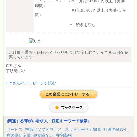
（１）・（２）・（４）月給147,800円以上（実働6
時間）
月給191,000円以上（実働7.5時
間）
（３）月給191,000円以上（実働7.5時間）
+ 続きを読む
（５）月給147,800円以上（実働6時間）
-----
時給 1,226円（実働4.5時間）
※基本給に加算して以下手当有（いずれも時
間額換算額）
お仕事・通院・休日とメリハリをつけて楽しむことができ毎日が充
・退職金相当手当 37円
実しています！
・賞与相当手当 127円
合計時給額 1,390円
C.Y さん
下肢障がい
※全ての求人において試用期間中も給与に変更はご
ざいません。
C.Yさんのメッセージを読む
[関連する障がい者求人・採用キーワード検索]
サービス
技術（ソフトウェア、ネットワーク）関連
社員の勤続年
数の長い企業
視覚障がい
在宅勤務