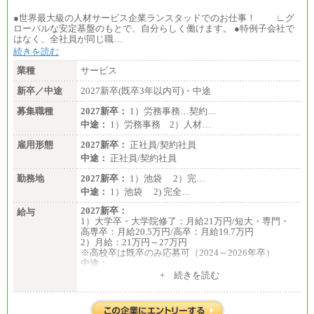
●世界最大級の人材サービス企業ランスタッドでのお仕事！ ∟グ
ローバルな安定基盤のもとで、自分らしく働けます。 ●特例子会社で
はなく、全社員が同じ職…
続きを読む
業種
サービス
新卒／中途
2027新卒(既卒3年以内可)・中途
募集職種
2027新卒：
1）労務事務…契約…
中途：
1）労務事務 2）人材…
雇用形態
2027新卒：
正社員/契約社員
中途：
正社員/契約社員
勤務地
2027新卒：
1）池袋 2）完…
中途：
1）池袋 2) 完全…
2027新卒：
給与
1）大学卒・大学院修了：月給21万円/短大・専門・
高専卒：月給20.5万円/高卒：月給19.7万円
2）月給：21万円～27万円
※高校卒は既卒のみ応募可（2024～2026年卒）
中途：
1）月給：21万円～25万円
+ 続きを読む
2）月給：21万円～27万円