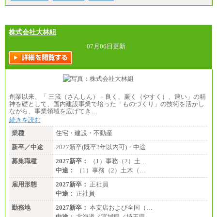
株式会社大林組
07月06日更新
創業以来、「 三箴（さんしん）－良く、廉く（やすく）、速い」の精
神を礎として、国内建設事業で培った「ものづくり」の技術を活かし
ながら、事業領域を広げてき…
続きを読む
業種
住宅・建設・不動産
新卒／中途
2027新卒(既卒3年以内可)・中途
募集職種
2027新卒：
（1）事務（2）土…
中途：
（1）事務（2）土木（…
雇用形態
2027新卒：
正社員
中途：
正社員
勤務地
2027新卒：
本支店および全国（…
中途：
北海道／宮城県／埼玉県…