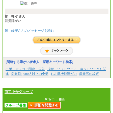
※経験・能力等を考慮の上、当社規定により決定し
ます。
※試用期間中も給与に変更はございません。
※想定年収 6,000,000円～（住居費補助、子手当など
の各種手当を含む金額です）
鄭 峰守 さん
聴覚障がい
鄭 峰守さんのメッセージを読む
[関連する障がい者求人・採用キーワード検索]
出版・マスコミ関連・広告
技術（ソフトウェア、ネットワーク）関
連
従業員1,000人以上の企業
じん臓機能障がい
産業医の設置
商工中金グループ
07月28日更新