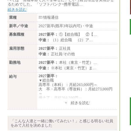
・1,090万円/38歳・月給59万円 *残業代・
るためでした。 「ソフトバンク=携帯電話…
家族手当対象外
続きを読む
（３）
業種
IT/情報通信
月給：190,000円～
想定年収：340万円～610万円
新卒／中途
2027新卒(既卒3年以内可)・中途
年収例：
・460万円/28歳・月給26万円
募集職種
2027新卒：
①【総合職】 ②【…
・520万円/32歳・月給29万円
中途：
（1）総合職 （2）ア…
（４）
雇用形態
2027新卒：
正社員
月給：201,000円～
中途：
正社員/その他
想定年収：360万円～680万円
年収例：
勤務地
2027新卒：
本社（東京・竹芝）…
・520万円/32歳・月給29万円
中途：
※本社（東京・竹芝）ま…
年収例は賞与含む、残業代・家族手当含まず
2027新卒：
給与
▼総合職
※キャリアや能力等を考慮の上、当社規定に
高専卒（本科）：月給263,000円～
より確定します
大 卒・高専卒（専攻科）：月給273,000円
※残業手当：別途支給
～
※固定給に固定残業代含まず
修士了：月給294,200円～
※試用期間中も給与に変更なし
博士了：月給304,800円～
+ 続きを読む
※卓越した能力、高度な技術や実績をお持ち
の方で、それらを入社後の実業務において発
揮できると認められる場合は、 上記の給与に
「こんな人達と一緒に働いてみたい！」と感じる明るい社員
関わらず個別設定することがあります
をみて入社を決めました