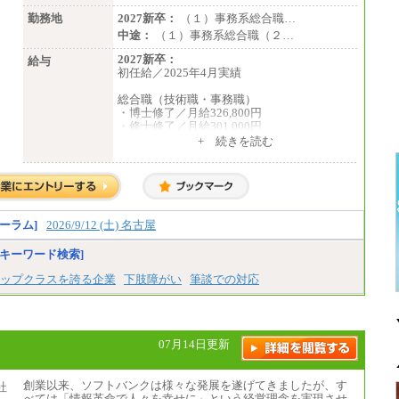
勤務地
2027新卒：
（１）事務系総合職…
中途：
（１）事務系総合職（２…
2027新卒：
給与
初任給／2025年4月実績
総合職（技術職・事務職）
・博士修了／月給326,800円
・修士修了／月給301,000円
・大学卒／月給282,000円
+ 続きを読む
・高専卒（専攻科）／月給282,000円
・高専卒（本科）／月給256,000円
一般事務職
・博士修了、修士修了、大学卒／月給206,40
0円
ーラム]
2026/9/12 (土) 名古屋
・高専卒（専攻科）／月給206,400円
・高専卒（本科）月給197,800円
キーワード検索]
・短大卒／月給197,800円
・専門卒（2年）／月給197,800円
ップクラスを誇る企業
下肢障がい
筆談での対応
※試用期間中も給与に変更はございません。
中途：
（１）（２）
07月14日更新
月給：270,000円～
想定年収：490万円～1,100万円
年収例：
創業以来、ソフトバンクは様々な発展を遂げてきましたが、す
・610万円/28歳・月給34万円
べては「情報革命で人々を幸せに」という経営理念を実現させ