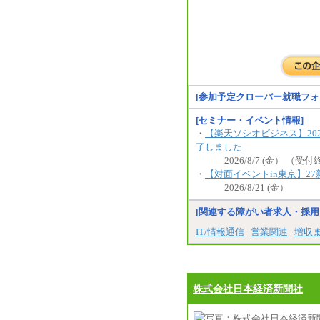
[参加予定クローバー就職フォ
[セミナー・イベント情報]
・
【楽天ソシオビジネス】2027
了しました
2026/8/7 (金） （受
・
【対面イベントin東京】2
2026/8/21 (金）
[関連する障がい者求人・採用
IT/情報通信
営業関連
増収
株式会社日本経済新聞社