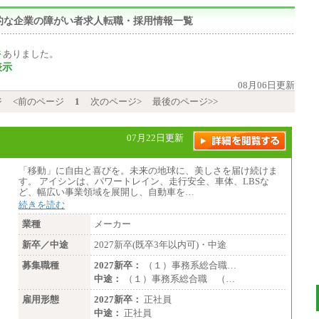
的な企業の障がい者求人転職・採用情報一覧
件
ありました。
表示
08月06日更新
ジ
<前のページ
1
次のページ>
最後のページ>>
07月22日更新
「移動」に自由と喜びを。未来の地球に、美しさを届け続けま
す。 アイシンは、パワートレイン、走行安全、車体、LBSな
ど、幅広い事業領域を展開し、自動車を…
続きを読む
業種
メーカー
新卒／中途
2027新卒(既卒3年以内可)・中途
募集職種
2027新卒：
（１）事務系総合職…
中途：
（１）事務系総合職 （…
雇用形態
2027新卒：
正社員
中途：
正社員