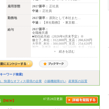
雇用形態
2027新卒：
正社員
中途：
正社員
勤務地
2027新卒：
原則として本社また…
中途：
【本社勤務】 ・東京都…
2027新卒：
給与
全職種共通
■初任給月給（2026年4月末予定）※
修士了_本社：312,000円_支店：266,620円
大学卒_本社：300,000円_支店：254,620円
専門・高専卒_本社：282,000円_支店：236,6
20円
+ 続きを読む
※専門性に応じた高い給与水準の採用も実施
中途：
月給（本社）：213,030円＋諸手当
月給（支店）：164,920円～189,700円＋諸手
当
キーワード検索]
※試用期間中も給与に変更はございません。
※上記はフルタイム勤務で残業ゼロの場合の
地、快適なオフィス環境の企業
小腸機能障がい
産業医の設置
標準的な月額モデルとして掲載。
※上記のほか、ボーナス支給あり
年収（本社）：330万～380万（フルタイムで
標準的なボーナス込みの金額です。上限金額
は全社平均20時間の残業込み）
07月28日更新
社
【NEW】
年収（支店）：260万～340万（フルタイムで
標準的なボーナス込みの金額です。上限金額