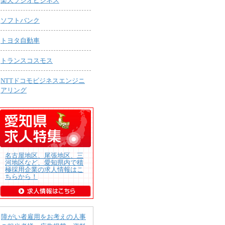
楽天ソシオビジネス
ソフトバンク
トヨタ自動車
トランスコスモス
NTTドコモビジネスエンジニ
アリング
名古屋地区、尾張地区、三
河地区など、愛知県内で積
極採用企業の求人情報はこ
ちらから！
障がい者雇用をお考えの人事