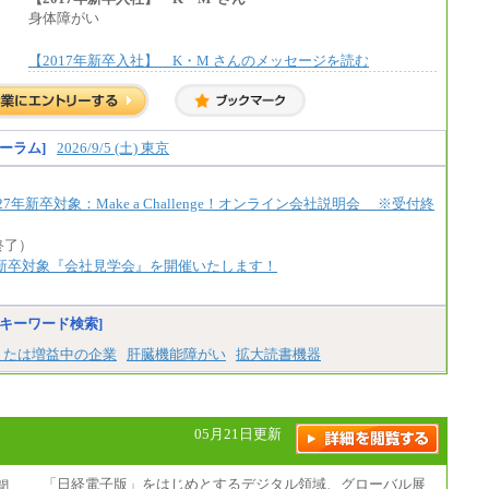
③月給：250,000円～300,000円
身体障がい
⑤⑥月給：225,000円～300,000円
⑧月給：240,000円～285,000円
【2017年新卒入社】 K・M さんのメッセージを読む
⑨月給：250,000円～330,000円
※経験、能力等を考慮の上、当社規定により
決定
※試用期間中も給与に変更はございません。
ーラム]
2026/9/5 (土) 東京
年新卒対象：Make a Challenge！オンライン会社説明会 ※受付終
付終了）
7新卒対象『会社見学会』を開催いたします！
キーワード検索]
または増益中の企業
肝臓機能障がい
拡大読書機器
05月21日更新
「日経電子版」をはじめとするデジタル領域、グローバル展