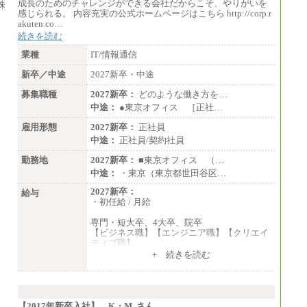
は全社平均20時間の残業込み）
成長のためのチャレンジができる会社だからこそ、やりがいを
※年1回評価に応じて昇給有り。(上限あり)
感じられる。 内容充実の公式ホームページはこちら http://corp.r
※雇用形態についての補足：事務系職務限定
akuten.co…
の正社員となります
続きを読む
業種
IT/情報通信
新卒／中途
2027新卒・中途
募集職種
2027新卒：
どのような働き方を…
中途：
●東京オフィス ［正社…
雇用形態
2027新卒：
正社員
中途：
正社員/契約社員
勤務地
2027新卒：
■東京オフィス （…
中途：
・東京（東京都世田谷区…
2027新卒：
給与
・初任給 / 月給
専門・短大卒、4大卒、院卒
【ビジネス職】【エンジニア職】【クリエイ
ティブ職】
一律：225,000円
+ 続きを読む
※試用期間中も給与に変更はございません 。
中途：
①月給：270,000円～320,000円
②④⑦⑩月給：225,000円～270,000円
【2017年新卒入社】 K・M さん