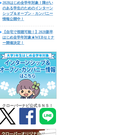
2028はじめ全学年対象！障がい
のある学生のためのインターン
シップ＆オープン・カンパニー
情報公開中！
【自宅で視聴可能！】2028新卒
はじめ全学年対象★WEBセミナ
ー開催決定！
クローバーナビ公式ＳＮＳ！