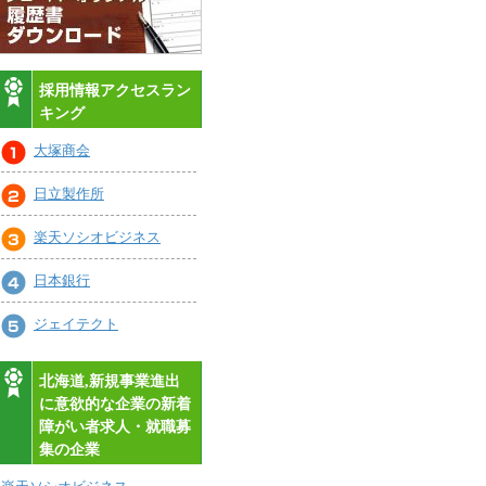
採用情報アクセスラン
キング
大塚商会
日立製作所
楽天ソシオビジネス
日本銀行
ジェイテクト
北海道,新規事業進出
に意欲的な企業の新着
障がい者求人・就職募
集の企業