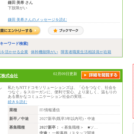
▼アソシエイト職
鎌田 美希 さん
月給235,000円
下肢障がい
全職種2025年度実績
鎌田 美希さんのメッセージを読む
※営業職に支給するインセンティブは除く
※試用期間中も給与に変更はございません
中途：
基本月給／20万5000円以上(正社員・準社
員）
キーワード検索]
※経験、能力を考慮の上、当社規定によ
語を活かせる企業
体幹機能障がい
障害者職業生活相談員が在籍
り優遇いたします
※自己成長支援金(10,000円）を含む
※別途、Workstyle支援金(月額4,000円）
02月09日更新
ズ株式会社
私たちNTTドコモソリューションズは、「心をつなぐ、社会を
つなぐ」をスローガンに、便利で安心、より楽しく、温もりの
ある豊かなコミュニケーション社会の実現…
続きを読む
業種
IT/情報通信
新卒／中途
2027新卒(既卒3年以内可)・中途
募集職種
2027新卒：
＜募集職種＞ ■ソ…
中途：
一般事務（スタッフ関連…