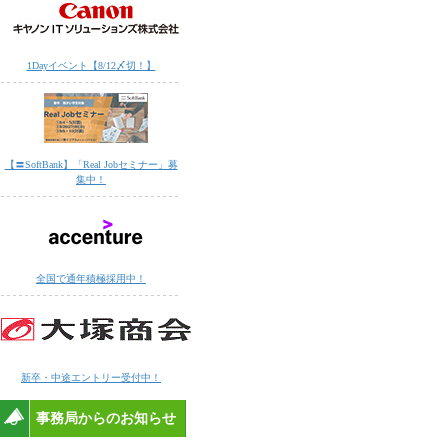
1Dayイベント【8/12〆切！】
【〓SoftBank】「Real Jobセミナー」募
集中！
全国で通年積極採用中！
新卒・中途エントリー受付中！
事務局からのお知らせ