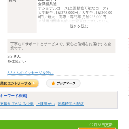
給与
全職種共通
ナショナルコース(全国勤務可能なコース)
大学院卒 月給278,000円／大学卒 月給260,00
0円／短大・高専・専門卒 月給235,000円
※試用期間中も給与に変更はございません
+ 続きを読む
エリアコース(一定地域であれば移動可能なコ
ース)
大学院卒 月給264,000円／大学卒 月給250,00
0円／短大・高専・専門卒 月給225,000円
丁寧なITサポートとサービスで、安心と信頼をお届けする企
※試用期間中も給与に変更はございません
業です。
中途：
月給：250,000円～400,000円
S.S さん
想定年収：4,000,000円～6,000,000円
身体障がい
※試用期間中も給与に変更はございません。
S.Sさんのメッセージを読む
キーワード検索]
支援制度がある企業
上肢障がい
勤務時間の配慮
07月28日更新