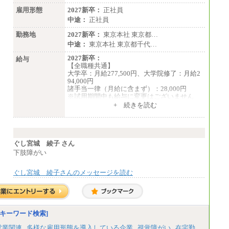
雇用形態
2027新卒：
正社員
中途：
正社員
勤務地
2027新卒：
東京本社 東京都…
中途：
東京本社 東京都千代…
2027新卒：
給与
【全職種共通】
大学卒：月給277,500円、大学院修了：月給2
94,000円
諸手当一律（月給に含まず）：28,000円
※試用期間中も給与に変更はございません
中途：
+ 続きを読む
【全職種共通】
月給370,000円～
※経験・能力等を考慮の上、当社規定により
決定します。
※試用期間中も給与に変更はございません。
ぐし宮城 綾子 さん
※想定年収 6,000,000円～（住居費補助、子
下肢障がい
手当などの各種手当を含む金額です）
ぐし宮城 綾子さんのメッセージを読む
キーワード検索]
営業関連
多様な雇用形態を導入している企業
視覚障がい
在宅勤