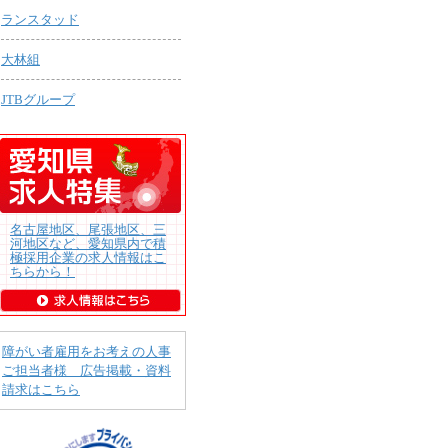
ランスタッド
大林組
JTBグループ
名古屋地区、尾張地区、三
河地区など、愛知県内で積
極採用企業の求人情報はこ
ちらから！
障がい者雇用をお考えの人事
ご担当者様 広告掲載・資料
請求はこちら