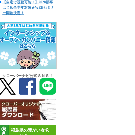
【自宅で視聴可能！】2028新卒
はじめ全学年対象★WEBセミナ
ー開催決定！
クローバーナビ公式ＳＮＳ！
福島県の障がい者求