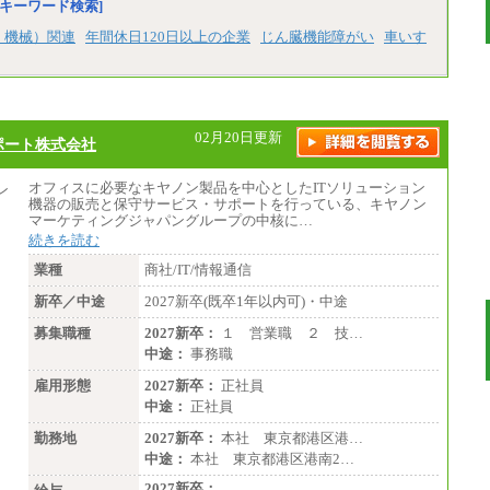
キーワード検索]
、機械）関連
年間休日120日以上の企業
じん臓機能障がい
車いす
02月20日更新
ポート株式会社
オフィスに必要なキヤノン製品を中心としたITソリューション
機器の販売と保守サービス・サポートを行っている、キヤノン
マーケティングジャパングループの中核に…
続きを読む
業種
商社/IT/情報通信
新卒／中途
2027新卒(既卒1年以内可)・中途
募集職種
2027新卒：
１ 営業職 ２ 技…
中途：
事務職
雇用形態
2027新卒：
正社員
中途：
正社員
勤務地
2027新卒：
本社 東京都港区港…
中途：
本社 東京都港区港南2…
2027新卒：