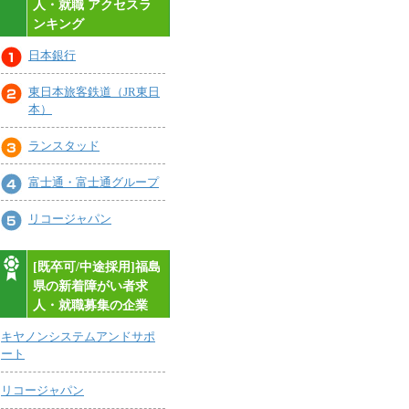
人・就職 アクセスラ
ンキング
日本銀行
東日本旅客鉄道（JR東日
本）
ランスタッド
富士通・富士通グループ
リコージャパン
[既卒可/中途採用]福島
県の新着障がい者求
人・就職募集の企業
キヤノンシステムアンドサポ
ート
リコージャパン