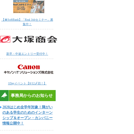
【〓SoftBank】「Real Jobセミナー」募
集中！
新卒・中途エントリー受付中！
1Dayイベント【8/12〆切！】
事務局からのお知らせ
2028はじめ全学年対象！障がい
のある学生のためのインターン
シップ＆オープン・カンパニー
情報公開中！