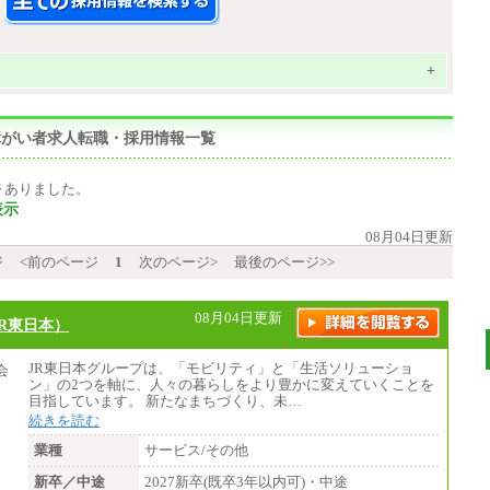
+
の障がい者求人転職・採用情報一覧
件
ありました。
表示
08月04日更新
ジ
<前のページ
1
次のページ>
最後のページ>>
08月04日更新
R東日本）
JR東日本グループは、「モビリティ」と「生活ソリューショ
ン」の2つを軸に、人々の暮らしをより豊かに変えていくことを
目指しています。 新たなまちづくり、未…
続きを読む
業種
サービス/その他
新卒／中途
2027新卒(既卒3年以内可)・中途