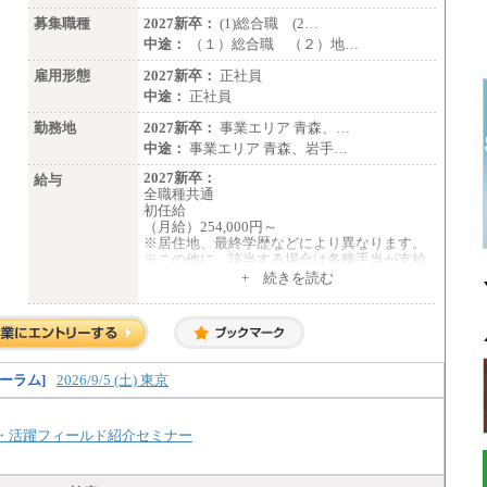
募集職種
2027新卒：
(1)総合職 (2…
中途：
（１）総合職 （２）地…
雇用形態
2027新卒：
正社員
中途：
正社員
勤務地
2027新卒：
事業エリア 青森、…
中途：
事業エリア 青森、岩手…
2027新卒：
給与
全職種共通
初任給
（月給）254,000円～
※居住地、最終学歴などにより異なります。
※この他に、該当する場合は各種手当が支給
されます。
+ 続きを読む
※試用期間中も給与に変更はございません。
中途：
全職種共通
初任給／月給263,000円～
※居住地、年齢により異なります。
ーラム]
2026/9/5 (土) 東京
※この他に、該当する場合は各種手当が支給
されます。
※試用期間中も給与に変更はございません
・活躍フィールド紹介セミナー