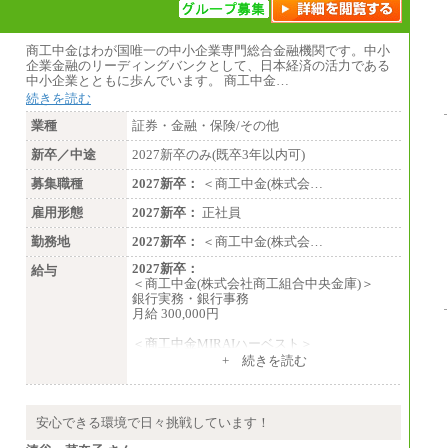
商工中金はわが国唯一の中小企業専門総合金融機関です。中小
企業金融のリーディングバンクとして、日本経済の活力である
中小企業とともに歩んでいます。 商工中金…
続きを読む
業種
証券・金融・保険/その他
新卒／中途
2027新卒のみ(既卒3年以内可)
募集職種
2027新卒：
＜商工中金(株式会…
雇用形態
2027新卒：
正社員
勤務地
2027新卒：
＜商工中金(株式会…
2027新卒：
給与
＜商工中金(株式会社商工組合中央金庫)＞
銀行実務・銀行事務
月給 300,000円
＜商工中金MIRAIハーベスト＞
月給 230,000円
+ 続きを読む
※試用期間中も給与に変更はございません
安心できる環境で日々挑戦しています！