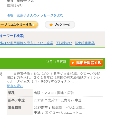
湊谷 菜奈子 さん
聴覚障がい
湊谷 菜奈子さんのメッセージを読む
キーワード検索]
多様な雇用形態を導入している企業
下肢障がい
拡大読書機器
05月21日更新
「日経電子版」をはじめとするデジタル領域、グローバル展
開にも力を入れ、２０１５年には英国の有力経済紙フィナンシ
ャル・タイムズ（FT）を発行するフィナン…
続きを読む
業種
出版・マスコミ関連・広告
新卒／中途
2027新卒(既卒3年以内可)・中途
募集職種
2027新卒：
編集職 ビジネス職…
中途：
① グローバルユニット…