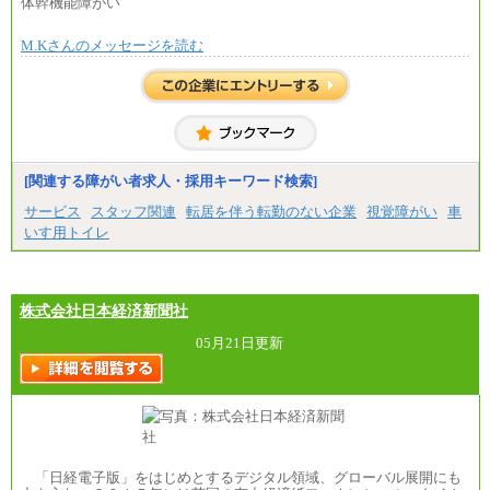
体幹機能障がい
※全ての求人において試用期間中も給与に変更はご
M.Kさんのメッセージを読む
ざいません。
[関連する障がい者求人・採用キーワード検索]
サービス
スタッフ関連
転居を伴う転勤のない企業
視覚障がい
車
いす用トイレ
株式会社日本経済新聞社
05月21日更新
「日経電子版」をはじめとするデジタル領域、グローバル展開にも