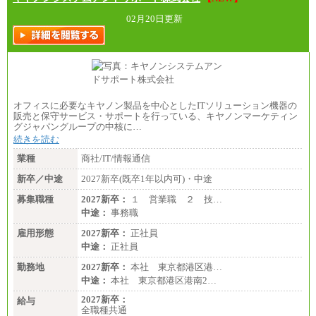
02月20日更新
オフィスに必要なキヤノン製品を中心としたITソリューション機器の
販売と保守サービス・サポートを行っている、キヤノンマーケティン
グジャパングループの中核に…
続きを読む
業種
商社/IT/情報通信
新卒／中途
2027新卒(既卒1年以内可)・中途
募集職種
2027新卒：
１ 営業職 ２ 技…
中途：
事務職
雇用形態
2027新卒：
正社員
中途：
正社員
勤務地
2027新卒：
本社 東京都港区港…
中途：
本社 東京都港区港南2…
2027新卒：
給与
全職種共通