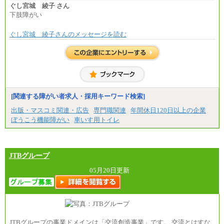
の各種手当を含む金額です）
ぐし宮城 綾子 さん
下肢障がい
ぐし宮城 綾子さんのメッセージを読む
[関連する障がい者求人・採用キーワード検索]
出版・マスコミ関連・広告
専門職関連
年間休日120日以上の企業
ぼうこう機能障がい
車いす用トイレ
JTBグループ
05月20日更新
JTBグループの事業ドメインは「交流創造事業」です。 交流とはすな