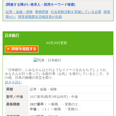
[関連する障がい者求人・採用キーワード検索]
証券・金融・保険
事務関連
社会貢献活動を実施している企業
聴覚
障がい
障害者職業生活相談員が在籍
日本銀行
04月28日更新
「日本銀行」にみなさんはどのようなイメージをおもちでしょうか。
みなさんが日々使っている銀行券（お札）を発行しているところ、そ
の他、日本の物価の安定を図り…
続きを読む
業種
証券・金融・保険
新卒／中途
2027新卒(既卒3年以内可)・中途
募集職種
2027新卒：
一般職 ・実務のエ…
中途：
（１）一般職 ・実務の…