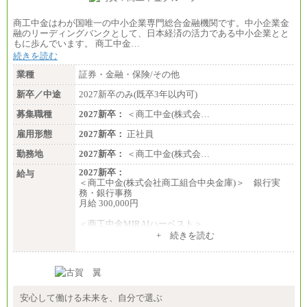
商工中金はわが国唯一の中小企業専門総合金融機関です。中小企業金
融のリーディングバンクとして、日本経済の活力である中小企業とと
もに歩んでいます。 商工中金…
続きを読む
業種
証券・金融・保険/その他
新卒／中途
2027新卒のみ(既卒3年以内可)
募集職種
2027新卒：
＜商工中金(株式会…
雇用形態
2027新卒：
正社員
勤務地
2027新卒：
＜商工中金(株式会…
2027新卒：
給与
＜商工中金(株式会社商工組合中央金庫)＞ 銀行実
務・銀行事務
月給 300,000円
＜商工中金MIRAIハーベスト＞
月給 230,000円
+ 続きを読む
※試用期間中も給与に変更はございません
安心して働ける未来を、自分で選ぶ