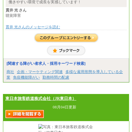
※詳細はJTBキャリアサイトよりご確認ください。
働きやすい環境で成長を実感しています！
■(株)JTBパブリッシング ※2027年新卒募集終了
貫井 光 さん
総合職 月給271,000円
聴覚障害
■(株)JTBビジネストラベルソリューションズ
貫井 光さんのメッセージを読む
総合職 月給220,000～230,000円＋地域間調整給
エリア総合職 月給206,000円～214,000＋地域間調
整給
※詳細はJTBキャリアサイトよりご確認ください。
■(株)JTBコミュニケーションデザイン
総合職 月給230,000円
みなし残業手当：20,000円（一律支給）※みなし
残業手当の残業時間は10.43時間。
[関連する障がい者求人・採用キーワード検索]
※超過勤務手当：みなし残業時間を超える残業時
商社
企画・マーケティング関連
多様な雇用形態を導入している企
間に応じて、時間外手当等を支給。
業
免疫機能障がい
勤務時間の配慮
エリアサポート職 月給188,000円
※超過勤務手当：残業時間については全額時間外
手当を支給。
東日本旅客鉄道株式会社（JR東日本）
■（株）JTBグローバルマーケティング＆トラベル
総合職 月給242,000円＋地域間調整給
訪日事業職 月給202,000～227,000円＋地域間調整
08月04日更新
給
※詳細はJTBキャリアサイトよりご確認ください。
■(株)JTBビジネストランスフォーム
総合職 月給205,000～225,000円＋地域間調整給