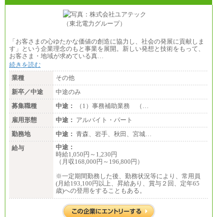
「お客さまの心ゆたかな価値の創造に協力し、社会の発展に貢献しま
す」という企業理念のもと事業を展開。新しい発想と技術をもって、
お客さま・地域が求めている真…
続きを読む
業種
その他
新卒／中途
中途のみ
募集職種
中途：
（1）事務補助業務 （…
雇用形態
中途：
アルバイト・パート
勤務地
中途：
青森、岩手、秋田、宮城…
中途：
給与
時給1,050円～1,230円
（月収168,000円～196,800円）
※一定期間勤務した後、勤務状況等により、常用員
(月給193,100円以上、昇給あり、賞与２回、定年65
歳)への登用をすることもある。