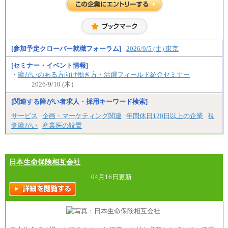
中途：
⑲東京：月給202,000 円以上 、京都：月給193,000 円
全職種共通
以上
初任給／月給263,000円～
⑳月給205,000円以上
※居住地、年齢により異なります。
㉑月給185,000 円以上
※この他に、該当する場合は各種手当が支給されま
㉒月給185,000 円以上
す。
㉓月給224,500円以上
※試用期間中も給与に変更はございません
[参加予定クローバー就職フォーラム]
2026/9/5 (土) 東京
※全コース共通※ 能力・経験・勤務地などにより
異なります
※試用期間中も給与に変更はございません。
[セミナー・イベント情報]
・
障がいのある方向け働き方・活躍フィールド紹介セミナー
2026/9/10 (木）
[関連する障がい者求人・採用キーワード検索]
サービス
企画・マーケティング関連
年間休日120日以上の企業
視
覚障がい
産業医の設置
日本生命保険相互会社
04月16日更新