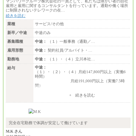
マンパワーグループ株式会社の一員として、私たちは障がい者の自社
雇用と雇用に関するコンサルタントを行っています。通勤や働く場所
に制限されないテレワークの在…
続きを読む
業種
サービス/その他
新卒／中途
中途のみ
募集職種
中途：
（１）一般事務（通勤／…
雇用形態
中途：
契約社員/アルバイト・…
勤務地
中途：
（１）・（４）立川本社…
中途：
給与
（１）・（２）・（４）月給147,800円以上（実働6
時間）
月給191,000円以上（実働7.5時
間）
（３）月給191,000円以上（実働7.5時間）
+ 続きを読む
（５）月給147,800円以上（実働6時間）
-----
時給 1,226円（実働4.5時間）
※基本給に加算して以下手当有（いずれも時
間額換算額）
完全在宅勤務で体調が安定して働けています
・退職金相当手当 37円
・賞与相当手当 127円
M.K さん
合計時給額 1,390円