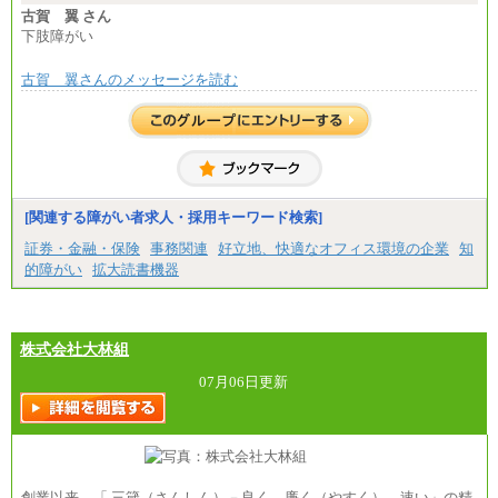
古賀 翼 さん
下肢障がい
古賀 翼さんのメッセージを読む
[関連する障がい者求人・採用キーワード検索]
証券・金融・保険
事務関連
好立地、快適なオフィス環境の企業
知
的障がい
拡大読書機器
株式会社大林組
07月06日更新
創業以来、「 三箴（さんしん）－良く、廉く（やすく）、速い」の精