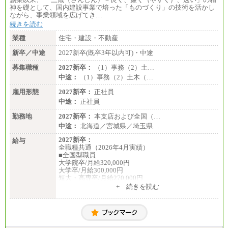
神を礎として、国内建設事業で培った「ものづくり」の技術を活かし
ながら、事業領域を広げてき…
続きを読む
業種
住宅・建設・不動産
新卒／中途
2027新卒(既卒3年以内可)・中途
募集職種
2027新卒：
（1）事務（2）土…
中途：
（1）事務（2）土木（…
雇用形態
2027新卒：
正社員
中途：
正社員
勤務地
2027新卒：
本支店および全国（…
中途：
北海道／宮城県／埼玉県…
2027新卒：
給与
全職種共通（2026年4月実績）
■全国型職員
大学院卒/月給320,000円
大学卒/月給300,000円
短大・高専卒/月給270,000円
+ 続きを読む
■拠点型職員※
大学院卒/月給256,000円～288,000円
大学卒/月給240,000円～270,000円
短大・高専卒/月給216,000円～243,000円