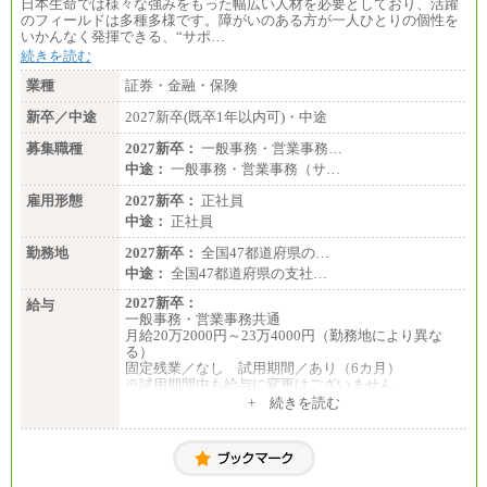
日本生命では様々な強みをもった幅広い人材を必要としており、活躍
のフィールドは多種多様です。障がいのある方が一人ひとりの個性を
いかんなく発揮できる、“サポ…
続きを読む
業種
証券・金融・保険
新卒／中途
2027新卒(既卒1年以内可)・中途
募集職種
2027新卒：
一般事務・営業事務…
中途：
一般事務・営業事務（サ…
雇用形態
2027新卒：
正社員
中途：
正社員
勤務地
2027新卒：
全国47都道府県の…
中途：
全国47都道府県の支社…
2027新卒：
給与
一般事務・営業事務共通
月給20万2000円～23万4000円（勤務地により異な
る）
固定残業／なし 試用期間／あり（6カ月）
※試用期間中も給与に変更はございません
中途：
+ 続きを読む
一般事務・営業事務共通
月給20万2000円～23万4000円（勤務地により異な
る）
固定残業／なし 試用期間／あり（6か月）
※試用期間中も給与に変更はございません。