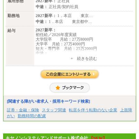
雇用形態
2027新卒：
正社員
中途：
正社員/契約社員
勤務地
2027新卒：
1．本店 東京…
中途：
1．本店 東京都中…
2027新卒：
給与
初任給／2026年度実績
大学院卒 月給：27万8000円
大学卒 月給：27万4000円
短大・専門卒 月給：25万2000円
中途：
（１）（２）共通
+ 続きを読む
月給：24万0000円～34万8420円
※職務経験等を考慮し決定いたします。
※試用期間中も給与に変更はございません
[関連する障がい者求人・採用キーワード検索]
証券・金融・保険
スタッフ関連
転居を伴う転勤のない企業
上肢障
がい
勤務時間の配慮
キヤノンシステムアンドサポート株式会社
【NEW】