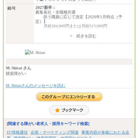
2027新卒：
給与
募集各社・全職種共通
担う職責に応じて決定【2026年1月時点（予
定）】
月給284,000円または月給315,000円
※入社後早期から、自律的な業務遂行が求めら
+ 続きを読む
れる職務を担う方については、月額給与315,000円で
す。
なお、高度なスキルや専門性を持ち、より高
い職責を担う方については、さらに高い金額を個別
に設定します。
※習熟度を上げるための育成が一定期間必要で
上司の指示に基づき職務を遂行する方については、
M. Shirai さん
月額給与284,000円となります。
聴覚障がい
※個別に設定する給与については、選考の過程
で決定していきます。
M. Shiraiさんのメッセージを読む
※上記に加え、所定労働時間外に勤務をした場
合には、時間外勤務手当を支給します。
※試用期間中も給与に変更はございません。
中途：
＜募集各社・全職種共通＞
月給21万円以上～
※試用期間中の給与に変更はありません。
[関連する障がい者求人・採用キーワード検索]
※経験・能力を考慮し、当社規定により決定いたし
IT/情報通信
企画・マーケティング関連
事業内容が多岐にわたる企
ます。