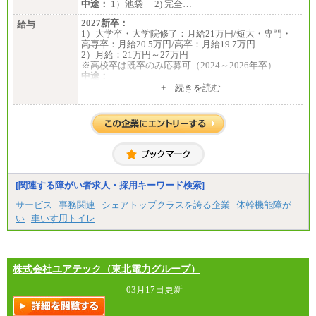
中途：
1）池袋 2) 完全…
2027新卒：
給与
1）大学卒・大学院修了：月給21万円/短大・専門・
高専卒：月給20.5万円/高卒：月給19.7万円
2）月給：21万円～27万円
※高校卒は既卒のみ応募可（2024～2026年卒）
中途：
1）月給：21万円～25万円
+ 続きを読む
2）月給：21万円～27万円
[関連する障がい者求人・採用キーワード検索]
サービス
事務関連
シェアトップクラスを誇る企業
体幹機能障が
い
車いす用トイレ
株式会社ユアテック（東北電力グループ）
03月17日更新