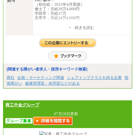
給与
（初任給：2025年4月実績）
修士了：月給29万4,000円
学部卒：月給27万
高専卒：月給24万4,000円
+ 続きを読む
中途：
月給 250,000円～350,000円
想定年収 420万円～600万円
入社時の処遇（基本給・賞与）は経験・スキルを考
慮の上、当社規程に従い決定いたします。
経験・スキルによっては、記載額を超える場合もあ
ります。
※試用期間中も給与に変更はございません。
[関連する障がい者求人・採用キーワード検索]
商社
企画・マーケティング関連
シェアトップクラスを誇る企業
視
覚障がい
健康管理室・休憩室などがある
商工中金グループ
07月28日更新