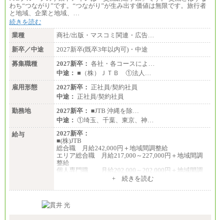
わち“つながり”です。“つながり”が生み出す価値は無限です。旅行者
と地域、企業と地域、…
続きを読む
業種
商社/出版・マスコミ関連・広告…
新卒／中途
2027新卒(既卒3年以内可)・中途
募集職種
2027新卒：
各社・各コースによ…
中途：
■（株）ＪＴＢ ①法人…
雇用形態
2027新卒：
正社員/契約社員
中途：
正社員/契約社員
勤務地
2027新卒：
■JTB 沖縄を除…
中途：
①埼玉、千葉、東京、神…
2027新卒：
給与
■(株)JTB
総合職 月給242,000円＋地域間調整給
エリア総合職 月給217,000～227,000円＋地域間調
整給
個人専門職 月給202,000～202,000円＋地域間調
整給
+ 続きを読む
※詳細はJTBキャリアサイトよりご確認ください。
■(株)JTB商事
総合職 月給208,000～235,000円
エリア総合職 月給180,000～205,000円＋地域手当