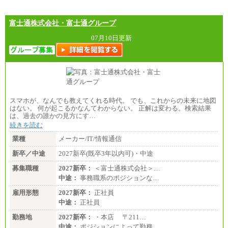
富士通株式会社・富士通グループ
07月10日更新
スマホが、なんでも教えてくれる時代。 でも、これからの未来に地図
はない。 何が起こるかなんてわからない。 正解は変わる。検索結果
は、過去の誰かの見方にす…
続きを読む
業種
メーカー/IT/情報通信
新卒／中途
2027新卒(既卒3年以内可)・中途
募集職種
2027新卒：
＜富士通株式会社＞…
中途：
事務職系のポジションな…
雇用形態
2027新卒：
正社員
中途：
正社員
勤務地
2027新卒：
・本店 〒211…
中途：
ポジションによって勤務…