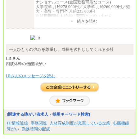
ナショナルコース(全国勤務可能なコース)
大学院卒 月給278,000円／大学卒 月給260,000円／短
大・高専・専門卒 月給235,000円
※試用期間中も給与に変更はございません
+ 続きを読む
エリアコース(一定地域であれば移動可能なコース)
大学院卒 月給264,000円／大学卒 月給250,000円／短
大・高専・専門卒 月給225,000円
※試用期間中も給与に変更はございません
中途：
月給：250,000円～400,000円
一人ひとりの強みを尊重し、成長を後押ししてくれる会社
想定年収：4,000,000円～6,000,000円
※試用期間中も給与に変更はございません。
I.R さん
四肢体幹の機能障がい
I.Rさんのメッセージを読む
[関連する障がい者求人・採用キーワード検索]
IT/情報通信
事務関連
人材育成制度が充実している企業
心臓機能
障がい
勤務時間の配慮