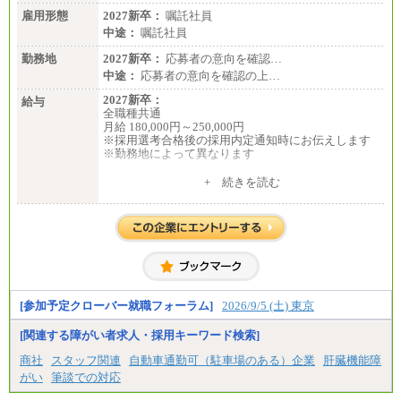
雇用形態
2027新卒：
嘱託社員
中途：
嘱託社員
勤務地
2027新卒：
応募者の意向を確認…
中途：
応募者の意向を確認の上…
2027新卒：
給与
全職種共通
月給 180,000円～250,000円
※採用選考合格後の採用内定通知時にお伝えします
※勤務地によって異なります
中途：
+ 続きを読む
全職種共通
月給 200,000円～250,000円
入社時の処遇は経験・能力を考慮の上、当社規程に
より決定します。
具体的な金額は採用選考合格後に採用内定通知時に
お伝えします。
[参加予定クローバー就職フォーラム]
2026/9/5 (土) 東京
[関連する障がい者求人・採用キーワード検索]
商社
スタッフ関連
自動車通勤可（駐車場のある）企業
肝臓機能障
がい
筆談での対応