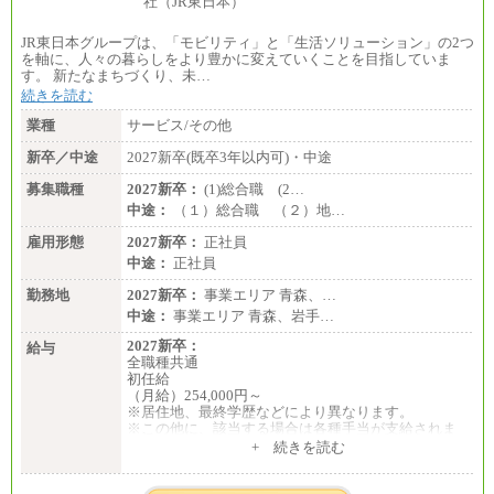
エリア総合職 月給185,000円＋地域間調整給
※詳細はJTBキャリアサイトよりご確認ください。
JR東日本グループは、「モビリティ」と「生活ソリューション」の2つ
■(株)JTBデータサービス ※2027年新卒募集終了
を軸に、人々の暮らしをより豊かに変えていくことを目指していま
総合職 月給186,000～194,000円＋地域手当
す。 新たなまちづくり、未…
※詳細はJTBキャリアサイトよりご確認ください。
続きを読む
■I&Jデジタルイノベーション(株)
業種
サービス/その他
総合職 月給224,500～242,600円＋地域手当
※詳細はJTBキャリアサイトよりご確認ください。
新卒／中途
2027新卒(既卒3年以内可)・中途
＜有期社員コース＞
募集職種
2027新卒：
(1)総合職 (2…
■(株)JTBビジネストランスフォーム
中途：
（１）総合職 （２）地…
有期契約職 月給185,000～195,000円
※詳細はJTBキャリアサイトよりご確認ください。
雇用形態
2027新卒：
正社員
中途：
正社員
■(株)JTBパブリッシング ※2027年新卒募集終了
総合職 月給241,000円
勤務地
2027新卒：
事業エリア 青森、…
中途：
中途：
事業エリア 青森、岩手…
①月給227,000円以上
②月給212,000円以上
2027新卒：
給与
③月給172,500円以上
全職種共通
④月給23万円～37万円
初任給
⑤月給20万円～25万円
（月給）254,000円～
⑥月給33万円～48万円
※居住地、最終学歴などにより異なります。
⑦月給271,000円以上
※この他に、該当する場合は各種手当が支給されま
⑧～⑮月給200,000円〜月給400,000円
す。
+ 続きを読む
⑯月給185,000円以上
※試用期間中も給与に変更はございません。
⑰月給237,000円以上
⑱月給212,000円以上