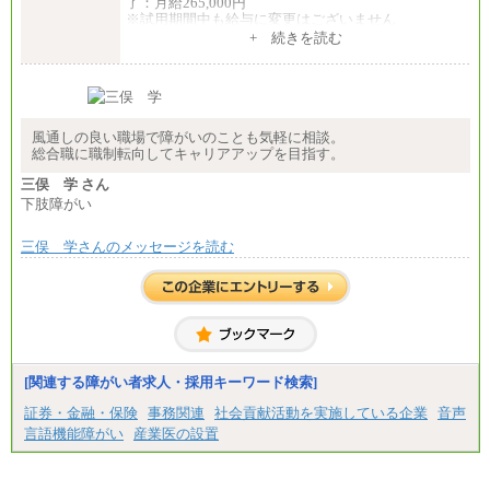
了：月給265,000円
※試用期間中も給与に変更はございません
+ 続きを読む
風通しの良い職場で障がいのことも気軽に相談。
総合職に職制転向してキャリアアップを目指す。
三俣 学 さん
下肢障がい
三俣 学さんのメッセージを読む
[関連する障がい者求人・採用キーワード検索]
証券・金融・保険
事務関連
社会貢献活動を実施している企業
音声
言語機能障がい
産業医の設置