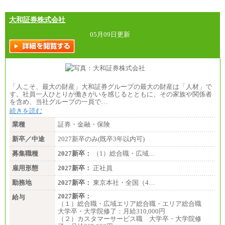
大和証券株式会社
05月09日更新
「人こそ、最大の財産」大和証券グループの最大の財産は「人材」で
す。社員一人ひとりが働きがいを感じるとともに、その家族や関係者
を含め、当社グループの一員で…
続きを読む
業種
証券・金融・保険
新卒／中途
2027新卒のみ(既卒3年以内可)
募集職種
2027新卒：
（1）総合職・広域…
雇用形態
2027新卒：
正社員
勤務地
2027新卒：
東京本社・全国（4…
2027新卒：
給与
（１）総合職・広域エリア総合職・エリア総合職
大学卒・大学院修了：月給310,000円
（２）カスタマーサービス職 大学卒・大学院修