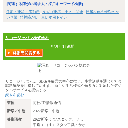
■特定職員※
[関連する障がい者求人・採用キーワード検索]
大学院卒/月給234,000円～263,000円
大学卒/月給219,000円～246,000円
住宅・建設・不動産
技術（建築、土木）関連
転居を伴う転勤のな
短大・高専卒/月給197,000円～222,000円
い企業
精神障がい
車いす用トイレ
※拠点型職員、特定職員の給与は、生活の拠点が定
まることによるメリットおよび地域ごとの生計費な
どの地域差指数を勘案して拠点ごとに定めていま
す。
リコージャパン株式会社
中途：
全職種共通
02月17日更新
月給制
226,600円～390,100円（勤務地域等により異なりま
す）
・ご経験やスキルを考慮し、選考の中で決定いたし
ます。
・試用期間中も同額支給します。
リコージャパンは、SDGsを経営の中心に据え、事業活動を通じた社会
課題解決を目指しています。 新しい生活様式や働き方に対応したデジ
タルサービスを提供する…
続きを読む
業種
商社/IT/情報通信
新卒／中途
2027新卒・中途
募集職種
2027新卒：
(1)スタッフ、サ…
中途：
（１）スタッフ職・サポ…