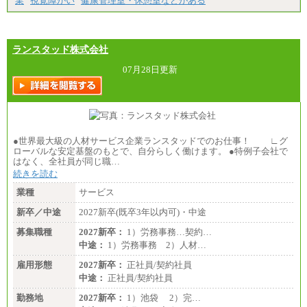
業
視覚障がい
健康管理室・休憩室などがある
ランスタッド株式会社
07月28日更新
●世界最大級の人材サービス企業ランスタッドでのお仕事！ ∟グ
ローバルな安定基盤のもとで、自分らしく働けます。 ●特例子会社で
はなく、全社員が同じ職…
続きを読む
業種
サービス
新卒／中途
2027新卒(既卒3年以内可)・中途
募集職種
2027新卒：
1）労務事務…契約…
中途：
1）労務事務 2）人材…
雇用形態
2027新卒：
正社員/契約社員
中途：
正社員/契約社員
勤務地
2027新卒：
1）池袋 2）完…