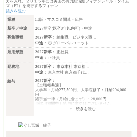
力を入れ、２０１５年には英国の有力経済紙フィナンシャル・タイム
ズ（FT）を発行するフィナン…
続きを読む
業種
出版・マスコミ関連・広告
新卒／中途
2027新卒(既卒3年以内可)・中途
募集職種
2027新卒：
編集職 ビジネス職…
中途：
① グローバルユニット…
雇用形態
2027新卒：
正社員
中途：
正社員
勤務地
2027新卒：
東京本社 東京都…
中途：
東京本社 東京都千代…
2027新卒：
給与
【全職種共通】
大学卒：月給277,500円、大学院修了：月給294,000
円
諸手当一律（月給に含まず）：28,000円
※試用期間中も給与に変更はございません
中途：
+ 続きを読む
【全職種共通】
月給370,000円～
※経験・能力等を考慮の上、当社規定により決定し
ます。
※試用期間中も給与に変更はございません。
※想定年収 6,000,000円～（住居費補助、子手当など