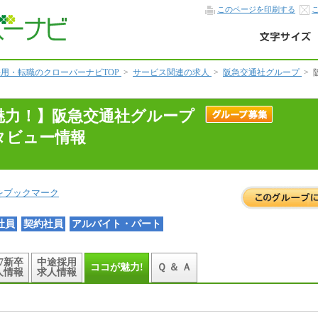
このページを印刷する
用・転職のクローバーナビTOP
>
サービス関連の求人
>
阪急交通社グループ
>
魅力！】阪急交通社グループ
タビュー情報
をブックマーク
社員
契約社員
アルバイト・パート
27新卒
中途採用
ココが魅力!
Ｑ ＆ Ａ
人情報
求人情報