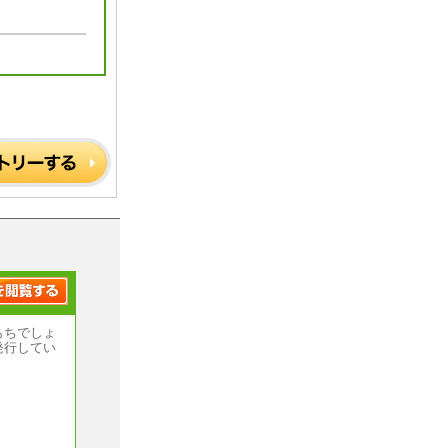
。
もちでしょ
発行してい