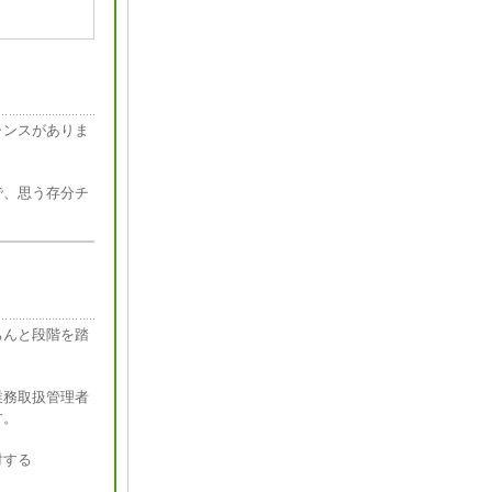
ャンスがありま
で、思う存分チ
ちんと段階を踏
業務取扱管理者
す。
対する