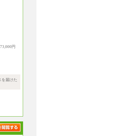
,000円
績をお持ち
において発
記の給与に
スを届けた
ます
ブは除く
いません
員・準社