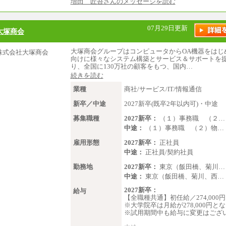
増田 匠吾さんのメッセージを読む
07月29日更新
大塚商会
大塚商会グループはコンピュータからOA機器をはじ
向けに様々なシステム構築とサービス＆サポートを
り、全国に130万社の顧客をもつ、国内…
続きを読む
業種
商社/サービス/IT/情報通信
新卒／中途
2027新卒(既卒2年以内可)・中途
募集職種
2027新卒：
（１）事務職 （２…
中途：
（１）事務職 （２）物…
雇用形態
2027新卒：
正社員
中途：
正社員/契約社員
勤務地
2027新卒：
東京（飯田橋、菊川…
中途：
東京（飯田橋、菊川、西…
2027新卒：
給与
【全職種共通】初任給／274,000
※大学院卒は月給が278,000円と
※試用期間中も給与に変更はござ