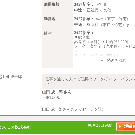
雇用形態
2027新卒：
正社員
中途：
正社員/その他
勤務地
2027新卒：
本社（東京・竹芝）…
中途：
※本社（東京・竹芝）ま…
2027新卒：
給与
▼総合職
高専卒（本科）：月給263,000円～
大 卒・高専卒（専攻科）：月給273
～
修士了：月給294,200円～
博士了：月給304,800円～
+ 続きを読む
※卓越した能力、高度な技術や実
の方で、それらを入社後の実業務
揮できると認められる場合は、 上
仕事を通して人々に理想のワーク/ライフ・バラン
関わらず個別設定することがあり
い！
▼アソシエイト職
山田 成一郎 さん
月給235,000円
下肢障がい
全職種2025年度実績
山田 成一郎さんのメッセージを読む
※営業職に支給するインセンティ
※試用期間中も給与に変更はござ
中途：
06月25日更新
コスモス株式会社
基本月給／20万5000円以上(正社
員）