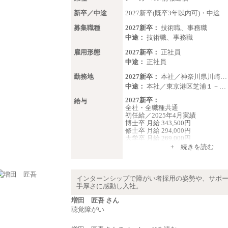
新卒／中途
2027新卒(既卒3年以内可)・中途
募集職種
2027新卒：
技術職、事務職
中途：
技術職、事務職
雇用形態
2027新卒：
正社員
中途：
正社員
勤務地
2027新卒：
本社／神奈川県川崎…
中途：
本社／東京港区芝浦１－…
2027新卒：
給与
全社・全職種共通
初任給／2025年4月実績
博士卒 月給 343,500円
修士卒 月給 294,000円
大学卒 月給 269,000円
※試用期間の給与に変更はござい
+ 続きを読む
中途：
経験・能力を考慮し、下記を下限
します。
インターンシップで障がい者採用の姿勢や、サポ
2025年新卒初任給 大学卒／月給 大
手厚さに感動し入社。
000円
増田 匠吾 さん
聴覚障がい