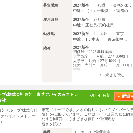
募集職種
2027新卒：
一般職 ・実務のエ…
中途：
（１）一般職 ・実務の…
雇用形態
2027新卒：
正社員
中途：
正社員/契約社員
勤務地
2027新卒：
1．本店 東京…
中途：
1．本店 東京都中…
2027新卒：
給与
初任給／2026年度実績
大学院卒 月給：27万8000円
大学卒 月給：27万4000円
短大・専門卒 月給：25万2000円
中途：
（１）（２）共通
+ 続きを読む
月給：24万0000円～34万8420円
※職務経験等を考慮し決定いたし
※試用期間中も給与に変更はござ
ープ(株式会社東芝、東芝デバイス＆ストレ
05月15日更新
社)
東芝グループでは、人材の採用においてダイバーシ
性）を推進しています。これはCSR（企業の社会的
たすと同時に、さまざまな個性・価値観を…
続きを読む
業種
メーカー/IT/情報通信