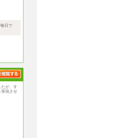
）～
当社規程に
上記給与の
る毎日で
事がありま
いません
したが、す
を実現させ