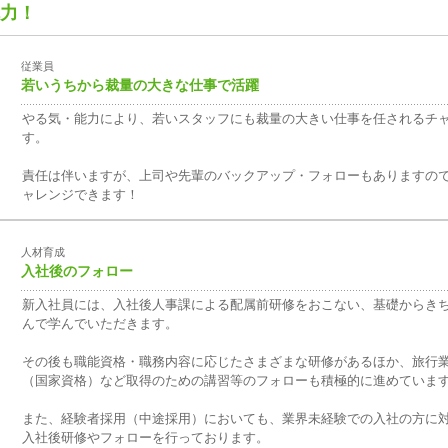
力！
従業員
若いうちから裁量の大きな仕事で活躍
やる気・能力により、若いスタッフにも裁量の大きい仕事を任されるチ
す。
責任は伴いますが、上司や先輩のバックアップ・フォローもありますの
ャレンジできます！
人材育成
入社後のフォロー
新入社員には、入社後人事課による配属前研修をおこない、基礎からき
んで学んでいただきます。
その後も職能資格・職務内容に応じたさまざまな研修があるほか、旅行
（国家資格）など取得のための講習等のフォローも積極的に進めていま
また、経験者採用（中途採用）においても、業界未経験での入社の方に
入社後研修やフォローを行っております。