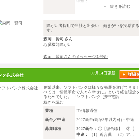
中途：
（１）～（４）274,000円（月給
+ 続きを読む
（５）235,000円（月給）～
※経験・年齢などを考慮のうえ、
より優遇します。
※業務内容・勤務形態に応じて、
障がい者採用で当社と出会い、働きがいを実感す
範囲内でご相談をさせていただく
す。
す
※試用期間中も給与に変更はござ
森岡 賢司 さん
心臓機能障がい
森岡 賢司さんのメッセージを読む
07月14日更新
ンク株式会社
創業以来、ソフトバンクは様々な発展を遂げてきま
べては「情報革命で人々を幸せに」という経営理念
るためでした。 「ソフトバンク=携帯電話…
続きを読む
業種
IT/情報通信
新卒／中途
2027新卒(既卒3年以内可)・中途
募集職種
2027新卒：
①【総合職】 ②【…
中途：
（1）総合職 （2）ア…