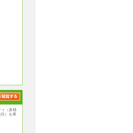
ます。
いません
ティ（多様
責任）を果