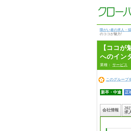
コ
コ
が
魅
力！
本
文
障がい者の求人・採
へ
のココが魅力!
【ココが
へのイン
業種：
サービス
このグループ
新卒・中途
正
20
会社情報
求