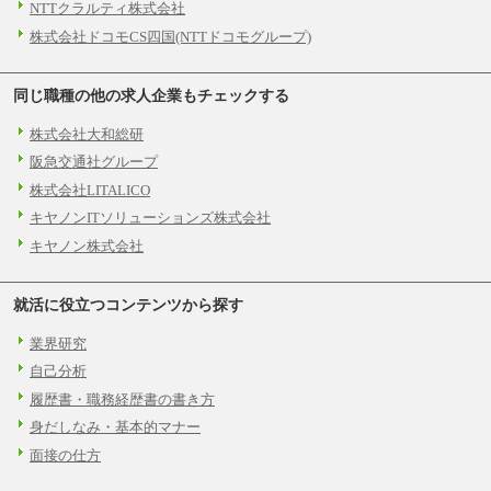
（1）【正社員】一般事務職種（CS職）：月給25
NTTクラルティ株式会社
5,000円（大学卒）
（2）【正社員】総合職：月給300,000円（大学
株式会社ドコモCS四国(NTTドコモグループ)
卒）
※試用期間も同額
同じ職種の他の求人企業もチェックする
株式会社大和総研
阪急交通社グループ
株式会社LITALICO
キヤノンITソリューションズ株式会社
キヤノン株式会社
就活に役立つコンテンツから探す
業界研究
自己分析
履歴書・職務経歴書の書き方
身だしなみ・基本的マナー
面接の仕方