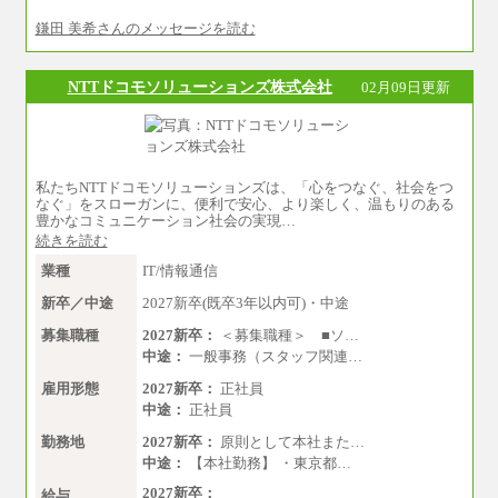
※試用期間中も給与に変更はございません
鎌田 美希さんのメッセージを読む
中途：
基本月給／20万5000円以上(正社員・準社員）
※経験、能力を考慮の上、当社規定により
NTTドコモソリューションズ株式会社
02月09日更新
優遇いたします
※自己成長支援金(10,000円）を含む
※別途、Workstyle支援金(月額4,000円）
私たちNTTドコモソリューションズは、「心をつなぐ、社会をつ
なぐ」をスローガンに、便利で安心、より楽しく、温もりのある
豊かなコミュニケーション社会の実現…
続きを読む
業種
IT/情報通信
新卒／中途
2027新卒(既卒3年以内可)・中途
募集職種
2027新卒：
＜募集職種＞ ■ソ…
中途：
一般事務（スタッフ関連…
雇用形態
2027新卒：
正社員
中途：
正社員
勤務地
2027新卒：
原則として本社また…
中途：
【本社勤務】 ・東京都…
2027新卒：
給与