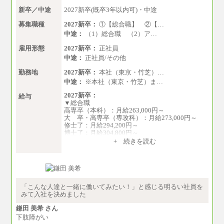
新卒／中途
2027新卒(既卒3年以内可)・中途
募集職種
2027新卒：
①【総合職】 ②【…
中途：
（1）総合職 （2）ア…
雇用形態
2027新卒：
正社員
中途：
正社員/その他
勤務地
2027新卒：
本社（東京・竹芝）…
中途：
※本社（東京・竹芝）ま…
2027新卒：
給与
▼総合職
高専卒（本科）：月給263,000円～
大 卒・高専卒（専攻科）：月給273,000円～
修士了：月給294,200円～
博士了：月給304,800円～
+ 続きを読む
※卓越した能力、高度な技術や実績をお持ちの
方で、それらを入社後の実業務において発揮で
きると認められる場合は、 上記の給与に関わら
ず個別設定することがあります
▼アソシエイト職
「こんな人達と一緒に働いてみたい！」と感じる明るい社員を
月給235,000円
みて入社を決めました
全職種2025年度実績
鎌田 美希 さん
下肢障がい
※営業職に支給するインセンティブは除く