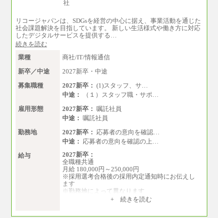
リコージャパンは、SDGsを経営の中心に据え、事業活動を通じた
社会課題解決を目指しています。 新しい生活様式や働き方に対応
したデジタルサービスを提供する…
続きを読む
業種
商社/IT/情報通信
新卒／中途
2027新卒・中途
募集職種
2027新卒：
(1)スタッフ、サ…
中途：
（１）スタッフ職・サポ…
雇用形態
2027新卒：
嘱託社員
中途：
嘱託社員
勤務地
2027新卒：
応募者の意向を確認…
中途：
応募者の意向を確認の上…
2027新卒：
給与
全職種共通
月給 180,000円～250,000円
※採用選考合格後の採用内定通知時にお伝えし
ます
※勤務地によって異なります
+ 続きを読む
中途：
全職種共通