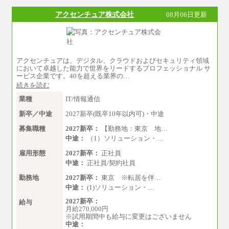
月給 200,000円～250,000円
入社時の処遇は経験・能力を考慮の上、当社規
アクセンチュア株式会社
08月06日更新
程により決定します。
具体的な金額は採用選考合格後に採用内定通知
時にお伝えします。
アクセンチュアは、デジタル、クラウドおよびセキュリティ領域
において卓越した能力で世界をリードするプロフェッショナル サ
ービス企業です。40を超える業界の…
続きを読む
業種
IT/情報通信
新卒／中途
2027新卒(既卒10年以内可)・中途
募集職種
2027新卒：
【勤務地：東京 地…
中途：
（1）ソリューション・…
雇用形態
2027新卒：
正社員
中途：
正社員/契約社員
勤務地
2027新卒：
東京 ※転居を伴…
中途：
(1)ソリューション・…
2027新卒：
給与
月給270,000円
※試用期間中も給与に変更はございません
中途：