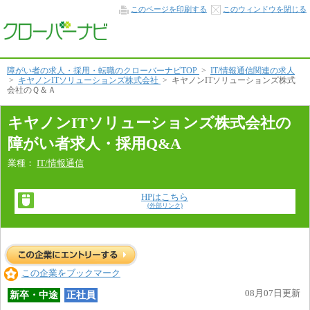
Q&A
このページを印刷する
このウィンドウを閉じる
本
文
へ
障がい者の求人・採用・転職のクローバーナビTOP
>
IT/情報通信関連の求人
>
キヤノンITソリューションズ株式会社
>
キヤノンITソリューションズ株式
会社のＱ＆Ａ
キヤノンITソリューションズ株式会社の
障がい者求人・採用Q&A
業種：
IT/情報通信
HPはこちら
(外部リンク)
この企業をブックマーク
08月07日更新
新卒・中途
正社員