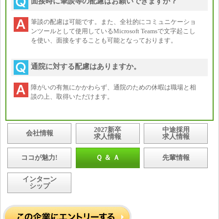
面接時に筆談等の配慮はお願いできますか？
筆談の配慮は可能です。また、全社的にコミュニケーショ
ンツールとして使用しているMicrosoft Teamsで文字起こし
を使い、面接をすることも可能となっております。
通院に対する配慮はありますか。
障がいの有無にかかわらず、通院のための休暇は職場と相
談の上、取得いただけます。
2027新卒
中途採用
会社情報
求人情報
求人情報
ココが魅力!
Ｑ ＆ Ａ
先輩情報
インターン
シップ