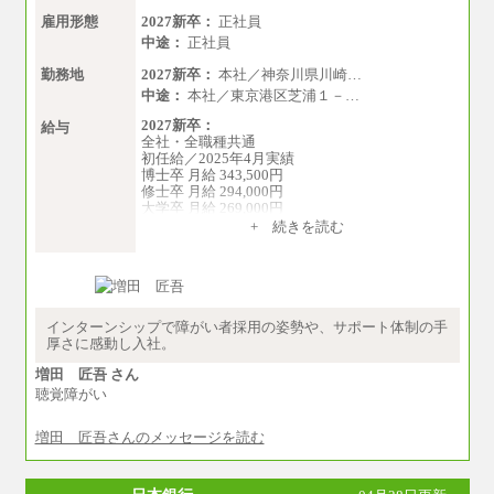
雇用形態
2027新卒：
正社員
中途：
正社員
勤務地
2027新卒：
本社／神奈川県川崎…
中途：
本社／東京港区芝浦１－…
2027新卒：
給与
全社・全職種共通
初任給／2025年4月実績
博士卒 月給 343,500円
修士卒 月給 294,000円
大学卒 月給 269,000円
※試用期間の給与に変更はございません
+ 続きを読む
中途：
経験・能力を考慮し、下記を下限として決定し
ます。
2025年新卒初任給 大学卒／月給 大学卒269,000
円
インターンシップで障がい者採用の姿勢や、サポート体制の手
厚さに感動し入社。
増田 匠吾 さん
聴覚障がい
増田 匠吾さんのメッセージを読む