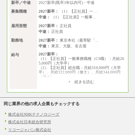
新卒／中途
2027新卒(既卒3年以内可)・中途
募集職種
2027新卒：
（1）【正社員】一…
中途：
（1）【正社員】一般事…
雇用形態
2027新卒：
正社員
中途：
正社員
勤務地
2027新卒：
東京本社（最寄駅「…
中途：
東京、大阪、名古屋
2027新卒：
給与
（1）【正社員】一般事務職種（CS職）：月給26
5,000円（大学卒）
（2）【正社員】総合職：月給310,000円（大学
卒）、月給322,000円（修士）、月給344,000円
（博士）
+ 続きを読む
※見習期間（試用期間、3か月）も給与に変更は
ございません。
※一般事務職種（CS職）の大学院修了者は大学
卒の金額を最低額とし、
同じ業界の他の求人企業もチェックする
経験・能力を考慮のうえ、当社規程に基づき決
定いたします。
中途：
株式会社NHKテクノロジーズ
下記は新卒採用の給与です。経験者採用の場
株式会社日本総合研究所
合、下記を再下限としてご経験に応じた金額と
なります。
リコージャパン株式会社