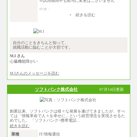
※試用期間中も給与に変更はございません
中途：
（１）～（４）274,000円（月給）～
+ 続きを読む
（５）235,000円（月給）～
※経験・年齢などを考慮のうえ、当社規程によ
り優遇します。
※業務内容・勤務形態に応じて、上記給与の範
囲内でご相談をさせていただく事があります
※試用期間中も給与に変更はございません
自分のことをきちんと知って、
就職活動に臨むことが大切です。
M.I さん
心臓機能障がい
M.Iさんのメッセージを読む
ソフトバンク株式会社
07月14日更新
創業以来、ソフトバンクは様々な発展を遂げてきましたが、すべ
ては「情報革命で人々を幸せに」という経営理念を実現させるた
めでした。 「ソフトバンク=携帯電話…
続きを読む
業種
IT/情報通信