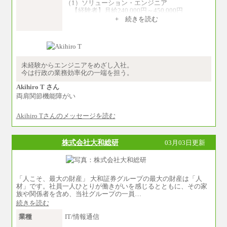
（1）ソリューション・エンジニア
【経験者】月給240,000円～450,000円
※地域や業務内容によって変動がありま
+ 続きを読む
す
【未経験者】月給210,000円～340,000円
※地域や業務内容によって変動がありま
す
（2）一般事務
未経験からエンジニアをめざし入社。
月給210,000円～350,000円
今は行政の業務効率化の一端を担う。
※地域や業務内容によって変動があります
Akihiro T さん
（3）庶務/軽作業
両肩関節機能障がい
月給220,000円～250,000円
Akihiro Tさんのメッセージを読む
※試用期間中も給与に変更はございません
株式会社大和総研
03月03日更新
「人こそ、最大の財産」 大和証券グループの最大の財産は「人
材」です。社員一人ひとりが働きがいを感じるとともに、その家
族や関係者を含め、当社グループの一員…
続きを読む
業種
IT/情報通信