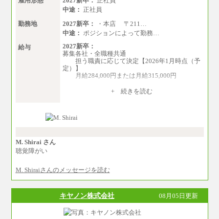
雇用形態
2027新卒：
正社員
中途：
正社員
勤務地
2027新卒：
・本店 〒211…
中途：
ポジションによって勤務…
2027新卒：
給与
募集各社・全職種共通
担う職責に応じて決定【2026年1月時点（予
定）】
月給284,000円または月給315,000円
※入社後早期から、自律的な業務遂行が求
+ 続きを読む
められる職務を担う方については、月額給与315,
000円です。
なお、高度なスキルや専門性を持ち、よ
り高い職責を担う方については、さらに高い金
額を個別に設定します。
※習熟度を上げるための育成が一定期間必
要で上司の指示に基づき職務を遂行する方につ
M. Shirai さん
いては、月額給与284,000円となります。
聴覚障がい
※個別に設定する給与については、選考の
過程で決定していきます。
M. Shiraiさんのメッセージを読む
※上記に加え、所定労働時間外に勤務をし
た場合には、時間外勤務手当を支給します。
※試用期間中も給与に変更はございませ
ん。
キヤノン株式会社
08月05日更新
中途：
＜募集各社・全職種共通＞