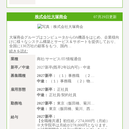
月給：24万0000円～34万8420円
※職務経験等を考慮し決定いたします。
※試用期間中も給与に変更はございません
株式会社大塚商会
07月29日更新
大塚商会グループはコンピュータからOA機器をはじめ、企業様向
けに様々なシステム構築とサービス＆サポートを提供しており、
全国に130万社の顧客をもつ、国内…
続きを読む
業種
商社/サービス/IT/情報通信
新卒／中途
2027新卒(既卒2年以内可)・中途
募集職種
2027新卒：
（１）事務職 （２…
中途：
（１）事務職 （２）物…
雇用形態
2027新卒：
正社員
中途：
正社員/契約社員
勤務地
2027新卒：
東京（飯田橋、菊川…
中途：
東京（飯田橋、菊川、西…
2027新卒：
給与
【全職種共通】初任給／274,000円（月給）
※大学院卒は月給が278,000円となります。