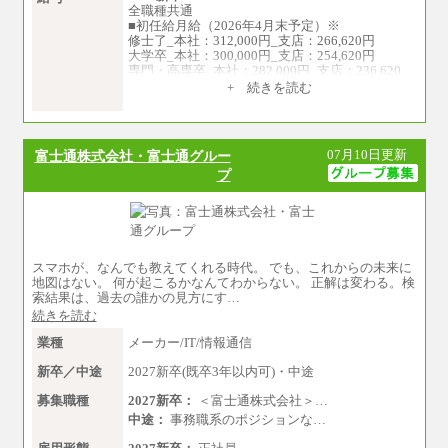
全職種共通
■初任給月給（2026年4月末予定）※
修士了_本社：312,000円_支店：266,620円
大学卒_本社：300,000円_支店：254,620円
専門・高専卒_本社：282,000円_支店：236,620
円
+ 続きを読む
※専門性に応じた高い給与水準の採用も実施
中途：
月給（本社）：213,030円＋諸手当
07月10日更新
富士通株式会社・富士通グルー
月給（支店）：164,920円～189,700円＋諸手当
プ
※試用期間中も給与に変更はございません。
※上記はフルタイム勤務で残業ゼロの場合の標
準的な月額モデルとして掲載。
※上記のほか、ボーナス支給あり
年収（本社）：330万～380万（フルタイムで標
準的なボーナス込みの金額です。上限金額は全
社平均20時間の残業込み）
スマホが、なんでも教えてくれる時代。 でも、これからの未来に
年収（支店）：260万～340万（フルタイムで標
地図はない。 何が起こるかなんてわからない。 正解は変わる。検
準的なボーナス込みの金額です。上限金額は全
索結果は、過去の誰かの見方にす…
社平均20時間の残業込み）
続きを読む
※年1回評価に応じて昇給有り。(上限あり)
※雇用形態についての補足：事務系職務限定の
業種
メーカー/IT/情報通信
正社員となります
新卒／中途
2027新卒(既卒3年以内可)・中途
募集職種
2027新卒：
＜富士通株式会社＞…
中途：
事務職系のポジションな…