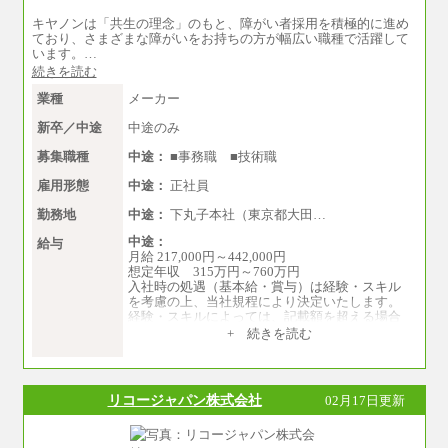
月給21万円以上～
キヤノンは「共生の理念」のもと、障がい者採用を積極的に進め
※試用期間中の給与に変更はありません。
ており、さまざまな障がいをお持ちの方が幅広い職種で活躍して
※経験・能力を考慮し、当社規定により決定い
います。…
たします。
続きを読む
業種
メーカー
新卒／中途
中途のみ
募集職種
中途：
■事務職 ■技術職
雇用形態
中途：
正社員
勤務地
中途：
下丸子本社（東京都大田…
中途：
給与
月給 217,000円～442,000円
想定年収 315万円～760万円
入社時の処遇（基本給・賞与）は経験・スキル
を考慮の上、当社規程により決定いたします。
経験・スキルによっては、記載額を超える場合
もあります。
+ 続きを読む
※試用期間中も給与に変更はございません。
リコージャパン株式会社
02月17日更新