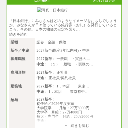
日本銀行
04月28日更新
「日本銀行」にみなさんはどのようなイメージをおもちでしょう
か。みなさんが日々使っている銀行券（お札）を発行していると
ころ、その他、日本の物価の安定を図り…
続きを読む
業種
証券・金融・保険
新卒／中途
2027新卒(既卒3年以内可)・中途
募集職種
2027新卒：
一般職 ・実務のエ…
中途：
（１）一般職 ・実務の…
雇用形態
2027新卒：
正社員
中途：
正社員/契約社員
勤務地
2027新卒：
1．本店 東京…
中途：
1．本店 東京都中…
2027新卒：
給与
初任給／2026年度実績
大学院卒 月給：27万8000円
大学卒 月給：27万4000円
短大・専門卒 月給：25万2000円
中途：
（１）（２）共通
+ 続きを読む