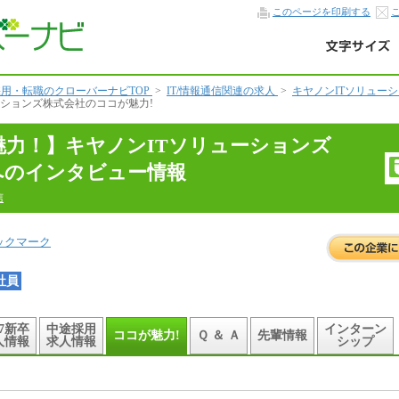
このページを印刷する
用・転職のクローバーナビTOP
>
IT/情報通信関連の求人
>
キヤノンITソリュー
ーションズ株式会社のココが魅力!
魅力！】キヤノンITソリューションズ
へのインタビュー情報
信
ックマーク
社員
27新卒
中途採用
インターン
ココが魅力!
Ｑ ＆ Ａ
先輩情報
人情報
求人情報
シップ