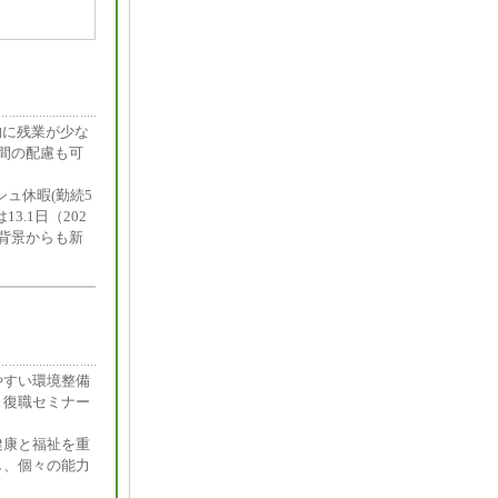
的に残業が少な
間の配慮も可
シュ休暇(勤続5
.1日（202
背景からも新
やすい環境整備
、復職セミナー
健康と福祉を重
し、個々の能力