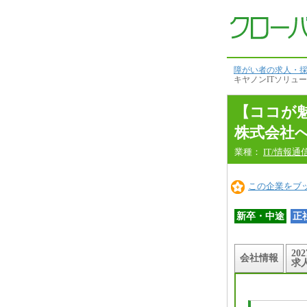
コ
コ
が
魅
力！
本
文
障がい者の求人・採
へ
キヤノンITソリュ
【ココが
株式会社
業種：
IT/情報通
この企業をブ
新卒・中途
正
20
会社情報
求