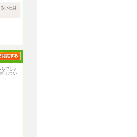
において発
記の給与に
明るい社員
ます
ブは除く
いません
員・準社
もちでしょ
規定によ
発行してい
を含む
,000円）