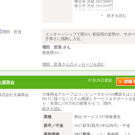
博士卒 月給 343,500円
修士卒 月給 294,000円
大学卒 月給 269,000円
※試用期間の給与に変更はござい
+ 続きを読む
中途：
経験・能力を考慮し、下記を下限
します。
インターンシップで障がい者採用の姿勢や、サポ
2025年新卒初任給 大学卒／月給 大
手厚さに感動し入社。
000円
増田 匠吾 さん
聴覚障がい
増田 匠吾さんのメッセージを読む
07月29日更新
大塚商会
大塚商会グループはコンピュータからOA機器をはじ
向けに様々なシステム構築とサービス＆サポートを
り、全国に130万社の顧客をもつ、国内…
続きを読む
業種
商社/サービス/IT/情報通信
新卒／中途
2027新卒(既卒2年以内可)・中途
募集職種
2027新卒：
（１）事務職 （２…