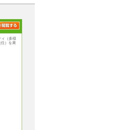
ティ（多様
責任）を果