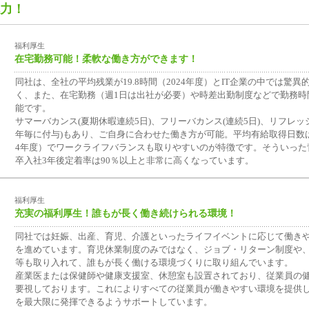
力！
福利厚生
在宅勤務可能！柔軟な働き方ができます！
同社は、全社の平均残業が19.8時間（2024年度）とIT企業の中では驚異
く、また、在宅勤務（週1日は出社が必要）や時差出勤制度などで勤務時
能です。
サマーバカンス(夏期休暇連続5日)、フリーバカンス(連続5日)、リフレッ
年毎に付与)もあり、ご自身に合わせた働き方が可能。平均有給取得日数は13
4年度）でワークライフバランスも取りやすいのが特徴です。そういった
卒入社3年後定着率は90％以上と非常に高くなっています。
福利厚生
充実の福利厚生！誰もが長く働き続けられる環境！
同社では妊娠、出産、育児、介護といったライフイベントに応じて働き
を進めています。育児休業制度のみではなく、ジョブ・リターン制度や
等も取り入れて、誰もが長く働ける環境づくりに取り組んでいます。
産業医または保健師や健康支援室、休憩室も設置されており、従業員の
要視しております。これによりすべての従業員が働きやすい環境を提供
を最大限に発揮できるようサポートしています。