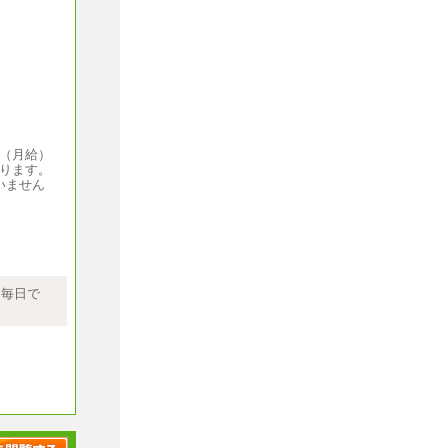
円（月給）
なります。
いません
）～
当社規程に
上記給与の
る毎日で
事がありま
いません