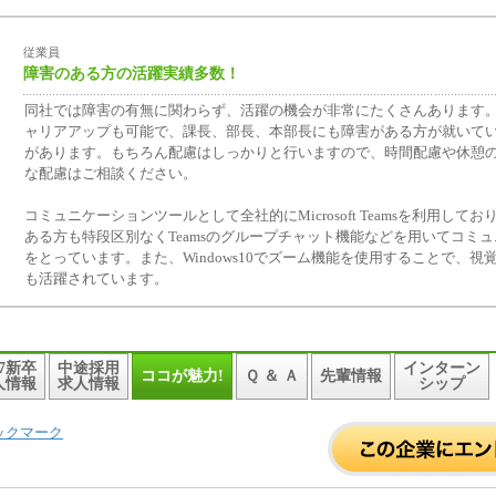
従業員
障害のある方の活躍実績多数！
同社では障害の有無に関わらず、活躍の機会が非常にたくさんあります
ャリアアップも可能で、課長、部長、本部長にも障害がある方が就いて
があります。もちろん配慮はしっかりと行いますので、時間配慮や休憩
な配慮はご相談ください。
コミュニケーションツールとして全社的にMicrosoft Teamsを利用して
ある方も特段区別なくTeamsのグループチャット機能などを用いてコミ
をとっています。また、Windows10でズーム機能を使用することで、視
も活躍されています。
27新卒
中途採用
インターン
ココが魅力!
Ｑ ＆ Ａ
先輩情報
人情報
求人情報
シップ
ックマーク