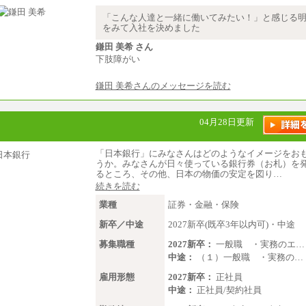
の方で、それらを入社後の実業務
揮できると認められる場合は、 上
「こんな人達と一緒に働いてみたい！」と感じる
関わらず個別設定することがあり
をみて入社を決めました
▼アソシエイト職
鎌田 美希 さん
月給235,000円
下肢障がい
全職種2025年度実績
鎌田 美希さんのメッセージを読む
※営業職に支給するインセンティ
※試用期間中も給与に変更はござ
中途：
04月28日更新
基本月給／20万5000円以上(正社
員）
「日本銀行」にみなさんはどのようなイメージをお
※経験、能力を考慮の上、当社
うか。みなさんが日々使っている銀行券（お札）を
り優遇いたします
るところ、その他、日本の物価の安定を図り…
※自己成長支援金(10,000円）
続きを読む
※別途、Workstyle支援金(月額4
業種
証券・金融・保険
新卒／中途
2027新卒(既卒3年以内可)・中途
募集職種
2027新卒：
一般職 ・実務のエ…
中途：
（１）一般職 ・実務の…
雇用形態
2027新卒：
正社員
中途：
正社員/契約社員