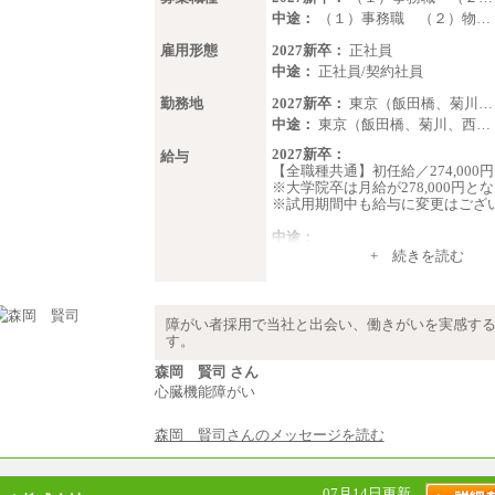
中途：
（１）事務職 （２）物…
雇用形態
2027新卒：
正社員
中途：
正社員/契約社員
勤務地
2027新卒：
東京（飯田橋、菊川…
中途：
東京（飯田橋、菊川、西…
2027新卒：
給与
【全職種共通】初任給／274,000
※大学院卒は月給が278,000円と
※試用期間中も給与に変更はござ
中途：
（１）～（４）274,000円（月給
+ 続きを読む
（５）235,000円（月給）～
※経験・年齢などを考慮のうえ、
より優遇します。
※業務内容・勤務形態に応じて、
障がい者採用で当社と出会い、働きがいを実感す
範囲内でご相談をさせていただく
す。
す
※試用期間中も給与に変更はござ
森岡 賢司 さん
心臓機能障がい
森岡 賢司さんのメッセージを読む
07月14日更新