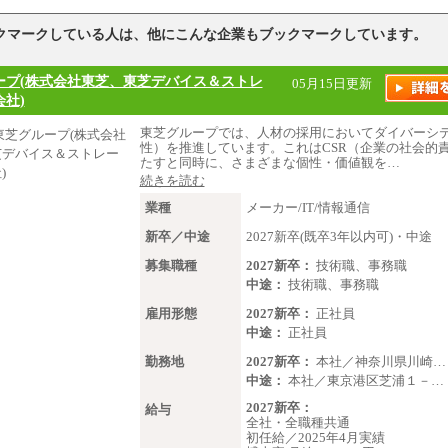
クマークしている人は、他にこんな企業もブックマークしています。
ープ(株式会社東芝、東芝デバイス＆ストレ
05月15日更新
社)
東芝グループでは、人材の採用においてダイバーシ
性）を推進しています。これはCSR（企業の社会的
たすと同時に、さまざまな個性・価値観を…
続きを読む
業種
メーカー/IT/情報通信
新卒／中途
2027新卒(既卒3年以内可)・中途
募集職種
2027新卒：
技術職、事務職
中途：
技術職、事務職
雇用形態
2027新卒：
正社員
中途：
正社員
勤務地
2027新卒：
本社／神奈川県川崎…
中途：
本社／東京港区芝浦１－…
2027新卒：
給与
全社・全職種共通
初任給／2025年4月実績