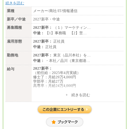
続きを読む
業種
メーカー/商社/IT/情報通信
新卒／中途
2027新卒・中途
募集職種
2027新卒：
（１）マーケティン…
中途：
【1】事務職 【2】営…
雇用形態
2027新卒：
正社員
中途：
正社員
勤務地
2027新卒：
東京（品川本社）を…
中途：
・本社／品川（東京都港…
2027新卒：
給与
（初任給：2025年4月実績）
修士了：月給29万4,000円
学部卒：月給27万
高専卒：月給24万4,000円
+ 続きを読む
中途：
月給 250,000円～350,000円
想定年収 420万円～600万円
入社時の処遇（基本給・賞与）は経験・スキルを考
慮の上、当社規程に従い決定いたします。
経験・スキルによっては、記載額を超える場合もあ
ります。
※試用期間中も給与に変更はございません。