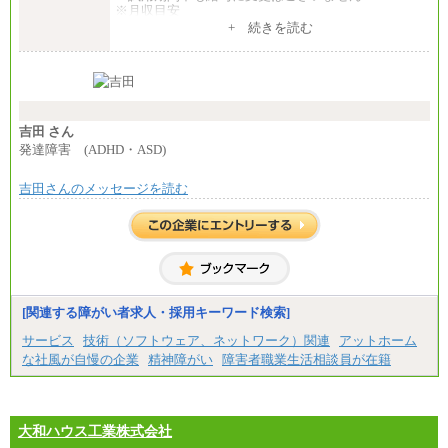
※月収目安
月給：202,000円
+ 続きを読む
夜勤手当：28,000円（月4回）※1回7,000円、実際の
夜勤回数により変動
東京都居住支援特別手当：20,000円（※支給期間・
条件あり）
---
計：250,000円
吉田 さん
■その他職種共通
発達障害 (ADHD・ASD)
月給：25万3,400円～
※固定残業代20時間分を手当に含む(33,900円～)
吉田さんのメッセージを読む
※20時間を超過した場合は別途支給
※試用期間中も給与に変更はございません
中途：
(1)(2)月給：25万3400円～28万5900円
※固定残業代20時間分を手当に含む(33,900円～38,20
0円)
※20時間を超過した場合は別途支給
※試用期間中も給与に変更はございません
[関連する障がい者求人・採用キーワード検索]
サービス
技術（ソフトウェア、ネットワーク）関連
アットホーム
な社風が自慢の企業
精神障がい
障害者職業生活相談員が在籍
大和ハウス工業株式会社