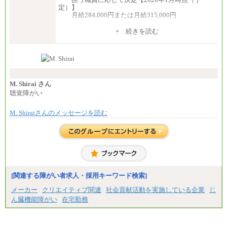
定）】
月給284,000円または月給315,000円
※入社後早期から、自律的な業務遂行が求めら
+ 続きを読む
れる職務を担う方については、月額給与315,000円で
す。
なお、高度なスキルや専門性を持ち、より高
い職責を担う方については、さらに高い金額を個別
に設定します。
※習熟度を上げるための育成が一定期間必要で
上司の指示に基づき職務を遂行する方については、
M. Shirai さん
月額給与284,000円となります。
聴覚障がい
※個別に設定する給与については、選考の過程
で決定していきます。
M. Shiraiさんのメッセージを読む
※上記に加え、所定労働時間外に勤務をした場
合には、時間外勤務手当を支給します。
※試用期間中も給与に変更はございません。
中途：
＜募集各社・全職種共通＞
月給21万円以上～
※試用期間中の給与に変更はありません。
[関連する障がい者求人・採用キーワード検索]
※経験・能力を考慮し、当社規定により決定いたし
メーカー
クリエイティブ関連
社会貢献活動を実施している企業
じ
ます。
ん臓機能障がい
在宅勤務