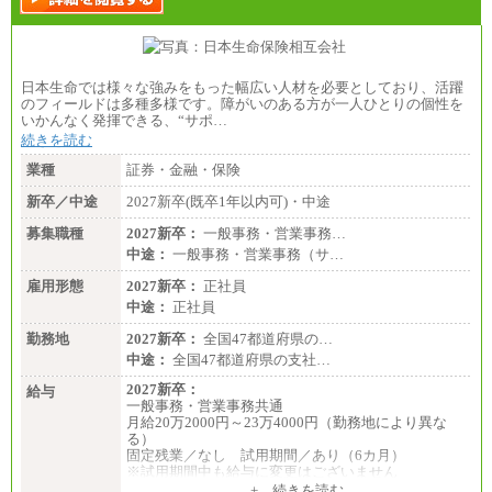
※詳細はJTBキャリアサイトよりご確認ください。
■(株)JTBビジネストランスフォーム
総合職 月給205,000～225,000円＋地域間調整給
エリア総合職 月給185,000円＋地域間調整給
日本生命では様々な強みをもった幅広い人材を必要としており、活躍
※詳細はJTBキャリアサイトよりご確認ください。
のフィールドは多種多様です。障がいのある方が一人ひとりの個性を
いかんなく発揮できる、“サポ…
■(株)JTBデータサービス ※2027年新卒募集終了
総合職 月給186,000～194,000円＋地域手当
続きを読む
※詳細はJTBキャリアサイトよりご確認ください。
業種
証券・金融・保険
■I&Jデジタルイノベーション(株)
新卒／中途
2027新卒(既卒1年以内可)・中途
総合職 月給224,500～242,600円＋地域手当
※詳細はJTBキャリアサイトよりご確認ください。
募集職種
2027新卒：
一般事務・営業事務…
＜有期社員コース＞
中途：
一般事務・営業事務（サ…
■(株)JTBビジネストランスフォーム
雇用形態
有期契約職 月給185,000～195,000円
2027新卒：
正社員
※詳細はJTBキャリアサイトよりご確認ください。
中途：
正社員
■(株)JTBパブリッシング ※2027年新卒募集終了
勤務地
2027新卒：
全国47都道府県の…
総合職 月給241,000円
中途：
全国47都道府県の支社…
中途：
①月給227,000円以上
2027新卒：
給与
②月給212,000円以上
一般事務・営業事務共通
③月給172,500円以上
月給20万2000円～23万4000円（勤務地により異な
④月給23万円～37万円
る）
⑤月給20万円～25万円
固定残業／なし 試用期間／あり（6カ月）
⑥月給33万円～48万円
※試用期間中も給与に変更はございません
⑦月給271,000円以上
中途：
+ 続きを読む