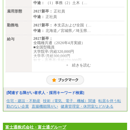
中途：
（1）事務（2）土木（…
雇用形態
2027新卒：
正社員
中途：
正社員
勤務地
2027新卒：
本支店および全国（…
中途：
北海道／宮城県／埼玉県…
2027新卒：
給与
全職種共通（2026年4月実績）
■全国型職員
大学院卒/月給320,000円
大学卒/月給300,000円
短大・高専卒/月給270,000円
+ 続きを読む
■拠点型職員※
大学院卒/月給256,000円～288,000円
大学卒/月給240,000円～270,000円
短大・高専卒/月給216,000円～243,000円
■特定職員※
[関連する障がい者求人・採用キーワード検索]
大学院卒/月給234,000円～263,000円
大学卒/月給219,000円～246,000円
住宅・建設・不動産
技術（電気、電子、機械）関連
転居を伴う転
短大・高専卒/月給197,000円～222,000円
勤のない企業
直腸機能障がい
健康管理室・休憩室などがある
※拠点型職員、特定職員の給与は、生活の拠点が定
まることによるメリットおよび地域ごとの生計費な
どの地域差指数を勘案して拠点ごとに定めていま
す。
富士通株式会社・富士通グループ
中途：