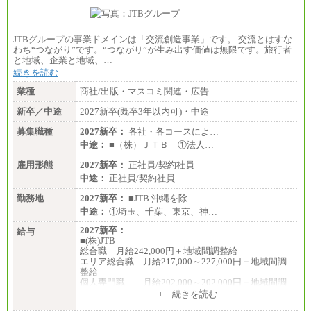
JTBグループの事業ドメインは「交流創造事業」です。 交流とはすな
わち“つながり”です。“つながり”が生み出す価値は無限です。旅行者
と地域、企業と地域、…
続きを読む
業種
商社/出版・マスコミ関連・広告…
新卒／中途
2027新卒(既卒3年以内可)・中途
募集職種
2027新卒：
各社・各コースによ…
中途：
■（株）ＪＴＢ ①法人…
雇用形態
2027新卒：
正社員/契約社員
中途：
正社員/契約社員
勤務地
2027新卒：
■JTB 沖縄を除…
中途：
①埼玉、千葉、東京、神…
2027新卒：
給与
■(株)JTB
総合職 月給242,000円＋地域間調整給
エリア総合職 月給217,000～227,000円＋地域間調
整給
個人専門職 月給202,000～202,000円＋地域間調
整給
+ 続きを読む
※詳細はJTBキャリアサイトよりご確認ください。