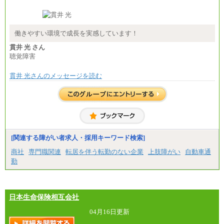
■(株)JTB商事
総合職 月給208,000～235,000円
エリア総合職 月給180,000～205,000円＋地域手当
※詳細はJTBキャリアサイトよりご確認ください。
働きやすい環境で成長を実感しています！
■(株)JTBパブリッシング ※2027年新卒募集終了
貫井 光 さん
総合職 月給271,000円
聴覚障害
■(株)JTBビジネストラベルソリューションズ
貫井 光さんのメッセージを読む
総合職 月給220,000～230,000円＋地域間調整給
エリア総合職 月給206,000円～214,000＋地域間調
整給
※詳細はJTBキャリアサイトよりご確認ください。
■(株)JTBコミュニケーションデザイン
総合職 月給230,000円
みなし残業手当：20,000円（一律支給）※みなし
残業手当の残業時間は10.43時間。
[関連する障がい者求人・採用キーワード検索]
※超過勤務手当：みなし残業時間を超える残業時
商社
専門職関連
転居を伴う転勤のない企業
上肢障がい
自動車通
間に応じて、時間外手当等を支給。
勤
エリアサポート職 月給188,000円
※超過勤務手当：残業時間については全額時間外
手当を支給。
日本生命保険相互会社
■（株）JTBグローバルマーケティング＆トラベル
総合職 月給242,000円＋地域間調整給
訪日事業職 月給202,000～227,000円＋地域間調整
04月16日更新
給