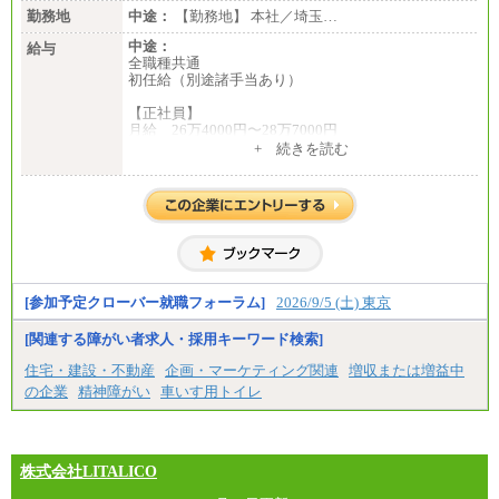
勤務地
中途：
【勤務地】 本社／埼玉…
中途：
給与
全職種共通
初任給（別途諸手当あり）
【正社員】
月給 26万4000円〜28万7000円
+ 続きを読む
【契約社員】
月給 21万6300円〜27万1200円
【アルバイト・パート・時給制】
千葉／1,290円～、東京／1,390円～、埼玉/1,315円
～、
神奈川/1,390円～、静岡/1,240円～、滋賀/1,220円
～、
愛知/1,290円～
[参加予定クローバー就職フォーラム]
2026/9/5 (土) 東京
※正社員・契約社員登用制度あり
※上記給与をベースにスキル・経験に応じて、決定
[関連する障がい者求人・採用キーワード検索]
します。
※試用期間中も給与に変更はございません
住宅・建設・不動産
企画・マーケティング関連
増収または増益中
の企業
精神障がい
車いす用トイレ
株式会社LITALICO