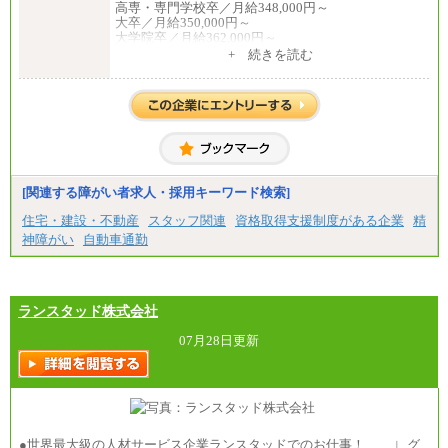
高専・専門学校卒／月給348,000円～
大卒／月給350,000円～
大学院卒／月給362,000円～
[地域社員]月給295,000円～
+ 続きを読む
中途：
【正社員】
[全国社員]月給348,000円～
[地域社員]月給295,000円～
※試用期間中も給与に変更はございません
【契約社員】月給200,000円～
[関連する障がい者求人・採用キーワード検索]
住宅・建設・不動産
スタッフ関連
資格取得支援制度がある企業
精
神障がい
自動車通勤
ランスタッド株式会社
07月28日更新
●世界最大級の人材サービス企業ランスタッドでのお仕事！ ∟グ