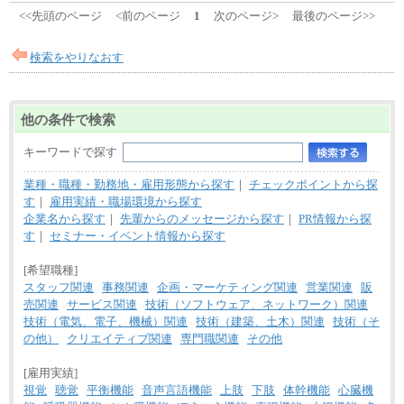
<<先頭のページ
<前のページ
1
次のページ>
最後のページ>>
検索をやりなおす
他の条件で検索
キーワードで探す
業種・職種・勤務地・雇用形態から探す
｜
チェックポイントから探
す
｜
雇用実績・職場環境から探す
企業名から探す
｜
先輩からのメッセージから探す
｜
PR情報から探
す
｜
セミナー・イベント情報から探す
[希望職種]
スタッフ関連
事務関連
企画・マーケティング関連
営業関連
販
売関連
サービス関連
技術（ソフトウェア、ネットワーク）関連
技術（電気、電子、機械）関連
技術（建築、土木）関連
技術（そ
の他）
クリエイティブ関連
専門職関連
その他
[雇用実績]
視覚
聴覚
平衡機能
音声言語機能
上肢
下肢
体幹機能
心臓機