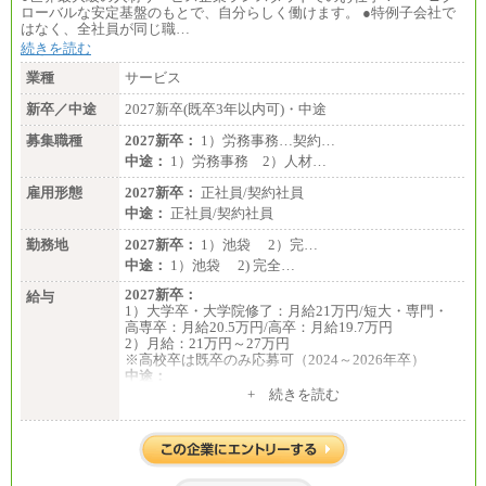
ローバルな安定基盤のもとで、自分らしく働けます。 ●特例子会社で
はなく、全社員が同じ職…
続きを読む
業種
サービス
新卒／中途
2027新卒(既卒3年以内可)・中途
募集職種
2027新卒：
1）労務事務…契約…
中途：
1）労務事務 2）人材…
雇用形態
2027新卒：
正社員/契約社員
中途：
正社員/契約社員
勤務地
2027新卒：
1）池袋 2）完…
中途：
1）池袋 2) 完全…
2027新卒：
給与
1）大学卒・大学院修了：月給21万円/短大・専門・
高専卒：月給20.5万円/高卒：月給19.7万円
2）月給：21万円～27万円
※高校卒は既卒のみ応募可（2024～2026年卒）
中途：
1）月給：21万円～25万円
+ 続きを読む
2）月給：21万円～27万円