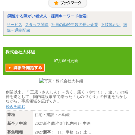
[関連する障がい者求人・採用キーワード検索]
サービス
スタッフ関連
社員の勤続年数の長い企業
下肢障がい
病
院へ通院配慮
株式会社大林組
07月06日更新
創業以来、「 三箴（さんしん）－良く、廉く（やすく）、速い」の精
神を礎として、国内建設事業で培った「ものづくり」の技術を活かし
ながら、事業領域を広げてき…
続きを読む
業種
住宅・建設・不動産
新卒／中途
2027新卒(既卒3年以内可)・中途
募集職種
2027新卒：
（1）事務（2）土…