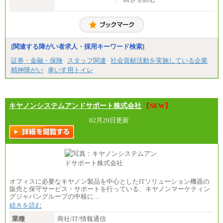
⑧～⑮月給200,000円〜月給400,000円
一般事務・営業事務共通
⑯月給185,000円以上
月給20万2000円～23万4000円（勤務地により異な
⑰月給237,000円以上
る）
⑱月給212,000円以上
固定残業／なし 試用期間／あり（6か月）
⑲東京：月給202,000 円以上 、京都：月給193,000 円
※試用期間中も給与に変更はございません。
以上
[関連する障がい者求人・採用キーワード検索]
⑳月給205,000円以上
㉑月給185,000 円以上
証券・金融・保険
スタッフ関連
社会貢献活動を実施している企業
㉒月給185,000 円以上
精神障がい
車いす用トイレ
㉓月給224,500円以上
※全コース共通※ 能力・経験・勤務地などにより
異なります
※試用期間中も給与に変更はございません。
キヤノンシステムアンドサポート株式会社
【NEW】
02月20日更新
オフィスに必要なキヤノン製品を中心としたITソリューション機器の
販売と保守サービス・サポートを行っている、キヤノンマーケティン
グジャパングループの中核に…
続きを読む
業種
商社/IT/情報通信