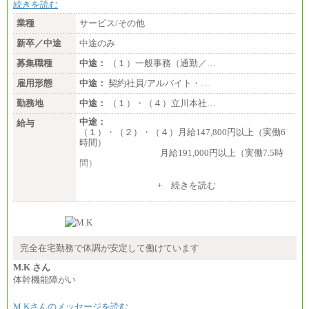
続きを読む
業種
サービス/その他
新卒／中途
中途のみ
募集職種
中途：
（１）一般事務（通勤／…
雇用形態
中途：
契約社員/アルバイト・…
勤務地
中途：
（１）・（４）立川本社…
中途：
給与
（１）・（２）・（４）月給147,800円以上（実働6
時間）
月給191,000円以上（実働7.5時
間）
（３）月給191,000円以上（実働7.5時間）
+ 続きを読む
（５）月給147,800円以上（実働6時間）
-----
時給 1,226円（実働4.5時間）
※基本給に加算して以下手当有（いずれも時
間額換算額）
完全在宅勤務で体調が安定して働けています
・退職金相当手当 37円
・賞与相当手当 127円
M.K さん
合計時給額 1,390円
体幹機能障がい
※全ての求人において試用期間中も給与に変更はご
M.Kさんのメッセージを読む
ざいません。