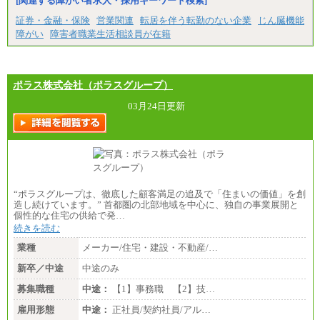
[関連する障がい者求人・採用キーワード検索]
証券・金融・保険
営業関連
転居を伴う転勤のない企業
じん臓機能
障がい
障害者職業生活相談員が在籍
ポラス株式会社（ポラスグループ）
03月24日更新
“ポラスグループは、徹底した顧客満足の追及で「住まいの価値」を創
造し続けています。” 首都圏の北部地域を中心に、独自の事業展開と
個性的な住宅の供給で発…
続きを読む
業種
メーカー/住宅・建設・不動産/…
新卒／中途
中途のみ
募集職種
中途：
【1】事務職 【2】技…
雇用形態
中途：
正社員/契約社員/アル…