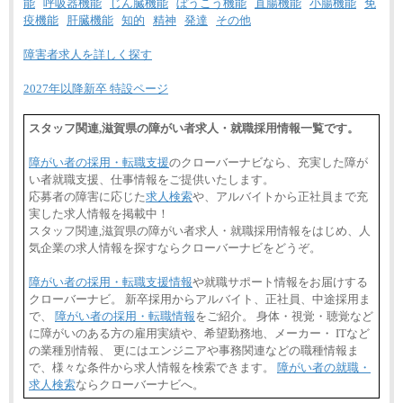
能
呼吸器機能
じん臓機能
ぼうこう機能
直腸機能
小腸機能
免
疫機能
肝臓機能
知的
精神
発達
その他
障害者求人を詳しく探す
2027年以降新卒 特設ページ
スタッフ関連,滋賀県の障がい者求人・就職採用情報一覧です。
障がい者の採用・転職支援
のクローバーナビなら、充実した障が
い者就職支援、仕事情報をご提供いたします。
応募者の障害に応じた
求人検索
や、アルバイトから正社員まで充
実した求人情報を掲載中！
スタッフ関連,滋賀県の障がい者求人・就職採用情報をはじめ、人
気企業の求人情報を探すならクローバーナビをどうぞ。
障がい者の採用・転職支援情報
や就職サポート情報をお届けする
クローバーナビ。 新卒採用からアルバイト、正社員、中途採用ま
で、
障がい者の採用・転職情報
をご紹介。 身体・視覚・聴覚など
に障がいのある方の雇用実績や、希望勤務地、メーカー・ ITなど
の業種別情報、 更にはエンジニアや事務関連などの職種情報ま
で、様々な条件から求人情報を検索できます。
障がい者の就職・
求人検索
ならクローバーナビへ。