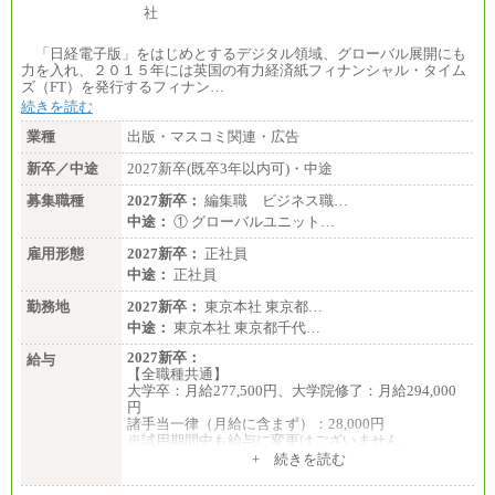
「日経電子版」をはじめとするデジタル領域、グローバル展開にも
力を入れ、２０１５年には英国の有力経済紙フィナンシャル・タイム
ズ（FT）を発行するフィナン…
続きを読む
業種
出版・マスコミ関連・広告
新卒／中途
2027新卒(既卒3年以内可)・中途
募集職種
2027新卒：
編集職 ビジネス職…
中途：
① グローバルユニット…
雇用形態
2027新卒：
正社員
中途：
正社員
勤務地
2027新卒：
東京本社 東京都…
中途：
東京本社 東京都千代…
2027新卒：
給与
【全職種共通】
大学卒：月給277,500円、大学院修了：月給294,000
円
諸手当一律（月給に含まず）：28,000円
※試用期間中も給与に変更はございません
中途：
+ 続きを読む
【全職種共通】
月給370,000円～