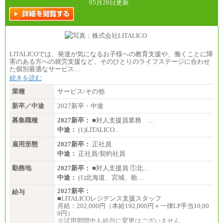
05月26日更新
LITALICOでは、発達が気になるお子様への教育支援や、働くことに障
害のある方への就労支援など、そのひとりのライフステージに合わせ
た個別最適なサービス…
続きを読む
業種
サービス/その他
新卒／中途
2027新卒・中途
募集職種
2027新卒：
■対人支援員業務 …
中途：
(1)LITALICO…
雇用形態
2027新卒：
正社員
中途：
正社員/契約社員
勤務地
2027新卒：
■対人支援員 ①北…
中途：
(1)北海道、宮城、栃…
2027新卒：
給与
■LITALICOレジデンス支援スタッフ
月給：202,000円（本給192,000円＋一律LP手当10,00
0円）
※試用期間中も給与に変更はございません