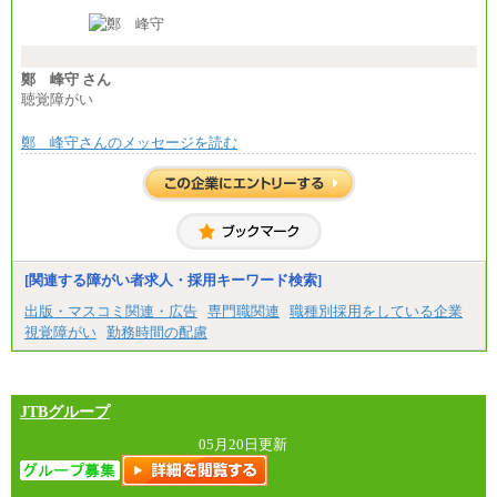
※経験・能力等を考慮の上、当社規定により決定し
ます。
※試用期間中も給与に変更はございません。
※想定年収 6,000,000円～（住居費補助、子手当など
の各種手当を含む金額です）
鄭 峰守 さん
聴覚障がい
鄭 峰守さんのメッセージを読む
[関連する障がい者求人・採用キーワード検索]
出版・マスコミ関連・広告
専門職関連
職種別採用をしている企業
視覚障がい
勤務時間の配慮
JTBグループ
05月20日更新