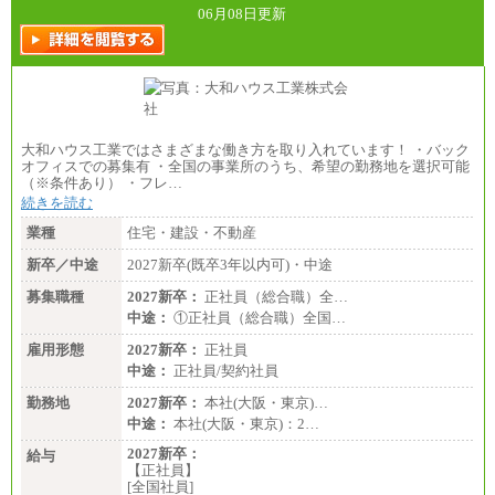
06月08日更新
大和ハウス工業ではさまざまな働き方を取り入れています！ ・バック
オフィスでの募集有 ・全国の事業所のうち、希望の勤務地を選択可能
（※条件あり） ・フレ…
続きを読む
業種
住宅・建設・不動産
新卒／中途
2027新卒(既卒3年以内可)・中途
募集職種
2027新卒：
正社員（総合職）全…
中途：
①正社員（総合職）全国…
雇用形態
2027新卒：
正社員
中途：
正社員/契約社員
勤務地
2027新卒：
本社(大阪・東京)…
中途：
本社(大阪・東京)：2…
2027新卒：
給与
【正社員】
[全国社員]