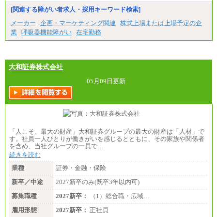
[関連する障がい者求人・採用キーワード検索]
メーカー
企画・マーケティング関連
株式上場または上場予定の企
業
呼吸器機能障がい
在宅勤務
大和証券株式会社
05月09日更新
「人こそ、最大の財産」大和証券グループの最大の財産は「人材」で
す。社員一人ひとりが働きがいを感じるとともに、その家族や関係者
を含め、当社グループの一員で…
続きを読む
業種
証券・金融・保険
新卒／中途
2027新卒のみ(既卒3年以内可)
募集職種
2027新卒：
（1）総合職・広域…
雇用形態
2027新卒：
正社員