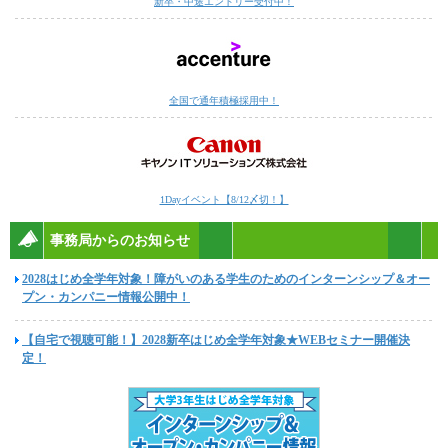
新卒・中途エントリー受付中！
全国で通年積極採用中！
1Dayイベント【8/12〆切！】
事務局からのお知らせ
2028はじめ全学年対象！障がいのある学生のためのインターンシップ＆オー
プン・カンパニー情報公開中！
【自宅で視聴可能！】2028新卒はじめ全学年対象★WEBセミナー開催決
定！