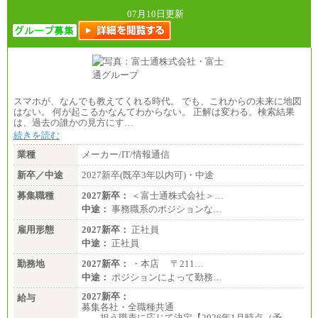
全職種共通
07月10日更新
月給制
226,600円～390,100円（勤務地域等により異なりま
す）
・ご経験やスキルを考慮し、選考の中で決定いたし
ます。
・試用期間中も同額支給します。
スマホが、なんでも教えてくれる時代。 でも、これからの未来に地図
はない。 何が起こるかなんてわからない。 正解は変わる。検索結果
は、過去の誰かの見方にす…
続きを読む
業種
メーカー/IT/情報通信
新卒／中途
2027新卒(既卒3年以内可)・中途
募集職種
2027新卒：
＜富士通株式会社＞…
中途：
事務職系のポジションな…
雇用形態
2027新卒：
正社員
中途：
正社員
勤務地
2027新卒：
・本店 〒211…
中途：
ポジションによって勤務…
2027新卒：
給与
募集各社・全職種共通
担う職責に応じて決定【2026年1月時点（予