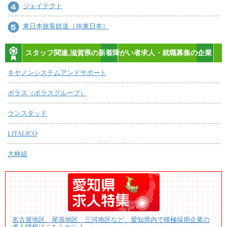
ジェイテクト
東日本旅客鉄道（JR東日本）
スタッフ関連,滋賀県の新着障がい者求人・就職募集の企業
キヤノンシステムアンドサポート
ポラス（ポラスグループ）
ランスタッド
LITALICO
大林組
名古屋地区、尾張地区、三河地区など、愛知県内で積極採用企業の
求人情報はこちらから！