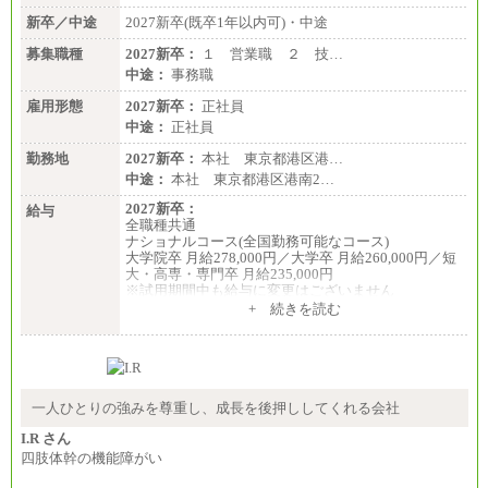
新卒／中途
2027新卒(既卒1年以内可)・中途
募集職種
2027新卒：
１ 営業職 ２ 技…
中途：
事務職
雇用形態
2027新卒：
正社員
中途：
正社員
勤務地
2027新卒：
本社 東京都港区港…
中途：
本社 東京都港区港南2…
2027新卒：
給与
全職種共通
ナショナルコース(全国勤務可能なコース)
大学院卒 月給278,000円／大学卒 月給260,000円／短
大・高専・専門卒 月給235,000円
※試用期間中も給与に変更はございません
+ 続きを読む
エリアコース(一定地域であれば移動可能なコース)
大学院卒 月給264,000円／大学卒 月給250,000円／短
大・高専・専門卒 月給225,000円
※試用期間中も給与に変更はございません
中途：
月給：250,000円～400,000円
一人ひとりの強みを尊重し、成長を後押ししてくれる会社
想定年収：4,000,000円～6,000,000円
※試用期間中も給与に変更はございません。
I.R さん
四肢体幹の機能障がい