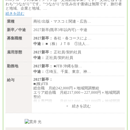
わち“つながり”です。“つながり”が生み出す価値は無限です。旅行者
と地域、企業と地域、…
続きを読む
業種
商社/出版・マスコミ関連・広告…
新卒／中途
2027新卒(既卒3年以内可)・中途
募集職種
2027新卒：
各社・各コースによ…
中途：
■（株）ＪＴＢ ①法人…
雇用形態
2027新卒：
正社員/契約社員
中途：
正社員/契約社員
勤務地
2027新卒：
■JTB 沖縄を除…
中途：
①埼玉、千葉、東京、神…
2027新卒：
給与
■(株)JTB
総合職 月給242,000円＋地域間調整給
エリア総合職 月給217,000～227,000円＋地域間調
整給
個人専門職 月給202,000～202,000円＋地域間調
整給
+ 続きを読む
※詳細はJTBキャリアサイトよりご確認ください。
■(株)JTB商事
総合職 月給208,000～235,000円
エリア総合職 月給180,000～205,000円＋地域手当