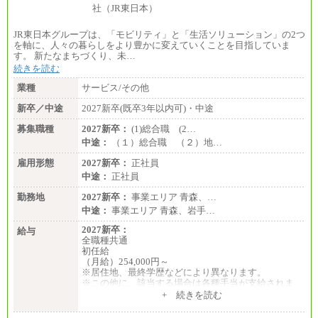
JR東日本グループは、「モビリティ」と「生活ソリューション」の2つ
を軸に、人々の暮らしをより豊かに変えていくことを目指していま
す。 新たなまちづくり、未…
続きを読む
業種
サービス/その他
新卒／中途
2027新卒(既卒3年以内可)・中途
募集職種
2027新卒：
(1)総合職 (2…
中途：
（１）総合職 （２）地…
雇用形態
2027新卒：
正社員
中途：
正社員
勤務地
2027新卒：
事業エリア 青森、…
中途：
事業エリア 青森、岩手…
2027新卒：
給与
全職種共通
初任給
（月給）254,000円～
※居住地、最終学歴などにより異なります。
※この他に、該当する場合は各種手当が支給されま
す。
+ 続きを読む
※試用期間中も給与に変更はございません。