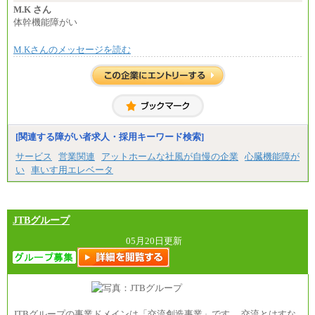
・賞与相当手当 127円
M.K さん
合計時給額 1,390円
体幹機能障がい
※全ての求人において試用期間中も給与に変更はご
M.Kさんのメッセージを読む
ざいません。
[関連する障がい者求人・採用キーワード検索]
サービス
営業関連
アットホームな社風が自慢の企業
心臓機能障が
い
車いす用エレベータ
JTBグループ
05月20日更新
JTBグループの事業ドメインは「交流創造事業」です。 交流とはすな