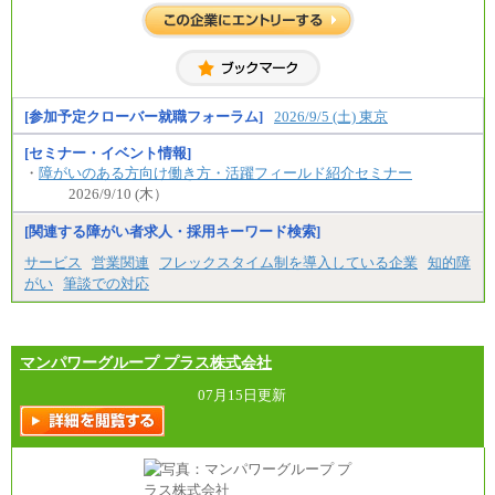
中途：
全職種共通
初任給／月給263,000円～
※居住地、年齢により異なります。
※この他に、該当する場合は各種手当が支給されま
す。
※試用期間中も給与に変更はございません
[参加予定クローバー就職フォーラム]
2026/9/5 (土) 東京
[セミナー・イベント情報]
・
障がいのある方向け働き方・活躍フィールド紹介セミナー
2026/9/10 (木）
[関連する障がい者求人・採用キーワード検索]
サービス
営業関連
フレックスタイム制を導入している企業
知的障
がい
筆談での対応
マンパワーグループ プラス株式会社
07月15日更新