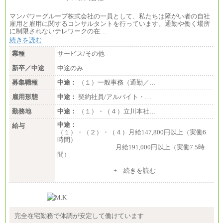
マンパワーグループ株式会社の一員として、私たちは障がい者の自社
雇用と雇用に関するコンサルタントを行っています。通勤や働く場所
に制限されないテレワークの在…
続きを読む
業種
サービス/その他
新卒／中途
中途のみ
募集職種
中途：
（１）一般事務（通勤／…
雇用形態
中途：
契約社員/アルバイト・…
勤務地
中途：
（１）・（４）立川本社…
中途：
給与
（１）・（２）・（４）月給147,800円以上（実働6
時間）
月給191,000円以上（実働7.5時
間）
（３）月給191,000円以上（実働7.5時間）
+ 続きを読む
（５）月給147,800円以上（実働6時間）
-----
時給 1,226円（実働4.5時間）
※基本給に加算して以下手当有（いずれも時
間額換算額）
完全在宅勤務で体調が安定して働けています
・退職金相当手当 37円