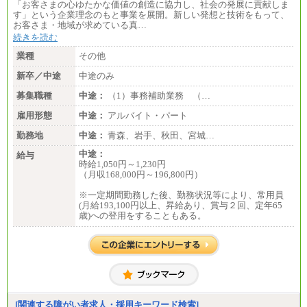
「お客さまの心ゆたかな価値の創造に協力し、社会の発展に貢献しま
す」という企業理念のもと事業を展開。新しい発想と技術をもって、
お客さま・地域が求めている真…
続きを読む
業種
その他
新卒／中途
中途のみ
募集職種
中途：
（1）事務補助業務 （…
雇用形態
中途：
アルバイト・パート
勤務地
中途：
青森、岩手、秋田、宮城…
中途：
給与
時給1,050円～1,230円
（月収168,000円～196,800円）
※一定期間勤務した後、勤務状況等により、常用員
(月給193,100円以上、昇給あり、賞与２回、定年65
歳)への登用をすることもある。
[関連する障がい者求人・採用キーワード検索]