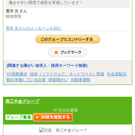
※詳細はJTBキャリアサイトよりご確認ください。
働きやすい環境で成長を実感しています！
■(株)JTBパブリッシング ※2027年新卒募集終了
貫井 光 さん
総合職 月給271,000円
聴覚障害
■(株)JTBビジネストラベルソリューションズ
貫井 光さんのメッセージを読む
総合職 月給220,000～230,000円＋地域間調整給
エリア総合職 月給206,000円～214,000＋地域間調
整給
※詳細はJTBキャリアサイトよりご確認ください。
■(株)JTBコミュニケーションデザイン
総合職 月給230,000円
みなし残業手当：20,000円（一律支給）※みなし
残業手当の残業時間は10.43時間。
[関連する障がい者求人・採用キーワード検索]
※超過勤務手当：みなし残業時間を超える残業時
IT/情報通信
技術（ソフトウェア、ネットワーク）関連
社会貢献活
間に応じて、時間外手当等を支給。
動を実施している企業
聴覚障がい
自動車通勤
エリアサポート職 月給188,000円
※超過勤務手当：残業時間については全額時間外
手当を支給。
商工中金グループ
■（株）JTBグローバルマーケティング＆トラベル
総合職 月給242,000円＋地域間調整給
訪日事業職 月給202,000～227,000円＋地域間調整
07月28日更新
給
※詳細はJTBキャリアサイトよりご確認ください。
■(株)JTBビジネストランスフォーム
総合職 月給205,000～225,000円＋地域間調整給