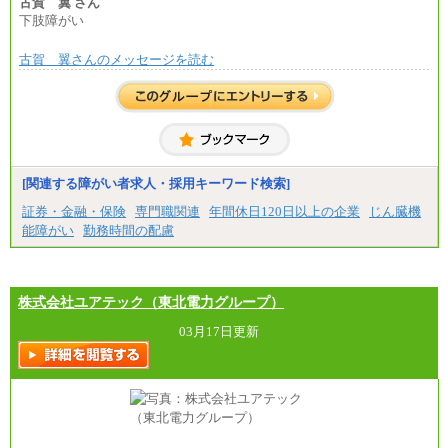
古賀 翼 さん
⑲東京：月給202,000 円以上 、京都：月給193,000 円
下肢障がい
以上
⑳月給205,000円以上
㉑月給185,000 円以上
古賀 翼さんのメッセージを読む
㉒月給185,000 円以上
㉓月給224,500円以上
※全コース共通※ 能力・経験・勤務地などにより
異なります
※試用期間中も給与に変更はございません。
[関連する障がい者求人・採用キーワード検索]
証券・金融・保険
専門職関連
年間休日120日以上の企業
じん臓機
能障がい
勤務時間の配慮
株式会社ユアテック（東北電力グループ）
03月17日更新