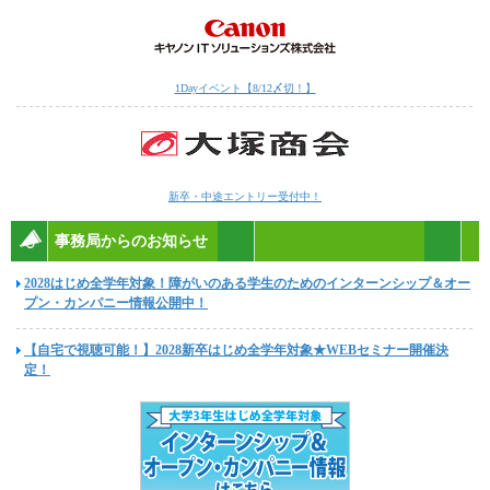
1Dayイベント【8/12〆切！】
新卒・中途エントリー受付中！
事務局からのお知らせ
2028はじめ全学年対象！障がいのある学生のためのインターンシップ＆オー
プン・カンパニー情報公開中！
【自宅で視聴可能！】2028新卒はじめ全学年対象★WEBセミナー開催決
定！