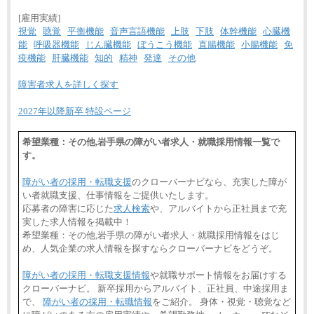
[雇用実績]
視覚
聴覚
平衡機能
音声言語機能
上肢
下肢
体幹機能
心臓機
能
呼吸器機能
じん臓機能
ぼうこう機能
直腸機能
小腸機能
免
疫機能
肝臓機能
知的
精神
発達
その他
障害者求人を詳しく探す
2027年以降新卒 特設ページ
希望業種：その他,岩手県の障がい者求人・就職採用情報一覧で
す。
障がい者の採用・転職支援
のクローバーナビなら、充実した障が
い者就職支援、仕事情報をご提供いたします。
応募者の障害に応じた
求人検索
や、アルバイトから正社員まで充
実した求人情報を掲載中！
希望業種：その他,岩手県の障がい者求人・就職採用情報をはじ
め、人気企業の求人情報を探すならクローバーナビをどうぞ。
障がい者の採用・転職支援情報
や就職サポート情報をお届けする
クローバーナビ。 新卒採用からアルバイト、正社員、中途採用ま
で、
障がい者の採用・転職情報
をご紹介。 身体・視覚・聴覚など