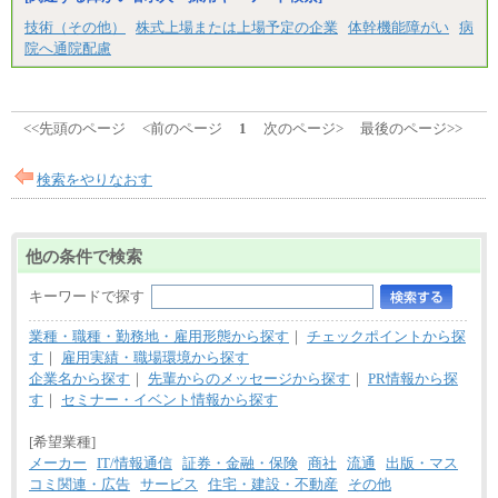
技術（その他）
株式上場または上場予定の企業
体幹機能障がい
病
院へ通院配慮
<<先頭のページ
<前のページ
1
次のページ>
最後のページ>>
検索をやりなおす
他の条件で検索
キーワードで探す
業種・職種・勤務地・雇用形態から探す
｜
チェックポイントから探
す
｜
雇用実績・職場環境から探す
企業名から探す
｜
先輩からのメッセージから探す
｜
PR情報から探
す
｜
セミナー・イベント情報から探す
[希望業種]
メーカー
IT/情報通信
証券・金融・保険
商社
流通
出版・マス
コミ関連・広告
サービス
住宅・建設・不動産
その他