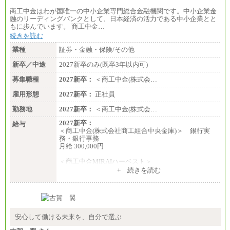
エリア総合職 月給185,000円＋地域間調整給
商工中金はわが国唯一の中小企業専門総合金融機関です。中小企業金
※詳細はJTBキャリアサイトよりご確認ください。
融のリーディングバンクとして、日本経済の活力である中小企業とと
もに歩んでいます。 商工中金…
■(株)JTBデータサービス ※2027年新卒募集終了
総合職 月給186,000～194,000円＋地域手当
続きを読む
※詳細はJTBキャリアサイトよりご確認ください。
業種
証券・金融・保険/その他
■I&Jデジタルイノベーション(株)
新卒／中途
2027新卒のみ(既卒3年以内可)
総合職 月給224,500～242,600円＋地域手当
※詳細はJTBキャリアサイトよりご確認ください。
募集職種
2027新卒：
＜商工中金(株式会…
＜有期社員コース＞
雇用形態
2027新卒：
正社員
■(株)JTBビジネストランスフォーム
有期契約職 月給185,000～195,000円
勤務地
2027新卒：
＜商工中金(株式会…
※詳細はJTBキャリアサイトよりご確認ください。
2027新卒：
給与
■(株)JTBパブリッシング ※2027年新卒募集終了
＜商工中金(株式会社商工組合中央金庫)＞ 銀行実
総合職 月給241,000円
務・銀行事務
中途：
月給 300,000円
①月給227,000円以上
②月給212,000円以上
＜商工中金MIRAIハーベスト＞
③月給172,500円以上
月給 230,000円
+ 続きを読む
④月給23万円～37万円
※試用期間中も給与に変更はございません
⑤月給20万円～25万円
⑥月給33万円～48万円
⑦月給271,000円以上
⑧～⑮月給200,000円〜月給400,000円
⑯月給185,000円以上
安心して働ける未来を、自分で選ぶ
⑰月給237,000円以上
⑱月給212,000円以上