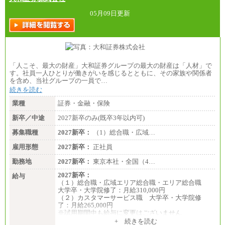
05月09日更新
「人こそ、最大の財産」大和証券グループの最大の財産は「人材」で
す。社員一人ひとりが働きがいを感じるとともに、その家族や関係者
を含め、当社グループの一員で…
続きを読む
業種
証券・金融・保険
新卒／中途
2027新卒のみ(既卒3年以内可)
募集職種
2027新卒：
（1）総合職・広域…
雇用形態
2027新卒：
正社員
勤務地
2027新卒：
東京本社・全国（4…
2027新卒：
給与
（１）総合職・広域エリア総合職・エリア総合職
大学卒・大学院修了：月給310,000円
（２）カスタマーサービス職 大学卒・大学院修
了：月給265,000円
※試用期間中も給与に変更はございません
+ 続きを読む