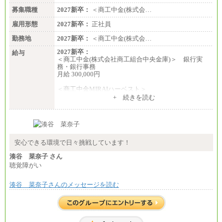
募集職種
2027新卒：
＜商工中金(株式会…
雇用形態
2027新卒：
正社員
勤務地
2027新卒：
＜商工中金(株式会…
2027新卒：
給与
＜商工中金(株式会社商工組合中央金庫)＞ 銀行実
務・銀行事務
月給 300,000円
＜商工中金MIRAIハーベスト＞
月給 230,000円
+ 続きを読む
※試用期間中も給与に変更はございません
安心できる環境で日々挑戦しています！
湊谷 菜奈子 さん
聴覚障がい
湊谷 菜奈子さんのメッセージを読む