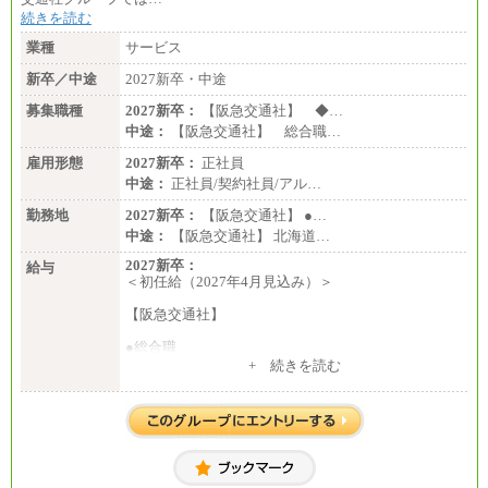
続きを読む
業種
サービス
新卒／中途
2027新卒・中途
募集職種
2027新卒：
【阪急交通社】 ◆…
中途：
【阪急交通社】 総合職…
雇用形態
2027新卒：
正社員
中途：
正社員/契約社員/アル…
勤務地
2027新卒：
【阪急交通社】 ●…
中途：
【阪急交通社】 北海道…
2027新卒：
給与
＜初任給（2027年4月見込み）＞
【阪急交通社】
●総合職
・大学・院卒
+ 続きを読む
月給250,000円(※1)、247,000円(※2)、242,000円
(※3)、239,000円(※4)、237,000円（※5）
・専門・短大卒
月給229,500円(※1)、226,500円(※2)、221,500円
(※3)、218,500円(※4)、216,500円（※5）