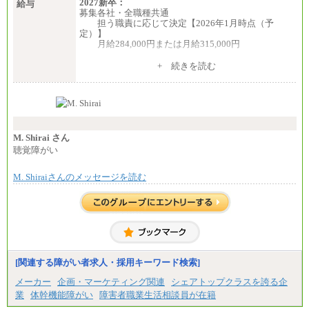
2027新卒：
給与
募集各社・全職種共通
担う職責に応じて決定【2026年1月時点（予
定）】
月給284,000円または月給315,000円
※入社後早期から、自律的な業務遂行が求めら
+ 続きを読む
れる職務を担う方については、月額給与315,000円で
す。
なお、高度なスキルや専門性を持ち、より高
い職責を担う方については、さらに高い金額を個別
に設定します。
※習熟度を上げるための育成が一定期間必要で
上司の指示に基づき職務を遂行する方については、
M. Shirai さん
月額給与284,000円となります。
聴覚障がい
※個別に設定する給与については、選考の過程
で決定していきます。
M. Shiraiさんのメッセージを読む
※上記に加え、所定労働時間外に勤務をした場
合には、時間外勤務手当を支給します。
※試用期間中も給与に変更はございません。
中途：
＜募集各社・全職種共通＞
月給21万円以上～
※試用期間中の給与に変更はありません。
[関連する障がい者求人・採用キーワード検索]
※経験・能力を考慮し、当社規定により決定いたし
メーカー
企画・マーケティング関連
シェアトップクラスを誇る企
ます。
業
体幹機能障がい
障害者職業生活相談員が在籍