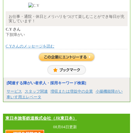
-----
時給 1,226円（実働4.5時間）
※基本給に加算して以下手当有（いずれも時
間額換算額）
お仕事・通院・休日とメリハリをつけて楽しむことができ毎日が充
・退職金相当手当 37円
実しています！
・賞与相当手当 127円
合計時給額 1,390円
C.Y さん
下肢障がい
※全ての求人において試用期間中も給与に変更はご
ざいません。
C.Yさんのメッセージを読む
[関連する障がい者求人・採用キーワード検索]
サービス
スタッフ関連
増収または増益中の企業
小腸機能障がい
車いす用エレベータ
東日本旅客鉄道株式会社（JR東日本）
08月04日更新