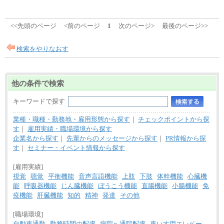
<<先頭のページ
<前のページ
1
次のページ>
最後のページ>>
検索をやりなおす
他の条件で検索
キーワードで探す
業種・職種・勤務地・雇用形態から探す
｜
チェックポイントから探
す
｜
雇用実績・職場環境から探す
企業名から探す
｜
先輩からのメッセージから探す
｜
PR情報から探
す
｜
セミナー・イベント情報から探す
[雇用実績]
視覚
聴覚
平衡機能
音声言語機能
上肢
下肢
体幹機能
心臓機
能
呼吸器機能
じん臓機能
ぼうこう機能
直腸機能
小腸機能
免
疫機能
肝臓機能
知的
精神
発達
その他
[職場環境]
自動車通勤
勤務時間の配慮
病院へ通院配慮
車いす用エレベー