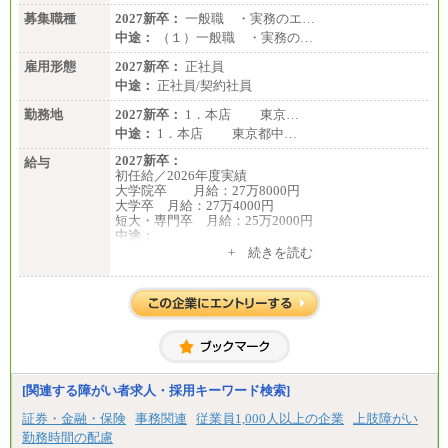
募集職種
2027新卒：
一般職 ・実務のエ…
中途：
（１）一般職 ・実務の…
雇用形態
2027新卒：
正社員
中途：
正社員/契約社員
勤務地
2027新卒：
1．本店 東京…
中途：
1．本店 東京都中…
2027新卒：
給与
初任給／2026年度実績
大学院卒 月給：27万8000円
大学卒 月給：27万4000円
短大・専門卒 月給：25万2000円
中途：
（１）（２）共通
+ 続きを読む
月給：24万0000円～34万8420円
※職務経験等を考慮し決定いたします。
※試用期間中も給与に変更はございません
[関連する障がい者求人・採用キーワード検索]
証券・金融・保険
事務関連
従業員1,000人以上の企業
上肢障がい
勤務時間の配慮