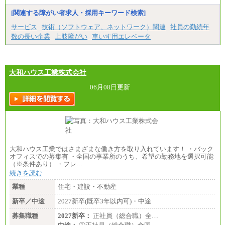
※1…東京都、埼玉県、千葉県、神奈川県
※2…大阪府、京都府、兵庫県、滋賀県
[関連する障がい者求人・採用キーワード検索]
※3…愛知県、静岡県
※4…北海道、宮城県、栃木県、群馬県、長野県、新
サービス
技術（ソフトウェア、ネットワーク）関連
社員の勤続年
潟県、富山県、石川県、岡山県、広島県、山口県、
数の長い企業
上肢障がい
車いす用エレベータ
香川県、福岡県
※5…青森県、鳥取県、島根県、愛媛県、高知県、大
分県、長崎県、熊本県、宮崎県、鹿児島県、沖縄
県、福島県、山形県
・月給には一律地域手当を含んだ金額を表示
大和ハウス工業株式会社
（一律地域手当：※1…36,000円、※2…33,000円、
※3…28,000円、※4…25,000円、※5…23,000円）
06月08日更新
・試用期間中も給与変更なし
●基幹職（地域限定社員）
・大学・院卒／月給185,000 円～219,000 円 ※勤務地
により異なる。
〈東京・神奈川〉219,000 円
〈大阪・兵庫〉209,000 円
大和ハウス工業ではさまざまな働き方を取り入れています！ ・バック
〈愛知〉194,500 円 〈福岡〉1
オフィスでの募集有 ・全国の事業所のうち、希望の勤務地を選択可能
85,000 円
（※条件あり） ・フレ…
続きを読む
・専門・短大卒／月給185,000 円～210,000 円 ※勤務
地により異なる。
業種
住宅・建設・不動産
〈東京・神奈川〉210,000 円
〈大阪・兵庫〉200,000 円
新卒／中途
2027新卒(既卒3年以内可)・中途
〈愛知〉194,500 円 〈福
岡〉185,000円
募集職種
2027新卒：
正社員（総合職）全…