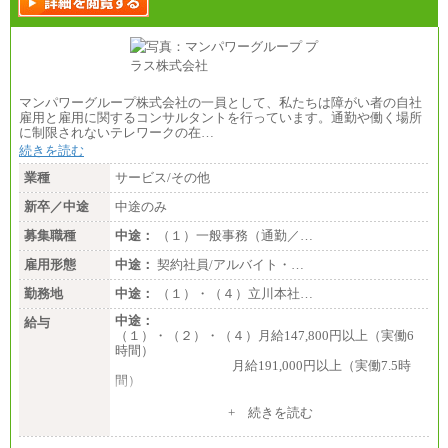
マンパワーグループ株式会社の一員として、私たちは障がい者の自社
雇用と雇用に関するコンサルタントを行っています。通勤や働く場所
に制限されないテレワークの在…
続きを読む
業種
サービス/その他
新卒／中途
中途のみ
募集職種
中途：
（１）一般事務（通勤／…
雇用形態
中途：
契約社員/アルバイト・…
勤務地
中途：
（１）・（４）立川本社…
中途：
給与
（１）・（２）・（４）月給147,800円以上（実働6
時間）
月給191,000円以上（実働7.5時
間）
（３）月給191,000円以上（実働7.5時間）
+ 続きを読む
（５）月給147,800円以上（実働6時間）