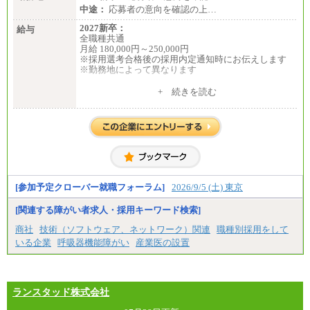
中途：
応募者の意向を確認の上…
2027新卒：
給与
全職種共通
月給 180,000円～250,000円
※採用選考合格後の採用内定通知時にお伝えします
※勤務地によって異なります
中途：
+ 続きを読む
全職種共通
月給 200,000円～250,000円
入社時の処遇は経験・能力を考慮の上、当社規程に
より決定します。
具体的な金額は採用選考合格後に採用内定通知時に
お伝えします。
[参加予定クローバー就職フォーラム]
2026/9/5 (土) 東京
[関連する障がい者求人・採用キーワード検索]
商社
技術（ソフトウェア、ネットワーク）関連
職種別採用をして
いる企業
呼吸器機能障がい
産業医の設置
ランスタッド株式会社