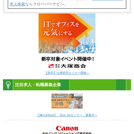
求人検索
ならクローバーナビへ。
【新卒】仕事研究セミナー開催！
注目求人・転職募集企業
【〓SoftBank】「Real Jobセミナー」募集中！