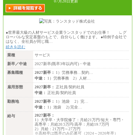
07月28日更新
●世界最大級の人材サービス企業ランスタッドでのお仕事！ ∟グ
ローバルな安定基盤のもとで、自分らしく働けます。 ●特例子会社で
はなく、全社員が同じ職…
続きを読む
業種
サービス
新卒／中途
2027新卒(既卒3年以内可)・中途
募集職種
2027新卒：
1）労務事務…契約…
中途：
1）労務事務 2）人材…
雇用形態
2027新卒：
正社員/契約社員
中途：
正社員/契約社員
勤務地
2027新卒：
1）池袋 2）完…
中途：
1）池袋 2) 完全…
2027新卒：
給与
1）大学卒・大学院修了：月給21万円/短大・専門・
高専卒：月給20.5万円/高卒：月給19.7万円
2）月給：21万円～27万円
※高校卒は既卒のみ応募可（2024～2026年卒）