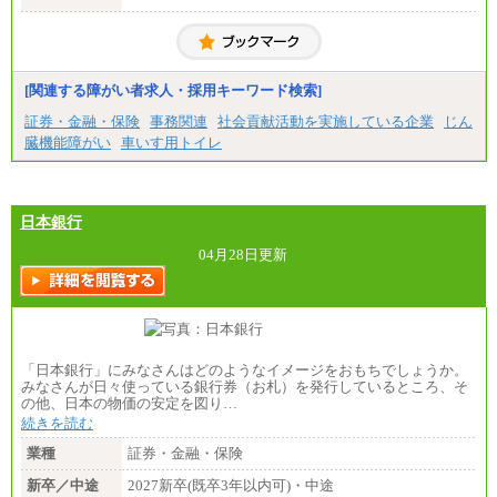
月給20万2000円～23万4000円（勤務地により異な
る）
固定残業／なし 試用期間／あり（6か月）
※試用期間中も給与に変更はございません。
[関連する障がい者求人・採用キーワード検索]
証券・金融・保険
事務関連
社会貢献活動を実施している企業
じん
臓機能障がい
車いす用トイレ
日本銀行
04月28日更新
「日本銀行」にみなさんはどのようなイメージをおもちでしょうか。
みなさんが日々使っている銀行券（お札）を発行しているところ、そ
の他、日本の物価の安定を図り…
続きを読む
業種
証券・金融・保険
新卒／中途
2027新卒(既卒3年以内可)・中途