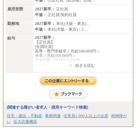
中途：
①正社員（総合職）全国…
※基本給のみ（地域手当なし）
※試用期間中も給与変更なし
雇用形態
2027新卒：
正社員
中途：
中途：
正社員/契約社員
【阪急交通社】
◆正社員/総合職
勤務地
2027新卒：
本社(大阪・東京)…
月給250,000円～(※1)、247,000円～(※2)、242,000円
中途：
本社(大阪・東京)：2…
～(※3)、239,000円～(※4)、237,000円～（※5）
・月給は一律地域手当を含んだ金額を表示
2027新卒：
給与
（※1…36,000円、※2…33,000円、※3…28,000円、
【正社員】
※4…25,000円、※5…23,000円）
[全国社員]
・試用期間中も給与変更なし
高専・専門学校卒／月給348,000円～
大卒／月給350,000円～
◆正社員/基幹職
大学院卒／月給362,000円～
〈東京・神奈川〉月給219,000 円～ 〈大阪・兵庫〉
[地域社員]月給295,000円～
+ 続きを読む
月給209,000 円～
中途：
〈愛知〉月給194,500 円～ 〈福岡〉月給185,000 円～
【正社員】
・一律地域手当なし
[全国社員]月給348,000円～
・試用期間中も給与変更なし
[地域社員]月給295,000円～
※試用期間中も給与に変更はございません
◆契約社員
【契約社員】月給200,000円～
月給187,500円～(※1)、184,000円～(※2)、180,500円
～(※3)、170,500～(※4)、168,000円～（※5）
※1…東京都、埼玉県、千葉県、神奈川県
[関連する障がい者求人・採用キーワード検索]
※2…大阪府、京都府、兵庫県、滋賀県
住宅・建設・不動産
事務関連
従業員1,000人以上の企業
精神障が
※3…愛知県、静岡県
※4…北海道、宮城県、栃木県、群馬県、長野県、新
い
拡大読書機器
潟県、富山県、石川県、岡山県、広島県、山口県、
香川県、福岡県
※5…青森県、鳥取県、島根県、愛媛県、高知県、大