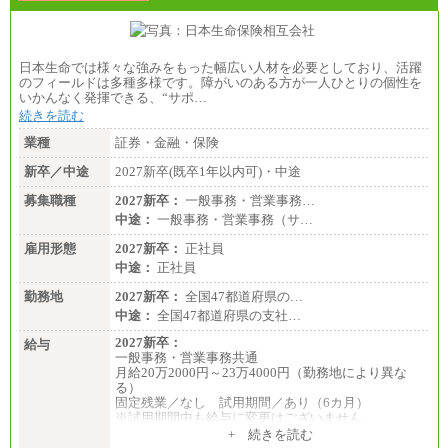
日本生命では様々な強みをもった幅広い人材を必要としており、活躍
のフィールドは多種多様です。障がいのある方が一人ひとりの個性を
いかんなく発揮できる、“サポ…
続きを読む
業種
証券・金融・保険
新卒／中途
2027新卒(既卒1年以内可)・中途
募集職種
2027新卒：
一般事務・営業事務…
中途：
一般事務・営業事務（サ…
雇用形態
2027新卒：
正社員
中途：
正社員
勤務地
2027新卒：
全国47都道府県の…
中途：
全国47都道府県の支社…
2027新卒：
給与
一般事務・営業事務共通
月給20万2000円～23万4000円（勤務地により異な
る）
固定残業／なし 試用期間／あり（6カ月）
※試用期間中も給与に変更はございません
中途：
+ 続きを読む
一般事務・営業事務共通