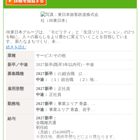
JR東日本グループは、「モビリティ」と「生活ソリューション」の2つ
を軸に、人々の暮らしをより豊かに変えていくことを目指していま
す。 新たなまちづくり、未…
続きを読む
業種
サービス/その他
新卒／中途
2027新卒(既卒3年以内可)・中途
募集職種
2027新卒：
(1)総合職 (2…
中途：
（１）総合職 （２）地…
雇用形態
2027新卒：
正社員
中途：
正社員
勤務地
2027新卒：
事業エリア 青森、…
中途：
事業エリア 青森、岩手…
2027新卒：
給与
全職種共通
初任給
（月給）254,000円～
※居住地、最終学歴などにより異なります。