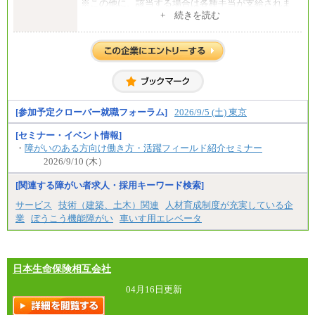
※この他に、該当する場合は各種手当が支給されま
す。
+ 続きを読む
※試用期間中も給与に変更はございません。
中途：
全職種共通
初任給／月給263,000円～
※居住地、年齢により異なります。
※この他に、該当する場合は各種手当が支給されま
す。
※試用期間中も給与に変更はございません
[参加予定クローバー就職フォーラム]
2026/9/5 (土) 東京
[セミナー・イベント情報]
・
障がいのある方向け働き方・活躍フィールド紹介セミナー
2026/9/10 (木）
[関連する障がい者求人・採用キーワード検索]
サービス
技術（建築、土木）関連
人材育成制度が充実している企
業
ぼうこう機能障がい
車いす用エレベータ
日本生命保険相互会社
04月16日更新