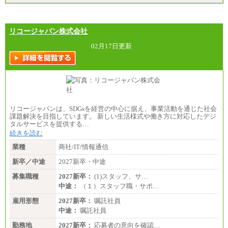
リコージャパン株式会社
02月17日更新
リコージャパンは、SDGsを経営の中心に据え、事業活動を通じた社会
課題解決を目指しています。 新しい生活様式や働き方に対応したデジ
タルサービスを提供する…
続きを読む
業種
商社/IT/情報通信
新卒／中途
2027新卒・中途
募集職種
2027新卒：
(1)スタッフ、サ…
中途：
（１）スタッフ職・サポ…
雇用形態
2027新卒：
嘱託社員
中途：
嘱託社員
勤務地
2027新卒：
応募者の意向を確認…