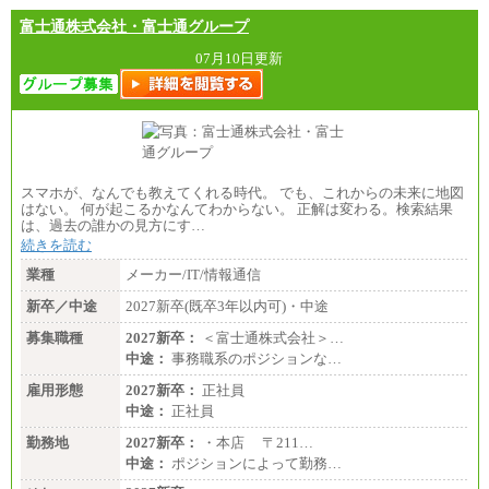
分県、長崎県、熊本県、宮崎県、鹿児島県、沖縄
富士通株式会社・富士通グループ
県、福島県、山形県
07月10日更新
◆パート・アルバイト
時給制：最低時給額 1,050円～ ※勤務地により異な
る。
【エアサーブ】
月給223,000円～
・試用期間中も給与変更なし
スマホが、なんでも教えてくれる時代。 でも、これからの未来に地図
はない。 何が起こるかなんてわからない。 正解は変わる。検索結果
は、過去の誰かの見方にす…
続きを読む
業種
メーカー/IT/情報通信
新卒／中途
2027新卒(既卒3年以内可)・中途
募集職種
2027新卒：
＜富士通株式会社＞…
中途：
事務職系のポジションな…
雇用形態
2027新卒：
正社員
中途：
正社員
勤務地
2027新卒：
・本店 〒211…
中途：
ポジションによって勤務…