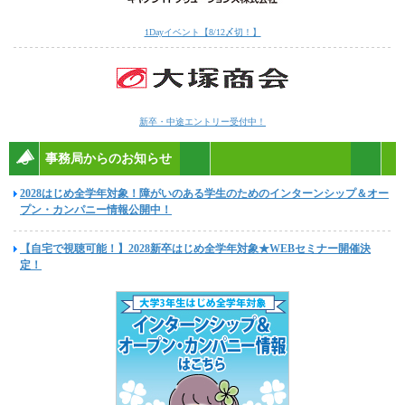
1Dayイベント【8/12〆切！】
新卒・中途エントリー受付中！
事務局からのお知らせ
2028はじめ全学年対象！障がいのある学生のためのインターンシップ＆オー
プン・カンパニー情報公開中！
【自宅で視聴可能！】2028新卒はじめ全学年対象★WEBセミナー開催決
定！