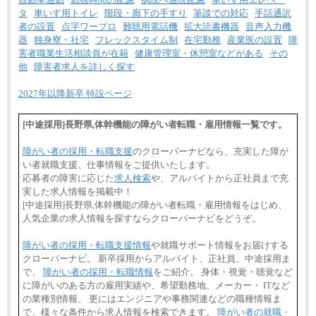
タ
車いす用トイレ
階段・廊下の手すり
筆談での対応
手話通訳
者の設置
点字ワープロ
難聴用電話機
拡大読書機器
音声入力機
器
独身寮・社宅
フレックスタイム制
在宅勤務
産業医の設置
障
害者職業生活相談員が在籍
健康管理室・休憩室などがある
その
他
障害者求人を詳しく探す
2027年以降新卒 特設ページ
[中途採用]長野県,体幹機能の障がい者転職・雇用情報一覧です。
障がい者の採用・転職支援
のクローバーナビなら、充実した障が
い者就職支援、仕事情報をご提供いたします。
応募者の障害に応じた
求人検索
や、アルバイトから正社員まで充
実した求人情報を掲載中！
[中途採用]長野県,体幹機能の障がい者転職・雇用情報をはじめ、
人気企業の求人情報を探すならクローバーナビをどうぞ。
障がい者の採用・転職支援情報
や就職サポート情報をお届けする
クローバーナビ。 新卒採用からアルバイト、正社員、中途採用ま
で、
障がい者の採用・転職情報
をご紹介。 身体・視覚・聴覚など
に障がいのある方の雇用実績や、希望勤務地、メーカー・ ITなど
の業種別情報、 更にはエンジニアや事務関連などの職種情報ま
で、様々な条件から求人情報を検索できます。
障がい者の就職・