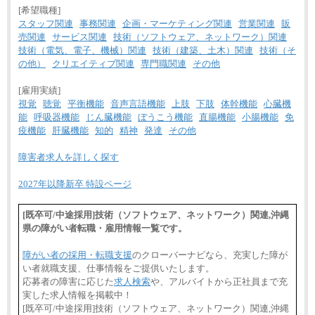
[希望職種]
スタッフ関連
事務関連
企画・マーケティング関連
営業関連
販
売関連
サービス関連
技術（ソフトウェア、ネットワーク）関連
技術（電気、電子、機械）関連
技術（建築、土木）関連
技術（そ
の他）
クリエイティブ関連
専門職関連
その他
[雇用実績]
視覚
聴覚
平衡機能
音声言語機能
上肢
下肢
体幹機能
心臓機
能
呼吸器機能
じん臓機能
ぼうこう機能
直腸機能
小腸機能
免
疫機能
肝臓機能
知的
精神
発達
その他
障害者求人を詳しく探す
2027年以降新卒 特設ページ
[既卒可/中途採用]技術（ソフトウェア、ネットワーク）関連,沖縄
県の障がい者転職・雇用情報一覧です。
障がい者の採用・転職支援
のクローバーナビなら、充実した障が
い者就職支援、仕事情報をご提供いたします。
応募者の障害に応じた
求人検索
や、アルバイトから正社員まで充
実した求人情報を掲載中！
[既卒可/中途採用]技術（ソフトウェア、ネットワーク）関連,沖縄