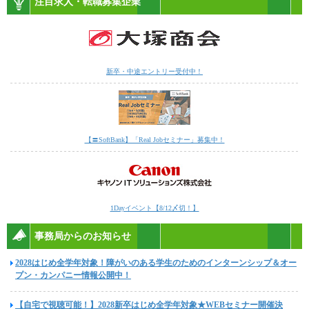
注目求人・転職募集企業
新卒・中途エントリー受付中！
【〓SoftBank】「Real Jobセミナー」募集中！
1Dayイベント【8/12〆切！】
事務局からのお知らせ
2028はじめ全学年対象！障がいのある学生のためのインターンシップ＆オー
プン・カンパニー情報公開中！
【自宅で視聴可能！】2028新卒はじめ全学年対象★WEBセミナー開催決