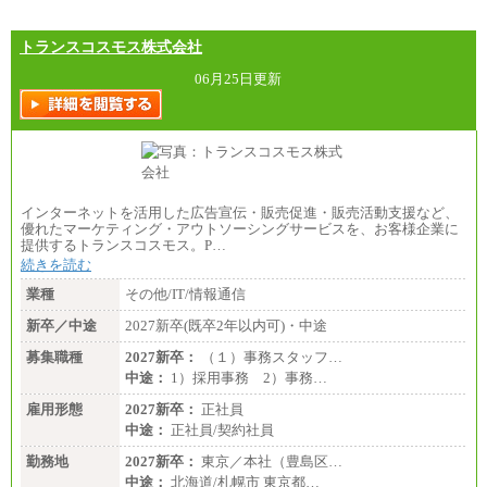
トランスコスモス株式会社
06月25日更新
インターネットを活用した広告宣伝・販売促進・販売活動支援など、
優れたマーケティング・アウトソーシングサービスを、お客様企業に
提供するトランスコスモス。P…
続きを読む
業種
その他/IT/情報通信
新卒／中途
2027新卒(既卒2年以内可)・中途
募集職種
2027新卒：
（１）事務スタッフ…
中途：
1）採用事務 2）事務…
雇用形態
2027新卒：
正社員
中途：
正社員/契約社員
勤務地
2027新卒：
東京／本社（豊島区…
中途：
北海道/札幌市 東京都…