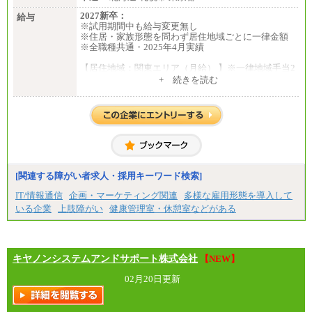
2027新卒：
給与
※試用期間中も給与変更無し
※住居・家族形態を問わず居住地域ごとに一律金額
※全職種共通・2025年4月実績
【居住地域：関東エリア（月給） 】※一律地域手当2
5,000円含む
+ 続きを読む
大学院卒：276,100円
大学卒：250,000円
高専卒：244,800円
短大・専門3年制卒：235,300円
短大・専門2年制卒：222,600円
専門1年制卒：212,900円
【居住地域：関西エリア（月給） 】※一律地域手当1
5,000円含む
[関連する障がい者求人・採用キーワード検索]
大学院卒：266,100円
大学卒：240,000円
IT/情報通信
企画・マーケティング関連
多様な雇用形態を導入して
高専卒：234,800円
いる企業
上肢障がい
健康管理室・休憩室などがある
短大・専門3年制卒：225,300円
短大・専門2年制卒：212,600円
専門1年制卒：202,900円
中途：
【全職種共通】
キヤノンシステムアンドサポート株式会社
【NEW】
〔正社員〕
月給212,900円～330,000円
02月20日更新
※実務経験に応じてご相談させていただきます（上
記金額を超える可能性あり）
※職種8）を除き、正社員の場合勤務地は本社のみと