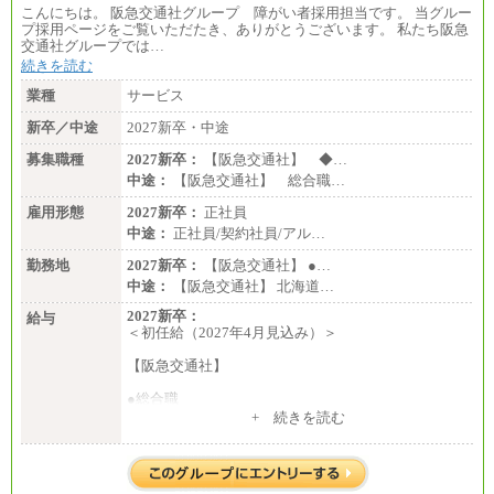
こんにちは。 阪急交通社グループ 障がい者採用担当です。 当グルー
プ採用ページをご覧いただたき、ありがとうございます。 私たち阪急
交通社グループでは…
続きを読む
業種
サービス
新卒／中途
2027新卒・中途
募集職種
2027新卒：
【阪急交通社】 ◆…
中途：
【阪急交通社】 総合職…
雇用形態
2027新卒：
正社員
中途：
正社員/契約社員/アル…
勤務地
2027新卒：
【阪急交通社】 ●…
中途：
【阪急交通社】 北海道…
2027新卒：
給与
＜初任給（2027年4月見込み）＞
【阪急交通社】
●総合職
・大学・院卒
+ 続きを読む
月給250,000円(※1)、247,000円(※2)、242,000円
(※3)、239,000円(※4)、237,000円（※5）
・専門・短大卒