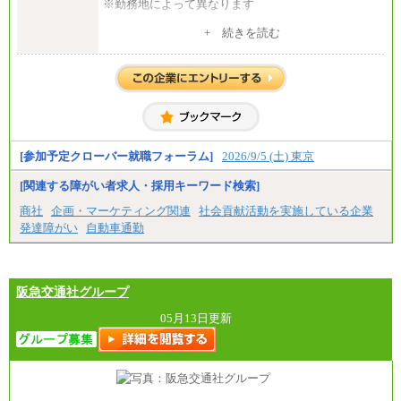
※勤務地によって異なります
中途：
+ 続きを読む
全職種共通
月給 200,000円～250,000円
入社時の処遇は経験・能力を考慮の上、当社規程に
より決定します。
具体的な金額は採用選考合格後に採用内定通知時に
お伝えします。
[参加予定クローバー就職フォーラム]
2026/9/5 (土) 東京
[関連する障がい者求人・採用キーワード検索]
商社
企画・マーケティング関連
社会貢献活動を実施している企業
発達障がい
自動車通勤
阪急交通社グループ
05月13日更新