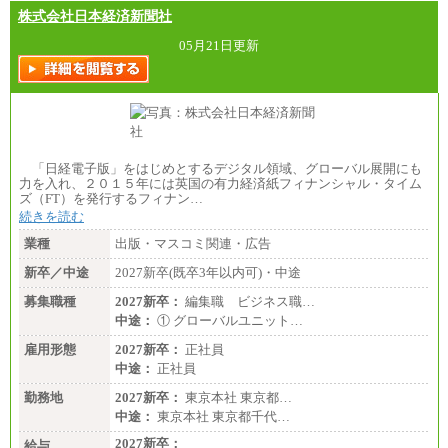
株式会社日本経済新聞社
05月21日更新
「日経電子版」をはじめとするデジタル領域、グローバル展開にも
力を入れ、２０１５年には英国の有力経済紙フィナンシャル・タイム
ズ（FT）を発行するフィナン…
続きを読む
業種
出版・マスコミ関連・広告
新卒／中途
2027新卒(既卒3年以内可)・中途
募集職種
2027新卒：
編集職 ビジネス職…
中途：
① グローバルユニット…
雇用形態
2027新卒：
正社員
中途：
正社員
勤務地
2027新卒：
東京本社 東京都…
中途：
東京本社 東京都千代…
2027新卒：
給与