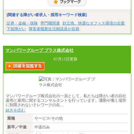
潟県、富山県、石川県、岡山県、広島県、山口県、
香川県、福岡県
※5…青森県、鳥取県、島根県、愛媛県、高知県、大
[関連する障がい者求人・採用キーワード検索]
分県、長崎県、熊本県、宮崎県、鹿児島県、沖縄
県、福島県、山形県
証券・金融・保険
専門職関連
好立地、快適なオフィス環境の企業
下肢障がい
障害者職業生活相談員が在籍
◆パート・アルバイト
時給制：最低時給額 1,050円～ ※勤務地により異な
る。
【エアサーブ】
マンパワーグループ プラス株式会社
月給223,000円～
・試用期間中も給与変更なし
07月15日更新
マンパワーグループ株式会社の一員として、私たちは障がい者の自社
雇用と雇用に関するコンサルタントを行っています。通勤や働く場所
に制限されないテレワークの在…
続きを読む
業種
サービス/その他
新卒／中途
中途のみ