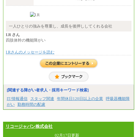
エリアコース(一定地域であれば移動可能なコース)
大学院卒 月給264,000円／大学卒 月給250,000円／短
大・高専・専門卒 月給225,000円
※試用期間中も給与に変更はございません
中途：
月給：250,000円～400,000円
一人ひとりの強みを尊重し、成長を後押ししてくれる会社
想定年収：4,000,000円～6,000,000円
※試用期間中も給与に変更はございません。
I.R さん
四肢体幹の機能障がい
I.Rさんのメッセージを読む
[関連する障がい者求人・採用キーワード検索]
IT/情報通信
スタッフ関連
年間休日120日以上の企業
呼吸器機能障
がい
勤務時間の配慮
リコージャパン株式会社
02月17日更新