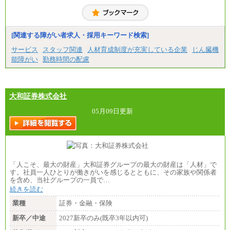
月給229,500円(※1)、226,500円(※2)、221,500円
(※3)、218,500円(※4)、216,500円（※5）
※1…東京都、埼玉県、千葉県、神奈川県
※2…大阪府、京都府、兵庫県、滋賀県
[関連する障がい者求人・採用キーワード検索]
※3…愛知県、静岡県
※4…北海道、宮城県、栃木県、群馬県、長野県、新
サービス
スタッフ関連
人材育成制度が充実している企業
じん臓機
潟県、富山県、石川県、岡山県、広島県、山口県、
能障がい
勤務時間の配慮
香川県、福岡県
※5…青森県、鳥取県、島根県、愛媛県、高知県、大
分県、長崎県、熊本県、宮崎県、鹿児島県、沖縄
県、福島県、山形県
・月給には一律地域手当を含んだ金額を表示
大和証券株式会社
（一律地域手当：※1…36,000円、※2…33,000円、
※3…28,000円、※4…25,000円、※5…23,000円）
05月09日更新
・試用期間中も給与変更なし
●基幹職（地域限定社員）
・大学・院卒／月給185,000 円～219,000 円 ※勤務地
により異なる。
〈東京・神奈川〉219,000 円
「人こそ、最大の財産」大和証券グループの最大の財産は「人材」で
〈大阪・兵庫〉209,000 円
す。社員一人ひとりが働きがいを感じるとともに、その家族や関係者
〈愛知〉194,500 円 〈福岡〉1
を含め、当社グループの一員で…
85,000 円
続きを読む
・専門・短大卒／月給185,000 円～210,000 円 ※勤務
業種
証券・金融・保険
地により異なる。
〈東京・神奈川〉210,000 円
新卒／中途
2027新卒のみ(既卒3年以内可)
〈大阪・兵庫〉200,000 円