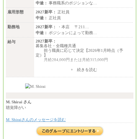
中途：
事務職系のポジションな…
雇用形態
2027新卒：
正社員
中途：
正社員
勤務地
2027新卒：
・本店 〒211…
中途：
ポジションによって勤務…
2027新卒：
給与
募集各社・全職種共通
担う職責に応じて決定【2026年1月時点（予
定）】
月給284,000円または月給315,000円
※入社後早期から、自律的な業務遂行が求めら
+ 続きを読む
れる職務を担う方については、月額給与315,000円で
す。
なお、高度なスキルや専門性を持ち、より高
い職責を担う方については、さらに高い金額を個別
に設定します。
※習熟度を上げるための育成が一定期間必要で
上司の指示に基づき職務を遂行する方については、
M. Shirai さん
月額給与284,000円となります。
聴覚障がい
※個別に設定する給与については、選考の過程
で決定していきます。
M. Shiraiさんのメッセージを読む
※上記に加え、所定労働時間外に勤務をした場
合には、時間外勤務手当を支給します。
※試用期間中も給与に変更はございません。
中途：