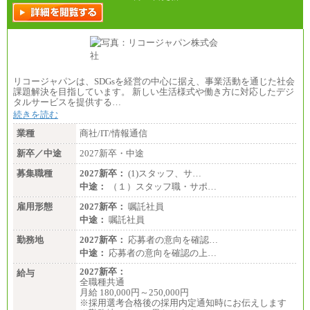
リコージャパンは、SDGsを経営の中心に据え、事業活動を通じた社会
課題解決を目指しています。 新しい生活様式や働き方に対応したデジ
タルサービスを提供する…
続きを読む
業種
商社/IT/情報通信
新卒／中途
2027新卒・中途
募集職種
2027新卒：
(1)スタッフ、サ…
中途：
（１）スタッフ職・サポ…
雇用形態
2027新卒：
嘱託社員
中途：
嘱託社員
勤務地
2027新卒：
応募者の意向を確認…
中途：
応募者の意向を確認の上…
2027新卒：
給与
全職種共通
月給 180,000円～250,000円
※採用選考合格後の採用内定通知時にお伝えします