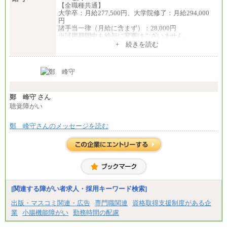
【全職種共通】
大学卒：月給277,500円、大学院修了：月給294,000
円
諸手当一律（月給に含まず）：28,000円
※試用期間中も給与に変更はございません
中途：
+ 続きを読む
【全職種共通】
月給370,000円～
※経験・能力等を考慮の上、当社規定により決定し
ます。
※試用期間中も給与に変更はございません。
※想定年収 6,000,000円～（住居費補助、子手当など
の各種手当を含む金額です）
鄭 峰守 さん
聴覚障がい
鄭 峰守さんのメッセージを読む
[関連する障がい者求人・採用キーワード検索]
出版・マスコミ関連・広告
専門職関連
資格取得支援制度がある企
業
小腸機能障がい
勤務時間の配慮