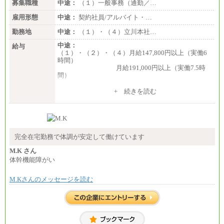
募集職種
中途：
（１）一般事務（通勤／…
雇用形態
中途：
契約社員/アルバイト・…
勤務地
中途：
（１）・（４）立川本社…
中途：
給与
（１）・（２）・（４）月給147,800円以上（実働6
時間）
月給191,000円以上（実働7.5時
間）
（３）月給191,000円以上（実働7.5時間）
+ 続きを読む
（５）月給147,800円以上（実働6時間）
-----
時給 1,226円（実働4.5時間）
※基本給に加算して以下手当有（いずれも時
間額換算額）
完全在宅勤務で体調が安定して働けています
・退職金相当手当 37円
・賞与相当手当 127円
M.K さん
合計時給額 1,390円
体幹機能障がい
※全ての求人において試用期間中も給与に変更はご
M.Kさんのメッセージを読む
ざいません。