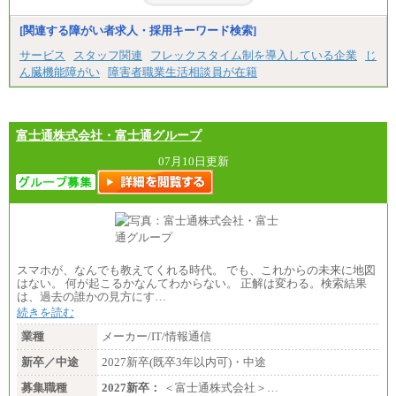
[関連する障がい者求人・採用キーワード検索]
サービス
スタッフ関連
フレックスタイム制を導入している企業
じ
ん臓機能障がい
障害者職業生活相談員が在籍
富士通株式会社・富士通グループ
07月10日更新
スマホが、なんでも教えてくれる時代。 でも、これからの未来に地図
はない。 何が起こるかなんてわからない。 正解は変わる。検索結果
は、過去の誰かの見方にす…
続きを読む
業種
メーカー/IT/情報通信
新卒／中途
2027新卒(既卒3年以内可)・中途
募集職種
2027新卒：
＜富士通株式会社＞…