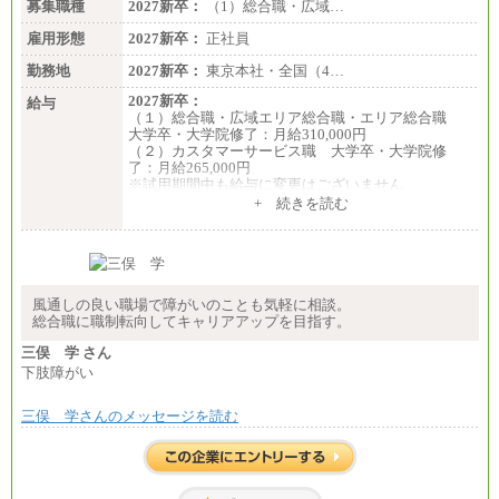
募集職種
〈愛知〉194,500 円 〈福
2027新卒：
（1）総合職・広域…
岡〉185,000円
雇用形態
2027新卒：
正社員
※基本給のみ（地域手当なし）
勤務地
2027新卒：
東京本社・全国（4…
※試用期間中も給与変更なし
中途：
2027新卒：
給与
【阪急交通社】
（１）総合職・広域エリア総合職・エリア総合職
◆正社員/総合職
大学卒・大学院修了：月給310,000円
月給250,000円～(※1)、247,000円～(※2)、242,000円
（２）カスタマーサービス職 大学卒・大学院修
～(※3)、239,000円～(※4)、237,000円～（※5）
了：月給265,000円
・月給は一律地域手当を含んだ金額を表示
※試用期間中も給与に変更はございません
（※1…36,000円、※2…33,000円、※3…28,000円、
+ 続きを読む
※4…25,000円、※5…23,000円）
・試用期間中も給与変更なし
◆正社員/基幹職
〈東京・神奈川〉月給219,000 円～ 〈大阪・兵庫〉
月給209,000 円～
風通しの良い職場で障がいのことも気軽に相談。
〈愛知〉月給194,500 円～ 〈福岡〉月給185,000 円～
総合職に職制転向してキャリアアップを目指す。
・一律地域手当なし
・試用期間中も給与変更なし
三俣 学 さん
下肢障がい
◆契約社員
月給187,500円～(※1)、184,000円～(※2)、180,500円
～(※3)、170,500～(※4)、168,000円～（※5）
三俣 学さんのメッセージを読む
※1…東京都、埼玉県、千葉県、神奈川県
※2…大阪府、京都府、兵庫県、滋賀県
※3…愛知県、静岡県
※4…北海道、宮城県、栃木県、群馬県、長野県、新