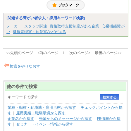
＜募集各社・全職種共通＞
月給21万円以上～
※試用期間中の給与に変更はありません。
[関連する障がい者求人・採用キーワード検索]
※経験・能力を考慮し、当社規定により決定いたし
メーカー
スタッフ関連
資格取得支援制度がある企業
心臓機能障が
ます。
い
健康管理室・休憩室などがある
<<先頭のページ
<前のページ
1
次のページ>
最後のページ>>
検索をやりなおす
他の条件で検索
キーワードで探す
業種・職種・勤務地・雇用形態から探す
｜
チェックポイントから探
す
｜
雇用実績・職場環境から探す
企業名から探す
｜
先輩からのメッセージから探す
｜
PR情報から探
す
｜
セミナー・イベント情報から探す