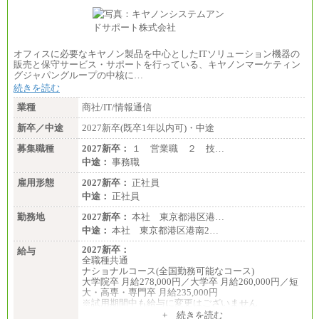
なります
※交通費：月5万円まで
〔契約社員〕
札幌 ：時給1,100円～1,450円
オフィスに必要なキヤノン製品を中心としたITソリューション機器の
東京 ：時給1,226円～1,400円
販売と保守サービス・サポートを行っている、キヤノンマーケティン
横浜 ：時給1,225円～
グジャパングループの中核に…
川口 ：時給1,150円～
続きを読む
大阪 ：時給1,177円～1,400円
佐世保：時給1,035円～
業種
商社/IT/情報通信
沖縄 ：時給1,025円～1,350円
※給与は実務経験・職種・配属部署によって異なり
新卒／中途
2027新卒(既卒1年以内可)・中途
ます
※交通費：月5万円まで
募集職種
2027新卒：
１ 営業職 ２ 技…
中途：
事務職
雇用形態
2027新卒：
正社員
中途：
正社員
勤務地
2027新卒：
本社 東京都港区港…
中途：
本社 東京都港区港南2…
2027新卒：
給与
全職種共通
ナショナルコース(全国勤務可能なコース)
大学院卒 月給278,000円／大学卒 月給260,000円／短
大・高専・専門卒 月給235,000円
※試用期間中も給与に変更はございません
+ 続きを読む