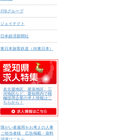
JTBグループ
ジェイテクト
日本経済新聞社
東日本旅客鉄道（JR東日本）
名古屋地区、尾張地区、三
河地区など、愛知県内で積
極採用企業の求人情報はこ
ちらから！
障がい者雇用をお考えの人事
ご担当者様 広告掲載・資料
請求はこちら