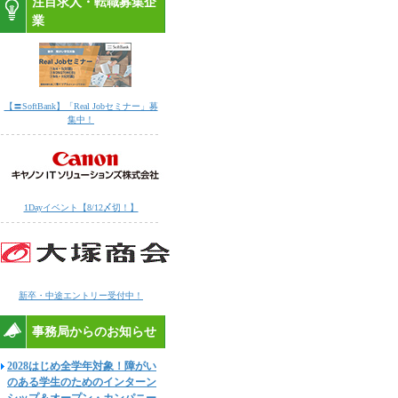
注目求人・転職募集企
業
【〓SoftBank】「Real Jobセミナー」募
集中！
1Dayイベント【8/12〆切！】
新卒・中途エントリー受付中！
事務局からのお知らせ
2028はじめ全学年対象！障がい
のある学生のためのインターン