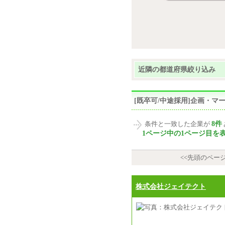
近隣の都道府県絞り込み
[既卒可/中途採用]企画・
8件
条件と一致した企業が
1ページ中の1ページ目を
<<先頭のペー
株式会社ジェイテクト