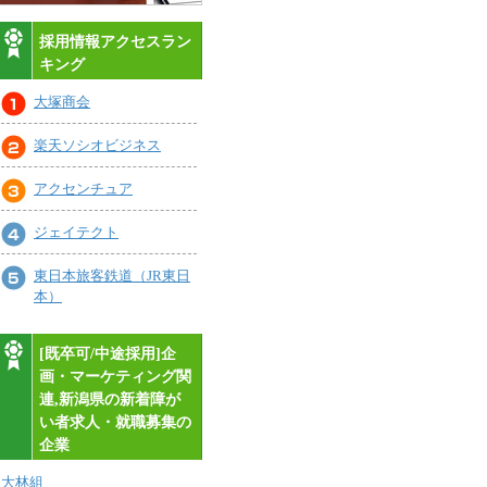
採用情報アクセスラン
キング
大塚商会
楽天ソシオビジネス
アクセンチュア
ジェイテクト
東日本旅客鉄道（JR東日
本）
[既卒可/中途採用]企
画・マーケティング関
連,新潟県の新着障が
い者求人・就職募集の
企業
大林組