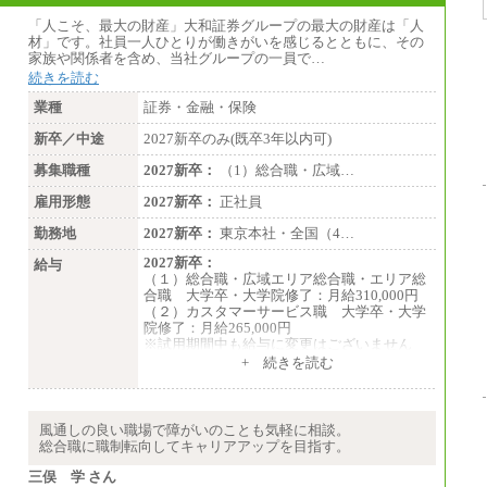
「人こそ、最大の財産」大和証券グループの最大の財産は「人
材」です。社員一人ひとりが働きがいを感じるとともに、その
家族や関係者を含め、当社グループの一員で…
続きを読む
業種
証券・金融・保険
新卒／中途
2027新卒のみ(既卒3年以内可)
募集職種
2027新卒：
（1）総合職・広域…
雇用形態
2027新卒：
正社員
勤務地
2027新卒：
東京本社・全国（4…
2027新卒：
給与
（１）総合職・広域エリア総合職・エリア総
合職 大学卒・大学院修了：月給310,000円
（２）カスタマーサービス職 大学卒・大学
院修了：月給265,000円
※試用期間中も給与に変更はございません
+ 続きを読む
風通しの良い職場で障がいのことも気軽に相談。
総合職に職制転向してキャリアアップを目指す。
三俣 学 さん