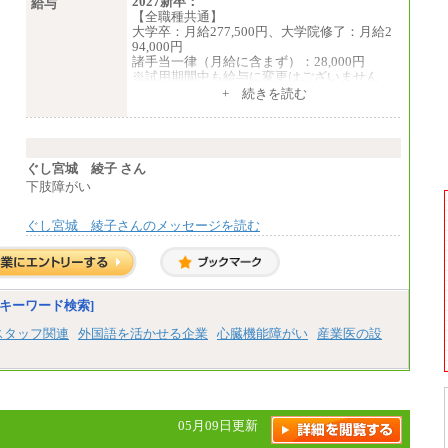
2027新卒：
給与
【全職種共通】
大学卒：月給277,500円、大学院修了：月給2
94,000円
諸手当一律（月給に含まず）：28,000円
※試用期間中も給与に変更はございません
中途：
+ 続きを読む
【全職種共通】
月給370,000円～
※経験・能力等を考慮の上、当社規定により
決定します。
※試用期間中も給与に変更はございません。
ぐし宮城 綾子 さん
※想定年収 6,000,000円～（住居費補助、子
下肢障がい
手当などの各種手当を含む金額です）
ぐし宮城 綾子さんのメッセージを読む
キーワード検索]
スタッフ関連
外国語を活かせる企業
心臓機能障がい
産業医の設
05月09日更新