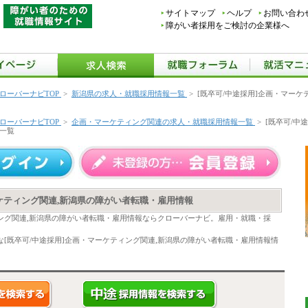
サイトマップ
ヘルプ
お問い合わ
障がい者採用をご検討の企業様へ
ローバーナビTOP
>
新潟県の求人・就職採用情報一覧
>
[既卒可/中途採用]企画・マーケ
ローバーナビTOP
>
企画・マーケティング関連の求人・就職採用情報一覧
>
[既卒可/中
一覧
ーケティング関連,新潟県の障がい者転職・雇用情報
ィング関連,新潟県の障がい者転職・雇用情報ならクローバーナビ。雇用・就職・採
。
[既卒可/中途採用]企画・マーケティング関連,新潟県の障がい者転職・雇用情報情