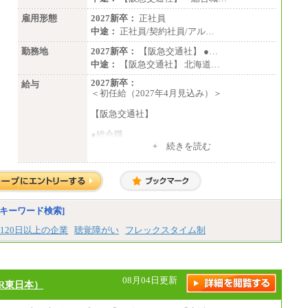
雇用形態
2027新卒：
正社員
中途：
正社員/契約社員/アル…
勤務地
2027新卒：
【阪急交通社】 ●…
中途：
【阪急交通社】 北海道…
2027新卒：
給与
＜初任給（2027年4月見込み）＞
【阪急交通社】
●総合職
・大学・院卒
+ 続きを読む
月給250,000円(※1)、247,000円(※2)、242,
000円(※3)、239,000円(※4)、237,000円（※
5）
・専門・短大卒
月給229,500円(※1)、226,500円(※2)、221,
キーワード検索]
500円(※3)、218,500円(※4)、216,500円（※
5）
120日以上の企業
聴覚障がい
フレックスタイム制
※1…東京都、埼玉県、千葉県、神奈川県
※2…大阪府、京都府、兵庫県、滋賀県
※3…愛知県、静岡県
※4…北海道、宮城県、栃木県、群馬県、長
08月04日更新
R東日本）
野県、新潟県、富山県、石川県、岡山県、広
島県、山口県、香川県、福岡県