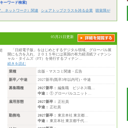
キーワード検索]
ア、ネットワーク）関連
シェアトップクラスを誇る企業
聴覚障が
05月21日更新
「日経電子版」をはじめとするデジタル領域、グローバル展
開にも力を入れ、２０１５年には英国の有力経済紙フィナンシ
ャル・タイムズ（FT）を発行するフィナン…
続きを読む
業種
出版・マスコミ関連・広告
新卒／中途
2027新卒(既卒3年以内可)・中途
募集職種
2027新卒：
編集職 ビジネス職…
中途：
① グローバルユニット…
雇用形態
2027新卒：
正社員
中途：
正社員
勤務地
2027新卒：
東京本社 東京都…
中途：
東京本社 東京都千代…