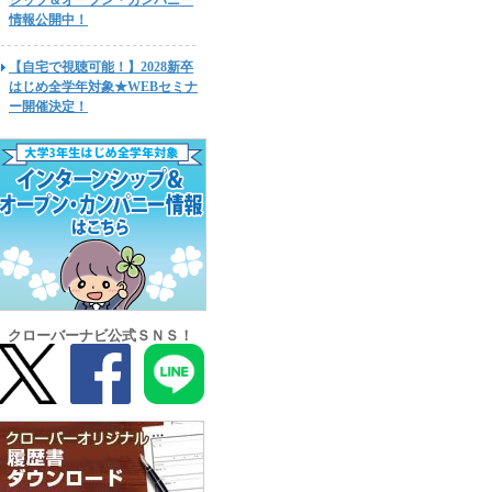
シップ＆オープン・カンパニー
情報公開中！
【自宅で視聴可能！】2028新卒
はじめ全学年対象★WEBセミナ
ー開催決定！
クローバーナビ公式ＳＮＳ！