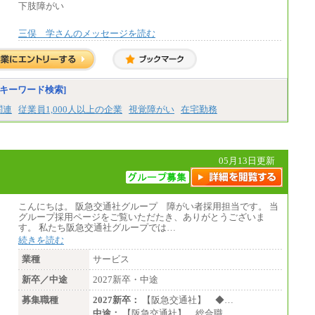
下肢障がい
三俣 学さんのメッセージを読む
キーワード検索]
関連
従業員1,000人以上の企業
視覚障がい
在宅勤務
05月13日更新
こんにちは。 阪急交通社グループ 障がい者採用担当です。 当
グループ採用ページをご覧いただたき、ありがとうございま
す。 私たち阪急交通社グループでは…
続きを読む
業種
サービス
新卒／中途
2027新卒・中途
募集職種
2027新卒：
【阪急交通社】 ◆…
中途：
【阪急交通社】 総合職…