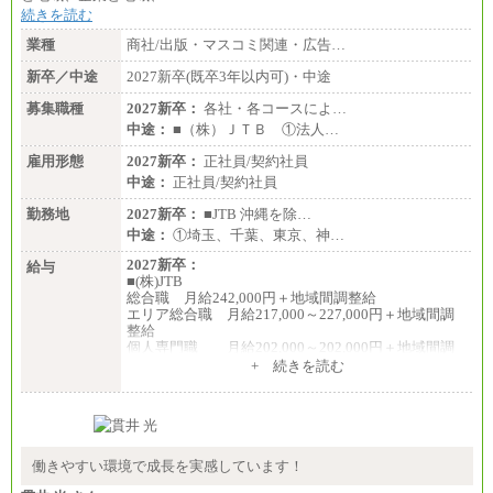
続きを読む
業種
商社/出版・マスコミ関連・広告…
新卒／中途
2027新卒(既卒3年以内可)・中途
募集職種
2027新卒：
各社・各コースによ…
中途：
■（株）ＪＴＢ ①法人…
雇用形態
2027新卒：
正社員/契約社員
中途：
正社員/契約社員
勤務地
2027新卒：
■JTB 沖縄を除…
中途：
①埼玉、千葉、東京、神…
2027新卒：
給与
■(株)JTB
総合職 月給242,000円＋地域間調整給
エリア総合職 月給217,000～227,000円＋地域間調
整給
個人専門職 月給202,000～202,000円＋地域間調
整給
+ 続きを読む
※詳細はJTBキャリアサイトよりご確認ください。
■(株)JTB商事
総合職 月給208,000～235,000円
エリア総合職 月給180,000～205,000円＋地域手当
※詳細はJTBキャリアサイトよりご確認ください。
働きやすい環境で成長を実感しています！