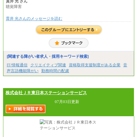
■(株)JTBパブリッシング ※2027年新卒募集終了
貫井 光 さん
総合職 月給271,000円
聴覚障害
■(株)JTBビジネストラベルソリューションズ
貫井 光さんのメッセージを読む
総合職 月給220,000～230,000円＋地域間調整給
エリア総合職 月給206,000円～214,000＋地域間調
整給
※詳細はJTBキャリアサイトよりご確認ください。
■(株)JTBコミュニケーションデザイン
総合職 月給230,000円
みなし残業手当：20,000円（一律支給）※みなし
残業手当の残業時間は10.43時間。
[関連する障がい者求人・採用キーワード検索]
※超過勤務手当：みなし残業時間を超える残業時
IT/情報通信
クリエイティブ関連
資格取得支援制度がある企業
音
間に応じて、時間外手当等を支給。
声言語機能障がい
勤務時間の配慮
エリアサポート職 月給188,000円
※超過勤務手当：残業時間については全額時間外
手当を支給。
株式会社ＪＲ東日本ステーションサービス
■（株）JTBグローバルマーケティング＆トラベル
総合職 月給242,000円＋地域間調整給
訪日事業職 月給202,000～227,000円＋地域間調整
07月03日更新
給
※詳細はJTBキャリアサイトよりご確認ください。
■(株)JTBビジネストランスフォーム
総合職 月給205,000～225,000円＋地域間調整給
エリア総合職 月給185,000円＋地域間調整給
※詳細はJTBキャリアサイトよりご確認ください。