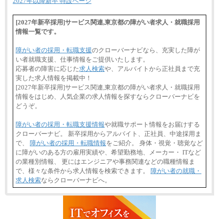
2027年以降新卒 特設ページ
[2027年新卒採用]サービス関連,東京都の障がい者求人・就職採用
情報一覧です。
障がい者の採用・転職支援
のクローバーナビなら、充実した障が
い者就職支援、仕事情報をご提供いたします。
応募者の障害に応じた
求人検索
や、アルバイトから正社員まで充
実した求人情報を掲載中！
[2027年新卒採用]サービス関連,東京都の障がい者求人・就職採用
情報をはじめ、人気企業の求人情報を探すならクローバーナビを
どうぞ。
障がい者の採用・転職支援情報
や就職サポート情報をお届けする
クローバーナビ。 新卒採用からアルバイト、正社員、中途採用ま
で、
障がい者の採用・転職情報
をご紹介。 身体・視覚・聴覚など
に障がいのある方の雇用実績や、希望勤務地、メーカー・ ITなど
の業種別情報、 更にはエンジニアや事務関連などの職種情報ま
で、様々な条件から求人情報を検索できます。
障がい者の就職・
求人検索
ならクローバーナビへ。