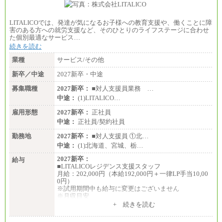
LITALICOでは、発達が気になるお子様への教育支援や、働くことに障
害のある方への就労支援など、そのひとりのライフステージに合わせ
た個別最適なサービス…
続きを読む
業種
サービス/その他
新卒／中途
2027新卒・中途
募集職種
2027新卒：
■対人支援員業務 …
中途：
(1)LITALICO…
雇用形態
2027新卒：
正社員
中途：
正社員/契約社員
勤務地
2027新卒：
■対人支援員 ①北…
中途：
(1)北海道、宮城、栃…
2027新卒：
給与
■LITALICOレジデンス支援スタッフ
月給：202,000円（本給192,000円＋一律LP手当10,00
0円）
※試用期間中も給与に変更はございません
※月収目安
月給：202,000円
+ 続きを読む
夜勤手当：28,000円（月4回）※1回7,000円、実際の
夜勤回数により変動