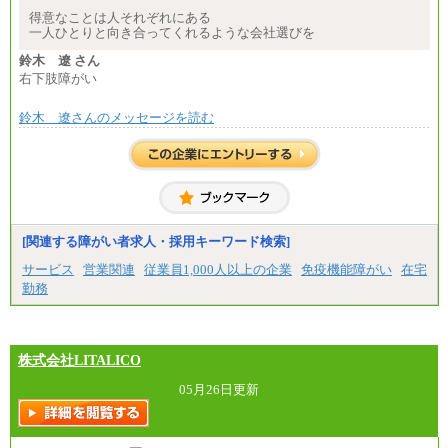
⑳月給205,000円以上
して算定した調整手当を加算した額
得意なことは人それぞれにある
㉑月給185,000 円以上
一人ひとりと向き合ってくれるような会社選びを
㉒月給185,000 円以上
※試用期間中も給与に変更はございません
㉓月給224,500円以上
鈴木 遼 さん
※全コース共通※ 能力・経験・勤務地などにより
右下肢障がい
異なります
※試用期間中も給与に変更はございません。
鈴木 遼さんのメッセージを読む
[関連する障がい者求人・採用キーワード検索]
サービス
営業関連
従業員1,000人以上の企業
免疫機能障がい
在宅
勤務
株式会社LITALICO
05月26日更新