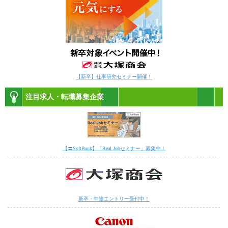
【新卒】仕事研究セミナー開催！
注目求人・転職募集企業
【〓SoftBank】「Real Jobセミナー」募集中！
新卒・中途エントリー受付中！