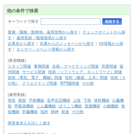
他の条件で検索
キーワードで探す
業種・職種・勤務地・雇用形態から探す
｜
チェックポイントから探
す
｜
雇用実績・職場環境から探す
企業名から探す
｜
先輩からのメッセージから探す
｜
PR情報から探
す
｜
セミナー・イベント情報から探す
[希望職種]
スタッフ関連
事務関連
企画・マーケティング関連
営業関連
販
売関連
サービス関連
技術（ソフトウェア、ネットワーク）関連
技術（電気、電子、機械）関連
技術（建築、土木）関連
技術（そ
の他）
クリエイティブ関連
専門職関連
その他
[雇用実績]
視覚
聴覚
平衡機能
音声言語機能
上肢
下肢
体幹機能
心臓機
能
呼吸器機能
じん臓機能
ぼうこう機能
直腸機能
小腸機能
免
疫機能
肝臓機能
知的
精神
発達
その他
障害者求人を詳しく探す