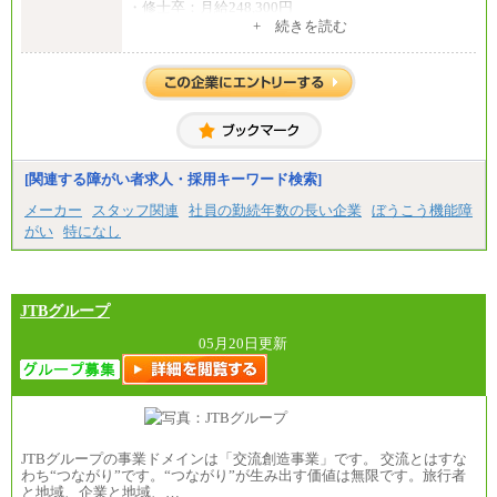
・修士卒：月給248,300円
・博士卒：月給257,300円
+ 続きを読む
【総合職】
・大学卒：月給253,500円
・修士卒：月給261,500円
・博士卒：月給270,500円
※2025年度実績
※試用期間3か月中も給与に変更はございません
中途：
[関連する障がい者求人・採用キーワード検索]
全職種共通
最低月給200,000円以上
メーカー
スタッフ関連
社員の勤続年数の長い企業
ぼうこう機能障
※試用期間中も給与に変更はございません
がい
特になし
JTBグループ
05月20日更新
JTBグループの事業ドメインは「交流創造事業」です。 交流とはすな
わち“つながり”です。“つながり”が生み出す価値は無限です。旅行者
と地域、企業と地域、…