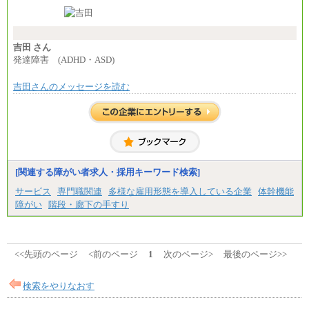
東京都居住支援特別手当：20,000円（※支給期間・
条件あり）
---
計：250,000円
吉田 さん
■その他職種共通
発達障害 (ADHD・ASD)
月給：25万3,400円～
※固定残業代20時間分を手当に含む(33,900円～)
吉田さんのメッセージを読む
※20時間を超過した場合は別途支給
※試用期間中も給与に変更はございません
中途：
(1)(2)月給：25万3400円～28万5900円
※固定残業代20時間分を手当に含む(33,900円～38,20
0円)
※20時間を超過した場合は別途支給
※試用期間中も給与に変更はございません
[関連する障がい者求人・採用キーワード検索]
サービス
専門職関連
多様な雇用形態を導入している企業
体幹機能
障がい
階段・廊下の手すり
<<先頭のページ
<前のページ
1
次のページ>
最後のページ>>
検索をやりなおす