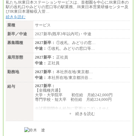
私たちJR東日本ステーションサービスは、首都圏を中心にJR東日本の
■(株)JTBデータサービス ※2027年新卒募集終了
駅の改札口やみどりの窓口等の駅業務、JR東日本営業研修センター及
総合職 月給186,000～194,000円＋地域手当
びJR東日本運輸収入管…
※詳細はJTBキャリアサイトよりご確認ください。
続きを読む
■I&Jデジタルイノベーション(株)
業種
サービス
総合職 月給224,500～242,600円＋地域手当
※詳細はJTBキャリアサイトよりご確認ください。
新卒／中途
2027新卒(既卒3年以内可)・中途
＜有期社員コース＞
募集職種
2027新卒：
①改札、みどりの窓…
■(株)JTBビジネストランスフォーム
中途：
①改札、みどりの窓口等…
有期契約職 月給185,000～195,000円
※詳細はJTBキャリアサイトよりご確認ください。
雇用形態
2027新卒：
正社員
中途：
正社員
■(株)JTBパブリッシング ※2027年新卒募集終了
総合職 月給241,000円
勤務地
2027新卒：
本社所在地/東京都…
中途：
中途：
本社所在地/東京都渋谷…
①月給227,000円以上
②月給212,000円以上
2027新卒：
給与
③月給172,500円以上
【全職種共通】
④月給23万円～37万円
大学・大学院卒 初任給 月給242,000円
⑤月給20万円～25万円
専門学校・短大卒 初任給 月給224,000円
⑥月給33万円～48万円
⑦月給271,000円以上
※試用期間中も給与に変更はございません
⑧～⑮月給200,000円〜月給400,000円
中途：
+ 続きを読む
⑯月給185,000円以上
【全職種共通】
⑰月給237,000円以上
大学・大学院卒 初任給 月給242,000円
⑱月給212,000円以上
専門学校・短大卒 初任給 月給224,000円
⑲東京：月給202,000 円以上 、京都：月給193,000 円
最終学歴に応じ、上記新卒給与（高卒の場合は、月
以上
給211,000円）を基本給とし、年齢や学歴などを考慮