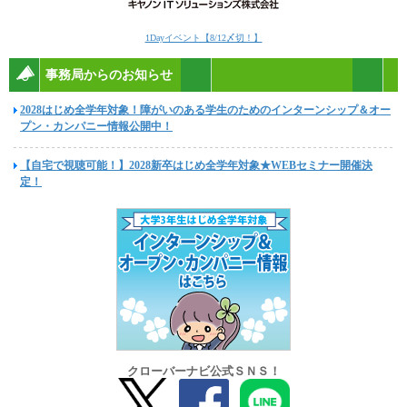
1Dayイベント【8/12〆切！】
事務局からのお知らせ
2028はじめ全学年対象！障がいのある学生のためのインターンシップ＆オー
プン・カンパニー情報公開中！
【自宅で視聴可能！】2028新卒はじめ全学年対象★WEBセミナー開催決
定！
クローバーナビ公式ＳＮＳ！