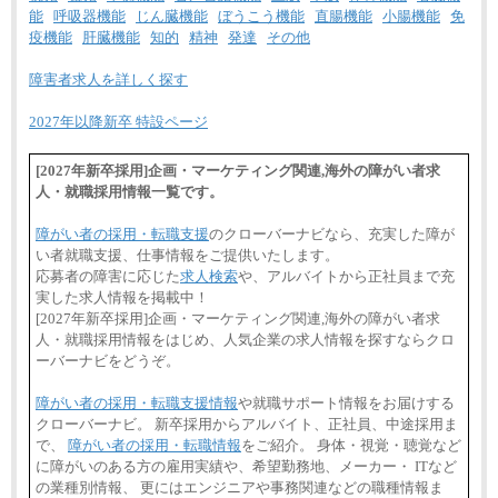
能
呼吸器機能
じん臓機能
ぼうこう機能
直腸機能
小腸機能
免
疫機能
肝臓機能
知的
精神
発達
その他
障害者求人を詳しく探す
2027年以降新卒 特設ページ
[2027年新卒採用]企画・マーケティング関連,海外の障がい者求
人・就職採用情報一覧です。
障がい者の採用・転職支援
のクローバーナビなら、充実した障が
い者就職支援、仕事情報をご提供いたします。
応募者の障害に応じた
求人検索
や、アルバイトから正社員まで充
実した求人情報を掲載中！
[2027年新卒採用]企画・マーケティング関連,海外の障がい者求
人・就職採用情報をはじめ、人気企業の求人情報を探すならクロ
ーバーナビをどうぞ。
障がい者の採用・転職支援情報
や就職サポート情報をお届けする
クローバーナビ。 新卒採用からアルバイト、正社員、中途採用ま
で、
障がい者の採用・転職情報
をご紹介。 身体・視覚・聴覚など
に障がいのある方の雇用実績や、希望勤務地、メーカー・ ITなど
の業種別情報、 更にはエンジニアや事務関連などの職種情報ま