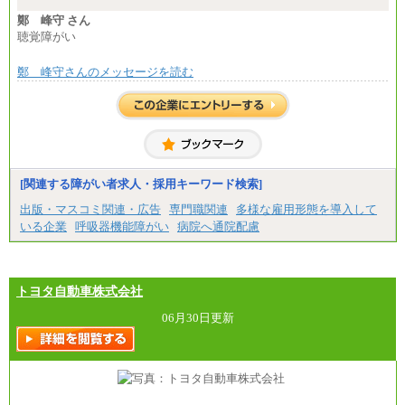
※想定年収 6,000,000円～（住居費補助、子手当など
の各種手当を含む金額です）
鄭 峰守 さん
聴覚障がい
鄭 峰守さんのメッセージを読む
[関連する障がい者求人・採用キーワード検索]
出版・マスコミ関連・広告
専門職関連
多様な雇用形態を導入して
いる企業
呼吸器機能障がい
病院へ通院配慮
トヨタ自動車株式会社
06月30日更新