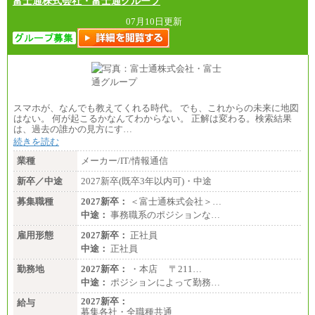
富士通株式会社・富士通グループ
中途：
全職種共通
07月10日更新
月給制
226,600円～390,100円（勤務地域等により異なりま
す）
・ご経験やスキルを考慮し、選考の中で決定いたし
ます。
・試用期間中も同額支給します。
スマホが、なんでも教えてくれる時代。 でも、これからの未来に地図
はない。 何が起こるかなんてわからない。 正解は変わる。検索結果
は、過去の誰かの見方にす…
続きを読む
業種
メーカー/IT/情報通信
新卒／中途
2027新卒(既卒3年以内可)・中途
募集職種
2027新卒：
＜富士通株式会社＞…
中途：
事務職系のポジションな…
雇用形態
2027新卒：
正社員
中途：
正社員
勤務地
2027新卒：
・本店 〒211…
中途：
ポジションによって勤務…
2027新卒：
給与
募集各社・全職種共通