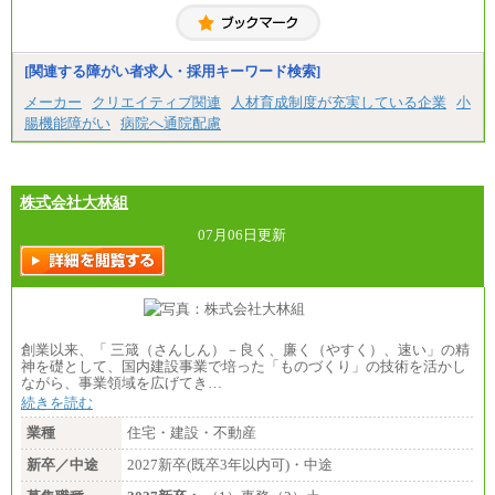
慮して給与を決定いたします
※試用期間中も給与に変更はございません
中途：
（1）事務職（総合職・正社員） （2）技術職（総
[関連する障がい者求人・採用キーワード検索]
合職・正社員）
月給 208,000円以上
メーカー
クリエイティブ関連
人材育成制度が充実している企業
小
経験、能力等を考慮し、弊社規定により決定
腸機能障がい
病院へ通院配慮
試用期間中も給与に変更はございません
（3）技能職（正社員）
基本給
月給 182,400円以上
株式会社大林組
07月06日更新
創業以来、「 三箴（さんしん）－良く、廉く（やすく）、速い」の精
神を礎として、国内建設事業で培った「ものづくり」の技術を活かし
ながら、事業領域を広げてき…
続きを読む
業種
住宅・建設・不動産
新卒／中途
2027新卒(既卒3年以内可)・中途