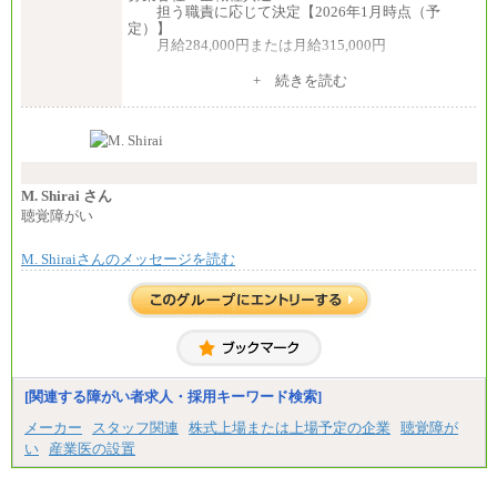
担う職責に応じて決定【2026年1月時点（予
定）】
月給284,000円または月給315,000円
※入社後早期から、自律的な業務遂行が求めら
+ 続きを読む
れる職務を担う方については、月額給与315,000円で
す。
なお、高度なスキルや専門性を持ち、より高
い職責を担う方については、さらに高い金額を個別
に設定します。
※習熟度を上げるための育成が一定期間必要で
上司の指示に基づき職務を遂行する方については、
M. Shirai さん
月額給与284,000円となります。
聴覚障がい
※個別に設定する給与については、選考の過程
で決定していきます。
M. Shiraiさんのメッセージを読む
※上記に加え、所定労働時間外に勤務をした場
合には、時間外勤務手当を支給します。
※試用期間中も給与に変更はございません。
中途：
＜募集各社・全職種共通＞
月給21万円以上～
※試用期間中の給与に変更はありません。
[関連する障がい者求人・採用キーワード検索]
※経験・能力を考慮し、当社規定により決定いたし
メーカー
スタッフ関連
株式上場または上場予定の企業
聴覚障が
ます。
い
産業医の設置