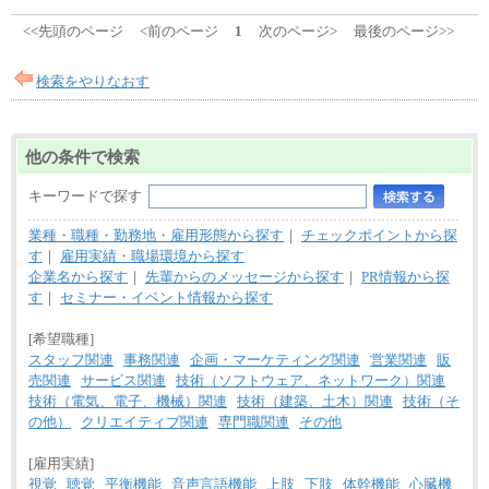
<<先頭のページ
<前のページ
1
次のページ>
最後のページ>>
検索をやりなおす
他の条件で検索
キーワードで探す
業種・職種・勤務地・雇用形態から探す
｜
チェックポイントから探
す
｜
雇用実績・職場環境から探す
企業名から探す
｜
先輩からのメッセージから探す
｜
PR情報から探
す
｜
セミナー・イベント情報から探す
[希望職種]
スタッフ関連
事務関連
企画・マーケティング関連
営業関連
販
売関連
サービス関連
技術（ソフトウェア、ネットワーク）関連
技術（電気、電子、機械）関連
技術（建築、土木）関連
技術（そ
の他）
クリエイティブ関連
専門職関連
その他
[雇用実績]
視覚
聴覚
平衡機能
音声言語機能
上肢
下肢
体幹機能
心臓機