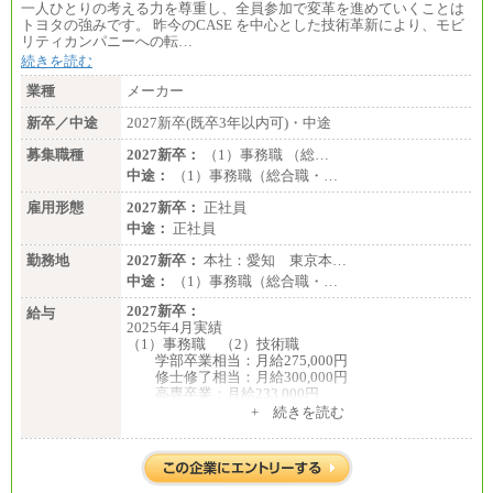
一人ひとりの考える力を尊重し、全員参加で変革を進めていくことは
トヨタの強みです。 昨今のCASE を中心とした技術革新により、モビ
リティカンパニーへの転…
続きを読む
業種
メーカー
新卒／中途
2027新卒(既卒3年以内可)・中途
募集職種
2027新卒：
（1）事務職 （総…
中途：
（1）事務職（総合職・…
雇用形態
2027新卒：
正社員
中途：
正社員
勤務地
2027新卒：
本社：愛知 東京本…
中途：
（1）事務職（総合職・…
2027新卒：
給与
2025年4月実績
（1）事務職 （2）技術職
学部卒業相当：月給275,000円
修士修了相当：月給300,000円
高専卒業：月給233,000円
+ 続きを読む
（3）業務職
大学院修了・大学卒業：月給21万円
短期大学・専門学校（2年制）卒業：月給20万円
※博士修了の方については、専門性や担当業務を考