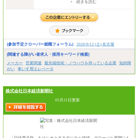
・大学卒／月給282,000円
+ 続きを読む
・高専卒（専攻科）／月給282,000円
・高専卒（本科）／月給256,000円
一般事務職
・博士修了、修士修了、大学卒／月給206,400円
・高専卒（専攻科）／月給206,400円
・高専卒（本科）月給197,800円
・短大卒／月給197,800円
・専門卒（2年）／月給197,800円
[参加予定クローバー就職フォーラム]
2026/9/12 (土) 名古屋
※試用期間中も給与に変更はございません。
[関連する障がい者求人・採用キーワード検索]
中途：
メーカー
営業関連
最先端技術・ノウハウを持っている企業
知的障
（１）（２）
がい
車いす用エレベータ
月給：270,000円～
想定年収：490万円～1,100万円
年収例：
・610万円/28歳・月給34万円
・1,090万円/38歳・月給59万円 *残業代・家族手当
株式会社日本経済新聞社
対象外
05月21日更新
（３）
月給：190,000円～
想定年収：340万円～610万円
年収例：
・460万円/28歳・月給26万円
・520万円/32歳・月給29万円
（４）
「日経電子版」をはじめとするデジタル領域、グローバル展開にも