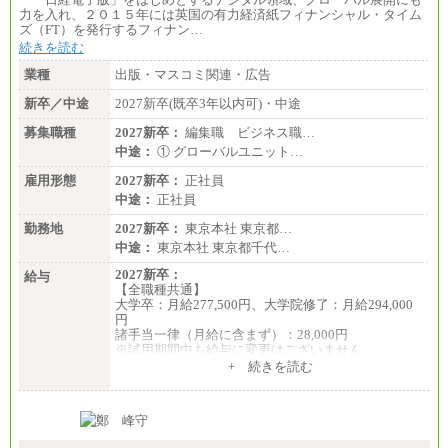
月給：201,000円～
力を入れ、２０１５年には英国の有力経済紙フィナンシャル・タイム
想定年収：360万円～680万円
ズ（FT）を発行するフィナン…
年収例：
続きを読む
・520万円/32歳・月給29万円
業種
出版・マスコミ関連・広告
年収例は賞与含む、残業代・家族手当含まず
新卒／中途
2027新卒(既卒3年以内可)・中途
※キャリアや能力等を考慮の上、当社規定により確
定します
募集職種
2027新卒：
編集職 ビジネス職…
※残業手当：別途支給
中途：
① グローバルユニット…
※固定給に固定残業代含まず
※試用期間中も給与に変更なし
雇用形態
2027新卒：
正社員
中途：
正社員
勤務地
2027新卒：
東京本社 東京都…
中途：
東京本社 東京都千代…
2027新卒：
給与
【全職種共通】
大学卒：月給277,500円、大学院修了：月給294,000
円
諸手当一律（月給に含まず）：28,000円
※試用期間中も給与に変更はございません
中途：
+ 続きを読む
【全職種共通】
月給370,000円～
※経験・能力等を考慮の上、当社規定により決定し
ます。
※試用期間中も給与に変更はございません。