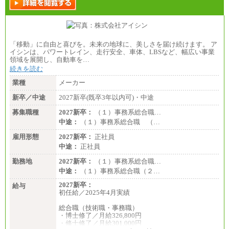
「移動」に自由と喜びを。未来の地球に、美しさを届け続けます。 ア
イシンは、パワートレイン、走行安全、車体、LBSなど、幅広い事業
領域を展開し、自動車を…
続きを読む
業種
メーカー
新卒／中途
2027新卒(既卒3年以内可)・中途
募集職種
2027新卒：
（１）事務系総合職…
中途：
（１）事務系総合職 （…
雇用形態
2027新卒：
正社員
中途：
正社員
勤務地
2027新卒：
（１）事務系総合職…
中途：
（１）事務系総合職（２…
2027新卒：
給与
初任給／2025年4月実績
総合職（技術職・事務職）
・博士修了／月給326,800円
・修士修了／月給301,000円