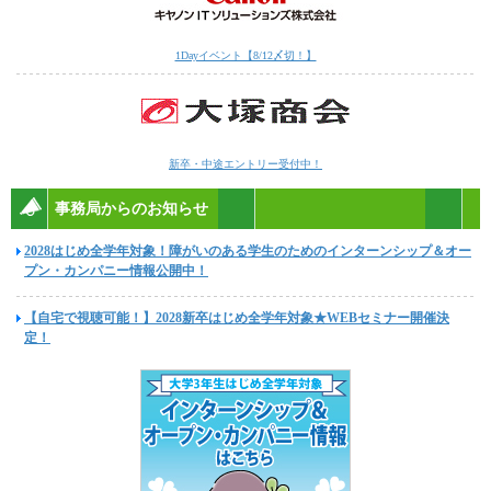
1Dayイベント【8/12〆切！】
新卒・中途エントリー受付中！
事務局からのお知らせ
2028はじめ全学年対象！障がいのある学生のためのインターンシップ＆オー
プン・カンパニー情報公開中！
【自宅で視聴可能！】2028新卒はじめ全学年対象★WEBセミナー開催決
定！