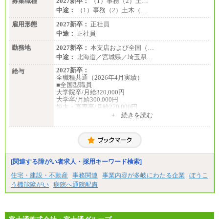
募集職種
2027新卒：
（1）事務（2）土…
中途：
（1）事務（2）土木（…
雇用形態
2027新卒：
正社員
中途：
正社員
勤務地
2027新卒：
本支店および全国（…
中途：
北海道／宮城県／埼玉県…
2027新卒：
給与
全職種共通（2026年4月実績）
■全国型職員
大学院卒/月給320,000円
大学卒/月給300,000円
短大・高専卒/月給270,000円
+ 続きを読む
■拠点型職員※
大学院卒/月給256,000円～288,000円
大学卒/月給240,000円～270,000円
短大・高専卒/月給216,000円～243,000円
■特定職員※
[関連する障がい者求人・採用キーワード検索]
大学院卒/月給234,000円～263,000円
大学卒/月給219,000円～246,000円
住宅・建設・不動産
事務関連
事業内容が多岐にわたる企業
ぼうこ
短大・高専卒/月給197,000円～222,000円
う機能障がい
病院へ通院配慮
※拠点型職員、特定職員の給与は、生活の拠点が定
まることによるメリットおよび地域ごとの生計費な
どの地域差指数を勘案して拠点ごとに定めていま
す。