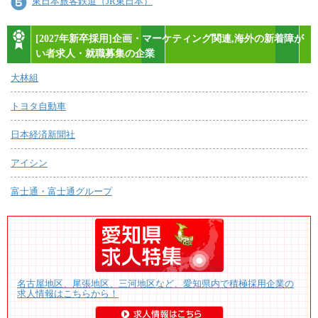
東日本旅客鉄道（JR東日本）
[2027年新卒採用]企画・マーケティング関連,海外の新着障が
い者求人・就職募集の企業
大林組
トヨタ自動車
日本経済新聞社
アイシン
富士通・富士通グループ
名古屋地区、尾張地区、三河地区など、愛知県内で積極採用企業の
求人情報はこちらから！