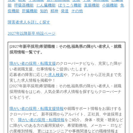
能
呼吸器機能
じん臓機能
ぼうこう機能
直腸機能
小腸機能
免
疫機能
肝臓機能
知的
精神
発達
その他
障害者求人を詳しく探す
2027年以降新卒 特設ページ
[2027年新卒採用]希望職種：その他,福島県の障がい者求人・就職
採用情報一覧です。
障がい者の採用・転職支援
のクローバーナビなら、充実した障が
い者就職支援、仕事情報をご提供いたします。
応募者の障害に応じた
求人検索
や、アルバイトから正社員まで充
実した求人情報を掲載中！
[2027年新卒採用]希望職種：その他,福島県の障がい者求人・就職
採用情報をはじめ、人気企業の求人情報を探すならクローバーナ
ビをどうぞ。
障がい者の採用・転職支援情報
や就職サポート情報をお届けする
クローバーナビ。 新卒採用からアルバイト、正社員、中途採用ま
で、
障がい者の採用・転職情報
をご紹介。 身体・視覚・聴覚など
に障がいのある方の雇用実績や、希望勤務地、メーカー・ ITなど
の業種別情報、 更にはエンジニアや事務関連などの職種情報ま