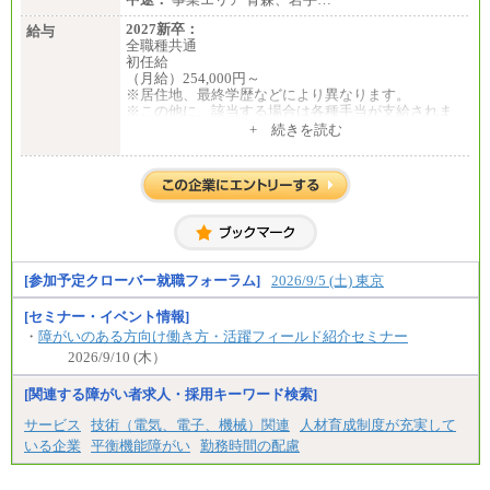
2027新卒：
給与
全職種共通
初任給
（月給）254,000円～
※居住地、最終学歴などにより異なります。
※この他に、該当する場合は各種手当が支給されま
す。
+ 続きを読む
※試用期間中も給与に変更はございません。
中途：
全職種共通
初任給／月給263,000円～
※居住地、年齢により異なります。
※この他に、該当する場合は各種手当が支給されま
す。
※試用期間中も給与に変更はございません
[参加予定クローバー就職フォーラム]
2026/9/5 (土) 東京
[セミナー・イベント情報]
・
障がいのある方向け働き方・活躍フィールド紹介セミナー
2026/9/10 (木）
[関連する障がい者求人・採用キーワード検索]
サービス
技術（電気、電子、機械）関連
人材育成制度が充実して
いる企業
平衡機能障がい
勤務時間の配慮