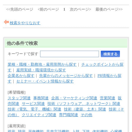
<<先頭のページ
<前のページ
1
次のページ>
最後のページ>>
検索をやりなおす
他の条件で検索
キーワードで探す
業種・職種・勤務地・雇用形態から探す
｜
チェックポイントから探
す
｜
雇用実績・職場環境から探す
企業名から探す
｜
先輩からのメッセージから探す
｜
PR情報から探
す
｜
セミナー・イベント情報から探す
[希望職種]
スタッフ関連
事務関連
企画・マーケティング関連
営業関連
販
売関連
サービス関連
技術（ソフトウェア、ネットワーク）関連
技術（電気、電子、機械）関連
技術（建築、土木）関連
技術（そ
の他）
クリエイティブ関連
専門職関連
その他
[雇用実績]
視覚
聴覚
平衡機能
音声言語機能
上肢
下肢
体幹機能
心臓機