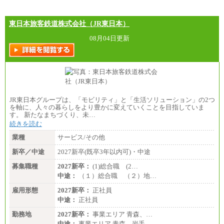
東日本旅客鉄道株式会社（JR東日本）
08月04日更新
JR東日本グループは、「モビリティ」と「生活ソリューション」の2つ
を軸に、人々の暮らしをより豊かに変えていくことを目指していま
す。 新たなまちづくり、未…
続きを読む
業種
サービス/その他
新卒／中途
2027新卒(既卒3年以内可)・中途
募集職種
2027新卒：
(1)総合職 (2…
中途：
（１）総合職 （２）地…
雇用形態
2027新卒：
正社員
中途：
正社員
勤務地
2027新卒：
事業エリア 青森、…
中途：
事業エリア 青森、岩手…