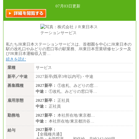
07月03日更新
私たちJR東日本ステーションサービスは、首都圏を中心にJR東日本の
駅の改札口やみどりの窓口等の駅業務、JR東日本営業研修センター及
びJR東日本運輸収入管…
続きを読む
業種
サービス
新卒／中途
2027新卒(既卒3年以内可)・中途
募集職種
2027新卒：
①改札、みどりの窓…
中途：
①改札、みどりの窓口等…
雇用形態
2027新卒：
正社員
中途：
正社員
勤務地
2027新卒：
本社所在地/東京都…
中途：
本社所在地/東京都渋谷…
2027新卒：
給与
【全職種共通】
大学・大学院卒 初任給 月給242,000円