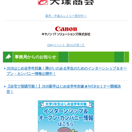
新卒・中途エントリー受付中！
1Dayイベント【8/12〆切！】
事務局からのお知らせ
2028はじめ全学年対象！障がいのある学生のためのインターンシップ＆オー
プン・カンパニー情報公開中！
【自宅で視聴可能！】2028新卒はじめ全学年対象★WEBセミナー開催決
定！