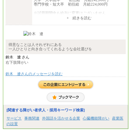
専門学校・短大卒 初任給 月給224,000円
※試用期間中も給与に変更はございません
中途：
+ 続きを読む
【全職種共通】
大学・大学院卒 初任給 月給242,000円
専門学校・短大卒 初任給 月給224,000円
最終学歴に応じ、上記新卒給与（高卒の場合は、月
給211,000円）を基本給とし、年齢や学歴などを考慮
して算定した調整手当を加算した額
得意なことは人それぞれにある
一人ひとりと向き合ってくれるような会社選びを
※試用期間中も給与に変更はございません
鈴木 遼 さん
右下肢障がい
鈴木 遼さんのメッセージを読む
[関連する障がい者求人・採用キーワード検索]
サービス
事務関連
外国語を活かせる企業
心臓機能障がい
産業医
の設置