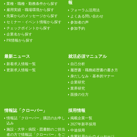
報
業種・職種・勤務条件から探す
雇用実績・職場環境から探す
フォーラム活用法
先輩からのメッセージから探す
よくある問い合わせ
セミナー・イベント情報から探す
参加者の声
チェックポイントから探す
参加予約
企業名から探す
PR情報から探す
最新ニュース
就活必須マニュアル
新着求人情報一覧
自己分析
更新求人情報一覧
履歴書・職務経歴書の書き方
身だしなみ・基本的マナー
企業研究
業界研究
面接の仕方
情報誌「クローバー」
採用情報
情報誌「クローバー」購読のお申し
掲載企業一覧
込み
2027年新卒採用
施設・大学・病院・図書館のご担当
中途採用
者の方で情報誌「クローバー」をご
先輩社員からのメッセージ