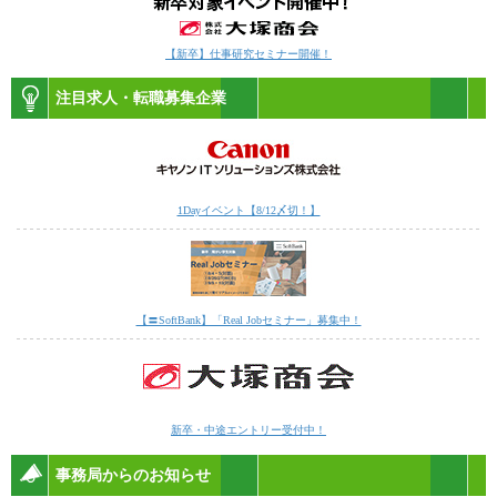
【新卒】仕事研究セミナー開催！
注目求人・転職募集企業
1Dayイベント【8/12〆切！】
【〓SoftBank】「Real Jobセミナー」募集中！
新卒・中途エントリー受付中！
事務局からのお知らせ