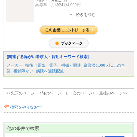
学部卒：月給27万
高専卒：月給24万4,000円
+ 続きを読む
中途：
月給 250,000円～350,000円
想定年収 420万円～600万円
入社時の処遇（基本給・賞与）は経験・スキルを考
慮の上、当社規程に従い決定いたします。
経験・スキルによっては、記載額を超える場合もあ
ります。
※試用期間中も給与に変更はございません。
[関連する障がい者求人・採用キーワード検索]
メーカー
技術（電気、電子、機械）関連
従業員1,000人以上の企
業
視覚障がい
病院へ通院配慮
<<先頭のページ
<前のページ
1
次のページ>
最後のページ>>
検索をやりなおす
他の条件で検索