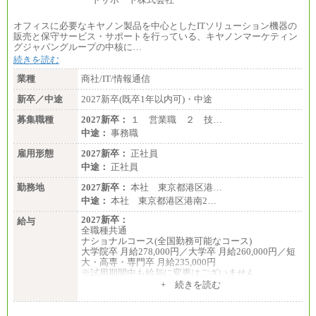
オフィスに必要なキヤノン製品を中心としたITソリューション機器の
販売と保守サービス・サポートを行っている、キヤノンマーケティン
グジャパングループの中核に…
続きを読む
業種
商社/IT/情報通信
新卒／中途
2027新卒(既卒1年以内可)・中途
募集職種
2027新卒：
１ 営業職 ２ 技…
中途：
事務職
雇用形態
2027新卒：
正社員
中途：
正社員
勤務地
2027新卒：
本社 東京都港区港…
中途：
本社 東京都港区港南2…
2027新卒：
給与
全職種共通
ナショナルコース(全国勤務可能なコース)
大学院卒 月給278,000円／大学卒 月給260,000円／短
大・高専・専門卒 月給235,000円
※試用期間中も給与に変更はございません
+ 続きを読む
エリアコース(一定地域であれば移動可能なコース)
大学院卒 月給264,000円／大学卒 月給250,000円／短
大・高専・専門卒 月給225,000円