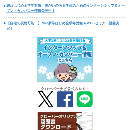
2028はじめ全学年対象！障がいのある学生のためのインターンシップ＆オー
プン・カンパニー情報公開中！
【自宅で視聴可能！】2028新卒はじめ全学年対象★WEBセミナー開催決
定！
クローバーナビ公式ＳＮＳ！