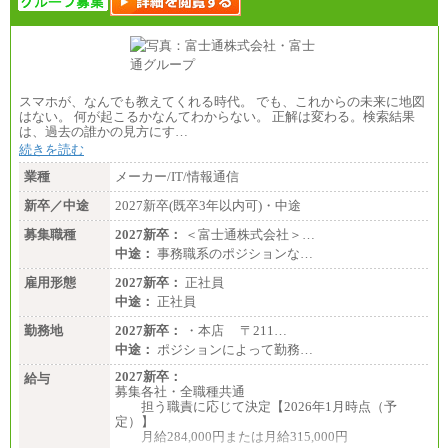
※詳細はJTBキャリアサイトよりご確認ください。
■(株)JTBビジネストランスフォーム
総合職 月給205,000～225,000円＋地域間調整給
エリア総合職 月給185,000円＋地域間調整給
※詳細はJTBキャリアサイトよりご確認ください。
スマホが、なんでも教えてくれる時代。 でも、これからの未来に地図
■(株)JTBデータサービス ※2027年新卒募集終了
はない。 何が起こるかなんてわからない。 正解は変わる。検索結果
総合職 月給186,000～194,000円＋地域手当
は、過去の誰かの見方にす…
※詳細はJTBキャリアサイトよりご確認ください。
続きを読む
■I&Jデジタルイノベーション(株)
業種
メーカー/IT/情報通信
総合職 月給224,500～242,600円＋地域手当
※詳細はJTBキャリアサイトよりご確認ください。
新卒／中途
2027新卒(既卒3年以内可)・中途
＜有期社員コース＞
募集職種
2027新卒：
＜富士通株式会社＞…
■(株)JTBビジネストランスフォーム
中途：
事務職系のポジションな…
有期契約職 月給185,000～195,000円
※詳細はJTBキャリアサイトよりご確認ください。
雇用形態
2027新卒：
正社員
中途：
正社員
■(株)JTBパブリッシング ※2027年新卒募集終了
総合職 月給241,000円
勤務地
2027新卒：
・本店 〒211…
中途：
中途：
ポジションによって勤務…
①月給227,000円以上
②月給212,000円以上
2027新卒：
給与
③月給172,500円以上
募集各社・全職種共通
④月給23万円～37万円
担う職責に応じて決定【2026年1月時点（予
⑤月給20万円～25万円
定）】
⑥月給33万円～48万円
月給284,000円または月給315,000円
⑦月給271,000円以上