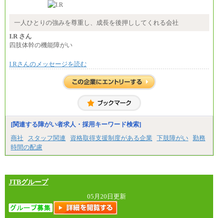
※試用期間中も給与に変更はございません
中途：
月給：250,000円～400,000円
一人ひとりの強みを尊重し、成長を後押ししてくれる会社
想定年収：4,000,000円～6,000,000円
※試用期間中も給与に変更はございません。
I.R さん
四肢体幹の機能障がい
I.Rさんのメッセージを読む
[関連する障がい者求人・採用キーワード検索]
商社
スタッフ関連
資格取得支援制度がある企業
下肢障がい
勤務
時間の配慮
JTBグループ
05月20日更新