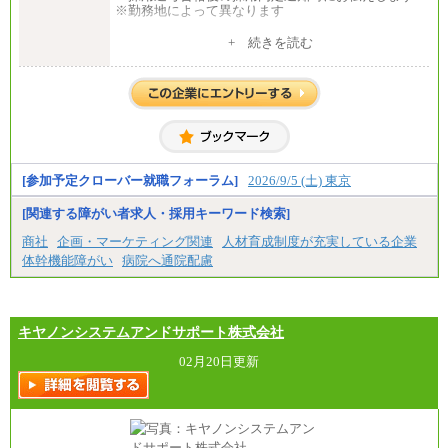
※勤務地によって異なります
中途：
+ 続きを読む
全職種共通
月給 200,000円～250,000円
入社時の処遇は経験・能力を考慮の上、当社規程に
より決定します。
具体的な金額は採用選考合格後に採用内定通知時に
お伝えします。
[参加予定クローバー就職フォーラム]
2026/9/5 (土) 東京
[関連する障がい者求人・採用キーワード検索]
商社
企画・マーケティング関連
人材育成制度が充実している企業
体幹機能障がい
病院へ通院配慮
キヤノンシステムアンドサポート株式会社
02月20日更新