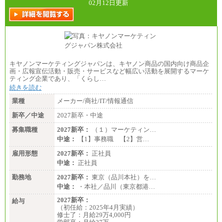
02月12日更新
キヤノンマーケティングジャパンは、キヤノン商品の国内向け商品企
画・広報宣伝活動・販売・サービスなど幅広い活動を展開するマーケ
ティング企業であり、「くらし…
続きを読む
業種
メーカー/商社/IT/情報通信
新卒／中途
2027新卒・中途
募集職種
2027新卒：
（１）マーケティン…
中途：
【1】事務職 【2】営…
雇用形態
2027新卒：
正社員
中途：
正社員
勤務地
2027新卒：
東京（品川本社）を…
中途：
・本社／品川（東京都港…
2027新卒：
給与
（初任給：2025年4月実績）
修士了：月給29万4,000円