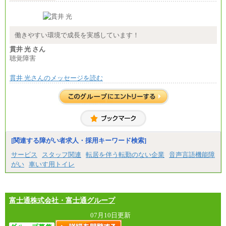
■(株)JTB商事
総合職 月給208,000～235,000円
エリア総合職 月給180,000～205,000円＋地域手当
※詳細はJTBキャリアサイトよりご確認ください。
働きやすい環境で成長を実感しています！
■(株)JTBパブリッシング ※2027年新卒募集終了
貫井 光 さん
総合職 月給271,000円
聴覚障害
■(株)JTBビジネストラベルソリューションズ
貫井 光さんのメッセージを読む
総合職 月給220,000～230,000円＋地域間調整給
エリア総合職 月給206,000円～214,000＋地域間調
整給
※詳細はJTBキャリアサイトよりご確認ください。
■(株)JTBコミュニケーションデザイン
総合職 月給230,000円
みなし残業手当：20,000円（一律支給）※みなし
残業手当の残業時間は10.43時間。
[関連する障がい者求人・採用キーワード検索]
※超過勤務手当：みなし残業時間を超える残業時
サービス
スタッフ関連
転居を伴う転勤のない企業
音声言語機能障
間に応じて、時間外手当等を支給。
がい
車いす用トイレ
エリアサポート職 月給188,000円
※超過勤務手当：残業時間については全額時間外
手当を支給。
富士通株式会社・富士通グループ
■（株）JTBグローバルマーケティング＆トラベル
総合職 月給242,000円＋地域間調整給
訪日事業職 月給202,000～227,000円＋地域間調整
07月10日更新
給