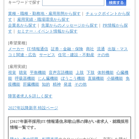
キーワードで探す
業種・職種・勤務地・雇用形態から探す
｜
チェックポイントから探
す
｜
雇用実績・職場環境から探す
企業名から探す
｜
先輩からのメッセージから探す
｜
PR情報から探
す
｜
セミナー・イベント情報から探す
[希望業種]
メーカー
IT/情報通信
証券・金融・保険
商社
流通
出版・マス
コミ関連・広告
サービス
住宅・建設・不動産
その他
[雇用実績]
視覚
聴覚
平衡機能
音声言語機能
上肢
下肢
体幹機能
心臓機
能
呼吸器機能
じん臓機能
ぼうこう機能
直腸機能
小腸機能
免
疫機能
肝臓機能
知的
精神
発達
その他
障害者求人を詳しく探す
2027年以降新卒 特設ページ
[2027年新卒採用]IT/情報通信,和歌山県の障がい者求人・就職採用
情報一覧です。