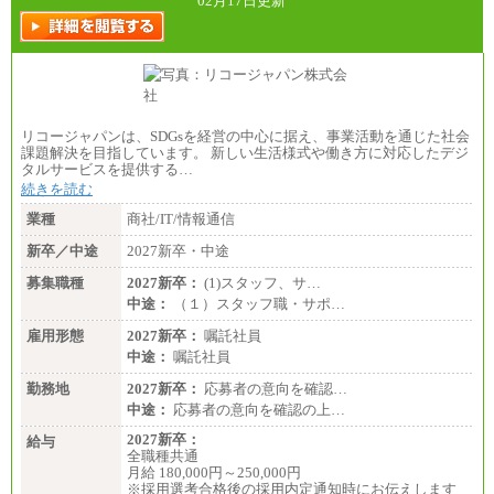
02月17日更新
リコージャパンは、SDGsを経営の中心に据え、事業活動を通じた社会
課題解決を目指しています。 新しい生活様式や働き方に対応したデジ
タルサービスを提供する…
続きを読む
業種
商社/IT/情報通信
新卒／中途
2027新卒・中途
募集職種
2027新卒：
(1)スタッフ、サ…
中途：
（１）スタッフ職・サポ…
雇用形態
2027新卒：
嘱託社員
中途：
嘱託社員
勤務地
2027新卒：
応募者の意向を確認…
中途：
応募者の意向を確認の上…
2027新卒：
給与
全職種共通
月給 180,000円～250,000円
※採用選考合格後の採用内定通知時にお伝えします