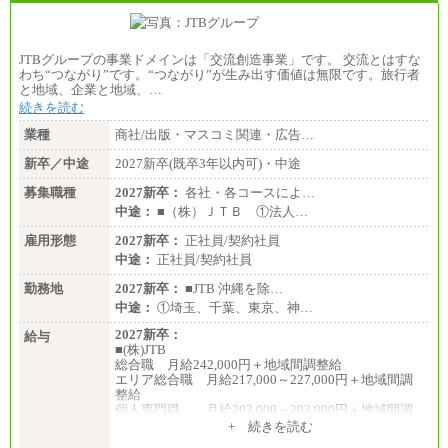
JTBグループの事業ドメインは「交流創造事業」です。 交流とはすな
わち“つながり”です。“つながり”が生み出す価値は無限です。旅行者
と地域、企業と地域、…
続きを読む
業種
商社/出版・マスコミ関連・広告…
新卒／中途
2027新卒(既卒3年以内可)・中途
募集職種
2027新卒：
各社・各コースによ…
中途：
■（株）ＪＴＢ ①法人…
雇用形態
2027新卒：
正社員/契約社員
中途：
正社員/契約社員
勤務地
2027新卒：
■JTB 沖縄を除…
中途：
①埼玉、千葉、東京、神…
2027新卒：
給与
■(株)JTB
総合職 月給242,000円＋地域間調整給
エリア総合職 月給217,000～227,000円＋地域間調
整給
個人専門職 月給202,000～202,000円＋地域間調
整給
+ 続きを読む
※詳細はJTBキャリアサイトよりご確認ください。