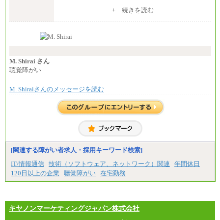
⑧～⑮月給200,000円〜月給400,000円
※入社後早期から、自律的な業務遂行が求めら
+ 続きを読む
⑯月給185,000円以上
れる職務を担う方については、月額給与315,000円で
⑰月給237,000円以上
す。
⑱月給212,000円以上
なお、高度なスキルや専門性を持ち、より高
⑲東京：月給202,000 円以上 、京都：月給193,000 円
い職責を担う方については、さらに高い金額を個別
以上
に設定します。
⑳月給205,000円以上
※習熟度を上げるための育成が一定期間必要で
㉑月給185,000 円以上
上司の指示に基づき職務を遂行する方については、
M. Shirai さん
㉒月給185,000 円以上
月額給与284,000円となります。
聴覚障がい
㉓月給224,500円以上
※個別に設定する給与については、選考の過程
※全コース共通※ 能力・経験・勤務地などにより
で決定していきます。
異なります
M. Shiraiさんのメッセージを読む
※上記に加え、所定労働時間外に勤務をした場
※試用期間中も給与に変更はございません。
合には、時間外勤務手当を支給します。
※試用期間中も給与に変更はございません。
中途：
＜募集各社・全職種共通＞
月給21万円以上～
※試用期間中の給与に変更はありません。
[関連する障がい者求人・採用キーワード検索]
※経験・能力を考慮し、当社規定により決定いたし
IT/情報通信
技術（ソフトウェア、ネットワーク）関連
年間休日
ます。
120日以上の企業
聴覚障がい
在宅勤務
キヤノンマーケティングジャパン株式会社