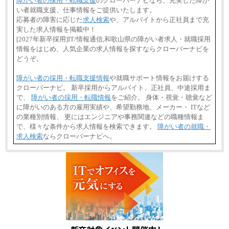
障がい者の採用・転職支援
のクローバーナビなら、充実した障が
い者就職支援、仕事情報をご提供いたします。
応募者の障害に応じた
求人検索
や、アルバイトから正社員まで充
実した求人情報を掲載中！
[2027年新卒採用]IT/情報通信,和歌山県の障がい者求人・就職採用
情報をはじめ、人気企業の求人情報を探すならクローバーナビを
どうぞ。
障がい者の採用・転職支援情報
や就職サポート情報をお届けする
クローバーナビ。 新卒採用からアルバイト、正社員、中途採用ま
で、
障がい者の採用・転職情報
をご紹介。 身体・視覚・聴覚など
に障がいのある方の雇用実績や、希望勤務地、メーカー・ ITなど
の業種別情報、 更にはエンジニアや事務関連などの職種情報ま
で、様々な条件から求人情報を検索できます。
障がい者の就職・
求人検索
ならクローバーナビへ。