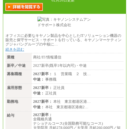
02月20日更新
オフィスに必要なキヤノン製品を中心としたITソリューション機器の
販売と保守サービス・サポートを行っている、キヤノンマーケティン
グジャパングループの中核に…
続きを読む
業種
商社/IT/情報通信
新卒／中途
2027新卒(既卒1年以内可)・中途
募集職種
2027新卒：
１ 営業職 ２ 技…
中途：
事務職
雇用形態
2027新卒：
正社員
中途：
正社員
勤務地
2027新卒：
本社 東京都港区港…
中途：
本社 東京都港区港南2…
2027新卒：
給与
全職種共通
ナショナルコース(全国勤務可能なコース)
大学院卒 月給278,000円／大学卒 月給260,000円／短