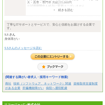
大・高専・専門卒 月給235,000円
※試用期間中も給与に変更はございません
+ 続きを読む
エリアコース(一定地域であれば移動可能なコース)
大学院卒 月給264,000円／大学卒 月給250,000円／短
大・高専・専門卒 月給225,000円
※試用期間中も給与に変更はございません
丁寧なITサポートとサービスで、安心と信頼をお届けする企業で
中途：
す。
月給：250,000円～400,000円
想定年収：4,000,000円～6,000,000円
S.S さん
※試用期間中も給与に変更はございません。
身体障がい
S.Sさんのメッセージを読む
[関連する障がい者求人・採用キーワード検索]
商社
技術（ソフトウェア、ネットワーク）関連
資格取得支援制度
がある企業
肝臓機能障がい
病院へ通院配慮
リコージャパン株式会社