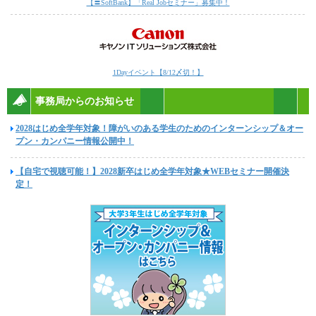
【〓SoftBank】「Real Jobセミナー」募集中！
1Dayイベント【8/12〆切！】
事務局からのお知らせ
2028はじめ全学年対象！障がいのある学生のためのインターンシップ＆オー
プン・カンパニー情報公開中！
【自宅で視聴可能！】2028新卒はじめ全学年対象★WEBセミナー開催決
定！