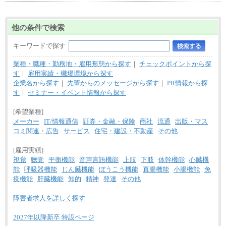
他の条件で検索
キーワードで探す
業種・職種・勤務地・雇用形態から探す
｜
チェックポイントから探
す
｜
雇用実績・職場環境から探す
企業名から探す
｜
先輩からのメッセージから探す
｜
PR情報から探
す
｜
セミナー・イベント情報から探す
[希望業種]
メーカー
IT/情報通信
証券・金融・保険
商社
流通
出版・マス
コミ関連・広告
サービス
住宅・建設・不動産
その他
[雇用実績]
視覚
聴覚
平衡機能
音声言語機能
上肢
下肢
体幹機能
心臓機
能
呼吸器機能
じん臓機能
ぼうこう機能
直腸機能
小腸機能
免
疫機能
肝臓機能
知的
精神
発達
その他
障害者求人を詳しく探す
2027年以降新卒 特設ページ