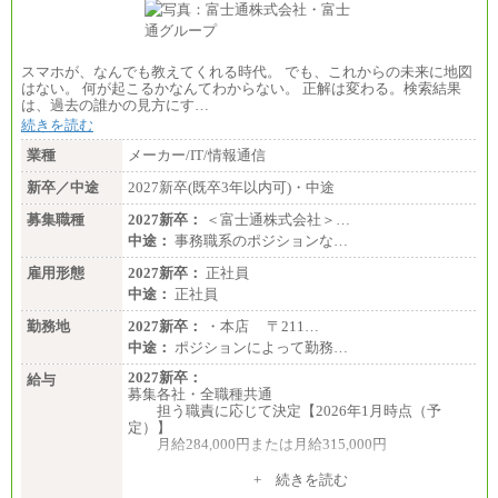
スマホが、なんでも教えてくれる時代。 でも、これからの未来に地図
はない。 何が起こるかなんてわからない。 正解は変わる。検索結果
は、過去の誰かの見方にす…
続きを読む
業種
メーカー/IT/情報通信
新卒／中途
2027新卒(既卒3年以内可)・中途
募集職種
2027新卒：
＜富士通株式会社＞…
中途：
事務職系のポジションな…
雇用形態
2027新卒：
正社員
中途：
正社員
勤務地
2027新卒：
・本店 〒211…
中途：
ポジションによって勤務…
2027新卒：
給与
募集各社・全職種共通
担う職責に応じて決定【2026年1月時点（予
定）】
月給284,000円または月給315,000円
※入社後早期から、自律的な業務遂行が求めら
+ 続きを読む
れる職務を担う方については、月額給与315,000円で