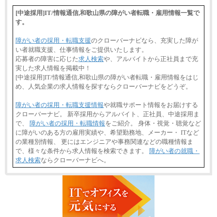
[中途採用]IT/情報通信,和歌山県の障がい者転職・雇用情報一覧で
す。
障がい者の採用・転職支援
のクローバーナビなら、充実した障が
い者就職支援、仕事情報をご提供いたします。
応募者の障害に応じた
求人検索
や、アルバイトから正社員まで充
実した求人情報を掲載中！
[中途採用]IT/情報通信,和歌山県の障がい者転職・雇用情報をはじ
め、人気企業の求人情報を探すならクローバーナビをどうぞ。
障がい者の採用・転職支援情報
や就職サポート情報をお届けする
クローバーナビ。 新卒採用からアルバイト、正社員、中途採用ま
で、
障がい者の採用・転職情報
をご紹介。 身体・視覚・聴覚など
に障がいのある方の雇用実績や、希望勤務地、メーカー・ ITなど
の業種別情報、 更にはエンジニアや事務関連などの職種情報ま
で、様々な条件から求人情報を検索できます。
障がい者の就職・
求人検索
ならクローバーナビへ。