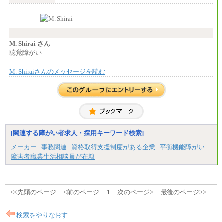
す。
なお、高度なスキルや専門性を持ち、より高
い職責を担う方については、さらに高い金額を個別
に設定します。
※習熟度を上げるための育成が一定期間必要で
上司の指示に基づき職務を遂行する方については、
M. Shirai さん
月額給与284,000円となります。
聴覚障がい
※個別に設定する給与については、選考の過程
で決定していきます。
M. Shiraiさんのメッセージを読む
※上記に加え、所定労働時間外に勤務をした場
合には、時間外勤務手当を支給します。
※試用期間中も給与に変更はございません。
中途：
＜募集各社・全職種共通＞
月給21万円以上～
※試用期間中の給与に変更はありません。
[関連する障がい者求人・採用キーワード検索]
※経験・能力を考慮し、当社規定により決定いたし
メーカー
事務関連
資格取得支援制度がある企業
平衡機能障がい
ます。
障害者職業生活相談員が在籍
<<先頭のページ
<前のページ
1
次のページ>
最後のページ>>
検索をやりなおす