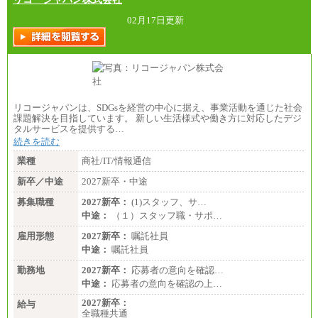
02月17日更新
リコージャパンは、SDGsを経営の中心に据え、事業活動を通じた社会
課題解決を目指しています。 新しい生活様式や働き方に対応したデジ
タルサービスを提供する…
続きを読む
業種
商社/IT/情報通信
新卒／中途
2027新卒・中途
募集職種
2027新卒：
(1)スタッフ、サ…
中途：
（１）スタッフ職・サポ…
雇用形態
2027新卒：
嘱託社員
中途：
嘱託社員
勤務地
2027新卒：
応募者の意向を確認…
中途：
応募者の意向を確認の上…
2027新卒：
給与
全職種共通