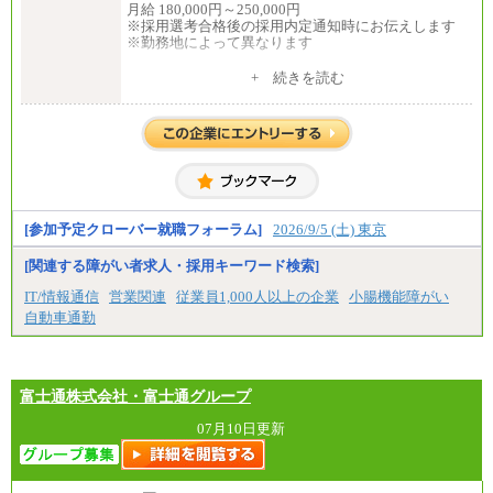
月給 180,000円～250,000円
※採用選考合格後の採用内定通知時にお伝えします
※勤務地によって異なります
中途：
+ 続きを読む
全職種共通
月給 200,000円～250,000円
入社時の処遇は経験・能力を考慮の上、当社規程に
より決定します。
具体的な金額は採用選考合格後に採用内定通知時に
お伝えします。
[参加予定クローバー就職フォーラム]
2026/9/5 (土) 東京
[関連する障がい者求人・採用キーワード検索]
IT/情報通信
営業関連
従業員1,000人以上の企業
小腸機能障がい
自動車通勤
富士通株式会社・富士通グループ
07月10日更新