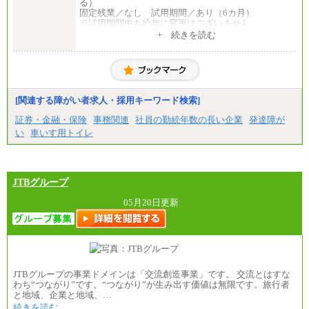
る）
固定残業／なし 試用期間／あり（6カ月）
※試用期間中も給与に変更はございません
中途：
+ 続きを読む
一般事務・営業事務共通
月給20万2000円～23万4000円（勤務地により異な
る）
固定残業／なし 試用期間／あり（6か月）
※試用期間中も給与に変更はございません。
[関連する障がい者求人・採用キーワード検索]
証券・金融・保険
事務関連
社員の勤続年数の長い企業
発達障が
い
車いす用トイレ
JTBグループ
05月20日更新
JTBグループの事業ドメインは「交流創造事業」です。 交流とはすな
わち“つながり”です。“つながり”が生み出す価値は無限です。旅行者
と地域、企業と地域、…
続きを読む