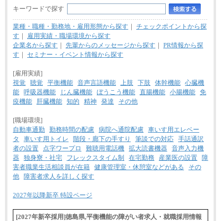
キーワードで探す
業種・職種・勤務地・雇用形態から探す
｜
チェックポイントから探
す
｜
雇用実績・職場環境から探す
企業名から探す
｜
先輩からのメッセージから探す
｜
PR情報から探
す
｜
セミナー・イベント情報から探す
[雇用実績]
視覚
聴覚
平衡機能
音声言語機能
上肢
下肢
体幹機能
心臓機
能
呼吸器機能
じん臓機能
ぼうこう機能
直腸機能
小腸機能
免
疫機能
肝臓機能
知的
精神
発達
その他
[職場環境]
自動車通勤
勤務時間の配慮
病院へ通院配慮
車いす用エレベー
タ
車いす用トイレ
階段・廊下の手すり
筆談での対応
手話通訳
者の設置
点字ワープロ
難聴用電話機
拡大読書機器
音声入力機
器
独身寮・社宅
フレックスタイム制
在宅勤務
産業医の設置
障
害者職業生活相談員が在籍
健康管理室・休憩室などがある
その
他
障害者求人を詳しく探す
2027年以降新卒 特設ページ
[2027年新卒採用]徳島県,平衡機能の障がい者求人・就職採用情報