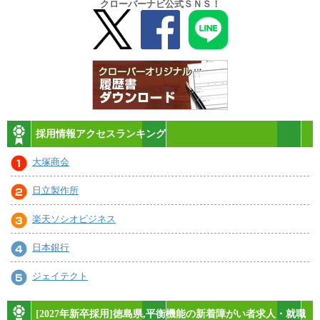
クローバーナビ公式ＳＮＳ！
採用情報アクセスランキング
大塚商会
日立製作所
楽天ソシオビジネス
日本銀行
ジェイテクト
[2027年新卒採用]徳島県,平衡機能の新着障がい者求人・就職