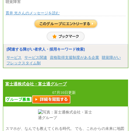
総合職 月給271,000円
聴覚障害
■(株)JTBビジネストラベルソリューションズ
貫井 光さんのメッセージを読む
総合職 月給220,000～230,000円＋地域間調整給
エリア総合職 月給206,000円～214,000＋地域間調
整給
※詳細はJTBキャリアサイトよりご確認ください。
■(株)JTBコミュニケーションデザイン
総合職 月給230,000円
みなし残業手当：20,000円（一律支給）※みなし
残業手当の残業時間は10.43時間。
[関連する障がい者求人・採用キーワード検索]
※超過勤務手当：みなし残業時間を超える残業時
サービス
サービス関連
資格取得支援制度がある企業
聴覚障がい
間に応じて、時間外手当等を支給。
フレックスタイム制
エリアサポート職 月給188,000円
※超過勤務手当：残業時間については全額時間外
手当を支給。
富士通株式会社・富士通グループ
■（株）JTBグローバルマーケティング＆トラベル
総合職 月給242,000円＋地域間調整給
訪日事業職 月給202,000～227,000円＋地域間調整
07月10日更新
給
※詳細はJTBキャリアサイトよりご確認ください。
■(株)JTBビジネストランスフォーム
総合職 月給205,000～225,000円＋地域間調整給
エリア総合職 月給185,000円＋地域間調整給
※詳細はJTBキャリアサイトよりご確認ください。
スマホが、なんでも教えてくれる時代。 でも、これからの未来に地図