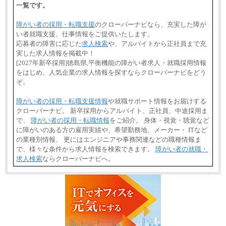
一覧です。
障がい者の採用・転職支援
のクローバーナビなら、充実した障が
い者就職支援、仕事情報をご提供いたします。
応募者の障害に応じた
求人検索
や、アルバイトから正社員まで充
実した求人情報を掲載中！
[2027年新卒採用]徳島県,平衡機能の障がい者求人・就職採用情報
をはじめ、人気企業の求人情報を探すならクローバーナビをどう
ぞ。
障がい者の採用・転職支援情報
や就職サポート情報をお届けする
クローバーナビ。 新卒採用からアルバイト、正社員、中途採用ま
で、
障がい者の採用・転職情報
をご紹介。 身体・視覚・聴覚など
に障がいのある方の雇用実績や、希望勤務地、メーカー・ ITなど
の業種別情報、 更にはエンジニアや事務関連などの職種情報ま
で、様々な条件から求人情報を検索できます。
障がい者の就職・
求人検索
ならクローバーナビへ。