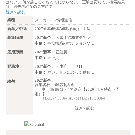
■(株)JTBデータサービス ※2027年新卒募集終了
はない。 何が起こるかなんてわからない。 正解は変わる。検索結果
総合職 月給186,000～194,000円＋地域手当
は、過去の誰かの見方にす…
※詳細はJTBキャリアサイトよりご確認ください。
続きを読む
■I&Jデジタルイノベーション(株)
業種
メーカー/IT/情報通信
総合職 月給224,500～242,600円＋地域手当
※詳細はJTBキャリアサイトよりご確認ください。
新卒／中途
2027新卒(既卒3年以内可)・中途
＜有期社員コース＞
募集職種
2027新卒：
＜富士通株式会社＞…
■(株)JTBビジネストランスフォーム
中途：
事務職系のポジションな…
有期契約職 月給185,000～195,000円
※詳細はJTBキャリアサイトよりご確認ください。
雇用形態
2027新卒：
正社員
中途：
正社員
■(株)JTBパブリッシング ※2027年新卒募集終了
総合職 月給241,000円
勤務地
2027新卒：
・本店 〒211…
中途：
中途：
ポジションによって勤務…
①月給227,000円以上
②月給212,000円以上
2027新卒：
給与
③月給172,500円以上
募集各社・全職種共通
④月給23万円～37万円
担う職責に応じて決定【2026年1月時点（予
⑤月給20万円～25万円
定）】
⑥月給33万円～48万円
月給284,000円または月給315,000円
⑦月給271,000円以上
⑧～⑮月給200,000円〜月給400,000円
※入社後早期から、自律的な業務遂行が求めら
+ 続きを読む
⑯月給185,000円以上
れる職務を担う方については、月額給与315,000円で
⑰月給237,000円以上
す。
⑱月給212,000円以上
なお、高度なスキルや専門性を持ち、より高
⑲東京：月給202,000 円以上 、京都：月給193,000 円
い職責を担う方については、さらに高い金額を個別
以上
に設定します。
⑳月給205,000円以上
※習熟度を上げるための育成が一定期間必要で