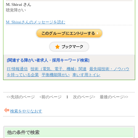
㉑月給185,000 円以上
上司の指示に基づき職務を遂行する方については、
M. Shirai さん
㉒月給185,000 円以上
月額給与284,000円となります。
聴覚障がい
㉓月給224,500円以上
※個別に設定する給与については、選考の過程
※全コース共通※ 能力・経験・勤務地などにより
で決定していきます。
異なります
M. Shiraiさんのメッセージを読む
※上記に加え、所定労働時間外に勤務をした場
※試用期間中も給与に変更はございません。
合には、時間外勤務手当を支給します。
※試用期間中も給与に変更はございません。
中途：
＜募集各社・全職種共通＞
月給21万円以上～
※試用期間中の給与に変更はありません。
[関連する障がい者求人・採用キーワード検索]
※経験・能力を考慮し、当社規定により決定いたし
IT/情報通信
技術（電気、電子、機械）関連
最先端技術・ノウハウ
ます。
を持っている企業
平衡機能障がい
車いす用トイレ
<<先頭のページ
<前のページ
1
次のページ>
最後のページ>>
検索をやりなおす
他の条件で検索