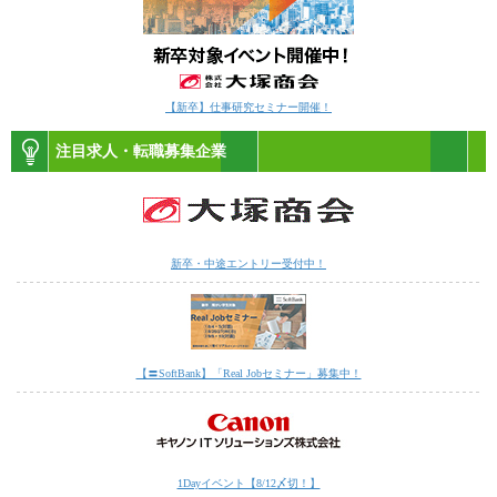
【新卒】仕事研究セミナー開催！
注目求人・転職募集企業
新卒・中途エントリー受付中！
【〓SoftBank】「Real Jobセミナー」募集中！
1Dayイベント【8/12〆切！】