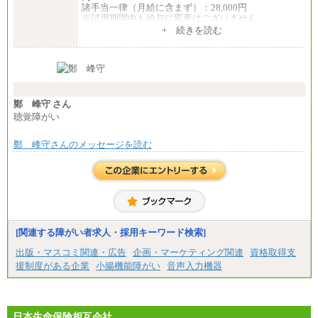
諸手当一律（月給に含まず）：28,000円
※試用期間中も給与に変更はございません
中途：
+ 続きを読む
【全職種共通】
月給370,000円～
※経験・能力等を考慮の上、当社規定により決定し
ます。
※試用期間中も給与に変更はございません。
※想定年収 6,000,000円～（住居費補助、子手当など
の各種手当を含む金額です）
鄭 峰守 さん
聴覚障がい
鄭 峰守さんのメッセージを読む
[関連する障がい者求人・採用キーワード検索]
出版・マスコミ関連・広告
企画・マーケティング関連
資格取得支
援制度がある企業
小腸機能障がい
音声入力機器
日本生命保険相互会社