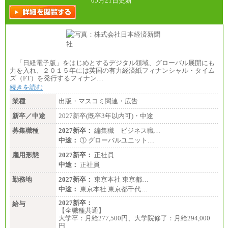
05月21日更新
「日経電子版」をはじめとするデジタル領域、グローバル展開にも
力を入れ、２０１５年には英国の有力経済紙フィナンシャル・タイム
ズ（FT）を発行するフィナン…
続きを読む
業種
出版・マスコミ関連・広告
新卒／中途
2027新卒(既卒3年以内可)・中途
募集職種
2027新卒：
編集職 ビジネス職…
中途：
① グローバルユニット…
雇用形態
2027新卒：
正社員
中途：
正社員
勤務地
2027新卒：
東京本社 東京都…
中途：
東京本社 東京都千代…
2027新卒：
給与
【全職種共通】
大学卒：月給277,500円、大学院修了：月給294,000
円