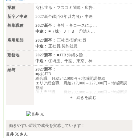
業種
商社/出版・マスコミ関連・広告…
新卒／中途
2027新卒(既卒3年以内可)・中途
募集職種
2027新卒：
各社・各コースによ…
中途：
■（株）ＪＴＢ ①法人…
雇用形態
2027新卒：
正社員/契約社員
中途：
正社員/契約社員
勤務地
2027新卒：
■JTB 沖縄を除…
中途：
①埼玉、千葉、東京、神…
2027新卒：
給与
■(株)JTB
総合職 月給242,000円＋地域間調整給
エリア総合職 月給217,000～227,000円＋地域間調
整給
個人専門職 月給202,000～202,000円＋地域間調
整給
+ 続きを読む
※詳細はJTBキャリアサイトよりご確認ください。
■(株)JTB商事
総合職 月給208,000～235,000円
エリア総合職 月給180,000～205,000円＋地域手当
※詳細はJTBキャリアサイトよりご確認ください。
働きやすい環境で成長を実感しています！
■(株)JTBパブリッシング ※2027年新卒募集終了
貫井 光 さん