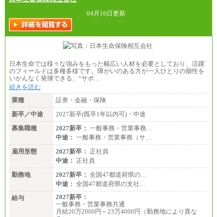
04月16日更新
日本生命では様々な強みをもった幅広い人材を必要としており、活躍
のフィールドは多種多様です。障がいのある方が一人ひとりの個性を
いかんなく発揮できる、“サポ…
続きを読む
業種
証券・金融・保険
新卒／中途
2027新卒(既卒1年以内可)・中途
募集職種
2027新卒：
一般事務・営業事務…
中途：
一般事務・営業事務（サ…
雇用形態
2027新卒：
正社員
中途：
正社員
勤務地
2027新卒：
全国47都道府県の…
中途：
全国47都道府県の支社…
2027新卒：
給与
一般事務・営業事務共通
月給20万2000円～23万4000円（勤務地により異な