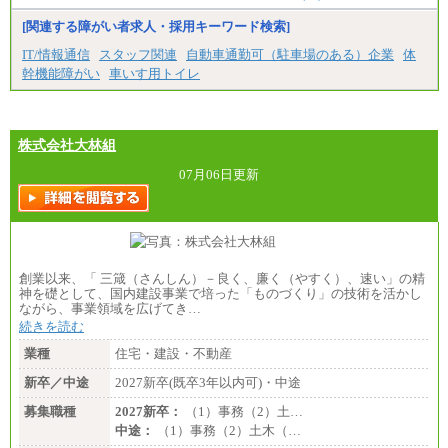
[関連する障がい者求人・採用キーワード検索]
IT/情報通信
スタッフ関連
自動車通勤可（駐車場のある）企業
体
幹機能障がい
車いす用トイレ
株式会社大林組
07月06日更新
創業以来、「 三箴（さんしん）－良く、廉く（やすく）、速い」の精
神を礎として、国内建設事業で培った「ものづくり」の技術を活かし
ながら、事業領域を広げてき…
続きを読む
業種
住宅・建設・不動産
新卒／中途
2027新卒(既卒3年以内可)・中途
募集職種
2027新卒：
（1）事務（2）土…
中途：
（1）事務（2）土木（…