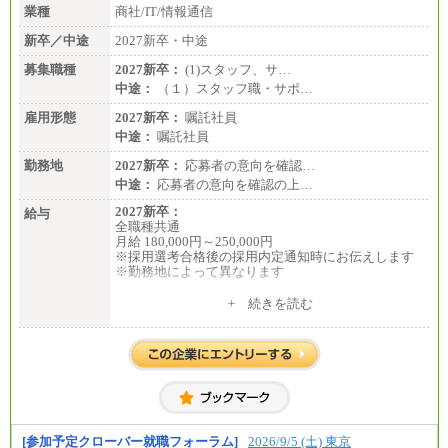
業種
商社/IT/情報通信
新卒／中途
2027新卒・中途
募集職種
2027新卒：
(1)スタッフ、サ…
中途：
（１）スタッフ職・サポ…
雇用形態
2027新卒：
嘱託社員
中途：
嘱託社員
勤務地
2027新卒：
応募者の意向を確認…
中途：
応募者の意向を確認の上…
2027新卒：
給与
全職種共通
月給 180,000円～250,000円
※採用選考合格後の採用内定通知時にお伝えします
※勤務地によって異なります
中途：
+ 続きを読む
全職種共通
月給 200,000円～250,000円
入社時の処遇は経験・能力を考慮の上、当社規程に
より決定します。
具体的な金額は採用選考合格後に採用内定通知時に
お伝えします。
[参加予定クローバー就職フォーラム]
2026/9/5 (土) 東京