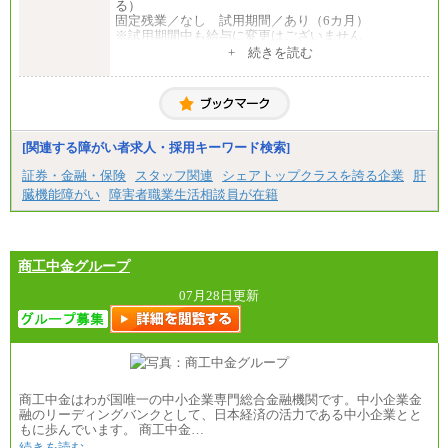
④月給23万円～37万円
る）
⑤月給20万円～25万円
固定残業／なし 試用期間／あり（6カ月）
⑥月給33万円～48万円
※試用期間中も給与に変更はございません
⑦月給271,000円以上
中途：
+ 続きを読む
⑧～⑮月給200,000円〜月給400,000円
一般事務・営業事務共通
⑯月給185,000円以上
月給20万2000円～23万4000円（勤務地により異な
⑰月給237,000円以上
る）
⑱月給212,000円以上
固定残業／なし 試用期間／あり（6か月）
⑲東京：月給202,000 円以上 、京都：月給193,000 円
※試用期間中も給与に変更はございません。
以上
[関連する障がい者求人・採用キーワード検索]
⑳月給205,000円以上
㉑月給185,000 円以上
証券・金融・保険
スタッフ関連
シェアトップクラスを誇る企業
肝
㉒月給185,000 円以上
臓機能障がい
障害者職業生活相談員が在籍
㉓月給224,500円以上
※全コース共通※ 能力・経験・勤務地などにより
異なります
※試用期間中も給与に変更はございません。
商工中金グループ
07月28日更新
商工中金はわが国唯一の中小企業専門総合金融機関です。中小企業金
融のリーディングバンクとして、日本経済の活力である中小企業とと
もに歩んでいます。 商工中金…
続きを読む