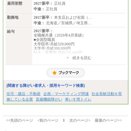
雇用形態
2027新卒：
正社員
中途：
正社員
勤務地
2027新卒：
本支店および全国（…
中途：
北海道／宮城県／埼玉県…
2027新卒：
給与
全職種共通（2026年4月実績）
■全国型職員
大学院卒/月給320,000円
大学卒/月給300,000円
短大・高専卒/月給270,000円
+ 続きを読む
■拠点型職員※
大学院卒/月給256,000円～288,000円
大学卒/月給240,000円～270,000円
短大・高専卒/月給216,000円～243,000円
■特定職員※
[関連する障がい者求人・採用キーワード検索]
大学院卒/月給234,000円～263,000円
大学卒/月給219,000円～246,000円
住宅・建設・不動産
企画・マーケティング関連
社会貢献活動を実
短大・高専卒/月給197,000円～222,000円
施している企業
直腸機能障がい
車いす用トイレ
※拠点型職員、特定職員の給与は、生活の拠点が定
まることによるメリットおよび地域ごとの生計費な
どの地域差指数を勘案して拠点ごとに定めていま
す。
<<先頭のページ
<前のページ
1
次のページ>
最後のページ>>
中途：
全職種共通