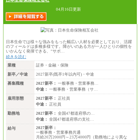
日本生命保険相互会社
総合職 月給242,000円＋地域間調整給
訪日事業職 月給202,000～227,000円＋地域間調整
04月16日更新
給
※詳細はJTBキャリアサイトよりご確認ください。
■(株)JTBビジネストランスフォーム
総合職 月給205,000～225,000円＋地域間調整給
エリア総合職 月給185,000円＋地域間調整給
日本生命では様々な強みをもった幅広い人材を必要としており、活躍
※詳細はJTBキャリアサイトよりご確認ください。
のフィールドは多種多様です。障がいのある方が一人ひとりの個性を
いかんなく発揮できる、“サポ…
■(株)JTBデータサービス ※2027年新卒募集終了
総合職 月給186,000～194,000円＋地域手当
続きを読む
※詳細はJTBキャリアサイトよりご確認ください。
業種
証券・金融・保険
■I&Jデジタルイノベーション(株)
新卒／中途
2027新卒(既卒1年以内可)・中途
総合職 月給224,500～242,600円＋地域手当
※詳細はJTBキャリアサイトよりご確認ください。
募集職種
2027新卒：
一般事務・営業事務…
＜有期社員コース＞
中途：
一般事務・営業事務（サ…
■(株)JTBビジネストランスフォーム
雇用形態
有期契約職 月給185,000～195,000円
2027新卒：
正社員
※詳細はJTBキャリアサイトよりご確認ください。
中途：
正社員
■(株)JTBパブリッシング ※2027年新卒募集終了
勤務地
2027新卒：
全国47都道府県の…
総合職 月給241,000円
中途：
全国47都道府県の支社…
中途：
①月給227,000円以上
2027新卒：
給与
②月給212,000円以上
一般事務・営業事務共通
③月給172,500円以上
月給20万2000円～23万4000円（勤務地により異な