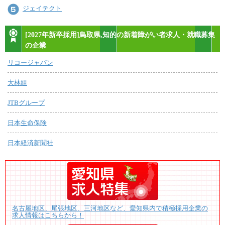
ジェイテクト
[2027年新卒採用]鳥取県,知的の新着障がい者求人・就職募集
の企業
リコージャパン
大林組
JTBグループ
日本生命保険
日本経済新聞社
名古屋地区、尾張地区、三河地区など、愛知県内で積極採用企業の
求人情報はこちらから！