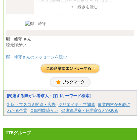
※試用期間中も給与に変更はございません
中途：
+ 続きを読む
【全職種共通】
月給370,000円～
※経験・能力等を考慮の上、当社規定により決定し
ます。
※試用期間中も給与に変更はございません。
※想定年収 6,000,000円～（住居費補助、子手当など
の各種手当を含む金額です）
鄭 峰守 さん
聴覚障がい
鄭 峰守さんのメッセージを読む
[関連する障がい者求人・採用キーワード検索]
出版・マスコミ関連・広告
クリエイティブ関連
事業内容が多岐に
わたる企業
直腸機能障がい
健康管理室・休憩室などがある
JTBグループ