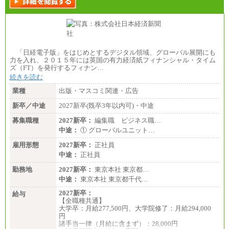
「日経電子版」をはじめとするデジタル領域、グローバル展開にも
力を入れ、２０１５年には英国の有力経済紙フィナンシャル・タイム
ズ（FT）を発行するフィナン…
続きを読む
業種
出版・マスコミ関連・広告
新卒／中途
2027新卒(既卒3年以内可)・中途
募集職種
2027新卒：
編集職 ビジネス職…
中途：
① グローバルユニット…
雇用形態
2027新卒：
正社員
中途：
正社員
勤務地
2027新卒：
東京本社 東京都…
中途：
東京本社 東京都千代…
2027新卒：
給与
【全職種共通】
大学卒：月給277,500円、大学院修了：月給294,000
円
諸手当一律（月給に含まず）：28,000円