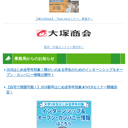
【〓SoftBank】「Real Jobセミナー」募集中！
新卒・中途エントリー受付中！
事務局からのお知らせ
2028はじめ全学年対象！障がいのある学生のためのインターンシップ＆オー
プン・カンパニー情報公開中！
【自宅で視聴可能！】2028新卒はじめ全学年対象★WEBセミナー開催決
定！