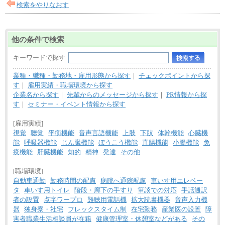
月給制
検索をやりなおす
226,600円～390,100円（勤務地域等により異なりま
す）
・ご経験やスキルを考慮し、選考の中で決定いたし
ます。
他の条件で検索
・試用期間中も同額支給します。
キーワードで探す
業種・職種・勤務地・雇用形態から探す
｜
チェックポイントから探
す
｜
雇用実績・職場環境から探す
企業名から探す
｜
先輩からのメッセージから探す
｜
PR情報から探
す
｜
セミナー・イベント情報から探す
[雇用実績]
視覚
聴覚
平衡機能
音声言語機能
上肢
下肢
体幹機能
心臓機
能
呼吸器機能
じん臓機能
ぼうこう機能
直腸機能
小腸機能
免
疫機能
肝臓機能
知的
精神
発達
その他
[職場環境]
自動車通勤
勤務時間の配慮
病院へ通院配慮
車いす用エレベー
タ
車いす用トイレ
階段・廊下の手すり
筆談での対応
手話通訳
者の設置
点字ワープロ
難聴用電話機
拡大読書機器
音声入力機
器
独身寮・社宅
フレックスタイム制
在宅勤務
産業医の設置
障
害者職業生活相談員が在籍
健康管理室・休憩室などがある
その