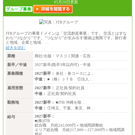
05月20日更新
JTBグループの事業ドメインは「交流創造事業」です。 交流とはすな
わち“つながり”です。“つながり”が生み出す価値は無限です。旅行者
と地域、企業と地域、…
続きを読む
業種
商社/出版・マスコミ関連・広告…
新卒／中途
2027新卒(既卒3年以内可)・中途
募集職種
2027新卒：
各社・各コースによ…
中途：
■（株）ＪＴＢ ①法人…
雇用形態
2027新卒：
正社員/契約社員
中途：
正社員/契約社員
勤務地
2027新卒：
■JTB 沖縄を除…
中途：
①埼玉、千葉、東京、神…
2027新卒：
給与
■(株)JTB
総合職 月給242,000円＋地域間調整給
エリア総合職 月給217,000～227,000円＋地域間調
整給