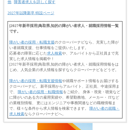
他
障害者求人を詳しく探す
2027年以降新卒 特設ページ
[2027年新卒採用]鳥取県,知的の障がい者求人・就職採用情報一覧
です。
障がい者の採用・転職支援
のクローバーナビなら、充実した障が
い者就職支援、仕事情報をご提供いたします。
応募者の障害に応じた
求人検索
や、アルバイトから正社員まで充
実した求人情報を掲載中！
[2027年新卒採用]鳥取県,知的の障がい者求人・就職採用情報をは
じめ、人気企業の求人情報を探すならクローバーナビをどうぞ。
障がい者の採用・転職支援情報
や就職サポート情報をお届けする
クローバーナビ。 新卒採用からアルバイト、正社員、中途採用ま
で、
障がい者の採用・転職情報
をご紹介。 身体・視覚・聴覚など
に障がいのある方の雇用実績や、希望勤務地、メーカー・ ITなど
の業種別情報、 更にはエンジニアや事務関連などの職種情報ま
で、様々な条件から求人情報を検索できます。
障がい者の就職・
求人検索
ならクローバーナビへ。