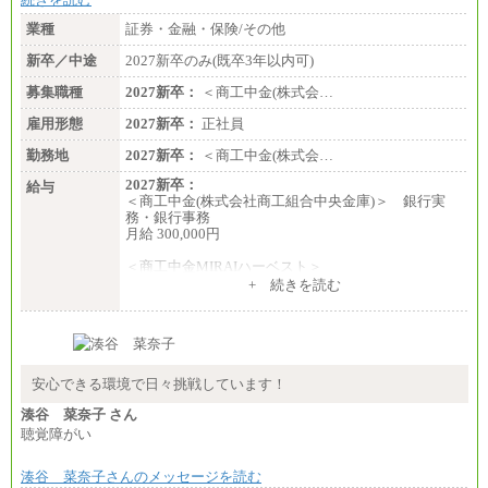
業種
証券・金融・保険/その他
新卒／中途
2027新卒のみ(既卒3年以内可)
募集職種
2027新卒：
＜商工中金(株式会…
雇用形態
2027新卒：
正社員
勤務地
2027新卒：
＜商工中金(株式会…
2027新卒：
給与
＜商工中金(株式会社商工組合中央金庫)＞ 銀行実
務・銀行事務
月給 300,000円
＜商工中金MIRAIハーベスト＞
月給 230,000円
+ 続きを読む
※試用期間中も給与に変更はございません
安心できる環境で日々挑戦しています！
湊谷 菜奈子 さん
聴覚障がい
湊谷 菜奈子さんのメッセージを読む