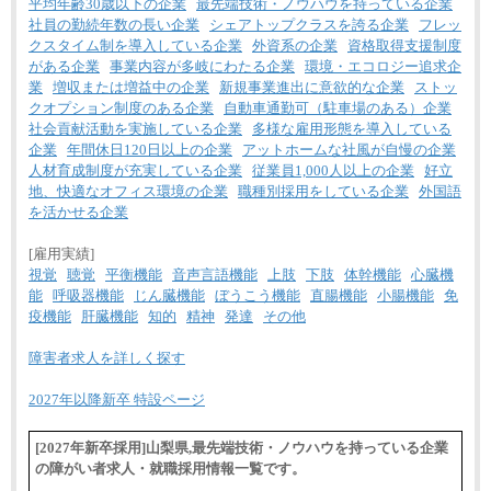
平均年齢30歳以下の企業
最先端技術・ノウハウを持っている企業
社員の勤続年数の長い企業
シェアトップクラスを誇る企業
フレッ
クスタイム制を導入している企業
外資系の企業
資格取得支援制度
がある企業
事業内容が多岐にわたる企業
環境・エコロジー追求企
業
増収または増益中の企業
新規事業進出に意欲的な企業
ストッ
クオプション制度のある企業
自動車通勤可（駐車場のある）企業
社会貢献活動を実施している企業
多様な雇用形態を導入している
企業
年間休日120日以上の企業
アットホームな社風が自慢の企業
人材育成制度が充実している企業
従業員1,000人以上の企業
好立
地、快適なオフィス環境の企業
職種別採用をしている企業
外国語
を活かせる企業
[雇用実績]
視覚
聴覚
平衡機能
音声言語機能
上肢
下肢
体幹機能
心臓機
能
呼吸器機能
じん臓機能
ぼうこう機能
直腸機能
小腸機能
免
疫機能
肝臓機能
知的
精神
発達
その他
障害者求人を詳しく探す
2027年以降新卒 特設ページ
[2027年新卒採用]山梨県,最先端技術・ノウハウを持っている企業
の障がい者求人・就職採用情報一覧です。