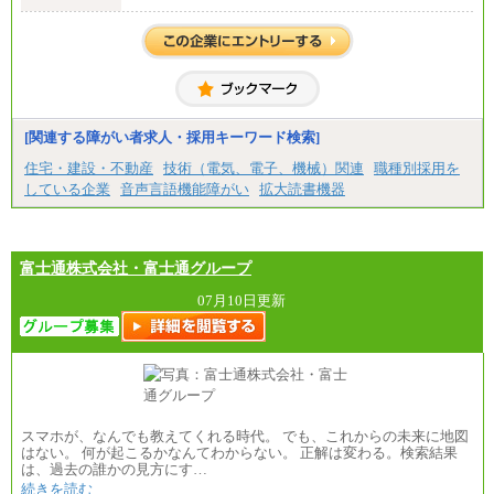
【正社員】
[全国社員]月給348,000円～
[地域社員]月給295,000円～
※試用期間中も給与に変更はございません
【契約社員】月給200,000円～
[関連する障がい者求人・採用キーワード検索]
住宅・建設・不動産
技術（電気、電子、機械）関連
職種別採用を
している企業
音声言語機能障がい
拡大読書機器
富士通株式会社・富士通グループ
07月10日更新
スマホが、なんでも教えてくれる時代。 でも、これからの未来に地図
はない。 何が起こるかなんてわからない。 正解は変わる。検索結果
は、過去の誰かの見方にす…
続きを読む