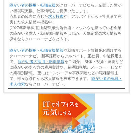
障がい者の採用・転職支援
のクローバーナビなら、充実した障が
い者就職支援、仕事情報をご提供いたします。
応募者の障害に応じた
求人検索
や、アルバイトから正社員まで充
実した求人情報を掲載中！
[2027年新卒採用]山梨県,最先端技術・ノウハウを持っている企業
の障がい者求人・就職採用情報をはじめ、人気企業の求人情報を
探すならクローバーナビをどうぞ。
障がい者の採用・転職支援情報
や就職サポート情報をお届けする
クローバーナビ。 新卒採用からアルバイト、正社員、中途採用ま
で、
障がい者の採用・転職情報
をご紹介。 身体・視覚・聴覚など
に障がいのある方の雇用実績や、希望勤務地、メーカー・ ITなど
の業種別情報、 更にはエンジニアや事務関連などの職種情報ま
で、様々な条件から求人情報を検索できます。
障がい者の就職・
求人検索
ならクローバーナビへ。