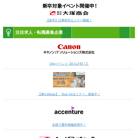
【新卒】仕事研究セミナー開催！
注目求人・転職募集企業
1Dayイベント【8/12〆切！】
【〓SoftBank】「Real Jobセミナー」募集中！
全国で通年積極採用中！