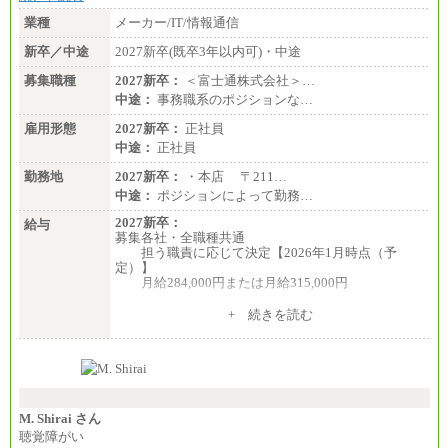
業種
メーカー/IT/情報通信
新卒／中途
2027新卒(既卒3年以内可)・中途
募集職種
2027新卒：
＜富士通株式会社＞…
中途：
事務職系のポジションな…
雇用形態
2027新卒：
正社員
中途：
正社員
勤務地
2027新卒：
・本店 〒211…
中途：
ポジションによって勤務…
2027新卒：
給与
募集各社・全職種共通
担う職責に応じて決定【2026年1月時点（予
定）】
月給284,000円または月給315,000円
※入社後早期から、自律的な業務遂行が求めら
+ 続きを読む
れる職務を担う方については、月額給与315,000円で
す。
なお、高度なスキルや専門性を持ち、より高
い職責を担う方については、さらに高い金額を個別
に設定します。
※習熟度を上げるための育成が一定期間必要で
上司の指示に基づき職務を遂行する方については、
M. Shirai さん
月額給与284,000円となります。
聴覚障がい
※個別に設定する給与については、選考の過程