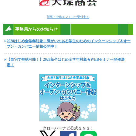
新卒・中途エントリー受付中！
事務局からのお知らせ
2028はじめ全学年対象！障がいのある学生のためのインターンシップ＆オー
プン・カンパニー情報公開中！
【自宅で視聴可能！】2028新卒はじめ全学年対象★WEBセミナー開催決
定！
クローバーナビ公式ＳＮＳ！