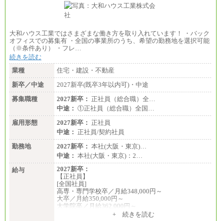
大和ハウス工業ではさまざまな働き方を取り入れています！ ・バック
オフィスでの募集有 ・全国の事業所のうち、希望の勤務地を選択可能
（※条件あり） ・フレ…
続きを読む
業種
住宅・建設・不動産
新卒／中途
2027新卒(既卒3年以内可)・中途
募集職種
2027新卒：
正社員（総合職）全…
中途：
①正社員（総合職）全国…
雇用形態
2027新卒：
正社員
中途：
正社員/契約社員
勤務地
2027新卒：
本社(大阪・東京)…
中途：
本社(大阪・東京)：2…
2027新卒：
給与
【正社員】
[全国社員]
高専・専門学校卒／月給348,000円～
大卒／月給350,000円～
大学院卒／月給362,000円～
[地域社員]月給295,000円～
+ 続きを読む
中途：