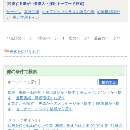
[関連する障がい者求人・採用キーワード検索]
サービス
事務関連
シェアトップクラスを誇る企業
心臓機能障が
い
車いす用トイレ
<<先頭のページ
<前のページ
1
次のページ>
最後のページ>>
検索をやりなおす
他の条件で検索
キーワードで探す
業種・職種・勤務地・雇用形態から探す
｜
チェックポイントから探
す
｜
雇用実績・職場環境から探す
企業名から探す
｜
先輩からのメッセージから探す
｜
PR情報から探
す
｜
セミナー・イベント情報から探す
[チェックポイント]
転居を伴う転勤のない企業
株式上場または上場予定の企業
社員の