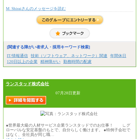
で決定していきます。
M. Shiraiさんのメッセージを読む
※上記に加え、所定労働時間外に勤務をした場
合には、時間外勤務手当を支給します。
※試用期間中も給与に変更はございません。
中途：
＜募集各社・全職種共通＞
月給21万円以上～
※試用期間中の給与に変更はありません。
[関連する障がい者求人・採用キーワード検索]
※経験・能力を考慮し、当社規定により決定いたし
IT/情報通信
技術（ソフトウェア、ネットワーク）関連
年間休日
ます。
120日以上の企業
精神障がい
勤務時間の配慮
ランスタッド株式会社
07月28日更新
●世界最大級の人材サービス企業ランスタッドでのお仕事！ ∟グ
ローバルな安定基盤のもとで、自分らしく働けます。 ●特例子会社で
はなく、全社員が同じ職…