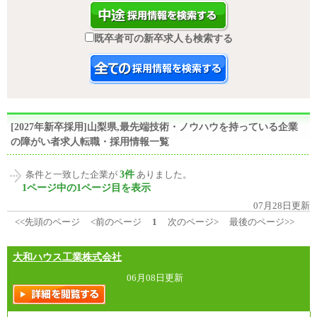
既卒者可の新卒求人も検索する
[2027年新卒採用]山梨県,最先端技術・ノウハウを持っている企業
の障がい者求人転職・採用情報一覧
3件
条件と一致した企業が
ありました。
1ページ中の1ページ目を表示
07月28日更新
<<先頭のページ
<前のページ
1
次のページ>
最後のページ>>
大和ハウス工業株式会社
06月08日更新