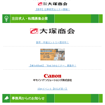
【新卒】仕事研究セミナー開催！
注目求人・転職募集企業
新卒・中途エントリー受付中！
【〓SoftBank】「Real Jobセミナー」募集中！
1Dayイベント【8/12〆切！】
事務局からのお知らせ