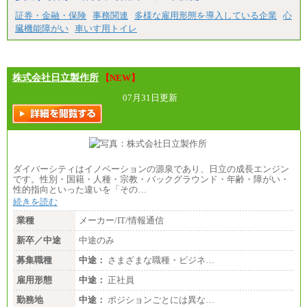
証券・金融・保険
事務関連
多様な雇用形態を導入している企業
心
臓機能障がい
車いす用トイレ
株式会社日立製作所
【NEW】
07月31日更新
ダイバーシティはイノベーションの源泉であり、日立の成長エンジン
です。性別・国籍・人種・宗教・バックグラウンド・年齢・障がい・
性的指向といった違いを「その…
続きを読む
業種
メーカー/IT/情報通信
新卒／中途
中途のみ
募集職種
中途：
さまざまな職種・ビジネ…
雇用形態
中途：
正社員
勤務地
中途：
ポジションごとには異な…