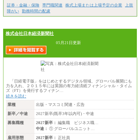
証券・金融・保険
専門職関連
株式上場または上場予定の企業
上肢
障がい
勤務時間の配慮
株式会社日本経済新聞社
05月21日更新
「日経電子版」をはじめとするデジタル領域、グローバル展開にも
力を入れ、２０１５年には英国の有力経済紙フィナンシャル・タイム
ズ（FT）を発行するフィナン…
続きを読む
業種
出版・マスコミ関連・広告
新卒／中途
2027新卒(既卒3年以内可)・中途
募集職種
2027新卒：
編集職 ビジネス職…
中途：
① グローバルユニット…
雇用形態
2027新卒：
正社員