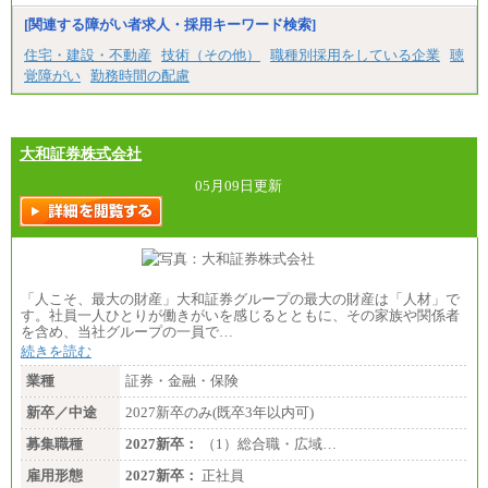
[関連する障がい者求人・採用キーワード検索]
住宅・建設・不動産
技術（その他）
職種別採用をしている企業
聴
覚障がい
勤務時間の配慮
大和証券株式会社
05月09日更新
「人こそ、最大の財産」大和証券グループの最大の財産は「人材」で
す。社員一人ひとりが働きがいを感じるとともに、その家族や関係者
を含め、当社グループの一員で…
続きを読む
業種
証券・金融・保険
新卒／中途
2027新卒のみ(既卒3年以内可)
募集職種
2027新卒：
（1）総合職・広域…
雇用形態
2027新卒：
正社員