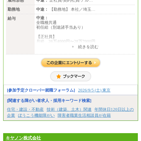
雇用形態
中途：
正社員/契約社員/アル…
勤務地
中途：
【勤務地】 本社／埼玉…
中途：
給与
全職種共通
初任給（別途諸手当あり）
【正社員】
月給 26万4000円〜28万7000円
+ 続きを読む
【契約社員】
月給 21万6300円〜27万1200円
【アルバイト・パート・時給制】
千葉／1,290円～、東京／1,390円～、埼玉/1,315円
～、
神奈川/1,390円～、静岡/1,240円～、滋賀/1,220円
～、
愛知/1,290円～
[参加予定クローバー就職フォーラム]
2026/9/5 (土) 東京
※正社員・契約社員登用制度あり
※上記給与をベースにスキル・経験に応じて、決定
[関連する障がい者求人・採用キーワード検索]
します。
※試用期間中も給与に変更はございません
住宅・建設・不動産
技術（建築、土木）関連
年間休日120日以上の
企業
ぼうこう機能障がい
障害者職業生活相談員が在籍
キヤノン株式会社