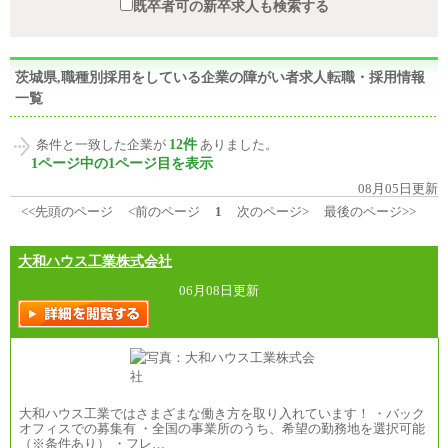
既卒者可の新卒求人も検索する
茨城県,職種別採用をしている企業の障がい者求人転職・採用情報
一覧
12件
条件と一致した企業が
ありました。
1ページ中の1ページ目を表示
08月05日更新
<<先頭のページ
<前のページ
1
次のページ>
最後のページ>>
大和ハウス工業株式会社
06月08日更新
大和ハウス工業ではさまざまな働き方を取り入れています！ ・バック
オフィスでの募集有 ・全国の事業所のうち、希望の勤務地を選択可能
（※条件あり） ・フレ…