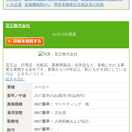
いる企業
直腸機能障がい
障害者職業生活相談員が在籍
花王株式会社
02月10日更新
花王は、日用品・化粧品・業務用製品・化学品など、多岐にわたる事
業を展開する会社です。創業から130年以上、私たちが大切にしている
のは「よきモノづくり」。…
続きを読む
業種
メーカー
新卒／中途
2027新卒のみ(既卒3年以内可)
募集職種
2027新卒：
マーケティング 商…
雇用形態
2027新卒：
正社員
勤務地
2027新卒：
人財戦略および会計…
2027新卒：
給与