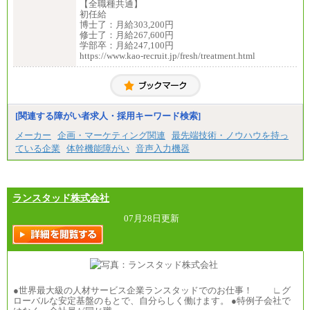
【全職種共通】
初任給
博士了：月給303,200円
修士了：月給267,600円
学部卒：月給247,100円
https://www.kao-recruit.jp/fresh/treatment.html
[関連する障がい者求人・採用キーワード検索]
メーカー
企画・マーケティング関連
最先端技術・ノウハウを持っ
ている企業
体幹機能障がい
音声入力機器
ランスタッド株式会社
07月28日更新
●世界最大級の人材サービス企業ランスタッドでのお仕事！ ∟グ
ローバルな安定基盤のもとで、自分らしく働けます。 ●特例子会社で