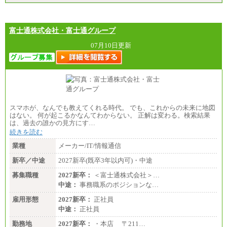
※拠点型職員、特定職員の給与は、生活の拠点が定
まることによるメリットおよび地域ごとの生計費な
どの地域差指数を勘案して拠点ごとに定めていま
す。
富士通株式会社・富士通グループ
中途：
全職種共通
07月10日更新
月給制
226,600円～390,100円（勤務地域等により異なりま
す）
・ご経験やスキルを考慮し、選考の中で決定いたし
ます。
・試用期間中も同額支給します。
スマホが、なんでも教えてくれる時代。 でも、これからの未来に地図
はない。 何が起こるかなんてわからない。 正解は変わる。検索結果
は、過去の誰かの見方にす…
続きを読む
業種
メーカー/IT/情報通信
新卒／中途
2027新卒(既卒3年以内可)・中途
募集職種
2027新卒：
＜富士通株式会社＞…
中途：
事務職系のポジションな…
雇用形態
2027新卒：
正社員
中途：
正社員
勤務地
2027新卒：
・本店 〒211…