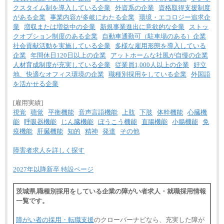
クスタイム制を導入している企業
外資系の企業
資格取得支援制度
がある企業
事業内容が多岐にわたる企業
環境・エコロジー追求企
業
増収または増益中の企業
新規事業進出に意欲的な企業
ストッ
クオプション制度のある企業
自動車通勤可（駐車場のある）企業
社会貢献活動を実施している企業
多様な雇用形態を導入している
企業
年間休日120日以上の企業
アットホームな社風が自慢の企業
人材育成制度が充実している企業
従業員1,000人以上の企業
好立
地、快適なオフィス環境の企業
職種別採用をしている企業
外国語
を活かせる企業
[雇用実績]
視覚
聴覚
平衡機能
音声言語機能
上肢
下肢
体幹機能
心臓機
能
呼吸器機能
じん臓機能
ぼうこう機能
直腸機能
小腸機能
免
疫機能
肝臓機能
知的
精神
発達
その他
障害者求人を詳しく探す
2027年以降新卒 特設ページ
茨城県,職種別採用をしている企業の障がい者求人・就職採用情報
一覧です。
障がい者の採用・転職支援
のクローバーナビなら、充実した障が