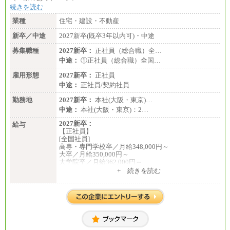
続きを読む
業種
住宅・建設・不動産
新卒／中途
2027新卒(既卒3年以内可)・中途
募集職種
2027新卒：
正社員（総合職）全…
中途：
①正社員（総合職）全国…
雇用形態
2027新卒：
正社員
中途：
正社員/契約社員
勤務地
2027新卒：
本社(大阪・東京)…
中途：
本社(大阪・東京)：2…
2027新卒：
給与
【正社員】
[全国社員]
高専・専門学校卒／月給348,000円～
大卒／月給350,000円～
大学院卒／月給362,000円～
[地域社員]月給295,000円～
+ 続きを読む
中途：
【正社員】
[全国社員]月給348,000円～
[地域社員]月給295,000円～
※試用期間中も給与に変更はございません
【契約社員】月給200,000円～