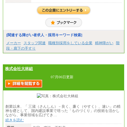
[関連する障がい者求人・採用キーワード検索]
メーカー
スタッフ関連
職種別採用をしている企業
精神障がい
階
段・廊下の手すり
株式会社大林組
07月06日更新
創業以来、「 三箴（さんしん）－良く、廉く（やすく）、速い」の精
神を礎として、国内建設事業で培った「ものづくり」の技術を活かし
ながら、事業領域を広げてき…
続きを読む