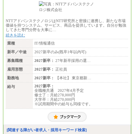
NTTアドバンステクノロジはNTT研究所と密接に連携し、新たな市場
価値を持つシステム、サービス、商品を提供しています。自分が勉強
してきた専門分野を大事に…
続きを読む
業種
IT/情報通信
新卒／中途
2027新卒のみ(既卒1年以内可)
募集職種
2027新卒：
27年新卒採用の選…
雇用形態
2027新卒：
正社員
勤務地
2027新卒：
【本社】 東京都新…
2027新卒：
給与
全職種共通 2027年4月予定
修士了：月給278,000円
大学卒：月給270,000円
※試用期間中の給与も同様です。
[関連する障がい者求人・採用キーワード検索]