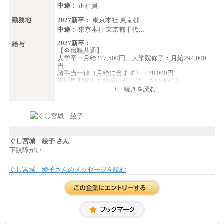
中途：
正社員
勤務地
2027新卒：
東京本社 東京都…
中途：
東京本社 東京都千代…
2027新卒：
給与
【全職種共通】
大学卒：月給277,500円、大学院修了：月給294,000
円
諸手当一律（月給に含まず）：28,000円
※試用期間中も給与に変更はございません
中途：
+ 続きを読む
【全職種共通】
月給370,000円～
※経験・能力等を考慮の上、当社規定により決定し
ます。
※試用期間中も給与に変更はございません。
※想定年収 6,000,000円～（住居費補助、子手当など
の各種手当を含む金額です）
ぐし宮城 綾子 さん
下肢障がい
ぐし宮城 綾子さんのメッセージを読む