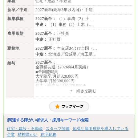
業種
住宅・建設・不動産
新卒／中途
2027新卒(既卒3年以内可)・中途
募集職種
2027新卒：
（1）事務（2）土…
中途：
（1）事務（2）土木（…
雇用形態
2027新卒：
正社員
中途：
正社員
勤務地
2027新卒：
本支店および全国（…
中途：
北海道／宮城県／埼玉県…
2027新卒：
給与
全職種共通（2026年4月実績）
■全国型職員
大学院卒/月給320,000円
大学卒/月給300,000円
短大・高専卒/月給270,000円
+ 続きを読む
■拠点型職員※
大学院卒/月給256,000円～288,000円
大学卒/月給240,000円～270,000円
短大・高専卒/月給216,000円～243,000円
■特定職員※
[関連する障がい者求人・採用キーワード検索]
大学院卒/月給234,000円～263,000円
大学卒/月給219,000円～246,000円
住宅・建設・不動産
スタッフ関連
多様な雇用形態を導入している
短大・高専卒/月給197,000円～222,000円
企業
精神障がい
在宅勤務