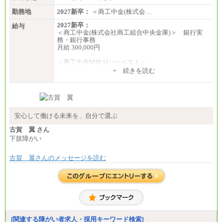
勤務地
2027新卒：
＜商工中金(株式会…
2027新卒：
給与
＜商工中金(株式会社商工組合中央金庫)＞ 銀行実
務・銀行事務
月給 300,000円
＜商工中金MIRAIハーベスト＞
月給 230,000円
+ 続きを読む
※試用期間中も給与に変更はございません
安心して働ける未来を、自分で選ぶ
古賀 翼 さん
下肢障がい
古賀 翼さんのメッセージを読む
[関連する障がい者求人・採用キーワード検索]