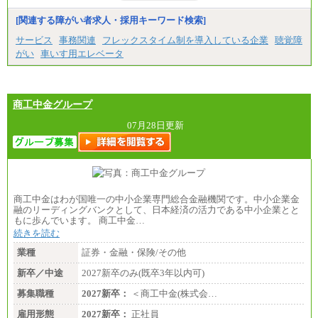
[関連する障がい者求人・採用キーワード検索]
サービス
事務関連
フレックスタイム制を導入している企業
聴覚障
がい
車いす用エレベータ
商工中金グループ
07月28日更新
商工中金はわが国唯一の中小企業専門総合金融機関です。中小企業金
融のリーディングバンクとして、日本経済の活力である中小企業とと
もに歩んでいます。 商工中金…
続きを読む
業種
証券・金融・保険/その他
新卒／中途
2027新卒のみ(既卒3年以内可)
募集職種
2027新卒：
＜商工中金(株式会…
雇用形態
2027新卒：
正社員