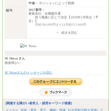
中途：
ポジションによって勤務…
2027新卒：
給与
募集各社・全職種共通
担う職責に応じて決定【2026年1月時点（予
定）】
月給284,000円または月給315,000円
※入社後早期から、自律的な業務遂行が求めら
+ 続きを読む
れる職務を担う方については、月額給与315,000円で
す。
なお、高度なスキルや専門性を持ち、より高
い職責を担う方については、さらに高い金額を個別
に設定します。
※習熟度を上げるための育成が一定期間必要で
上司の指示に基づき職務を遂行する方については、
M. Shirai さん
月額給与284,000円となります。
聴覚障がい
※個別に設定する給与については、選考の過程
で決定していきます。
M. Shiraiさんのメッセージを読む
※上記に加え、所定労働時間外に勤務をした場
合には、時間外勤務手当を支給します。
※試用期間中も給与に変更はございません。
中途：
＜募集各社・全職種共通＞
月給21万円以上～
※試用期間中の給与に変更はありません。
[関連する障がい者求人・採用キーワード検索]
※経験・能力を考慮し、当社規定により決定いたし
メーカー
技術（電気、電子、機械）関連
社会貢献活動を実施して
ます。