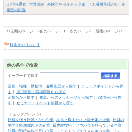
IT/情報通信
営業関連
外国語を活かせる企業
じん臓機能障がい
産
業医の設置
<<先頭のページ
<前のページ
1
次のページ>
最後のページ>>
検索をやりなおす
他の条件で検索
キーワードで探す
業種・職種・勤務地・雇用形態から探す
｜
チェックポイントから探
す
｜
雇用実績・職場環境から探す
企業名から探す
｜
先輩からのメッセージから探す
｜
PR情報から探
す
｜
セミナー・イベント情報から探す
[チェックポイント]
転居を伴う転勤のない企業
株式上場または上場予定の企業
社員の
平均年齢30歳以下の企業
最先端技術・ノウハウを持っている企業
社員の勤続年数の長い企業
シェアトップクラスを誇る企業
フレッ