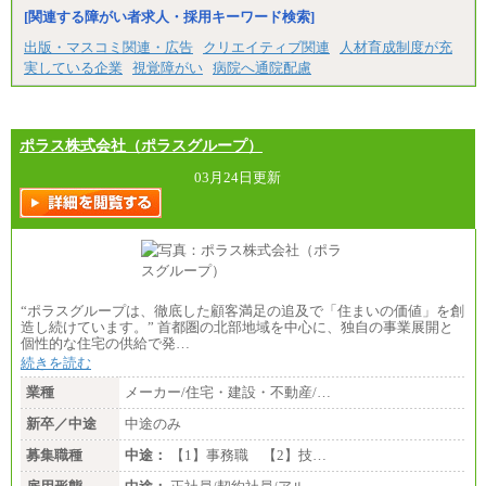
[関連する障がい者求人・採用キーワード検索]
出版・マスコミ関連・広告
クリエイティブ関連
人材育成制度が充
実している企業
視覚障がい
病院へ通院配慮
ポラス株式会社（ポラスグループ）
03月24日更新
“ポラスグループは、徹底した顧客満足の追及で「住まいの価値」を創
造し続けています。” 首都圏の北部地域を中心に、独自の事業展開と
個性的な住宅の供給で発…
続きを読む
業種
メーカー/住宅・建設・不動産/…
新卒／中途
中途のみ
募集職種
中途：
【1】事務職 【2】技…