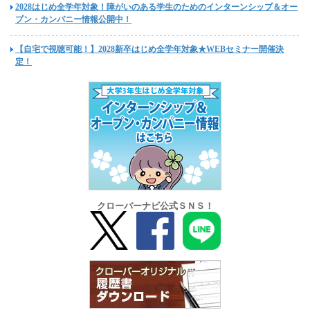
2028はじめ全学年対象！障がいのある学生のためのインターンシップ＆オー
プン・カンパニー情報公開中！
【自宅で視聴可能！】2028新卒はじめ全学年対象★WEBセミナー開催決
定！
クローバーナビ公式ＳＮＳ！