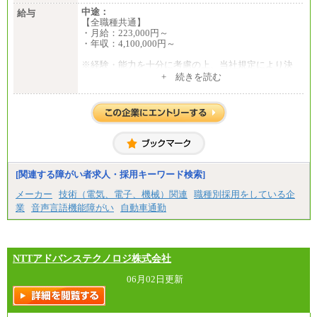
中途：
給与
【全職種共通】
・月給：223,000円～
・年収：4,100,000円～
※経験・能力を十分に考慮の上、当社規定により決
定いたします。
+ 続きを読む
※試用期間中の給与に変更はありません。
[関連する障がい者求人・採用キーワード検索]
メーカー
技術（電気、電子、機械）関連
職種別採用をしている企
業
音声言語機能障がい
自動車通勤
NTTアドバンステクノロジ株式会社
06月02日更新