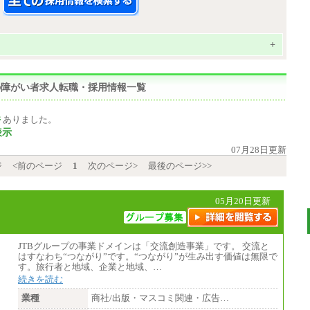
+
県の障がい者求人転職・採用情報一覧
件
ありました。
表示
07月28日更新
ジ
<前のページ
1
次のページ>
最後のページ>>
05月20日更新
JTBグループの事業ドメインは「交流創造事業」です。 交流と
はすなわち“つながり”です。“つながり”が生み出す価値は無限で
す。旅行者と地域、企業と地域、…
続きを読む
業種
商社/出版・マスコミ関連・広告…