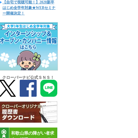
【自宅で視聴可能！】2028新卒
はじめ全学年対象★WEBセミナ
ー開催決定！
クローバーナビ公式ＳＮＳ！
和歌山県の障がい者求