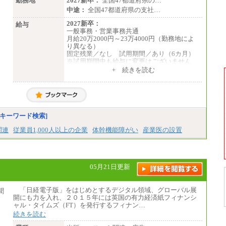
勤務地
2027新卒：
全国47都道府県の…
■(株)JTBビジネストランスフォーム
中途：
全国47都道府県の支社…
総合職 月給205,000～225,000円＋地域間調
整給
2027新卒：
給与
エリア総合職 月給185,000円＋地域間調整
一般事務・営業事務共通
給
月給20万2000円～23万4000円（勤務地によ
※詳細はJTBキャリアサイトよりご確認くだ
り異なる）
さい。
固定残業／なし 試用期間／あり（6カ月）
※試用期間中も給与に変更はございません
■(株)JTBデータサービス ※2027年新卒募集
中途：
+ 続きを読む
終了
一般事務・営業事務共通
総合職 月給186,000～194,000円＋地域手当
月給20万2000円～23万4000円（勤務地によ
※詳細はJTBキャリアサイトよりご確認くだ
り異なる）
さい。
固定残業／なし 試用期間／あり（6か月）
※試用期間中も給与に変更はございません。
■I&Jデジタルイノベーション(株)
キーワード検索]
総合職 月給224,500～242,600円＋地域手当
※詳細はJTBキャリアサイトよりご確認くだ
関連
従業員1,000人以上の企業
体幹機能障がい
産業医の設置
さい。
＜有期社員コース＞
■(株)JTBビジネストランスフォーム
有期契約職 月給185,000～195,000円
05月21日更新
※詳細はJTBキャリアサイトよりご確認くだ
さい。
「日経電子版」をはじめとするデジタル領域、グローバル展
■(株)JTBパブリッシング ※2027年新卒募集
開にも力を入れ、２０１５年には英国の有力経済紙フィナンシ
終了
ャル・タイムズ（FT）を発行するフィナン…
総合職 月給241,000円
続きを読む
中途：
①月給227,000円以上