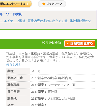
キーワード検索]
クリエイティブ関連
事業内容が多岐にわたる企業
体幹機能障がい
02月10日更新
花王は、日用品・化粧品・業務用製品・化学品など、多岐にわ
たる事業を展開する会社です。創業から130年以上、私たちが大
切にしているのは「よきモノづくり」。…
続きを読む
業種
メーカー
新卒／中途
2027新卒のみ(既卒3年以内可)
募集職種
2027新卒：
マーケティング 商…
雇用形態
2027新卒：
正社員
勤務地
2027新卒：
人財戦略および会計…
2027新卒：
給与