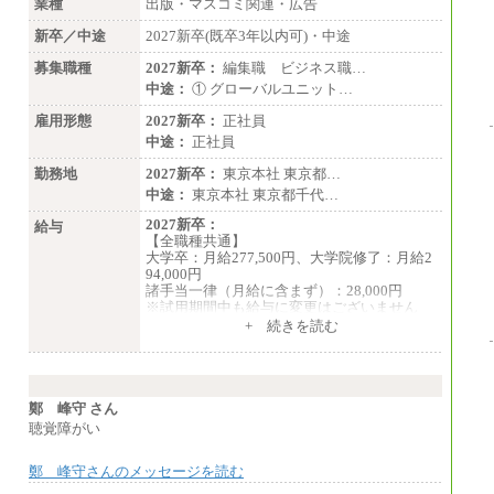
業種
出版・マスコミ関連・広告
②月給212,000円以上
③月給172,500円以上
新卒／中途
2027新卒(既卒3年以内可)・中途
④月給23万円～37万円
⑤月給20万円～25万円
募集職種
2027新卒：
編集職 ビジネス職…
⑥月給33万円～48万円
中途：
① グローバルユニット…
⑦月給271,000円以上
⑧～⑮月給200,000円〜月給400,000円
雇用形態
2027新卒：
正社員
⑯月給185,000円以上
⑰月給237,000円以上
中途：
正社員
⑱月給212,000円以上
勤務地
2027新卒：
東京本社 東京都…
⑲東京：月給202,000 円以上 、京都：月給19
3,000 円以上
中途：
東京本社 東京都千代…
⑳月給205,000円以上
㉑月給185,000 円以上
2027新卒：
給与
㉒月給185,000 円以上
【全職種共通】
㉓月給224,500円以上
大学卒：月給277,500円、大学院修了：月給2
※全コース共通※ 能力・経験・勤務地など
94,000円
により異なります
諸手当一律（月給に含まず）：28,000円
※試用期間中も給与に変更はございません。
※試用期間中も給与に変更はございません
中途：
+ 続きを読む
【全職種共通】
月給370,000円～
※経験・能力等を考慮の上、当社規定により
決定します。
※試用期間中も給与に変更はございません。
鄭 峰守 さん
※想定年収 6,000,000円～（住居費補助、子
聴覚障がい
手当などの各種手当を含む金額です）
鄭 峰守さんのメッセージを読む