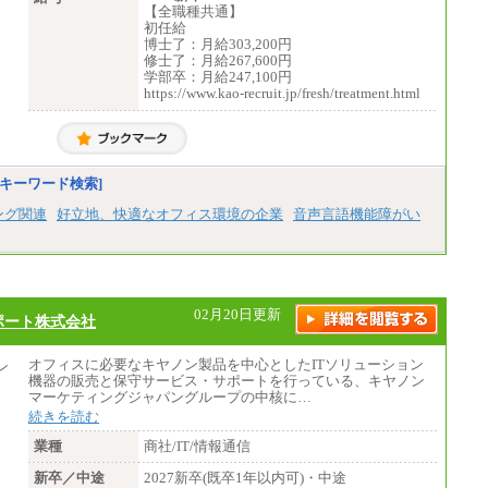
【全職種共通】
初任給
博士了：月給303,200円
修士了：月給267,600円
学部卒：月給247,100円
https://www.kao-recruit.jp/fresh/treatment.html
キーワード検索]
ング関連
好立地、快適なオフィス環境の企業
音声言語機能障がい
02月20日更新
ポート株式会社
オフィスに必要なキヤノン製品を中心としたITソリューション
機器の販売と保守サービス・サポートを行っている、キヤノン
マーケティングジャパングループの中核に…
続きを読む
業種
商社/IT/情報通信
新卒／中途
2027新卒(既卒1年以内可)・中途