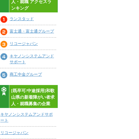
人・就職 アクセスラ
ンキング
ランスタッド
富士通・富士通グループ
リコージャパン
キヤノンシステムアンド
サポート
商工中金グループ
[既卒可/中途採用]和歌
山県の新着障がい者求
人・就職募集の企業
キヤノンシステムアンドサポ
ート
リコージャパン