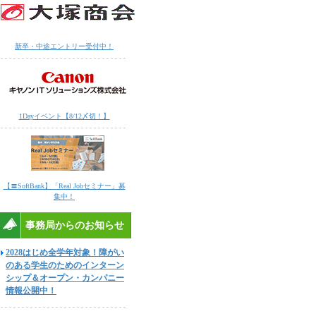
新卒・中途エントリー受付中！
1Dayイベント【8/12〆切！】
【〓SoftBank】「Real Jobセミナー」募
集中！
事務局からのお知らせ
2028はじめ全学年対象！障がい
のある学生のためのインターン
シップ＆オープン・カンパニー
情報公開中！