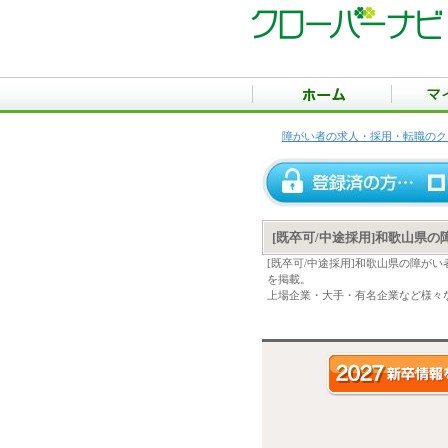
障がい者の求人・採用・転職のク
[既卒可/中途採用]和歌山県
[既卒可/中途採用]和歌山県の障が
を掲載。
上場企業・大手・有名企業など様々な