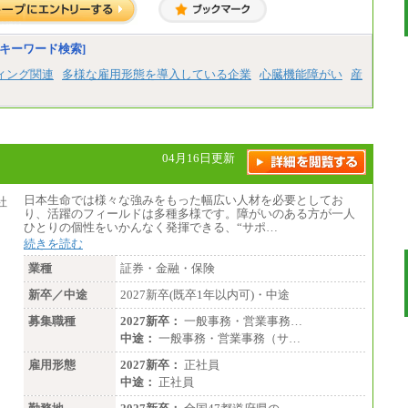
終了
総合職 月給271,000円
■(株)JTBビジネストラベルソリューションズ
キーワード検索]
総合職 月給220,000～230,000円＋地域間調
整給
ィング関連
多様な雇用形態を導入している企業
心臓機能障がい
産
エリア総合職 月給206,000円～214,000＋地
域間調整給
※詳細はJTBキャリアサイトよりご確認くだ
さい。
■(株)JTBコミュニケーションデザイン
04月16日更新
総合職 月給230,000円
みなし残業手当：20,000円（一律支給）※
みなし残業手当の残業時間は10.43時間。
日本生命では様々な強みをもった幅広い人材を必要としてお
※超過勤務手当：みなし残業時間を超える
り、活躍のフィールドは多種多様です。障がいのある方が一人
残業時間に応じて、時間外手当等を支給。
ひとりの個性をいかんなく発揮できる、“サポ…
続きを読む
エリアサポート職 月給188,000円
※超過勤務手当：残業時間については全額
業種
証券・金融・保険
時間外手当を支給。
新卒／中途
2027新卒(既卒1年以内可)・中途
■（株）JTBグローバルマーケティング＆トラ
ベル
募集職種
2027新卒：
一般事務・営業事務…
総合職 月給242,000円＋地域間調整給
中途：
一般事務・営業事務（サ…
訪日事業職 月給202,000～227,000円＋地域
間調整給
雇用形態
2027新卒：
正社員
※詳細はJTBキャリアサイトよりご確認くだ
中途：
正社員
さい。