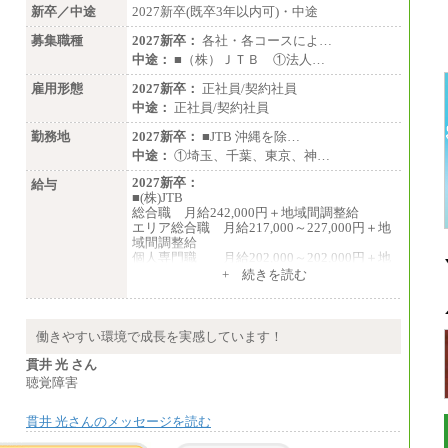
新卒／中途
2027新卒(既卒3年以内可)・中途
募集職種
2027新卒：
各社・各コースによ…
中途：
■（株）ＪＴＢ ①法人…
雇用形態
2027新卒：
正社員/契約社員
中途：
正社員/契約社員
勤務地
2027新卒：
■JTB 沖縄を除…
中途：
①埼玉、千葉、東京、神…
2027新卒：
給与
■(株)JTB
総合職 月給242,000円＋地域間調整給
エリア総合職 月給217,000～227,000円＋地
域間調整給
個人専門職 月給202,000～202,000円＋地
域間調整給
+ 続きを読む
※詳細はJTBキャリアサイトよりご確認くだ
さい。
■(株)JTB商事
働きやすい環境で成長を実感しています！
総合職 月給208,000～235,000円
エリア総合職 月給180,000～205,000円＋地
貫井 光 さん
域手当
聴覚障害
※詳細はJTBキャリアサイトよりご確認くだ
さい。
貫井 光さんのメッセージを読む
■(株)JTBパブリッシング ※2027年新卒募集