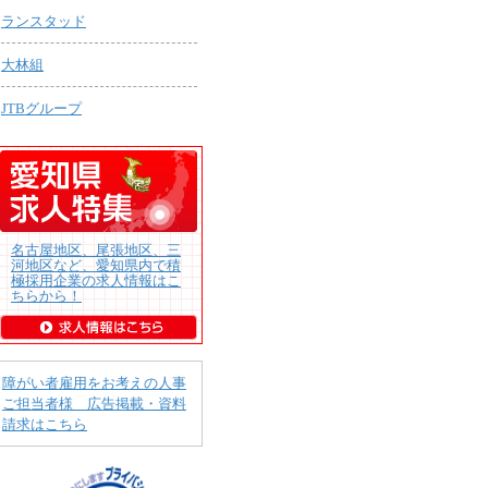
ランスタッド
大林組
JTBグループ
名古屋地区、尾張地区、三
河地区など、愛知県内で積
極採用企業の求人情報はこ
ちらから！
障がい者雇用をお考えの人事
ご担当者様 広告掲載・資料
請求はこちら