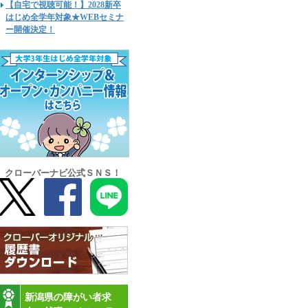
【自宅で視聴可能！】2028新卒
はじめ全学年対象★WEBセミナ
ー開催決定！
クローバーナビ公式ＳＮＳ！
新潟県の障がい者求