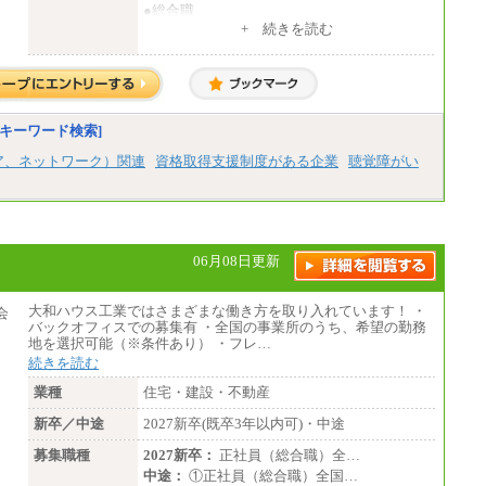
●総合職
・大学・院卒
+ 続きを読む
月給250,000円(※1)、247,000円(※2)、242,
000円(※3)、239,000円(※4)、237,000円（※
5）
・専門・短大卒
月給229,500円(※1)、226,500円(※2)、221,
キーワード検索]
500円(※3)、218,500円(※4)、216,500円（※
5）
ア、ネットワーク）関連
資格取得支援制度がある企業
聴覚障がい
※1…東京都、埼玉県、千葉県、神奈川県
※2…大阪府、京都府、兵庫県、滋賀県
※3…愛知県、静岡県
※4…北海道、宮城県、栃木県、群馬県、長
野県、新潟県、富山県、石川県、岡山県、広
06月08日更新
島県、山口県、香川県、福岡県
※5…青森県、鳥取県、島根県、愛媛県、高
知県、大分県、長崎県、熊本県、宮崎県、鹿
大和ハウス工業ではさまざまな働き方を取り入れています！ ・
児島県、沖縄県、福島県、山形県
バックオフィスでの募集有 ・全国の事業所のうち、希望の勤務
・月給には一律地域手当を含んだ金額を表示
地を選択可能（※条件あり） ・フレ…
（一律地域手当：※1…36,000円、※2…33,0
続きを読む
00円、※3…28,000円、※4…25,000円、※
5…23,000円）
業種
住宅・建設・不動産
・試用期間中も給与変更なし
新卒／中途
2027新卒(既卒3年以内可)・中途
●基幹職（地域限定社員）
募集職種
2027新卒：
正社員（総合職）全…
・大学・院卒／月給185,000 円～219,000 円
中途：
①正社員（総合職）全国…
※勤務地により異なる。