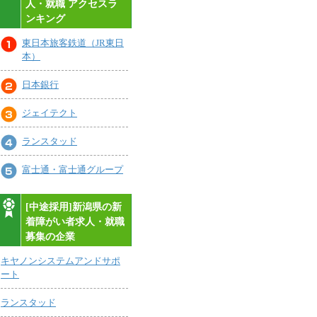
人・就職 アクセスラ
ンキング
東日本旅客鉄道（JR東日
本）
日本銀行
ジェイテクト
ランスタッド
富士通・富士通グループ
[中途採用]新潟県の新
着障がい者求人・就職
募集の企業
キヤノンシステムアンドサポ
ート
ランスタッド