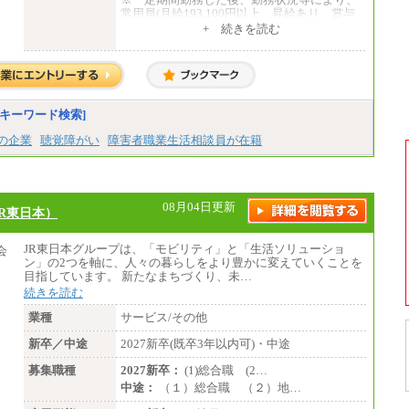
常用員(月給193,100円以上、昇給あり、賞与
２回、定年65歳)への登用をすることもあ
+ 続きを読む
る。
キーワード検索]
上の企業
聴覚障がい
障害者職業生活相談員が在籍
08月04日更新
R東日本）
JR東日本グループは、「モビリティ」と「生活ソリューショ
ン」の2つを軸に、人々の暮らしをより豊かに変えていくことを
目指しています。 新たなまちづくり、未…
続きを読む
業種
サービス/その他
新卒／中途
2027新卒(既卒3年以内可)・中途
募集職種
2027新卒：
(1)総合職 (2…
中途：
（１）総合職 （２）地…