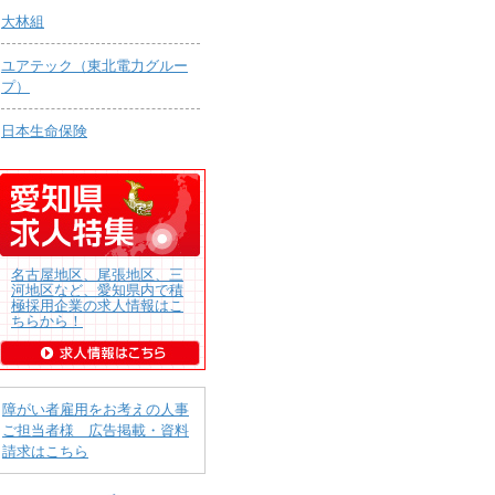
大林組
ユアテック（東北電力グルー
プ）
日本生命保険
名古屋地区、尾張地区、三
河地区など、愛知県内で積
極採用企業の求人情報はこ
ちらから！
障がい者雇用をお考えの人事
ご担当者様 広告掲載・資料
請求はこちら