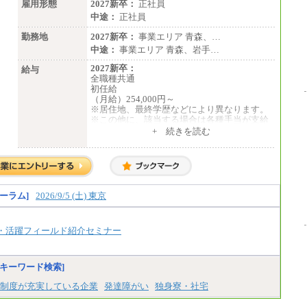
雇用形態
2027新卒：
正社員
中途：
正社員
勤務地
2027新卒：
事業エリア 青森、…
中途：
事業エリア 青森、岩手…
2027新卒：
給与
全職種共通
初任給
（月給）254,000円～
※居住地、最終学歴などにより異なります。
※この他に、該当する場合は各種手当が支給
されます。
+ 続きを読む
※試用期間中も給与に変更はございません。
中途：
全職種共通
初任給／月給263,000円～
※居住地、年齢により異なります。
ーラム]
2026/9/5 (土) 東京
※この他に、該当する場合は各種手当が支給
されます。
※試用期間中も給与に変更はございません
・活躍フィールド紹介セミナー
キーワード検索]
制度が充実している企業
発達障がい
独身寮・社宅