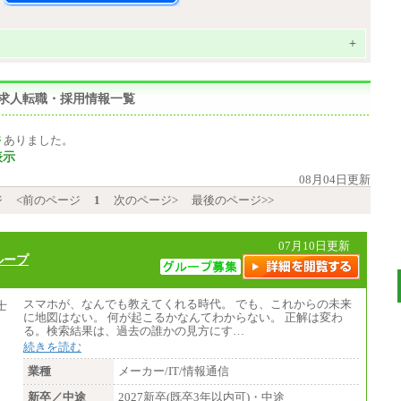
+
者求人転職・採用情報一覧
件
ありました。
表示
08月04日更新
ジ
<前のページ
1
次のページ>
最後のページ>>
07月10日更新
ループ
スマホが、なんでも教えてくれる時代。 でも、これからの未来
に地図はない。 何が起こるかなんてわからない。 正解は変わ
る。検索結果は、過去の誰かの見方にす…
続きを読む
業種
メーカー/IT/情報通信
新卒／中途
2027新卒(既卒3年以内可)・中途