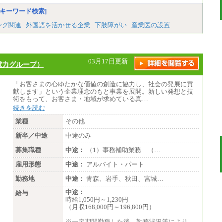
した場合には、時間外勤務手当を支給しま
す。
キーワード検索]
※試用期間中も給与に変更はございませ
ん。
ング関連
外国語を活かせる企業
下肢障がい
産業医の設置
中途：
＜募集各社・全職種共通＞
月給21万円以上～
03月17日更新
電力グループ）
※試用期間中の給与に変更はありません。
※経験・能力を考慮し、当社規定により決定
いたします。
「お客さまの心ゆたかな価値の創造に協力し、社会の発展に貢
献します」という企業理念のもと事業を展開。新しい発想と技
術をもって、お客さま・地域が求めている真…
続きを読む
業種
その他
新卒／中途
中途のみ
募集職種
中途：
（1）事務補助業務 （…
雇用形態
中途：
アルバイト・パート
勤務地
中途：
青森、岩手、秋田、宮城…
中途：
給与
時給1,050円～1,230円
（月収168,000円～196,800円）
※一定期間勤務した後、勤務状況等により、