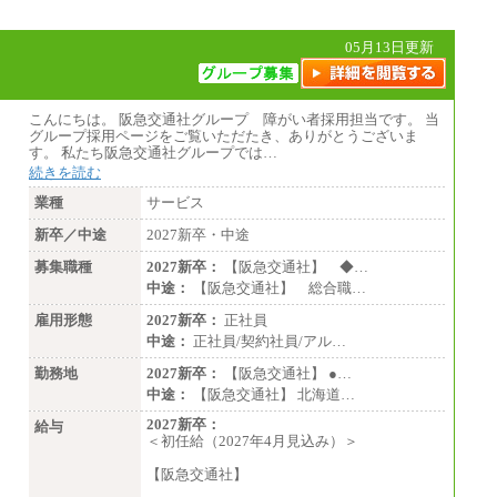
05月13日更新
こんにちは。 阪急交通社グループ 障がい者採用担当です。 当
グループ採用ページをご覧いただたき、ありがとうございま
す。 私たち阪急交通社グループでは…
続きを読む
業種
サービス
新卒／中途
2027新卒・中途
募集職種
2027新卒：
【阪急交通社】 ◆…
中途：
【阪急交通社】 総合職…
雇用形態
2027新卒：
正社員
中途：
正社員/契約社員/アル…
勤務地
2027新卒：
【阪急交通社】 ●…
中途：
【阪急交通社】 北海道…
2027新卒：
給与
＜初任給（2027年4月見込み）＞
【阪急交通社】