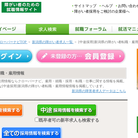
サイトマップ
ヘルプ
お問い合わ
障がい者採用をご検討の企業様へ
ローバーナビTOP
>
新潟県の障がい者求人一覧
>
[中途採用]新潟県の障がい者転職・雇
転職・雇用情報
・雇用情報ならクローバーナビ。雇用・就職・採用・転職・仕事に関する情報を掲載。
な[中途採用]新潟県の障がい者転職・雇用情報情報を掲載しています。
新潟県の障害者求人データはこちら
既卒者可の新卒求人も検索する