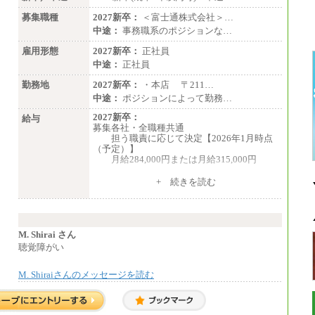
募集職種
2027新卒：
＜富士通株式会社＞…
中途：
事務職系のポジションな…
雇用形態
2027新卒：
正社員
中途：
正社員
勤務地
2027新卒：
・本店 〒211…
中途：
ポジションによって勤務…
2027新卒：
給与
募集各社・全職種共通
担う職責に応じて決定【2026年1月時点
（予定）】
月給284,000円または月給315,000円
※入社後早期から、自律的な業務遂行が
+ 続きを読む
求められる職務を担う方については、月額給
与315,000円です。
なお、高度なスキルや専門性を持ち、
より高い職責を担う方については、さらに高
い金額を個別に設定します。
M. Shirai さん
※習熟度を上げるための育成が一定期間
聴覚障がい
必要で上司の指示に基づき職務を遂行する方
については、月額給与284,000円となりま
M. Shiraiさんのメッセージを読む
す。
※個別に設定する給与については、選考
の過程で決定していきます。
※上記に加え、所定労働時間外に勤務を